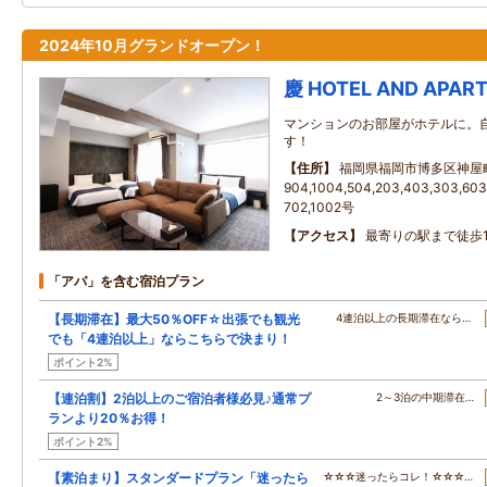
2024年10月グランドオープン！
慶 HOTEL AND APAR
マンションのお部屋がホテルに。
す！
住所
福岡県福岡市博多区神屋
904,1004,504,203,403,303,603,
702,1002号
アクセス
最寄りの駅まで徒歩
「アパ」を含む宿泊プラン
【長期滞在】最大50％OFF☆出張でも観光
4連泊以上の長期滞在なら…
でも「4連泊以上」ならこちらで決まり！
ポイント2%
【連泊割】2泊以上のご宿泊者様必見♪通常プ
2～3泊の中期滞在…
ランより20％お得！
ポイント2%
【素泊まり】スタンダードプラン「迷ったら
☆☆☆迷ったらコレ！☆☆☆…