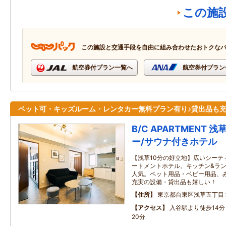
この施
この施設と交通手段を自由に組み合わせたおトクな
航空券付プラン一覧へ
航空券付プラン
ペット可・キッズルーム・レンタカー無料プラン有り♪貸出品も
B/C APARTMENT 
ー/サウナ付きホテル
【浅草10分の好立地】広いシーテ
ートメントホテル。キッチン&ラ
人気。ペット用品・ベビー用品、
充実の設備・貸出品も嬉しい！
住所
東京都台東区浅草五丁目
アクセス
入谷駅より徒歩14
20分