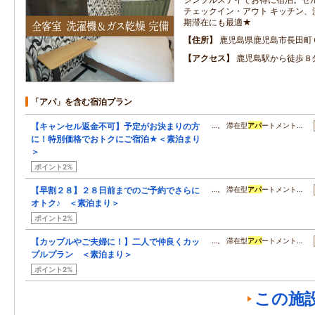
チェックイン・アウト キッチン、
期滞在にも最適★
住所
鹿児島県鹿児島市長田町
アクセス
鹿児島駅から徒歩８
「アパ」を含む宿泊プラン
【キャンセル返金不可】予定がお決まりの方
…。 滞在型
アパ
ートメント…
に！特別価格でおトクにご宿泊★＜素泊まり
＞
ポイント2%
【早割２８】２８日前までのご予約でさらに
…。 滞在型
アパ
ートメント…
オトク♪ ＜素泊まり＞
ポイント2%
【カップルやご夫婦に！】二人で仲良くカッ
…。 滞在型
アパ
ートメント…
プルプラン ＜素泊まり＞
ポイント2%
この施