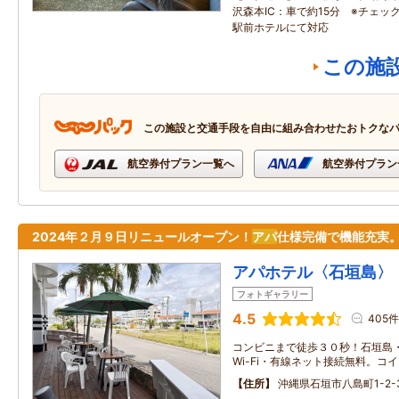
沢森本IC：車で約15分 ※チェッ
駅前ホテルにて対応
この施
この施設と交通手段を自由に組み合わせたおトクな
航空券付プラン一覧へ
航空券付プラン
2024年２月９日リニュールオープン！
アパ
仕様完備で機能充実
アパホテル〈石垣島〉
フォトギャラリー
4.5
405件
コンビニまで徒歩３０秒！石垣島
Wi-Fi・有線ネット接続無料。コ
住所
沖縄県石垣市八島町1-2-