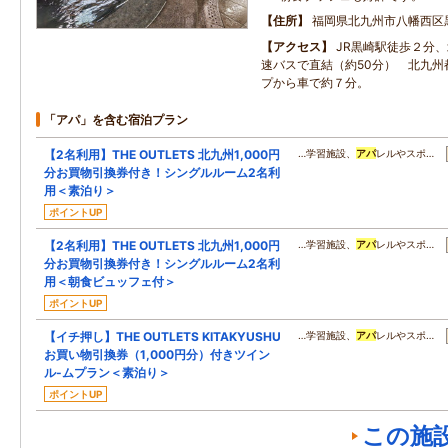
住所
福岡県北九州市八幡西区
アクセス
JR黒崎駅徒歩２分
速バスで直結（約50分） 北九州
プから車で約７分。
「アパ」を含む宿泊プラン
【2名利用】THE OUTLETS 北九州1,000円
…学習施設、
アパ
レルやスポ…
分お買物引換券付き！シングルルーム2名利
用＜素泊り＞
ポイントUP
【2名利用】THE OUTLETS 北九州1,000円
…学習施設、
アパ
レルやスポ…
分お買物引換券付き！シングルルーム2名利
用＜朝食ビュッフェ付＞
ポイントUP
【イチ押し】THE OUTLETS KITAKYUSHU
…学習施設、
アパ
レルやスポ…
お買い物引換券（1,000円分）付きツイン
ル-ムプラン＜素泊り＞
ポイントUP
この施