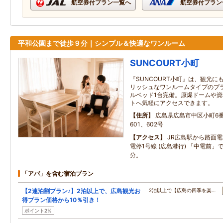
航空券付プラン一覧へ
航空券付プラン
平和公園まで徒歩９分｜シンプル＆快適なワンルーム
SUNCOURT小町
『SUNCOURT小町』は、観光
リッシュなワンルームタイプのプ
ルベッド1台完備。原爆ドームや
トへ気軽にアクセスできます。
住所
広島県広島市中区小町6番33
601、602号
アクセス
JR広島駅から路面電
電停1号線 (広島港行) 「中電前」
分。
「アパ」を含む宿泊プラン
【2連泊割プラン♪】2泊以上で、広島観光お
2泊以上で【広島の四季を楽…
得プラン価格から10％引き！
ポイント2%