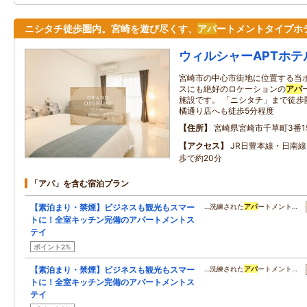
ニシタチ徒歩圏内。宮崎を遊び尽くす、
アパ
ートメントタイプホ
ウィルシャーAPTホテ
宮崎市の中心市街地に位置する当
スにも絶好のロケーションの
アパ
施設です。 「ニシタチ」まで徒歩
橘通り店へも徒歩5分程度
住所
宮崎県宮崎市千草町3番1
アクセス
JR日豊本線・日南
歩で約20分
「アパ」を含む宿泊プラン
【素泊まり・禁煙】ビジネスも観光もスマー
…洗練された
アパ
ートメント…
トに！全室キッチン完備のアパートメントス
テイ
ポイント2%
【素泊まり・禁煙】ビジネスも観光もスマー
…洗練された
アパ
ートメント…
トに！全室キッチン完備のアパートメントス
テイ