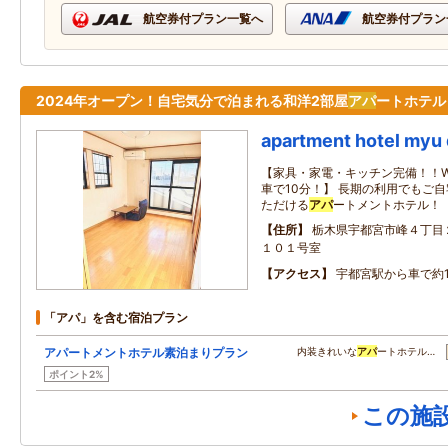
航空券付プラン一覧へ
航空券付プラン
2024年オープン！自宅気分で泊まれる和洋2部屋
アパ
ートホテル
apartment hotel myu
【家具・家電・キッチン完備！！Wi
車で10分！】 長期の利用でもご
ただける
アパ
ートメントホテル！
住所
栃木県宇都宮市峰４丁目
１０１号室
アクセス
宇都宮駅から車で約1
「アパ」を含む宿泊プラン
アパートメントホテル素泊まりプラン
内装きれいな
アパ
ートホテル…
ポイント2%
この施