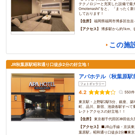
テクノロジーと充実した設備で最大
Omotenashi”をと、 「まっ
しております！
住所
福岡県福岡市博多区住吉
アクセス
博多駅から約1km、
この施
JR秋葉原駅昭和通り口徒歩2分の好立地！
アパホテル〈秋葉原駅
フォトギャラリー
4.2
550件
東京駅・上野駅2駅5分、銀座、築
町、品川、新宿、池袋各駅すべて
レクトアクセスの好立地！！
住所
東京都千代田区神田佐久
アクセス
■JR山手線・京浜
葉原駅」昭和通り口徒歩2分■東京