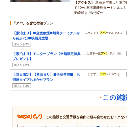
アクセス
新石垣空港より車で約
で40分 石垣港離島ターミナルより
美崎町まで徒歩7分
「アパ」を含む宿泊プラン
【素泊まり】■全室禁煙■離島ターミナルか
…ランです
アパ
ホテルでは…
ら徒歩7分■映画見放題
ポイント2%
【素泊まり】モニタープラン【当館限定特典
…に是非一度
アパ
ホテル〈石…
プレゼント】
ポイント2%
【当日限定】【素泊まり】■全室禁煙■ お
…します。
アパ
ホテルでは…
部屋タイプおまかせプラン
ポイント2%
この施
この施設と交通手段を自由に組み合わせたおトクな