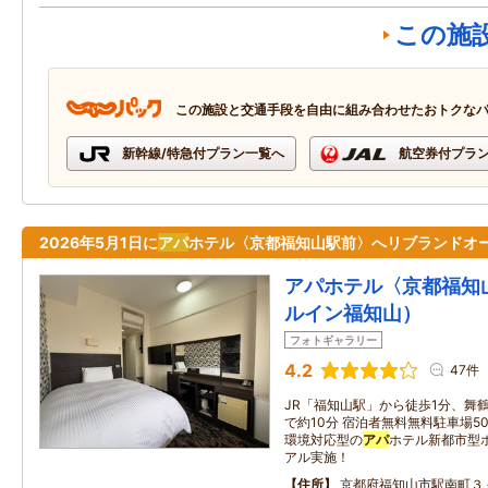
この施
この施設と交通手段を自由に組み合わせたおトクな
新幹線/特急付プラン一覧へ
航空券付プラ
2026年5月1日に
アパ
ホテル〈京都福知山駅前〉へリブランドオ
アパホテル〈京都福知
ルイン福知山）
フォトギャラリー
4.2
47件
JR「福知山駅」から徒歩1分、舞鶴自
で約10分 宿泊者無料無料駐車場5
環境対応型の
アパ
ホテル新都市型
アル実施！
住所
京都府福知山市駅南町３