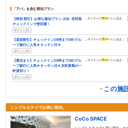
「アパ」を含む宿泊プラン
【特別 割引】お得な連泊プラン♪2泊- 非対面
…ザイナーズ
アパ
ートに泊ま…
チェックインで密回避！
ポイント2%
【直前割引】チェックイン29時までOK!グル
…ザイナーズ
アパ
ートに泊ま…
ープ旅行に人気★キッチン付★
ポイント2%
【素泊まり】チェックイン29時までOK!グル
…ザイナーズ
アパ
ートに泊ま…
ープ旅行に人気★キッチン付★京町家風の一
軒貸切り！
ポイント2%
この施
シンプルステイでお得に宿泊。
CoCo SPACE
シンプルステイでお得に宿泊。セ