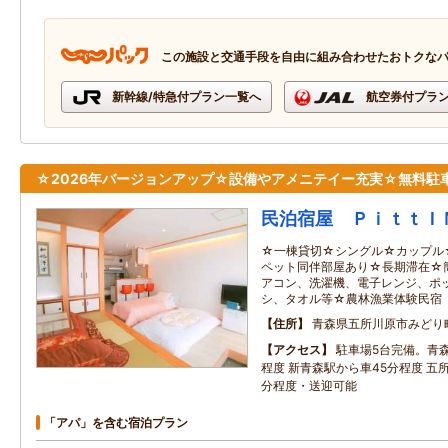
この施設と交通手段を自由に組み合わせたおトクな
新幹線/特急付プラン一覧へ
航空券付プラ
☆2026年バージョンアップ☆設備やアメニテイー充実☆無料駐
民泊宿屋 ＰｉｔｔＩ
☆一棟貸切☆シングル☆カップル
ペット同伴部屋あり☆長期滞在☆
アコン、洗濯機、電子レンジ、ポ
シ、タオル等☆農林漁業体験民宿
住所
青森県五所川原市みどり
アクセス
駐車場5台完備。青
程度 新青森駅から車45分程度 五
分程度・送迎可能
「アパ」を含む宿泊プラン