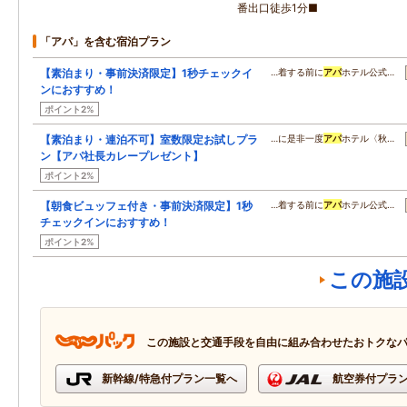
番出口徒歩1分■
「アパ」を含む宿泊プラン
【素泊まり・事前決済限定】1秒チェックイ
…着する前に
アパ
ホテル公式…
ンにおすすめ！
ポイント2%
【素泊まり・連泊不可】室数限定お試しプラ
…に是非一度
アパ
ホテル〈秋…
ン【アパ社長カレープレゼント】
ポイント2%
【朝食ビュッフェ付き・事前決済限定】1秒
…着する前に
アパ
ホテル公式…
チェックインにおすすめ！
ポイント2%
この施
この施設と交通手段を自由に組み合わせたおトクな
新幹線/特急付プラン一覧へ
航空券付プラ