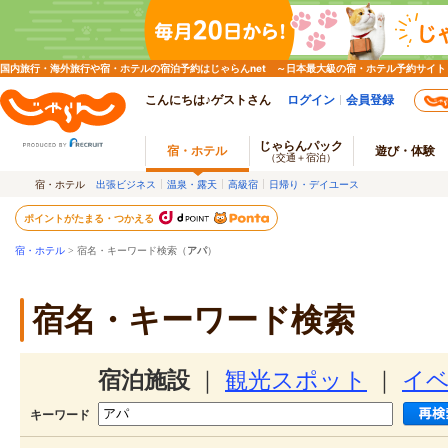
国内旅行・海外旅行や宿・ホテルの宿泊予約はじゃらんnet ～日本最大級の宿・ホテル予約サイト
こんにちは♪ゲストさん
ログイン
会員登録
じゃらんパック
宿・ホテル
遊び・体験
（交通＋宿泊）
宿・ホテル
出張ビジネス
温泉・露天
高級宿
日帰り・デイユース
ポイントがたまる・つかえる
宿・ホテル
> 宿名・キーワード検索（
アパ
）
宿名・キーワード検索
宿泊施設
｜
観光スポット
｜
イ
キーワード