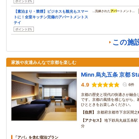
ポイント2%
【素泊まり・禁煙】ビジネスも観光もスマー
…洗練された
アパ
ートメント…
トに！全室キッチン完備のアパートメントス
テイ
ポイント2%
この施
家族や友達みんなで京都を楽しむ
Minn 烏丸五条 京都 Stat
4.9
6件
京都の歴史と現代の快適さが融合
です。京都の風情を感じながら、
ひとときをお楽しみください。
住所
京都府京都市下京区間之
アクセス
地下鉄烏丸線五条駅
分
「アパ」を含む宿泊プラン