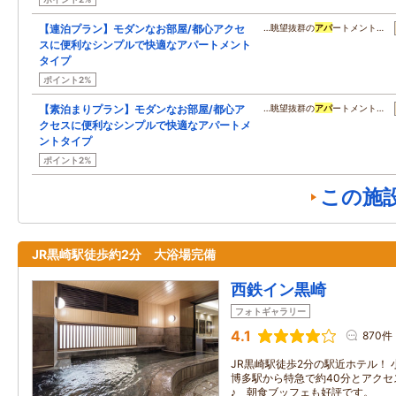
【連泊プラン】モダンなお部屋/都心アクセ
…眺望抜群の
アパ
ートメント…
スに便利なシンプルで快適なアパートメント
タイプ
ポイント2%
【素泊まりプラン】モダンなお部屋/都心ア
…眺望抜群の
アパ
ートメント…
クセスに便利なシンプルで快適なアパートメ
ントタイプ
ポイント2%
この施
JR黒崎駅徒歩約2分 大浴場完備
西鉄イン黒崎
フォトギャラリー
4.1
870件
JR黒崎駅徒歩2分の駅近ホテル！ 
博多駅から特急で約40分とアクセ
♪ 朝食ブッフェも好評です。