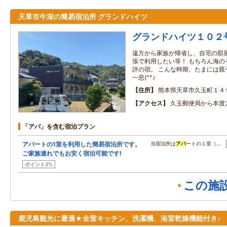
天草市牛深の簡易宿泊所 グランドハイツ
グランドハイツ１０２
遠方から家族が帰省し、自宅の部
張で利用したい等！ もちろん海の
評の宿。 こんな時期、たまには親
一息(^^♪
住所
熊本県天草市久玉町１４
アクセス
久玉郵便局から本渡
「アパ」を含む宿泊プラン
アパートの1室を利用した簡易宿泊所です。
当宿泊所は
アパ
ートの１室（…
ご家族連れでもお安く宿泊可能です!
ポイント2%
この施
鹿児島観光に最適★全室キッチン、洗濯機、浴室乾燥機能付き♪