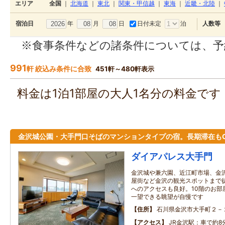
エリア
全国
｜
北海道
｜
東北
｜
関東・甲信越
｜
東海
｜
近畿・北陸
｜
年
月
日
日付未定
泊
宿泊日
人数等
※食事条件などの諸条件については、予
991
軒 絞込み条件に合致
451軒～480軒表示
料金は1泊1部屋の大人1名分の料金で
金沢城公園・大手門口そばのマンションタイプの宿。長期滞在も
ダイアパレス大手門
金沢城や兼六園、近江町市場、金沢
屋街など金沢の観光スポットまで
へのアクセスも良好。10階のお部
一望できる眺望が自慢です
住所
石川県金沢市大手町２－
アクセス
JR金沢駅：車で約