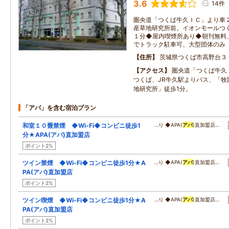
3.6
14件
圏央道「つくば牛久ＩＣ」より車
産草地研究所前。イオンモールつ
１分◆屋内喫煙所あり◆朝刊無料
でトラック駐車可、大型団体のみ
住所
茨城県つくば市高野台３
アクセス
圏央道「つくば牛久
つくば、JR牛久駅よりバス、「牧
地研究所」徒歩1分。
「アパ」を含む宿泊プラン
和室１０畳禁煙 ◆Wi-Fi◆コンビニ徒歩1
…り ◆APA(
アパ
)直加盟店…
分★APA(アパ)直加盟店
ポイント2%
ツイン禁煙 ◆Wi-Fi◆コンビニ徒歩1分★A
…り ◆APA(
アパ
)直加盟店…
PA(アパ)直加盟店
ポイント2%
ツイン喫煙 ◆Wi-Fi◆コンビニ徒歩1分★A
…り ◆APA(
アパ
)直加盟店…
PA(アパ)直加盟店
ポイント2%