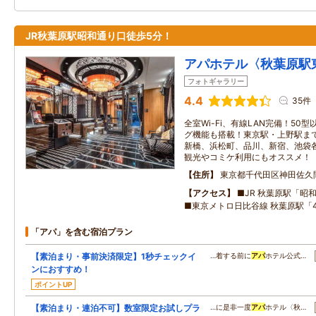
JR秋葉原駅昭和通り口徒歩5分！
アパホテル〈秋葉原駅
フォトギャラリー
4.4
35件
全室Wi-Fi、有線LAN完備！50
グ機能も搭載！東京駅・上野駅まで
新橋、浜松町、品川、新宿、池袋
観光やコミケ利用にもオススメ！
住所
東京都千代田区神田佐久
アクセス
■JR 秋葉原駅「昭
■東京メトロ日比谷線 秋葉原駅「
「アパ」を含む宿泊プラン
【素泊まり・事前決済限定】1秒チェックイ
…着する前に
アパ
ホテル公式…
ンにおすすめ！
ポイントUP
【素泊まり・連泊不可】数室限定お試しプラ
…に是非一度
アパ
ホテル〈秋…