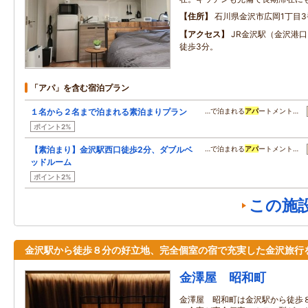
住所
石川県金沢市広岡1丁目3
アクセス
JR金沢駅（金沢港
徒歩3分。
「アパ」を含む宿泊プラン
１名から２名まで泊まれる素泊まりプラン
…で泊まれる
アパ
ートメント…
ポイント2%
【素泊まり】金沢駅西口徒歩2分、ダブルベ
…で泊まれる
アパ
ートメント…
ッドルーム
ポイント2%
この施
金沢駅から徒歩８分の好立地、完全個室の宿で充実した金沢旅行
金澤屋 昭和町
金澤屋 昭和町は金沢駅から徒歩