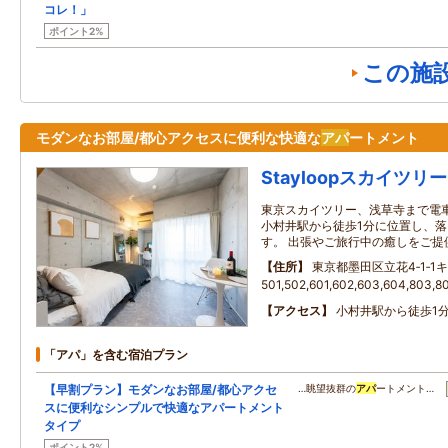
コレ！」
ポイント2%
この施
モダンなお部屋/都心アクセスに便利な快適な
アパ
ートメント
Stayloopスカイツリー
東京スカイツリー、浅草寺まで電車
小村井駅から徒歩1分に位置し、
す。 出張やご旅行中の癒しをご提
住所
東京都墨田区立花4‐1‐
501,502,601,602,603,604,803
アクセス
小村井駅から徒歩1
「アパ」を含む宿泊プラン
【早割プラン】モダンなお部屋/都心アクセ
…眺望抜群の
アパ
ートメント…
スに便利なシンプルで快適なアパートメント
タイプ
ポイント2%