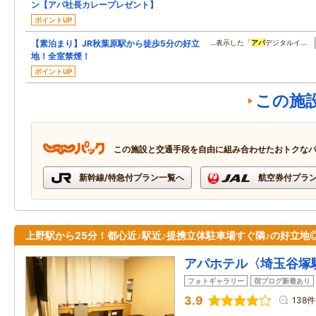
ン【アパ社長カレープレゼント】
ポイントUP
【素泊まり】JR秋葉原駅から徒歩5分の好立
…表示した「
アパ
デジタルイ…
地！全室禁煙！
ポイントUP
この施
この施設と交通手段を自由に組み合わせたおトクな
新幹線/特急付プラン一覧へ
航空券付プラ
上野駅から25分！都心近♪駅近♪提携立体駐車場すぐ隣♪の好立地
アパホテル〈埼玉谷塚
フォトギャラリー
宿ブログ新着あり
3.9
138件