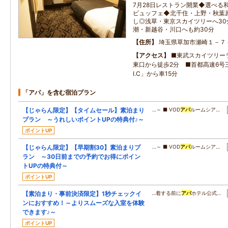
7月28日レストラン開業◆選べる
ビュッフェ◆北千住・上野・秋葉
し◎浅草・東京スカイツリーへ30
潮・新越谷・川口へも約30分
住所
埼玉県草加市瀬崎１－７
アクセス
■東武スカイツリー
東口から徒歩2分 ■首都高速6号
I.C」から車15分
「アパ」を含む宿泊プラン
【じゃらん限定】【タイムセール】素泊まり
…～ ■ VOD
アパ
ルームシア…
プラン ～うれしいポイントUPの特典付♪～
ポイントUP
【じゃらん限定】【早期割30】素泊まりプ
…～ ■ VOD
アパ
ルームシア…
ラン ～30日前までの予約でお得にポイン
トUPの特典付～
ポイントUP
【素泊まり・事前決済限定】1秒チェックイ
…着する前に
アパ
ホテル公式…
ンにおすすめ！～よりスムーズな入室を体験
できます♪～
ポイントUP