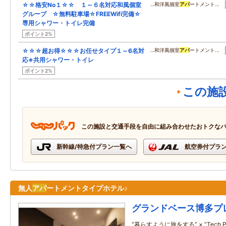
☆☆格安No１☆☆ １～６名対応和風個室
…和洋風個室
アパ
ートメント…
グループ ☆無料駐車場☆FREEWifi完備☆
専用シャワー・トイレ完備
ポイント2%
☆☆☆超お得☆☆☆お任せタイプ１～6名対
…和洋風個室
アパ
ートメント…
応※共用シャワー・トイレ
ポイント2%
この施
この施設と交通手段を自由に組み合わせたおトクな
新幹線/特急付プラン一覧へ
航空券付プラ
無人
アパ
ートメントタイプホテル♪
グランドベース博多プ
“暮らすように旅をする” × “Tech Plu