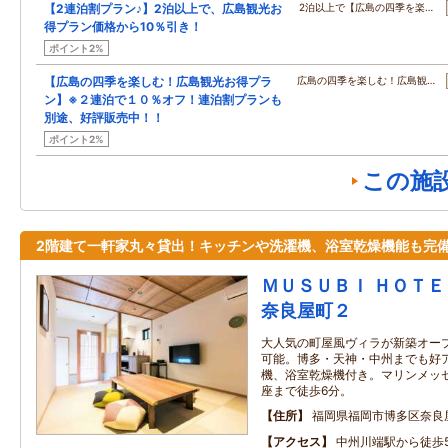
【2連泊割プラン♪】2泊以上で、広島観光お
2泊以上で【広島の四季を楽…
得プラン価格から10％引き！
ポイント2%
【広島の四季を楽しむ！広島観光お得プラ
広島の四季を楽しむ！広島観…
ン】※２連泊で１０％オフ！連泊割プランも
別途、好評販売中！！
ポイント2%
この施
2階建て一軒家丸々貸出！キッチンや洗濯機、浴室乾燥機能も完
ＭＵＳＵＢＩ ＨＯＴＥ
奈良屋町２
大人気の町屋風ヴィラが新築オー
可能。博多・天神・中州までも好
機、浴室乾燥機付き。マリンメッセ
座まで徒歩6分。
住所
福岡県福岡市博多区奈良
アクセス
中州川端駅から徒歩