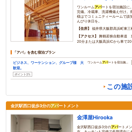
ワンルーム
アパ
ートを宿泊施設に
完備。冷蔵庫、洗濯機備え付け。
様はでコミュニティールームで談笑
んびり休日を。
住所
福井県大飯郡高浜町東三松3
アクセス
舞鶴若狭自動車道 
20分または大飯高浜ICから車で2
「アパ」を含む宿泊プラン
ビジネス、ワーケンション、グループ様 大
ワンルーム
アパ
ートを宿泊施…
歓迎。
ポイント2%
この施
金沢駅西口徒歩3分の
アパ
ートメント
金澤屋Hirooka
金沢駅西口徒歩3分の
アパ
ートメ
在。キッチンも完備で長期滞在に