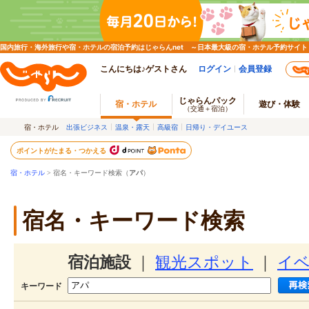
国内旅行・海外旅行や宿・ホテルの宿泊予約はじゃらんnet ～日本最大級の宿・ホテル予約サイト
こんにちは♪ゲストさん
ログイン
会員登録
じゃらんパック
宿・ホテル
遊び・体験
（交通＋宿泊）
宿・ホテル
出張ビジネス
温泉・露天
高級宿
日帰り・デイユース
ポイントがたまる・つかえる
宿・ホテル
> 宿名・キーワード検索（
アパ
）
宿名・キーワード検索
宿泊施設
｜
観光スポット
｜
イ
キーワード