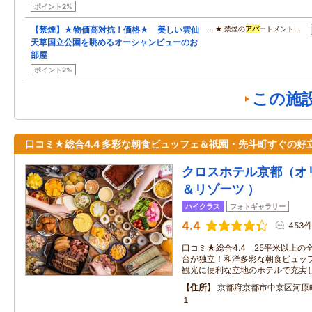
ポイント2%
【禁煙】★物価高対抗！価格★ 美しい雲仙
…★ 禁煙の
アパ
ートメント…
天草国立公園を眺めるオーシャンビューのお
部屋
ポイント2%
この施
口コミ★総合4.4 多彩な朝食ビュッフェ＆祇園・先斗町すぐの好
クロスホテル京都（オ
＆リゾーツ ）
ハイクラス
フォトギャラリー
4.4
453
口コミ★総合4.4 25平米以上
台が独立！和洋多彩な朝食ビュッ
観光に便利な立地のホテルで充実
住所
京都府京都市中京区河原
１