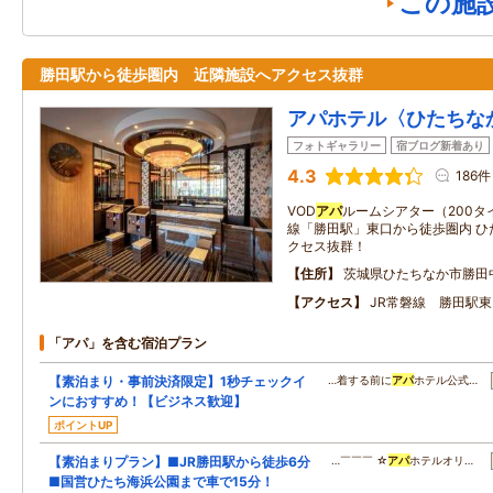
この施
勝田駅から徒歩圏内 近隣施設へアクセス抜群
アパホテル〈ひたちな
フォトギャラリー
宿ブログ新着あり
4.3
186件
VOD
アパ
ルームシアター（200タ
線「勝田駅」東口から徒歩圏内 ひ
クセス抜群！
住所
茨城県ひたちなか市勝田
アクセス
JR常磐線 勝田駅東
「アパ」を含む宿泊プラン
【素泊まり・事前決済限定】1秒チェックイ
…着する前に
アパ
ホテル公式…
ンにおすすめ！【ビジネス歓迎】
ポイントUP
【素泊まりプラン】■JR勝田駅から徒歩6分
…￣￣￣ ☆
アパ
ホテルオリ…
■国営ひたち海浜公園まで車で15分！