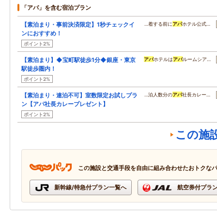
「アパ」を含む宿泊プラン
【素泊まり・事前決済限定】1秒チェックイ
…着する前に
アパ
ホテル公式…
ンにおすすめ！
ポイント2%
【素泊まり】◆宝町駅徒歩1分◆銀座・東京
アパ
ホテルは
アパ
ルームシア…
駅徒歩圏内！
ポイント2%
【素泊まり・連泊不可】室数限定お試しプラ
…泊人数分の
アパ
社長カレー…
ン【アパ社長カレープレゼント】
ポイント2%
この施
この施設と交通手段を自由に組み合わせたおトクな
新幹線/特急付プラン一覧へ
航空券付プラ