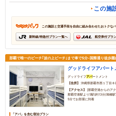
この施
この施設と交通手段を自由に組み合わせたおトクな
新幹線/特急付プラン一覧へ
航空券付プラ
那覇で唯一のビーチ｢波の上ビーチ｣まで車で5分-国際通り徒歩圏
グッドライフアパート
グッドライフ
アパ
ートメント
住所
沖縄県那覇市西１丁目８
アクセス
[那覇空港からのアク
那覇空港駅より5駅(約13分)旭橋
5分でお部屋に到着
「アパ」を含む宿泊プラン