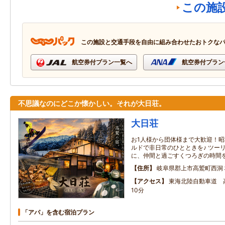
この施
この施設と交通手段を自由に組み合わせたおトクな
航空券付プラン一覧へ
航空券付プラン
不思議なのにどこか懐かしい。それが大日荘。
大日荘
お1人様から団体様まで大歓迎！
ルドで非日常のひとときを♪ ツー
に、仲間と過ごすくつろぎの時間
住所
岐阜県郡上市高鷲町西洞
アクセス
東海北陸自動車道 
10分
「アパ」を含む宿泊プラン