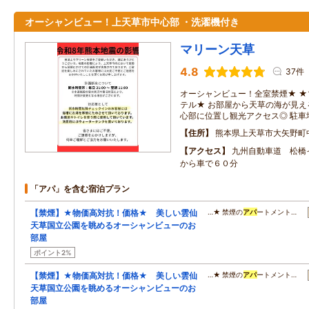
オーシャンビュー！上天草市中心部 ・洗濯機付き
マリーン天草
4.8
37件
オーシャンビュー！全室禁煙★ 
テル★ お部屋から天草の海が見え
心部に位置し観光アクセス◎ 駐車
住所
熊本県上天草市大矢野町
アクセス
九州自動車道 松橋
から車で６０分
「アパ」を含む宿泊プラン
【禁煙】★物価高対抗！価格★ 美しい雲仙
…★ 禁煙の
アパ
ートメント…
天草国立公園を眺めるオーシャンビューのお
部屋
ポイント2%
【禁煙】★物価高対抗！価格★ 美しい雲仙
…★ 禁煙の
アパ
ートメント…
天草国立公園を眺めるオーシャンビューのお
部屋