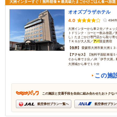
大洲インターすぐ！無料朝食★最高級たまごかけごはん食べ放題
オオズプラザホテル
4.0
494
大洲インターから車２分／チェッ
トドリンク・コーヒー飲み放題／
し）たまごかけ専門店から取り寄
ＴＫＧが大人気／
アパ
直提携宿
住所
愛媛県大洲市東大洲１３
アクセス
【無料平面駐車場５
Ｃから車で２分／JR「伊予大洲」
大洲城から車で１０分
この施
この施設と交通手段を自由に組み合わせたおトクな
航空券付プラン一覧へ
航空券付プラン