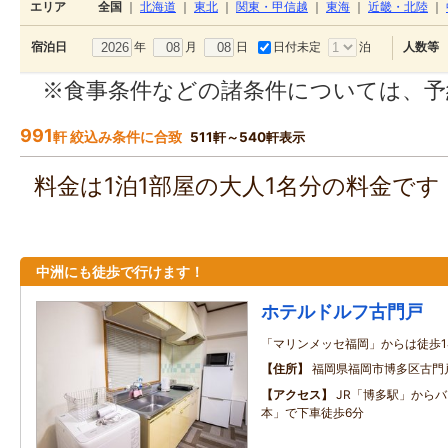
エリア
全国
｜
北海道
｜
東北
｜
関東・甲信越
｜
東海
｜
近畿・北陸
｜
年
月
日
日付未定
泊
宿泊日
人数等
※食事条件などの諸条件については、予
991
軒 絞込み条件に合致
511軒～540軒表示
料金は1泊1部屋の大人1名分の料金で
中洲にも徒歩で行けます！
ホテルドルフ古門戸
「マリンメッセ福岡」からは徒歩1
住所
福岡県福岡市博多区古門戸
アクセス
JR「博多駅」から
本」で下車徒歩6分