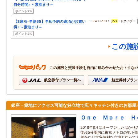
自分時間♪ ～素泊まり～
ポイント2%
【3連泊･早割55】早め予約の連泊がお買い
…EW OPEN！
アパ
ートタイプ…
得♪ ～素泊まり～
ポイント2%
この施
この施設と交通手段を自由に組み合わせたおトクな
航空券付プラン一覧へ
航空券付プラン
銀座・築地にアクセス可能な好立地で広々キッチン付きのお部屋
Ｏｎｅ Ｍｏｒｅ Ｈ
2018年8月にオープンしたばか
徒歩5分圏内に東京メトロの地下鉄
銀座など大変便利な立地となってお