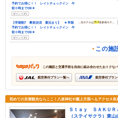
予約でお得に！！ レイトチェックイン 午
前０時までOK★
ポイント2%
【早期割7 事前決済 素泊まり】 ★早期
…当ホテルは
アパ
直参画ホテ…
予約でお得に！！ レイトチェックイン 午
前０時までOK★
ポイント2%
この施
この施設と交通手段を自由に組み合わせたおトクな
航空券付プラン一覧へ
航空券付プラン
初めての京都観光ならここ！八坂神社や蹴上方面へもアクセス良
Ｓｔａｙ ＳＡＫＵＲ
（ステイサクラ）東山