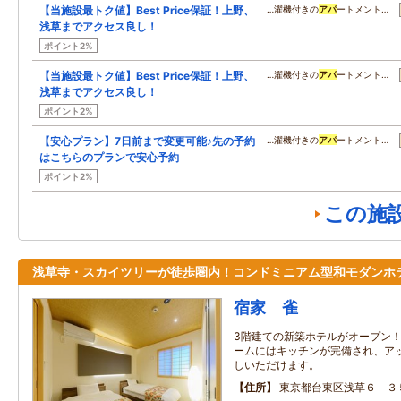
【当施設最トク値】Best Price保証！上野、
…濯機付きの
アパ
ートメント…
浅草までアクセス良し！
ポイント2%
【当施設最トク値】Best Price保証！上野、
…濯機付きの
アパ
ートメント…
浅草までアクセス良し！
ポイント2%
【安心プラン】7日前まで変更可能♪先の予約
…濯機付きの
アパ
ートメント…
はこちらのプランで安心予約
ポイント2%
この施
浅草寺・スカイツリーが徒歩圏内！コンドミニアム型和モダンホ
宿家 雀
3階建ての新築ホテルがオープン
ームにはキッチンが完備され、ア
しいただけます。
住所
東京都台東区浅草６－３