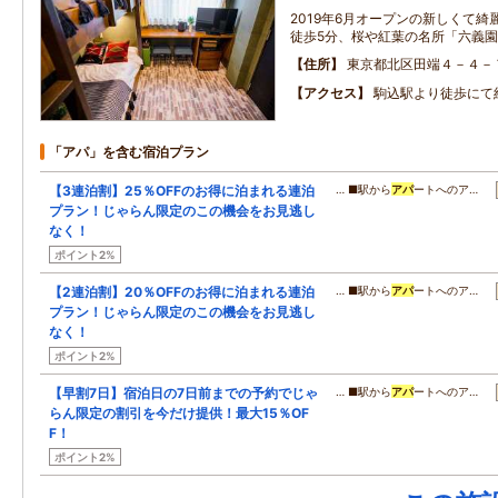
2019年6月オープンの新しくて綺
徒歩5分、桜や紅葉の名所「六義
住所
東京都北区田端４－４－
アクセス
駒込駅より徒歩にて
「アパ」を含む宿泊プラン
【3連泊割】25％OFFのお得に泊まれる連泊
… ■駅から
アパ
ートへのア…
プラン！じゃらん限定のこの機会をお見逃し
なく！
ポイント2%
【2連泊割】20％OFFのお得に泊まれる連泊
… ■駅から
アパ
ートへのア…
プラン！じゃらん限定のこの機会をお見逃し
なく！
ポイント2%
【早割7日】宿泊日の7日前までの予約でじゃ
… ■駅から
アパ
ートへのア…
らん限定の割引を今だけ提供！最大15％OF
F！
ポイント2%