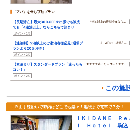
「アパ」を含む宿泊プラン
【長期滞在】最大30％OFF☆出張でも観光
4連泊以上の長期滞在なら…
でも「4連泊以上」ならこちらで決まり！
ポイント2%
【連泊割】2泊以上のご宿泊者様必見♪通常プ
2～3泊の中期滞在…
ランより20％お得！
ポイント2%
【素泊まり】スタンダードプラン「迷ったら
★☆☆☆迷ったらコレ！☆☆…
コレ！」
ポイント2%
この施
ＪＲ山手線沿いで都内はどこでも楽々！池袋まで電車で７分！
ＩＫＩＤＡＮＥ Ｒｅ
ｌ Ｈｏｔｅｌ 駒込