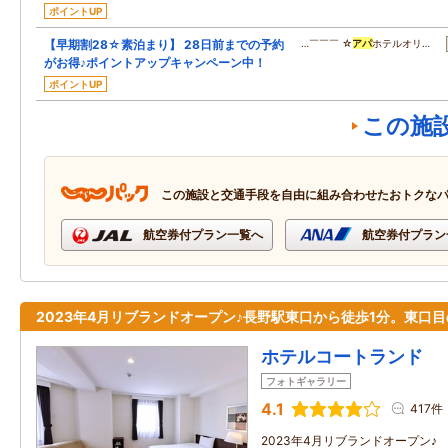
ポイントUP
【早期割28☆素泊まり】 28日前までの予約
…￣￣￣ ☆
アパ
ホテルオリ…
がお得♪ポイントアップキャンペーン中！
ポイントUP
この施
この施設と交通手段を自由に組み合わせたおトクな
航空券付プラン一覧へ
航空券付プラン
2023年4月リブランドオープン♪長野駅東口から徒歩1分。東口
ホテルコートランド
フォトギャラリー
4.1
417件
2023年4月リブランドオープン♪