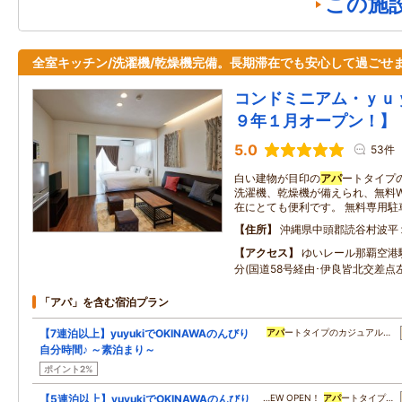
この施
全室キッチン/洗濯機/乾燥機完備。長期滞在でも安心して過ごせ
コンドミニアム・ｙｕ
９年１月オープン！】
5.0
53件
白い建物が目印の
アパ
ートタイプ
洗濯機、乾燥機が備えられ、無料W
在にとても便利です。 無料専用駐
住所
沖縄県中頭郡読谷村波平
アクセス
ゆいレール那覇空港
分(国道58号経由･伊良皆北交差点
「アパ」を含む宿泊プラン
【7連泊以上】yuyukiでOKINAWAのんびり
アパ
ートタイプのカジュアル…
自分時間♪ ～素泊まり～
ポイント2%
【5連泊以上】yuyukiでOKINAWAのんびり
…EW OPEN！
アパ
ートタイプ…