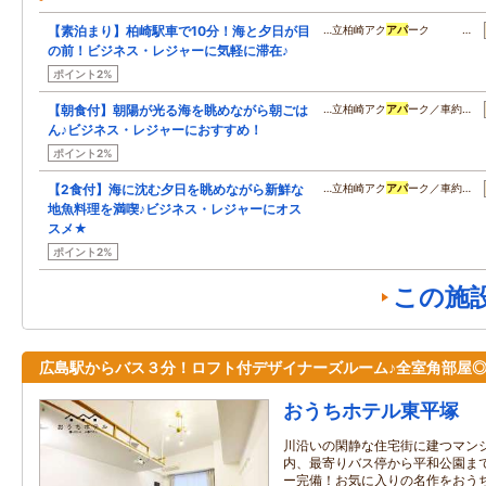
【素泊まり】柏崎駅車で10分！海と夕日が目
…立柏崎アク
アパ
ーク …
の前！ビジネス・レジャーに気軽に滞在♪
ポイント2%
【朝食付】朝陽が光る海を眺めながら朝ごは
…立柏崎アク
アパ
ーク／車約…
ん♪ビジネス・レジャーにおすすめ！
ポイント2%
【2食付】海に沈む夕日を眺めながら新鮮な
…立柏崎アク
アパ
ーク／車約…
地魚料理を満喫♪ビジネス・レジャーにオス
スメ★
ポイント2%
この施
広島駅からバス３分！ロフト付デザイナーズルーム♪全室角部屋
おうちホテル東平塚
川沿いの閑静な住宅街に建つマン
内、最寄りバス停から平和公園ま
ー完備！お気に入りの名作をおう