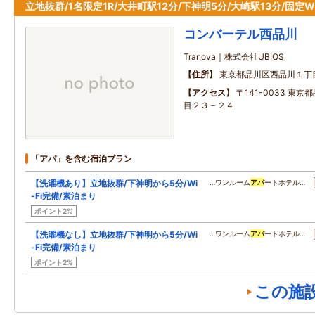
立地抜群/1名限定1R/大井町駅12分/下神明5分/大崎駅13分/固定Wi
コンバーテル西品川
Tranova｜株式会社UBIQS
住所
東京都品川区西品川１丁
アクセス
〒141-0033 東
目２３－２４
「アパ」を含む宿泊プラン
【洗濯機あり】立地抜群/下神明から5分/Wi
…ワンルーム
アパ
ートホテル…
-Fi完備/素泊まり
ポイント2%
【洗濯機なし】立地抜群/下神明から5分/Wi
…ワンルーム
アパ
ートホテル…
-Fi完備/素泊まり
ポイント2%
この施