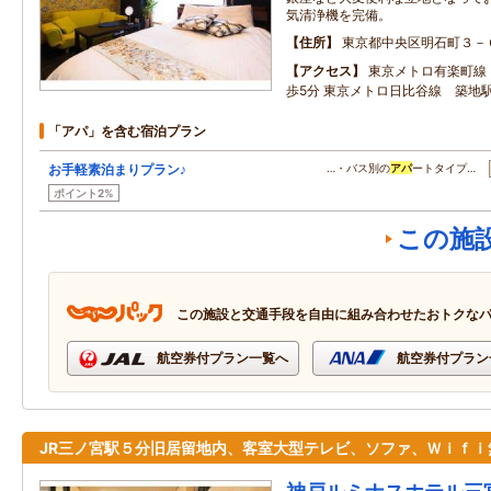
気清浄機を完備。
住所
東京都中央区明石町３－
アクセス
東京メトロ有楽町線
歩5分 東京メトロ日比谷線 築地
「アパ」を含む宿泊プラン
お手軽素泊まりプラン♪
…・バス別の
アパ
ートタイプ…
ポイント2%
この施
この施設と交通手段を自由に組み合わせたおトクな
航空券付プラン一覧へ
航空券付プラン
JR三ノ宮駅５分旧居留地内、客室大型テレビ、ソファ、Ｗｉｆｉ