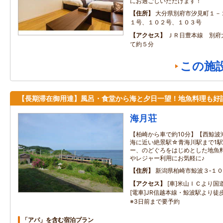
にお過ごしいただけます！
住所
大分県別府市汐見町１－
１号、１０２号、１０３号
アクセス
ＪＲ日豊本線 別府
て約５分
この施
【長期滞在御用達】風呂・食堂から海と夕日一望！地魚料理も好
海月荘
【柏崎から車で約10分】【西鯨波
海に近い絶景駅☆青海川駅まで1
ー、のどぐろをはじめとした地魚
やレジャー利用にお気軽に♪
住所
新潟県柏崎市鯨波３‐１０
アクセス
[車]米山ＩＣより
[電車]JR信越本線・鯨波駅より徒
※3日前まで要予約
「アパ」を含む宿泊プラン