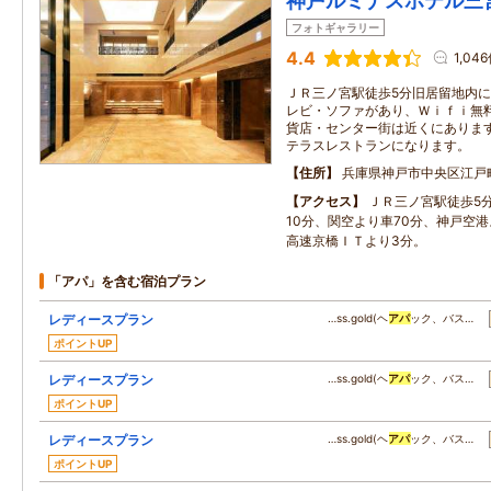
神戸ルミナスホテル三
フォトギャラリー
4.4
1,04
ＪＲ三ノ宮駅徒歩5分旧居留地内
レビ・ソファがあり、Ｗｉｆｉ無
貨店・センター街は近くにありま
テラスレストランになります。
住所
兵庫県神戸市中央区江戸
アクセス
ＪＲ三ノ宮駅徒歩5
10分、関空より車70分、神戸空港
高速京橋ＩＴより3分。
「アパ」を含む宿泊プラン
レディースプラン
…ss.gold(ヘ
アパ
ック、バス…
ポイントUP
レディースプラン
…ss.gold(ヘ
アパ
ック、バス…
ポイントUP
レディースプラン
…ss.gold(ヘ
アパ
ック、バス…
ポイントUP