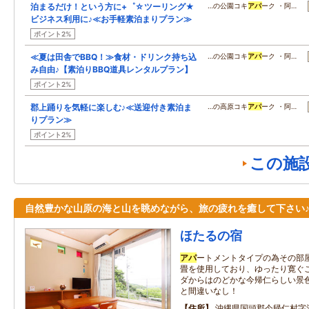
泊まるだけ！という方に+゜☆ツーリング★
…の公園コキ
アパ
ーク ・阿…
ビジネス利用に♪≪お手軽素泊まりプラン≫
ポイント2%
≪夏は田舎でBBQ！≫食材・ドリンク持ち込
…の公園コキ
アパ
ーク ・阿…
み自由♪【素泊りBBQ道具レンタルプラン】
ポイント2%
郡上踊りを気軽に楽しむ♪≪送迎付き素泊ま
…の高原コキ
アパ
ーク ・阿…
りプラン≫
ポイント2%
この施
自然豊かな山原の海と山を眺めながら、旅の疲れを癒して下さい
ほたるの宿
アパ
ートメントタイプの為その部屋
畳を使用しており、ゆったり寛ぐこ
ダからはのどかな今帰仁らしい景
と間違いなし！
住所
沖縄県国頭郡今帰仁村字