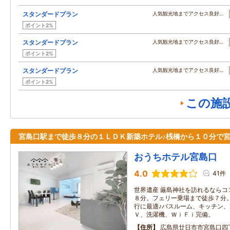
スタンダードプラン
人気観光地までアクセス良好…
ポイント2%
スタンダードプラン
人気観光地までアクセス良好…
ポイント2%
スタンダードプラン
人気観光地までアクセス良好…
ポイント2%
この施
宮島口駅まで徒歩８分の１ＬＤＫ新築ホテル♪桟橋から１０分で
おうちホテル宮島口
4.0
41件
世界遺産 厳島神社を訪れるならコ
８分。フェリー乗場まで徒歩７分
行に最適♪バスルーム、キッチン
Ｖ、洗濯機、ＷｉＦｉ完備。
住所
広島県廿日市市宮島口四