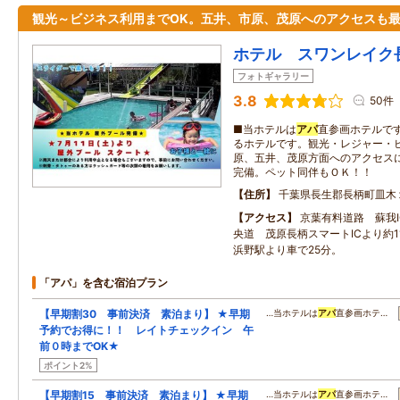
観光～ビジネス利用までOK。五井、市原、茂原へのアクセスも
ホテル スワンレイク
フォトギャラリー
3.8
50件
■当ホテルは
アパ
直参画ホテルで
るホテルです。観光・レジャー・
原、五井、茂原方面へのアクセス
完備。ペット同伴もＯＫ！！
住所
千葉県長生郡長柄町皿木
アクセス
京葉有料道路 蘇我I
央道 茂原長柄スマートICより約
浜野駅より車で25分。
「アパ」を含む宿泊プラン
【早期割30 事前決済 素泊まり】 ★早期
…当ホテルは
アパ
直参画ホテ…
予約でお得に！！ レイトチェックイン 午
前０時までOK★
ポイント2%
【早期割15 事前決済 素泊まり】 ★早期
…当ホテルは
アパ
直参画ホテ…