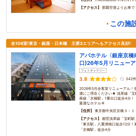
アクセス
那覇空港よりお車で
この施
全108室!東京・銀座・日本橋 主要3エリアへもアクセス良好!
アパホテル〈銀座京橋
口)26年5月リニュー
フォトギャラリー
3.8
342
2026年5月全客室リニューアル
適にご滞在ください★ 浅草線「宝
座線「京橋駅」1番出口徒歩4分！
最適なホテル☆
住所
東京都中央区京橋３－１
アクセス
都営浅草線「宝町駅」
「東京駅」八重洲南口徒歩12分！
「京橋駅」徒歩4分