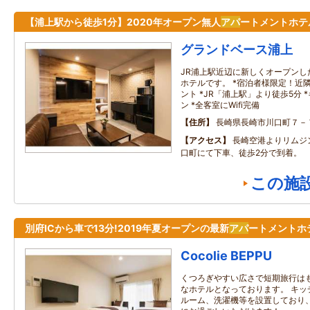
【浦上駅から徒歩1分】2020年オープン無人
アパ
ートメントホテ
グランドベース浦上
JR浦上駅近辺に新しくオープンし
ホテルです。 *宿泊者様限定！近
ント *JR「浦上駅」より徒歩5分 
ン *全客室にWifi完備
住所
長崎県長崎市川口町７－
アクセス
長崎空港よりリムジ
口町にて下車、徒歩2分で到着。
この施
別府ICから車で13分!2019年夏オープンの最新
アパ
ートメントホ
Cocolie BEPPU
くつろぎやすい広さで短期旅行は
なホテルとなっております。 キッ
ルーム、洗濯機等を設置しており