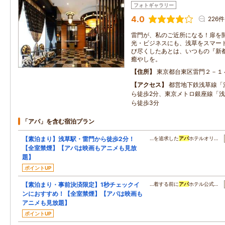
フォトギャラリー
4.0
226件
雷門が、私のご近所になる！扉を
光・ビジネスにも、浅草をスマー
び尽くしたあとは、いつもの『新
癒やしを。
住所
東京都台東区雷門２－１
アクセス
都営地下鉄浅草線「
ら徒歩2分、東京メトロ銀座線「浅
ら徒歩3分
「アパ」を含む宿泊プラン
【素泊まり】浅草駅・雷門から徒歩2分！
…を追求した
アパ
ホテルオリ…
【全室禁煙】【アパは映画もアニメも見放
題】
ポイントUP
【素泊まり・事前決済限定】1秒チェックイ
…着する前に
アパ
ホテル公式…
ンにおすすめ！【全室禁煙】【アパは映画も
アニメも見放題】
ポイントUP