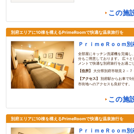
この施
別府エリアに10棟を構えるPrimeRoomで快適な温泉旅行を
ＰｒｉｍｅＲｏｏｍ別
全部屋にキッチン洗濯機を完備し
分もご用意しております。 広々と
メントで快適な別府旅行をお過ご
住所
大分県別府市朝見２－７
アクセス
別府駅からお車で5分
市街地へのアクセスも良好です。
この施
別府エリアに10棟を構えるPrimeRoomで快適な温泉旅行を
ＰｒｉｍｅＲｏｏｍ別