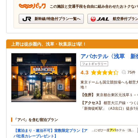
この施設と交通手段を自由に組み合わせたおトクな
新幹線/特急付プラン一覧へ
航空券付プラ
上野は徒歩圏内、浅草・秋葉原は1駅！
アパホテル〈浅草 新
フォトギャラリー
4.3
75件
東京ドームも国立競技場へも都営
地！
住所
東京都台東区元浅草１－
アクセス
都営大江戸線・つく
「新御徒町駅」（A3出口）徒歩1
「アパ」を含む宿泊プラン
【素泊まり・連泊不可】室数限定プラン【ア
…にぜひ一度
アパ
ホテル〈浅…
パ社長カレープレゼント】