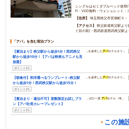
シングルはセミダブルベッド使用(12
Fi・VOD無料・ウォシュレット・
住所
埼玉県秩父市宮側町５－
アクセス
秩父鉄道秩父駅より
ぐ目の前)・西武鉄道西武秩父駅よ
「アパ」を含む宿泊プラン
【素泊まり】秩父駅から徒歩1分！西武秩父
…を追求した
アパ
ホテルオリ…
駅から徒歩10分！【アパは映画もアニメも見
放題】
ポイント2%
【朝食付】和洋選べるワンプレート♪秩父駅
…を追求した
アパ
ホテルオリ…
から徒歩1分！西武秩父駅から徒歩15分！
ポイント2%
【素泊まり・連泊不可】室数限定お試しプラ
…ぜひ一度
アパ
ホテル〈埼…
ン【アパ社長カレープレゼント】
ポイント2%
この施