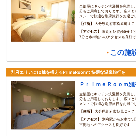
全部屋にキッチン洗濯機を完備し
分もご用意しております。 広々と
メントで快適な別府旅行をお過ご
住所
大分県別府市松原町１７
アクセス
東別府駅徒歩5分！
7分と市街地へのアクセスも良好
この施
別府エリアに10棟を構えるPrimeRoomで快適な温泉旅行を
ＰｒｉｍｅＲｏｏｍ別
全部屋にキッチン洗濯機を完備し
分もご用意しております。 広々と
メントで快適な別府旅行をお過ご
住所
大分県別府市朝見２－７
アクセス
別府駅からお車で5分
市街地へのアクセスも良好です。