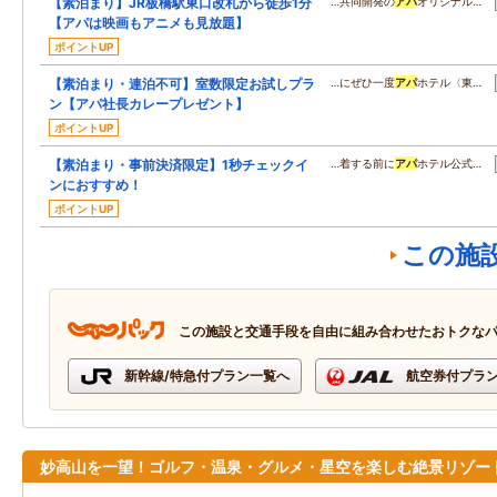
【素泊まり】JR板橋駅東口改札から徒歩1分
…共同開発の
アパ
オリジナル…
【アパは映画もアニメも見放題】
ポイントUP
【素泊まり・連泊不可】室数限定お試しプラ
…にぜひ一度
アパ
ホテル〈東…
ン【アパ社長カレープレゼント】
ポイントUP
【素泊まり・事前決済限定】1秒チェックイ
…着する前に
アパ
ホテル公式…
ンにおすすめ！
ポイントUP
この施
この施設と交通手段を自由に組み合わせたおトクな
新幹線/特急付プラン一覧へ
航空券付プラ
妙高山を一望！ゴルフ・温泉・グルメ・星空を楽しむ絶景リゾー