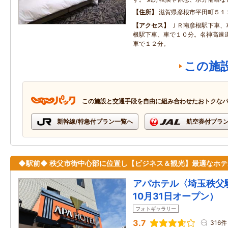
住所
滋賀県彦根市平田町５１
アクセス
ＪＲ南彦根駅下車、
根駅下車、車で１０分。名神高速
車で１２分。
この施
この施設と交通手段を自由に組み合わせたおトクな
新幹線/特急付プラン一覧へ
航空券付プラ
◆駅前◆ 秩父市街中心部に位置し【ビジネス＆観光】最適なホテ
アパホテル〈埼玉秩父駅
10月31日オープン）
フォトギャラリー
3.7
316件