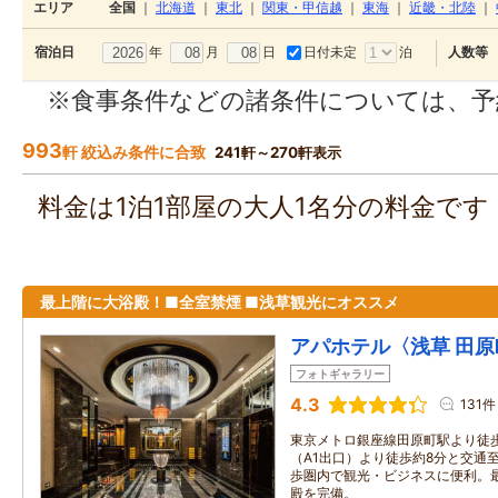
エリア
全国
｜
北海道
｜
東北
｜
関東・甲信越
｜
東海
｜
近畿・北陸
｜
年
月
日
日付未定
泊
宿泊日
人数等
※食事条件などの諸条件については、予
993
軒 絞込み条件に合致
241軒～270軒表示
料金は1泊1部屋の大人1名分の料金で
最上階に大浴殿！■全室禁煙 ■浅草観光にオススメ
アパホテル〈浅草 田
フォトギャラリー
4.3
131件
東京メトロ銀座線田原町駅より徒
（A1出口）より徒歩約8分と交通
歩圏内で観光・ビジネスに便利。
殿を完備。