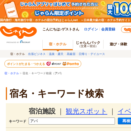
国内旅行・海外旅行や宿・ホテルの宿泊予約はじゃらんnet ～日本最大級の宿・ホテル予約サイト
こんにちは♪ゲストさん
ログイン
会員登録
じゃらんパック
宿・ホテル
遊び・体験
（交通＋宿泊）
宿・ホテル
出張ビジネス
温泉・露天
高級宿
日帰り・デイユース
ポイントがたまる・つかえる
宿・ホテル
> 宿名・キーワード検索（
アパ
）
宿名・キーワード検索
宿泊施設
｜
観光スポット
｜
イ
キーワード