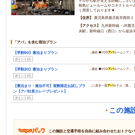
テルから駅が見える距離にござい
桜島ビュールームやコネクトルー
く用意しております★
住所
鹿児島県鹿児島市西田２
アクセス
九州新幹線・JR鹿
央駅」新幹線口（西口）から徒歩
「アパ」を含む宿泊プラン
【早割90】素泊まりプラン
…接続 ●VOD
アパ
ルームシア…
ポイント2%
【早割30】素泊まりプラン
…接続 ●VOD
アパ
ルームシア…
ポイント2%
【素泊まり・連泊不可】室数限定お試しプラ
…に是非一度
アパ
ホテル〈鹿…
ン【アパ社長カレープレゼント】
ポイント2%
この施
この施設と交通手段を自由に組み合わせたおトクな