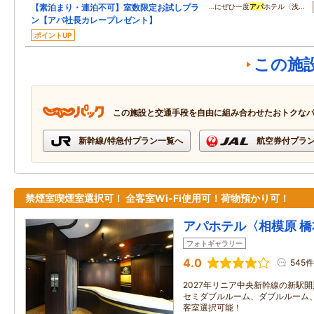
【素泊まり・連泊不可】室数限定お試しプラ
…にぜひ一度
アパ
ホテル〈浅…
ン【アパ社長カレープレゼント】
ポイントUP
この施
この施設と交通手段を自由に組み合わせたおトクな
新幹線/特急付プラン一覧へ
航空券付プラ
禁煙室喫煙室選択可！ 全客室Wi-Fi使用可！荷物預かり可！
アパホテル〈相模原 
フォトギャラリー
4.0
545件
2027年リニア中央新幹線の新駅
セミダブルルーム、ダブルルーム
客室選択可能！