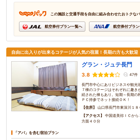
この施設と交通手段を自由に組み合わせたおトクな
航空券付プラン一覧へ
航空券付プラン
自由に出入りが出来るコテージが人気の宿屋！長期の方も大歓迎
グラン・ジュテ長門
3.8
47件
長門市中心にありビジネスや観光
７棟のコテージはそれぞれに趣き
続された棟もあり。短期～長期の
ＰＣ持参でネット接続ＯＫ！
住所
山口県長門市東深川１８
アクセス
中国道美祢ＩＣから
方面４０分
「アパ」を含む宿泊プラン