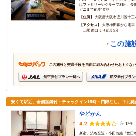
はファミリーやグループ利用、長
ビニまで徒歩10秒
住所
大阪府大阪市淀川区十三
アクセス
大阪梅田駅から電車
十三駅 西口より徒歩5分
この施
この施設と交通手段を自由に組み合わせたおトクな
航空券付プラン一覧へ
航空券付プラン
安くて駅近、全個室鍵付・チェックイン16時～門限なし。下北徒
やどかん
4.2
17件
新宿、渋谷至近・小田急線『世田