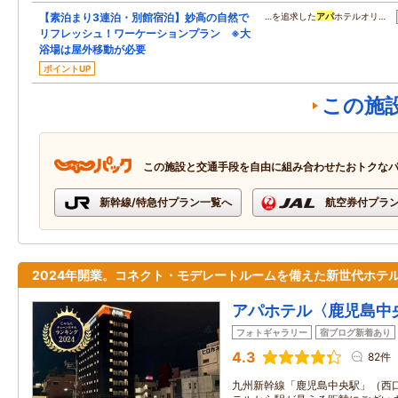
【素泊まり3連泊・別館宿泊】妙高の自然で
…を追求した
アパ
ホテルオリ…
リフレッシュ！ワーケーションプラン ※大
浴場は屋外移動が必要
ポイントUP
この施
この施設と交通手段を自由に組み合わせたおトクな
新幹線/特急付プラン一覧へ
航空券付プラ
2024年開業。コネクト・モデレートルームを備えた新世代ホテ
アパホテル〈鹿児島中
フォトギャラリー
宿ブログ新着あり
4.3
82件
九州新幹線「鹿児島中央駅」（西