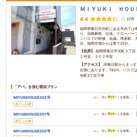
ＭＩＹＵＫＩ ＨＯＵ
4.4
22件
福岡県春日市光町にある市内では
り、冠婚葬祭、出張。クローバー
ンパスでの研修、会議。博多駅、
分。福岡空港からは車で25分。
住所
福岡県春日市光町３丁目
２号室、３０２号室
アクセス
JR春日駅からまっ
右側にあります。740m。バスでは
光町3丁目下車
「アパ」を含む宿泊プラン
MIYUKIHOUSE302号
…い。 古い
アパ
ートを改装…
ポイントUP
MIYUKIHOUSE201号
…い。 古い
アパ
ートを改装…
ポイントUP
MIYUKIHOUSE202号
…い。 古い
アパ
ートを改装…