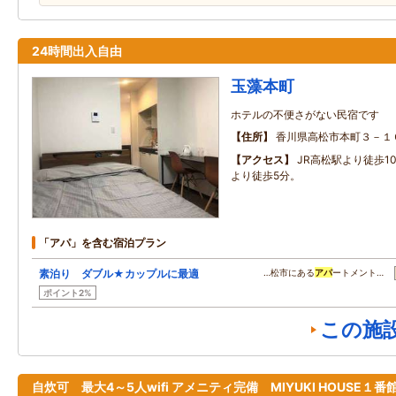
24時間出入自由
玉藻本町
ホテルの不便さがない民宿です
住所
香川県高松市本町３－１
アクセス
JR高松駅より徒歩1
より徒歩5分。
「アパ」を含む宿泊プラン
素泊り ダブル★カップルに最適
…松市にある
アパ
ートメント…
ポイント2%
この施
自炊可 最大4～5人wifi アメニティ完備 MIYUKI HOUSE１番