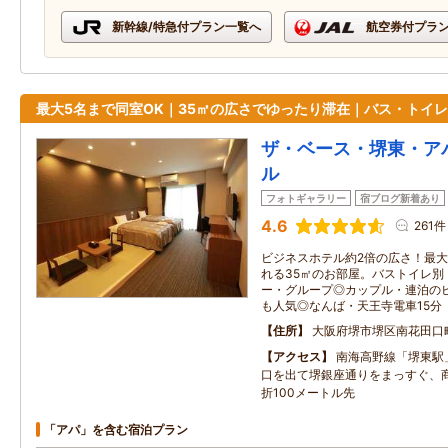
新幹線/特急付プラン一覧へ
航空券付プラ
最大5名まで同室OK｜35㎡の広さでゆったり滞在｜バス・トイレ
ザ・ベース・堺東・ア
ル
フォトギャラリー
宿ブログ新着あり
4.6
261件
ビジネスホテル約2倍の広さ！最大
れる35㎡のお部屋。バストイレ別
ー・グループ◎カップル・連泊の
も人気◎なんば・天王寺電車15分
住所
大阪府堺市堺区南花田口
アクセス
南海高野線「堺東駅
口を出て堺銀座通りをまっすぐ、
折100メートル先
「アパ」を含む宿泊プラン