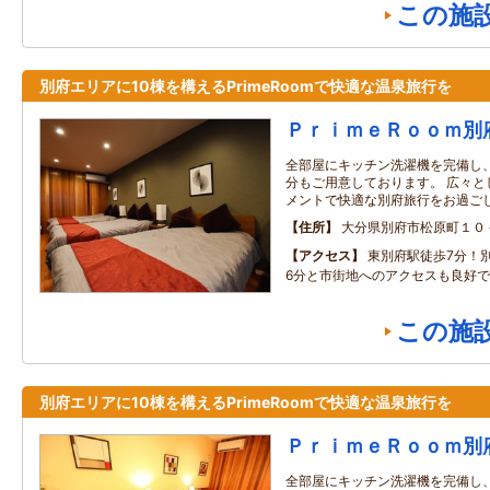
この施
別府エリアに10棟を構えるPrimeRoomで快適な温泉旅行を
ＰｒｉｍｅＲｏｏｍ別
全部屋にキッチン洗濯機を完備し
分もご用意しております。 広々と
メントで快適な別府旅行をお過ご
住所
大分県別府市松原町１０
アクセス
東別府駅徒歩7分！
6分と市街地へのアクセスも良好
この施
別府エリアに10棟を構えるPrimeRoomで快適な温泉旅行を
ＰｒｉｍｅＲｏｏｍ別
全部屋にキッチン洗濯機を完備し