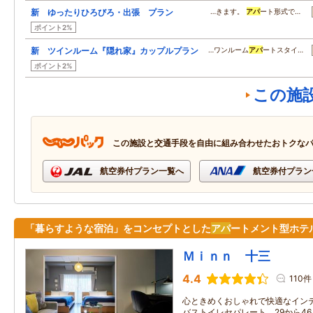
新 ゆったりひろびろ・出張 プラン
…きます。
アパ
ート形式で…
ポイント2%
新 ツインルーム『隠れ家』カップルプラン
…ワンルーム
アパ
ートスタイ…
ポイント2%
この施
この施設と交通手段を自由に組み合わせたおトクな
航空券付プラン一覧へ
航空券付プラン
「暮らすような宿泊」をコンセプトとした
アパ
ートメント型ホテ
Ｍｉｎｎ 十三
4.4
110件
心ときめくおしゃれで快適なイン
バストイレセパレート。29から4