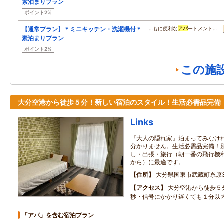
素泊まりプラン
ポイント2%
【通常プラン】＊ミニキッチン・洗濯機付＊
…もに便利な
アパ
ートメント…
素泊まりプラン
ポイント2%
この施
大分空港から徒歩５分！新しい宿泊のスタイル！生活必需品完備
Links
『大人の隠れ家』泊まってみなけ
分かりません。生活必需品完備！
し・出張・旅行（朝一番の飛行機
から）に最適です。
住所
大分県国東市武蔵町糸原37
アクセス
大分空港から徒歩５
秒・信号にかかり遅くても１分以
「アパ」を含む宿泊プラン