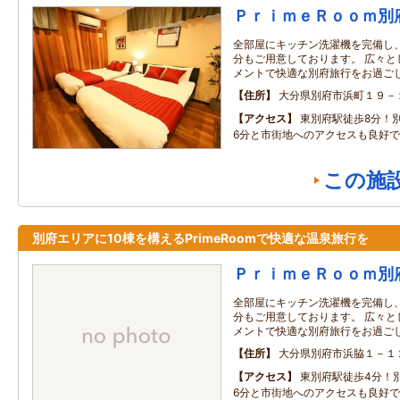
ＰｒｉｍｅＲｏｏｍ別
全部屋にキッチン洗濯機を完備し
分もご用意しております。 広々と
メントで快適な別府旅行をお過ご
住所
大分県別府市浜町１９－
アクセス
東別府駅徒歩8分！
6分と市街地へのアクセスも良好
この施
別府エリアに10棟を構えるPrimeRoomで快適な温泉旅行を
ＰｒｉｍｅＲｏｏｍ別
全部屋にキッチン洗濯機を完備し
分もご用意しております。 広々と
メントで快適な別府旅行をお過ご
住所
大分県別府市浜脇１－１
アクセス
東別府駅徒歩4分！
6分と市街地へのアクセスも良好