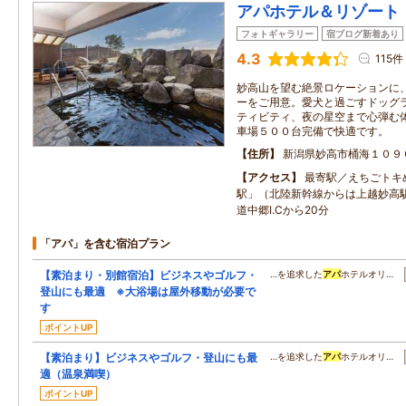
アパホテル＆リゾート
フォトギャラリー
宿ブログ新着あり
4.3
115件
妙高山を望む絶景ロケーションに
ーをご用意。愛犬と過ごすドッグ
ティビティ、夜の星空まで心弾む
車場５００台完備で快適です。
住所
新潟県妙高市桶海１０９
アクセス
最寄駅／えちごトキ
駅」（北陸新幹線からは上越妙高
道中郷I.Cから20分
「アパ」を含む宿泊プラン
【素泊まり・別館宿泊】ビジネスやゴルフ・
…を追求した
アパ
ホテルオリ…
登山にも最適 ※大浴場は屋外移動が必要で
す
ポイントUP
【素泊まり】ビジネスやゴルフ・登山にも最
…を追求した
アパ
ホテルオリ…
適（温泉満喫）
ポイントUP