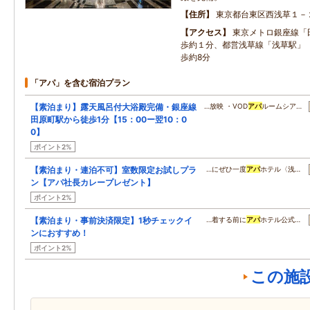
住所
東京都台東区西浅草１－
アクセス
東京メトロ銀座線「
歩約１分、都営浅草線「浅草駅」（
歩約8分
「アパ」を含む宿泊プラン
【素泊まり】露天風呂付大浴殿完備・銀座線
…放映 ・VOD
アパ
ルームシア…
田原町駅から徒歩1分【15：00ー翌10：0
0】
ポイント2%
【素泊まり・連泊不可】室数限定お試しプラ
…にぜひ一度
アパ
ホテル〈浅…
ン【アパ社長カレープレゼント】
ポイント2%
【素泊まり・事前決済限定】1秒チェックイ
…着する前に
アパ
ホテル公式…
ンにおすすめ！
ポイント2%
この施