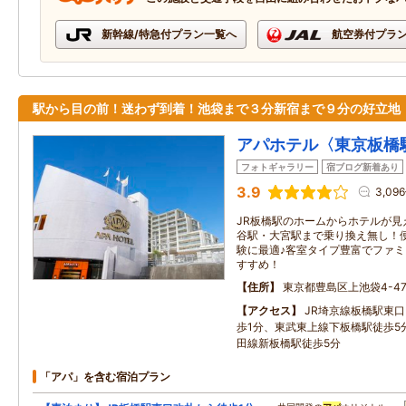
新幹線/特急付プラン一覧へ
航空券付プラ
駅から目の前！迷わず到着！池袋まで３分新宿まで９分の好立地
アパホテル〈東京板橋
フォトギャラリー
宿ブログ新着あり
3.9
3,09
JR板橋駅のホームからホテルが見
谷駅・大宮駅まで乗り換え無し！
験に最適♪客室タイプ豊富でファ
すすめ！
住所
東京都豊島区上池袋4-47
アクセス
JR埼京線板橋駅東口
歩1分、東武東上線下板橋駅徒歩5
田線新板橋駅徒歩5分
「アパ」を含む宿泊プラン