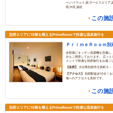
ー,ハイウェイ,栄,サービスエリア,足
田,中区,港区
この施
別府エリアに10棟を構えるPrimeRoomで快適な温泉旅行を
ＰｒｉｍｅＲｏｏｍ別
全部屋にキッチン洗濯機を完備し
分もご用意しております。 広々と
メントで快適な別府旅行をお過ご
住所
大分県別府市立田町６－
アクセス
別府駅徒歩10分！お
地へのアクセスも良好です。
この施
別府エリアに10棟を構えるPrimeRoomで快適な温泉旅行を