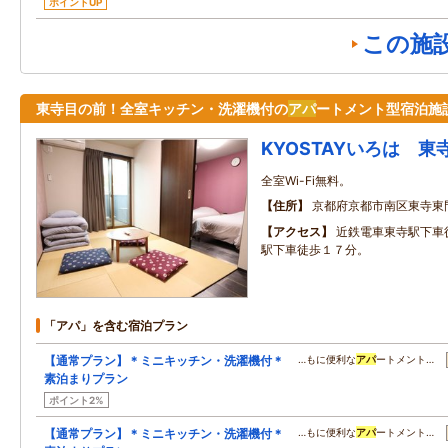
ポイントUP
この施
東寺目の前！全室キッチン・洗濯機付の
アパ
ートメント型宿泊施
KYOSTAYいろは 東
全室Wi-Fi無料。
住所
京都府京都市南区東寺東
アクセス
近鉄電車東寺駅下車徒
駅下車徒歩１７分。
「アパ」を含む宿泊プラン
【通常プラン】＊ミニキッチン・洗濯機付＊
…もに便利な
アパ
ートメント…
素泊まりプラン
ポイント2%
【通常プラン】＊ミニキッチン・洗濯機付＊
…もに便利な
アパ
ートメント…