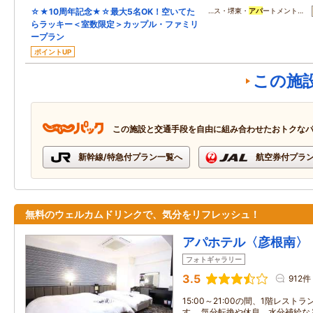
☆★10周年記念★☆最大5名OK！空いてた
…ス・堺東・
アパ
ートメント…
らラッキー＜室数限定＞カップル・ファミリ
ープラン
ポイントUP
この施
この施設と交通手段を自由に組み合わせたおトクな
新幹線/特急付プラン一覧へ
航空券付プラ
無料のウェルカムドリンクで、気分をリフレッシュ！
アパホテル〈彦根南〉
フォトギャラリー
3.5
912件
15:00～21:00の間、1階レス
す。 気分転換や休息、水分補給な