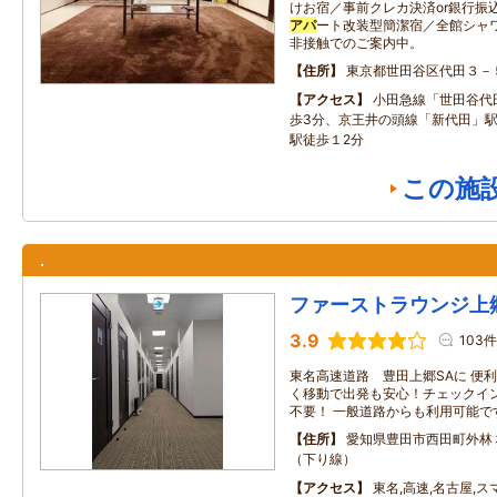
けお宿／事前クレカ決済or銀行振
アパ
ート改装型簡潔宿／全館シャ
非接触でのご案内中。
住所
東京都世田谷区代田３－
アクセス
小田急線「世田谷代
歩3分、京王井の頭線「新代田」
駅徒歩１2分
この施
.
ファーストラウンジ上
3.9
103件
東名高速道路 豊田上郷SAに 便利
く移動で出発も安心！チェックイ
不要！ 一般道路からも利用可能で
住所
愛知県豊田市西田町外林
（下り線）
アクセス
東名,高速,名古屋,ス