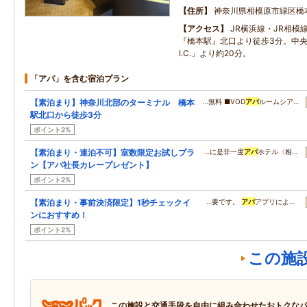
住所
神奈川県相模原市緑区橋
アクセス
JR横浜線・JR相模
『橋本駅』北口より徒歩3分。中
I.C.」より約20分。
「アパ」を含む宿泊プラン
【素泊まり】神奈川北部のターミナル 橋本
…無料 ■VOD
アパ
ルームシア…
駅北口から徒歩3分
ポイント2%
【素泊まり・連泊不可】室数限定お試しプラ
…に是非一度
アパ
ホテル〈相…
ン【アパ社長カレープレゼント】
ポイント2%
【素泊まり・事前決済限定】1秒チェックイ
…要です。
アパ
アプリによ…
ンにおすすめ！
ポイント2%
この施
この施設と交通手段を自由に組み合わせたおトクな