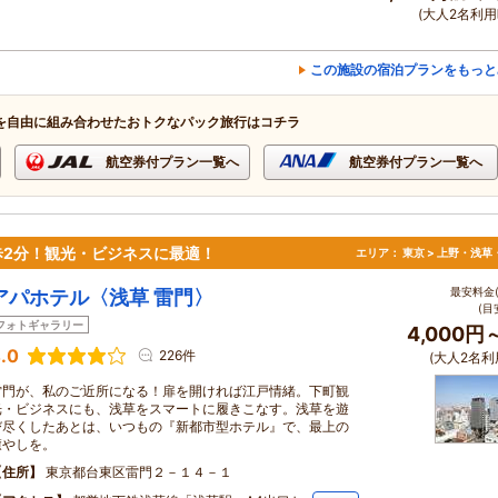
(大人2名利用
この施設の宿泊プランをもっと
を自由に組み合わせたおトクなパック旅行はコチラ
航空券付プラン一覧へ
航空券付プラン一覧へ
歩2分！観光・ビジネスに最適！
エリア：
東京 > 上野・浅草
最安料金(
アパホテル〈浅草 雷門〉
(目
フォトギャラリー
4,000円
.0
226件
(大人2名利
雷門が、私のご近所になる！扉を開ければ江戸情緒。下町観
光・ビジネスにも、浅草をスマートに履きこなす。浅草を遊
び尽くしたあとは、いつもの『新都市型ホテル』で、最上の
癒やしを。
住所
東京都台東区雷門２－１４－１