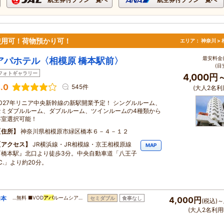
i使用可！荷物預かり可！
エリア：
神奈川 >
最安料金(
アパホテル〈相模原 橋本駅前〉
(目
フォトギャラリー
4,000円
.0
545件
(大人2名利
2027年リニア中央新幹線の新駅開業予定！ シングルルーム、
セミダブルルーム、ダブルルーム、ツインルームの4種類から
客室選択可能！
住所
神奈川県相模原市緑区橋本６－４－１２
アクセス
JR横浜線・JR相模線・京王相模原線
MAP
『橋本駅』北口より徒歩3分。中央自動車道「八王子
.C.」より約20分。
橋本
…無料 ■VOD
アパ
ルームシア…
セミダブル
食事なし
4,000円
(税込)～
(大人2名利用