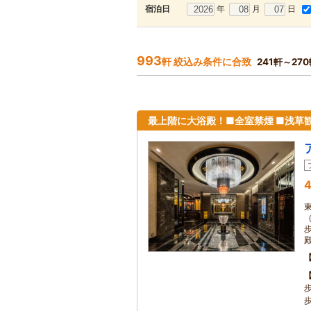
年
月
日
宿泊日
993
軒 絞込み条件に合致
241軒～27
最上階に大浴殿！■全室禁煙 ■浅草
4