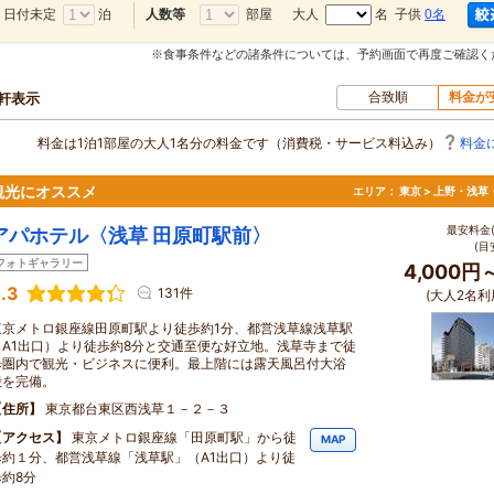
日付未定
泊
部屋
大人
名 子供
0名
人数等
※食事条件などの諸条件については、予約画面で再度ご確認く
合致順
料金が
0軒表示
料金は1泊1部屋の大人1名分の料金です（消費税・サービス料込み）
料金
観光にオススメ
エリア：
東京 > 上野・浅草
最安料金(
アパホテル〈浅草 田原町駅前〉
(目
フォトギャラリー
4,000円
.3
131件
(大人2名利
東京メトロ銀座線田原町駅より徒歩約1分、都営浅草線浅草駅
（A1出口）より徒歩約8分と交通至便な好立地。浅草寺まで徒
歩圏内で観光・ビジネスに便利。最上階には露天風呂付大浴
殿を完備。
住所
東京都台東区西浅草１－２－３
アクセス
東京メトロ銀座線「田原町駅」から徒
MAP
歩約１分、都営浅草線「浅草駅」（A1出口）より徒
歩約8分