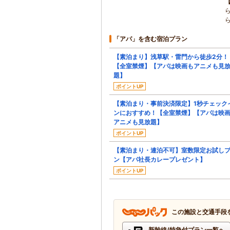
「アパ」を含む宿泊プラン
【素泊まり】浅草駅・雷門から徒歩2分！
【全室禁煙】【アパは映画もアニメも見
題】
ポイントUP
【素泊まり・事前決済限定】1秒チェック
ンにおすすめ！【全室禁煙】【アパは映
アニメも見放題】
ポイントUP
【素泊まり・連泊不可】室数限定お試し
ン【アパ社長カレープレゼント】
ポイントUP
この施設と交通手段
新幹線/特急付プラン一覧へ