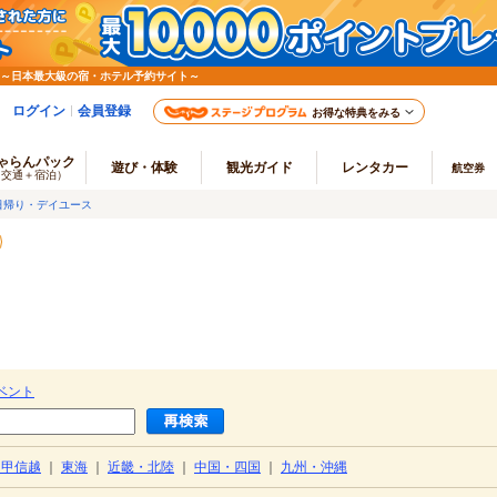
 ～日本最大級の宿・ホテル予約サイト～
ログイン
会員登録
お得な特典をみる
ゃらんパック
遊び・体験
観光ガイド
レンタカー
航空券
（交通＋宿泊）
日帰り・デイユース
ベント
・甲信越
｜
東海
｜
近畿・北陸
｜
中国・四国
｜
九州・沖縄