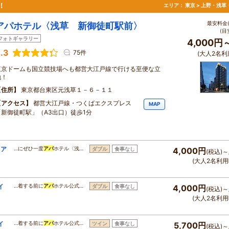
！
エリア：
東京 > 上野・浅草
最安料金(
アパホテル〈浅草 新御徒町駅前〉
(目
フォトギャラリー
4,000円
.3
75件
(大人2名利
東京ドームも国立競技場へも都営大江戸線で行ける至便な立
地！
住所
東京都台東区元浅草１－６－１１
アクセス
都営大江戸線・つくばエクスプレス
MAP
「新御徒町駅」（A3出口）徒歩1分
【ア
…にぜひ一度
アパ
ホテル〈浅…
ダブル
食事なし
4,000円
(税込)～
(大人2名利用
イ
…着する前に
アパ
ホテル公式…
ダブル
食事なし
4,000円
(税込)～
(大人2名利用
イ
…着する前に
アパ
ホテル公式…
ツイン
食事なし
5,700円
(税込)～