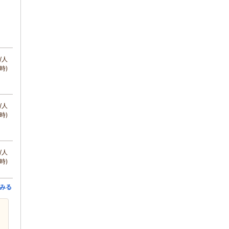
/人
時)
/人
時)
/人
時)
みる