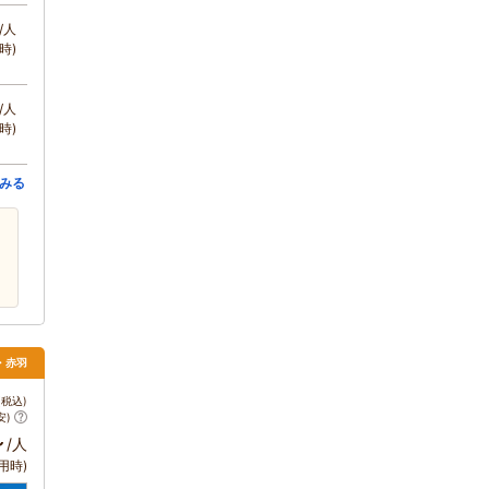
/人
時)
/人
時)
みる
・赤羽
税込)
安)
～
/人
用時)