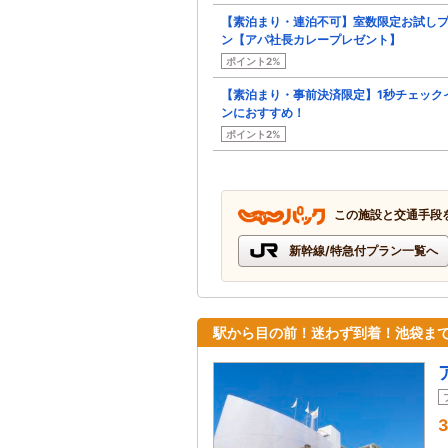
【素泊まり・連泊不可】室数限定お試し
ン【アパ社長カレープレゼント】
ポイント2%
【素泊まり・事前決済限定】1秒チェック
ンにおすすめ！
ポイント2%
この施設と交通手段
新幹線/特急付プラン一覧へ
駅から目の前！迷わず到着！池袋ま
3