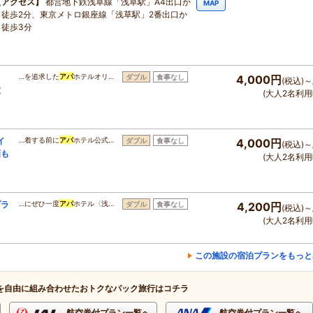
アクセス
都営地下鉄浅草線「浅草駅」A4出口か
MAP
ら徒歩2分、東京メトロ銀座線「浅草駅」2番出口か
ら徒歩3分
…を追求した
アパ
ホテルオリ…
ダブル
食事なし
4,000円
(税込)～
放
(大人2名利用
イ
…着する前に
アパ
ホテル公式…
ダブル
食事なし
4,000円
(税込)～
画も
(大人2名利用
プラ
…にぜひ一度
アパ
ホテル〈浅…
ダブル
食事なし
4,200円
(税込)～
(大人2名利用
この施設の宿泊プランをもっと
を自由に組み合わせたおトクなパック旅行はコチラ
航空券付プラン一覧へ
航空券付プラン一覧へ