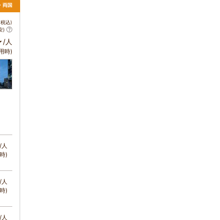
・両国
税込)
安)
～
/人
用時)
/人
時)
/人
時)
/人