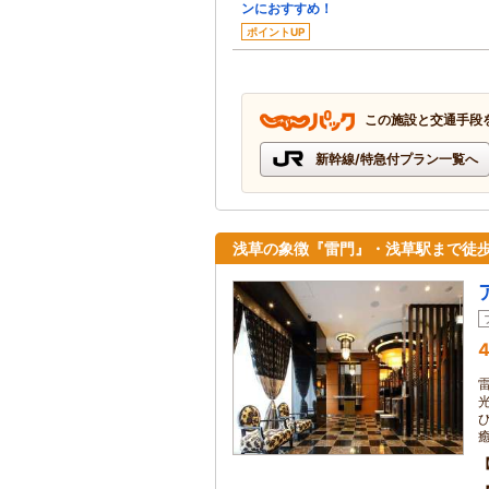
ンにおすすめ！
ポイントUP
この施設と交通手段
新幹線/特急付プラン一覧へ
浅草の象徴『雷門』・浅草駅まで徒
4