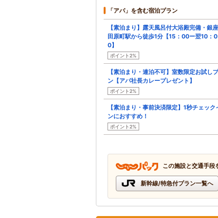
「アパ」を含む宿泊プラン
【素泊まり】露天風呂付大浴殿完備・銀
田原町駅から徒歩1分【15：00ー翌10：0
0】
ポイント2%
【素泊まり・連泊不可】室数限定お試し
ン【アパ社長カレープレゼント】
ポイント2%
【素泊まり・事前決済限定】1秒チェック
ンにおすすめ！
ポイント2%
この施設と交通手段
新幹線/特急付プラン一覧へ