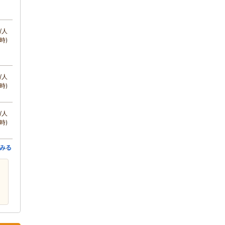
/人
時)
/人
時)
/人
時)
みる