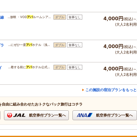
座線
…放映 ・VOD
アパ
ルームシア…
ダブル
食事なし
4,000円
(税込)～
(大人2名利用
プラ
…にぜひ一度
アパ
ホテル〈浅…
ダブル
食事なし
4,000円
(税込)～
(大人2名利用
イ
…着する前に
アパ
ホテル公式…
ダブル
食事なし
4,000円
(税込)～
(大人2名利用
この施設の宿泊プランをもっと
を自由に組み合わせたおトクなパック旅行はコチラ
航空券付プラン一覧へ
航空券付プラン一覧へ