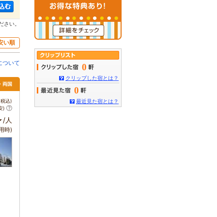
ださい。
安い順
について
0
クリップした宿とは？
・両国
0
税込)
最近見た宿とは？
安)
～
/人
用時)