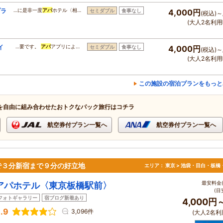
プラ
…に是非一度
アパ
ホテル〈相…
セミダブル
食事なし
4,000円
(税込)～
(大人2名利用
イ
…要です。
アパ
アプリによ…
セミダブル
食事なし
4,000円
(税込)～
(大人2名利用
この施設の宿泊プランをもっと
を自由に組み合わせたおトクなパック旅行はコチラ
航空券付プラン一覧へ
航空券付プラン一覧へ
で３分新宿まで９分の好立地
エリア：
東京 > 池袋・目白・板橋
最安料金(
アパホテル〈東京板橋駅前〉
(目
フォトギャラリー
宿ブログ新着あり
4,000円
.9
3,096件
(大人2名利