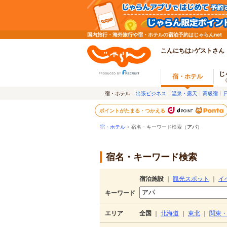
国内旅行・海外旅行や宿・ホテルの宿泊予約はじゃらんnet
こんにちは♪ゲストさん
じ
宿・ホテル
宿・ホテル
出張ビジネス
温泉・露天
高級宿
ポイントがたまる・つかえる
宿・ホテル
> 宿名・キーワード検索（
アパ
）
宿名・キーワード検索
宿泊施設
｜
観光スポット
｜
イ
キーワード
エリア
全国
｜
北海道
｜
東北
｜
関東