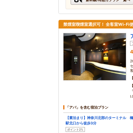
禁煙室喫煙室選択可！ 全客室Wi-F
4
I
「アパ」を含む宿泊プラン
【素泊まり】神奈川北部のターミナル 
駅北口から徒歩3分
ポイント2%