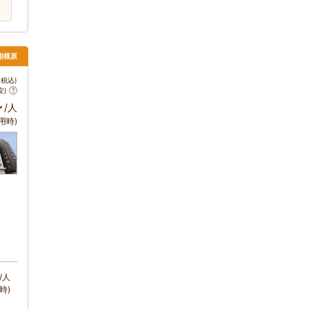
 相模原
税込)
安)
～
/人
用時)
/人
時)