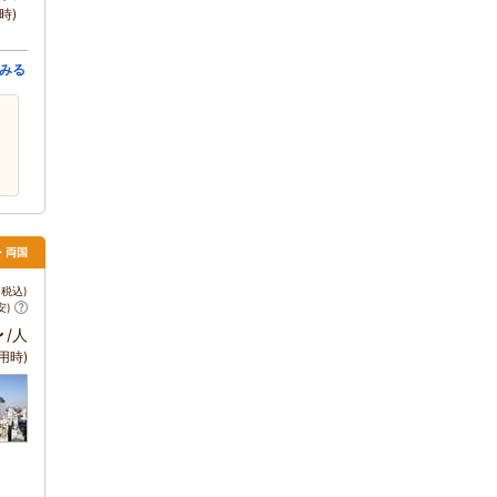
時)
みる
・両国
税込)
安)
～
/人
用時)