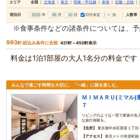
エリア
全国
｜
北海道
｜
東北
｜
関東・甲信越
｜
東海
｜
近畿・北陸
｜
年
月
日
日付未定
泊
宿泊日
人数等
※食事条件などの諸条件については、予
993
軒 絞込み条件に合致
421軒～450軒表示
料金は1泊1部屋の大人1名分の料金で
みんなで過ごす時間を大切に、「一緒」に旅を楽しむ。
ＭＩＭＡＲＵ(ミマル)
Ｔ
リビングのような一室で家族や友
な旅行体験を。
住所
東京都中央区新富１丁目
アクセス
東京メトロ有楽町線