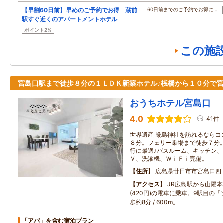
【早割60日前】早めのご予約でお得 蔵前
60日前までのご予約でお得に…
駅すぐ近くのアパートメントホテル
ポイント2%
この施
宮島口駅まで徒歩８分の１ＬＤＫ新築ホテル♪桟橋から１０分で
おうちホテル宮島口
4.0
41件
世界遺産 厳島神社を訪れるならコ
８分。フェリー乗場まで徒歩７分
行に最適♪バスルーム、キッチン
Ｖ、洗濯機、ＷｉＦｉ完備。
住所
広島県廿日市市宮島口四
アクセス
JR広島駅から山陽本
(420円)の電車に乗車。9駅目の
歩約8分 / 600m。
「アパ」を含む宿泊プラン