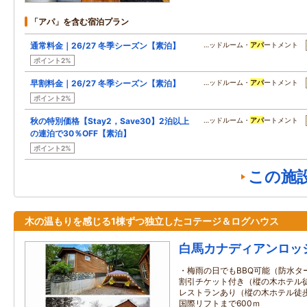
「アパ」を含む宿泊プラン
通常料金｜26/27 冬季シーズン【素泊】
…ッドルーム・
アパ
ートメント
ポイント2%
早割料金｜26/27 冬季シーズン【素泊】
…ッドルーム・
アパ
ートメント
ポイント2%
秋の特別価格【Stay2，Save30】2泊以上
…ッドルーム・
アパ
ートメント
の連泊で30％OFF【素泊】
ポイント2%
この施
木の温もりを感じる1棟ずつ独立したコテージ＆ログハウス
白馬カナディアンロッ
・梅雨の日でもBBQ可能（防水ター
割引チケット付き（樅の木ホテル徒
レストランあり（樅の木ホテル徒歩
国際リフトまで600ｍ