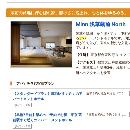
蔵前の路地に佇む隠れ家。静けさに包まれ、心と体をゆるめる。
Minn 浅草蔵前 North
浅草や隅田川からほど近く、下町
る
アパ
ートメントホテルです。周
店が立ち並び、東京の新たな文化
ています。
住所
東京都台東区寿３‐１２‐
アクセス
都営大江戸線蔵前駅
分。浅草駅より徒歩8分。浅草を
所へのアクセスも快適
「アパ」を含む宿泊プラン
【スタンダードプラン】蔵前駅すぐ近くのア
通年予約可能な素泊まりプラ…
パートメントホテル
ポイント2%
【早割7日前】早めのご予約でお得 東京 蔵
7日前までのご予約でお得に…
前駅すぐ近くのアパートメントホテル
ポイント2%