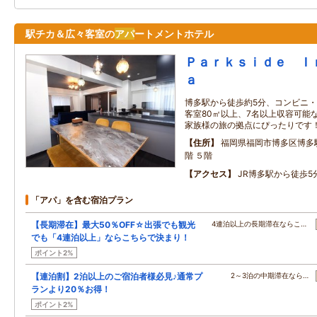
駅チカ＆広々客室の
アパ
ートメントホテル
Ｐａｒｋｓｉｄｅ Ｉ
ａ
博多駅から徒歩約5分、コンビニ・
客室80㎡以上、7名以上収容可能
家族様の旅の拠点にぴったりです
住所
福岡県福岡市博多区博多駅
階 ５階
アクセス
JR博多駅から徒歩5
「アパ」を含む宿泊プラン
【長期滞在】最大50％OFF☆出張でも観光
4連泊以上の長期滞在ならこ…
でも「4連泊以上」ならこちらで決まり！
ポイント2%
【連泊割】2泊以上のご宿泊者様必見♪通常プ
2～3泊の中期滞在なら…
ランより20％お得！
ポイント2%