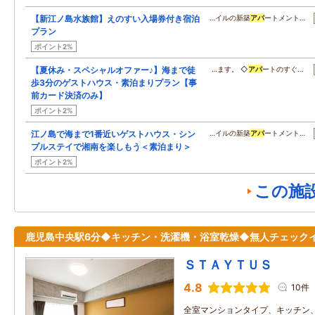
【新江ノ島水族館】えのすい入場券付き宿泊
…イルの新築
アパ
ートメント…
プラン
ポイント2%
【夏休み・スペシャルオファー♪】海まで徒
…ます。 ◇
アパ
ートのすぐ…
歩3分のゲストハウス・素泊まりプラン【事
前カード決済のみ】
ポイント2%
江ノ島で海まで1番近いゲストハウス・シン
…イルの新築
アパ
ートメント…
プルステイで湘南を楽しもう＜素泊まり＞
ポイント2%
この施
鹿児島中央駅6分◆キッチン・洗濯機・浴室乾燥◆無人チェック
ＳＴＡＹＴＵＳ
4.8
10件
全室マンションタイプ、キッチン