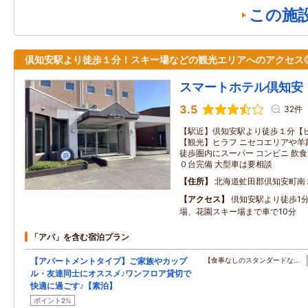
この施
倶知安駅より徒歩１分！スキー場などの観光エリアへのアクセス
スマートホテル倶知安
3.5
32件
【駅近】倶知安駅より徒歩１分【
【観光】ヒラフ ニセコエリアや羊
徒歩圏内にスーパー コンビニ 飲食
０台完備 大型車は要相談
住所
北海道虻田郡倶知安町南
アクセス
倶知安駅より徒歩1
場、花園スキー場まで車で10分
「アパ」を含む宿泊プラン
【アパートメントタイプ】ご家族やカップ
【食事なしのスタンダードな…
ル・友達同士にオススメ♪ワンフロア貸切で
快適に過ごす♪【素泊】
ポイント2%