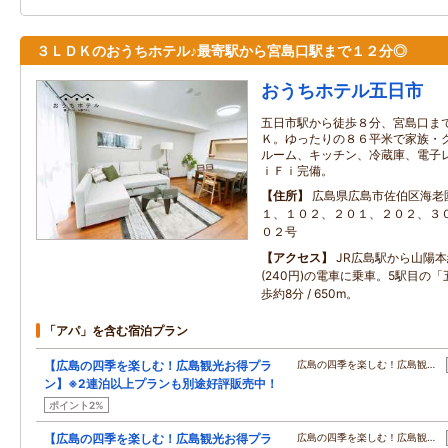
３ＬＤＫのおうちホテル♪最寄駅から宮島口駅まで１２分◎
おうちホテル五日市
五日市駅から徒歩８分、宮島口ま
Ｋ。ゆったりの８６平米で家族・
ルーム、キッチン、冷蔵庫、電子
ｉＦｉ完備。
住所
広島県広島市佐伯区海老
１、１０２、２０１、２０２、３
０２号
アクセス
JR広島駅から山陽本
(240円)の電車に乗車。5駅目の
歩約8分 / 650m。
「アパ」を含む宿泊プラン
【広島の四季を楽しむ！広島観光お得プラ
広島の四季を楽しむ！広島観…
ン】※2連泊以上プランも別途好評販売中！
ポイント2%
【広島の四季を楽しむ！広島観光お得プラ
広島の四季を楽しむ！広島観…