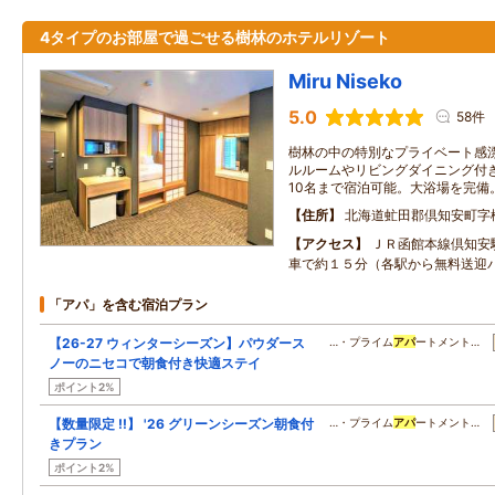
4タイプのお部屋で過ごせる樹林のホテルリゾート
Miru Niseko
5.0
58件
樹林の中の特別なプライベート感
ルルームやリビングダイニング付
10名まで宿泊可能。大浴場を完備
住所
北海道虻田郡倶知安町字
アクセス
ＪＲ函館本線倶知安
車で約１５分（各駅から無料送迎
「アパ」を含む宿泊プラン
【26-27 ウィンターシーズン】パウダース
…・プライム
アパ
ートメント…
ノーのニセコで朝食付き快適ステイ
ポイント2%
【数量限定 !!】 '26 グリーンシーズン朝食付
…・プライム
アパ
ートメント…
きプラン
ポイント2%