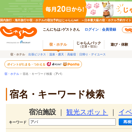
国内旅行・海外旅行や宿・ホテルの宿泊予約はじゃらんnet ～日本最大級の宿・ホテル予約サイト
こんにちは♪ゲストさん
ログイン
会員登録
じゃらんパック
宿・ホテル
遊び・体験
（交通＋宿泊）
宿・ホテル
出張ビジネス
温泉・露天
高級宿
日帰り・デイユース
ポイントがたまる・つかえる
宿・ホテル
> 宿名・キーワード検索（
アパ
）
宿名・キーワード検索
宿泊施設
｜
観光スポット
｜
イ
キーワード