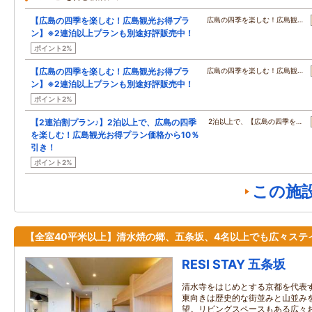
【広島の四季を楽しむ！広島観光お得プラ
広島の四季を楽しむ！広島観…
ン】※2連泊以上プランも別途好評販売中！
ポイント2%
【広島の四季を楽しむ！広島観光お得プラ
広島の四季を楽しむ！広島観…
ン】※2連泊以上プランも別途好評販売中！
ポイント2%
【2連泊割プラン♪】2泊以上で、広島の四季
2泊以上で、【広島の四季を…
を楽しむ！広島観光お得プラン価格から10％
引き！
ポイント2%
この施
【全室40平米以上】清水焼の郷、五条坂、4名以上でも広々ステ
RESI STAY 五条坂
清水寺をはじめとする京都を代表
東向きは歴史的な街並みと山並み
望。リビングスペースもある広々