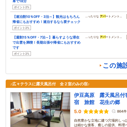
車で18分
ポイント2%
【連泊割10％OFF・3泊～】観光はもちろん
…ったりな
アパ
ートメント…
帰省にもおすすめ！連泊するなら要チェック
ポイント2%
【週割15％OFF・7泊～】暮らすような滞在
…ったりな
アパ
ートメント…
で出雲を満喫！長期出張や帰省にもおすすめ
です
ポイント2%
この施
♪広々テラスに露天風呂付 全２室のみの宿♪
伊豆高原 露天風呂付
宿 旅館 花生の郷
5.0
864件
自然豊かな立地に建つ穴場的しっ
は細かな接客、癒しの提供、料理