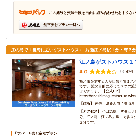
この施設と交通手段を自由に組み合わせたおトクな
航空券付プラン一覧へ
江の島で１番海に近いゲストハウス♪ 片瀬江ノ島駅１分・海３
江ノ島ゲストハウス１
4.0
47件
海と旅を愛する人が自然と集まれ
です。 旅の目的に応じて３つの施
びできます。 【公式HP】
https://enoshimaguesthouse.wix
住所
神奈川県藤沢市片瀬海岸
アクセス
小田急線「片瀬江ノ
分、江ノ電「江ノ島」駅 徒歩９
３分です。
「アパ」を含む宿泊プラン