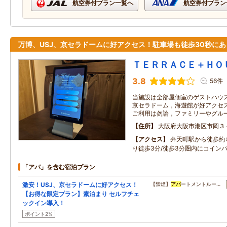
航空券付プラン一覧へ
航空券付プラン
万博、USJ、京セラドームに好アクセス！駐車場も徒歩30秒にあ
ＴＥＲＲＡＣＥ＋ＨＯ
3.8
56件
当施設は全部屋個室のゲストハウス
京セラドーム，海遊館が好アクセス
ご利用は勿論，ファミリーやグル
住所
大阪府大阪市港区市岡３
アクセス
弁天町駅から徒歩約
り徒歩3分/徒歩3分圏内にコイン
「アパ」を含む宿泊プラン
激安！USJ、京セラドームに好アクセス！
【禁煙】
アパ
ートメントルー…
【お得な限定プラン】素泊まり セルフチェ
ックイン導入！
ポイント2%