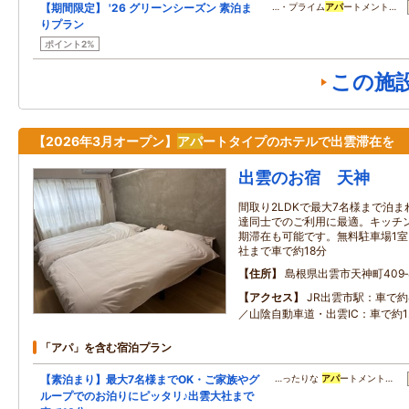
【期間限定】 '26 グリーンシーズン 素泊ま
…・プライム
アパ
ートメント…
りプラン
ポイント2%
この施
【2026年3月オープン】
アパ
ートタイプのホテルで出雲滞在を
出雲のお宿 天神
間取り2LDKで最大7名様まで泊
達同士でのご利用に最適。キッチ
期滞在も可能です。無料駐車場1室
社まで車で約18分
住所
島根県出雲市天神町409‐
アクセス
JR出雲市駅：車で約
／山陰自動車道・出雲IC：車で約1
「アパ」を含む宿泊プラン
【素泊まり】最大7名様までOK・ご家族やグ
…ったりな
アパ
ートメント…
ループでのお泊りにピッタリ♪出雲大社まで