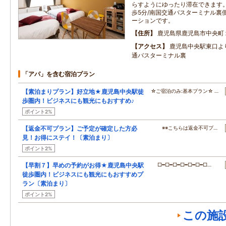
らすようにゆったり滞在できます。
歩5分/南国交通バスターミナル裏
ーションです。
住所
鹿児島県鹿児島市中央町
アクセス
鹿児島中央駅東口よ
通バスターミナル裏
「アパ」を含む宿泊プラン
【素泊まりプラン】好立地★鹿児島中央駅徒
☆ご宿泊のみ:基本プラン☆ …
歩圏内！ビジネスにも観光にもおすすめ♪
ポイント2%
【返金不可プラン】ご予定が確定した方必
※※こちらは返金不可プ…
見！お得にステイ！〔素泊まり〕
ポイント2%
【早割７】早めの予約がお得★鹿児島中央駅
□━□━□━□━□━□━□…
徒歩圏内！ビジネスにも観光にもおすすめプ
ラン〔素泊まり〕
ポイント2%
この施