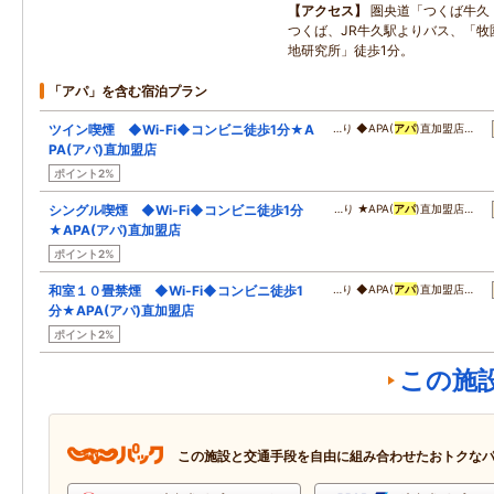
アクセス
圏央道「つくば牛久
つくば、JR牛久駅よりバス、「牧
地研究所」徒歩1分。
「アパ」を含む宿泊プラン
ツイン喫煙 ◆Wi-Fi◆コンビニ徒歩1分★A
…り ◆APA(
アパ
)直加盟店…
PA(アパ)直加盟店
ポイント2%
シングル喫煙 ◆Wi-Fi◆コンビニ徒歩1分
…り ★APA(
アパ
)直加盟店…
★APA(アパ)直加盟店
ポイント2%
和室１０畳禁煙 ◆Wi-Fi◆コンビニ徒歩1
…り ◆APA(
アパ
)直加盟店…
分★APA(アパ)直加盟店
ポイント2%
この施
この施設と交通手段を自由に組み合わせたおトクな