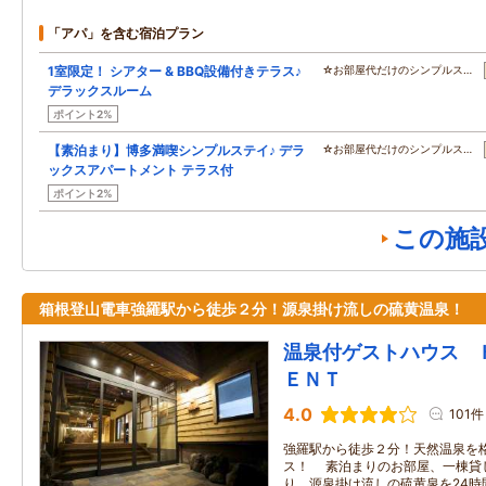
「アパ」を含む宿泊プラン
1室限定！ シアター & BBQ設備付きテラス♪
☆お部屋代だけのシンプルス…
デラックスルーム
ポイント2%
【素泊まり】博多満喫シンプルステイ♪ デラ
☆お部屋代だけのシンプルス…
ックスアパートメント テラス付
ポイント2%
この施
箱根登山電車強羅駅から徒歩２分！源泉掛け流しの硫黄温泉！
温泉付ゲストハウス 
ＥＮＴ
4.0
101件
強羅駅から徒歩２分！天然温泉を
ス！ 素泊まりのお部屋、一棟貸
り、源泉掛け流しの硫黄泉を24時間