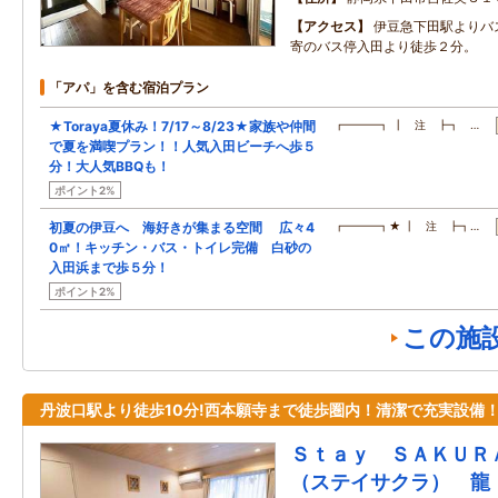
アクセス
伊豆急下田駅よりバ
寄のバス停入田より徒歩２分。
「アパ」を含む宿泊プラン
★Toraya夏休み！7/17～8/23★家族や仲間
┏━━━┓ ┃ 注 ┣┓ …
で夏を満喫プラン！！人気入田ビーチへ歩５
分！大人気BBQも！
ポイント2%
初夏の伊豆へ 海好きが集まる空間 広々4
┏━━━┓★ ┃ 注 ┣┓…
0㎡！キッチン・バス・トイレ完備 白砂の
入田浜まで歩５分！
ポイント2%
この施
丹波口駅より徒歩10分!西本願寺まで徒歩圏内！清潔で充実設備
Ｓｔａｙ ＳＡＫＵＲ
（ステイサクラ） 龍