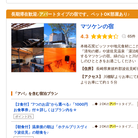
長期滞在歓迎♪
アパ
ートタイプの宿です。ペットOK部屋あり♪
マツケンの宿
4.3
65件
本格石窯ピッツァや地元食材にこ
『清旬の郷』や波佐見温泉「湯治
するマツケンの宿。緑の山々と川
しのひとときをお過ごしください
住所
長崎県東彼杵郡波佐見町
アクセス
川棚駅よりお車にて
よりお車にて約１５分
「アパ」を含む宿泊プラン
【2食付】“7つのお店”から選べる♪「1000円
…◆ ２DKの
アパ
ートタイプ…
お食事券」付☆詳しくはプラン内を☆
ポイント2%
【朝食付】温泉後の朝は「ホテルブリスヴィ
…◆ ２DKの
アパ
ートタイプ…
ラ波佐見」の朝食を♪