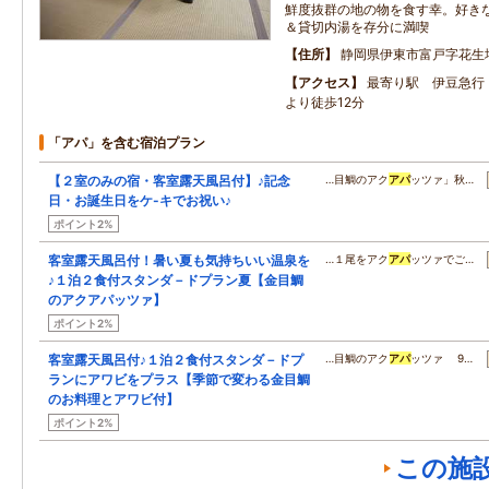
鮮度抜群の地の物を食す幸。好き
＆貸切内湯を存分に満喫
住所
静岡県伊東市富戸字花生
アクセス
最寄り駅 伊豆急行
より徒歩12分
「アパ」を含む宿泊プラン
【２室のみの宿・客室露天風呂付】♪記念
…目鯛のアク
アパ
ッツァ」秋…
日・お誕生日をケ-キでお祝い♪
ポイント2%
客室露天風呂付！暑い夏も気持ちいい温泉を
…１尾をアク
アパ
ッツァでご…
♪１泊２食付スタンダ－ドプラン夏【金目鯛
のアクアパッツァ】
ポイント2%
客室露天風呂付♪１泊２食付スタンダ－ドプ
…目鯛のアク
アパ
ッツァ 9…
ランにアワビをプラス【季節で変わる金目鯛
のお料理とアワビ付】
ポイント2%
この施