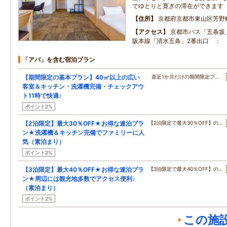
でゆとりと寛ぎの滞在ができます
住所
京都府京都市東山区芳野
アクセス
京都市バス「五条坂」
阪本線「清水五条」2番出口 ： 
「アパ」を含む宿泊プラン
【期間限定の基本プラン】40㎡以上の広い
直近1か月だけの期間限定プ…
客室＆キッチン・洗濯機完備・チェックアウ
ト11時で快適♪
ポイント2%
【2泊限定】最大30％OFF★お得な連泊プラ
【2泊限定で最大30％OFF】の…
ン★洗濯機＆キッチン完備でファミリーに人
気（素泊まり）
ポイント2%
【3泊限定】最大40％OFF★お得な連泊プラ
【3泊限定で最大40％OFF】の…
ン★周辺には観光地多数でアクセス便利♪
（素泊まり）
ポイント2%
この施