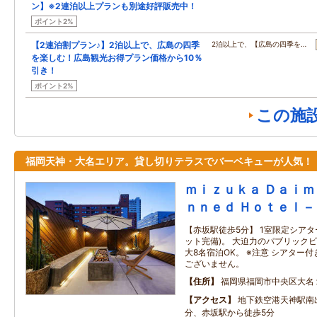
ン】※2連泊以上プランも別途好評販売中！
ポイント2%
【2連泊割プラン♪】2泊以上で、広島の四季
2泊以上で、【広島の四季を…
を楽しむ！広島観光お得プラン価格から10％
引き！
ポイント2%
この施
福岡天神・大名エリア。貸し切りテラスでバーベキューが人気！
ｍｉｚｕｋａ Ｄａｉ
ｎｎｅｄ Ｈｏｔｅｌ－
【赤坂駅徒歩5分】 1室限定シアタ
ット完備)。 大迫力のパブリック
大8名宿泊OK。 ※注意 シアター
ございません。
住所
福岡県福岡市中央区大名
アクセス
地下鉄空港天神駅南
分、赤坂駅から徒歩5分