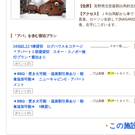
住所
長野県北安曇郡白馬村北
アクセス
ＪＲ白馬駅から車で
直進。ローソン右折して[NAGAN
進。右手にございます。
「アパ」を含む宿泊プラン
[4泊以上] 1棟貸切 ログハウス＆コテージ
____________ スキー場 ___…
＊アパート１部屋貸切 スキー・スノボー旅
行プラン＊素泊まり
ポイント2%
★BBQ・焚き火可能 ・温泉割引券あり・朝
…プは真横・
アパ
ートタイプ…
食追加可能★ ニューキャビンC・アパート
メント
ポイント2%
★BBQ・焚き火可能 ・温泉割引券あり・朝
…プは真横・
アパ
ートタイプ…
食追加可能★ 1棟貸し
ポイント2%
この施