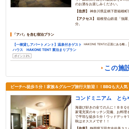
のお酒をお楽しみください。
住所
神奈川県足柄下郡箱根町
アクセス
箱根登山鉄道「強羅
分。
「アパ」を含む宿泊プラン
【一棟貸しアパートメント】温泉付きゲスト
HAKONE TENTの正面にある離…
ハウス HAKONE TENT 素泊まりプラン
ポイント2%
この施
ビーチへ徒歩５分！家族＆グループ旅行大歓迎！！BBQも大人気
コンドミニアム とら
海遊び好きの全ての人に！ＢＢＱ
家電充実のキッチン完備、お料理
で平坦な徒歩５分！ウッドデッキ
秋はオススメです！！
住所
静岡県下田市吉佐美３１