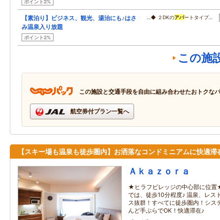
ポイント2%
【素泊り】ビジネス、観光、湯治にも♪はさ
…◆ ２DKの
アパ
ートタイプ…
み温泉入り放題
ポイント2%
この施
この施設と交通手段を自由に組み合わせたおトクな
航空券付プラン一覧へ
【スキー場も温泉も徒歩圏内】お洒落なコンドミニアムに快適滞
Ａｋａｚｏｒａ
★ヒラフビレッジの中心部に位置
では、徒歩10分程度♪ 温泉、レ
ス抜群！すべてに徒歩圏内！シス
んど手ぶらでOK！快適滞在♪