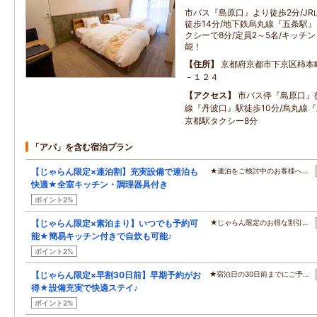
市バス『島原口』より徒歩2分/J
徒歩14分/地下鉄烏丸線『五条駅』
クシーで8分/定員2～5名/キッチ
能！
住所
京都府京都市下京区柿本
－１２４
アクセス
市バス停『島原口』徒
線『丹波口』駅徒歩10分/烏丸線『
京都駅タクシー8分
「アパ」を含む宿泊プラン
【じゃらん限定×連泊割】充実設備で連泊も
★連泊をご検討中のお客様へ…
快適★全室キッチン・調理器具付き
ポイント2%
【じゃらん限定×素泊まり】いつでも予約可
★じゃらん限定のお得な割引…
能★簡易キッチン付きで自炊も可能♪
ポイント2%
【じゃらん限定×早割30日前】早期予約がお
★宿泊日の30日前までにご予…
得★設備充実で快適ステイ♪
ポイント2%