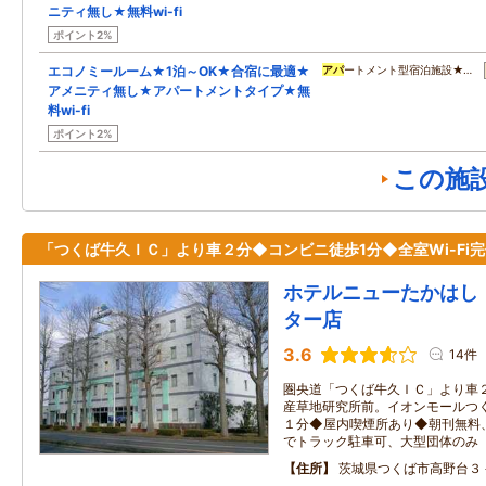
ニティ無し★無料wi-fi
ポイント2%
エコノミールーム★1泊～OK★合宿に最適★
アパ
ートメント型宿泊施設★…
アメニティ無し★アパートメントタイプ★無
料wi-fi
ポイント2%
この施
「つくば牛久ＩＣ」より車２分◆コンビニ徒歩1分◆全室Wi-Fi
ホテルニューたかはし
ター店
3.6
14件
圏央道「つくば牛久ＩＣ」より車
産草地研究所前。イオンモールつ
１分◆屋内喫煙所あり◆朝刊無料
でトラック駐車可、大型団体のみ
住所
茨城県つくば市高野台３