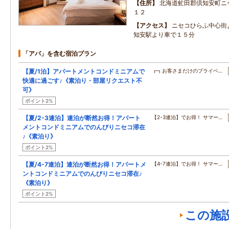
住所
北海道虻田郡倶知安町ニ
１２
アクセス
ニセコひらふ中心街
知安駅より車で１５分
「アパ」を含む宿泊プラン
【夏/1泊】アパートメントコンドミニアムで
┏┓お客さまだけのプライベ…
快適に過ごす♪《素泊り・部屋リクエスト不
可》
ポイント2%
【夏/2-3連泊】連泊が断然お得！アパート
【2-3連泊】でお得！ サマー…
メントコンドミニアムでのんびりニセコ滞在
♪《素泊り》
ポイント2%
【夏/4-7連泊】連泊が断然お得！アパートメ
【4-7連泊】でお得！ サマー…
ントコンドミニアムでのんびりニセコ滞在♪
《素泊り》
ポイント2%
この施