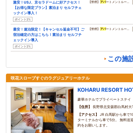
激安！USJ、京セラドームに好アクセス！
【禁煙】
アパ
ートメントルー…
【お得な限定プラン】素泊まり セルフチェ
ックイン導入！
ポイント2%
最安！連泊限定！【キャンセル返金不可】ご
【禁煙】
アパ
ートメントルー…
宿泊確定の方はこちら！素泊まり セルフチ
ェックイン導入
ポイント2%
この施
咲花スロープすぐのラグジュアリーホテル
KOHARU RESORT HO
豪華ホテルでプライベートステイ
住所
長野県北安曇郡白馬村大字
アクセス
JR 白馬駅から車で1
ターミナルから車で5分。 無料送
約をお願いします。