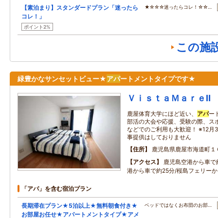
【素泊まり】スタンダードプラン「迷ったら
★☆☆☆迷ったらコレ！☆☆…
コレ！」
ポイント2%
この施
緑豊かなサンセットビュー★
アパ
ートメントタイプです★
ＶｉｓｔａＭａｒｅⅡ
鹿屋体育大学にほど近い、
アパ
ー
部活の大会や応援、受験の際、ス
などでのご利用も大歓迎！ ※12月3
事提供はしておりません
住所
鹿児島県鹿屋市海道町１
アクセス
鹿児島空港から車で約
港から車で約25分/桜島フェリーか
「アパ」を含む宿泊プラン
長期滞在プラン★5泊以上★無料朝食付き★
ベッドではなくお布団のお部…
お部屋お任せ★アパートメントタイプ★アメ