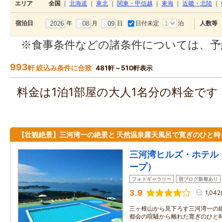
エリア
全国
｜
北海道
｜
東北
｜
関東・甲信越
｜
東海
｜
近畿・北陸
｜
年
月
日
日付未定
泊
宿泊日
人数等
※食事条件などの諸条件については、予
993
軒 絞込み条件に合致
481軒～510軒表示
料金は1泊1部屋の大人1名分の料金で
【壮観絶景】三河湾一の絶景と 天然温泉露天風呂で寛ぎのひと時
三河湾ヒルズ・ホテル（
ープ）
フォトギャラリー
宿ブログ新着あり
3.9
1,04
三ヶ根山から見下ろす三河湾一の
都会の喧騒から離れた寛ぎのひと