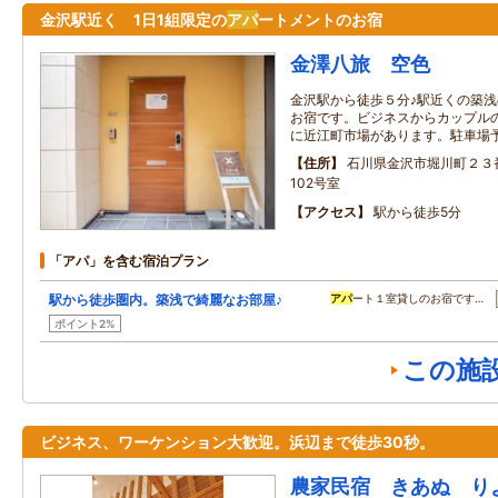
金沢駅近く 1日1組限定の
アパ
ートメントのお宿
金澤八旅 空色
金沢駅から徒歩５分♪駅近くの築浅
お宿です。ビジネスからカップル
に近江町市場があります。駐車場
住所
石川県金沢市堀川町２３
102号室
アクセス
駅から徒歩5分
「アパ」を含む宿泊プラン
駅から徒歩圏内。築浅で綺麗なお部屋♪
アパ
ート１室貸しのお宿です…
ポイント2%
この施
ビジネス、ワーケンション大歓迎。浜辺まで徒歩30秒。
農家民宿 きあぬ り