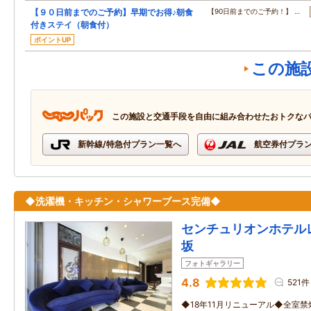
【９０日前までのご予約】早期でお得♪朝食
【90日前までのご予約！】 …
付きステイ（朝食付）
ポイントUP
この施
この施設と交通手段を自由に組み合わせたおトクな
新幹線/特急付プラン一覧へ
航空券付プラ
◆洗濯機・キッチン・シャワーブース完備◆
センチュリオンホテル
坂
フォトギャラリー
4.8
521件
◆18年11月リニューアル◆全室