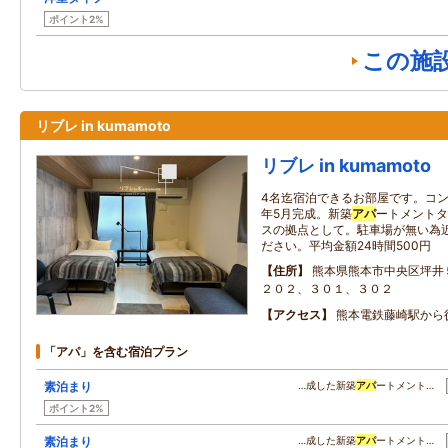
ポイント2%
この施
リブレ in kumamoto
リブレ in kumamoto
4名迄宿泊できるお部屋です。コン
年5月完成。新築
アパ
ートメントタ
スの拠点として。駐車場が無い為
ださい。平均金額24時間500円
住所
熊本県熊本市中央区坪井
２０２、３０１、３０２
アクセス
熊本電鉄藤崎駅から
「アパ」を含む宿泊プラン
素泊まり
…成した新築
アパ
ートメント…
ポイント2%
素泊まり
…成した新築
アパ
ートメント…