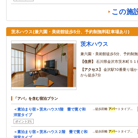
この施
茨木ハウス(兼六園・美術館徒歩5分、予約制無料駐車場あり)
茨木ハウス
兼六園・美術館徒歩5分、予約制
住所
石川県金沢市茨木町５１
アクセス
金沢駅10番乗り場
から徒歩7分
「アパ」を含む宿泊プラン
＜素泊まり宿＞茨木ハウス1階 畳で寛ぐ和
…徒歩距離
アパ
ートタイプ…
洋室タイプ
ポイント2%
＜素泊まり宿＞茨木ハウス２階 畳で寛ぐ和
…徒歩距離
アパ
ートタイプ…
洋室タイプ