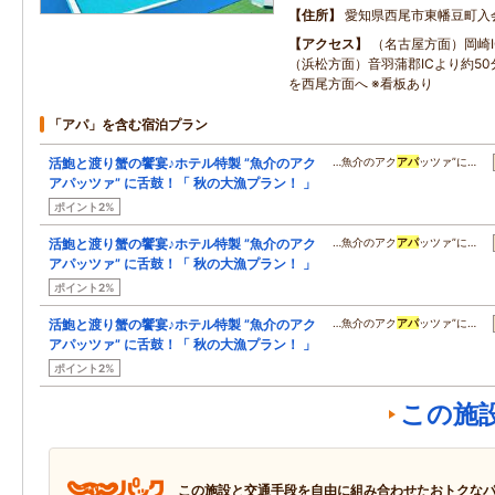
住所
愛知県西尾市東幡豆町入
アクセス
（名古屋方面）岡崎I
（浜松方面）音羽蒲郡ICより約50
を西尾方面へ ※看板あり
「アパ」を含む宿泊プラン
活鮑と渡り蟹の饗宴♪ホテル特製 ”魚介のアク
…魚介のアク
アパ
ッツァ”に…
アパッツァ” に舌鼓！「 秋の大漁プラン！ 」
ポイント2%
活鮑と渡り蟹の饗宴♪ホテル特製 ”魚介のアク
…魚介のアク
アパ
ッツァ”に…
アパッツァ” に舌鼓！「 秋の大漁プラン！ 」
ポイント2%
活鮑と渡り蟹の饗宴♪ホテル特製 ”魚介のアク
…魚介のアク
アパ
ッツァ”に…
アパッツァ” に舌鼓！「 秋の大漁プラン！ 」
ポイント2%
この施
この施設と交通手段を自由に組み合わせたおトクな