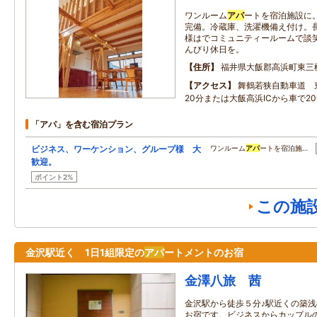
ワンルーム
アパ
ートを宿泊施設に
完備。冷蔵庫、洗濯機備え付け。
様はでコミュニティールームで談笑
んびり休日を。
住所
福井県大飯郡高浜町東三松3
アクセス
舞鶴若狭自動車道 
20分または大飯高浜ICから車で2
「アパ」を含む宿泊プラン
ビジネス、ワーケンション、グループ様 大
ワンルーム
アパ
ートを宿泊施…
歓迎。
ポイント2%
この施
金沢駅近く 1日1組限定の
アパ
ートメントのお宿
金澤八旅 茜
金沢駅から徒歩５分♪駅近くの築浅
お宿です。ビジネスからカップル