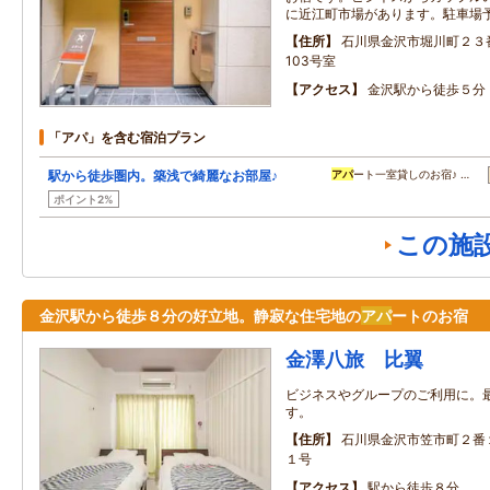
に近江町市場があります。駐車場
住所
石川県金沢市堀川町２３
103号室
アクセス
金沢駅から徒歩５分
「アパ」を含む宿泊プラン
駅から徒歩圏内。築浅で綺麗なお部屋♪
アパ
ート一室貸しのお宿♪ …
ポイント2%
この施
金沢駅から徒歩８分の好立地。静寂な住宅地の
アパ
ートのお宿
金澤八旅 比翼
ビジネスやグループのご利用に。
す。
住所
石川県金沢市笠市町２番
１号
アクセス
駅から徒歩８分