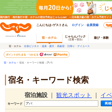
国内旅行・海外旅行や宿・ホテルの宿泊予約はじゃらんnet ～日本最大級の宿・ホテル予約サイト
こんにちは♪ゲストさん
ログイン
会員登録
じゃらんパック
宿・ホテル
遊び・体験
（交通＋宿泊）
宿・ホテル
出張ビジネス
温泉・露天
高級宿
日帰り・デイユース
ポイントがたまる・つかえる
宿・ホテル
> 宿名・キーワード検索（
アパ
）
宿名・キーワード検索
宿泊施設
｜
観光スポット
｜
イ
キーワード