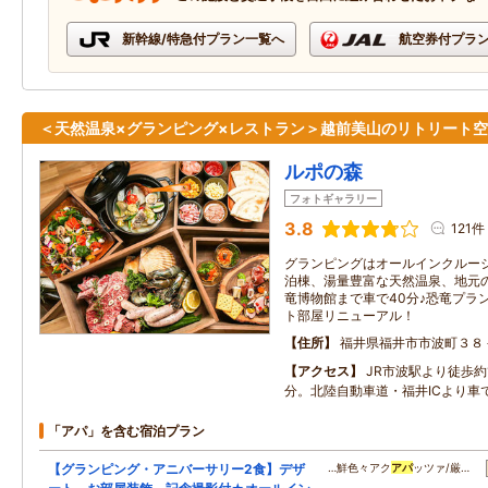
新幹線/特急付プラン一覧へ
航空券付プラ
＜天然温泉×グランピング×レストラン＞越前美山のリトリート
ルポの森
フォトギャラリー
3.8
121件
グランピングはオールインクルー
泊棟、湯量豊富な天然温泉、地元
竜博物館まで車で40分♪恐竜プラン
ト部屋リニューアル！
住所
福井県福井市市波町３８
アクセス
JR市波駅より徒歩約
分。北陸自動車道・福井ICより車で
「アパ」を含む宿泊プラン
【グランピング・アニバーサリー2食】デザ
…鮮色々アク
アパ
ッツァ/厳…