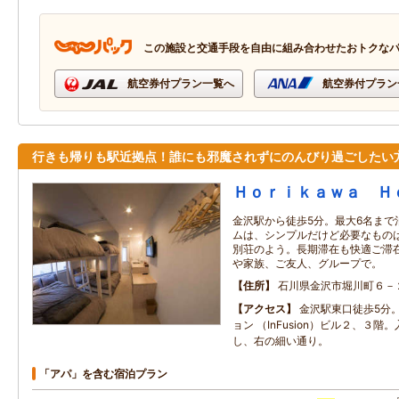
この施設と交通手段を自由に組み合わせたおトクな
航空券付プラン一覧へ
航空券付プラン
行きも帰りも駅近拠点！誰にも邪魔されずにのんびり過ごしたい
Ｈｏｒｉｋａｗａ Ｈ
金沢駅から徒歩5分。最大6名まで
ムは、シンプルだけど必要なもの
別荘のよう。長期滞在も快適ご滞
や家族、ご友人、グループで。
住所
石川県金沢市堀川町６－
アクセス
金沢駅東口徒歩5分。
ョン （InFusion）ビル２、３階
し、右の細い通り。
「アパ」を含む宿泊プラン