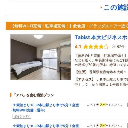
この施
【無料Wi-Fi完備！駐車場完備！】飲食店・ドラッグストアー近
Tabist 本大ビジネス
4.1
67件
【無料Wi-Fi完備！駐車場完備！
なども近く、中長期滞在にもご利
カ所巡り70番札所本山寺近いです
住所
香川県観音寺市本大町１
アクセス
ＪＲ本山駅より車で
中Ｉ．Ｃ．から国道１１号線を南
「アパ」を含む宿泊プラン
☆素泊まり☆ JR本山駅より車で5分！全室
… へ！★
アパ
ートメント…
無料WIFI完備（通年）
ポイント2%
☆素泊まり☆ JR本山駅より車で5分！全室
… へ！★
アパ
ートメント…