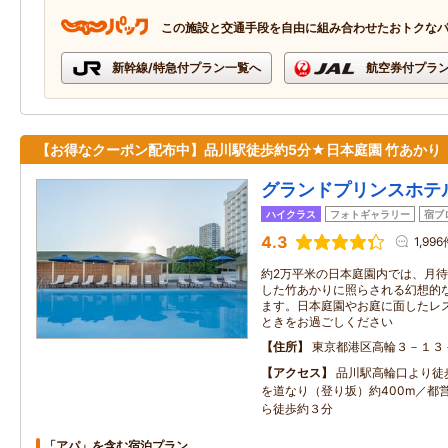
この施設と交通手段を自由に組み合わせたおトクな
新幹線/特急付プラン一覧へ
航空券付プラ
【お得なクーポン配布中】品川駅徒歩約5分★日本庭園 竹あかり
グランドプリンスホテ
ハイクラス
フォトギャラリー
宿ブ
4.3
1,99
約2万平米の日本庭園内では、月
した竹あかりに照らされる幻想的
ます。日本庭園やお庭に面したレ
ときをお過ごしください
住所
東京都港区高輪３－１３
アクセス
品川駅高輪口より徒
を道なり（登り坂）約400m／都
ら徒歩約３分
「アパ」を含む宿泊プラン