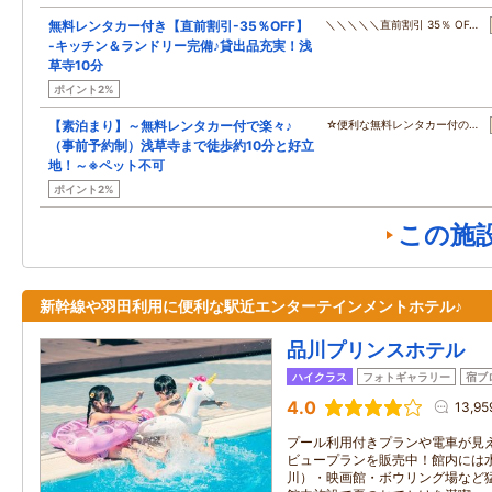
無料レンタカー付き【直前割引-35％OFF】
＼＼＼＼＼直前割引 35％ OF…
-キッチン＆ランドリー完備♪貸出品充実！浅
草寺10分
ポイント2%
【素泊まり】～無料レンタカー付で楽々♪
☆便利な無料レンタカー付の…
（事前予約制）浅草寺まで徒歩約10分と好立
地！～※ペット不可
ポイント2%
この施
新幹線や羽田利用に便利な駅近エンターテインメントホテル♪
品川プリンスホテル
ハイクラス
フォトギャラリー
宿ブ
4.0
13,9
プール利用付きプランや電車が見
ビュープランを販売中！館内には
川）・映画館・ボウリング場など