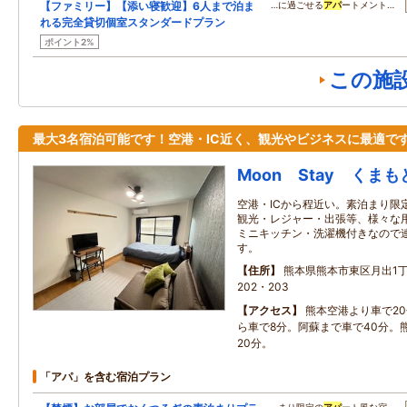
【ファミリー】【添い寝歓迎】6人まで泊ま
…に過ごせる
アパ
ートメント…
れる完全貸切個室スタンダードプラン
ポイント2%
この施
最大3名宿泊可能です！空港・IC近く、観光やビジネスに最適で
Moon Stay くまも
空港・ICから程近い。素泊まり限
観光・レジャー・出張等、様々な
ミニキッチン・洗濯機付きなので
す。
住所
熊本県熊本市東区月出1丁
202・203
アクセス
熊本空港より車で20
ら車で8分。阿蘇まで車で40分。
20分。
「アパ」を含む宿泊プラン