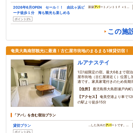
2026年6月OPEN セール！！ 由比ヶ浜ビ
新築
アパ
ートメント１Ｆ <１…
ーチ徒歩１分 海も観光も楽しめる
ポイント2%
この施
奄美大島南部観光に最適！古仁屋市街地のまるまる1棟貸切宿！
ルアナステイ
1日1組限定の宿。最大6名まで宿
屋市街地（古仁屋港近く）位置し
適です。家具家電付きのため長期
住所
鹿児島県大島郡瀬戸内町古
アクセス
奄美空港より車で12
の駅より徒歩15分
「アパ」を含む宿泊プラン
貸切プラン
…した3LKの
アパ
ートです。…
ポイント2%