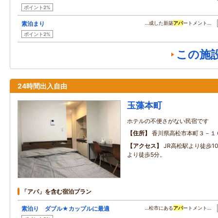
ポイント2%
素泊まり
…成した新築
アパ
ートメント…
ポイント2%
この施
24時間出入自由
玉藻本町
ホテルの不便さがない民宿です
住所
香川県高松市本町３－１
アクセス
JR高松駅より徒歩1
より徒歩5分。
「アパ」を含む宿泊プラン
素泊り ダブル★カップルに最適
…松市にある
アパ
ートメント…