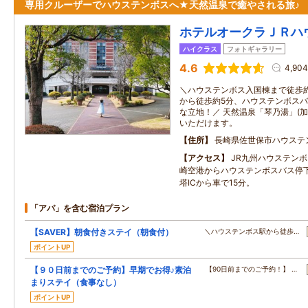
専用クルーザーでハウステンボスへ★天然温泉で癒やされる旅♪
ホテルオークラＪＲハ
ハイクラス
フォトギャラリー
4.6
4,90
＼ハウステンボス入国棟まで徒歩約
から徒歩約5分、ハウステンボスバ
な立地！／ 天然温泉「琴乃湯」(
いただけます。
住所
長崎県佐世保市ハウステ
アクセス
JR九州ハウステン
崎空港からハウステンボスバス停下
塔ICから車で15分。
「アパ」を含む宿泊プラン
【SAVER】朝食付きステイ（朝食付）
＼ハウステンボス駅から徒歩…
ポイントUP
【９０日前までのご予約】早期でお得♪素泊
【90日前までのご予約！】 …
まりステイ（食事なし）
ポイントUP