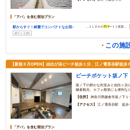
「アパ」を含む宿泊プラン
駅からすぐ！綺麗でコンパクトなお宿♪
…１ＬＤＫの
アパ
ート１室貸…
ポイント2%
この施
【新規６月OPEN】由比が浜ビーチ徒歩１分、江ノ電長谷駅徒歩
ビーチポケット坂ノ下
坂ノ下の静かな街並みと由比ヶ浜
鎌倉観光、カフェ散策にも便利な
住所
神奈川県鎌倉市坂ノ下１９
アクセス
江ノ電長谷駅 徒歩
「アパ」を含む宿泊プラン