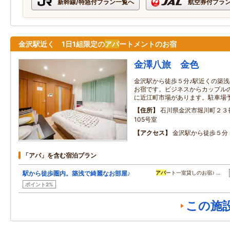
新幹線/特急付プラン一覧へ
航空券付プラ
金沢駅近く 1日1組限定の
アパ
ートメントのお宿
金澤八旅 金色
金沢駅から徒歩５分♪駅近くの築浅
お宿です。ビジネスからカップル
に近江町市場があります。駐車場
住所
石川県金沢市堀川町２３
105号室
アクセス
金沢駅から徒歩５分
「アパ」を含む宿泊プラン
駅から徒歩圏内。築浅で綺麗なお部屋♪
アパ
ート一室貸しのお宿♪ …
ポイント2%
この施