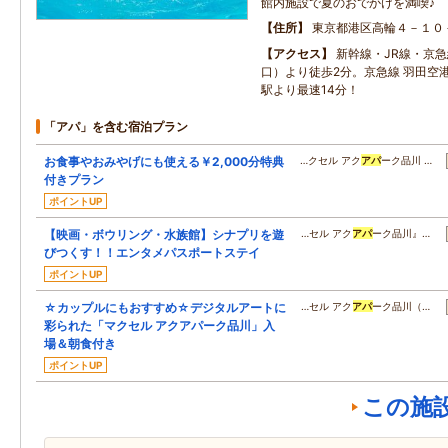
館内施設で夏のおでかけを満喫♪
住所
東京都港区高輪４－１０
アクセス
新幹線・JR線・京急
口）より徒歩2分。京急線 羽田空
駅より最速14分！
「アパ」を含む宿泊プラン
お食事やおみやげにも使える￥2,000分特典
…クセル アク
アパ
ーク品川 …
付きプラン
ポイントUP
【映画・ボウリング・水族館】シナプリを遊
…セル アク
アパ
ーク品川』…
びつくす！！エンタメパスポートステイ
ポイントUP
☆カップルにもおすすめ☆デジタルアートに
…セル アク
アパ
ーク品川（…
彩られた「マクセル アクアパーク品川」入
場＆朝食付き
ポイントUP
この施