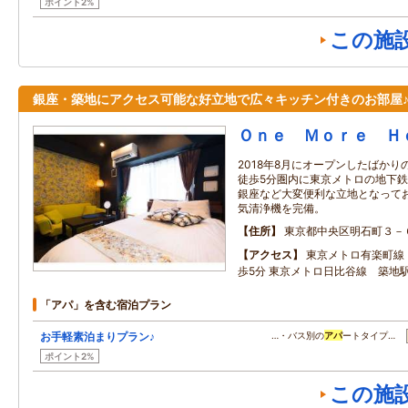
ポイント2%
この施
銀座・築地にアクセス可能な好立地で広々キッチン付きのお部屋
Ｏｎｅ Ｍｏｒｅ Ｈ
2018年8月にオープンしたばか
徒歩5分圏内に東京メトロの地下鉄
銀座など大変便利な立地となってお
気清浄機を完備。
住所
東京都中央区明石町３－
アクセス
東京メトロ有楽町線
歩5分 東京メトロ日比谷線 築地
「アパ」を含む宿泊プラン
お手軽素泊まりプラン♪
…・バス別の
アパ
ートタイプ…
ポイント2%
この施