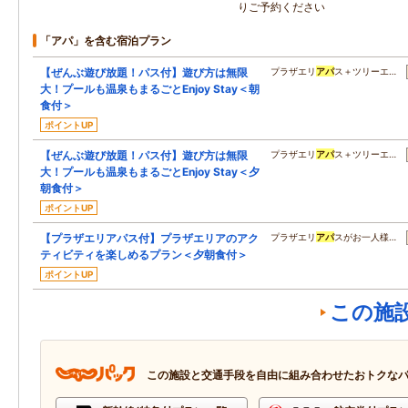
りご予約ください
「アパ」を含む宿泊プラン
【ぜんぶ遊び放題！パス付】遊び方は無限
プラザエリ
アパ
ス＋ツリーエ…
大！プールも温泉もまるごとEnjoy Stay＜朝
食付＞
ポイントUP
【ぜんぶ遊び放題！パス付】遊び方は無限
プラザエリ
アパ
ス＋ツリーエ…
大！プールも温泉もまるごとEnjoy Stay＜夕
朝食付＞
ポイントUP
【プラザエリアパス付】プラザエリアのアク
プラザエリ
アパ
スがお一人様…
ティビティを楽しめるプラン＜夕朝食付＞
ポイントUP
この施
この施設と交通手段を自由に組み合わせたおトクな