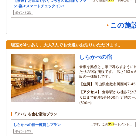
【禁煙】お部屋でおくつろぎの素泊まりプラ
…まり限定の
アパ
ート風な宿…
ン♪楽々スマートチェックイン♪
ポイント2%
この施
寝室が4つあり、大人7人でも快適いお泊りいただけます。
しらかべの宿
倉敷を拠点とし家で暮らすように
たりの宿泊施設です。 広さ153㎡
級の一棟貸しです。
住所
岡山県倉敷市川西町7‐45
アクセス
倉敷駅から徒歩7分(5
り口まで徒歩5分(400m) 近隣ス
(500m)
「アパ」を含む宿泊プラン
しらかべの宿一棟貸しプラン
…です。この
アパ
ートメント…
ポイント2%