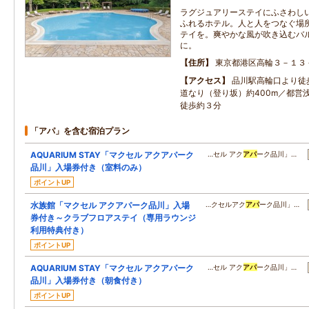
ラグジュアリーステイにふさわし
ふれるホテル。人と人をつなぐ場
テイを。爽やかな風が吹き込むバ
に。
住所
東京都港区高輪３－１３
アクセス
品川駅高輪口より徒
道なり（登り坂）約400m／都営
徒歩約３分
「アパ」を含む宿泊プラン
AQUARIUM STAY「マクセル アクアパーク
…セル アク
アパ
ーク品川」…
品川」入場券付き（室料のみ）
ポイントUP
水族館「マクセル アクアパーク品川」入場
…クセルアク
アパ
ーク品川」…
券付き～クラブフロアステイ（専用ラウンジ
利用特典付き）
ポイントUP
AQUARIUM STAY「マクセル アクアパーク
…セル アク
アパ
ーク品川」…
品川」入場券付き（朝食付き）
ポイントUP