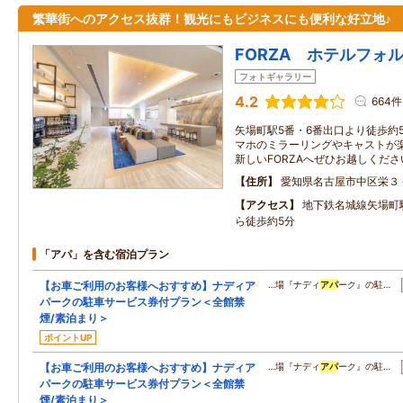
繁華街へのアクセス抜群！観光にもビジネスにも便利な好立地♪
FORZA ホテルフォ
フォトギャラリー
4.2
664件
矢場町駅5番・6番出口より徒歩約
マホのミラーリングやキャストが
新しいFORZAへぜひお越しくださ
住所
愛知県名古屋市中区栄３
アクセス
地下鉄名城線矢場町
ら徒歩約5分
「アパ」を含む宿泊プラン
【お車ご利用のお客様へおすすめ】ナディア
…場『ナディ
アパ
ーク』の駐…
パークの駐車サービス券付プラン＜全館禁
煙/素泊まり＞
ポイントUP
【お車ご利用のお客様へおすすめ】ナディア
…場『ナディ
アパ
ーク』の駐…
パークの駐車サービス券付プラン＜全館禁
煙/素泊まり＞