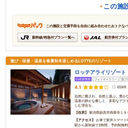
この施
この施設と交通手段を自由に組み合わせたおトクな
新幹線/特急付プラン一覧へ
航空券付プラ
遊び・味覚・温泉を春夏秋冬楽しめるLOTTEのリゾート
ロッテアライリゾート
ハイクラス
フォトギャラリー
宿ブ
4.1
659件
自然に癒され、自然と遊ぶ。豊か
温泉の静かな癒しと、多彩なアク
しむ滞在を。
住所
新潟県妙高市両善寺１９
アクセス
お車で新井スマートI
駅から新幹線で2時間、予約制無料