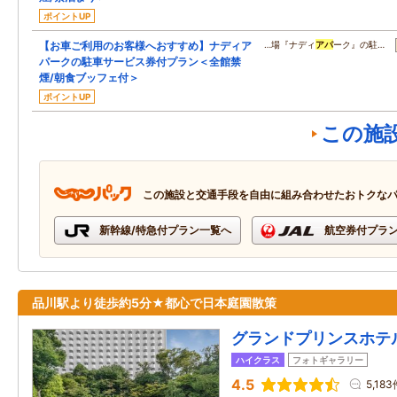
ポイントUP
【お車ご利用のお客様へおすすめ】ナディア
…場『ナディ
アパ
ーク』の駐…
パークの駐車サービス券付プラン＜全館禁
煙/朝食ブッフェ付＞
ポイントUP
この施
この施設と交通手段を自由に組み合わせたおトクな
新幹線/特急付プラン一覧へ
航空券付プラ
品川駅より徒歩約5分★都心で日本庭園散策
グランドプリンスホテ
ハイクラス
フォトギャラリー
4.5
5,183