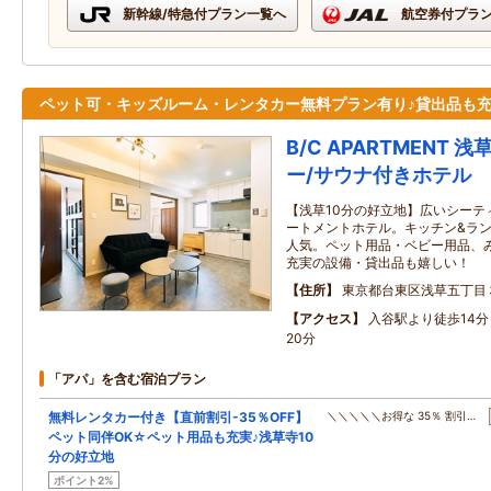
新幹線/特急付プラン一覧へ
航空券付プラ
ペット可・キッズルーム・レンタカー無料プラン有り♪貸出品も
B/C APARTMENT 
ー/サウナ付きホテル
【浅草10分の好立地】広いシーテ
ートメントホテル。キッチン&ラ
人気。ペット用品・ベビー用品、
充実の設備・貸出品も嬉しい！
住所
東京都台東区浅草五丁目
アクセス
入谷駅より徒歩14
20分
「アパ」を含む宿泊プラン
無料レンタカー付き【直前割引-35％OFF】
＼＼＼＼＼お得な 35％ 割引…
ペット同伴OK☆ペット用品も充実♪浅草寺10
分の好立地
ポイント2%