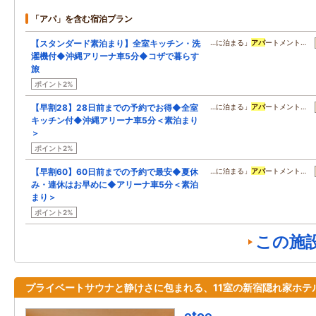
「アパ」を含む宿泊プラン
【スタンダード素泊まり】全室キッチン・洗
…に泊まる」
アパ
ートメント…
濯機付◆沖縄アリーナ車5分◆コザで暮らす
旅
ポイント2%
【早割28】28日前までの予約でお得◆全室
…に泊まる」
アパ
ートメント…
キッチン付◆沖縄アリーナ車5分＜素泊まり
＞
ポイント2%
【早割60】60日前までの予約で最安◆夏休
…に泊まる」
アパ
ートメント…
み・連休はお早めに◆アリーナ車5分＜素泊
まり＞
ポイント2%
この施
プライベートサウナと静けさに包まれる、11室の新宿隠れ家ホテ
etoe