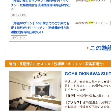
【早割7 素泊まりプラン】無料Wi-Fi・キッ
…きの便利な
アパ
ートメント…
チン・乾燥機能付き洗濯機完備♪駅徒歩約5分
☆
ポイント2%
【早割60プラン】60日前までのご予約でお
…きの便利な
アパ
ートメント…
得！無料Wi-Fi・キッチン・乾燥機能付き洗
濯機完備♪駅徒歩約5分☆
ポイント2%
この施
連泊・長期滞在にオススメ！洗濯機・キッチン・家具家電付♪
GOYA OKINAWA SUI
快適に過ごせる無人型ホテル★連
意しております。 この機会にぜひ
しくださいませ
住所
沖縄県沖縄市胡屋１－１
アクセス
那覇空港よりお車に
自動車道・沖縄南IC下車約２５分