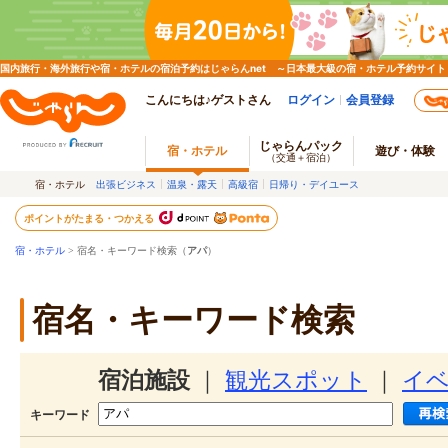
国内旅行・海外旅行や宿・ホテルの宿泊予約はじゃらんnet ～日本最大級の宿・ホテル予約サイト
こんにちは♪ゲストさん
ログイン
会員登録
じゃらんパック
宿・ホテル
遊び・体験
（交通＋宿泊）
宿・ホテル
出張ビジネス
温泉・露天
高級宿
日帰り・デイユース
ポイントがたまる・つかえる
宿・ホテル
> 宿名・キーワード検索（
アパ
）
宿名・キーワード検索
宿泊施設
｜
観光スポット
｜
イ
キーワード