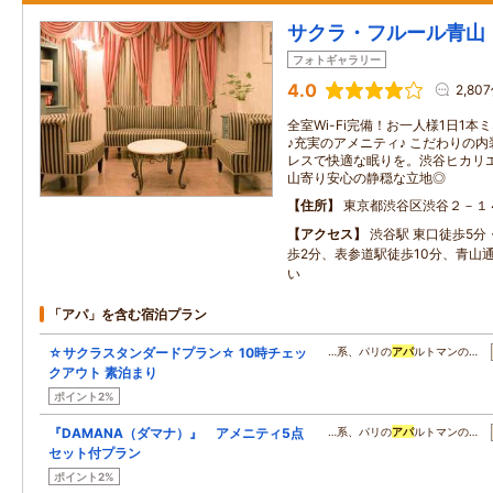
サクラ・フルール青山
フォトギャラリー
4.0
2,80
全室Wi-Fi完備！お一人様1日1
♪充実のアメニティ♪ こだわりの
レスで快適な眠りを。渋谷ヒカリ
山寄り安心の静穏な立地◎
住所
東京都渋谷区渋谷２－１
アクセス
渋谷駅 東口徒歩5
歩2分、表参道駅徒歩10分、青山通り
い
「アパ」を含む宿泊プラン
☆サクラスタンダードプラン☆ 10時チェッ
…系、パリの
アパ
ルトマンの…
クアウト 素泊まり
ポイント2%
『DAMANA（ダマナ）』 アメニティ5点
…系、パリの
アパ
ルトマンの…
セット付プラン
ポイント2%