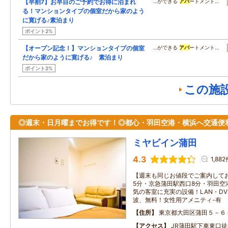
【早割7】お早目のご予約でお得に泊まれ
…ができる
アパ
ートメント…
る！マンションタイプの個室だから家のよう
に寛げる♪素泊まり
ポイント2%
【オープン記念！】マンションタイプの個室
…ができる
アパ
ートメント…
だから家のように寛げる♪ 素泊まり
ポイント2%
この施
◎週末・日月曜までお得です！◎都心・羽田空港・横浜へ交通便
ミヤビイン蒲田
4.3
1,88
【週末も同じお値段でご案内してお
5分・京急蒲田駅西口8分・羽田空
気の客室に充実の設備！LAN・DV
波、無料！女性用アメニティ-有
住所
東京都大田区蒲田５－６
アクセス
JR蒲田駅下車東口