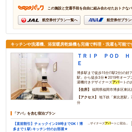
この施設と交通手段を自由に組み合わせたおトクな
航空券付プラン一覧へ
航空券付プラン
キッチンや洗濯機、浴室暖房乾燥機も完備で料理・洗濯も可能で
ＴＲＩＰ ＰＯＤ Ｈ
Ｅ
博多駅まで徒歩15分(1駅2分)の
駅」から徒歩3分★2019年オー
濯機付きデザイナーズ
アパ
ートの
住所
福岡県福岡市博多区東比
アクセス
地下鉄「東比恵駅」
分
「アパ」を含む宿泊プラン
【直前割引】チェックイン29時までOK！博
…ザイナーズ
アパ
ートに宿泊…
多まで１駅♪キッチン付のお部屋★