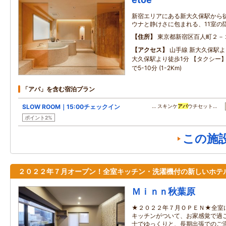
新宿エリアにある新大久保駅から
ウナと静けさに包まれる、11室の
住所
東京都新宿区百人町２－
アクセス
山手線 新大久保駅よ
大久保駅より徒歩1分 【タクシー
で5-10分 (1-2Km)
「アパ」を含む宿泊プラン
SLOW ROOM｜15:00チェックイン
… スキンケ
アパ
ウチセット…
ポイント2%
この施
２０２２年７月オープン！全室キッチン・洗濯機付の新しいホテ
Ｍｉｎｎ秋葉原
★２０２２年７月ＯＰＥＮ★全室
キッチンがついて、お家感覚で過
士でゆっくりと、長期出張でのご