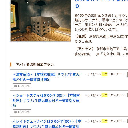
Ｏ
築160年の京町家を改装したサウ
趣あるサウナ室、季節ごとに違っ
ース、モダンと和と融合したリビ
しの心を散りばめています。
住所
京都府京都市中京区西洞
５６１番地
アクセス
京都市営地下鉄「烏
歩5分程度。（※「丸久小山園」の
「アパ」を含む宿泊プラン
＜通常宿泊＞【本格京町家】サウナ/半露天
…しくはシェ
アパ
ーキングア…
風呂付き一棟貸切り宿泊
ポイント2%
＜ショートステイ(20:00-7:30)＞【本格京
…しくはシェ
アパ
ーキングア…
町家】サウナ/半露天風呂付き一棟貸切り宿
泊
ポイント2%
＜レイトチェックイン(20:00-11:00)＞【本
…しくはシェ
アパ
ーキングア…
格京町家】サウナ/半露天風呂付き一棟貸切