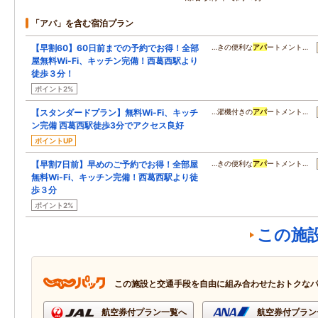
「アパ」を含む宿泊プラン
【早割60】60日前までの予約でお得！全部
…きの便利な
アパ
ートメント…
屋無料Wi-Fi、キッチン完備！西葛西駅より
徒歩３分！
ポイント2%
【スタンダードプラン】無料Wi-Fi、キッチ
…濯機付きの
アパ
ートメント…
ン完備 西葛西駅徒歩3分でアクセス良好
ポイントUP
【早割7日前】早めのご予約でお得！全部屋
…きの便利な
アパ
ートメント…
無料Wi-Fi、キッチン完備！西葛西駅より徒
歩３分
ポイント2%
この施
この施設と交通手段を自由に組み合わせたおトクな
航空券付プラン一覧へ
航空券付プラン