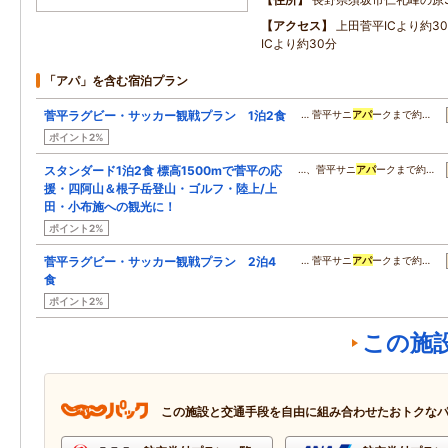
アクセス
上田菅平ICより約3
ICより約30分
「アパ」を含む宿泊プラン
菅平ラグビー・サッカー観戦プラン 1泊2食
… 菅平サニ
アパ
ークまで約…
ポイント2%
スタンダード1泊2食 標高1500mで菅平の応
…、菅平サニ
アパ
ークまで約…
援・四阿山＆根子岳登山・ゴルフ・陸上/上
田・小布施への観光に！
ポイント2%
菅平ラグビー・サッカー観戦プラン 2泊4
… 菅平サニ
アパ
ークまで約…
食
ポイント2%
この施
この施設と交通手段を自由に組み合わせたおトクな