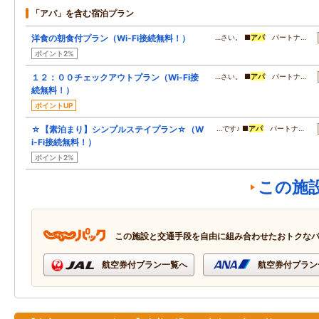
「アパ」を含む宿泊プラン
洋食の朝食付プラン（Wi-Fi接続無料！）
…さい。 ■
アパ
パートナ…
ポイント2%
１２：００チェックアウトプラン（Wi-Fi接
…さい。 ■
アパ
パートナ…
続無料！）
ポイントUP
☆【素泊まり】シンプルステイプラン☆（W
…です♪ ■
アパ
パートナ…
i-Fi接続無料！）
ポイント2%
この施
この施設と交通手段を自由に組み合わせたおトクな
航空券付プラン一覧へ
航空券付プラン