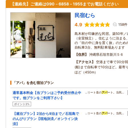
【連絡先】ご連絡は090－6858－1955までお電話ください
民宿むら
4.9
158件
島木材が印象的な民宿。築50年／
（全室独立）。住むように泊まる
の「街の中に身を置く旅」のため
自転車3台、無料駐車場あります
住所
沖縄県石垣市新川５６
アクセス
空港まで車で30分
(船)まで自転車で10分ほど。最寄
ほど（450m）
「アパ」を含む宿泊プラン
通常基本料金【当プランはご予約受付停止中
…リート造の
アパ
ート。当民…
です。他プランをご利用下さい】
ポイント2%
【連泊プラン】2泊から9泊まで／石垣島で
…リート造の
アパ
ート。当民…
のんびりプラン【現地決済／オンライン決
済】