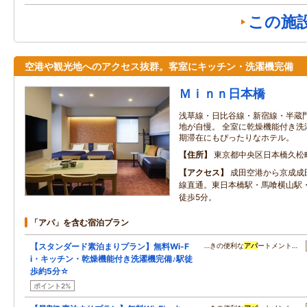
この施
空港や観光地へのアクセス抜群。客室にキッチン・洗濯機完備
Ｍｉｎｎ日本橋
浅草線・日比谷線・新宿線・半蔵
地が自慢。 全室に乾燥機能付き洗
期滞在にもぴったりなホテル。
住所
東京都中央区日本橋久松
アクセス
成田空港から京成成
線直通。東日本橋駅・馬喰横山駅
徒歩5分。
「アパ」を含む宿泊プラン
【スタンダード素泊まりプラン】無料Wi-F
…きの便利な
アパ
ートメント…
i・キッチン・乾燥機能付き洗濯機完備♪駅徒
歩約5分☆
ポイント2%