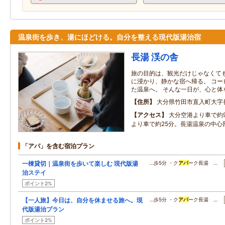
温泉街を歩き、湯にほどける。自分を整える現代版湯治宿
長湯 渓の舎
旅の目的は、観光だけじゃなくても
に浸かり、静かな宿へ帰る。 コー
た温泉へ。 そんな一日が、心と体
住所
大分県竹田市直入町大字
アクセス
大分空港より車で約
より車で約25分。長湯温泉の中心
「アパ」を含む宿泊プラン
一棟貸切｜温泉街を歩いて楽しむ 現代版湯
…歩5分 ・ク
アパ
ーク長湯 …
治ステイ
ポイント2%
【一人旅】今日は、自分を休ませる旅へ。現
…歩5分 ・ク
アパ
ーク長湯 …
代版湯治プラン
ポイント2%