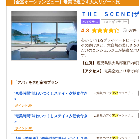
【全室オーシャンビュー】奄美で過ごす大人リゾート旅
ＴＨＥ ＳＣＥＮＥ(
ハイクラス
フォトギャラリー
4.3
67件
心がほぐれるプライベートビーチ 
その静けさと、大自然の美しさをお
だけのコンシェルジュが快適なバ
す。
住所
鹿児島県大島郡瀬戸内町
アクセス
奄美空港より車で約1
「アパ」を含む宿泊プラン
“奄美時間”味わいつくしステイ＜夕朝食付き
…鮮魚のアク
アパ
ッツァ / …
＞
ポイントUP
“奄美時間”味わいつくしステイ＜夕朝食付き
…鮮魚のアク
アパ
ッツァ / …
＞
ポイントUP
【最上階確約】”奄美時間”味わいつくしステ
…鮮魚のアク
アパ
ッツァ / …