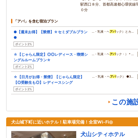
駅西口８分、首都高速都心環状線
０分
「アパ」を含む宿泊プラン
●【週末お得】【禁煙】☆セミダブルプラン
…・乳液・ヘ
アパ
ック）とカ…
●
ポイント2%
☆【じゃらん限定】◎◎レディース・喫煙シ
…・乳液・ヘ
アパ
ック・）＊…
ングルルームプラン☆
ポイント2%
☆【日月がお得・禁煙】【じゃらん限定】
…・乳液・ヘ
アパ
ック） ●3…
【◎受験生も◎】レディースシング
ポイント2%
この施
犬山城下町に近いホテル！駐車場完備！全室Wi-Fi◎
犬山シティホテル