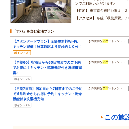
ンでご利用いただけます♪
住所
東京都台東区台東１－２
アクセス
各線「秋葉原駅」よ
「アパ」を含む宿泊プラン
【スタンダードプラン】全部屋無料Wi-Fi、
…きの便利な
アパ
ートメント…
キッチン完備！秋葉原駅より徒歩約１０分！
ポイントUP
【早割60】宿泊日から60日前までのご予約
…きの便利な
アパ
ートメント…
でお得に！キッチン・乾燥機能付き洗濯機完
備♪
ポイント2%
【早割7日前】宿泊日から7日前までのご予約
…きの便利な
アパ
ートメント…
で通常料金からお得に予約！キッチン・乾燥
機能付き洗濯機完備
ポイント2%
この施