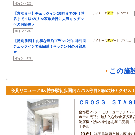
ポイント2%
【素泊まり】チェックイン29時までOK！博
…ザイナーズ
アパ
ートに宿泊…
多まで１駅♪友人や家族旅行に人気キッチン
付のお部屋★
ポイント2%
【特別 割引】お得な連泊プラン♪2泊- 非対面
…ザイナーズ
アパ
ートに宿泊…
チェックインで密回避！キッチン付のお部屋
★
ポイント2%
この施
寝具リニューアル♪博多駅徒歩圏内☆バス停目の前の好アクセス
ＣＲＯＳＳ ＳＴＡＧ
全部屋 ベッドにリニューアル♪ VO
ホテル周辺に魅力的な飲食店多数
洗濯機・洗い場付きお風呂完備！ 
ホテル
住所
福岡県福岡市博多区博多駅