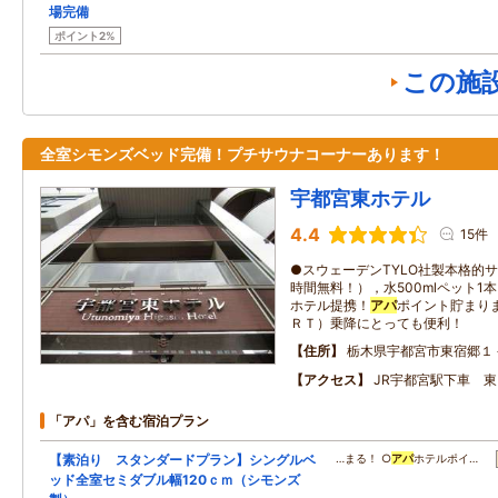
場完備
ポイント2%
この施
全室シモンズベッド完備！プチサウナコーナーあります！
宇都宮東ホテル
4.4
15件
●スウェーデンTYLO社製本格的
時間無料！），水500mlペット1
ホテル提携！
アパ
ポイント貯まり
ＲＴ）乗降にとっても便利！
住所
栃木県宇都宮市東宿郷１
アクセス
JR宇都宮駅下車 
「アパ」を含む宿泊プラン
【素泊り スタンダードプラン】シングルベ
…まる！ ○
アパ
ホテルポイ…
ッド全室セミダブル幅120ｃｍ（シモンズ