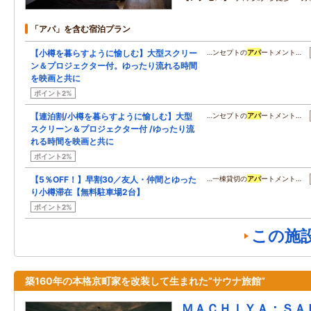
「アパ」を含む宿泊プラン
【小樽を暮らすように愉しむ】大型スクリー
…ンセプトの
アパ
ートメント…
ン＆プロジェクター付。ゆったり流れる時間
を映画と共に
ポイント2%
【連泊割/小樽を暮らすように愉しむ】大型
…ンセプトの
アパ
ートメント…
スクリーン＆プロジェクター付 /ゆったり流
れる時間を映画と共に
ポイント2%
【5％OFF！】早割30／友人・仲間とゆった
…一棟貸切の
アパ
ートメント…
り小樽滞在【無料駐車場2台】
ポイント2%
この施
築160年の本格京町家を改装して生まれた”サウナ旅館”
ＭＡＣＨＩＹＡ：ＳＡ