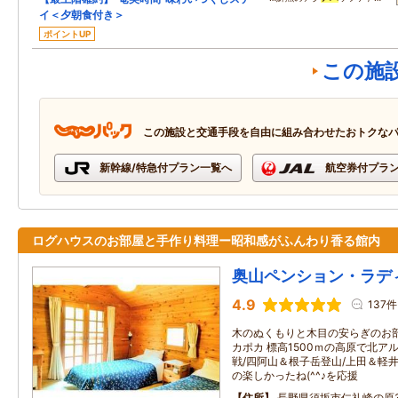
イ＜夕朝食付き＞
ポイントUP
この施
この施設と交通手段を自由に組み合わせたおトクな
新幹線/特急付プラン一覧へ
航空券付プラ
ログハウスのお部屋と手作り料理ー昭和感がふんわり香る館内
奥山ペンション・ラデ
4.9
137件
木のぬくもりと木目の安らぎのお
カポカ 標高1500ｍの高原で北
戦/四阿山＆根子岳登山/上田＆軽井
の楽しかったね(^^♪を応援
住所
長野県須坂市仁礼峰の原31