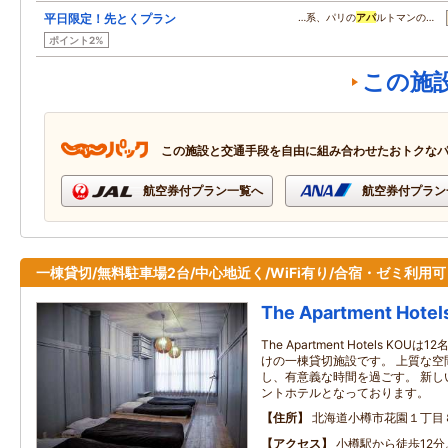
平日限定！先とくプラン
…系、パリの
アパ
ルトマンの…
ポイント2%
この施
この施設と交通手段を自由に組み合わせたおトクな
航空券付プラン一覧へ
航空券付プラン
一棟貸切/無料駐車場2台/中心地近く/WiFi有り/合宿・ゼミ利用可
The Apartment Hotel
The Apartment Hotels K
けの一棟貸切施設です。 上質な空
し、有意義な時間を過ごす。 新し
ントホテルとなっております。
住所
北海道小樽市花園１丁目
アクセス
小樽駅から徒歩12分