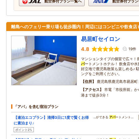
航空券付プラン一覧へ
航空券付プラン
離島へのフェリー乗り場も徒歩圏内！周辺にはコンビニや飲食店
易居町セイロン
4.8
19件
マンションタイプの個室で広々！
パ
ートメントホテル！ 飲食店や水
好立地で鹿児島散策も楽しめる♪ 
ングをご利用ください。
住所
鹿児島県鹿児島市易居町
アクセス
市電「市役所前」か
港まで徒歩3分！
「アパ」を含む宿泊プラン
【連泊エコプラン】清掃3日に1度で賢くお得
…ができる
アパ
ートメント…
に素泊まり♪
ポイント2%