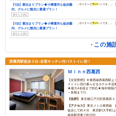
【1泊】素泊まりプラン◆小樽運河も徒歩圏
…ザイナーズ
アパ
ートです。…
内、グルメに観光に最適プラン！
ポイント2%
【1泊】素泊まりプラン◆小樽運河も徒歩圏
…ザイナーズ
アパ
ートです。…
内、グルメに観光に最適プラン！
ポイント2%
この施
西葛西駅徒歩３分♪全室キッチン付バストイレ別！
Ｍｉｎｎ西葛西
【全室禁煙】☆東西線西葛西駅よ
ストイレ別の暮らせるホテル☆近
★最大4名様まで対応★海外帰国
～長期まで◎
住所
東京都江戸川区西葛西３
アクセス
東京メトロ東西線 
徒歩にて約４分 東京駅(大手町)
線各駅停車で約15分