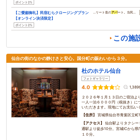
ポイント2%
【ご愛顧御礼】民宿むらクロージングプラン
…リート造の
アパ
ート。当民…
【オンライン決済限定】
ポイント2%
この施
仙台の街のなかの静けさと安心。国分町の賑わいから３分。
杜のホテル仙台
フォトギャラリー
4.0
1,38
２０２６年１月１３日のご宿泊よ
一人一泊６０００円（税抜き）に
いただきます。現地にてお支払い
住所
宮城県仙台市青葉区立町1
アクセス
仙台駅よりタクシー
通駅より徒歩10分。宮城ICから
１０分。