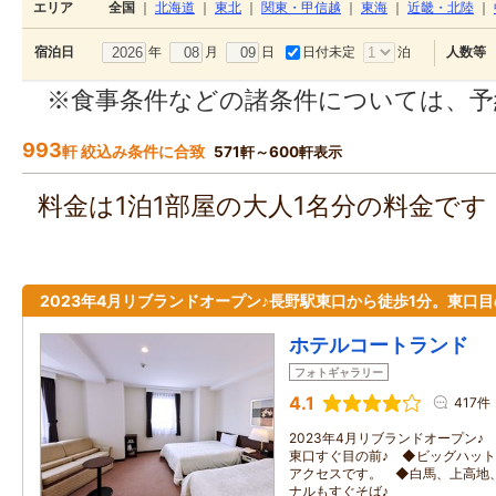
エリア
全国
｜
北海道
｜
東北
｜
関東・甲信越
｜
東海
｜
近畿・北陸
｜
年
月
日
日付未定
泊
宿泊日
人数等
※食事条件などの諸条件については、予
993
軒 絞込み条件に合致
571軒～600軒表示
料金は1泊1部屋の大人1名分の料金で
2023年4月リブランドオープン♪長野駅東口から徒歩1分。東口
ホテルコートランド
フォトギャラリー
4.1
417件
2023年4月リブランドオープン♪
東口すぐ目の前♪ ◆ビッグハッ
アクセスです。 ◆白馬、上高地
ナルもすぐそば♪