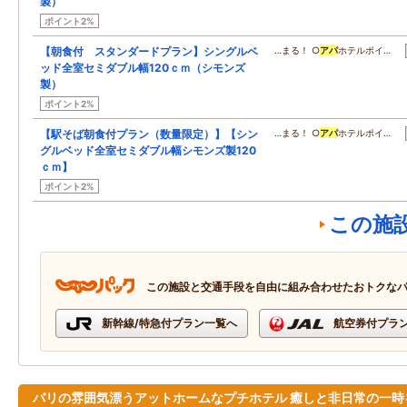
製）
ポイント2%
【朝食付 スタンダードプラン】シングルベ
…まる！ ○
アパ
ホテルポイ…
ッド全室セミダブル幅120ｃｍ（シモンズ
製）
ポイント2%
【駅そば朝食付プラン（数量限定）】【シン
…まる！ ○
アパ
ホテルポイ…
グルベッド全室セミダブル幅シモンズ製120
ｃｍ】
ポイント2%
この施
この施設と交通手段を自由に組み合わせたおトクな
新幹線/特急付プラン一覧へ
航空券付プラ
パリの雰囲気漂うアットホームなプチホテル 癒しと非日常の一時