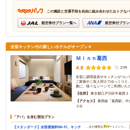
この施設と交通手段を自由に組み合わせたおトクな
航空券付プラン一覧へ
航空券付プラン
全室キッチン付の新しいホテルがオープン☆
Ｍｉｎｎ葛西
4.8
21件
全室に調理器具やキッチンがつい
ご家族やご友人同士でゆっくりと
雅に、様々なシーンでご利用いた
住所
東京都江戸川区中葛西３
アクセス
東西線「葛西駅」中
３分
「アパ」を含む宿泊プラン
【スタンダード】全部屋無料Wi-Fi、キッチ
…きの便利な
アパ
ートメント…