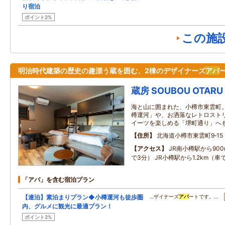
り宿泊
ポイント2%
この施
明治時代建築の歴史の趣漂う蔵を囲む、2棟のデザイナーズ
アパ
蔵房 SOUBOU OTARU
海と山に囲まれた、小樽市東雲町。
樽運河」や、お洒落なレトロスト
イーツを楽しめる「堺町通り」へ
住所
北海道小樽市東雲町9‐15
アクセス
JR南小樽駅から90
で3分） JR小樽駅から1.2km（車
「アパ」を含む宿泊プラン
【連泊】素泊まりプラン◆小樽運河も徒歩圏
…ザイナーズ
アパ
ートです。…
内、グルメに観光に最適プラン！
ポイント2%