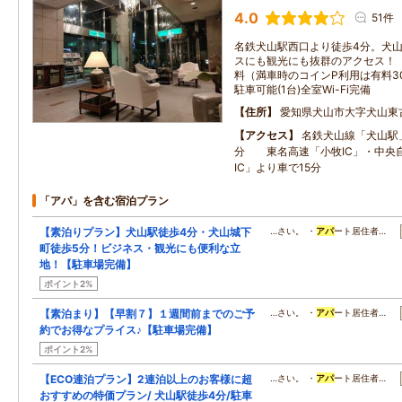
4.0
51件
名鉄犬山駅西口より徒歩4分。犬
スにも観光にも抜群のアクセス！
料（満車時のコインP利用は有料3
駐車可能(1台)全室Wi-Fi完備
住所
愛知県犬山市大字犬山東
アクセス
名鉄犬山線「犬山駅
分 東名高速「小牧IC」・中央
IC」より車で15分
「アパ」を含む宿泊プラン
【素泊りプラン】犬山駅徒歩4分・犬山城下
…さい。 ・
アパ
ート居住者…
町徒歩5分！ビジネス・観光にも便利な立
地！【駐車場完備】
ポイント2%
【素泊まり】【早割７】１週間前までのご予
…さい。 ・
アパ
ート居住者…
約でお得なプライス♪【駐車場完備】
ポイント2%
【ECO連泊プラン】2連泊以上のお客様に超
…さい。 ・
アパ
ート居住者…
おすすめの特価プラン/ 犬山駅徒歩4分/駐車