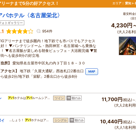
アリーナまで5分の好アクセス！
エリア：
愛知 >
最安料金(
アパホテル〈名古屋栄北〉
(目
フォトギャラリー
4,230円
.1
954件
(大人2名利
▼IGアリーナまで徒歩圏内！地下鉄でも市バスでもアクセス
良好！ ▼バンテリンドーム・熱田神宮・名古屋城へも乗換な
し！ ▼名古屋飯が楽しめる朝食ビュッフェ・大浴殿完備 ▼繁
華街へも徒歩8分の好立地
住所
愛知県名古屋市中区丸の内３丁目１８－３０
アクセス
地下鉄「久屋大通駅」西改札口2番出口
MAP
から徒歩2分/地下鉄「栄駅」2番出口から徒歩8分
ン
アパ
ホテルは
アパ
ルームシア…
ツイン
朝のみ
11,700円
(税込)～
(大人2名利用
ポイ
…しょう！
アパ
ホテルはア…
シングル
朝のみ
10,440円
(税込)～
(大人1名利用