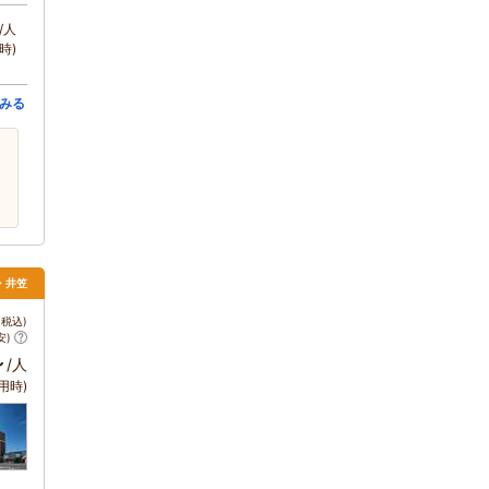
/人
時)
みる
・井笠
税込)
安)
～
/人
用時)