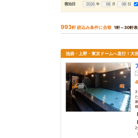
年
月
日
宿泊日
993
軒 絞込み条件に合致
1軒～30軒
池袋・上野・東京ドームへ直行！大浴
4