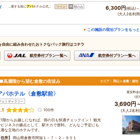
イ
…着する前に
アパ
ホテル公式…
ツイン
朝のみ
6,300円
(税込)～
(大人2名利用
この施設の宿泊プランをもっと
を自由に組み合わせたおトクなパック旅行はコチラ
航空券付プラン一覧へ
航空券付プラン一覧へ
地■高層階から望む倉敷の街並み
エリア：
岡山 > 倉敷・総社
最安料金(
アパホテル〈倉敷駅前〉
(目
フォトギャラリー
3,690円
.1
100件
(大人2名利
駅1階からお越しになれば、雨の日も快適チェックイン！ 観光
やビジネスの拠点として、駅チカで便利。 どんなご予定にも
最適な立地のホテルです。
住所
岡山県倉敷市阿知１－７－２－９０１