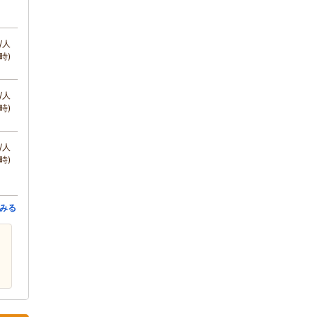
/人
時)
/人
時)
/人
時)
みる