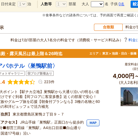
日付未定
泊
部屋
大人
名 子供
0名
人数等
※食事条件などの諸条件については、予約画面で再度ご確認く
合致順
料金が
表示
料金は1泊1部屋の大人1名分の料金です（消費税・サービス料込み）
料金
殿・露天風呂は最上階＆26時迄
エリア：
東京 > 池袋・目白・板橋
最安料金(
アパホテル〈巣鴨駅前〉
(目
フォトギャラリー
宿ブログ新着あり
4,000円
.4
223件
(大人2名利
3大ポイント【駅チカ立地】巣鴨駅から大通り沿いの明るい道
だけですぐ到着【同フロアに客室多数】近くの部屋で安心！
家族やグループ旅を応援【朝食付プランなら】3種の名物と60
種の和洋ビュッフェで活力補充
住所
東京都豊島区巣鴨２丁目９－７
アクセス
JR山手線「巣鴨駅」正面口から徒歩約
MAP
2分■都営三田線「巣鴨駅」A4出口目前■白山通り
（国道17号線）沿い