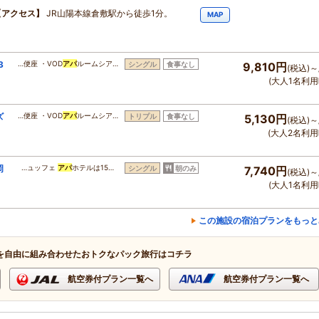
アクセス
JR山陽本線倉敷駅から徒歩1分。
MAP
3
…便座 ・VOD
アパ
ルームシア…
シングル
食事なし
9,810円
(税込)～
(大人1名利用
ズ
…便座 ・VOD
アパ
ルームシア…
トリプル
食事なし
5,130円
(税込)～
(大人2名利用
岡
…ュッフェ
アパ
ホテルは15…
シングル
朝のみ
7,740円
(税込)～
(大人1名利用
この施設の宿泊プランをもっと
を自由に組み合わせたおトクなパック旅行はコチラ
航空券付プラン一覧へ
航空券付プラン一覧へ