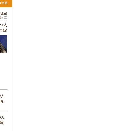
 名古屋
税込)
安)
～
/人
用時)
/人
時)
/人
時)