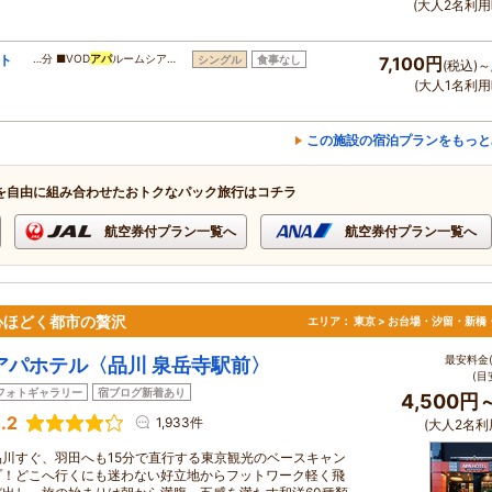
(大人2名利用
ット
…分 ■VOD
アパ
ルームシア…
シングル
食事なし
7,100円
(税込)～
(大人1名利用
この施設の宿泊プランをもっと
を自由に組み合わせたおトクなパック旅行はコチラ
航空券付プラン一覧へ
航空券付プラン一覧へ
心ほどく都市の贅沢
エリア：
東京 > お台場・汐留・新橋
最安料金(
アパホテル〈品川 泉岳寺駅前〉
(目
フォトギャラリー
宿ブログ新着あり
4,500円
.2
1,933件
(大人2名利
品川すぐ、羽田へも15分で直行する東京観光のベースキャン
プ！どこへ行くにも迷わない好立地からフットワーク軽く飛