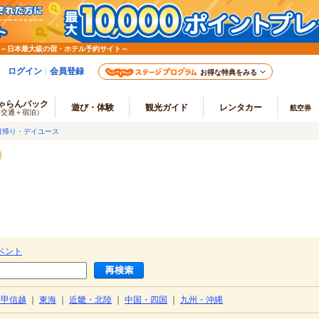
 ～日本最大級の宿・ホテル予約サイト～
ログイン
会員登録
お得な特典をみる
ゃらんパック
遊び・体験
観光ガイド
レンタカー
航空券
（交通＋宿泊）
日帰り・デイユース
ベント
・甲信越
｜
東海
｜
近畿・北陸
｜
中国・四国
｜
九州・沖縄