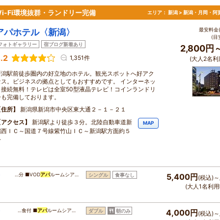
-Fi環境抜群・ランドリー完備
エリア：
新潟 > 新潟・月岡・阿
最安料金(
アパホテル〈新潟〉
(目
フォトギャラリー
宿ブログ新着あり
2,800円
.2
1,351件
(大人2名利
新潟駅前徒歩圏内の好立地のホテル。観光スポットへ好アク
セス。ビジネスの拠点としてもおすすめです。 インターネッ
ト接続無料！テレビは全室50型液晶テレビ！コインランドリ
ーも完備しております。
住所
新潟県新潟市中央区東大通２－１－２１
アクセス
新潟駅より徒歩３分。北陸自動車道新
MAP
潟西ＩＣ～国道７号線紫竹山ＩＣ～新潟駅方面約５
分
…分 ■VOD
アパ
ルームシア…
シングル
食事なし
5,400円
(税込)～
(大人1名利用
…食付 ■
アパ
ルームシア…
ダブル
朝のみ
4,000円
(税込)～