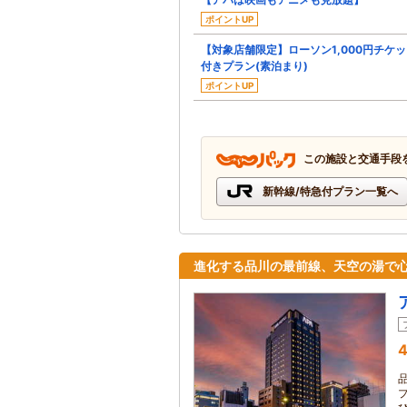
ポイントUP
【対象店舗限定】ローソン1,000円チケ
付きプラン(素泊まり)
ポイントUP
この施設と交通手段
新幹線/特急付プラン一覧へ
進化する品川の最前線、天空の湯で
4