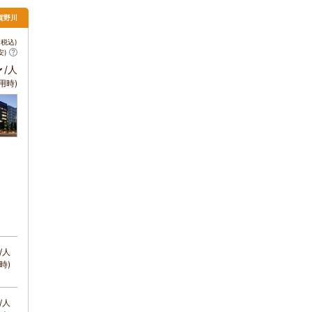
賀野川
税込)
安)
～
/人
用時)
/人
時)
/人