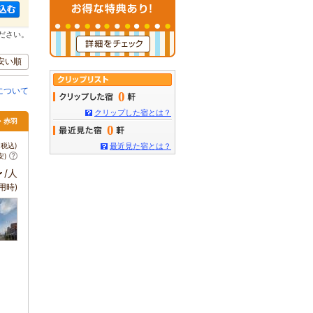
ださい。
安い順
について
0
クリップした宿とは？
・赤羽
0
税込)
最近見た宿とは？
安)
～
/人
用時)