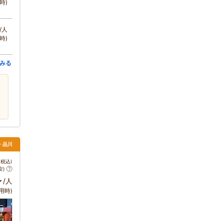
時)
/人
時)
みる
・品川
税込)
安)
～
/人
用時)