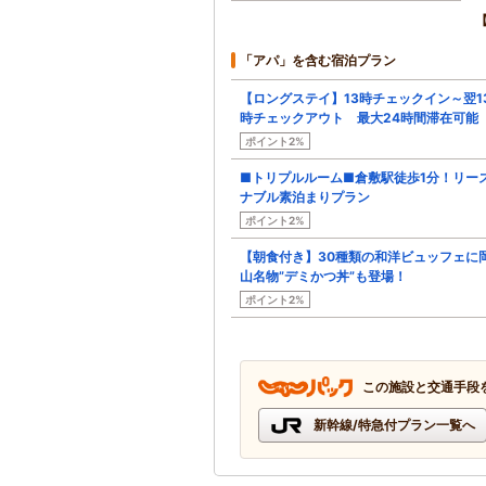
「アパ」を含む宿泊プラン
【ロングステイ】13時チェックイン～翌1
時チェックアウト 最大24時間滞在可能
ポイント2%
■トリプルルーム■倉敷駅徒歩1分！リー
ナブル素泊まりプラン
ポイント2%
【朝食付き】30種類の和洋ビュッフェに
山名物”デミかつ丼”も登場！
ポイント2%
この施設と交通手段
新幹線/特急付プラン一覧へ