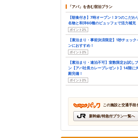
「アパ」を含む宿泊プラン
【朝食付き】7時オープン！3つのこだわ
名物と和洋60種のビュッフェで活力補充
ポイント2%
【素泊まり・事前決済限定】1秒チェック
ンにおすすめ！
ポイント2%
【素泊まり・連泊不可】室数限定お試し
ン【アパ社長カレープレゼント】14階に
殿完備！
ポイント2%
この施設と交通手段
新幹線/特急付プラン一覧へ