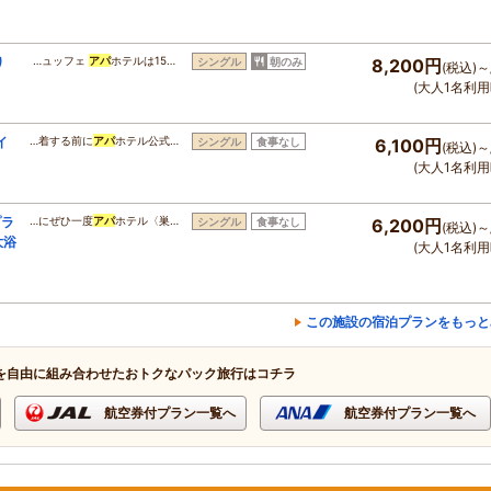
り
…ュッフェ
アパ
ホテルは15…
シングル
朝のみ
8,200円
(税込)～
(大人1名利用
イ
…着する前に
アパ
ホテル公式…
シングル
食事なし
6,100円
(税込)～
(大人1名利用
プラ
…にぜひ一度
アパ
ホテル〈巣…
シングル
食事なし
6,200円
(税込)～
大浴
(大人1名利用
この施設の宿泊プランをもっと
を自由に組み合わせたおトクなパック旅行はコチラ
航空券付プラン一覧へ
航空券付プラン一覧へ