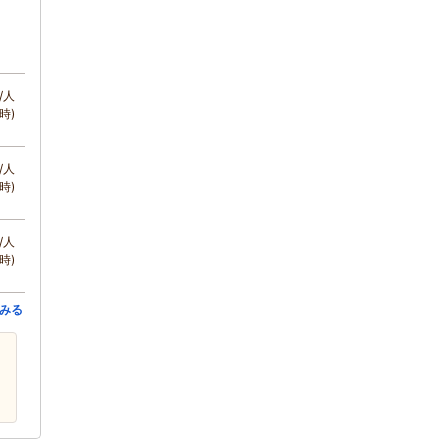
/人
時)
/人
時)
/人
時)
みる