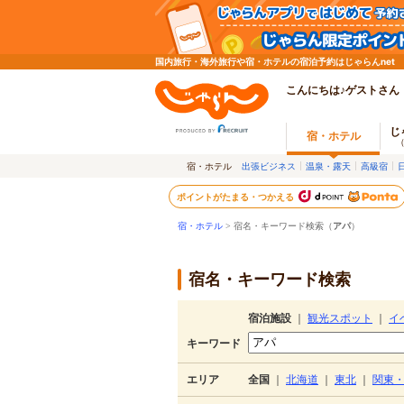
国内旅行・海外旅行や宿・ホテルの宿泊予約はじゃらんnet
こんにちは♪ゲストさん
じ
宿・ホテル
宿・ホテル
出張ビジネス
温泉・露天
高級宿
ポイントがたまる・つかえる
宿・ホテル
> 宿名・キーワード検索（
アパ
）
宿名・キーワード検索
宿泊施設
｜
観光スポット
｜
イ
キーワード
エリア
全国
｜
北海道
｜
東北
｜
関東