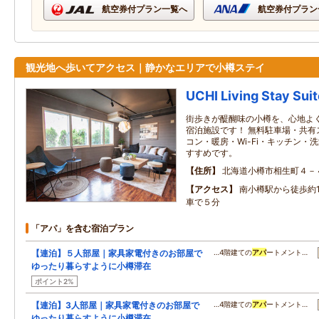
航空券付プラン一覧へ
航空券付プラン
観光地へ歩いてアクセス｜静かなエリアで小樽ステイ
UCHI Living Stay Sui
街歩きが醍醐味の小樽を、心地よ
宿泊施設です！ 無料駐車場・共有
コン・暖房・Wi-Fi・キッチン・
すすめです。
住所
北海道小樽市相生町４－
アクセス
南小樽駅から徒歩約
車で５分
「アパ」を含む宿泊プラン
【連泊】５人部屋｜家具家電付きのお部屋で
…4階建ての
アパ
ートメント…
ゆったり暮らすように小樽滞在
ポイント2%
【連泊】3人部屋｜家具家電付きのお部屋で
…4階建ての
アパ
ートメント…
ゆったり暮らすように小樽滞在