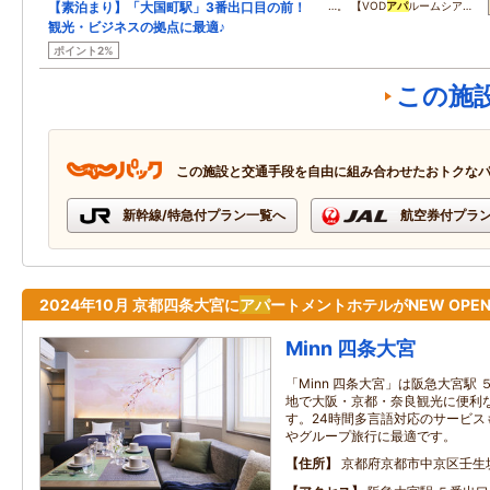
【素泊まり】「大国町駅」3番出口目の前！
…。 【VOD
アパ
ルームシア…
観光・ビジネスの拠点に最適♪
ポイント2%
この施
この施設と交通手段を自由に組み合わせたおトクな
新幹線/特急付プラン一覧へ
航空券付プラ
2024年10月 京都四条大宮に
アパ
ートメントホテルがNEW OPE
Minn 四条大宮
「Minn 四条大宮」は阪急大宮駅
地で大阪・京都・奈良観光に便利
す。24時間多言語対応のサービス
やグループ旅行に最適です。
住所
京都府京都市中京区壬生坊