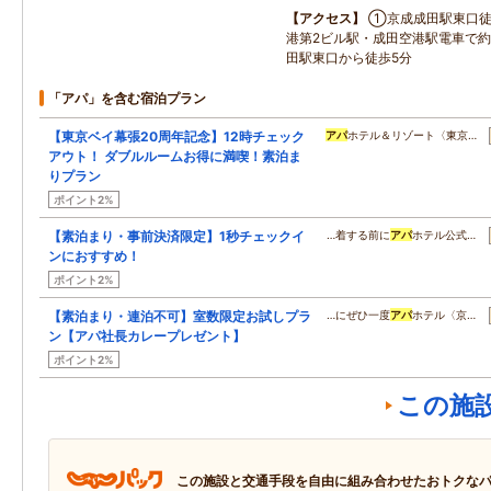
アクセス
①京成成田駅東口徒
港第2ビル駅・成田空港駅電車で約
田駅東口から徒歩5分
「アパ」を含む宿泊プラン
【東京ベイ幕張20周年記念】12時チェック
アパ
ホテル＆リゾート〈東京…
アウト！ ダブルルームお得に満喫！素泊ま
りプラン
ポイント2%
【素泊まり・事前決済限定】1秒チェックイ
…着する前に
アパ
ホテル公式…
ンにおすすめ！
ポイント2%
【素泊まり・連泊不可】室数限定お試しプラ
…にぜひ一度
アパ
ホテル〈京…
ン【アパ社長カレープレゼント】
ポイント2%
この施
この施設と交通手段を自由に組み合わせたおトクな