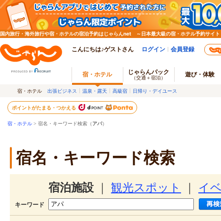
国内旅行・海外旅行や宿・ホテルの宿泊予約はじゃらんnet ～日本最大級の宿・ホテル予約サイト
こんにちは♪ゲストさん
ログイン
会員登録
じゃらんパック
宿・ホテル
遊び・体験
（交通＋宿泊）
宿・ホテル
出張ビジネス
温泉・露天
高級宿
日帰り・デイユース
ポイントがたまる・つかえる
宿・ホテル
> 宿名・キーワード検索（
アパ
）
宿名・キーワード検索
宿泊施設
｜
観光スポット
｜
イ
キーワード