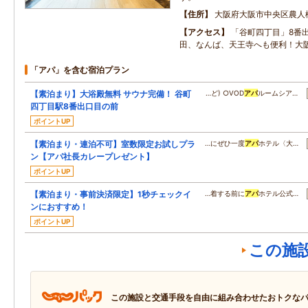
住所
大阪府大阪市中央区農人
アクセス
「谷町四丁目」8番
田、なんば、天王寺へも便利！大阪
「アパ」を含む宿泊プラン
【素泊まり】大浴殿無料 サウナ完備！ 谷町
…ど) ○VOD
アパ
ルームシア…
四丁目駅8番出口目の前
ポイントUP
【素泊まり・連泊不可】室数限定お試しプラ
…にぜひ一度
アパ
ホテル〈大…
ン【アパ社長カレープレゼント】
ポイントUP
【素泊まり・事前決済限定】1秒チェックイ
…着する前に
アパ
ホテル公式…
ンにおすすめ！
ポイントUP
この施
この施設と交通手段を自由に組み合わせたおトクな