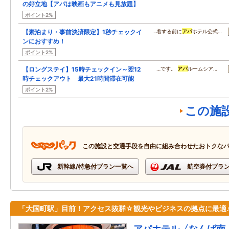
の好立地【アパは映画もアニメも見放題】
ポイント2%
【素泊まり・事前決済限定】1秒チェックイ
…着する前に
アパ
ホテル公式…
ンにおすすめ！
ポイント2%
【ロングステイ】15時チェックイン～翌12
…です。
アパ
ルームシア…
時チェックアウト 最大21時間滞在可能
ポイント2%
この施
この施設と交通手段を自由に組み合わせたおトクな
新幹線/特急付プラン一覧へ
航空券付プラ
「大国町駅」目前！アクセス抜群☆観光やビジネスの拠点に最適
アパホテル〈なんば南