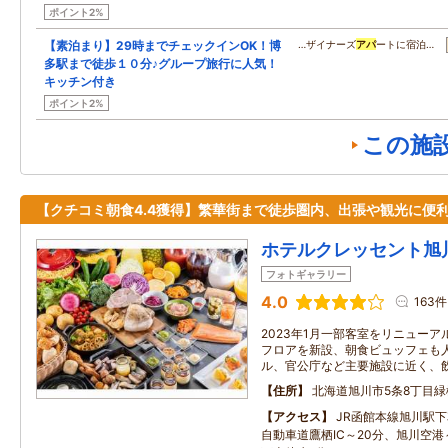
ポイント2%
【素泊まり】29時までチェックインOK！博
…ザイナーズ
アパ
ートに宿泊…
多駅まで徒歩１０分♪グループ旅行に人気！
キッチン付き
ポイント2%
この施
【クチコミ朝食4.4獲得】繁華街まで徒歩圏内、出張や観光に便利
ホテルクレッセント旭
フォトギャラリー
4.0
163件
2023年1月一部客室をリニューア
フロアを新設、朝食ビュッフェも
ル、官公庁など主要施設に近く、
住所
北海道旭川市5条8丁目緑
アクセス
JR函館本線旭川駅下
自動車道鷹栖IC～20分、旭川空港