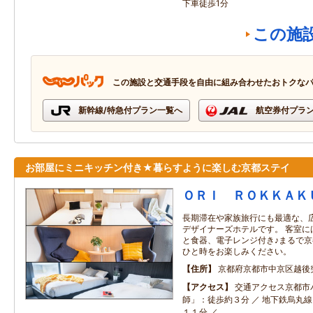
下車徒歩1分
この施
この施設と交通手段を自由に組み合わせたおトクな
新幹線/特急付プラン一覧へ
航空券付プラ
お部屋にミニキッチン付き★暮らすように楽しむ京都ステイ
ＯＲＩ ＲＯＫＫＡＫ
長期滞在や家族旅行にも最適な、
デザイナーズホテルです。 客室に
と食器、電子レンジ付き♪まるで
ひと時をお楽しみください。
住所
京都府京都市中京区越後
アクセス
交通アクセス京都市
師」：徒歩約３分 ／ 地下鉄烏丸
１１分 ／