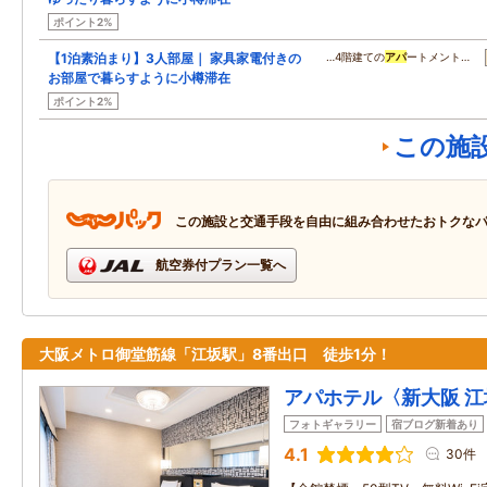
ポイント2%
【1泊素泊まり】3人部屋｜ 家具家電付きの
…4階建ての
アパ
ートメント…
お部屋で暮らすように小樽滞在
ポイント2%
この施
この施設と交通手段を自由に組み合わせたおトクな
航空券付プラン一覧へ
大阪メトロ御堂筋線「江坂駅」8番出口 徒歩1分！
アパホテル〈新大阪 
フォトギャラリー
宿ブログ新着あり
4.1
30件