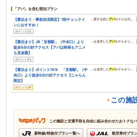
「アパ」を含む宿泊プラン
【素泊まり・事前決済限定】1秒チェックイ
…着する前に
アパ
ホテル公式…
ンにおすすめ！
ポイント2%
【素泊まり】JR「京都駅」（中央口）より
…を追求した
アパ
ホテルオリ…
徒歩5分の好アクセス【アパは映画もアニメ
も見放題】
ポイント2%
【素泊まり】ポイント10％ 「京都駅」（中
…を追求した
アパ
ホテルオリ…
央口）より徒歩5分の好アクセス【じゃらん
限定】
ポイントUP
この施
この施設と交通手段を自由に組み合わせたおトクな
新幹線/特急付プラン一覧へ
航空券付プラ