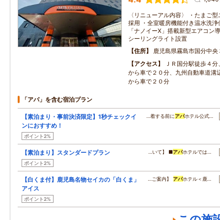
〈リニューアル内容〉 ・たまご型
採用 ・全室暖房機能付き温水洗浄
「ナノイーX」搭載新型エアコン導
シーリングライト設置
住所
鹿児島県霧島市国分中央
アクセス
ＪＲ国分駅徒歩４分
から車で２０分、九州自動車道溝
から車で２０分
「アパ」を含む宿泊プラン
【素泊まり・事前決済限定】1秒チェックイ
…着する前に
アパ
ホテル公式…
ンにおすすめ！
ポイント2%
【素泊まり】スタンダードプラン
…いて】 ■
アパ
ホテルでは…
ポイント2%
【白くま付】鹿児島名物セイカの「白くま」
…ご案内】
アパ
ホテル＜鹿…
アイス
ポイント2%
この施