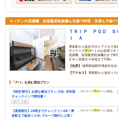
キッチンや洗濯機、浴室暖房乾燥機も完備で料理・洗濯も可能で
ＴＲＩＰ ＰＯＤ Ｓ
Ｉ Ａ
博多駅から徒歩10分とアクセス良
ザイナーズ
アパ
ートのお部屋です！
洗濯機、浴室暖房乾燥機付きで料
す☆１室最大４名様まで可能♪
住所
福岡県福岡市博多区住吉
アクセス
博多駅から徒歩１０
「アパ」を含む宿泊プラン
【特別 割引】お得な連泊プラン♪2泊- 非対面
…ザイナーズ
アパ
ートに宿泊…
チェックインで密回避！
ポイント2%
【直前割引】29時までチェックインOK！博
…ザイナーズ
アパ
ートに宿泊…
多駅まで徒歩１０分♪グループ旅行に人気！