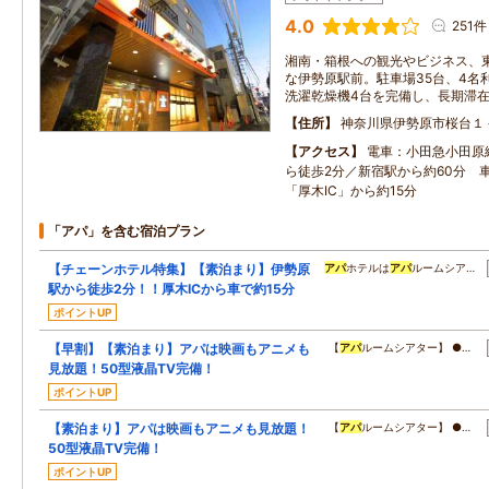
4.0
251件
湘南・箱根への観光やビジネス、
な伊勢原駅前。駐車場35台、4名
洗濯乾燥機4台を完備し、長期滞
住所
神奈川県伊勢原市桜台１
アクセス
電車：小田急小田原
ら徒歩2分／新宿駅から約60分 
「厚木IC」から約15分
「アパ」を含む宿泊プラン
【チェーンホテル特集】【素泊まり】伊勢原
アパ
ホテルは
アパ
ルームシア…
駅から徒歩2分！！厚木ICから車で約15分
ポイントUP
【早割】【素泊まり】アパは映画もアニメも
【
アパ
ルームシアター】 ●…
見放題！50型液晶TV完備！
ポイントUP
【素泊まり】アパは映画もアニメも見放題！
【
アパ
ルームシアター】 ●…
50型液晶TV完備！
ポイントUP