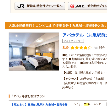
新幹線/特急付プラン一覧へ
航空券付プラ
大浴場完備無料！コンビニまで徒歩３分！丸亀城へ徒歩5分と近
アパホテル〈丸亀駅前
フォトギャラリー
3.9
62件
■最上階に大浴殿完備！ご宿泊の
す！ ■丸亀城から最も近いホテル
も最適です！ ■朝食は和洋食のバ
んもご提供！
住所
香川県丸亀市大手町３－
アクセス
JR予讃線「丸亀駅
（高松駅より特急で3駅約30分。
約40分）
「アパ」を含む宿泊プラン
【素泊まり】■JR丸亀駅や丸亀城へ徒歩5分
…ンです。
アパ
ルームシア…