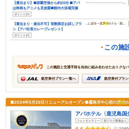
【素泊まり】■那覇空港から約20分 ■アパ
--------------------------…
は映画もアニメも見放題■館内大浴場完備
ポイント2%
【素泊まり・連泊不可】室数限定お試しプラ
…に是非一度
アパ
ホテル〈那…
ン【アパ社長カレープレゼント】
ポイント2%
この施
この施設と交通手段を自由に組み合わせたおトクな
航空券付プラン一覧へ
航空券付プラン
■2024年5月29日リニューアルオープン■霧島市中心部の
アパ
ホ
アパホテル〈鹿児島国
フォトギャラリー
宿ブログ新着あり
4.4
1,04