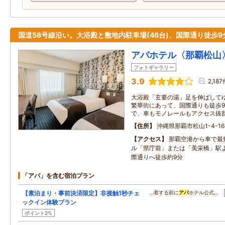
国道58号線沿い。大浴殿と敷地内駐車場(46台)、国際通り徒歩9
アパホテル〈那覇松山
フォトギャラリー
3.9
2,18
大浴殿「玄要の湯」足を伸ばして
繁華街にあって、国際通りも徒歩9
で、車もモノレールもアクセス抜
住所
沖縄県那覇市松山1-4-16
アクセス
那覇空港から車で最
ル「県庁前」または「美栄橋」駅
際通りへ徒歩約9分
「アパ」を含む宿泊プラン
【素泊まり・事前決済限定】非接触1秒チェ
…着する前に
アパ
ホテル公式…
ックイン体験プラン
ポイント2%