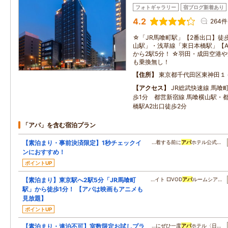
フォトギャラリー
宿ブログ新着あり
4.2
264件
☆「JR馬喰町駅」【2番出口】徒
山駅」・浅草線「東日本橋駅」【A
から2駅5分！ ☆羽田・成田空港
も乗換無し！
住所
東京都千代田区東神田１
アクセス
JR総武快速線 馬喰
歩1分 都営新宿線 馬喰横山駅・
橋駅A2出口徒歩2分
「アパ」を含む宿泊プラン
【素泊まり・事前決済限定】1秒チェックイ
…着する前に
アパ
ホテル公式…
ンにおすすめ！
ポイントUP
【素泊まり】東京駅へ2駅5分「JR馬喰町
…イト □VOD
アパ
ルームシア…
駅」から徒歩1分！ 【アパは映画もアニメも
見放題】
ポイントUP
【素泊まり・連泊不可】室数限定お試しプラ
…にぜひ一度
アパ
ホテル〈日…