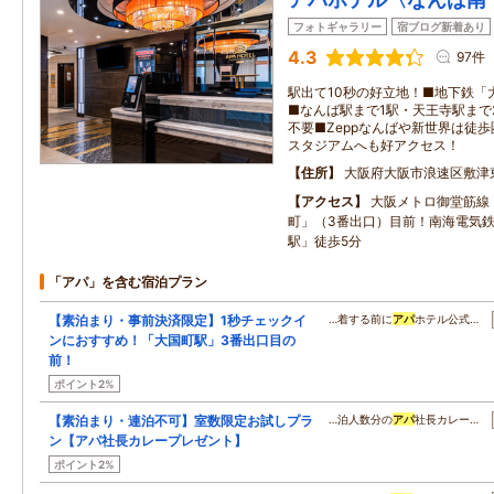
フォトギャラリー
宿ブログ新着あり
4.3
97件
駅出て10秒の好立地！■地下鉄「
■なんば駅まで1駅・天王寺駅まで
不要■Zeppなんばや新世界は徒
スタジアムへも好アクセス！
住所
大阪府大阪市浪速区敷津
アクセス
大阪メトロ御堂筋線
町」（3番出口）目前！南海電気
駅」徒歩5分
「アパ」を含む宿泊プラン
【素泊まり・事前決済限定】1秒チェックイ
…着する前に
アパ
ホテル公式…
ンにおすすめ！「大国町駅」3番出口目の
前！
ポイント2%
【素泊まり・連泊不可】室数限定お試しプラ
…泊人数分の
アパ
社長カレー…
ン【アパ社長カレープレゼント】
ポイント2%