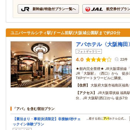
新幹線/特急付プラン一覧へ
航空券付プラ
ユニバーサルシティ駅/ドーム前駅/大阪城公園駅まで約20分
アパホテル〈大阪梅田
フォトギャラリー
4.0
22件
★館内完全禁煙★ JR大阪環状線
JR「大阪駅」（西口）から 徒歩
TKPゲートタワービルに隣接。
住所
大阪府大阪市福島区福島
アクセス
JR大阪環状線 福島駅
分、JR 大阪駅(西口)から 徒歩7分
「アパ」を含む宿泊プラン
【素泊まり・事前決済限定】非接触1秒チェ
…着する前に
アパ
ホテル公式…
ックイン体験プラン