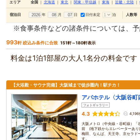
エリア
全国
｜
北海道
｜
東北
｜
関東・甲信越
｜
東海
｜
近畿・北陸
｜
年
月
日
日付未定
泊
宿泊日
人数等
※食事条件などの諸条件については、予
993
軒 絞込み条件に合致
151軒～180軒表示
料金は1泊1部屋の大人1名分の料金で
【大浴殿・サウナ完備】大阪城まで徒歩圏内！駅チカ！
アパホテル〈大阪谷町
フォトギャラリー
4.3
4,19
大阪メトロ（中央線・谷町線）「
前 (地下鉄からエレベーターあり
梅田、なんば、天王寺、京セラド
す。