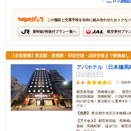
この施設と交通手段を自由に組み合わせたおトクな
新幹線/特急付プラン一覧へ
航空券付プラ
【全室禁煙】東京駅・新宿駅・羽田空港・成田空港まで乗換無し
アパホテル〈日本橋馬
フォトギャラリー
4.4
264件
都営新宿線「馬喰横山駅」、都営浅
総武快速線「馬喰町駅」の3駅利用
内の好立地！東京駅から乗車4分
です！
住所
東京都中央区日本橋横山
アクセス
都営新宿線「馬喰横
速線「馬喰町駅」 徒歩1分、都営