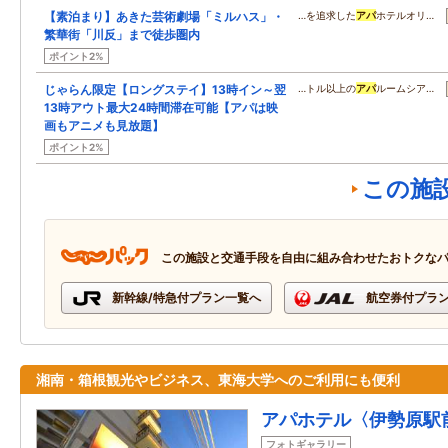
【素泊まり】あきた芸術劇場「ミルハス」・
…を追求した
アパ
ホテルオリ…
繁華街「川反」まで徒歩圏内
ポイント2%
じゃらん限定【ロングステイ】13時イン～翌
…トル以上の
アパ
ルームシア…
13時アウト最大24時間滞在可能【アパは映
画もアニメも見放題】
ポイント2%
この施
この施設と交通手段を自由に組み合わせたおトクな
新幹線/特急付プラン一覧へ
航空券付プラ
湘南・箱根観光やビジネス、東海大学へのご利用にも便利
アパホテル〈伊勢原駅
フォトギャラリー