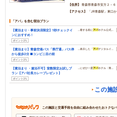
住所
青森県青森市安方２－６
アクセス
「JR青森駅」東口か
「アパ」を含む宿泊プラン
【素泊まり・事前決済限定】1秒チェックイ
…着する前に
アパ
ホテル公式…
ンにおすすめ！
ポイント2%
【素泊まり】青森空港バス「県庁通」バス停
…表示した「
アパ
デジタルイ…
から徒歩2分 ■コンビニ目の前
ポイント2%
【素泊まり ・連泊不可】室数限定お試しプ
…にぜひ一度
アパ
ホテル〈青…
ラン【アパ社長カレープレゼント】
ポイント2%
この施
この施設と交通手段を自由に組み合わせたおトクな