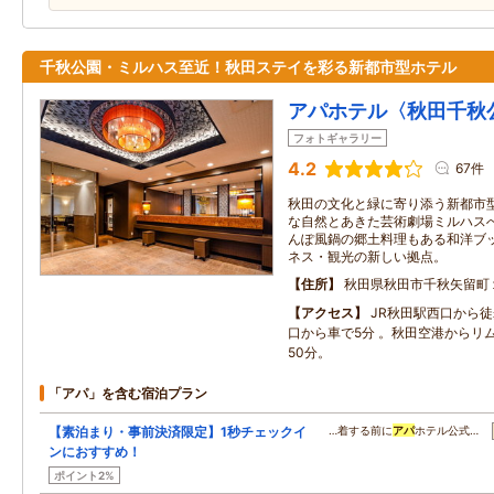
千秋公園・ミルハス至近！秋田ステイを彩る新都市型ホテル
アパホテル〈秋田千秋
フォトギャラリー
4.2
67件
秋田の文化と緑に寄り添う新都市
な自然とあきた芸術劇場ミルハス
んぽ風鍋の郷土料理もある和洋ブ
ネス・観光の新しい拠点。
住所
秋田県秋田市千秋矢留町
アクセス
JR秋田駅西口から徒
口から車で5分 。秋田空港からリ
50分。
「アパ」を含む宿泊プラン
【素泊まり・事前決済限定】1秒チェックイ
…着する前に
アパ
ホテル公式…
ンにおすすめ！
ポイント2%