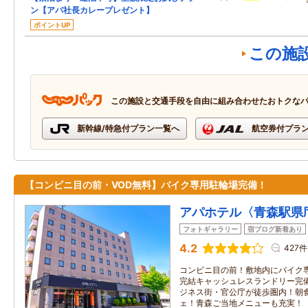
ン【アパ社長カレープレゼント】
ポイントUP
この施
この施設と交通手段を自由に組み合わせたおトクな
新幹線/特急付プラン一覧へ
航空券付プラ
【コンビニ目の前・VOD無料】バイク専用駐輪場完備！
アパホテル〈青森駅県
フォトギャラリー
宿ブログ新着あり
4.2
427件
コンビニ目の前！敷地内にバイク
完結キャッシュレスランドリー完
ジネス街・官公庁が徒歩圏内！朝
ェ！青森ご当地メニューも充実！