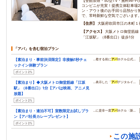
【全館禁煙・50型TV・無料Wi-F
コンビニが充実！提携立体駐車場2
ン・アウト後のお手回り品預かり
で、常時新鮮な空気でございます
住所
大阪府吹田市江の木町１
アクセス
大阪メトロ御堂筋線
「江坂駅」（8番出口）徒歩1分
「アパ」を含む宿泊プラン
【素泊まり・事前決済限定】非接触1秒チェ
…着する前に
アパ
ホテル公式…
ックイン体験プラン
ポイント2%
【素泊まり】◆大阪メトロ御堂筋線「江坂
…表示した「
アパ
デジタルイ…
駅」（8番出口）1分【アパは映画、アニメ見
放題】
ポイント2%
【素泊まり・連泊不可】室数限定お試しプラ
…に是非一度
アパ
ホテル〈新…
ン【アパ社長カレープレゼント】
ポイント2%
この施