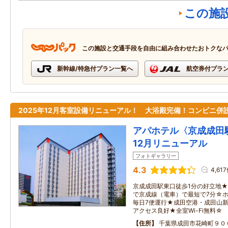
この施
この施設と交通手段を自由に組み合わせたおトクな
新幹線/特急付プラン一覧へ
航空券付プラ
2025年12月客室設備リニューアル！ 大浴殿完備！コンビニ併
アパホテル〈京成成田駅
12月リニューアル
フォトギャラリー
4.3
4,61
京成成田駅東口徒歩1分の好立地
で京成線（電車）で最短で7分☆
毎日7便運行★成田空港・成田山新
アクセス良好★全室Wi-Fi無料☆
住所
千葉県成田市花崎町９０