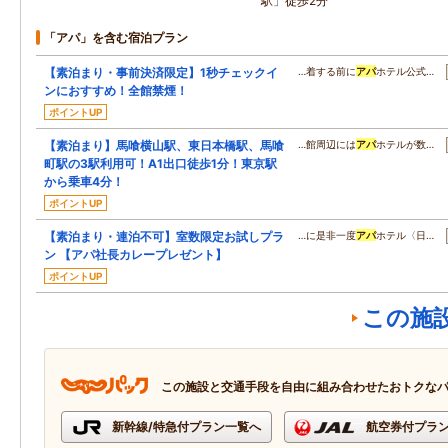
駅」徒歩2分
「アパ」を含む宿泊プラン
【素泊まり・事前決済限定】1秒チェックイ
…着する前に
アパ
ホテル公式…
ンにおすすめ！全館禁煙！
ポイントUP
【素泊まり】馬喰横山駅、東日本橋駅、馬喰
…館周辺には
アパ
ホテルが数…
町駅の3駅利用可！A1出口徒歩1分！東京駅
から乗車4分！
ポイントUP
【素泊まり・連泊不可】室数限定お試しプラ
…に是非一度
アパ
ホテル〈日…
ン 【アパ社長カレープレゼント】
ポイントUP
この施
この施設と交通手段を自由に組み合わせたおトクな
新幹線/特急付プラン一覧へ
航空券付プラ