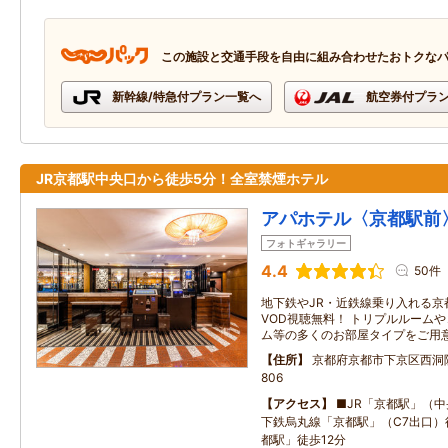
この施設と交通手段を自由に組み合わせたおトクな
新幹線/特急付プラン一覧へ
航空券付プラ
JR京都駅中央口から徒歩5分！全室禁煙ホテル
アパホテル〈京都駅前
フォトギャラリー
4.4
50件
地下鉄やJR・近鉄線乗り入れる京
VOD視聴無料！ トリプルルーム
ム等の多くのお部屋タイプをご用
住所
京都府京都市下京区西洞
806
アクセス
■JR「京都駅」（中
下鉄烏丸線「京都駅」（C7出口）
都駅」徒歩12分