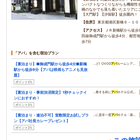
ンパクトなつくりながらも機能性
橋のなかでも落ち着いたエリアに
【大門駅】【汐留駅】徒歩圏内！
住所
東京都港区新橋６－１０
アクセス
ＪＲ新橋駅から徒歩
田線御成門駅から徒歩4分、都営
歩7分
「アパ」を含む宿泊プラン
【素泊まり】■御成門駅から徒歩4分■新橋
…ど) ○VOD
アパ
ルームシア…
駅から徒歩9分【アパは映画もアニメも見放
題】
ポイント2%
【素泊まり・事前決済限定】1秒チェックイ
…着する前に
アパ
ホテル公式…
ンにおすすめ！
ポイント2%
【素泊まり・連泊不可】室数限定お試しプラ
…に是非一度
アパ
ホテル〈新…
ン【アパ社長カレープレゼント】
ポイント2%