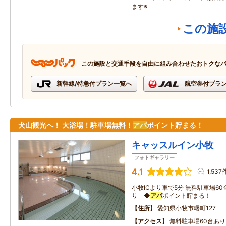
ます※
この施
この施設と交通手段を自由に組み合わせたおトクな
新幹線/特急付プラン一覧へ
航空券付プラ
犬山観光へ！ 大浴場！駐車場無料！
アパ
ポイント貯まる！
キャッスルイン小牧
フォトギャラリー
4.1
1,537
小牧ICより車で5分 無料駐車場6
り ◆
アパ
ポイント貯まる！
住所
愛知県小牧市曙町127
アクセス
無料駐車場60台あり