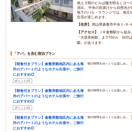
地上３階のビルは陽光明るくヨー
演出。 中央の吹抜けから自然光が
地下のバル・ラウンジでは、地元
交流が楽しめます。
住所
岡山県倉敷市中央１‐９‐
アクセス
ＪＲ倉敷駅から徒歩
「大原美術館」まで150ｍ、目印
園」があります。
「アパ」を含む宿泊プラン
【朝食付きプラン】倉敷美観地区内にある海
朝の時間をゆっくりお楽しみ…
外のアパートのようなホテル出張や、ご旅行
におすすめ◎
ポイント2%
【朝食付きプラン】倉敷美観地区内にある海
朝の時間をゆっくりお楽しみ…
外のアパートのようなホテル出張や、ご旅行
におすすめ◎
ポイント2%
【朝食付きプラン】倉敷美観地区内にある海
朝の時間をゆっくりお楽しみ…
外のアパートのようなホテル出張や、ご旅行
におすすめ◎