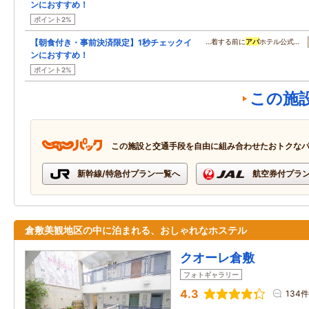
ンにおすすめ！
ポイント2%
【朝食付き・事前決済限定】1秒チェックイ
…着する前に
アパ
ホテル公式…
ンにおすすめ！
ポイント2%
この施
この施設と交通手段を自由に組み合わせたおトクな
新幹線/特急付プラン一覧へ
航空券付プラ
倉敷美観地区の中に泊まれる、おしゃれなホステル
クオーレ倉敷
フォトギャラリー
4.3
134件