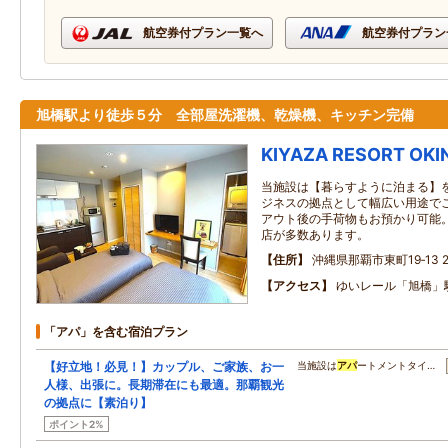
航空券付プラン一覧へ
航空券付プラン
旭橋駅より徒歩５分 全部屋洗濯機、乾燥機、キッチン完備
KIYAZA RESORT OK
当施設は【暮らすように泊まる】
ジネスの拠点として幅広い用途で
アウト後の手荷物もお預かり可能
店が多数あります。
住所
沖縄県那覇市東町19‐13 201,
アクセス
ゆいレール「旭橋」
「アパ」を含む宿泊プラン
【好立地！必見！】カップル、ご家族、お一
当施設は
アパ
ートメントタイ…
人様、出張に。長期滞在にも最適。那覇観光
の拠点に【素泊り】
ポイント2%