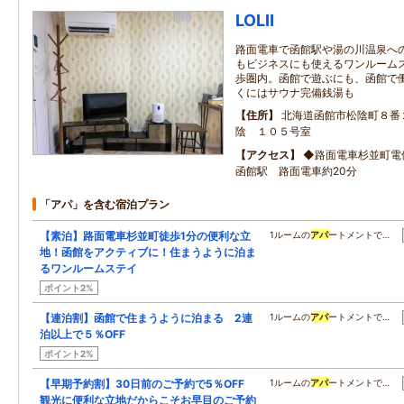
LOLⅡ
路面電車で函館駅や湯の川温泉へ
もビジネスにも使えるワンルームス
歩圏内。函館で遊ぶにも、函館で働
くにはサウナ完備銭湯も
住所
北海道函館市松陰町８番
陰 １０５号室
アクセス
◆路面電車杉並町電停
函館駅 路面電車約20分
「アパ」を含む宿泊プラン
【素泊】路面電車杉並町徒歩1分の便利な立
1ルームの
アパ
ートメントで…
地！函館をアクティブに！住まうように泊ま
るワンルームステイ
ポイント2%
【連泊割】函館で住まうように泊まる 2連
1ルームの
アパ
ートメントで…
泊以上で５％OFF
ポイント2%
【早期予約割】30日前のご予約で5％OFF
1ルームの
アパ
ートメントで…
観光に便利な立地だからこそお早目のご予約