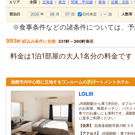
エリア
全国
｜
北海道
｜
東北
｜
関東・甲信越
｜
東海
｜
近畿・北陸
｜
年
月
日
日付未定
泊
宿泊日
人数等
※食事条件などの諸条件については、予
993
軒 絞込み条件に合致
331軒～360軒表示
料金は1泊1部屋の大人1名分の料金で
函館市内中心部に立地するワンルームの
アパ
ートメントホテル
LOLⅢ
JR函館駅から車で約5分。ダブルベ
のお部屋。簡易キッチン、バスト
車でのお越しにも便利です。函館
に是非ご利用ください
住所
北海道函館市新川町３５
アクセス
JR函館駅：車で約5