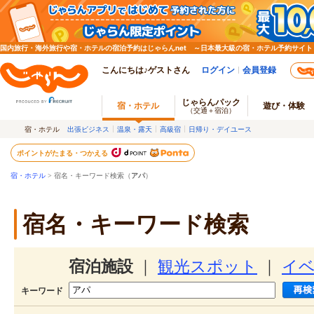
国内旅行・海外旅行や宿・ホテルの宿泊予約はじゃらんnet ～日本最大級の宿・ホテル予約サイト
こんにちは♪ゲストさん
ログイン
会員登録
じゃらんパック
宿・ホテル
遊び・体験
（交通＋宿泊）
宿・ホテル
出張ビジネス
温泉・露天
高級宿
日帰り・デイユース
ポイントがたまる・つかえる
宿・ホテル
> 宿名・キーワード検索（
アパ
）
宿名・キーワード検索
宿泊施設
｜
観光スポット
｜
イ
キーワード