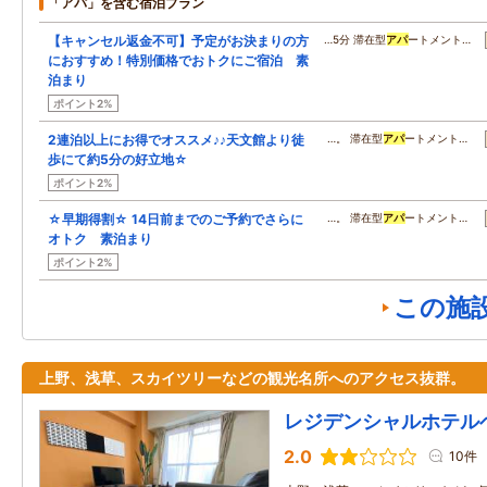
「アパ」を含む宿泊プラン
【キャンセル返金不可】予定がお決まりの方
…5分 滞在型
アパ
ートメント…
におすすめ！特別価格でおトクにご宿泊 素
泊まり
ポイント2%
2連泊以上にお得でオススメ♪♪天文館より徒
…。 滞在型
アパ
ートメント…
歩にて約5分の好立地☆
ポイント2%
☆早期得割☆ 14日前までのご予約でさらに
…。 滞在型
アパ
ートメント…
オトク 素泊まり
ポイント2%
この施
上野、浅草、スカイツリーなどの観光名所へのアクセス抜群。
レジデンシャルホテル
2.0
10件