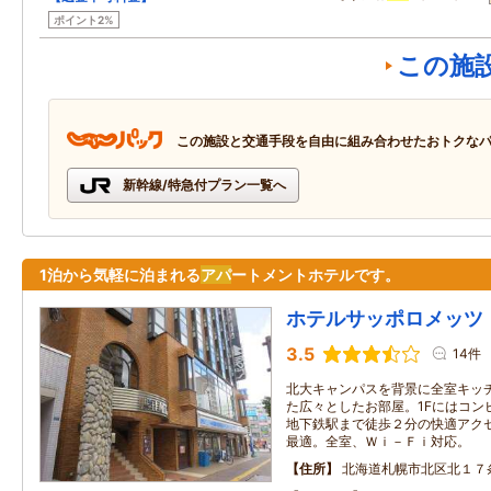
ポイント2%
この施
この施設と交通手段を自由に組み合わせたおトクな
新幹線/特急付プラン一覧へ
1泊から気軽に泊まれる
アパ
ートメントホテルです。
ホテルサッポロメッツ
3.5
14件
北大キャンパスを背景に全室キッ
た広々としたお部屋。1Fにはコン
地下鉄駅まで徒歩２分の快適アク
最適。全室、Ｗｉ－Ｆｉ対応。
住所
北海道札幌市北区北１７