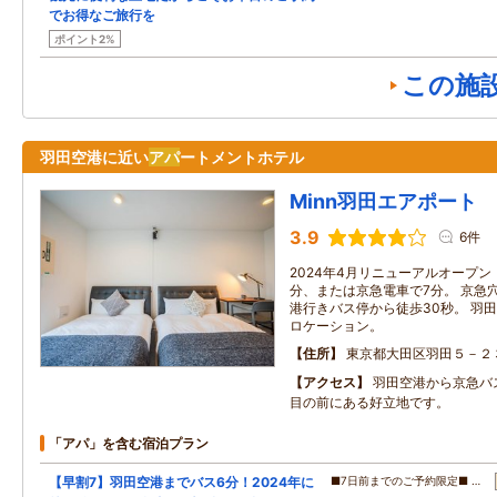
でお得なご旅行を
ポイント2%
この施
羽田空港に近い
アパ
ートメントホテル
Minn羽田エアポート
3.9
6件
2024年4月リニューアルオープン
分、または京急電車で7分。 京急
港行きバス停から徒歩30秒。 羽
ロケーション。
住所
東京都大田区羽田５－２
アクセス
羽田空港から京急バ
目の前にある好立地です。
「アパ」を含む宿泊プラン
【早割7】羽田空港までバス6分！2024年に
■7日前までのご予約限定■ …