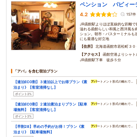
ペンション パピィー
4.2
157件
JR函館駅よりほぼ直線的な距離で
溢れる函館らしい和風と西洋風を
ション。朝市・バスターミナルも
にも最適な好立地
住所
北海道函館市若松町３０
アクセス
函館空港よりシャ
JR函館駅下車 徒歩５分
「アパ」を含む宿泊プラン
【連泊ECO割】３連泊以上でお得プラン《素
アパ
ートメント形式の離れで…
泊まり》【客室清掃なし】
ポイント2%
【連泊ECO割】２連泊素泊まりプラン【駐車
アパ
ートメント形式の離れで…
場無料】【客室清掃なし】
ポイント2%
【早割28】早めの予約がお得！プラン《素
アパ
ートメント形式の離れで…
泊まり》【駐車場無料】