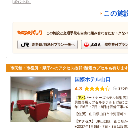
ポイント2%
この施
この施設と交通手段を自由に組み合わせたおトクな
新幹線/特急付プラン一覧へ
航空券付プラ
市民館・市役所・県庁へのアクセス抜群♪酸素カプセルも有りま
国際ホテル山口
4.3
370
【
アパ
パートナーズホテル加盟店】
男性専用カプセルホテルも2階にご
年1月6日・7日・8日は設備工事の
住所
山口県山口市中河原町１
アクセス
JR山口線 山口駅
※2027年1月6日・7日・8日は設