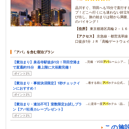
品川すぐ、羽田へも15分で直行す
プ！どこへ行くにも迷わない好立
び出し、旅の始まりは朝から満腹、
のバイキング！
住所
東京都港区高輪２－１６
アクセス
京急線・都営浅草線
口徒歩1分 ＪＲ「高輪ゲートウェ
「アパ」を含む宿泊プラン
【素泊まり】泉岳寺駅徒歩1分！羽田空港ま
…完備 ・VOD
アパ
ルームシア…
で直通約15分 最上階に大浴殿完備！
ポイント2%
【素泊まり・事前決済限定】1秒チェックイ
…着する前に
アパ
ホテル公式…
ンにおすすめ！
ポイント2%
【素泊まり・連泊不可】室数限定お試しプラ
…に是非一度
アパ
ホテル〈品…
ン【アパ社長カレープレゼント】
ポイント2%
この施