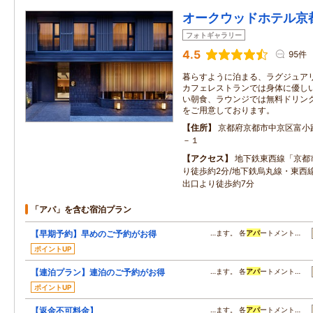
オークウッドホテル京
フォトギャラリー
4.5
95件
暮らすように泊まる、ラグジュア
カフェレストランでは身体に優し
い朝食、ラウンジでは無料ドリンクバー(
をご用意しております。
住所
京都府京都市中京区富小
－１
アクセス
地下鉄東西線「京都
り徒歩約2分/地下鉄烏丸線・東西
出口より徒歩約7分
「アパ」を含む宿泊プラン
【早期予約】早めのご予約がお得
…ます。 各
アパ
ートメント…
ポイントUP
【連泊プラン】連泊のご予約がお得
…ます。 各
アパ
ートメント…
ポイントUP
【返金不可料金】
…ます。 各
アパ
ートメント…