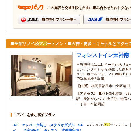
この施設と交通手段を自由に組み合わせたおトクな
航空券付プラン一覧へ
航空券付プラン
■全館リノベ済
アパ
ートメント■天神・博多・キャナルとアクセ
フォレストイン天神南
＊当施設にはエレベータがありませ
ョンレンタル）から派生した家具
メントホテルです。 2018年7月
で新築同様の設備
住所
福岡県福岡市中央区清川
アクセス
■地下鉄七隈線 渡
駅、天神からバスで約7分。最寄バ
一丁目ＦＭ福岡前)
「アパ」を含む宿泊プラン
４F エレベータ無し スタジオダブル 24
…ンションの
アパ
ートメント…
㎡ 全室Wi-Fi 、キッチン、洗濯機完備！