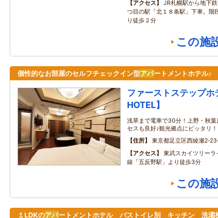
アクセス
JR札幌駅から地下
つ目の駅「北１８条駅」下車。階
り徒歩２分
この施
個性的なお部屋のセルフチェックイン型
アパ
ートメントホテル♪
ファーストステップホテル
HOTEL】
浅草まで電車で30分！上野・秋
セスも良好♪観光拠点にピッタリ！
住所
東京都足立区西綾瀬2‐23
アクセス
東武スカイツリーラ
線「五反野駅」より徒歩3分
この施
１LDKの
アパ
ートメントホテル バストイレ別 キッチン 洗濯