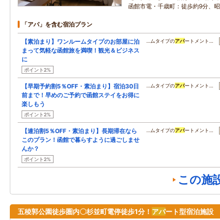
函館市電・千歳町：徒歩約9分、昭
「アパ」を含む宿泊プラン
【素泊まり】ワンルームタイプのお部屋に泊
…ムタイプの
アパ
ートメント…
まって気軽な函館旅を満喫！観光＆ビジネス
に
ポイント2%
【早期予約割5％OFF・素泊まり】宿泊30日
…ムタイプの
アパ
ートメント…
前まで！早めのご予約で函館ステイをお得に
楽しもう
ポイント2%
【連泊割5％OFF・素泊まり】長期滞在なら
…ムタイプの
アパ
ートメント…
このプラン！函館で暮らすように過ごしませ
んか？
ポイント2%
この施
五稜郭公園徒歩圏内〇杉並町電停徒歩1分！
アパ
ート型宿泊施設