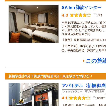
SA Inn 諏訪インター
4.0
9件
全室30平米以上の室内には、独
ンや家具家電を設置しており、長
す。最寄コンビニまで徒歩約1分
や飲食店多数有り便利
住所
長野県諏訪市沖田町４丁
アクセス
JR茅野駅より車で約
分、中央自動車道・諏訪ICより車
この施
新橋駅徒歩9分！御成門駅徒歩4分！東京駅まで2駅4分！
アパホテル〈新橋 御成
フォトギャラリー
宿ブログ新着あり
4.1
858件
【新橋駅】烏森口徒歩9分！【御成