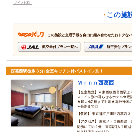
ポイント2%
この施
この施設と交通手段を自由に組み合わせたおトクな
航空券付プラン一覧へ
航空券付プラン
西葛西駅徒歩３分♪全室キッチン付バストイレ別！
Ｍｉｎｎ西葛西
【全室禁煙】☆東西線西葛西駅よ
ストイレ別の暮らせるホテル☆近
★最大4名様まで対応★海外帰国
～長期まで◎
住所
東京都江戸川区西葛西３
アクセス
東京メトロ東西線 
徒歩にて約４分 東京駅(大手町)
線各駅停車で約15分