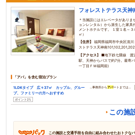
フォレストテラス天神
＊当施設にはエレベータがありませ
ョンレンタル）から派生した家具
メントホテルです。 １室１名～３名
㎡）
住所
福岡県福岡市中央区清川
ストテラス天神南101,102,201,202
アクセス
■地下鉄七隈線 渡
駅、天神からバスで約7分。最寄バ
一丁目ＦＭ福岡前)
「アパ」を含む宿泊プラン
1LDKタイプ 広々37㎡ カップル、グルー
…事務所から
アパ
ートまでは…
プ、ファミリーの方へおすすめ
ポイント2%
この施
この施設と交通手段を自由に組み合わせたおトクな