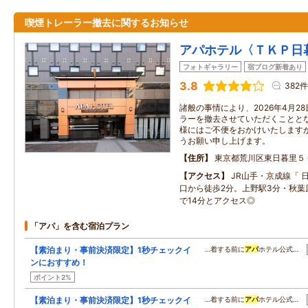
喫煙トレーラー撤去に関するお知らせ
アパホテル〈ＴＫＰ日
フォトギャラリー
宿ブログ新着あり
3.8
382件
諸般の事情により、2026年4月2
ラーを撤去させていただくこととな
様にはご不便をおかけいたします
うお願い申し上げます。
住所
東京都荒川区東日暮里５
アクセス
JR山手・京成線「 
口から徒歩2分。上野駅3分・秋葉
で14分とアクセス◎
「アパ」を含む宿泊プラン
【素泊まり・事前決済限定】1秒チェックイ
…着する前に
アパ
ホテル公式…
ンにおすすめ！
ポイント2%
【素泊まり・事前決済限定】1秒チェックイ
…着する前に
アパ
ホテル公式…