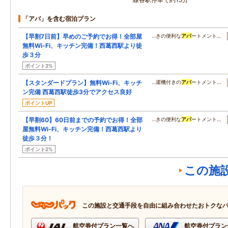
「アパ」を含む宿泊プラン
【早割7日前】早めのご予約でお得！全部屋
…きの便利な
アパ
ートメント…
無料Wi-Fi、キッチン完備！西葛西駅より徒
歩３分
ポイント2%
【スタンダードプラン】無料Wi-Fi、キッチ
…濯機付きの
アパ
ートメント…
ン完備 西葛西駅徒歩3分でアクセス良好
ポイントUP
【早割60】60日前までの予約でお得！全部
…きの便利な
アパ
ートメント…
屋無料Wi-Fi、キッチン完備！西葛西駅より
徒歩３分！
ポイント2%
この施
この施設と交通手段を自由に組み合わせたおトクな
航空券付プラン一覧へ
航空券付プラン