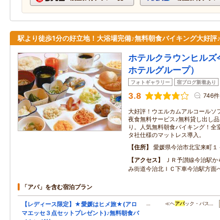
駅より徒歩1分の好立地！大浴場完備♪無料朝食バイキング大好評
ホテルクラウンヒルズ
ホテルグループ）
フォトギャラリー
宿ブログ新着あり
3.8
746件
大好評！ウエルカムアルコールソ
夜食無料サービス♪無料貸し出し
り。人気無料朝食バイキング！全
タ社仕様のマットレス導入。
住所
愛媛県今治市北宝来町１
アクセス
ＪＲ予讃線今治駅か
み街道今治北ＩＣ下車今治駅方面
「アパ」を含む宿泊プラン
【レディース限定】★愛媛はヒメ旅★(アロ
… ≪ヘ
アパ
ック・バス…
マエッセ３点セットプレゼント)♪無料朝食バ