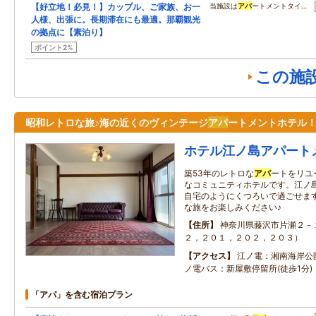
【好立地！必見！】カップル、ご家族、お一
当施設は
アパ
ートメントタイ…
人様、出張に。長期滞在にも最適。那覇観光
の拠点に【素泊り】
ポイント2%
この施
昭和レトロな旅♪海の近くのヴィンテージ
アパ
ートメントホテル
ホテル江ノ島アパート
築53年のレトロな
アパ
ートをリユ
なコミュニティホテルです。江ノ
自宅のようにくつろいで過ごせま
な旅をお楽しみください♪
住所
神奈川県藤沢市片瀬２－
２，２０１，２０２，２０３）
アクセス
江ノ電：湘南海岸公園
ノ電バス：新屋敷停留所(徒歩1分)
「アパ」を含む宿泊プラン