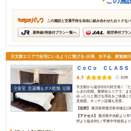
この施
この施設と交通手段を自由に組み合わせたおトクな
新幹線/特急付プラン一覧へ
航空券付プラ
天文館エリアで自宅にいるように寛げる♪出張、女子会、家族旅
ＣｏＣｏ ＣＬＡＳＳ
4.7
52件
天文館から徒歩5分の好立地！「
らぎの空間。繁華街エリアで、ま
ゆったりと寛げる滞在をご体感く
見放題、キッチン設備も充実。
住所
鹿児島県鹿児島市樋之口
アクセス
鹿児島中央駅より市
停より徒歩9分／甲東中学校前より