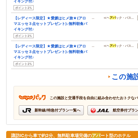
イキング付♪
ポイント2%
【レディース限定】★愛媛はヒメ旅★(アロ
… ≪ヘ
アパ
ック・バス…
マエッセ３点セットプレゼント)♪無料朝食バ
イキング付♪
ポイント2%
【レディース限定】★愛媛はヒメ旅★(アロ
… ≪ヘ
アパ
ック・バス…
マエッセ３点セットプレゼント)♪無料朝食バ
イキング付♪
ポイント2%
この施
この施設と交通手段を自由に組み合わせたおトクな
新幹線/特急付プラン一覧へ
航空券付プラ
諏訪ICから車で約2分、無料駐車場完備の
アパ
ート型のホテル