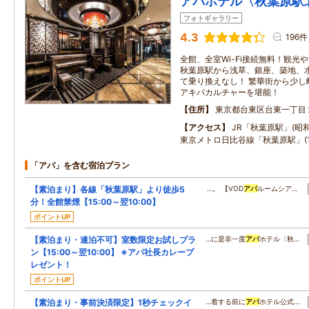
アパホテル〈秋葉原駅
フォトギャラリー
4.3
196件
全館、全室Wi-Fi接続無料！観光
秋葉原駅から浅草、銀座、築地、
て乗り換えなし！ 繁華街から少し
アキバカルチャーを堪能！
住所
東京都台東区台東一丁目
アクセス
JR「秋葉原駅」(昭
東京メトロ日比谷線「秋葉原駅」(1
「アパ」を含む宿泊プラン
【素泊まり】各線「秋葉原駅」より徒歩5
…。 【VOD
アパ
ルームシア…
分！全館禁煙【15:00～翌10:00】
ポイントUP
【素泊まり・連泊不可】室数限定お試しプラ
…に是非一度
アパ
ホテル〈秋…
ン【15:00～翌10:00】 ※アパ社長カレープ
レゼント！
ポイントUP
【素泊まり・事前決済限定】1秒チェックイ
…着する前に
アパ
ホテル公式…