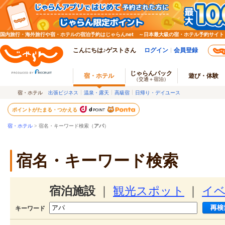
国内旅行・海外旅行や宿・ホテルの宿泊予約はじゃらんnet ～日本最大級の宿・ホテル予約サイト
こんにちは♪ゲストさん
ログイン
会員登録
じゃらんパック
宿・ホテル
遊び・体験
（交通＋宿泊）
宿・ホテル
出張ビジネス
温泉・露天
高級宿
日帰り・デイユース
ポイントがたまる・つかえる
宿・ホテル
> 宿名・キーワード検索（
アパ
）
宿名・キーワード検索
宿泊施設
｜
観光スポット
｜
イ
キーワード