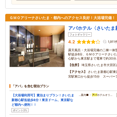
ＧＭＯアリーナさいたま・都内へのアクセス良好！大浴場完備！
アパホテル〈さいたま
フォトギャラリー
4.2
1,911
露天風呂・大浴場完備の二棟一体型
駅徒歩8分、ＧＭＯアリーナさいた
心駅から東京駅まで電車で約30
住所
埼玉県さいたま市大宮区
アクセス
さいたま新都心駅東
宮駅東口から徒歩15分 スーパー
「アパ」を含む宿泊プラン
【大浴場利用可】素泊まりプラン！さいたま
…案内■ ・
アパ
ホテルオリ…
新都心駅迄徒歩8分！東京ドーム、東京駅な
ど都内へ便利！！
ポイント2%