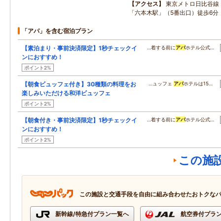
アクセス
東京メトロ日比谷線
「六本木駅」（5番出口）徒歩6分
「アパ」を含む宿泊プラン
【素泊まり・事前決済限定】1秒チェックイ
…着する前に
アパ
ホテル公式…
ンにおすすめ！
ポイント2%
【朝食ビュッフェ付き】30種類の料理をお
…ュッフェ
アパ
ホテルは15…
楽しみいただける和洋ビュッフェ
ポイント2%
【朝食付き・事前決済限定】1秒チェックイ
…着する前に
アパ
ホテル公式…
ンにおすすめ！
ポイント2%
この施
この施設と交通手段を自由に組み合わせたおトクな
新幹線/特急付プラン一覧へ
航空券付プラ