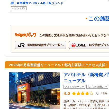
備！全室禁煙アパホテル最上級ブランド
ポイント2%
この施
この施設と交通手段を自由に組み合わせたおトクな
新幹線/特急付プラン一覧へ
航空券付プラ
2026年5月客室設備リニューアル！都内主要駅にアクセス抜群！
アパホテル〈新橋虎ノ門
ニューアル
フォトギャラリー
宿ブログ新着あり
4.0
48件
壁紙・カーペット・空調も新調！
可 新橋駅・内幸町駅・虎ノ門駅・
圏内！東京ドームへも4駅乗換な