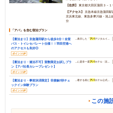
住所
東京都大田区蒲田３－１
アクセス
京急本線京急蒲田駅西
京浜東北線、東急多摩川線・池上
分
「アパ」を含む宿泊プラン
【素泊まり】京急蒲田駅から徒歩3分！全室
…表示した「
アパ
デジタルイ…
バス・トイレセパレート仕様！！羽田空港へ
のアクセスも良好◎
ポイントUP
【素泊まり・連泊不可】室数限定お試しプラ
…に是非一度
アパ
ホテル〈京…
ン【アパ社長カレープレゼント】
ポイントUP
【素泊まり・事前決済限定】非接触1秒チェ
…着する前に
アパ
ホテル公式…
ックイン体験プラン
ポイントUP
この施