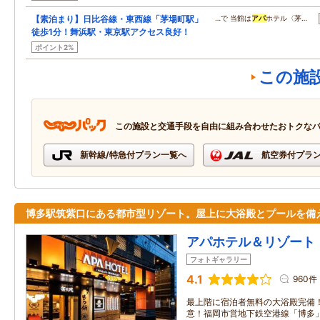
【素泊まり】日比谷線・東西線「茅場町駅」
…で 当館は
アパ
ホテル〈茅…
徒歩1分！舞浜駅・東京駅アクセス良好！
ポイント2%
この施
この施設と交通手段を自由に組み合わせたおトクな
新幹線/特急付プラン一覧へ
航空券付プラ
博多駅筑紫口にある都市型リゾート。屋上に大浴殿とプールを備
アパホテル＆リゾート
フォトギャラリー
4.1
960件
最上階に宿泊者無料の大浴殿完備
意！福岡市営地下鉄空港線「博多