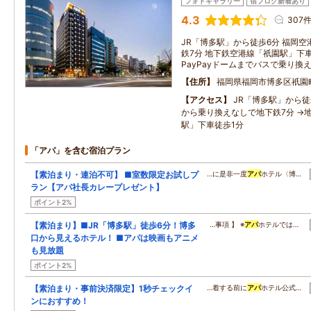
フォトギャラリー
宿ブログ新着あり
4.3
307
JR「博多駅」から徒歩6分 福岡
鉄7分 地下鉄空港線「祇園駅」下車
PayPayドームまでバスで乗り換
住所
福岡県福岡市博多区祇園
アクセス
JR「博多駅」から
から乗り換えなしで地下鉄7分 →
駅」下車徒歩1分
「アパ」を含む宿泊プラン
【素泊まり・連泊不可】 ■室数限定お試しプ
…に是非一度
アパ
ホテル〈博…
ラン【アパ社長カレープレゼント】
ポイント2%
【素泊まり】■JR「博多駅」徒歩6分！博多
…事項 】 ※
アパ
ホテルでは…
口から見えるホテル！ ■アパは映画もアニメ
も見放題
ポイント2%
【素泊まり・事前決済限定】1秒チェックイ
…着する前に
アパ
ホテル公式…
ンにおすすめ！