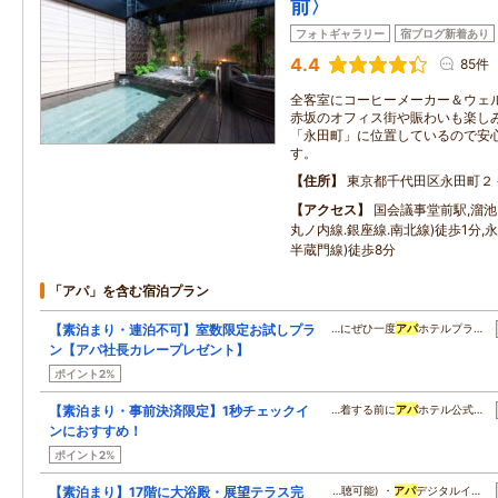
前〉
フォトギャラリー
宿ブログ新着あり
4.4
85件
全客室にコーヒーメーカー＆ウェ
赤坂のオフィス街や賑わいも楽し
「永田町」に位置しているので安
す。
住所
東京都千代田区永田町２
アクセス
国会議事堂前駅,溜池
丸ノ内線.銀座線.南北線)徒歩1分,
半蔵門線)徒歩8分
「アパ」を含む宿泊プラン
【素泊まり・連泊不可】室数限定お試しプラ
…にぜひ一度
アパ
ホテルプラ…
ン【アパ社長カレープレゼント】
ポイント2%
【素泊まり・事前決済限定】1秒チェックイ
…着する前に
アパ
ホテル公式…
ンにおすすめ！
ポイント2%
【素泊まり】17階に大浴殿・展望テラス完
…聴可能) ・
アパ
デジタルイ…