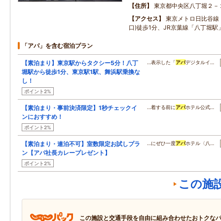
住所
東京都中央区八丁堀２－
アクセス
東京メトロ日比谷線「
口)徒歩1分、JR京葉線「八丁堀駅」
「アパ」を含む宿泊プラン
【素泊まり】東京駅からタクシー5分！八丁
…表示した「
アパ
デジタルイ…
堀駅から徒歩1分、東京駅1駅、舞浜駅乗換な
し！
ポイント2%
【素泊まり・事前決済限定】1秒チェックイ
…着する前に
アパ
ホテル公式…
ンにおすすめ！
ポイント2%
【素泊まり・連泊不可】室数限定お試しプラ
…にぜひ一度
アパ
ホテル〈八…
ン【アパ社長カレープレゼント】
ポイント2%
この施
この施設と交通手段を自由に組み合わせたおトクな