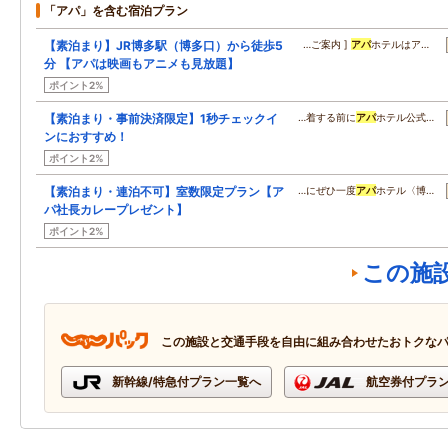
「アパ」を含む宿泊プラン
【素泊まり】JR博多駅（博多口）から徒歩5
…ご案内 ]
アパ
ホテルはア…
分 【アパは映画もアニメも見放題】
ポイント2%
【素泊まり・事前決済限定】1秒チェックイ
…着する前に
アパ
ホテル公式…
ンにおすすめ！
ポイント2%
【素泊まり・連泊不可】室数限定プラン【ア
…にぜひ一度
アパ
ホテル〈博…
パ社長カレープレゼント】
ポイント2%
この施
この施設と交通手段を自由に組み合わせたおトクな
新幹線/特急付プラン一覧へ
航空券付プラ