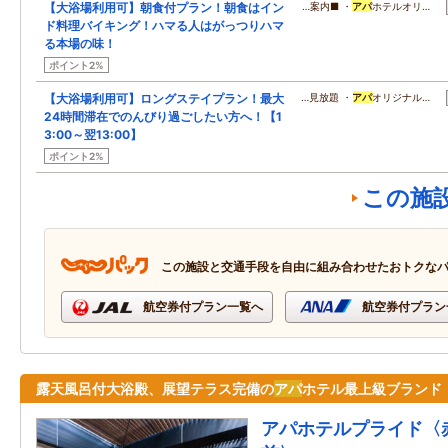
【大浴場利用可】朝食付プラン！朝食はイン
…案内■ ・
アパ
ホテルオリ…
ド料理バイキング！ハマる人はがっつりハマ
る本場の味！
ポイント2%
【大浴場利用可】ロングステイプラン！最大
…見放題 ・
アパ
オリジナル…
24時間滞在でのんびり過ごしたい方へ！【1
3:00～翌13:00】
ポイント2%
この施
この施設と交通手段を自由に組み合わせたおトクな
航空券付プラン一覧へ
航空券付プラン
露天風呂付大浴殿、展望テラス完備の
アパ
ホテル最上級ブランド
アパホテルプライド〈