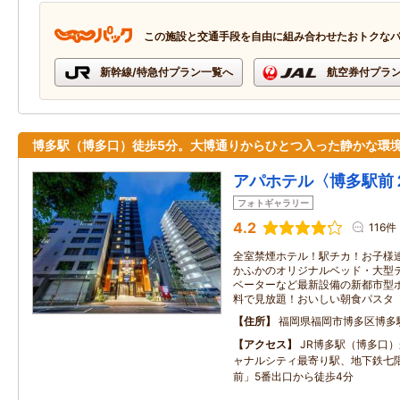
この施設と交通手段を自由に組み合わせたおトクな
新幹線/特急付プラン一覧へ
航空券付プラ
博多駅（博多口）徒歩5分。大博通りからひとつ入った静かな環
アパホテル〈博多駅前
フォトギャラリー
4.2
116件
全室禁煙ホテル！駅チカ！お子様
かふかのオリジナルベッド・大型
ベーターなど最新設備の新都市型
料で見放題！おいしい朝食パスタ
住所
福岡県福岡市博多区博多
アクセス
JR博多駅（博多口
ャナルシティ最寄り駅、地下鉄七
前」5番出口から徒歩4分