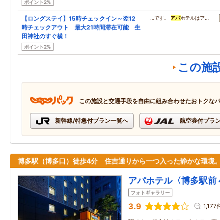
ポイント2%
【ロングステイ】15時チェックイン～翌12
…です。
アパ
ホテルはア…
時チェックアウト 最大21時間滞在可能 生
田神社のすぐ横！
ポイント2%
この施
この施設と交通手段を自由に組み合わせたおトクな
新幹線/特急付プラン一覧へ
航空券付プラ
博多駅（博多口）徒歩4分 住吉通りから一つ入った静かな環境
アパホテル〈博多駅前
フォトギャラリー
3.9
1,177