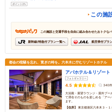
ポイント2%
この施
この施設と交通手段を自由に組み合わせたおトクな
新幹線/特急付プラン一覧へ
航空券付プラ
都会の喧騒を忘れ、寛ぎの時を。六本木に佇むリゾートホテル
アパホテル＆リゾート
フォトギャラリー
4.5
340
大浴殿・展望ラウンジ・屋外プー
て滞在そのものを楽しめる「アー
ます。
住所
東京都港区六本木３－１