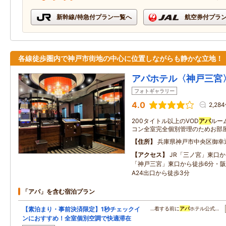
新幹線/特急付プラン一覧へ
航空券付プラ
各線徒歩圏内で神戸市街地の中心に位置しながらも静かな立地！
アパホテル〈神戸三宮
フォトギャラリー
4.0
2,28
200タイトル以上のVOD
アパ
ルー
コン全室完全個別管理のためお部
住所
兵庫県神戸市中央区御幸通5
アクセス
JR「三ノ宮」東口
「神戸三宮」東口から徒歩6分・
A24出口から徒歩3分
「アパ」を含む宿泊プラン
【素泊まり・事前決済限定】1秒チェックイ
…着する前に
アパ
ホテル公式…
ンにおすすめ！全室個別空調で快適滞在