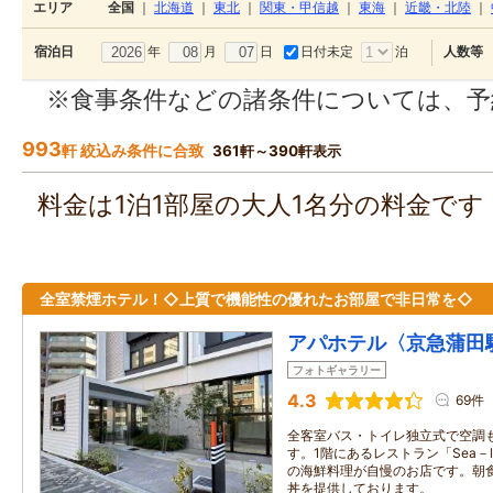
エリア
全国
｜
北海道
｜
東北
｜
関東・甲信越
｜
東海
｜
近畿・北陸
｜
年
月
日
日付未定
泊
宿泊日
人数等
※食事条件などの諸条件については、予
993
軒 絞込み条件に合致
361軒～390軒表示
料金は1泊1部屋の大人1名分の料金で
全室禁煙ホテル！◇上質で機能性の優れたお部屋で非日常を◇
アパホテル〈京急蒲田
フォトギャラリー
4.3
69件
全客室バス・トイレ独立式で空調
す。1階にあるレストラン「Sea－
の海鮮料理が自慢のお店です。朝
丼を提供しております。