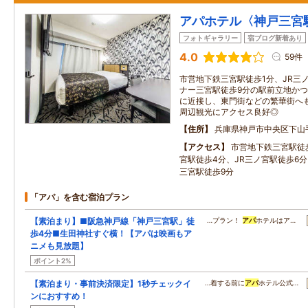
アパホテル〈神戸三宮
フォトギャラリー
宿ブログ新着あり
4.0
59件
市営地下鉄三宮駅徒歩1分、JR三
ナー三宮駅徒歩9分の駅前立地か
に近接し、東門街などの繁華街へ
周辺観光にアクセス良好◎
住所
兵庫県神戸市中央区下山
アクセス
市営地下鉄三宮駅徒
宮駅徒歩4分、JR三ノ宮駅徒歩6
三宮駅徒歩9分
「アパ」を含む宿泊プラン
【素泊まり】■阪急神戸線「神戸三宮駅」徒
…プラン！
アパ
ホテルはア…
歩4分■生田神社すぐ横！【アパは映画もア
ニメも見放題】
ポイント2%
【素泊まり・事前決済限定】1秒チェックイ
…着する前に
アパ
ホテル公式…
ンにおすすめ！