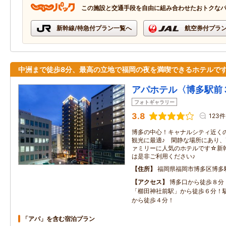
この施設と交通手段を自由に組み合わせたおトクな
新幹線/特急付プラン一覧へ
航空券付プラ
中洲まで徒歩8分、最高の立地で福岡の夜を満喫できるホテルで
アパホテル〈博多駅前
フォトギャラリー
3.8
123件
博多の中心！キャナルシティ近く
観光に最適♪ 閑静な場所にあり
ァミリーに人気のホテルです☆新
は是非ご利用ください♪
住所
福岡県福岡市博多区博多
アクセス
博多口から徒歩８分
「櫛田神社前駅」から徒歩６分！
から徒歩４分！
「アパ」を含む宿泊プラン