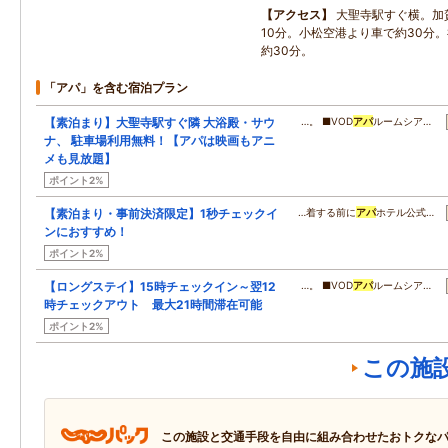
アクセス
大聖寺駅すぐ横。加
10分。小松空港より車で約30分
約30分。
「アパ」を含む宿泊プラン
【素泊まり】大聖寺駅すぐ隣 大浴殿・サウ
…。 ■VOD
アパ
ルームシア…
ナ、 駐車場利用無料！【アパは映画もアニ
メも見放題】
ポイント2%
【素泊まり・事前決済限定】1秒チェックイ
…着する前に
アパ
ホテル公式…
ンにおすすめ！
ポイント2%
【ロングステイ】15時チェックイン～翌12
…。 ■VOD
アパ
ルームシア…
時チェックアウト 最大21時間滞在可能
ポイント2%
この施
この施設と交通手段を自由に組み合わせたおトクな