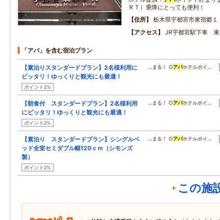
ＲＴ）乗降にとっても便利！
住所
栃木県宇都宮市東宿郷１
アクセス
JR宇都宮駅下車 
「アパ」を含む宿泊プラン
【素泊りスタンダードプラン】2名様利用に
…まる！ ○
アパ
ホテルポイ…
ピッタリ！ゆっくりと観光にも最適！
ポイント2%
【朝食付 スタンダードプラン】2名様利用
…まる！ ○
アパ
ホテルポイ…
にピッタリ！ゆっくりと観光にも最適！
ポイント2%
【素泊り スタンダードプラン】シングルベ
…まる！ ○
アパ
ホテルポイ…
ッド全室セミダブル幅120ｃｍ（シモンズ
製）
ポイント2%
この施