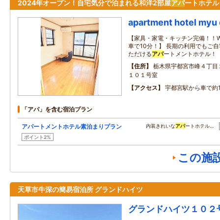
2024年オープン！自宅気分で泊まれる和洋2部屋
アパ
ートホテル
apartment hotel myu
【家具・家電・キッチン完備！！Wi
車で10分！】 長期の利用でもご
ただける
アパ
ートメントホテル！
住所
栃木県宇都宮市峰４丁目
１０１号室
アクセス
宇都宮駅から車で約1
「アパ」を含む宿泊プラン
アパートメントホテル素泊まりプラン
内装きれいな
アパ
ートホテル…
ポイント2%
この施
天草市牛深の簡易宿泊所 グランドハイツ
グランドハイツ１０２