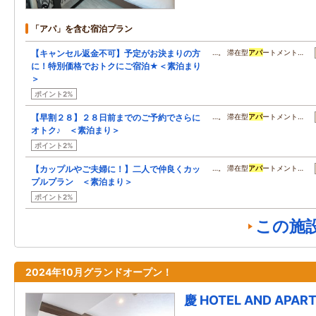
「アパ」を含む宿泊プラン
【キャンセル返金不可】予定がお決まりの方
…。 滞在型
アパ
ートメント…
に！特別価格でおトクにご宿泊★＜素泊まり
＞
ポイント2%
【早割２８】２８日前までのご予約でさらに
…。 滞在型
アパ
ートメント…
オトク♪ ＜素泊まり＞
ポイント2%
【カップルやご夫婦に！】二人で仲良くカッ
…。 滞在型
アパ
ートメント…
プルプラン ＜素泊まり＞
ポイント2%
この施
2024年10月グランドオープン！
慶 HOTEL AND APAR