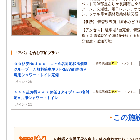
ペット同伴部屋あり☆長期滞在☆
アコン、洗濯機、電子レンジ、ポ
シ、タオル等☆農林漁業体験民宿
住所
青森県五所川原市みどり
アクセス
駐車場5台完備。青
程度 新青森駅から車45分程度 五
分程度・送迎可能
「アパ」を含む宿泊プラン
☆☆格安No１☆☆ １～６名対応和風個室
…和洋風個室
アパ
ートメント…
グループ ☆無料駐車場☆FREEWifi完備☆
専用シャワー・トイレ完備
ポイント2%
☆☆☆超お得☆☆☆お任せタイプ１～6名対
…和洋風個室
アパ
ートメント…
応※共用シャワー・トイレ
ポイント2%
この施
この施設と交通手段を自由に組み合わせたおトクな