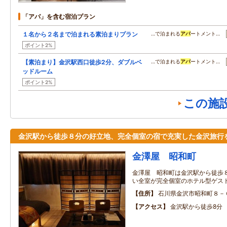
「アパ」を含む宿泊プラン
１名から２名まで泊まれる素泊まりプラン
…で泊まれる
アパ
ートメント…
ポイント2%
【素泊まり】金沢駅西口徒歩2分、ダブルベ
…で泊まれる
アパ
ートメント…
ッドルーム
ポイント2%
この施
金沢駅から徒歩８分の好立地、完全個室の宿で充実した金沢旅行
金澤屋 昭和町
金澤屋 昭和町は金沢駅から徒歩
い全室が完全個室のホテル型ゲス
住所
石川県金沢市昭和町８－
アクセス
金沢駅から徒歩8分