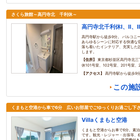
さくら旅館～高円寺北 千利休～
高円寺北千利休Ⅰ、Ⅱ、
高円寺駅から徒歩9分。 バルコニ
あらゆるシーンに対応する快適な
落ち着いたインテリア、充実した
します。
住所
東京都杉並区高円寺北三
休101号室、102号室、201号室、
アクセス
高円寺駅から徒歩9
この施
くまもと空港から車で6分 広いお部屋でごゆっくりお過ごし下
Villaくまもと空港
くまもと空港からお車で6分。素
です。観光・レジャー・出張等、
けます♪ミニキッチン・洗濯機付