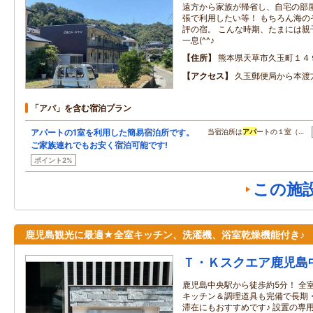
遠方から家族が帰省し、自宅の部
張で利用したい等！ もちろん海の
評の宿。 こんな時期、たまには親
一息(^^♪
住所
熊本県天草市久玉町１４
アクセス
久玉郵便局から本渡
「アパ」を含む宿泊プラン
アパートの1室を利用した簡易宿泊所です。
当宿泊所は
アパ
ートの１室（…
ご家族連れでもお安く宿泊可能です!
ポイント2%
この施
鹿児島観光に最適★全室キッチン、洗濯機、浴室乾燥機能付き♪
Ｔ・Ｋスクエア鹿児島
鹿児島中央駅から徒歩約5分！ 全
キッチン＆調理道具も完備で長期
滞在にもおすすめです♪ 設置の専