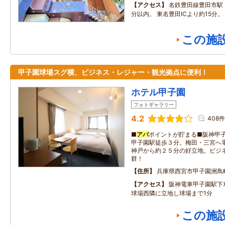
アクセス
名鉄豊田線豊田市駅
分以内。 東名豊田ICより約15分。
この施
甲子園球場スグ横、ビジネス・レジャー・観光拠点に便利！
ホテル甲子園
フォトギャラリー
4.2
408件
■
アパ
ポイントが貯まる■阪神甲
甲子園駅徒歩３分。梅田・三宮へ
神戸から約２５分の好立地。ビジ
群！
住所
兵庫県西宮市甲子園洲鳥
アクセス
阪神電車甲子園駅下
球場西隣に立地し球場まで1分
この施