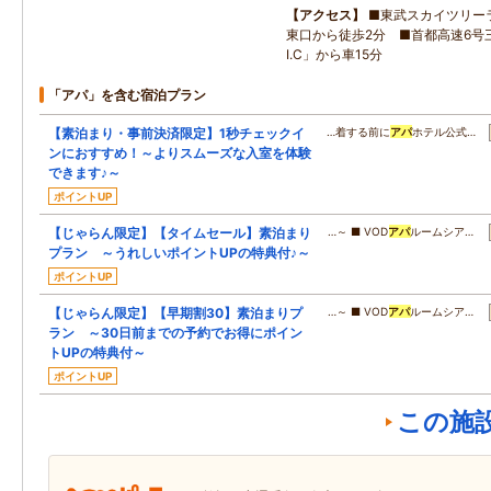
アクセス
■東武スカイツリー
東口から徒歩2分 ■首都高速6号
I.C」から車15分
「アパ」を含む宿泊プラン
【素泊まり・事前決済限定】1秒チェックイ
…着する前に
アパ
ホテル公式…
ンにおすすめ！～よりスムーズな入室を体験
できます♪～
ポイントUP
【じゃらん限定】【タイムセール】素泊まり
…～ ■ VOD
アパ
ルームシア…
プラン ～うれしいポイントUPの特典付♪～
ポイントUP
【じゃらん限定】【早期割30】素泊まりプ
…～ ■ VOD
アパ
ルームシア…
ラン ～30日前までの予約でお得にポイン
トUPの特典付～
ポイントUP
この施