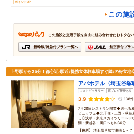
ポイントUP
この施
この施設と交通手段を自由に組み合わせたおトクな
新幹線/特急付プラン一覧へ
航空券付プラ
上野駅から25分！都心近♪駅近♪提携立体駐車場すぐ隣♪の好立地
アパホテル〈埼玉谷塚
フォトギャラリー
宿ブログ新着あり
3.9
138件
7月28日レストラン開業◆選べる
ビュッフェ◆北千住・上野・秋葉
し◎浅草・東京スカイツリーへ30
潮・新越谷・川口へも約30分
住所
埼玉県草加市瀬崎１－７