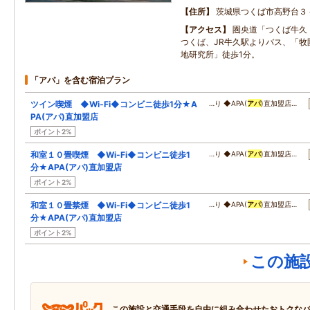
住所
茨城県つくば市高野台３
アクセス
圏央道「つくば牛久
つくば、JR牛久駅よりバス、「牧
地研究所」徒歩1分。
「アパ」を含む宿泊プラン
ツイン喫煙 ◆Wi-Fi◆コンビニ徒歩1分★A
…り ◆APA(
アパ
)直加盟店…
PA(アパ)直加盟店
ポイント2%
和室１０畳喫煙 ◆Wi-Fi◆コンビニ徒歩1
…り ◆APA(
アパ
)直加盟店…
分★APA(アパ)直加盟店
ポイント2%
和室１０畳禁煙 ◆Wi-Fi◆コンビニ徒歩1
…り ◆APA(
アパ
)直加盟店…
分★APA(アパ)直加盟店
ポイント2%
この施
この施設と交通手段を自由に組み合わせたおトクな