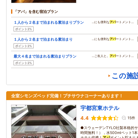
「アパ」を含む宿泊プラン
１人から２名まで泊まれる素泊まりプラン
…にも便利な
アパ
ートメント…
ポイント2%
１人から２名まで泊まれる素泊まり
…にも便利な
アパ
ートメント…
ポイント2%
最大４名まで泊まれる素泊まりプラン
…ご友人と。
アパ
ートメント…
ポイント2%
この施
全室シモンズベッド完備！プチサウナコーナーあります！
宇都宮東ホテル
4.4
15件
●スウェーデンTYLO社製本格的
時間無料！），水500mlペット1
ホテル提携！
アパ
ポイント貯まり