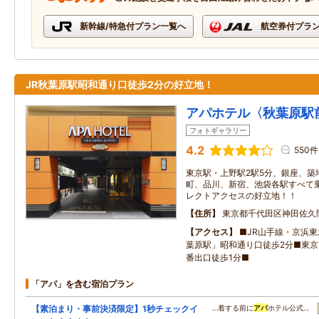
新幹線/特急付プラン一覧へ
航空券付プラ
JR秋葉原駅昭和通り口徒歩2分の好立地！
アパホテル〈秋葉原駅
フォトギャラリー
4.2
550件
東京駅・上野駅2駅5分、銀座、築
町、品川、新宿、池袋各駅すべて
レクトアクセスの好立地！！
住所
東京都千代田区神田佐久
アクセス
■JR山手線・京浜
葉原駅」昭和通り口徒歩2分■東京
番出口徒歩1分■
「アパ」を含む宿泊プラン
【素泊まり・事前決済限定】1秒チェックイ
…着する前に
アパ
ホテル公式…