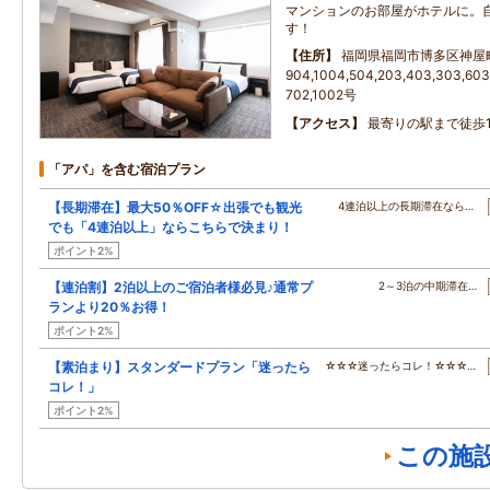
マンションのお部屋がホテルに。
す！
住所
福岡県福岡市博多区神屋
904,1004,504,203,403,303,603,
702,1002号
アクセス
最寄りの駅まで徒歩
「アパ」を含む宿泊プラン
【長期滞在】最大50％OFF☆出張でも観光
4連泊以上の長期滞在なら…
でも「4連泊以上」ならこちらで決まり！
ポイント2%
【連泊割】2泊以上のご宿泊者様必見♪通常プ
2～3泊の中期滞在…
ランより20％お得！
ポイント2%
【素泊まり】スタンダードプラン「迷ったら
☆☆☆迷ったらコレ！☆☆☆…
コレ！」
ポイント2%
この施