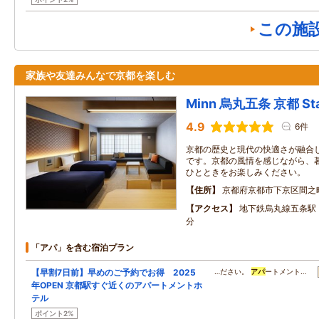
この施
家族や友達みんなで京都を楽しむ
Minn 烏丸五条 京都 Stat
4.9
6件
京都の歴史と現代の快適さが融合
です。京都の風情を感じながら、
ひとときをお楽しみください。
住所
京都府京都市下京区間之
アクセス
地下鉄烏丸線五条駅
分
「アパ」を含む宿泊プラン
【早割7日前】早めのご予約でお得 2025
…ださい。
アパ
ートメント…
年OPEN 京都駅すぐ近くのアパートメントホ
テル
ポイント2%