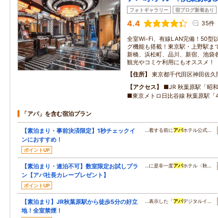
フォトギャラリー
宿ブログ新着あり
4.4
35件
全室Wi-Fi、有線LAN完備！50
グ機能も搭載！東京駅・上野駅まで
新橋、浜松町、品川、新宿、池袋
観光やコミケ利用にもオススメ！
住所
東京都千代田区神田佐久
アクセス
■JR 秋葉原駅「昭
■東京メトロ日比谷線 秋葉原駅「
「アパ」を含む宿泊プラン
【素泊まり・事前決済限定】1秒チェックイ
…着する前に
アパ
ホテル公式…
ンにおすすめ！
ポイントUP
【素泊まり・連泊不可】数室限定お試しプラ
…に是非一度
アパ
ホテル〈秋…
ン【アパ社長カレープレゼント】
ポイントUP
【素泊まり】JR秋葉原駅から徒歩5分の好立
…表示した「
アパ
デジタルイ…
地！全室禁煙！