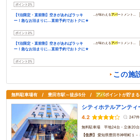
ポイント2%
【1泊限定・直前割】空きがあればラッキ
…が味わえる
アパ
ートメント…
ー！急なお泊まりに...直前予約でおトクに★
ポイント2%
【1泊限定・直前割】空きがあればラッキ
…が味わえる
アパ
ートメント…
ー！急なお泊まりに...直前予約でおトクに★
ポイント2%
この施
無料駐車場有 / 豊田市駅～徒歩5分 /
アパ
ポイントが貯まる
シティホテルアンティ
4.2
247件
無料駐車場 平地24台・立体20
住所
愛知県豊田市神明町１－