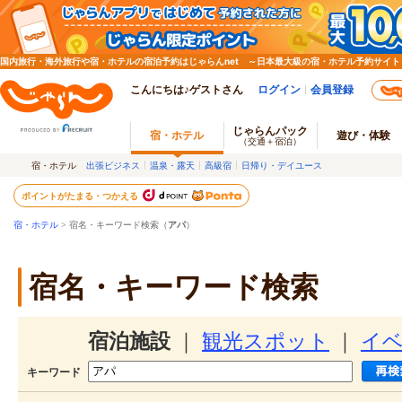
国内旅行・海外旅行や宿・ホテルの宿泊予約はじゃらんnet ～日本最大級の宿・ホテル予約サイト
こんにちは♪ゲストさん
ログイン
会員登録
じゃらんパック
宿・ホテル
遊び・体験
（交通＋宿泊）
宿・ホテル
出張ビジネス
温泉・露天
高級宿
日帰り・デイユース
ポイントがたまる・つかえる
宿・ホテル
> 宿名・キーワード検索（
アパ
）
宿名・キーワード検索
宿泊施設
｜
観光スポット
｜
イ
キーワード