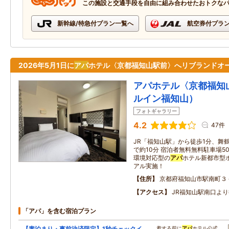
この施設と交通手段を自由に組み合わせたおトクな
新幹線/特急付プラン一覧へ
航空券付プラ
2026年5月1日に
アパ
ホテル〈京都福知山駅前〉へリブランドオ
アパホテル〈京都福知
ルイン福知山）
フォトギャラリー
4.2
47件
JR「福知山駅」から徒歩1分、舞鶴自
で約10分 宿泊者無料無料駐車場5
環境対応型の
アパ
ホテル新都市型
アル実施！
住所
京都府福知山市駅南町３
アクセス
JR福知山駅南口より
「アパ」を含む宿泊プラン
【素泊まり・事前決済限定】1秒チェックイ
…着する前に
アパ
ホテル公式…