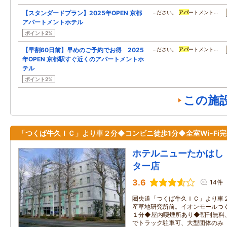
【スタンダードプラン】2025年OPEN 京都
…ださい。
アパ
ートメント…
アパートメントホテル
ポイント2%
【早割60日前】早めのご予約でお得 2025
…ださい。
アパ
ートメント…
年OPEN 京都駅すぐ近くのアパートメントホ
テル
ポイント2%
この施
「つくば牛久ＩＣ」より車２分◆コンビニ徒歩1分◆全室Wi-Fi
ホテルニューたかはし
ター店
3.6
14件
圏央道「つくば牛久ＩＣ」より車
産草地研究所前。イオンモールつ
１分◆屋内喫煙所あり◆朝刊無料
でトラック駐車可、大型団体のみ