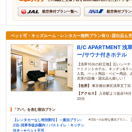
航空券付プラン一覧へ
航空券付プラン
ペット可・キッズルーム・レンタカー無料プラン有り♪貸出品も
B/C APARTMENT 
ー/サウナ付きホテル
【浅草10分の好立地】広いシーテ
ートメントホテル。キッチン&ラ
人気。ペット用品・ベビー用品、
充実の設備・貸出品も嬉しい！
住所
東京都台東区浅草五丁目
アクセス
入谷駅より徒歩14
20分
「アパ」を含む宿泊プラン
【レンタカーなし特別割引】～連泊プラン♪
☆2泊～のお得な連泊プラン…
2泊-浅草寺徒歩圏内！バストイレ・キッチン
付き～※ペット不可