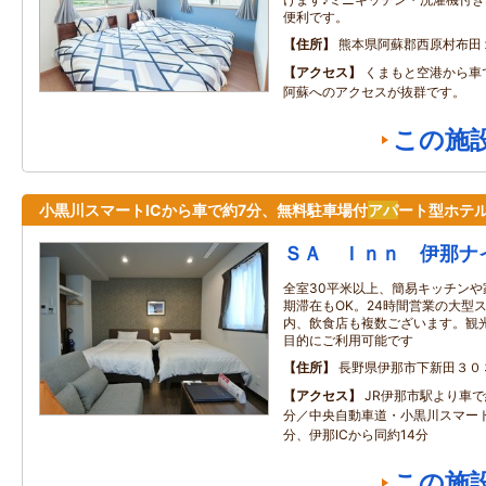
便利です。
住所
熊本県阿蘇郡西原村布田
アクセス
くまもと空港から車
阿蘇へのアクセスが抜群です。
この施
小黒川スマートICから車で約7分、無料駐車場付
アパ
ート型ホテ
ＳＡ Ｉｎｎ 伊那ナ
全室30平米以上、簡易キッチン
期滞在もOK。24時間営業の大型
内、飲食店も複数ございます。観
目的にご利用可能です
住所
長野県伊那市下新田３０
アクセス
JR伊那市駅より車で
分／中央自動車道・小黒川スマート
分、伊那ICから同約14分
この施