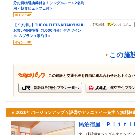
分お買物引換券付き！シングルルーム2名利
用＜朝食ビュッフェ付＞
ポイントUP
【イチ押し】THE OUTLETS KITAKYUSHU
…学習施設、
アパ
レルやスポ…
お買い物引換券（1,000円分）付きツイン
ル-ムプラン＜素泊り＞
ポイントUP
この施
この施設と交通手段を自由に組み合わせたおトクな
新幹線/特急付プラン一覧へ
航空券付プラ
☆2026年バージョンアップ☆設備やアメニテイー充実☆無料駐
民泊宿屋 ＰｉｔｔＩ
☆一棟貸切☆シングル☆カップル