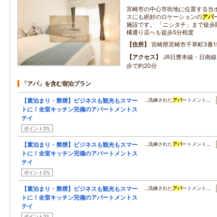
宮崎市の中心市街地に位置する当
スにも絶好のロケーションの
アパ
施設です。 「ニシタチ」まで徒歩
橘通り店へも徒歩5分程度
住所
宮崎県宮崎市千草町3番1
アクセス
JR日豊本線・日南
歩で約20分
「アパ」を含む宿泊プラン
【素泊まり・禁煙】ビジネスも観光もスマー
…洗練された
アパ
ートメント…
トに！全室キッチン完備のアパートメントス
テイ
ポイント2%
【素泊まり・禁煙】ビジネスも観光もスマー
…洗練された
アパ
ートメント…
トに！全室キッチン完備のアパートメントス
テイ
ポイント2%
【素泊まり・禁煙】ビジネスも観光もスマー
…洗練された
アパ
ートメント…
トに！全室キッチン完備のアパートメントス
テイ
ポイント2%