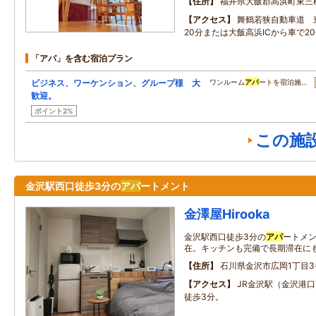
住所
福井県大飯郡高浜町東三松3
アクセス
舞鶴若狭自動車道 
20分または大飯高浜ICから車で2
「アパ」を含む宿泊プラン
ビジネス、ワーケンション、グループ様 大
ワンルーム
アパ
ートを宿泊施…
歓迎。
ポイント2%
この施
金沢駅西口徒歩3分の
アパ
ートメント
金澤屋Hirooka
金沢駅西口徒歩3分の
アパ
ートメ
在。キッチンも完備で長期滞在に
住所
石川県金沢市広岡1丁目3
アクセス
JR金沢駅（金沢港
徒歩3分。