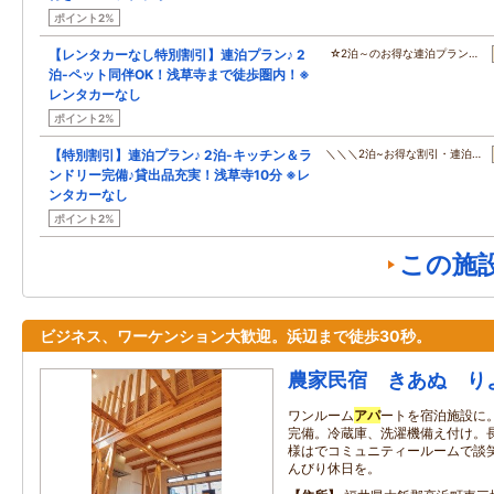
ポイント2%
【レンタカーなし特別割引】連泊プラン♪ 2
☆2泊～のお得な連泊プラン…
泊-ペット同伴OK！浅草寺まで徒歩圏内！※
レンタカーなし
ポイント2%
【特別割引】連泊プラン♪ 2泊-キッチン＆ラ
＼＼＼2泊~お得な割引・連泊…
ンドリー完備♪貸出品充実！浅草寺10分 ※レ
ンタカーなし
ポイント2%
この施
ビジネス、ワーケンション大歓迎。浜辺まで徒歩30秒。
農家民宿 きあぬ り
ワンルーム
アパ
ートを宿泊施設に
完備。冷蔵庫、洗濯機備え付け。
様はでコミュニティールームで談笑
んびり休日を。