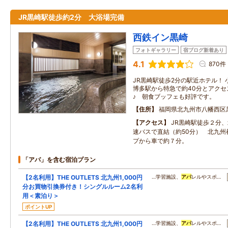
JR黒崎駅徒歩約2分 大浴場完備
西鉄イン黒崎
フォトギャラリー
宿ブログ新着あり
4.1
870件
JR黒崎駅徒歩2分の駅近ホテル！ 
博多駅から特急で約40分とアクセ
♪ 朝食ブッフェも好評です。
住所
福岡県北九州市八幡西区
アクセス
JR黒崎駅徒歩２分
速バスで直結（約50分） 北九州
プから車で約７分。
「アパ」を含む宿泊プラン
【2名利用】THE OUTLETS 北九州1,000円
…学習施設、
アパ
レルやスポ…
分お買物引換券付き！シングルルーム2名利
用＜素泊り＞
ポイントUP
【2名利用】THE OUTLETS 北九州1,000円
…学習施設、
アパ
レルやスポ…