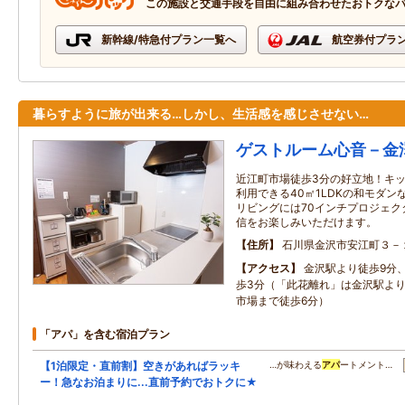
この施設と交通手段を自由に組み合わせたおトクな
新幹線/特急付プラン一覧へ
航空券付プラ
暮らすように旅が出来る…しかし、生活感を感じさせない…
ゲストルーム心音－金
近江町市場徒歩3分の好立地！キ
利用できる40㎡1LDKの和モダ
リビングには70インチプロジェク
信をお楽しみいただけます。
住所
石川県金沢市安江町３－
アクセス
金沢駅より徒歩9分
歩3分（「此花離れ」は金沢駅より
市場まで徒歩6分）
「アパ」を含む宿泊プラン
【1泊限定・直前割】空きがあればラッキ
…が味わえる
アパ
ートメント…
ー！急なお泊まりに...直前予約でおトクに★