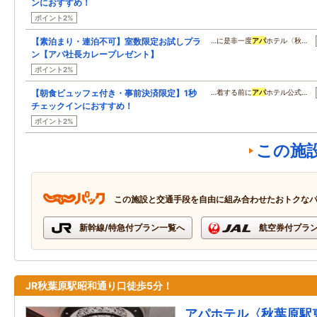
ンにおすすめ！
ポイント2%
【素泊まり・連泊不可】室数限定お試しプラ
…に是非一度
アパ
ホテル〈秋…
ン【アパ社長カレープレゼント】
ポイント2%
【朝食ビュッフェ付き・事前決済限定】1秒
…着する前に
アパ
ホテル公式…
チェックインにおすすめ！
ポイント2%
この施
この施設と交通手段を自由に組み合わせたおトクな
新幹線/特急付プラン一覧へ
航空券付プラ
JR秋葉原駅昭和通り口徒歩5分！
アパホテル〈秋葉原駅