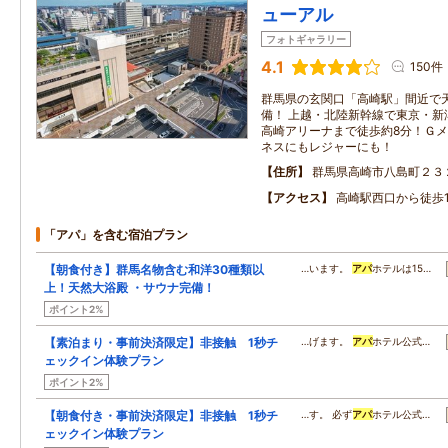
ューアル
フォトギャラリー
4.1
150件
群馬県の玄関口「高崎駅」間近で
備！ 上越・北陸新幹線で東京・新
高崎アリーナまで徒歩約8分！Ｇメ
ネスにもレジャーにも！
住所
群馬県高崎市八島町２３
アクセス
高崎駅西口から徒歩
「アパ」を含む宿泊プラン
【朝食付き】群馬名物含む和洋30種類以
…います。
アパ
ホテルは15…
上！天然大浴殿 ・サウナ完備！
ポイント2%
【素泊まり・事前決済限定】非接触 1秒チ
…げます。
アパ
ホテル公式…
ェックイン体験プラン
ポイント2%
【朝食付き・事前決済限定】非接触 1秒チ
…す。 必ず
アパ
ホテル公式…
ェックイン体験プラン