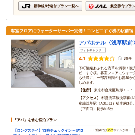
新幹線/特急付プラン一覧へ
航空券付プラ
客室フロアにウォーターサーバー完備！コンビニすぐ横の駅前宿
アパホテル〈浅草駅前
フォトギャラリー
4.1
39件
下町情緒あふれる浅草を満喫！観
ビニすぐ横。客室フロアにウォー
も快適に。一部高層階のお部屋か
しめます。
住所
東京都台東区駒形１－１
アクセス
都営浅草線浅草駅(A
座線浅草駅（A3出口）徒歩約3分
（正面口）徒歩約6分
「アパ」を含む宿泊プラン
【ロングステイ】13時チェックイン～翌13
…・近隣には
アパ
ホテルが複…