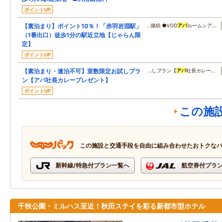
ポイントUP
【素泊まり】ポイント10％！「赤羽岩淵駅」
…接続 ●VOD
アパ
ルームシア…
（1番出口）徒歩1分の駅近立地【じゃらん限
定】
ポイントUP
【素泊まり・連泊不可】室数限定お試しプラ
…しプラン【
アパ
社長カレー…
ン【アパ社長カレープレゼント】
ポイントUP
この施
この施設と交通手段を自由に組み合わせたおトクな
新幹線/特急付プラン一覧へ
航空券付プラ
千秋公園・ミルハス至近！秋田ステイを彩る新都市型ホテル