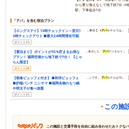
から乗り換えなしで地下鉄7分 →
駅」下車徒歩1分
「アパ」を含む宿泊プラン
【ロングステイ】13時チェックイン～翌日1
…事項 】 ※
アパ
ホテルでは…
3時チェックアウト ■最大24時間滞在可能
ポイント2%
【素泊まり】 ポイントが10％貯まるお得な
…表示した「
アパ
デジタルイ…
プラン！ 福岡空港から地下鉄で7分！ 【じゃ
らん限定】
ポイントUP
【朝食ビュッフェ付き】 ■和洋ビュッフェ
…ンです。
アパ
ホテルは15…
■炉端パンチ ニシヤマ ■福岡名物のもつ鍋
や明太子が食べ放題
ポイント2%
この施
この施設と交通手段を自由に組み合わせたおトクな