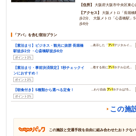
住所
大阪府大阪市中央区東心
アクセス
大阪メトロ「長堀橋
歩2分、 大阪メトロ「心斎橋駅」5
歩6分
「アパ」を含む宿泊プラン
【素泊まり】ビジネス・観光に抜群 長堀橋
…表示した「
アパ
デジタルイ…
駅徒歩2分 ・心斎橋駅徒歩6分
ポイント2%
【素泊まり・事前決済限定】1秒チェックイ
…着する前に
アパ
ホテル公式…
ンにおすすめ！
ポイント2%
【朝食付き】5種類から選べる定食！
…わり自由
アパ
ホテルは15…
ポイント2%
この施
この施設と交通手段を自由に組み合わせたおトクな