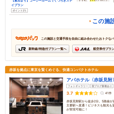
【素泊まり】コージールームでくつろぎステ
…すすめ。
アパ
ホテルのコ…
イプラン
ポイント2%
この施
この施設と交通手段を自由に組み合わせたおトクな
新幹線/特急付プラン一覧へ
航空券付プラ
赤坂を拠点に東京を賢くめぐる、快適コンパクトホテル
アパホテル〈赤坂見附
フォトギャラリー
宿ブログ新着あり
3.7
41件
赤坂見附駅から徒歩2分。5路線が
主要駅へ直通！ビジネスも観光も
が実現可能に！