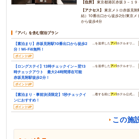
住所
東京都港区赤坂３－１９
アクセス
東京メトロ赤坂見附
結）10番出口から徒歩2分/東京メ
から徒歩4分
「アパ」を含む宿泊プラン
【素泊まり】赤坂見附駅10番出口から徒歩2
…を追求した
アパ
ホテルオリ…
分！Wi-Fi6無料！
ポイントUP
【ロングステイ】13時チェックイン～翌13
…を追求した
アパ
ホテルオリ…
時チェックアウト 最大24時間滞在可能
赤坂見附駅徒歩2分！
ポイントUP
【素泊まり・事前決済限定】1秒チェックイ
…着する前に
アパ
ホテル公式…
ンにおすすめ！
ポイントUP
この施