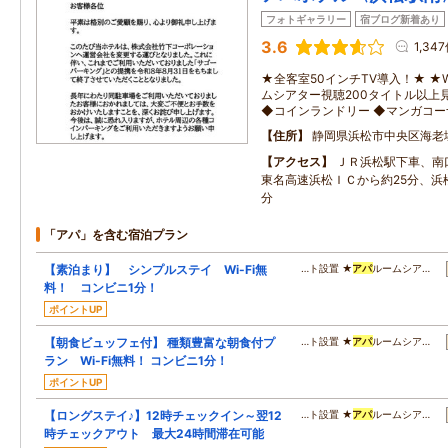
フォトギャラリー
宿ブログ新着あり
3.6
1,34
★全客室50インチTV導入！★ ★W
ムシアター視聴200タイトル以上
◆コインランドリー ◆マンガコー
住所
静岡県浜松市中央区海老塚2
アクセス
ＪＲ浜松駅下車、南
東名高速浜松ＩＣから約25分、浜
分
「アパ」を含む宿泊プラン
【素泊まり】 シンプルステイ Wi-Fi無
…ト設置 ★
アパ
ルームシア…
料！ コンビニ1分！
ポイントUP
【朝食ビュッフェ付】 種類豊富な朝食付プ
…ト設置 ★
アパ
ルームシア…
ラン Wi-Fi無料！ コンビニ1分！
ポイントUP
【ロングステイ♪】12時チェックイン～翌12
…ト設置 ★
アパ
ルームシア…
時チェックアウト 最大24時間滞在可能