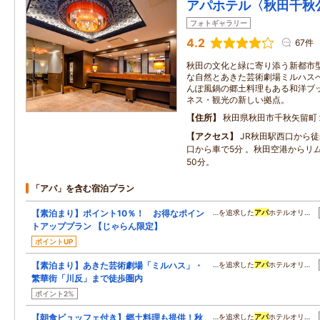
アパホテル〈秋田千秋
フォトギャラリー
4.2
67件
秋田の文化と緑に寄り添う新都市
な自然とあきた芸術劇場ミルハス
んぽ風鍋の郷土料理もある和洋ブ
ネス・観光の新しい拠点。
住所
秋田県秋田市千秋矢留町
アクセス
JR秋田駅西口から徒
口から車で5分 。秋田空港からリ
50分。
「アパ」を含む宿泊プラン
【素泊まり】ポイント10％！ お得なポイン
…を追求した
アパ
ホテルオリ…
トアッププラン 【じゃらん限定】
ポイントUP
【素泊まり】あきた芸術劇場「ミルハス」・
…を追求した
アパ
ホテルオリ…
繁華街「川反」まで徒歩圏内
ポイント2%
【朝食ビュッフェ付き】郷土料理も提供！秋
…を追求した
アパ
ホテルオリ…