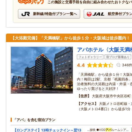
この施設と交通手段を自由に組み合わせたおトクな
新幹線/特急付プラン一覧へ
航空券付プラ
【大浴殿完備】「天満橋駅」から徒歩１分・大阪城は徒歩圏内！
アパホテル〈大阪天満
フォトギャラリー
宿ブログ新着あり
4.4
346
「天満橋駅」から徒歩１分！大阪
内！梅田は2駅、京都「祇園四条
泊者無料の大浴殿は内湯・外湯・
ゆったり寛げると大好評！
住所
大阪府大阪市中央区谷町
アクセス
大阪メトロ谷町線・
（大阪メトロ4番口）から徒歩1分
「アパ」を含む宿泊プラン
【ロングステイ】13時チェックイン～翌13
…放映 ●VOD
アパ
ルームシア…