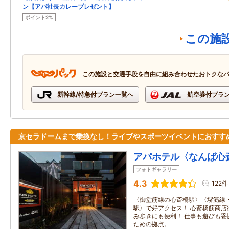
ン【アパ社長カレープレゼント】
ポイント2%
この施
この施設と交通手段を自由に組み合わせたおトクな
新幹線/特急付プラン一覧へ
航空券付プラ
京セラドームまで乗換なし！ライブやスポーツイベントにおすす
アパホテル〈なんば心
フォトギャラリー
4.3
122件
〈御堂筋線の心斎橋駅〉〈堺筋線
駅〉で好アクセス！ 心斎橋筋商店
み歩きにも便利！ 仕事も遊びも妥
ための拠点。