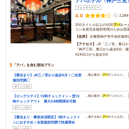
アパホテル〈神戸三宮
フォトギャラリー
4.0
2,28
200タイトル以上のVOD
アパ
ルー
コン全室完全個別管理のためお部
住所
兵庫県神戸市中央区御幸通5
アクセス
JR「三ノ宮」東口
「神戸三宮」東口から徒歩6分・
A24出口から徒歩3分
「アパ」を含む宿泊プラン
【素泊まり】JR三ノ宮から徒歩5分！〇全室
…報を案内（
アパ
デジタルイ…
個別空調〇
ポイント2%
【ロングステイ】13時チェックイン～翌13
…報を案内（
アパ
デジタルイ…
時チェックアウト 最大24時間滞在可能
ポイント2%
【素泊まり・事前決済限定】1秒チェックイ
…着する前に
アパ
ホテル公式…
ンにおすすめ！全室個別空調で快適滞在
ポイント2%