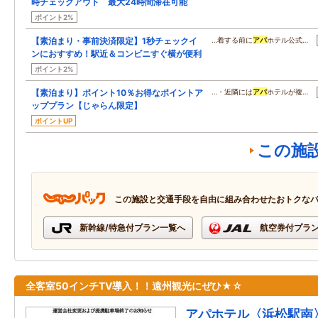
時チェックアウト 最大24時間滞在可能
ポイント2%
【素泊まり・事前決済限定】1秒チェックイ
…着する前に
アパ
ホテル公式…
ンにおすすめ！駅近＆コンビニすぐ横が便利
ポイント2%
【素泊まり】ポイント10％お得なポイントア
…・近隣には
アパ
ホテルが複…
ッププラン【じゃらん限定】
ポイントUP
この施
この施設と交通手段を自由に組み合わせたおトクな
新幹線/特急付プラン一覧へ
航空券付プラ
全客室50インチTV導入！！遠州観光にぜひ★☆
アパホテル〈浜松駅南