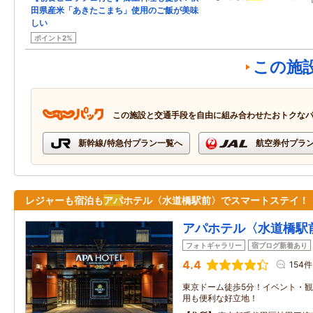
田県産米「あきたこまち」使用のご飯が美味
しい
ポイント2%
この施
この施設と交通手段を自由に組み合わせたおトクな
新幹線/特急付プラン一覧へ
航空券付プラ
レジャーも宿泊も
アパ
ホテル〈水道橋駅前〉でスマートステイ！
アパホテル〈水道橋駅
フォトギャラリー
宿ブログ新着あり
4.4
154件
東京ドーム徒歩5分！イベント・
用も便利な好立地！