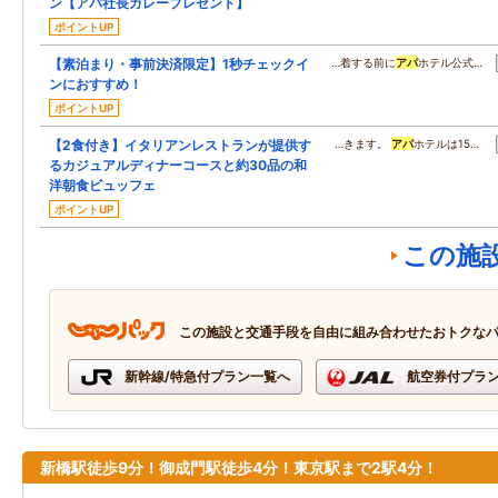
ン【アパ社長カレープレゼント】
ポイントUP
【素泊まり・事前決済限定】1秒チェックイ
…着する前に
アパ
ホテル公式…
ンにおすすめ！
ポイントUP
【2食付き】イタリアンレストランが提供す
…きます。
アパ
ホテルは15…
るカジュアルディナーコースと約30品の和
洋朝食ビュッフェ
ポイントUP
この施
この施設と交通手段を自由に組み合わせたおトクな
新幹線/特急付プラン一覧へ
航空券付プラ
新橋駅徒歩9分！御成門駅徒歩4分！東京駅まで2駅4分！