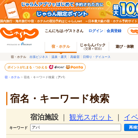
国内旅行・海外旅行や宿・ホテルの宿泊予約はじゃらんnet ～日本最大級の宿・ホテル予約サイト
こんにちは♪ゲストさん
ログイン
会員登録
じゃらんパック
宿・ホテル
遊び・体験
（交通＋宿泊）
宿・ホテル
出張ビジネス
温泉・露天
高級宿
日帰り・デイユース
ポイントがたまる・つかえる
宿・ホテル
> 宿名・キーワード検索（
アパ
）
宿名・キーワード検索
宿泊施設
｜
観光スポット
｜
イ
キーワード