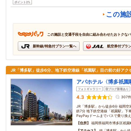
ポイント2%
この施
この施設と交通手段を自由に組み合わせたおトクな
新幹線/特急付プラン一覧へ
航空券付プラ
JR「博多駅」徒歩6分、地下鉄空港線「祇園駅」目の前の好アク
アパホテル〈博多祇園
フォトギャラリー
宿ブログ新着あり
4.3
307
JR「博多駅」から徒歩6分 福岡
鉄7分 地下鉄空港線「祇園駅」下車
PayPayドームまでバスで乗り換
住所
福岡県福岡市博多区祇園
アクセス
JR「博多駅」から