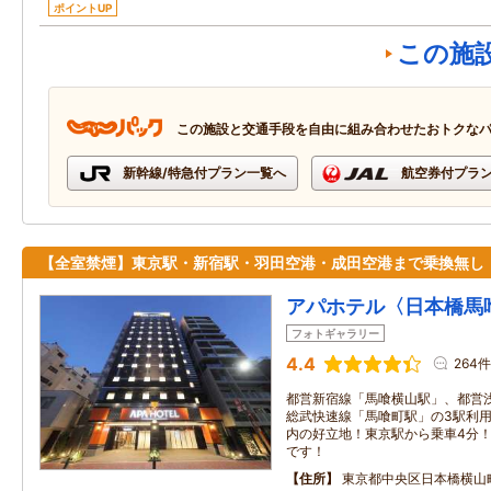
ポイントUP
この施
この施設と交通手段を自由に組み合わせたおトクな
新幹線/特急付プラン一覧へ
航空券付プラ
【全室禁煙】東京駅・新宿駅・羽田空港・成田空港まで乗換無し
アパホテル〈日本橋馬
フォトギャラリー
4.4
264件
都営新宿線「馬喰横山駅」、都営浅
総武快速線「馬喰町駅」の3駅利用
内の好立地！東京駅から乗車4分
です！
住所
東京都中央区日本橋横山