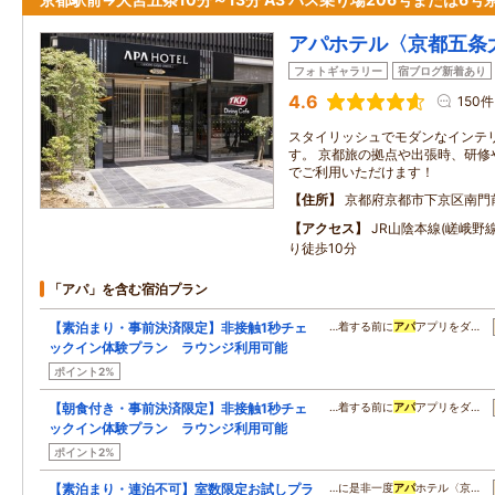
アパホテル〈京都五条
フォトギャラリー
宿ブログ新着あり
4.6
150件
スタイリッシュでモダンなインテ
す。 京都旅の拠点や出張時、研修
でご利用いただけます！
住所
京都府京都市下京区南門
アクセス
JR山陰本線(嵯峨野
り徒歩10分
「アパ」を含む宿泊プラン
【素泊まり・事前決済限定】非接触1秒チェ
…着する前に
アパ
アプリをダ…
ックイン体験プラン ラウンジ利用可能
ポイント2%
【朝食付き・事前決済限定】非接触1秒チェ
…着する前に
アパ
アプリをダ…
ックイン体験プラン ラウンジ利用可能
ポイント2%
【素泊まり・連泊不可】室数限定お試しプラ
…に是非一度
アパ
ホテル〈京…