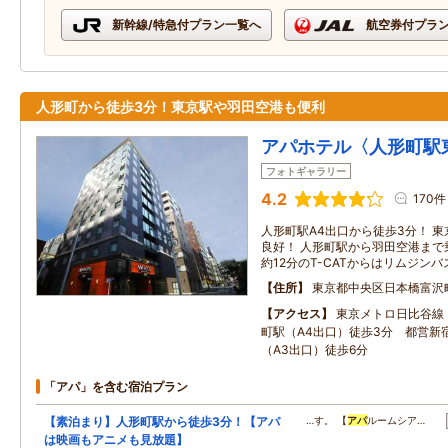
新幹線/特急付プラン一覧へ
航空券付プラ
人形町から徒歩3分！東京駅や羽田空港も便利
アパホテル〈人形町駅
フォトギャラリー
4.2
170件
人形町駅A4出口から徒歩3分！ 
良好！ 人形町駅から羽田空港まで
約12分のT-CATからはリムジン
住所
東京都中央区日本橋富沢
アクセス
東京メトロ日比谷線
町駅（A4出口）徒歩3分 都営新
（A3出口）徒歩6分
「アパ」を含む宿泊プラン
【素泊まり】人形町駅から徒歩3分！【アパ
…す。 【
アパ
ルームシア…
は映画もアニメも見放題】