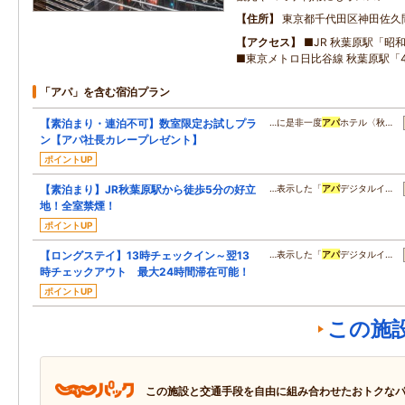
住所
東京都千代田区神田佐久
アクセス
■JR 秋葉原駅「昭
■東京メトロ日比谷線 秋葉原駅「
「アパ」を含む宿泊プラン
【素泊まり・連泊不可】数室限定お試しプラ
…に是非一度
アパ
ホテル〈秋…
ン【アパ社長カレープレゼント】
ポイントUP
【素泊まり】JR秋葉原駅から徒歩5分の好立
…表示した「
アパ
デジタルイ…
地！全室禁煙！
ポイントUP
【ロングステイ】13時チェックイン～翌13
…表示した「
アパ
デジタルイ…
時チェックアウト 最大24時間滞在可能！
ポイントUP
この施
この施設と交通手段を自由に組み合わせたおトクな