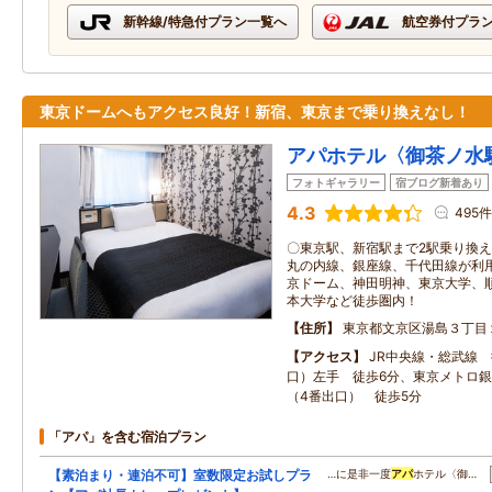
新幹線/特急付プラン一覧へ
航空券付プラ
東京ドームへもアクセス良好！新宿、東京まで乗り換えなし！
アパホテル〈御茶ノ水
フォトギャラリー
宿ブログ新着あり
4.3
495件
〇東京駅、新宿駅まで2駅乗り換え
丸の内線、銀座線、千代田線が利
京ドーム、神田明神、東京大学、
本大学など徒歩圏内！
住所
東京都文京区湯島３丁目
アクセス
JR中央線・総武線
口）左手 徒歩6分、東京メトロ
（4番出口） 徒歩5分
「アパ」を含む宿泊プラン
【素泊まり・連泊不可】室数限定お試しプラ
…に是非一度
アパ
ホテル〈御…