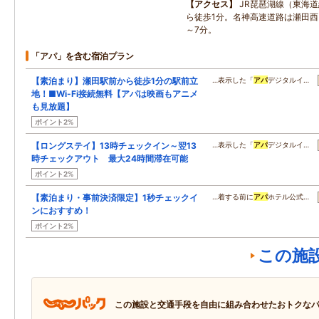
アクセス
JR琵琶湖線（東海
ら徒歩1分。名神高速道路は瀬田西I
～7分。
「アパ」を含む宿泊プラン
【素泊まり】瀬田駅前から徒歩1分の駅前立
…表示した「
アパ
デジタルイ…
地！■Wi-Fi接続無料【アパは映画もアニメ
も見放題】
ポイント2%
【ロングステイ】13時チェックイン～翌13
…表示した「
アパ
デジタルイ…
時チェックアウト 最大24時間滞在可能
ポイント2%
【素泊まり・事前決済限定】1秒チェックイ
…着する前に
アパ
ホテル公式…
ンにおすすめ！
ポイント2%
この施
この施設と交通手段を自由に組み合わせたおトクな