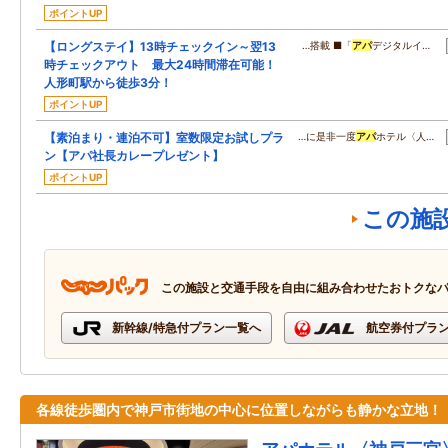
ポイントUP
【ロングステイ】13時チェックイン～翌13
…搭載 ■「
アパ
デジタルイ…
時チェックアウト 最大24時間滞在可能！
人形町駅から徒歩3分！
ポイントUP
【素泊まり・連泊不可】室数限定お試しプラ
…に是非一度
アパ
ホテル〈人…
ン【アパ社長カレープレゼント】
ポイントUP
この施
この施設と交通手段を自由に組み合わせたおトクな
新幹線/特急付プラン一覧へ
航空券付プラ
各線徒歩圏内で神戸市街地の中心に位置しながらも静かな立地！