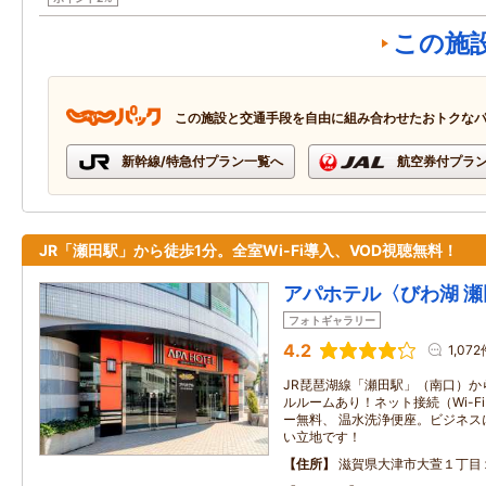
この施
この施設と交通手段を自由に組み合わせたおトクな
新幹線/特急付プラン一覧へ
航空券付プラ
JR「瀬田駅」から徒歩1分。全室Wi-Fi導入、VOD視聴無料！
アパホテル〈びわ湖 
フォトギャラリー
4.2
1,072
JR琵琶湖線「瀬田駅」（南口）か
ルルームあり！ネット接続（Wi-Fi
ー無料、 温水洗浄便座。ビジネス
い立地です！
住所
滋賀県大津市大萱１丁目