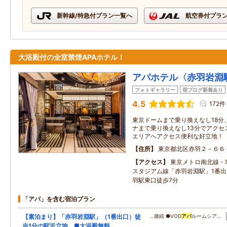
新幹線/特急付プラン一覧へ
航空券付プラ
大浴殿付の全室禁煙APAホテル！
アパホテル〈赤羽岩淵
フォトギャラリー
宿ブログ新着あり
4.5
172件
東京ドームまで乗り換えなし18分
ナまで乗り換えなし13分でアクセ
エリアへアクセス便利な好立地！
住所
東京都北区赤羽２－６６
アクセス
東京メトロ南北線・
スタジアム線「赤羽岩淵駅」1番出
羽駅東口徒歩7分
「アパ」を含む宿泊プラン
【素泊まり】「赤羽岩淵駅」（1番出口）徒
…接続 ●VOD
アパ
ルームシア…
歩1分の駅近立地 ■大浴殿無料