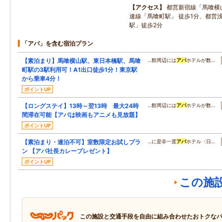
アクセス
都営新宿線「馬喰横
速線「馬喰町駅」 徒歩1分、都営
駅」徒歩2分
「アパ」を含む宿泊プラン
【素泊まり】馬喰横山駅、東日本橋駅、馬喰
…館周辺には
アパ
ホテルが数…
町駅の3駅利用可！A1出口徒歩1分！東京駅
から乗車4分！
ポイントUP
【ロングステイ】13時～翌13時 最大24時
…館周辺には
アパ
ホテルが数…
間滞在可能【アパは映画もアニメも見放題】
ポイントUP
【素泊まり・連泊不可】室数限定お試しプラ
…に是非一度
アパ
ホテル〈日…
ン 【アパ社長カレープレゼント】
ポイントUP
この施
この施設と交通手段を自由に組み合わせたおトクな