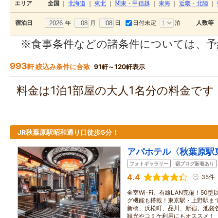
エリア
全国
｜
北海道
｜
東北
｜
関東・甲信越
｜
東海
｜
近畿・北陸
｜
年
月
日
日付未定
泊
宿泊日
人数等
※食事条件などの諸条件については、予
993
軒 絞込み条件に合致
91軒～120軒表示
料金は1泊1部屋の大人1名分の料金で
JR秋葉原駅昭和通り口徒歩5分！
アパホテル〈秋葉原駅
フォトギャラリー
宿ブログ新着あり
4.4
35件
全室Wi-Fi、有線LAN完備！50
グ機能も搭載！東京駅・上野駅まで
新橋、浜松町、品川、新宿、池袋
観光やコミケ利用にもオススメ！