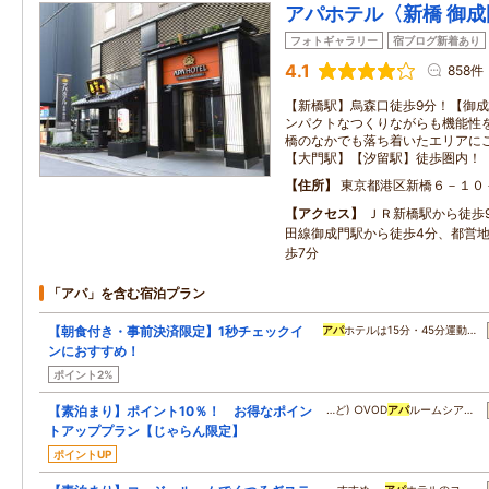
アパホテル〈新橋 御成
フォトギャラリー
宿ブログ新着あり
4.1
858件
【新橋駅】烏森口徒歩9分！【御成
ンパクトなつくりながらも機能性
橋のなかでも落ち着いたエリアに
【大門駅】【汐留駅】徒歩圏内！
住所
東京都港区新橋６－１０
アクセス
ＪＲ新橋駅から徒歩
田線御成門駅から徒歩4分、都営
歩7分
「アパ」を含む宿泊プラン
【朝食付き・事前決済限定】1秒チェックイ
アパ
ホテルは15分・45分運動…
ンにおすすめ！
ポイント2%
【素泊まり】ポイント10％！ お得なポイン
…ど) ○VOD
アパ
ルームシア…
トアッププラン【じゃらん限定】
ポイントUP