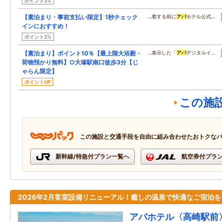
ポイント2%
【素泊まり・事前支払い限定】1秒チェック
…着する前に
アパ
ホテル公式…
インにおすすめ！
ポイント2%
【素泊まり】ポイント10％【最上階大浴殿・
…表示した「
アパ
デジタルイ…
荷物預かり無料】○大塚駅南口徒歩3分【じ
ゃらん限定】
ポイントUP
この施
この施設と交通手段を自由に組み合わせたおトクな
新幹線/特急付プラン一覧へ
航空券付プラ
2026年2月客室設備リニューアル！癒しの温泉で快適なご宿泊を
アパホテル〈高崎駅前〉