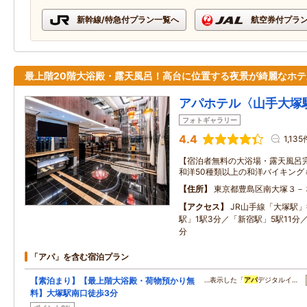
新幹線/特急付プラン一覧へ
航空券付プラ
最上階20階大浴殿・露天風呂！高台に位置する夜景が綺麗なホテ
アパホテル〈山手大塚
フォトギャラリー
4.4
1,135
【宿泊者無料の大浴場・露天風呂
和洋50種類以上の和洋バイキング
住所
東京都豊島区南大塚３－
アクセス
JR山手線「大塚駅
駅」1駅3分／「新宿駅」5駅11分
分
「アパ」を含む宿泊プラン
【素泊まり】【最上階大浴殿・荷物預かり無
…表示した「
アパ
デジタルイ…
料】大塚駅南口徒歩3分