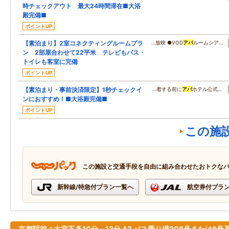
時チェックアウト 最大24時間滞在■大浴
殿完備■
ポイントUP
【素泊まり】2室コネクティングルームプラ
…放映 ●VOD
アパ
ルームシア…
ン 2部屋合わせて22平米 テレビもバス・
トイレも客室に完備
ポイントUP
【素泊まり・事前決済限定】1秒チェックイ
…着する前に
アパ
ホテル公式…
ンにおすすめ！■大浴殿完備■
ポイントUP
この施
この施設と交通手段を自由に組み合わせたおトクな
新幹線/特急付プラン一覧へ
航空券付プラ
京都駅前→大宮五条10分～13分 A3 バス乗り場206号または6号