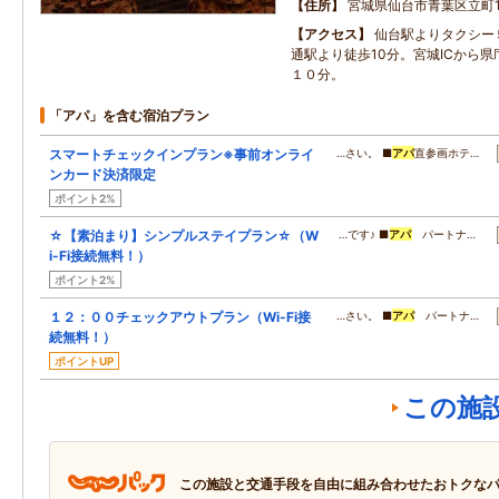
住所
宮城県仙台市青葉区立町1
アクセス
仙台駅よりタクシー
通駅より徒歩10分。宮城ICから
１０分。
「アパ」を含む宿泊プラン
スマートチェックインプラン※事前オンライ
…さい。 ■
アパ
直参画ホテ…
ンカード決済限定
ポイント2%
☆【素泊まり】シンプルステイプラン☆（W
…です♪ ■
アパ
パートナ…
i-Fi接続無料！）
ポイント2%
１２：００チェックアウトプラン（Wi-Fi接
…さい。 ■
アパ
パートナ…
続無料！）
ポイントUP
この施
この施設と交通手段を自由に組み合わせたおトクな