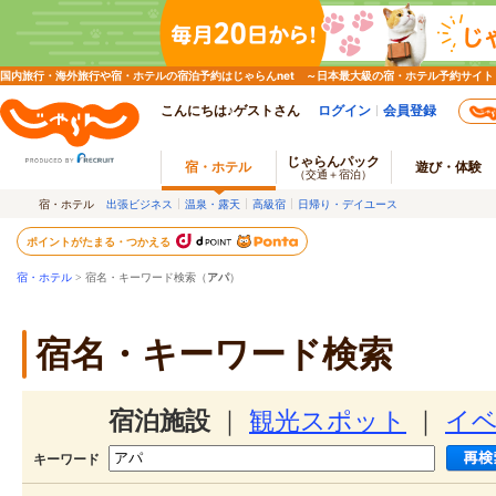
国内旅行・海外旅行や宿・ホテルの宿泊予約はじゃらんnet ～日本最大級の宿・ホテル予約サイト
こんにちは♪ゲストさん
ログイン
会員登録
じゃらんパック
宿・ホテル
遊び・体験
（交通＋宿泊）
宿・ホテル
出張ビジネス
温泉・露天
高級宿
日帰り・デイユース
ポイントがたまる・つかえる
宿・ホテル
> 宿名・キーワード検索（
アパ
）
宿名・キーワード検索
宿泊施設
｜
観光スポット
｜
イ
キーワード