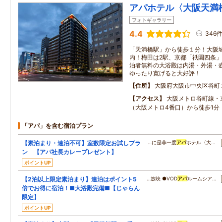
アパホテル〈大阪天満
フォトギャラリー
4.4
346
「天満橋駅」から徒歩１分！大阪
内！梅田は2駅、京都「祇園四条
泊者無料の大浴殿は内湯・外湯・
ゆったり寛げると大好評！
住所
大阪府大阪市中央区谷町
アクセス
大阪メトロ谷町線・
（大阪メトロ4番口）から徒歩1分
「アパ」を含む宿泊プラン
【素泊まり・連泊不可】室数限定お試しプラ
…に是非一度
アパ
ホテル〈大…
ン 【アパ社長カレープレゼント】
ポイントUP
【2泊以上限定素泊まり】連泊はポイント5
…放映 ●VOD
アパ
ルームシア…
倍でお得に宿泊！■大浴殿完備■【じゃらん
限定】
ポイントUP