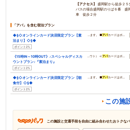
アクセス
盛岡駅から徒歩２５
バスの場合盛岡駅のりば６番 盛
車 徒歩２分
「アパ」を含む宿泊プラン
◆§◇オンラインカード決済限定プラン【素
…ます。 ■
アパ
カードはポ…
泊まり】◇§◆
ポイント2%
《15時IN～10時OUT》♪スペシャルディスカ
…ウト） ≪
アパ
カードはポ…
ウントプラン♪『素泊まり』
ポイント2%
◆§◇オンラインカード決済限定プラン【朝
…ます。 ■
アパ
カードはポ…
食付】◇§◆
ポイント2%
この施
この施設と交通手段を自由に組み合わせたおトクな