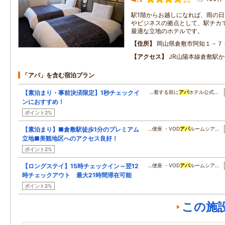
駅1階からお越しになれば、雨の日
やビジネスの拠点として、駅チカで
最適な立地のホテルです。
住所
岡山県倉敷市阿知１－７
アクセス
JR山陽本線倉敷駅か
「アパ」を含む宿泊プラン
【素泊まり・事前決済限定】1秒チェックイ
…着する前に
アパ
ホテル公式…
ンにおすすめ！
ポイント2%
【素泊まり】■倉敷駅徒歩1分のプレミアム
…便座 ・VOD
アパ
ルームシア…
立地■美観地区へのアクセス良好！
ポイント2%
【ロングステイ】15時チェックイン～翌12
…便座 ・VOD
アパ
ルームシア…
時チェックアウト 最大21時間滞在可能
ポイント2%
この施