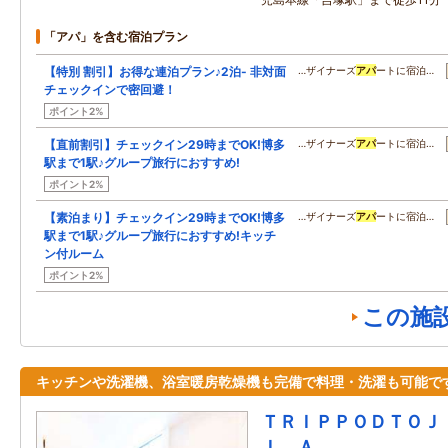
「アパ」を含む宿泊プラン
【特別 割引】お得な連泊プラン♪2泊- 非対面
…ザイナーズ
アパ
ートに宿泊…
チェックインで密回避！
ポイント2%
【直前割引】チェックイン29時までOK!博多
…ザイナーズ
アパ
ートに宿泊…
駅まで1駅♪グループ旅行におすすめ!
ポイント2%
【素泊まり】チェックイン29時までOK!博多
…ザイナーズ
アパ
ートに宿泊…
駅まで1駅♪グループ旅行におすすめ!キッチ
ン付ルーム
ポイント2%
この施
キッチンや洗濯機、浴室暖房乾燥機も完備で料理・洗濯も可能で
ＴＲＩＰＰＯＤＴＯＪ
Ｉ Ａ