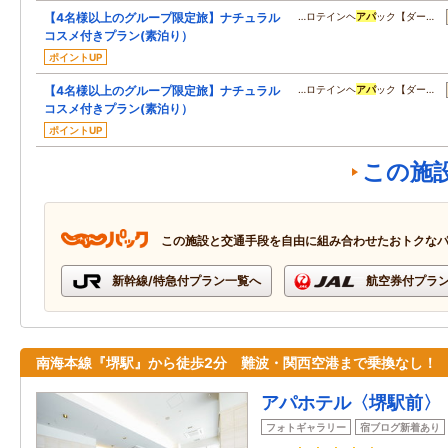
【4名様以上のグループ限定旅】ナチュラル
…ロテインヘ
アパ
ック【ダー…
コスメ付きプラン(素泊り）
ポイントUP
【4名様以上のグループ限定旅】ナチュラル
…ロテインヘ
アパ
ック【ダー…
コスメ付きプラン(素泊り）
ポイントUP
この施
この施設と交通手段を自由に組み合わせたおトクな
新幹線/特急付プラン一覧へ
航空券付プラ
南海本線『堺駅』から徒歩2分 難波・関西空港まで乗換なし！
アパホテル〈堺駅前〉
フォトギャラリー
宿ブログ新着あり