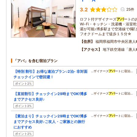
3.2
25件
ロフト付デザイナーズ
アパ
ートの
Wi-Fi・キッチン・洗濯機・浴室
濯が可能♪博多駅まで空港線で6駅
フオクドームまで徒歩１５分☆
住所
福岡県福岡市中央区唐人
アクセス
地下鉄空港線「唐人
「アパ」を含む宿泊プラン
【特別 割引】お得な連泊プラン♪2泊- 非対面
…ザイナーズ
アパ
ートに宿泊…
チェックインで密回避！
ポイント2%
【直前割引】チェックイン29時までOK!博多
…ザイナーズ
アパ
ートに宿泊…
までアクセス良好♪
ポイント2%
【素泊まり】チェックイン29時までOK!博多
…ザイナーズ
アパ
ートに宿泊…
までアクセス良好♪ご友人・ご家族との旅行
におすすめ
ポイント2%