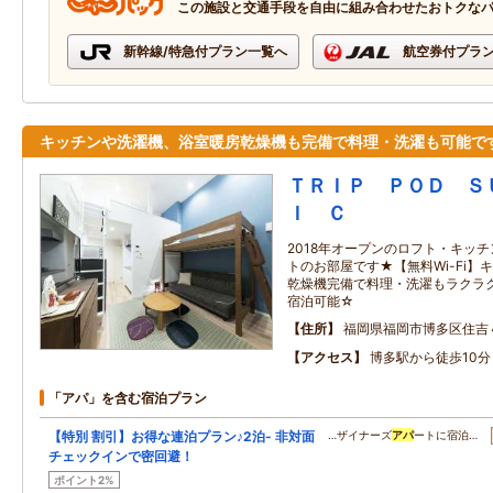
この施設と交通手段を自由に組み合わせたおトクな
新幹線/特急付プラン一覧へ
航空券付プラ
キッチンや洗濯機、浴室暖房乾燥機も完備で料理・洗濯も可能で
ＴＲＩＰ ＰＯＤ Ｓ
Ｉ Ｃ
2018年オープンのロフト・キッ
トのお部屋です★【無料Wi-Fi
乾燥機完備で料理・洗濯もラクラク
宿泊可能☆
住所
福岡県福岡市博多区住吉
アクセス
博多駅から徒歩10分
「アパ」を含む宿泊プラン
【特別 割引】お得な連泊プラン♪2泊- 非対面
…ザイナーズ
アパ
ートに宿泊…
チェックインで密回避！
ポイント2%