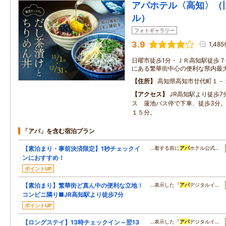
アパホテル〈高知〉（
ル）
フォトギャラリー
3.9
1,48
日曜市徒歩1分・ＪＲ高知駅徒歩
にある繁華街中心の便利な県内最
住所
高知県高知市廿代町１－
アクセス
JR高知駅より徒歩7
ス 蓮池バス停で下車、徒歩3分。
１５分。
「アパ」を含む宿泊プラン
【素泊まり・事前決済限定】1秒チェックイ
…着する前に
アパ
ホテル公式…
ンにおすすめ！
ポイントUP
【素泊まり】繁華街ど真ん中の便利な立地！
…表示した『
アパ
デジタルイ…
コンビニ隣り■JR高知駅より徒歩7分
ポイントUP
【ロングステイ】13時チェックイン～翌13
…表示した『
アパ
デジタルイ…