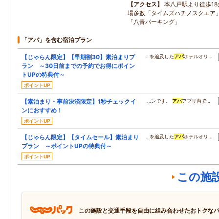
アクセス
本八戸駅より徒歩1
場多数「タイムズハチノスクエア
「八青パーキング」
「アパ」を含む宿泊プラン
【じゃらん限定】【早期割30】素泊まりプ
…を追及した
アパ
ホテルオリ…
ラン ～30日前までの予約でお得にポイン
トUPの特典付～
ポイントUP
【素泊まり・事前決済限定】1秒チェックイ
…ンです。
アパ
アプリ内で…
ンにおすすめ！
ポイントUP
【じゃらん限定】【タイムセール】素泊まり
…を追及した
アパ
ホテルオリ…
プラン ～ポイントUPの特典付～
ポイントUP
この施
この施設と交通手段を自由に組み合わせたおトクな