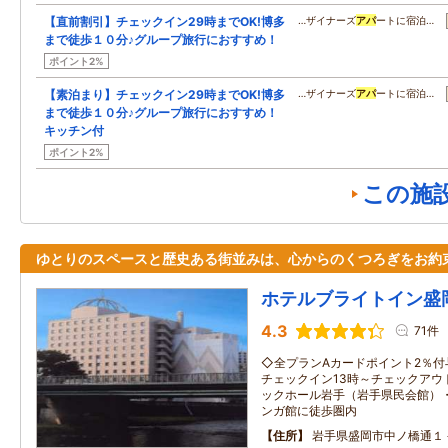
【直前割引】チェックイン29時までOK!博多
…ザイナーズ
アパ
ートに宿泊…
まで徒歩１０分♪グループ旅行におすすめ！
ポイント2%
【素泊まり】チェックイン29時までOK!博多
…ザイナーズ
アパ
ートに宿泊…
まで徒歩１０分♪グループ旅行におすすめ！
キッチン付
ポイント2%
この施
ゆとりのスペースと歴史ある街並みは、心からのくつろぎをお約
ホテルブライトイン盛
4.3
71件
◇全プランAカードポイント2％付
チェックイン13時～チェックアウ
ックホール岩手（岩手県民会館）
ンガ館に徒歩圏内
住所
岩手県盛岡市中ノ橋通１