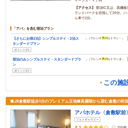
イーンズ・マナ内
アクセス
那須IC又は、黒磯板
ランドパークを目指して20分。ハ
ら車で2分。
「アパ」を含む宿泊プラン
【さらにお得2泊】シンプルステイ・2泊ス
…（フレンチ
アパ
ルトマン・…
タンダードプラン
ポイント2%
宿泊のみシンプルステイ・スタンダードプラ
…（フレンチ
アパ
ルトマンま…
ン
ポイント2%
この施
■JR倉敷駅徒歩1分のプレミアム立地■高層階から望む倉敷の街
アパホテル〈倉敷駅前
フォトギャラリー
4.1
100件