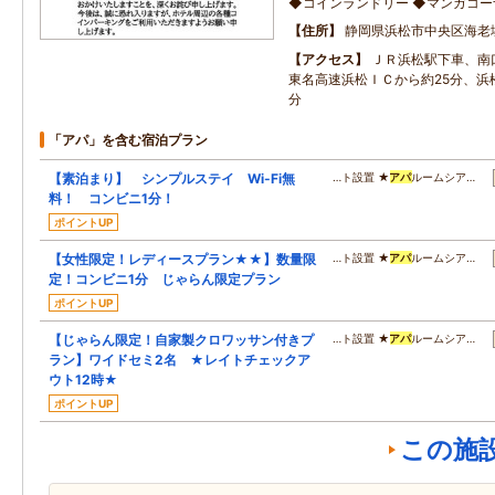
◆コインランドリー ◆マンガコー
住所
静岡県浜松市中央区海老塚2
アクセス
ＪＲ浜松駅下車、南
東名高速浜松ＩＣから約25分、浜
分
「アパ」を含む宿泊プラン
【素泊まり】 シンプルステイ Wi-Fi無
…ト設置 ★
アパ
ルームシア…
料！ コンビニ1分！
ポイントUP
【女性限定！レディースプラン★★】数量限
…ト設置 ★
アパ
ルームシア…
定！コンビニ1分 じゃらん限定プラン
ポイントUP
【じゃらん限定！自家製クロワッサン付きプ
…ト設置 ★
アパ
ルームシア…
ラン】ワイドセミ2名 ★レイトチェックア
ウト12時★
ポイントUP
この施