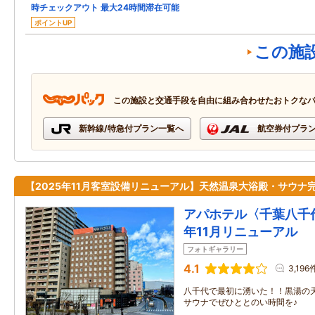
時チェックアウト 最大24時間滞在可能
ポイントUP
この施
この施設と交通手段を自由に組み合わせたおトクな
新幹線/特急付プラン一覧へ
航空券付プラ
【2025年11月客室設備リニューアル】天然温泉大浴殿・サウナ
アパホテル〈千葉八千代
年11月リニューアル
フォトギャラリー
4.1
3,196
八千代で最初に湧いた！！黒湯の
サウナでぜひととのい時間を♪