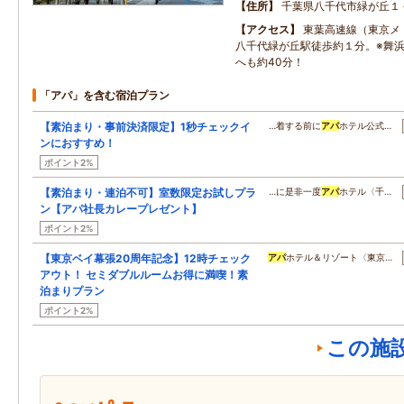
住所
千葉県八千代市緑が丘１
アクセス
東葉高速線（東京メ
八千代緑が丘駅徒歩約１分。※舞
へも約40分！
「アパ」を含む宿泊プラン
【素泊まり・事前決済限定】1秒チェックイ
…着する前に
アパ
ホテル公式…
ンにおすすめ！
ポイント2%
【素泊まり・連泊不可】室数限定お試しプラ
…に是非一度
アパ
ホテル〈千…
ン【アパ社長カレープレゼント】
ポイント2%
【東京ベイ幕張20周年記念】12時チェック
アパ
ホテル＆リゾート〈東京…
アウト！ セミダブルルームお得に満喫！素
泊まりプラン
ポイント2%
この施