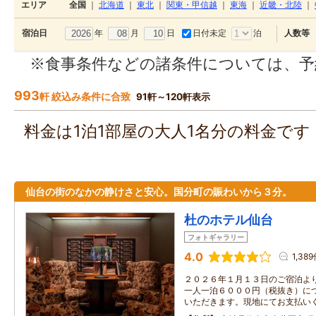
エリア
全国
｜
北海道
｜
東北
｜
関東・甲信越
｜
東海
｜
近畿・北陸
｜
年
月
日
日付未定
泊
宿泊日
人数等
※食事条件などの諸条件については、予
993
軒 絞込み条件に合致
91軒～120軒表示
料金は1泊1部屋の大人1名分の料金で
仙台の街のなかの静けさと安心。国分町の賑わいから３分。
杜のホテル仙台
フォトギャラリー
4.0
1,38
２０２６年１月１３日のご宿泊よ
一人一泊６０００円（税抜き）に
いただきます。現地にてお支払い