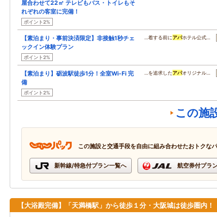
屋合わせて22㎡ テレビもバス・トイレもそ
れぞれの客室に完備！
ポイント2%
【素泊まり・事前決済限定】非接触1秒チェ
…着する前に
アパ
ホテル公式…
ックイン体験プラン
ポイント2%
【素泊まり】砺波駅徒歩1分！全室Wi-Fi 完
…を追求した
アパ
オリジナル…
備
ポイント2%
この施
この施設と交通手段を自由に組み合わせたおトクな
新幹線/特急付プラン一覧へ
航空券付プラ
【大浴殿完備】「天満橋駅」から徒歩１分・大阪城は徒歩圏内！