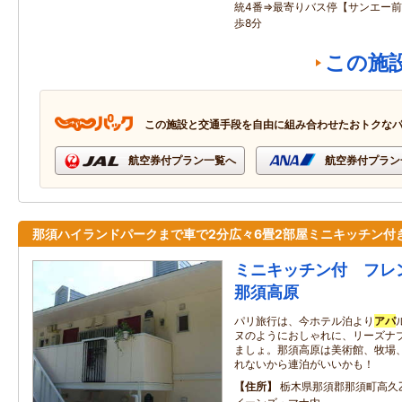
統4番⇒最寄りバス停【サンエー前
歩8分
この施
この施設と交通手段を自由に組み合わせたおトクな
航空券付プラン一覧へ
航空券付プラン
那須ハイランドパークまで車で2分広々6畳2部屋ミニキッチン付
ミニキッチン付 フレ
那須高原
パリ旅行は、今ホテル泊より
アパ
ヌのようにおしゃれに、リーズナ
ましょ。那須高原は美術館、牧場
れないから連泊がいいかも！
住所
栃木県那須郡那須町高久