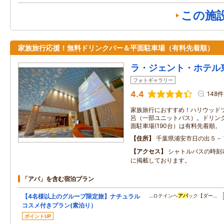
この施
家族旅行応援！無料ドリンクバー＆平面駐車場（有料先着順）
ラ・ジェント・ホテル
フォトギャラリー
4.4
148件
家族旅行におすすめ！ハリウッド
呂（一部ユニットバス）。ドリンク
面駐車場(190台）は有料先着順。
住所
千葉県浦安市日の出５－
アクセス
シャトルバスの時刻
に掲載しております。
「アパ」を含む宿泊プラン
【4名様以上のグループ限定旅】ナチュラル
…ロテインヘ
アパ
ック【ダー…
コスメ付きプラン(素泊り）
ポイントUP