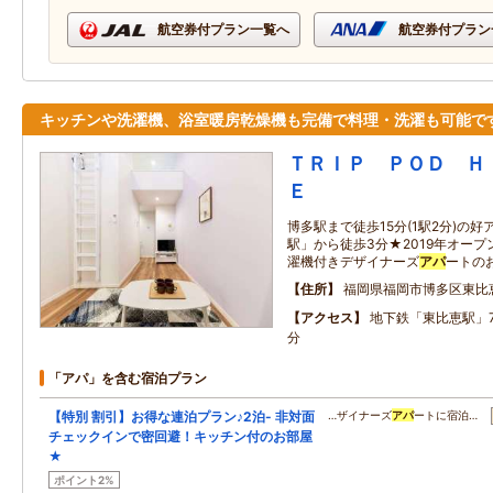
航空券付プラン一覧へ
航空券付プラン
キッチンや洗濯機、浴室暖房乾燥機も完備で料理・洗濯も可能で
ＴＲＩＰ ＰＯＤ Ｈ
Ｅ
博多駅まで徒歩15分(1駅2分)の
駅」から徒歩3分★2019年オー
濯機付きデザイナーズ
アパ
ートの
住所
福岡県福岡市博多区東比
アクセス
地下鉄「東比恵駅」
分
「アパ」を含む宿泊プラン
【特別 割引】お得な連泊プラン♪2泊- 非対面
…ザイナーズ
アパ
ートに宿泊…
チェックインで密回避！キッチン付のお部屋
★
ポイント2%