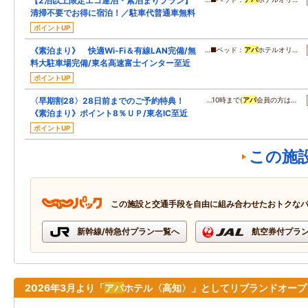
【2泊以上限定エコ連泊・素泊まりプラン】
清掃不要でお得に宿泊！／駐車代普通車無料
ポイントUP
《素泊まり》 快適Wi-Fi＆有線LAN完備/無
…■ベッド：
アパ
ホテルオリ…
料大駐車場完備/東名高速富士インター至近
ポイントUP
〈早期割28〉28日前までのご予約特典！
…10時まで(
アパ
会員の方は…
《素泊まり》ポイント8％ＵＰ/東名IC至近
ポイントUP
この施
この施設と交通手段を自由に組み合わせたおトクな
新幹線/特急付プラン一覧へ
航空券付プラ
2026年3月より「
アパ
ホテル〈高知〉」としてリブランドオープ