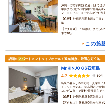
沖縄一の繁華街(国際通り)まで徒
華街までほぼ550円圏内/無料高速W
ン（コンビニ）まで徒歩4分/お部
住所
沖縄県那覇市西１丁目１
階
アクセス
「旭橋駅」まで歩い
車で10分
この施
話題の
アパ
ートメントタイプホテル！観光拠点に最適な好立地！
Mr.KINJO GS石垣島
4.7
80件
島民の暮らしの中心地、真栄里に
トメントホテル。 徒歩圏内に飲食
コンビニ有りで便利♪長期滞在でも
住所
沖縄県石垣市真栄里２５
アクセス
新石垣空港から車で