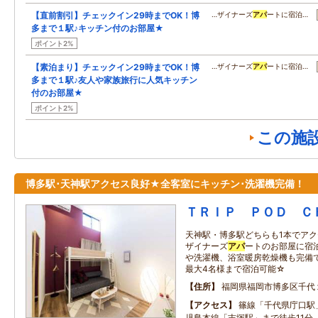
【直前割引】チェックイン29時までOK！博
…ザイナーズ
アパ
ートに宿泊…
多まで１駅♪キッチン付のお部屋★
ポイント2%
【素泊まり】チェックイン29時までOK！博
…ザイナーズ
アパ
ートに宿泊…
多まで１駅♪友人や家族旅行に人気キッチン
付のお部屋★
ポイント2%
この施
博多駅･天神駅アクセス良好★全客室にキッチン･洗濯機完備！
ＴＲＩＰ ＰＯＤ Ｃ
天神駅・博多駅どちらも1本でア
ザイナーズ
アパ
ートのお部屋に宿泊
や洗濯機、浴室暖房乾燥機も完備
最大4名様まで宿泊可能☆
住所
福岡県福岡市博多区千代
アクセス
篠線「千代県庁口駅
児島本線「吉塚駅」まで徒歩11分