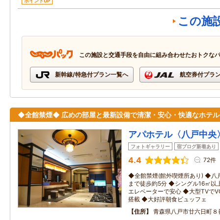
ポイントUP
この施
この施設と交通手段を自由に組み合わせたおトクな
新幹線/特急付プラン一覧へ
航空券付プラ
◆全館禁煙◆ 広めの部屋と最新設備で清潔・安心・快適なホテル
アパホテル〈八戸中央
フォトギャラリー
宿ブログ新着あり
4.4
72件
◆全館禁煙(館外喫煙所あり) ◆
まで徒歩約5分 ◆シングル16㎡以
エレベーターで安心 ◆大型TVで
搭載 ◆大好評朝食ビュッフェ
住所
青森県八戸市廿六日町８