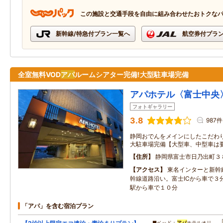
この施設と交通手段を自由に組み合わせたおトクな
新幹線/特急付プラン一覧へ
航空券付プラ
全室無料VOD
アパ
ルームシアター完備!大型駐車場完備
アパホテル〈富士中央
フォトギャラリー
3.8
987件
静岡おでんをメインにしたこだわり
大駐車場完備【大型車、中型車は要
住所
静岡県富士市日乃出町３
アクセス
東名インターと新幹
幹線道路沿い。富士ICから車で３
駅から車で１０分
「アパ」を含む宿泊プラン
…■ベッド：
アパ
ホテルオリ…