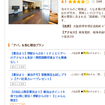
4.1
39件
当ホテルのご朝食は、うなぎ屋の
おかず付き。 美味しいだけでなく
素が豊富に含まれる『国産鰻』で
す。
住所
大阪府堺市堺区戎島町４
アクセス
南海電鉄、南海本線
り徒歩2分
「アパ」を含む宿泊プラン
【素泊まり】堺駅から2分！ミナミエリアへ
…1台設置 ●
アパ
ホテルオリ…
のアクセスも良好！関西国際空港までも乗換
なし！
ポイント2%
【素泊まり・連泊不可】室数限定お試しプラ
…にぜひ一度
アパ
ホテル〈堺…
ン【アパ社長カレープレゼント】
ポイント2%
【2泊以上限定素泊まり】連泊はポイント5
…1台設置 ●
アパ
ホテルオリ…
倍でお得に宿泊！堺駅から2分！【じゃらん
限定】