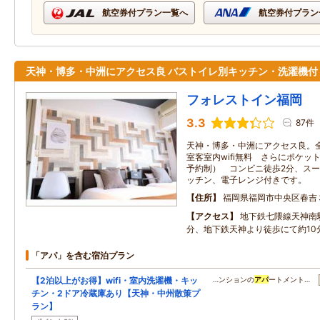
航空券付プラン一覧へ
航空券付プラン
天神・博多・中洲にアクセス良 バストイレ別キッチン・洗濯機付
フォレストイン福岡
3.3
87件
天神・博多・中洲にアクセス良。全
室客室内wifi無料 さらにポケット
予約制） コンビニ徒歩2分、スー
ッチン、電子レンジ付きです。
住所
福岡県福岡市中央区春吉
アクセス
地下鉄七隈線天神南
分、地下鉄天神より徒歩にて約10
「アパ」を含む宿泊プラン
【2泊以上がお得】wifi・室内洗濯機・キッ
…ンションの
アパ
ートメント…
チン・2ドア冷蔵庫あり【天神・中州散策プ
ラン】