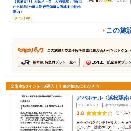
【素泊まり】大阪メトロ「天満橋駅」4番口
…放映 ●VOD
アパ
ルームシア…
から徒歩1分■大浴殿完備■大阪城まで徒歩
圏内！
ポイントUP
この施
この施設と交通手段を自由に組み合わせたおトクな
新幹線/特急付プラン一覧へ
航空券付プラ
全客室50インチTV導入！！遠州観光にぜひ★☆
アパホテル〈浜松駅南
フォトギャラリー
宿ブログ新着あり
3.6
1,34
★全客室50インチTV導入！★ ★W
ムシアター視聴200タイトル以上