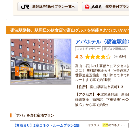
新幹線/特急付プラン一覧へ
航空券付プラ
砺波駅隣接、駅周辺の飲食店で富山グルメを堪能されてはいかが
アパホテル〈砺波駅前
フォトギャラリー
宿ブログ新着あり
4.3
68件
富山・石川の主要都市にアクセス
点に！ 無料駐車場あり（※普通車の
世界遺産五箇山・白川郷まで車で約
ルートまで車で約1時間
住所
富山県砺波市表町1-3
アクセス
◆北陸新幹線「新高
端線乗換「砺波駅」下車徒歩1分
波IC」から車で約5分
「アパ」を含む宿泊プラン
【素泊まり】2室コネクトルームプラン2部
…オススメ！
アパ
のコネクト…