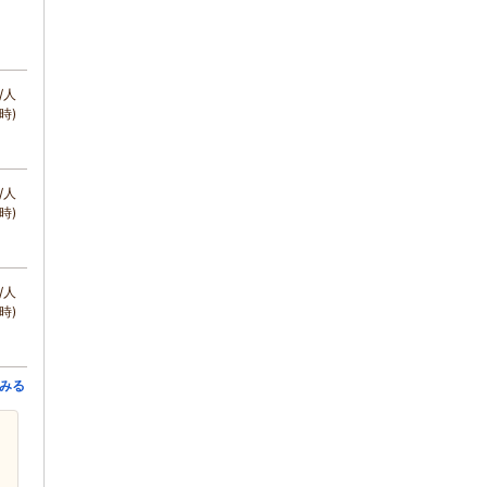
/人
時)
/人
時)
/人
時)
みる