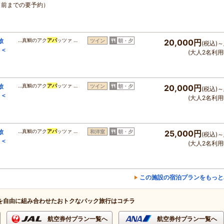
日前までの要予約）
放
…真鯛のアク
アパ
ッツァ …
ツイン
朝・夕
20,000円
(税込)～
ェ＜
(大人2名利用
放
…真鯛のアク
アパ
ッツァ …
ツイン
朝・夕
20,000円
(税込)～
ェ＜
(大人2名利用
放
…真鯛のアク
アパ
ッツァ …
和洋室
朝・夕
25,000円
(税込)～
ェ＜
(大人2名利用
この施設の宿泊プランをもっと
を自由に組み合わせたおトクなパック旅行はコチラ
航空券付プラン一覧へ
航空券付プラン一覧へ