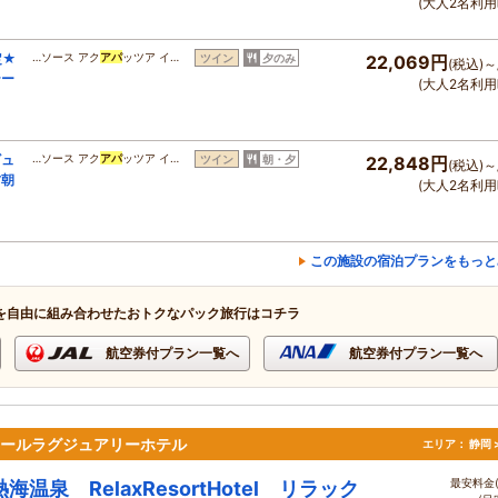
(大人2名利用
定★
…ソース アク
アパ
ッツア イ…
ツイン
夕のみ
22,069円
(税込)～
テー
(大人2名利用
ビュ
…ソース アク
アパ
ッツア イ…
ツイン
朝・夕
22,848円
(税込)～
夕朝
(大人2名利用
この施設の宿泊プランをもっと
を自由に組み合わせたおトクなパック旅行はコチラ
航空券付プラン一覧へ
航空券付プラン一覧へ
モールラグジュアリーホテル
エリア：
静岡 
最安料金(
熱海温泉 RelaxResortHotel リラック