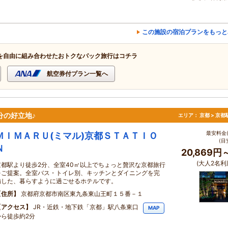
この施設の宿泊プランをもっと
を自由に組み合わせたおトクなパック旅行はコチラ
航空券付プラン一覧へ
分の好立地♪
エリア：
京都 > 京
最安料金(
ＭＩＭＡＲＵ(ミマル)京都ＳＴＡＴＩＯ
(目
Ｎ
20,869円
(大人2名利
京都駅より徒歩2分、全室40㎡以上でちょっと贅沢な京都旅行
をご提案。全室バス・トイレ別、キッチンとダイニングを完
備した、暮らすように過ごせるホテルです。
住所
京都府京都市南区東九条東山王町１５番－１
アクセス
JR・近鉄・地下鉄「京都」駅八条東口
MAP
から徒歩約2分