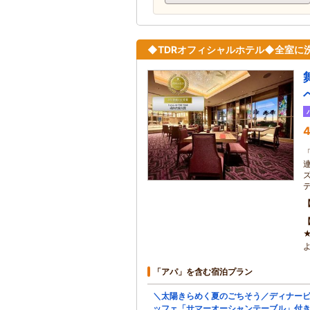
◆TDRオフィシャルホテル◆全室に
4
「
「アパ」を含む宿泊プラン
＼太陽きらめく夏のごちそう／ディナー
ッフェ「サマーオーシャンテーブル」付