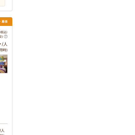
・幕張
税込)
安)
～
/人
用時)
/人