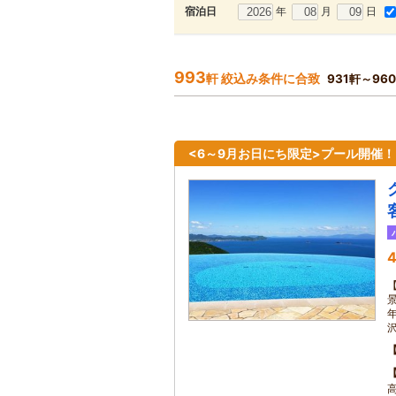
年
月
日
宿泊日
993
軒 絞込み条件に合致
931軒～96
<6～9月お日にち限定>プール開催！ 
4