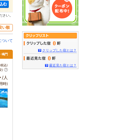
ださい。
安い順
について
0
クリップした宿とは？
島・鳴門
0
税込)
最近見た宿とは？
安)
～
/人
用時)