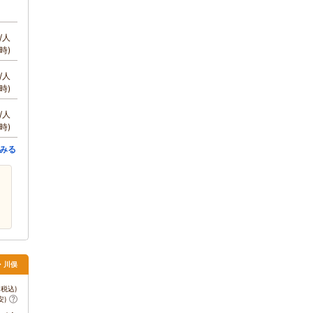
/人
時)
/人
時)
/人
時)
みる
・川俣
税込)
安)