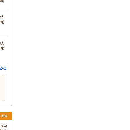
時)
/人
時)
/人
時)
みる
> 熱海
税込)