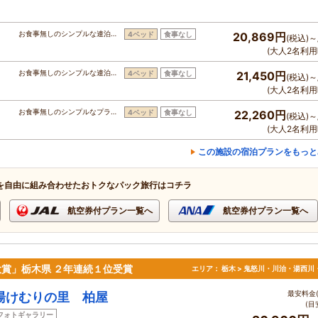
お食事無しのシンプルな連泊…
4ベッド
食事なし
20,869円
(税込)～
(大人2名利用
お食事無しのシンプルな連泊…
4ベッド
食事なし
21,450円
(税込)～
(大人2名利用
お食事無しのシンプルなプラ…
4ベッド
食事なし
22,260円
(税込)～
(大人2名利用
この施設の宿泊プランをもっと
を自由に組み合わせたおトクなパック旅行はコチラ
航空券付プラン一覧へ
航空券付プラン一覧へ
大賞」栃木県 ２年連続１位受賞
エリア：
栃木 > 鬼怒川・川治・湯西川
最安料金(
湯けむりの里 柏屋
(目
フォトギャラリー