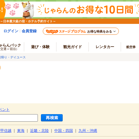
 ～日本最大級の宿・ホテル予約サイト～
ログイン
会員登録
お得な特典をみる
ゃらんパック
遊び・体験
観光ガイド
レンタカー
航空券
（交通＋宿泊）
日帰り・デイユース
ベント
・甲信越
｜
東海
｜
近畿・北陸
｜
中国・四国
｜
九州・沖縄