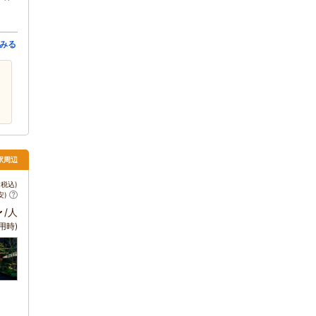
みる
都駅周辺
税込)
安)
～
/人
用時)