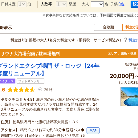
日付未定
泊
部屋
大人
名 子供
0名
人数等
※食事条件などの諸条件については、予約画面で再度ご確認く
合致順
料金が
0軒表示
料金は1泊1部屋の大人1名分の料金です（消費税・サービス料込み）
料金
サウナ大浴場完備 / 駐車場無料
エリア：
徳島 > 徳
最安料金(
グランドエクシブ鳴門 ザ・ロッジ【24年
(目
客室リニューアル】
20,000円
ハイクラス
フォトギャラリー
(大人2名利
.6
765件
【夕食クチコミ★4.8】瀬戸内の碧い海と鮮やかな緑が彩る絶
景。高台から見渡す雄大なパノラマは格別な開放感です。24
年3月リニューアルの洗練された客室で、美食と景色に浸る贅
沢なひとときを。
住所
徳島県鳴門市北灘町折野字大川筋１８２
アクセス
鳴門ICよりお車で約30分◆送迎バス◆
MAP
高速鳴門バス停（1日4便）・徳島阿波おどり空港（5