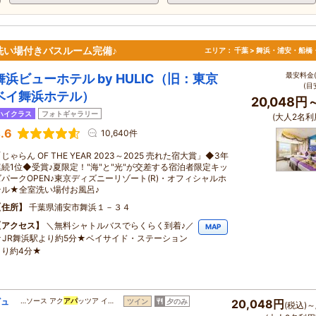
洗い場付きバスルーム完備♪
エリア：
千葉 > 舞浜・浦安・船橋
最安料金(
舞浜ビューホテル by HULIC（旧：東京
(目
ベイ舞浜ホテル）
20,048円
ハイクラス
フォトギャラリー
(大人2名利
.6
10,640件
じゃらん OF THE YEAR 2023～2025 売れた宿大賞」◆3年
連続1位◆受賞♪夏限定！"海"と"光"が交差する宿泊者限定キッ
ズパークOPEN♪東京ディズニーリゾート(R)・オフィシャルホ
テル★全室洗い場付お風呂♪
住所
千葉県浦安市舞浜１－３４
アクセス
＼無料シャトルバスでらくらく到着♪／
MAP
★JR舞浜駅より約5分★ベイサイド・ステーション
より約4分★
ビュ
…ソース アク
アパ
ッツア イ…
ツイン
夕のみ
20,048円
(税込)～
き