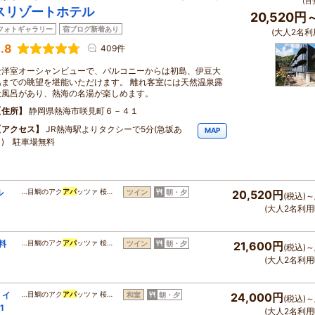
(目
スリゾートホテル
20,520円
フォトギャラリー
宿ブログ新着あり
(大人2名利
.8
409件
全洋室オーシャンビューで、バルコニーからは初島、伊豆大
島までの眺望を堪能いただけます。 離れ客室には天然温泉露
天風呂があり、熱海の名湯が楽しめます。
住所
静岡県熱海市咲見町６－４１
アクセス
JR熱海駅よりタクシーで5分(急坂あ
MAP
り) 駐車場無料
ル
…目鯛のアク
アパ
ッツァ 桜…
ツイン
朝・夕
20,520円
(税込)～
(大人2名利用
料
…目鯛のアク
アパ
ッツァ 桜…
ツイン
朝・夕
21,600円
(税込)～
(大人2名利用
 イ
…目鯛のアク
アパ
ッツァ 桜…
和室
朝・夕
24,000円
(税込)～
1
(大人2名利用