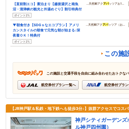
【直前割エコ】素泊まり【越後湯沢と南魚
…天然鯛アク
アパ
ッツアお1…
沼・清津峡の観光と外湯めぐり】割引特典付
ポイント2%
▼朝食付き【SDGｓなエコプラン】アメリ
…天然鯛アク
アパ
ッツア（お…
カンスタイルの朝食で元気な朝が始まる♪深
夜着ＯＫ！特典付
ポイント2%
この施
この施設と交通手段を自由に組み合わせたおトクな
航空券付プラン一覧へ
航空券付プラン
【JR神戸駅＆私鉄・地下鉄へも徒歩3分♪】抜群アクセスでコスパ
神戸シティガーデンズ
ル神戸四州園）