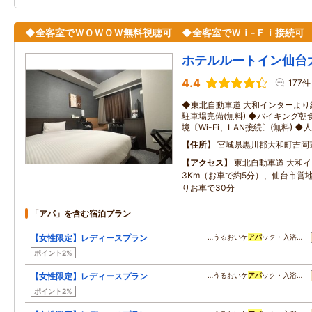
◆全客室でＷＯＷＯＷ無料視聴可 ◆全客室でＷｉ-Ｆｉ接続可
ホテルルートイン仙台
4.4
177件
◆東北自動車道 大和インターより
駐車場完備(無料) ◆バイキング朝
境〔Wi-Fi、LAN接続〕(無料) 
住所
宮城県黒川郡大和町吉岡
アクセス
東北自動車道 大和
3Km（お車で約5分）、仙台市営
りお車で30分
「アパ」を含む宿泊プラン
【女性限定】レディースプラン
…うるおいケ
アパ
ック・入浴…
ポイント2%
【女性限定】レディースプラン
…うるおいケ
アパ
ック・入浴…
ポイント2%