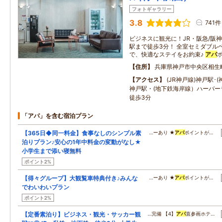
フォトギャラリー
3.8
741件
ビジネスに観光に！JR・阪急/阪
駅まで徒歩3分！ 全室セミダブルベ
で、快適なステイをお約束♪
アパ
住所
兵庫県神戸市中央区相生
アクセス
(JR神戸線)神戸駅･
神戸駅・(地下鉄海岸線）ハーバー
徒歩3分
「アパ」を含む宿泊プラン
【365日◆同一料金】食事なしのシンプル素
…ーあり ★
アパ
ポイントが…
泊りプラン♪安心の1年中料金の変動がなし★
小学生まで添い寝無料
ポイント2%
【得々グループ】大観覧車特典付き♪みんな
…ーあり ★
アパ
ポイントが…
でわいわいプラン
ポイント2%
【定番素泊り】ビジネス・観光・サッカー観
…完備 【4】
アパ
直参画ホテ…