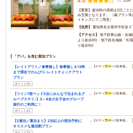
4.0
32件
【重要】連泊時の清掃は3日ごと
み交換となります。 （歯ブラシ等
イキングにてご用意）
住所
愛知県名古屋市中区栄３
アクセス
地下鉄東山線・名城
より徒歩8分・地下鉄名城線「矢場
り徒歩6分
「アパ」を含む宿泊プラン
【レイトアウト／食事無し】食事無し＆13時
… 【ナディ
アパ
ーク駐車場…
まで滞在でのんびり♪レイトチェックアウト
プラン
ポイント2%
【ツイン1室ベッド2台にみんなで泊まれるグ
… 【ナディ
アパ
ーク駐車場…
ループステイ♪】3～4名の女子会やグループ
旅行のご利用に！
ポイント2%
【2連泊／素泊まり】2泊以上の宿泊予約に
… 【ナディ
アパ
ーク駐車場…
オススメな連泊割プラン
ポイント2%