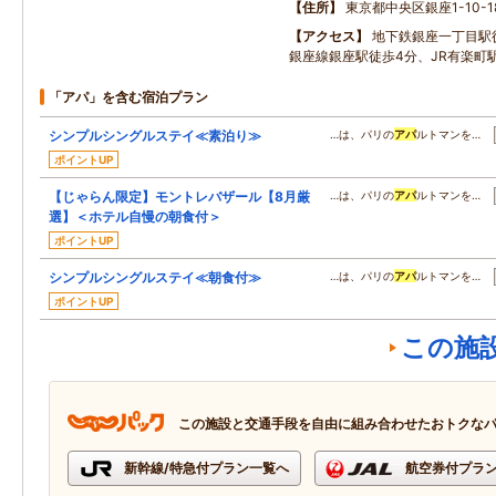
住所
東京都中央区銀座1-10-1
アクセス
地下鉄銀座一丁目駅徒
銀座線銀座駅徒歩4分、JR有楽町
「アパ」を含む宿泊プラン
シンプルシングルステイ≪素泊り≫
…は、パリの
アパ
ルトマンを…
ポイントUP
【じゃらん限定】モントレバザール【8月厳
…は、パリの
アパ
ルトマンを…
選】＜ホテル自慢の朝食付＞
ポイントUP
シンプルシングルステイ≪朝食付≫
…は、パリの
アパ
ルトマンを…
ポイントUP
この施
この施設と交通手段を自由に組み合わせたおトクな
新幹線/特急付プラン一覧へ
航空券付プラ