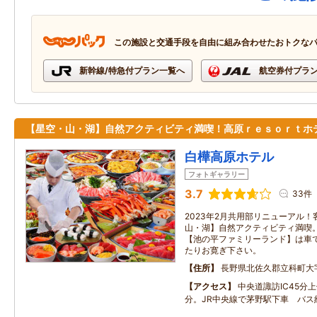
この施設と交通手段を自由に組み合わせたおトクな
新幹線/特急付プラン一覧へ
航空券付プラ
【星空・山・湖】自然アクティビティ満喫！高原ｒｅｓｏｒｔホ
白樺高原ホテル
フォトギャラリー
3.7
33件
2023年2月共用部リニューアル！
山・湖】自然アクティビティ満喫。
【池の平ファミリーランド】は車で10
たりお寛ぎ下さい。
住所
長野県北佐久郡立科町大
アクセス
中央道諏訪IC45分上
分。JR中央線で茅野駅下車 バ