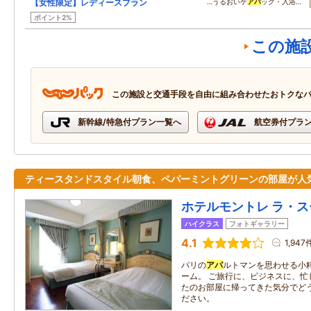
【女性限定】レディースプラン
…うるおいケ
アパ
ック・入浴…
ポイント2%
この施
この施設と交通手段を自由に組み合わせたおトクな
新幹線/特急付プラン一覧へ
航空券付プラ
ティースタンドスタイル朝食、ペパーミントグリーンの部屋が人
ホテルモントレ ラ・
ハイクラス
フォトギャラリー
4.1
1,947
パリの
アパ
ルトマンを思わせる小
ーム。 ご旅行に、ビジネスに、忙
たのお部屋に帰ってきた気分でど
ださい。