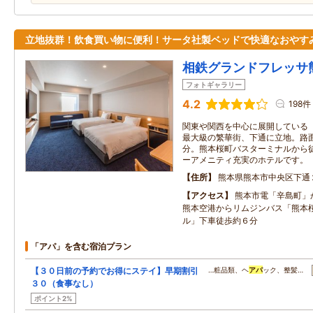
立地抜群！飲食買い物に便利！サータ社製ベッドで快適なおやす
相鉄グランドフレッサ
フォトギャラリー
4.2
198件
関東や関西を中心に展開している「
最大級の繁華街、下通に立地。路
分。熊本桜町バスターミナルから
ーアメニティ充実のホテルです。
住所
熊本県熊本市中央区下通
アクセス
熊本市電「辛島町」
熊本空港からリムジンバス「熊本
ル」下車徒歩約６分
「アパ」を含む宿泊プラン
【３０日前の予約でお得にステイ】早期割引
…粧品類、ヘ
アパ
ック、整髪…
３０（食事なし）
ポイント2%