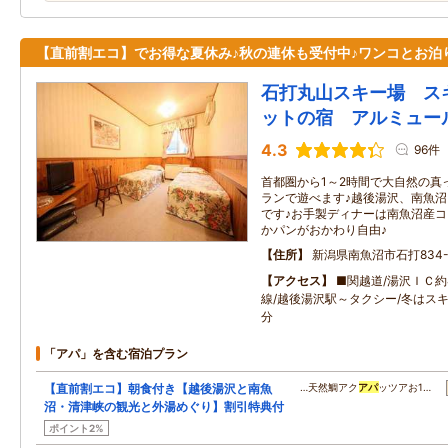
【直前割エコ】でお得な夏休み♪秋の連休も受付中♪ワンコとお泊
石打丸山スキー場 ス
ットの宿 アルミュー
4.3
96件
首都圏から1～2時間で大自然の真
ランで遊べます♪越後湯沢、南魚
です♪お手製ディナーは南魚沼産
かパンがおかわり自由♪
住所
新潟県南魚沼市石打834-
アクセス
■関越道/湯沢ＩＣ
線/越後湯沢駅～タクシー/冬はスキ
分
「アパ」を含む宿泊プラン
【直前割エコ】朝食付き【越後湯沢と南魚
…天然鯛アク
アパ
ッツアお1…
沼・清津峡の観光と外湯めぐり】割引特典付
ポイント2%