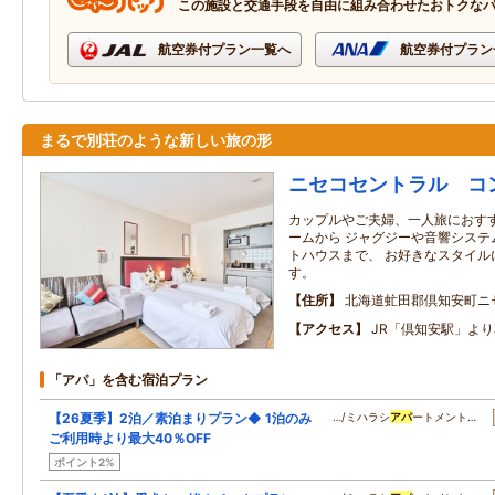
この施設と交通手段を自由に組み合わせたおトクな
航空券付プラン一覧へ
航空券付プラン
まるで別荘のような新しい旅の形
ニセコセントラル コ
カップルやご夫婦、一人旅におす
ームから ジャグジーや音響システ
トハウスまで、 お好きなスタイル
す。
住所
北海道虻田郡倶知安町ニセ
アクセス
JR「倶知安駅」より
「アパ」を含む宿泊プラン
【26夏季】2泊／素泊まりプラン◆ 1泊のみ
…/ミハラシ
アパ
ートメント…
ご利用時より最大40％OFF
ポイント2%