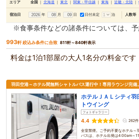
エリア
全国
｜
北海道
｜
東北
｜
関東・甲信越
｜
東海
｜
近畿・北陸
｜
年
月
日
日付未定
泊
宿泊日
人数等
※食事条件などの諸条件については、予
993
軒 絞込み条件に合致
811軒～840軒表示
料金は1泊1部屋の大人1名分の料金で
羽田空港～ホテル間無料シャトルバス運行中！専用ラウンジ完備
ホテルＪＡＬシティ羽
トウイング
フォトギャラリー
4.4
262件
全室禁煙。ご予約不要なホテル～
バスは、ホテル出発は4:00am～11: