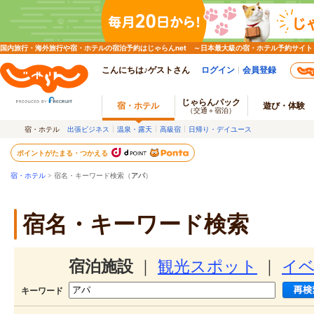
国内旅行・海外旅行や宿・ホテルの宿泊予約はじゃらんnet ～日本最大級の宿・ホテル予約サイト
こんにちは♪ゲストさん
ログイン
会員登録
じゃらんパック
宿・ホテル
遊び・体験
（交通＋宿泊）
宿・ホテル
出張ビジネス
温泉・露天
高級宿
日帰り・デイユース
ポイントがたまる・つかえる
宿・ホテル
> 宿名・キーワード検索（
アパ
）
宿名・キーワード検索
宿泊施設
｜
観光スポット
｜
イ
キーワード