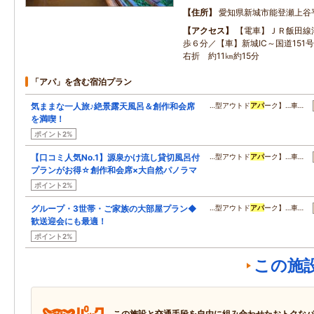
住所
愛知県新城市能登瀬上谷
アクセス
【電車】ＪＲ飯田線
歩６分／【車】新城IC～国道151
右折 約11㎞約15分
「アパ」を含む宿泊プラン
気ままな一人旅♪絶景露天風呂＆創作和会席
…型アウトド
アパ
ーク】…車…
を満喫！
ポイント2%
【口コミ人気No.1】源泉かけ流し貸切風呂付
…型アウトド
アパ
ーク】…車…
プランがお得☆創作和会席×大自然パノラマ
ポイント2%
グループ・3世帯・ご家族の大部屋プラン◆
…型アウトド
アパ
ーク】…車…
歓送迎会にも最適！
ポイント2%
この施
この施設と交通手段を自由に組み合わせたおトクな