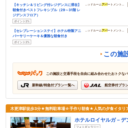
【キッチン＆リビング付レジデンスに滞在】
…ッドルーム
アパ
ートメント…
朝食付きベストフレキシブル（29～31階 レ
ジデンスフロア）
ポイント2%
【セレブレーションステイ】ホテル特製アニ
…ッドルーム
アパ
ートメント…
バーサリーケーキ＆優雅な朝食付き
ポイント2%
この施
この施設と交通手段を自由に組み合わせたおトクな
新幹線/特急付プラン一覧へ
航空券付プラ
木更津駅徒歩3分★無料駐車場☆手作り朝食★人気の夕食イタリ
ホテルロイヤルガ－デ
フォトギャラリー