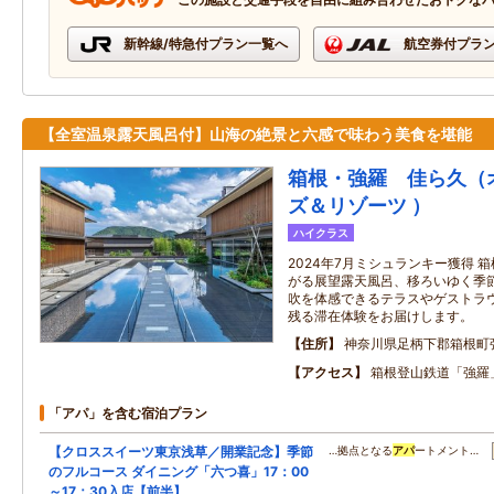
新幹線/特急付プラン一覧へ
航空券付プラ
【全室温泉露天風呂付】山海の絶景と六感で味わう美食を堪能
箱根・強羅 佳ら久（
ズ＆リゾーツ ）
ハイクラス
2024年7月ミシュランキー獲得 
がる展望露天風呂、移ろいゆく季
吹を体感できるテラスやゲストラ
残る滞在体験をお届けします。
住所
神奈川県足柄下郡箱根町
アクセス
箱根登山鉄道「強羅
「アパ」を含む宿泊プラン
【クロススイーツ東京浅草／開業記念】季節
…拠点となる
アパ
ートメント…
のフルコース ダイニング「六つ喜」17：00
～17：30入店【前半】