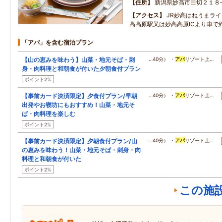
住所
新潟県妙高市田切２１８
アクセス
JR妙高はねうまラ
高高原駅又は妙高高原ICより車で約
「アパ」を含む宿泊プラン
【山の恵みを味わう】山菜・地元そば・刺
…40分） ・
アパ
リゾート上…
身・肉料理と和朝食が付いた夕朝食付プラン
ポイント2%
【事前カード決済限定】夕食付プラン/早朝
…40分） ・
アパ
リゾート上…
出発やお寝坊にもおすすめ！山菜・地元そ
ば・肉料理を楽しむ
ポイント2%
【事前カード決済限定】夕朝食付プラン/山
…40分） ・
アパ
リゾート上…
の恵みを味わう！山菜・地元そば・刺身・肉
料理と和朝食が付いた
ポイント2%
この施