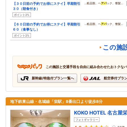
【３０日前の予約でお得にステイ】早期割引
…粧品類、ヘ
アパ
ック、整髪…
３０（朝食付き）
ポイント2%
【６０日前の予約でお得にステイ】早期割引
…粧品類、ヘ
アパ
ック、整髪…
６０（食事なし）
ポイント2%
この施
この施設と交通手段を自由に組み合わせたおトクな
新幹線/特急付プラン一覧へ
航空券付プラ
地下鉄東山線・名城線「栄駅」8番出口より徒歩8分
KOKO HOTEL 名古屋栄 
フォトギャラリー