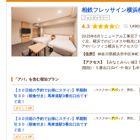
相鉄フレッサイン横浜
フォトギャラリー
4.3
1,49
2025年6月リニューアル工事完了
ぐ左。横浜でのビジネスや観光に好
アやパシフィコ横浜もアクセス◎ 
住所
神奈川県横浜市中区本町
アクセス
【みなとみらい線】
(階段)・５番出口(ｴﾚﾍﾞｰﾀｰ有)/
「アパ」を含む宿泊プラン
【３０日前の予約でお得にステイ♪】早期割
…マスクやヘ
アパ
ック、男性…
引３０（朝食付き）馬車道駅3番出口出てす
ぐ左！
ポイントUP
【３０日前の予約でお得にステイ♪】早期割
…マスクやヘ
アパ
ック、男性…
引３０（朝食付き）馬車道駅3番出口出てす
ぐ左！
ポイントUP