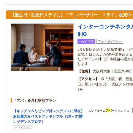
【誕生日・記念日ステイに】「アニバーサリー・ステイ」販売中
インターコンチネンタル
IHG
ハイクラス
フォトギャラリー
JR大阪駅直結！大型商業施設「グ
立地！ ほとんどが50平米を超え
たデザインの中に日本独自の温か
します。
住所
大阪府大阪市北区大深町
アクセス
JR「大阪」駅、阪
田」駅より徒歩5分、大阪メトロ
5分
「アパ」を含む宿泊プラン
【キッチン＆リビング付レジデンスに滞在】
…ッドルーム
アパ
ートメント…
お部屋のみベストフレキシブル（29～31階
レジデンスフロア）
ポイント2%