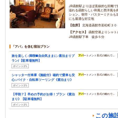
JR函館駅よりほぼ直線的な距離で
溢れる函館らしい和風と西洋風を
ション。朝市・バスターミナルも
にも最適な好立地
住所
北海道函館市若松町３０
アクセス
函館空港よりシャ
JR函館駅下車 徒歩５分
「アパ」を含む宿泊プラン
旅を楽しく♪満喫■自由気ままに♪素泊まりプ
アパ
ートメント形式の離れで…
ラン/【駐車場無料】
ポイント2%
シャッター付車庫《施錠付》確約で愛車も安
アパ
ートメント形式の離れで…
心♪バイク・自転車ツーリング《素泊まり》
ポイント2%
【早割７】早めの予約がお得！プラン《素泊
アパ
ートメント形式の離れで…
まり》【駐車場無料】
ポイント2%
この施