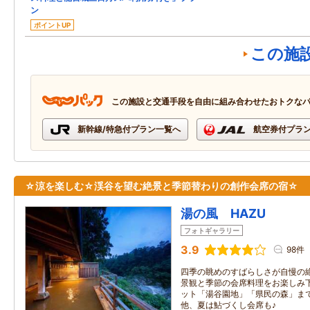
ン
ポイントUP
この施
この施設と交通手段を自由に組み合わせたおトクな
新幹線/特急付プラン一覧へ
航空券付プラ
☆涼を楽しむ☆渓谷を望む絶景と季節替わりの創作会席の宿☆
湯の風 HAZU
フォトギャラリー
3.9
98件
四季の眺めのすばらしさが自慢の
景観と季節の会席料理をお楽しみ下
ット「湯谷園地」「県民の森」まで
他、夏は鮎づくし会席も♪