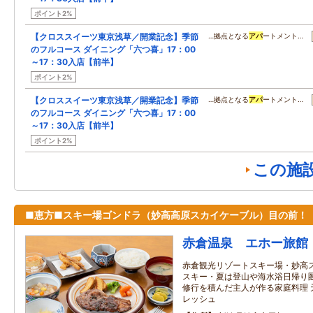
ポイント2%
【クロススイーツ東京浅草／開業記念】季節
…拠点となる
アパ
ートメント…
のフルコース ダイニング「六つ喜」17：00
～17：30入店【前半】
ポイント2%
【クロススイーツ東京浅草／開業記念】季節
…拠点となる
アパ
ートメント…
のフルコース ダイニング「六つ喜」17：00
～17：30入店【前半】
ポイント2%
この施
■恵方■スキー場ゴンドラ（妙高高原スカイケーブル）目の前！
赤倉温泉 エホー旅館
赤倉観光リゾートスキー場・妙高ス
スキー・夏は登山や海水浴日帰り圏
修行を積んだ主人が作る家庭料理 
レッシュ