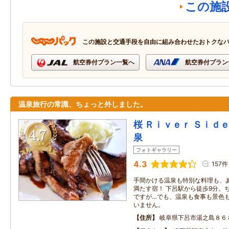
この施
この施設と交通手段を自由に組み合わせたおトクな
航空券付プラン一覧へ
航空券付プラン
温泉旅行の常識、ちょっと外しました。
桜 Ｒｉｖｅｒ Ｓｉｄｅ
泉
フォトギャラリー
4.3
157件
手間かける温泉も特別な料理も、
満たす宿！ 下呂駅から徒歩9分。
ですが…でも、温泉も食事も景色
いません。
住所
岐阜県下呂市湯之島８６