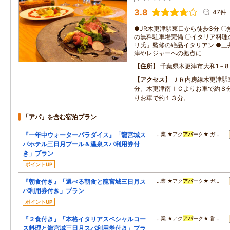
3.8
47件
●JR木更津駅東口から徒歩3分 〇無料
の無料駐車場完備 〇イタリア料理
リ氏」監修の絶品イタリアン ●三
津やレジャーへの拠点に
住所
千葉県木更津市大和1－8
アクセス
ＪＲ内房線木更津駅
分。木更津南ＩＣよりお車で約８
りお車で約１３分。
「アパ」を含む宿泊プラン
『一年中ウォーターパラダイス』「龍宮城ス
…業 ★アク
アパ
ーク★ ガ…
パホテル三日月プール＆温泉スパ利用券付
き」プラン
ポイントUP
『朝食付き』「選べる朝食と龍宮城三日月ス
…業 ★アク
アパ
ーク★ ガ…
パ利用券付き」プラン
ポイントUP
『２食付き』「本格イタリアスペシャルコー
…業 ★アク
アパ
ーク★ 営…
ス料理と龍宮城三日月スパ利用券付き」プラ