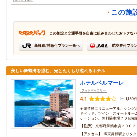
この施
この施設と交通手段を自由に組み合わせたおトクな
新幹線/特急付プラン一覧へ
航空券付プラ
美しい舞鶴湾を望む、光とぬくもり溢れるホテル
ホテルベルマーレ
フォトギャラリー
4.1
1,180
全館禁煙にリニューアル。シングルは
ドベッド。ツイン・スイートルー
ケーション。無料駐車場７０台完
住所
京都府舞鶴市浜２００２
アクセス
JR東舞鶴駅よりタ