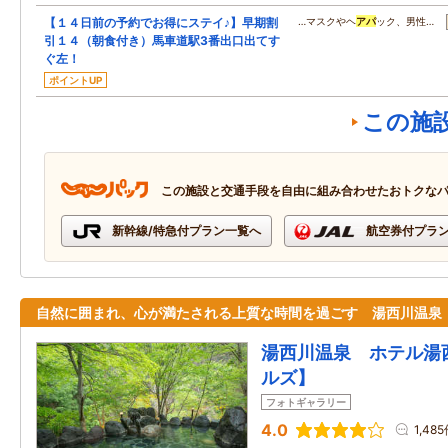
【１４日前の予約でお得にステイ♪】早期割
…マスクやヘ
アパ
ック、男性…
引１４（朝食付き）馬車道駅3番出口出てす
ぐ左！
ポイントUP
この施
この施設と交通手段を自由に組み合わせたおトクな
新幹線/特急付プラン一覧へ
航空券付プラ
自然に囲まれ、心が満たされる上質な時間を過ごす 湯西川温泉
湯西川温泉 ホテル湯
ルズ】
フォトギャラリー
4.0
1,48