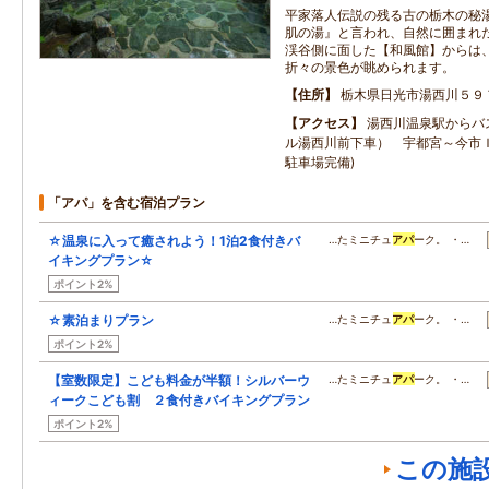
平家落人伝説の残る古の栃木の秘湯
肌の湯』と言われ、自然に囲まれ
渓谷側に面した【和風館】からは
折々の景色が眺められます。
住所
栃木県日光市湯西川５９
アクセス
湯西川温泉駅からバ
ル湯西川前下車） 宇都宮～今市Ｉ
駐車場完備)
「アパ」を含む宿泊プラン
☆温泉に入って癒されよう！1泊2食付きバ
…たミニチュ
アパ
ーク。 ・…
イキングプラン☆
ポイント2%
☆素泊まりプラン
…たミニチュ
アパ
ーク。 ・…
ポイント2%
【室数限定】こども料金が半額！シルバーウ
…たミニチュ
アパ
ーク。 ・…
ィークこども割 ２食付きバイキングプラン
ポイント2%
この施