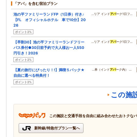
「アパ」を含む宿泊プラン
池の平ファミリーランドFP（1日券）付き♪
…リア インド
アパ
ーク1日フ…
【FL オフィシャルホテル 車で10分】20
26
ポイント2%
【早割30】池の平ファミリーランドフリー
…リア インド
アパ
ーク1日フ…
パス券付●30日前予約で大人様お一人550
円引き！2026
ポイント2%
【夏の旅行にぴったり！!】満喫５パック★
…券（インド
アパ
ーク内） …
自由に選べる特典付！
ポイント2%
この施
この施設と交通手段を自由に組み合わせたおトクな
新幹線/特急付プラン一覧へ