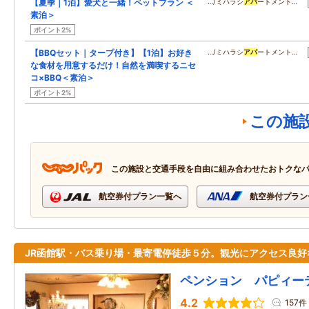
【夏季｜1泊】愛犬と一緒！ペットプラン ＜
…/ミハラシ
アパ
ートメント…
素泊＞
ポイント2%
【BBQセット｜タープ付き】【1泊】お好き
…/ミハラシ
アパ
ートメント…
な食材を用意するだけ！自然を満喫するニセ
コ×BBQ＜素泊＞
ポイント2%
この施
この施設と交通手段を自由に組み合わせたおトクな
航空券付プラン一覧へ
航空券付プラン
JR函館駅・バス乗り場・最寄電停徒歩５分。観光にアクセス良好
ペンション パピィー
4.2
157件