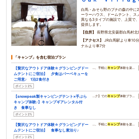
白馬・みそら野のブナの森の中に20
ーラーハウス、ドームテント、ス
異なる3タイプの施設で、上質で
提供します。
住所
長野県北安曇郡白馬村北
アクセス
JR白馬駅より車10
ナルより車7分
「キャンプ」を含む宿泊プラン
【贅沢なアウトドア体験☆グランピングドー
…、手軽に
キャンプ
体験を楽…
ムテントにご宿泊】 夕食はバーベキューを
ご用意♪ 1泊2食付き
ポイント2%
【snowpeak製キャンピングテント×手ぶら
…ク】での
キャンプ
体験プラ…
キャンプ体験♪】キャンプギアレンタル付
き 食事なし
ポイント2%
【贅沢なアウトドア体験☆グランピングドー
…、手軽に
キャンプ
体験を楽…
ムテントにご宿泊】 食事なし素泊り♪
ポイント2%