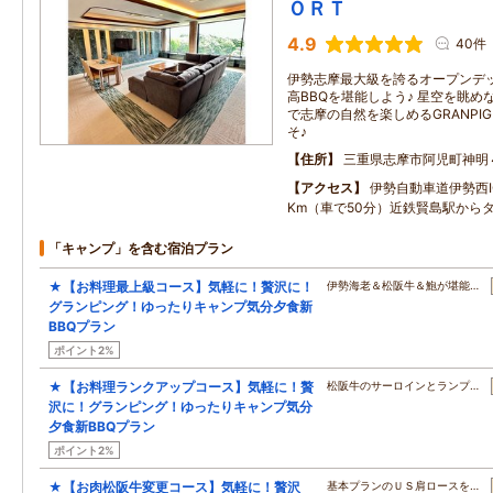
ＯＲＴ
4.9
40件
伊勢志摩最大級を誇るオープンデ
高BBQを堪能しよう♪ 星空を眺め
で志摩の自然を楽しめるGRANPIG R
そ♪
住所
三重県志摩市阿児町神明
アクセス
伊勢自動車道伊勢西
Km（車で50分）近鉄賢島駅から
「キャンプ」を含む宿泊プラン
★【お料理最上級コース】気軽に！贅沢に！
伊勢海老＆松阪牛＆鮑が堪能…
グランピング！ゆったりキャンプ気分夕食新
BBQプラン
ポイント2%
★【お料理ランクアップコース】気軽に！贅
松阪牛のサーロインとランプ…
沢に！グランピング！ゆったりキャンプ気分
夕食新BBQプラン
ポイント2%
★【お肉松阪牛変更コース】気軽に！贅沢
基本プランのＵＳ肩ロースを…