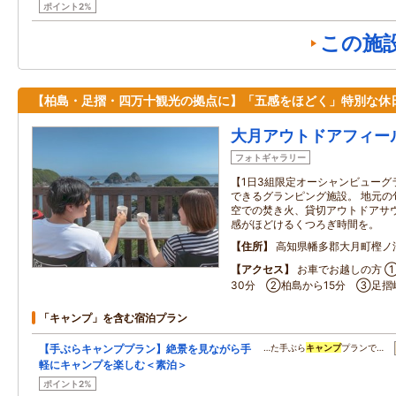
ポイント2%
この施
【柏島・足摺・四万十観光の拠点に】「五感をほどく」特別な休
大月アウトドアフィールド
フォトギャラリー
【1日3組限定オーシャンビューグ
できるグランピング施設。 地元の
空での焚き火、貸切アウトドアサ
感がほどけるくつろぎ時間を。
住所
高知県幡多郡大月町樫ノ
アクセス
お車でお越しの方 ①
30分 ②柏島から15分 ③足摺
「キャンプ」を含む宿泊プラン
【手ぶらキャンププラン】絶景を見ながら手
…た手ぶら
キャンプ
プランで…
軽にキャンプを楽しむ＜素泊＞
ポイント2%