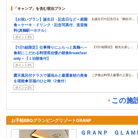
「キャンプ」を含む宿泊プラン
【お祝いプラン】誕生日・記念日など＜庭園
お誕生日や記念日を「鶴吉川…
食＞ケーキ・ドリンク・記念写真付、送迎無
料(真鶴駅ーホテル）
ポイント2%
【1日1組限定】仕事帰りにふらっと真鶴へ～
【1日1組限定】 観光を楽し…
食材にこだわる料理長自慢の朝食Breakfast
only～【１泊朝食付】
ポイント2%
露天風呂付テラスで湯浴みと厳選食材の美食
ご夕食は料理人厳選の上質な…
を堪能◆至福のひと時〈2食付〉
ポイント2%
この施
お手軽BBQグランピングリゾートGRANP
ＧＲＡＮＰ ＧＬＡＭ