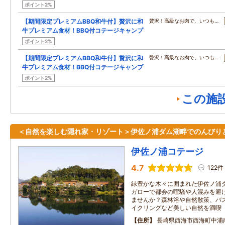
ポイント2%
【期間限定プレミアムBBQ和牛付】贅沢に和
贅沢！高級なお肉で、いつも…
牛プレミアム食材！BBQ付コテージキャンプ
ポイント2%
【期間限定プレミアムBBQ和牛付】贅沢に和
贅沢！高級なお肉で、いつも…
牛プレミアム食材！BBQ付コテージキャンプ
ポイント2%
この施
＜自然を楽しむ隠れ家・リゾート＞伊佐ノ浦ダム湖畔でのんびり
伊佐ノ浦コテージ
4.7
122件
緑豊かな木々に囲まれた伊佐ノ浦
ガローで都会の喧騒や人混みを避
ませんか？森林浴や自然散策、バ
イクリングなど美しい自然を満喫
住所
長崎県西海市西海町中浦南郷