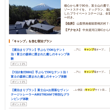
都心から車で90分。富士山の麓で
ゾートステイを。 ドッグラン、遊
したプライベートコテージは、全
ー付き。
住所
山梨県南都留郡鳴沢村７
アクセス
中央道河口湖ICから
「キャンプ」を含む宿泊プラン
【素泊まりプラン】手ぶらでOKなテント
…アに
キャンプ
場オープ…
泊！富士の森林に囲まれた癒しのキャンプ体
験
ポイント2%
【1泊2食付BBQ】手ぶらでOKなテント泊！
…アに
キャンプ
場オープ…
富士の森林に囲まれた癒しのキャンプ体験
ポイント2%
【素泊まりプラン】富士山×お洒落なヴィン
…レ併設（
キャンプ
サイト目…
テージトレーラーAIRSTREAMで特別なグラ
ンピング体験
ポイント2%