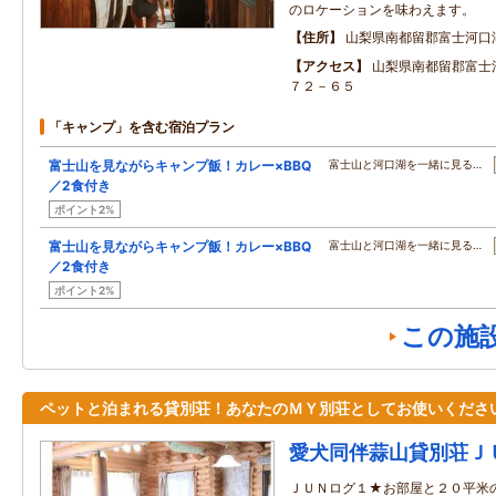
のロケーションを味わえます。
住所
山梨県南都留郡富士河口
アクセス
山梨県南都留郡富士
７２－６５
「キャンプ」を含む宿泊プラン
富士山を見ながらキャンプ飯！カレー×BBQ
富士山と河口湖を一緒に見る…
／2食付き
ポイント2%
富士山を見ながらキャンプ飯！カレー×BBQ
富士山と河口湖を一緒に見る…
／2食付き
ポイント2%
この施
ペットと泊まれる貸別荘！あなたのＭＹ別荘としてお使いくださ
愛犬同伴蒜山貸別荘Ｊ
ＪＵＮログ１★お部屋と２０平米