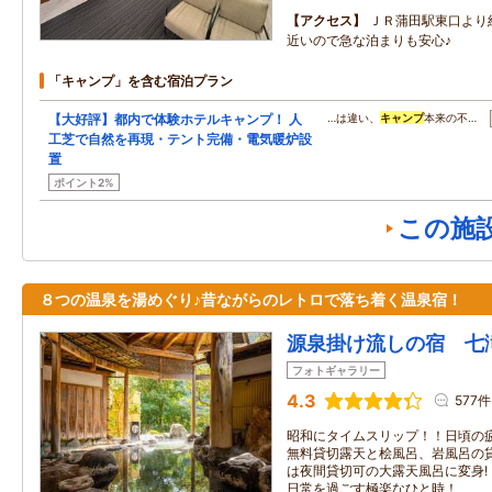
アクセス
ＪＲ蒲田駅東口より
近いので急な泊まりも安心♪
「キャンプ」を含む宿泊プラン
【大好評】都内で体験ホテルキャンプ！ 人
…は違い、
キャンプ
本来の不…
工芝で自然を再現・テント完備・電気暖炉設
置
ポイント2%
この施
８つの温泉を湯めぐり♪昔ながらのレトロで落ち着く温泉宿！
源泉掛け流しの宿 七
フォトギャラリー
4.3
577件
昭和にタイムスリップ！！日頃の
無料貸切露天と桧風呂、岩風呂の
は夜間貸切可の大露天風呂に変身!
日常を過ごす極楽なひと時！