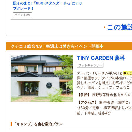
段そのまま♪「BBQ-スタンダード-」にアッ
プグレード！
ポイント2%
この施
クチコミ総合4.9｜毎週末は焚き火イベント開催中
TINY GARDEN 蓼科
フォトギャラリー
アーバンリサーチが手がける
キャ
洋７部屋ホテルタイプの本館ロッ
貸しキャビンを拠点にお客様ごどの
ウナ、温泉、ショップカフェも○
住所
長野県茅野市北山８６０
アクセス
車:中央道「諏訪IC」
り30分／電車：JR茅野駅よりバス
前」下車後、徒歩4分
「キャンプ」を含む宿泊プラン