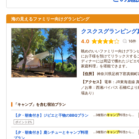
海の見えるファミリー向けグランピング
クスクスグランピング
4.0
16件
眺めのいいファミリー向けグラン
にお子様を預けてリラックスする
ディナーには周辺で獲れたジビエ
家庭料理」を堪能できます。
住所
神奈川県足柄下郡真鶴町
アクセス
電車：JR東海道線 
／お車：西湘バイパス 石橋ICより
場あり）
「キャンプ」を含む宿泊プラン
【夕・朝食付き】ジビエと干物のBBQプラン
…3種類の
キャンプ
料理から…
ポイント2%
【夕・朝食付き】鹿シチューとキャンプ料理
…3種類の
キャンプ
料理から…
プラン