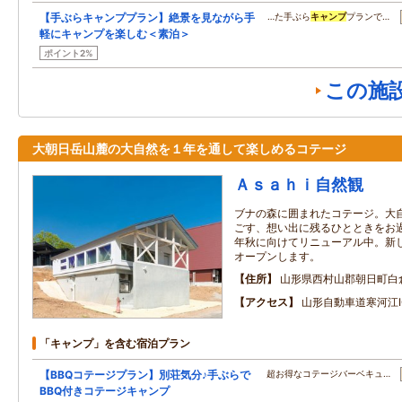
【手ぶらキャンププラン】絶景を見ながら手
…た手ぶら
キャンプ
プランで…
軽にキャンプを楽しむ＜素泊＞
ポイント2%
この施
大朝日岳山麓の大自然を１年を通して楽しめるコテージ
Ａｓａｈｉ自然観
ブナの森に囲まれたコテージ。大
ごす、想い出に残るひとときをお過
年秋に向けてリニューアル中。新
オープンします。
住所
山形県西村山郡朝日町白
アクセス
山形自動車道寒河江I
「キャンプ」を含む宿泊プラン
【BBQコテージプラン】別荘気分♪手ぶらで
超お得なコテージバーベキュ…
BBQ付きコテージキャンプ