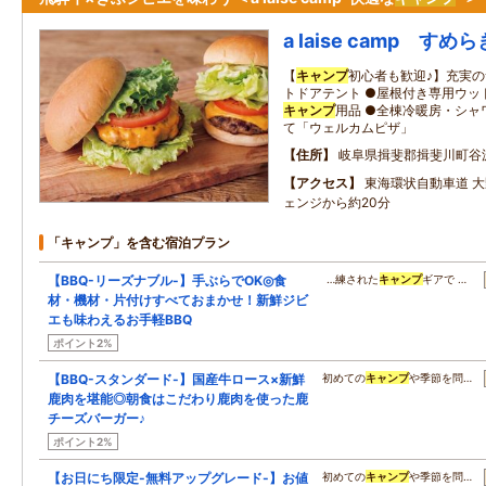
a laise camp すめ
【
キャンプ
初心者も歓迎♪】充実の
トドアテント ●屋根付き専用ウッドデ
キャンプ
用品 ●全棟冷暖房・シャ
て「ウェルカムピザ」
住所
岐阜県揖斐郡揖斐川町谷
アクセス
東海環状自動車道 
ェンジから約20分
「キャンプ」を含む宿泊プラン
【BBQ-リーズナブル-】手ぶらでOK◎食
…練された
キャンプ
ギアで …
材・機材・片付けすべておまかせ！新鮮ジビ
エも味わえるお手軽BBQ
ポイント2%
【BBQ-スタンダード-】国産牛ロース×新鮮
初めての
キャンプ
や季節を問…
鹿肉を堪能◎朝食はこだわり鹿肉を使った鹿
チーズバーガー♪
ポイント2%
【お日にち限定-無料アップグレード-】お値
初めての
キャンプ
や季節を問…