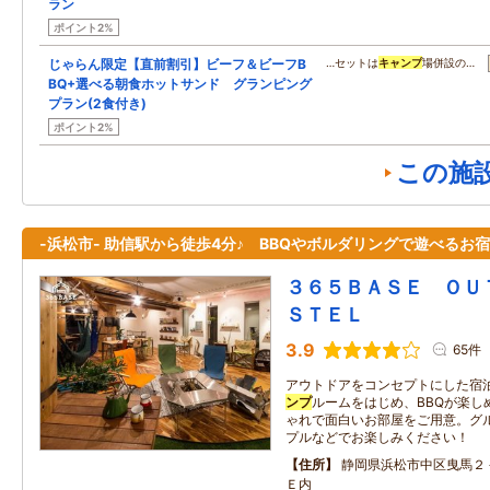
ラン
ポイント2%
じゃらん限定【直前割引】ビーフ＆ビーフB
…セットは
キャンプ
場併設の…
BQ+選べる朝食ホットサンド グランピング
プラン(2食付き)
ポイント2%
この施
-浜松市- 助信駅から徒歩4分♪ BBQやボルダリングで遊べるお宿
３６５ＢＡＳＥ ＯＵ
ＳＴＥＬ
3.9
65件
アウトドアをコンセプトにした宿泊
ンプ
ルームをはじめ、BBQが楽し
ゃれで面白いお部屋をご用意。グ
プルなどでお楽しみください！
住所
静岡県浜松市中区曳馬２
Ｅ内