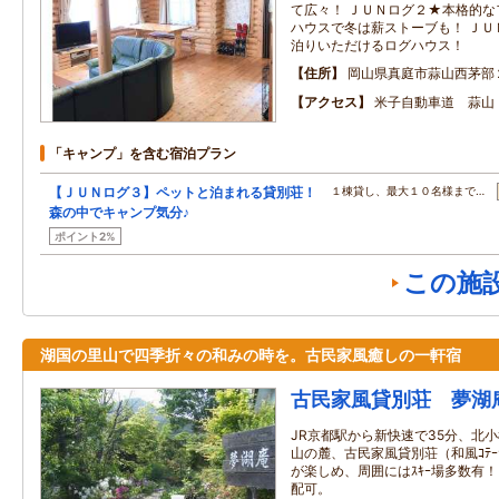
て広々！ ＪＵＮログ２★本格的
ハウスで冬は薪ストーブも！ ＪＵ
泊りいただけるログハウス！
住所
岡山県真庭市蒜山西茅部
アクセス
米子自動車道 蒜山
「キャンプ」を含む宿泊プラン
【ＪＵＮログ３】ペットと泊まれる貸別荘！
１棟貸し、最大１０名様まで…
森の中でキャンプ気分♪
ポイント2%
この施
湖国の里山で四季折々の和みの時を。古民家風癒しの一軒宿
古民家風貸別荘 夢湖
JR京都駅から新快速で35分、北
山の麓、古民家風貸別荘（和風ｺﾃｰｼ
が楽しめ、周囲にはｽｷｰ場多数有！自
配可。