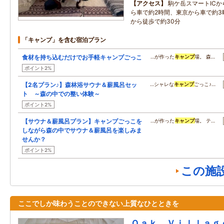
アクセス
駒ケ岳スマートICか
ら車で約2時間、東京から車で約3
から徒歩で約30分
「キャンプ」を含む宿泊プラン
食材を持ち込むだけでお手軽キャンプごっこ
…が作った
キャンプ
場。 森…
ポイント2%
【2名プラン♪】森林浴サウナ＆薪風呂セッ
…シャレな
キャンプ
ごっこ♪…
ト ～森の中での整い体験～
ポイント2%
【サウナ＆薪風呂プラン】キャンプごっこを
…が作った
キャンプ
場。 テ…
しながら森の中でサウナ＆薪風呂を楽しみま
せんか？
ポイント2%
この施
ここでしか味わうことのできない上質なひとときを
Ｏａｋ Ｖｉｌｌａｇ