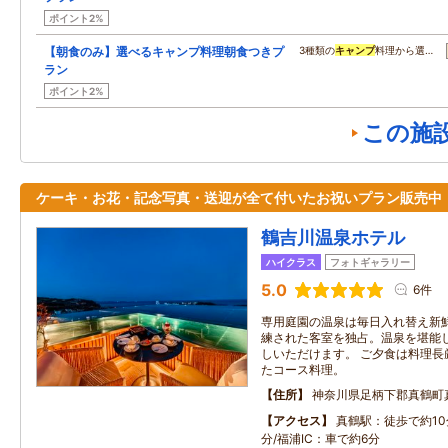
ポイント2%
【朝食のみ】選べるキャンプ料理朝食つきプ
3種類の
キャンプ
料理から選…
ラン
ポイント2%
この施
ケーキ・お花・記念写真・送迎が全て付いたお祝いプラン販売中
鶴吉川温泉ホテル
ハイクラス
フォトギャラリー
5.0
6件
専用庭園の温泉は毎日入れ替え新鮮
練された客室を独占。温泉を堪能
しいただけます。 ご夕食は料理長
たコース料理。
住所
神奈川県足柄下郡真鶴町真鶴
アクセス
真鶴駅：徒歩で約10
分/福浦IC：車で約6分