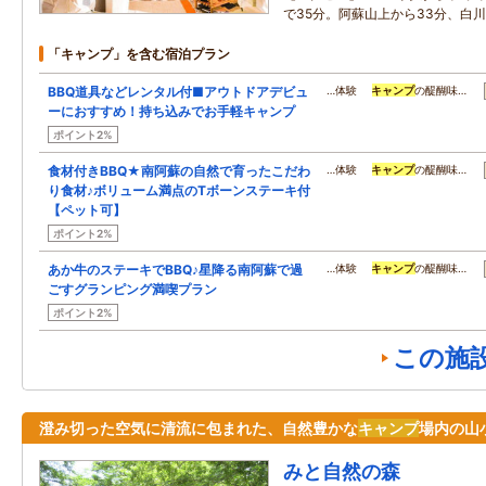
で35分。阿蘇山上から33分、白川
「キャンプ」を含む宿泊プラン
BBQ道具などレンタル付■アウトドアデビュ
…体験
キャンプ
の醍醐味…
ーにおすすめ！持ち込みでお手軽キャンプ
ポイント2%
食材付きBBQ★南阿蘇の自然で育ったこだわ
…体験
キャンプ
の醍醐味…
り食材♪ボリューム満点のTボーンステーキ付
【ペット可】
ポイント2%
あか牛のステーキでBBQ♪星降る南阿蘇で過
…体験
キャンプ
の醍醐味…
ごすグランピング満喫プラン
ポイント2%
この施
澄み切った空気に清流に包まれた、自然豊かな
キャンプ
場内の山
みと自然の森