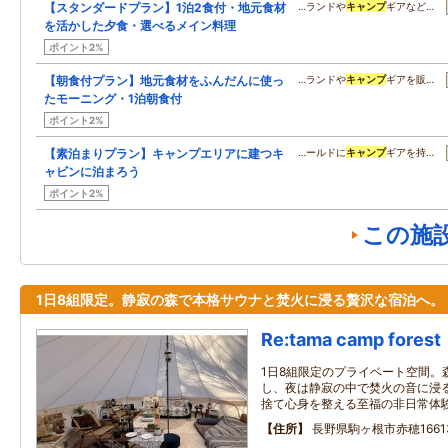
【スタンダードプラン】1泊2食付・地元食材
…ランドや
キャンプ
ギアなど…
を活かした夕食・選べるメイン料理
ポイント2%
【朝食付プラン】地元食材をふんだんに使っ
…ランドや
キャンプ
ギアを販…
たモーニング・1泊朝食付
ポイント2%
【素泊まりプラン】キャンプエリアに建つキ
…ールドに
キャンプ
ギアを持…
ャビンに泊まろう
ポイント2%
この施
1日8組限定。静寂の森で本格サウナと焚火に浸る贅沢な宿泊へ。
Re:tama camp forest
1日8組限定のプライベート空間。
し、夜は静寂の中で焚火の音に浸
捨て心身を整える至福の非日常体
住所
長野県駒ヶ根市赤穂16613