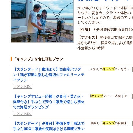
海で遊びつくすアウトドア体験 S
サウナ、焚き火、クラフト体験のご
ートいたしますので、海辺のアウ
してください。
住所
大分県豊後高田市見目408
アクセス
豊後高田市 昭和の街
港から53分 、福岡空港および博
小倉駅から2時間
「キャンプ」を含む宿泊プラン
【スタンダード｜素泊まり】自由度バツグ
…だわりの
キャンプ
ギアを持…
ン！我が家流に楽しむ海辺のファミリーステ
イプラン
ポイント2%
【キャンプデビュー応援｜夕食付・焚き火・
【
キャンプ
デビュー応援｜夕…
温泉付き】手ぶらで安心！家族で楽しむ初め
ての海辺グランピング
ポイント2%
【スタンダード｜夕食付】準備不要！海辺で
…美味しい
キャンプ
の醍醐味…
手ぶらBBQ！家族の笑顔はじける満喫プラン