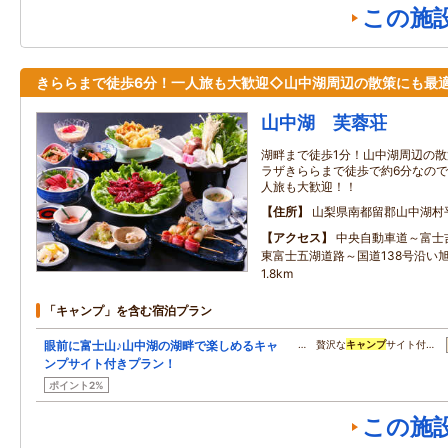
この施
きららまで徒歩6分！一人旅も大歓迎◇山中湖周辺の散策にも最適
山中湖 芙蓉荘
湖畔まで徒歩1分！山中湖周辺の散
ラザきららまで徒歩で約6分なので
人旅も大歓迎！！
住所
山梨県南都留郡山中湖村
アクセス
中央自動車道～富士
東富士五湖道路～国道138号沿い
1.8km
「キャンプ」を含む宿泊プラン
眼前に富士山♪山中湖の湖畔で楽しめるキャ
… 贅沢な
キャンプ
サイト付…
ンプサイト付きプラン！
ポイント2%
この施