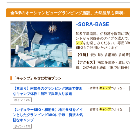
全3棟のオーシャンビューグランピング施設。天然温泉も満喫♪
-SORA-BASE
知多半島南部、伊勢湾を眼前に望
ントからお好みのタイプを選んで
ンプ
をお楽しみください。専用BB
BBQもご利用いただけます
住所
愛知県知多郡南知多町豊
アクセス
南知多道路・豊丘IC
線、247号線を経由（車で約15分
「キャンプ」を含む宿泊プラン
【素泊り】南知多のグランピング施設で贅沢
…密基地
キャンプ
のような…
なキャンプ体験！無料で温泉入り放題
ポイント2%
【レギュラーBBQ・和朝食】地元食材をメイ
…密基地
キャンプ
のような…
ンとしたグランピングBBQに舌鼓！贅沢＆気
軽なキャンプ
ポイント2%