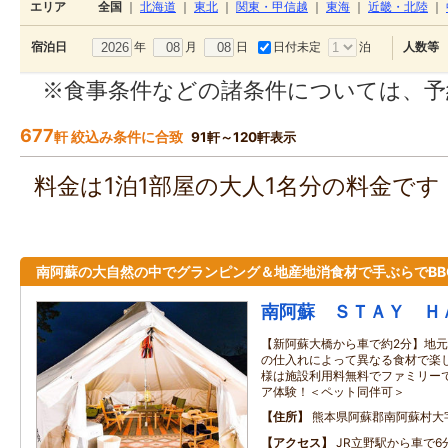
エリア
全国
｜
北海道
｜
東北
｜
関東・甲信越
｜
東海
｜
近畿・北陸
｜
年
月
日
日付未定
泊
宿泊日
人数等
※食事条件などの諸条件については、予
677
軒 絞込み条件に合致
91軒～120軒表示
料金は1泊1部屋の大人1名分の料金で
南阿蘇の大自然の中でグランピング＆地産地消食材で手ぶらでBB
南阿蘇 ＳＴＡＹ Ｈ
【新阿蘇大橋から車で約2分】地
の仕入れによって異なる食材で楽し
様は施設利用料無料でファミリー
ア体験！＜ペット同伴可＞
住所
熊本県阿蘇郡南阿蘇村大
アクセス
JR立野駅から車で6