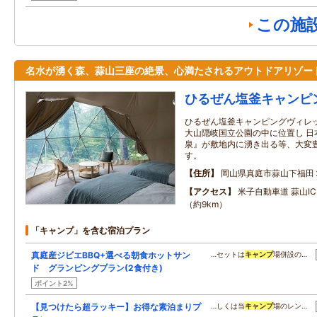
この施
名水が湧く森、蒜山三座の絶景、心満たされるアウトドアリゾー
ひるぜん塩釜キャンピ
ひるぜん塩釜キャンピングヴィレ
大山隠岐国立公園の中に位置し 日
泉』が敷地内に湧き出る等、大変
す。
住所
岡山県真庭市蒜山下福田
アクセス
米子自動車道 蒜山I
（約9km）
「キャンプ」を含む宿泊プラン
真庭産ジビエBBQ+選べる朝食ホットサン
…セットは
キャンプ
場併設の…
ド グランピングプラン(2食付き)
ポイント2%
【見つけたら超ラッキー】お得な素泊まりプ
…しくは当
キャンプ
場のレン…