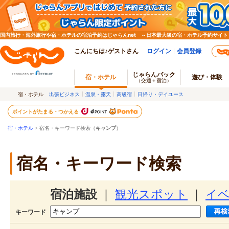
国内旅行・海外旅行や宿・ホテルの宿泊予約はじゃらんnet ～日本最大級の宿・ホテル予約サイト
こんにちは♪ゲストさん
ログイン
会員登録
じゃらんパック
宿・ホテル
遊び・体験
（交通＋宿泊）
宿・ホテル
出張ビジネス
温泉・露天
高級宿
日帰り・デイユース
ポイントがたまる・つかえる
宿・ホテル
> 宿名・キーワード検索（
キャンプ
）
宿名・キーワード検索
宿泊施設
｜
観光スポット
｜
イ
キーワード