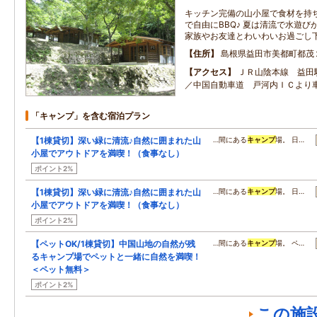
キッチン完備の山小屋で食材を持
で自由にBBQ♪ 夏は清流で水遊び
家族やお友達とわいわいお過ごし
住所
島根県益田市美都町都茂
アクセス
ＪＲ山陰本線 益田
／中国自動車道 戸河内ＩＣより
「キャンプ」を含む宿泊プラン
【1棟貸切】深い緑に清流♪自然に囲まれた山
…間にある
キャンプ
場。 日…
小屋でアウトドアを満喫！（食事なし）
ポイント2%
【1棟貸切】深い緑に清流♪自然に囲まれた山
…間にある
キャンプ
場。 日…
小屋でアウトドアを満喫！（食事なし）
ポイント2%
【ペットOK/1棟貸切】中国山地の自然が残
…間にある
キャンプ
場。 ペ…
るキャンプ場でペットと一緒に自然を満喫！
＜ペット無料＞
ポイント2%
この施