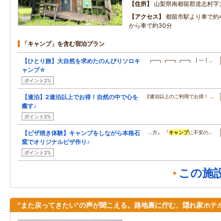
住所
山梨県南都留郡道志村字
アクセス
都留市駅より車で約
から車で約30分
「キャンプ」を含む宿泊プラン
【ひとり旅】大自然を求めたのんびりソロキ
┏━┓┏━┓┏━┓ ┃一┃…
ャンプ☆
ポイント2%
【連泊】2連泊以上でお得！自然の中で心を
2連泊以上のご利用でお得！ …
癒す♪
ポイント2%
【ピザ焼き体験】キャンプをしながら本格石
…方』 『
キャンプ
に不安の…
窯でオリジナルピザ作り♪
ポイント2%
この施
"また戻ってきたい"の声が聞こえる。路地裏に佇む、隠れ家ホテ