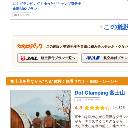
に！グランピング！ゆったりキャンプ気分夕
食新BBQプラン
ポイント2%
この施
この施設と交通手段を自由に組み合わせたおトクな
航空券付プラン一覧へ
航空券付プラン
富士山を見ながら“ちる”体験！絶景サウナ・BBQ・シーシャ
Dot Glamping 富士山
フォトギャラリー
4.3
32件
富士山を眺めながら贅沢なグランピ
がら、テラスでくつろぎながら、
大な富士山を目の前に、他のグラ