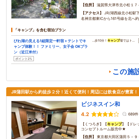
住所
滋賀県大津市北小松１７
アクセス
JR/湖西線北小松駅
名神京都東ICから161号線を北へ約
「キャンプ」を含む宿泊プラン
びわ湖の見える1組限定一軒宿＋テントでキ
…歩10分！
キャンプ
場ではト…
ャンプ体験！！ ファミリー、女子会 OKプラ
ン（近江米付）
ポイント2%
この施
JR蒲田駅から約徒歩２分！近くて便利！周辺には飲食店が豊富！
ビジネスイン和
4.2
689件
【くつろぎ】【
キャンプ
】【ドレ
コンセプトルーム販売中★
住所
東京都大田区蒲田５－９