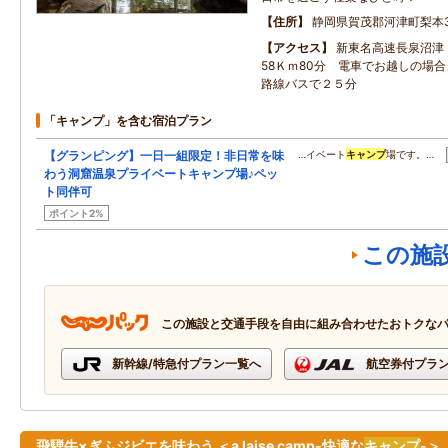
住所
静岡県賀茂郡河津町梨本3
アクセス
新東名高速長泉沼津
58Ｋｍ80分 電車でお越しの場
路線バスで２５分
「キャンプ」を含む宿泊プラン
【グランピング】一日一組限定！非日常を味
…イベート
キャンプ
場です。…
わう洞窟温泉プライベートキャンプ場♪ペッ
ト同伴可
ポイント2%
この施
この施設と交通手段を自由に組み合わせたおトクな
新幹線/特急付プラン一覧へ
航空券付プラ
飛騨牛×ぎふジビエを味わう ＜a laise camp-快適な
キャンプ
-＞