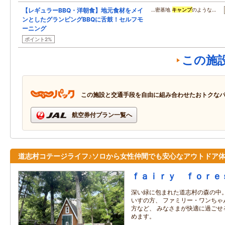
【レギュラーBBQ・洋朝食】地元食材をメイ
…密基地
キャンプ
のような…
ンとしたグランピングBBQに舌鼓！セルフモ
ーニング
ポイント2%
この施
この施設と交通手段を自由に組み合わせたおトクな
航空券付プラン一覧へ
道志村コテージライフ♪ソロから女性仲間でも安心なアウトドア
ｆａｉｒｙ ｆｏｒｅ
深い緑に包まれた道志村の森の中
いすの方、 ファミリー・ワンちゃ
方など、 みなさまが快適に過ごせ
めます。