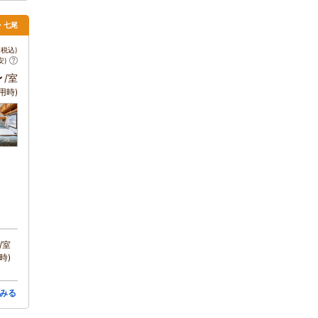
倉・七尾
税込)
安)
～
/室
用時)
/室
時)
みる