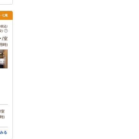
倉・七尾
税込)
安)
～
/室
用時)
/室
時)
みる