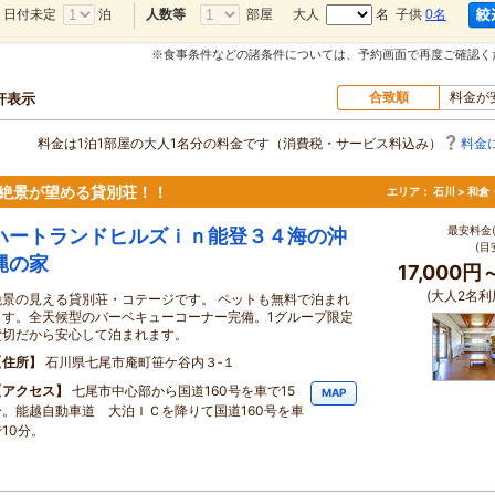
日付未定
泊
部屋
大人
名 子供
0名
人数等
※食事条件などの諸条件については、予約画面で再度ご確認く
合致順
料金が
0軒表示
料金は1泊1部屋の大人1名分の料金です（消費税・サービス料込み）
料金
絶景が望める貸別荘！！
エリア：
石川 > 和
最安料金(
ハートランドヒルズｉｎ能登３４海の沖
(目
縄の家
17,000円
(大人2名利
絶景の見える貸別荘・コテージです。 ペットも無料で泊まれ
ます。全天候型のバーベキューコーナー完備。1グループ限定
貸切だから安心して泊まれます。
住所
石川県七尾市庵町笹ケ谷内３‐１
アクセス
七尾市中心部から国道160号を車で15
MAP
分。能越自動車道 大泊ＩＣを降りて国道160号を車
10分。