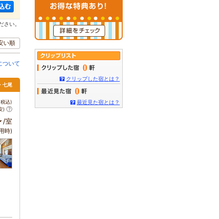
ださい。
安い順
について
0
クリップした宿とは？
倉・七尾
0
税込)
最近見た宿とは？
安)
～
/室
用時)