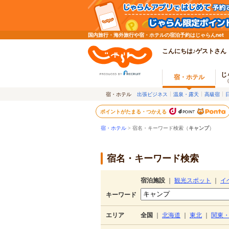
国内旅行・海外旅行や宿・ホテルの宿泊予約はじゃらんnet
こんにちは♪ゲストさん
じ
宿・ホテル
宿・ホテル
出張ビジネス
温泉・露天
高級宿
ポイントがたまる・つかえる
宿・ホテル
> 宿名・キーワード検索（
キャンプ
）
宿名・キーワード検索
宿泊施設
｜
観光スポット
｜
イ
キーワード
エリア
全国
｜
北海道
｜
東北
｜
関東