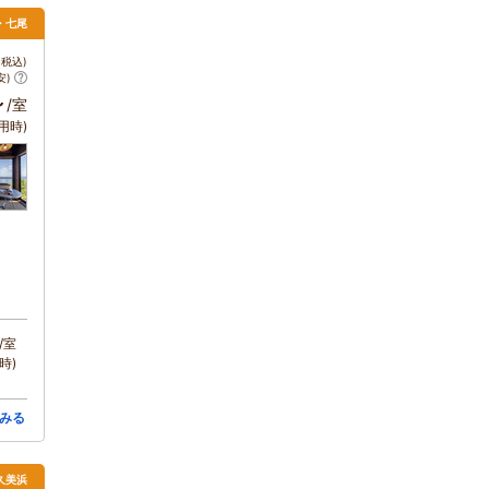
倉・七尾
税込)
安)
～
/室
用時)
/室
時)
みる
・久美浜