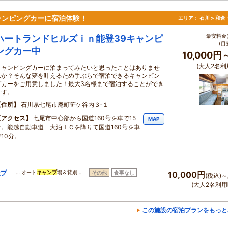
ャンピングカーに宿泊体験！
エリア：
石川 > 和
最安料金(
ハートランドヒルズｉｎ能登39キャンピ
(目
ングカー中
10,000円
(大人2名利
キャンピングカーに泊まってみたいと思ったことはありませ
んか？そんな夢を叶えるため手ぶらで宿泊できるキャンピン
グカーをご用意しました！最大3名様まで宿泊することができ
ます。
住所
石川県七尾市庵町笹ケ谷内３‐１
アクセス
七尾市中心部から国道160号を車で15
MAP
分。能越自動車道 大泊ＩＣを降りて国道160号を車
10分。
験プ
… オート
キャンプ
場＆貸別…
その他
食事なし
10,000円
(税込)～
(大人2名利用
この施設の宿泊プランをもっと