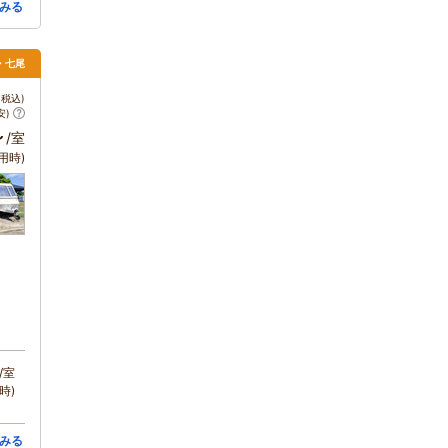
みる
倉・七尾
税込)
安)
～
/室
用時)
/室
時)
みる