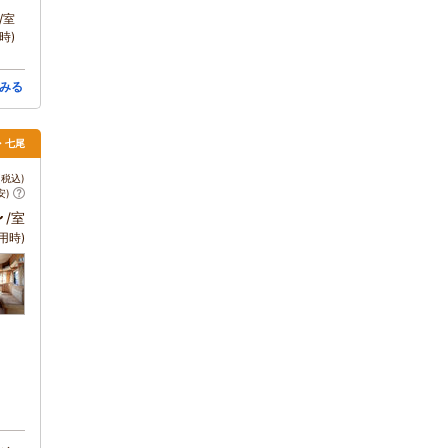
/室
時)
みる
倉・七尾
税込)
安)
～
/室
用時)