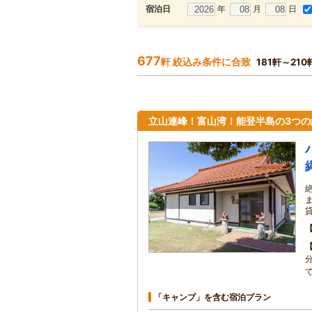
年
月
日
宿泊日
677
軒 絞込み条件に合致
181軒～21
立山連峰！富山湾！能登半島の3つの
で
「キャンプ」を含む宿泊プラン