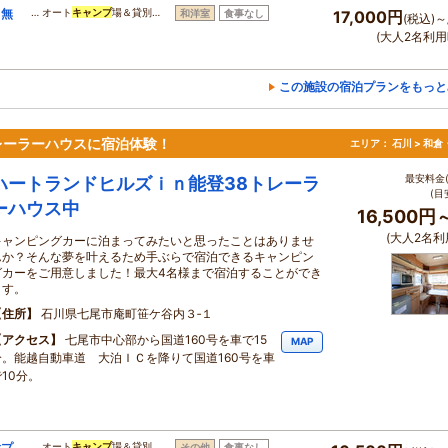
ト無
… オート
キャンプ
場＆貸別…
和洋室
食事なし
17,000円
(税込)～
(大人2名利用
この施設の宿泊プランをもっと
レーラーハウスに宿泊体験！
エリア：
石川 > 和
最安料金(
ハートランドヒルズｉｎ能登38トレーラ
(目
ーハウス中
16,500円
(大人2名利
キャンピングカーに泊まってみたいと思ったことはありませ
んか？そんな夢を叶えるため手ぶらで宿泊できるキャンピン
グカーをご用意しました！最大4名様まで宿泊することができ
ます。
住所
石川県七尾市庵町笹ケ谷内３‐１
アクセス
七尾市中心部から国道160号を車で15
MAP
分。能越自動車道 大泊ＩＣを降りて国道160号を車
10分。
験プ
… オート
キャンプ
場＆貸別…
その他
食事なし