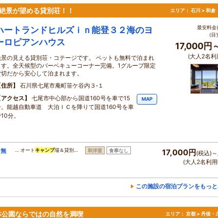
絶景が望める貸別荘！！
エリア：
石川 > 和
最安料金(
ハートランドヒルズｉｎ能登３２海のヨ
(目
ーロピアンハウス
17,000円
(大人2名利
絶景の見える貸別荘・コテージです。 ペットも無料で泊まれ
ます。全天候型のバーベキューコーナー完備。1グループ限定
貸切だから安心して泊まれます。
住所
石川県七尾市庵町笹ケ谷内３‐１
アクセス
七尾市中心部から国道160号を車で15
MAP
分。能越自動車道 大泊ＩＣを降りて国道160号を車
10分。
ト無
… オート
キャンプ
場＆貸別…
和洋室
食事なし
17,000円
(税込)～
(大人2名利用
この施設の宿泊プランをもっと
林公園ならではの自然を満喫
エリア：
京都 > 丹後