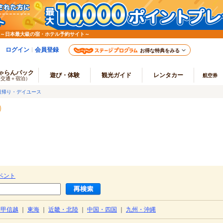
 ～日本最大級の宿・ホテル予約サイト～
ログイン
会員登録
お得な特典をみる
ゃらんパック
遊び・体験
観光ガイド
レンタカー
航空券
（交通＋宿泊）
日帰り・デイユース
ベント
・甲信越
｜
東海
｜
近畿・北陸
｜
中国・四国
｜
九州・沖縄