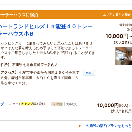
レーラーハウスに宿泊
エリア：
石川 > 和
最安料金(
ハートランドヒルズｉｎ能登４０トレー
(目
ラーハウス小Ｂ
10,000円
(大人2名利
キャンピングカーに泊まってみたいと思ったことはありませ
んか？そんな夢を叶えるため手ぶらで宿泊できるトレーラー
ハウスをご用意しました！最大3名様まで宿泊することができ
ます。
住所
石川県七尾市庵町笹ケ谷内３‐１
アクセス
七尾市中心部から国道１６０号を車で
MAP
１５分。能越自動車道 大泊ＩＣを降りて国道１６
０号を車で１０分。
験プ
… オート
キャンプ
場＆貸別…
その他
食事なし
10,000円
(税込)～
(大人2名利用
この施設の宿泊プランをもっと