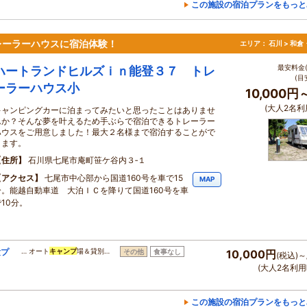
この施設の宿泊プランをもっと
レーラーハウスに宿泊体験！
エリア：
石川 > 和
最安料金(
ハートランドヒルズｉｎ能登３７ トレ
(目
ーラーハウス小
10,000円
(大人2名利
キャンピングカーに泊まってみたいと思ったことはありませ
んか？そんな夢を叶えるため手ぶらで宿泊できるトレーラー
ハウスをご用意しました！最大２名様まで宿泊することがで
きます。
住所
石川県七尾市庵町笹ケ谷内３‐１
アクセス
七尾市中心部から国道160号を車で15
MAP
分。能越自動車道 大泊ＩＣを降りて国道160号を車
10分。
験プ
… オート
キャンプ
場＆貸別…
その他
食事なし
10,000円
(税込)～
(大人2名利用
この施設の宿泊プランをもっと