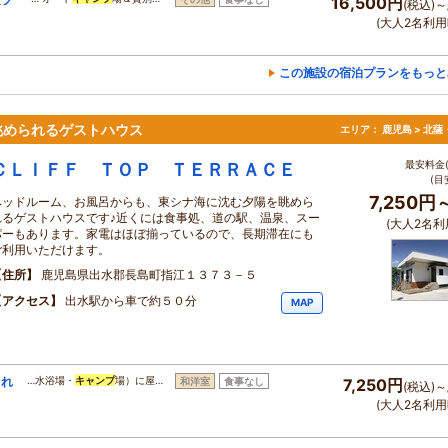
16,500円
(税込)～
(大人2名利用
この施設の宿泊プランをもっと
眺められるゲストハウス
エリア：
鹿児島 > 北
最安料金(
ＣＬＩＦＦ ＴＯＰ ＴＥＲＲＡＣＥ
(目
7,250円
ベッドルーム、お風呂からも、東シナ海に沈む夕陽を眺めら
れるゲストハウスです♪近くには食事処、道の駅、温泉、スー
(大人2名利
パーもあります。家電はほぼ揃っているので、長期滞在にも
ご利用いただけます。
住所
鹿児島県出水郡長島町指江１３７３－５
アクセス
出水駅から車で約５０分
MAP
られ
…水浴場・
キャンプ
場）に屋…
和洋室
食事なし
7,250円
(税込)～
(大人2名利用