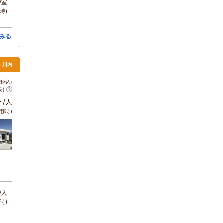
/室
時)
みる
薩・川内
税込)
安)
～
/人
用時)
/人
時)