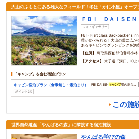
大山のふもとにある雄大なフィールド！冬は「かに小屋」オープ
ＦＢＩ ＤＡＩＳＥＮ
フォトギャラリー
FBI - Fisrt class Backpacker
理が食べられる！大山の麓に広が
あるキャビンでグランピングを満喫
住所
鳥取県西伯郡伯耆町小林
アクセス
米子道「溝口」ICよ
「キャンプ」を含む宿泊プラン
キャビン宿泊プラン（食事無し・素泊まり）
FBI DAISEN
キャンプ
場の高台…
ポイント2%
この施
世界自然遺産「やんばるの森」に隣接する宿泊施設
やんばる学びの森