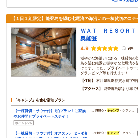
【１日１組限定】能登島を望む七尾湾の海沿いの一棟貸切のコテ
ＷＡＴ ＲＥＳＯＲ
奥能登
4.9
9件
穏やかな海沿いにある一棟貸切の設
島を望む絶景と穏やかな七尾湾を
けます。 また、プライベートガー
グランピング等も行えます！
住所
石川県鳳珠郡穴水町字曽
アクセス
能登鹿島駅より車で
「キャンプ」を含む宿泊プラン
【一棟貸切・サウナ付】1泊プラン！ご家族
…でBBQ・
キャンプ
・グラン…
やお仲間とプライベートステイ！
ポイント2%
【一棟貸切・サウナ付】オススメ♪ 2～4泊
…でBBQ・
キャンプ
・グラン…