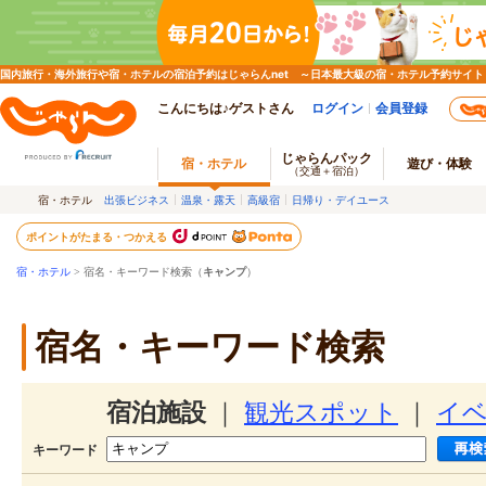
国内旅行・海外旅行や宿・ホテルの宿泊予約はじゃらんnet ～日本最大級の宿・ホテル予約サイト
こんにちは♪ゲストさん
ログイン
会員登録
じゃらんパック
宿・ホテル
遊び・体験
（交通＋宿泊）
宿・ホテル
出張ビジネス
温泉・露天
高級宿
日帰り・デイユース
ポイントがたまる・つかえる
宿・ホテル
> 宿名・キーワード検索（
キャンプ
）
宿名・キーワード検索
宿泊施設
｜
観光スポット
｜
イ
キーワード