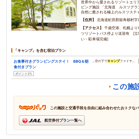
世界中から愛されるリゾートエリ
ピング施設 「北海道 ルスツグラ
自然に癒される極上のルスツステ
住所
北海道虻田郡留寿都村字泉
アクセス
千歳空港、札幌より
ツリゾートバス停より送迎有 [立地
い・駐車場完備]
「キャンプ」を含む宿泊プラン
お食事付きグランピングステイ！ BBQ＆朝
…空の下で
キャンプ
ファイヤ…
食付きプラン
ポイント2%
この施
この施設と交通手段を自由に組み合わせたおトクな
航空券付プラン一覧へ