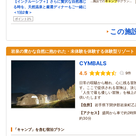
【インクルーシブ＋】さらに贅沢な自然感じ
…施設での
キャンプ
やグラン…
る時を、天然温泉と厳選ディナーもご一緒に
＜1泊2食＞
ポイント2%
この施
岩泉の豊かな自然に抱かれた・未体験を体験する体験型リゾート
CYMBALS
4.5
9件
日常の喧騒から離れ、心に残る冒
す。ここで提供される冒険は、決
「人生で最も優しい冒険」を極上
供いたします
住所
岩手県下閉伊郡岩泉町乙茂
アクセス
盛岡から車で約2時間
約30分
「キャンプ」を含む宿泊プラン