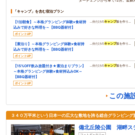
ターチェンジから車で12分。金鱗
「キャンプ」を含む宿泊プラン
【1泊朝食】～本格グランピング体験×食材持
…分だけの
キャンプ
飯を作り…
込みで好きな料理を～【BBQ器材付】
ポイントUP
【素泊り】～本格グランピング体験×食材持
…分だけの
キャンプ
飯を作り…
込みで好きな料理を～【BBQ器材付】
ポイントUP
【15%OFF飲み放題付き★素泊まりプラン】
…分だけの
キャンプ
飯を作り…
～本格グランピング体験×食材持込みOK～
【BBQ器材付】
ポイントUP
この施
３４０万平米という日本一の広大な敷地を誇る総合グランピング
備北丘陵公園 湖畔ス
フォトギャラリー