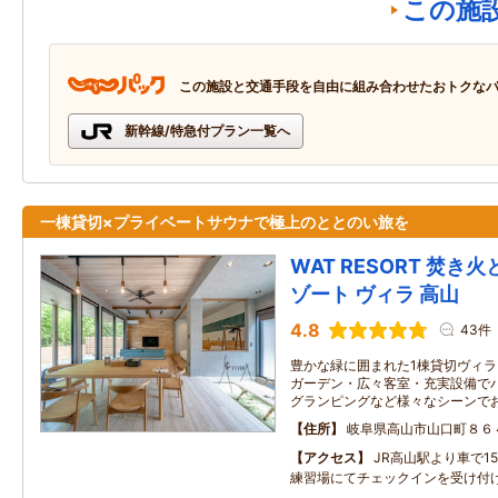
この施
この施設と交通手段を自由に組み合わせたおトクな
新幹線/特急付プラン一覧へ
一棟貸切×プライベートサウナで極上のととのい旅を
WAT RESORT 焚き
ゾート ヴィラ 高山
4.8
43件
豊かな緑に囲まれた1棟貸切ヴィラ
ガーデン・広々客室・充実設備で
グランピングなど様々なシーンで
住所
岐阜県高山市山口町８６
アクセス
JR高山駅より車で1
練習場にてチェックインを受け付