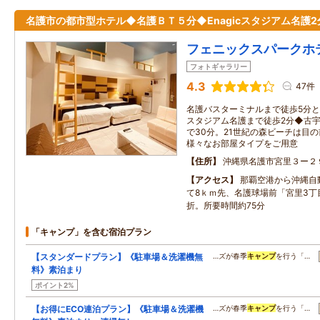
名護市の都市型ホテル◆名護ＢＴ５分◆Enagicスタジアム名護2
フェニックスパークホ
フォトギャラリー
4.3
47件
名護バスターミナルまで徒歩5分と北
スタジアム名護まで徒歩2分◆古
で30分。21世紀の森ビーチは目
様々なお部屋タイプをご用意
住所
沖縄県名護市宮里３ー２
アクセス
那覇空港から沖縄自
て8ｋｍ先、名護球場前「宮里3丁
折。所要時間約75分
「キャンプ」を含む宿泊プラン
【スタンダードプラン】《駐車場＆洗濯機無
…ズが春季
キャンプ
を行う「…
料》素泊まり
ポイント2%
【お得にECO連泊プラン】《駐車場＆洗濯機
…ズが春季
キャンプ
を行う「…