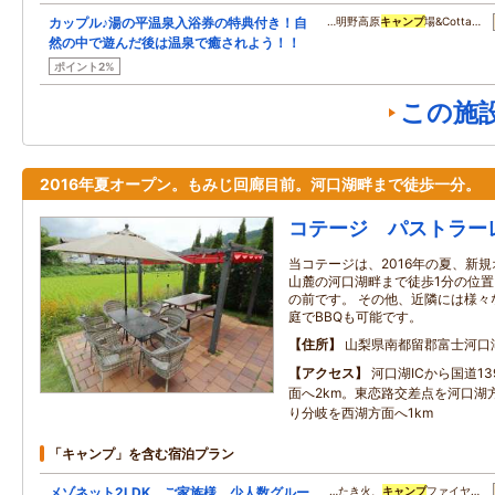
カップル♪湯の平温泉入浴券の特典付き！自
…明野高原
キャンプ
場&Cotta…
然の中で遊んだ後は温泉で癒されよう！！
ポイント2%
この施
2016年夏オープン。もみじ回廊目前。河口湖畔まで徒歩一分。
コテージ パストラー
当コテージは、2016年の夏、新
山麓の河口湖畔まで徒歩1分の位
の前です。 その他、近隣には様々
庭でBBQも可能です。
住所
山梨県南都留郡富士河口
アクセス
河口湖ICから国道1
面へ2km。東恋路交差点を河口湖
り分岐を西湖方面へ1km
「キャンプ」を含む宿泊プラン
メゾネット2LDK ご家族様、少人数グルー
…たき火、
キャンプ
ファイヤ…