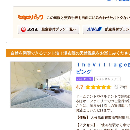
この施設と交通手段を自由に組み合わせたおトクな
航空券付プラン一覧へ
航空券付プラン
自然を満喫できるテント泊！湯布院の天然温泉をお楽しみくださ
ＴｈｅＶｉｌｌａｇｅ
ピング
ハイクラス
フォトギャラリー
4.7
79件
ドームテントやベルテントで気軽
るほか、ファミリーでのご旅行や
さらに、源泉かけ流しの貸切風呂
お過ごしいただけます。
住所
大分県由布市湯布院町川
アクセス
JR由布院駅から車