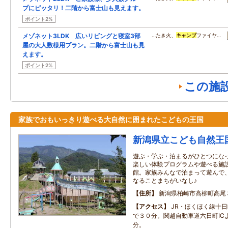
プにピッタリ！二階から富士山も見えます。
ポイント2%
メゾネット3LDK 広いリビングと寝室3部
…たき火、
キャンプ
ファイヤ…
屋の大人数様用プラン。二階から富士山も見
えます。
ポイント2%
この施
家族でおもいっきり遊べる大自然に囲まれたこどもの王国
新潟県立こども自然王
遊ぶ・学ぶ・泊まるがひとつにな
楽しい体験プログラムや遊べる施
館。家族みんなで泊まって遊んで
なることまちがいなし♪
住所
新潟県柏崎市高柳町高尾
アクセス
JR・ほくほく線十
で３０分。関越自動車道六日町IC
分。