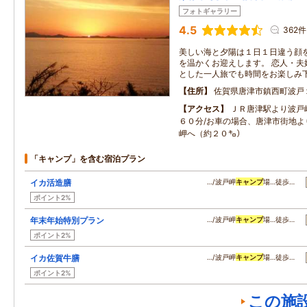
フォトギャラリー
4.5
362件
美しい海と夕陽は１日１日違う顔
を温かくお迎えします。 恋人・夫
とした一人旅でも時間をお楽しみ
住所
佐賀県唐津市鎮西町波戸
アクセス
ＪＲ唐津駅より波戸
６０分/お車の場合、唐津市街地よ
岬へ（約２０㌔）
「キャンプ」を含む宿泊プラン
イカ活造膳
…/波戸岬
キャンプ
場…徒歩…
ポイント2%
年末年始特別プラン
…/波戸岬
キャンプ
場…徒歩…
ポイント2%
イカ佐賀牛膳
…/波戸岬
キャンプ
場…徒歩…
ポイント2%
この施