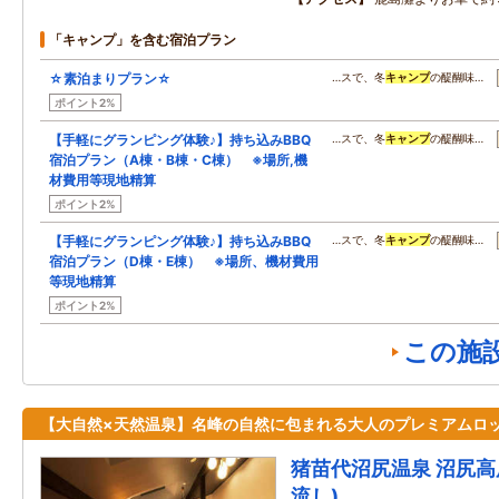
「キャンプ」を含む宿泊プラン
☆素泊まりプラン☆
…スで、冬
キャンプ
の醍醐味…
ポイント2%
【手軽にグランピング体験♪】持ち込みBBQ
…スで、冬
キャンプ
の醍醐味…
宿泊プラン（A棟・B棟・C棟） ※場所,機
材費用等現地精算
ポイント2%
【手軽にグランピング体験♪】持ち込みBBQ
…スで、冬
キャンプ
の醍醐味…
宿泊プラン（D棟・E棟） ※場所、機材費用
等現地精算
ポイント2%
この施
【大自然×天然温泉】名峰の自然に包まれる大人のプレミアムロ
猪苗代沼尻温泉 沼尻高
流し)