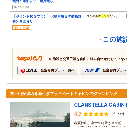
無料》素泊まり 清掃無し
ポイント2%
【ポイント10％プラン】《駐車場＆洗濯機無
…ズが春季
キャンプ
を行う「…
料》素泊まり
ポイントUP
この施
この施設と交通手段を自由に組み合わせたおトクな
航空券付プラン一覧へ
航空券付プラン
富士山が望める庭付きプライベートキャビンのグランピング
GLANSTELLA CABIN 
4.7
23件
春夏秋冬、富士の絶景が目の前に