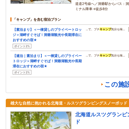
道道2号線へ／洞爺駅からバス：
ミナル降車→徒歩8分
「キャンプ」を含む宿泊プラン
【素泊まり】＜一棟貸しのプライベートロッ
…で、プチ
キャンプ
気分も味…
ジ＞湖畔すぐそば！洞爺湖観光や長期滞在に
おすすめの宿★
ポイント2%
【連泊｜素泊まり】＜一棟貸しのプライベー
…で、プチ
キャンプ
気分も味…
トロッジ＞湖畔すぐそば！洞爺湖観光や長期
滞在におすすめの宿★
ポイント2%
この施
雄大な自然に抱かれる北海道・ルスツグランピングスノーポッド
北海道ルスツグランピ
ド