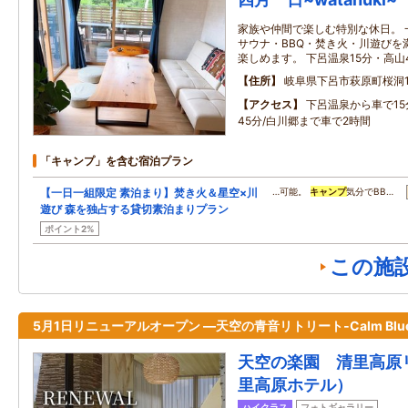
家族や仲間で楽しむ特別な休日。 
サウナ・BBQ・焚き火・川遊びを
楽しめます。 下呂温泉15分・高
住所
岐阜県下呂市萩原町桜洞1
アクセス
下呂温泉から車で15
45分/白川郷まで車で2時間
「キャンプ」を含む宿泊プラン
【一日一組限定 素泊まり】焚き火＆星空×川
…可能。
キャンプ
気分でBB…
遊び 森を独占する貸切素泊まりプラン
ポイント2%
この施
5月1日リニューアルオープン ―天空の青音リトリート‐Calm Blu
天空の楽園 清里高原
里高原ホテル）
ハイクラス
フォトギャラリー