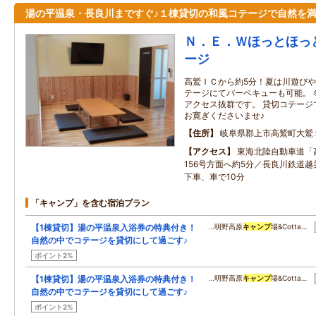
湯の平温泉・長良川まですぐ♪１棟貸切の和風コテージで自然を
Ｎ．Ｅ．Ｗほっとほっ
ージ
高鷲ＩＣから約5分！夏は川遊び
テージにてバーベキューも可能。 
アクセス抜群です。 貸切コテージ
お寛ぎくださいませ♪
住所
岐阜県郡上市高鷲町大鷲
アクセス
東海北陸自動車道「
156号方面へ約5分／長良川鉄道
下車、車で10分
「キャンプ」を含む宿泊プラン
【1棟貸切】湯の平温泉入浴券の特典付き！
…明野高原
キャンプ
場&Cotta…
自然の中でコテージを貸切にして過ごす♪
ポイント2%
【1棟貸切】湯の平温泉入浴券の特典付き！
…明野高原
キャンプ
場&Cotta…
自然の中でコテージを貸切にして過ごす♪
ポイント2%