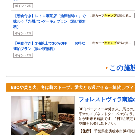
ポイント2%
【朝食付き】レトロ喫茶店「油津珈琲＋」で
…島カープ
キャンプ
観戦の拠…
味わう『九州パンケーキ』プラン（添い寝無
料）
ポイント2%
【朝食付き】3泊以上で30％OFF！ お得な
…島カープ
キャンプ
観戦の拠…
連泊プラン（添い寝無料）
ポイント2%
この施
BBQや焚き火、冬は薪ストーブ。愛犬とも過ごせる一棟貸しヴィ
フォレストヴィラ南総
BBQパーティーや焚き火、馬との
平米のメゾネットタイプのヴィラ
泊が出来る施設です。1日1組限定
空間をお楽しみ下さい。
住所
千葉県南房総市白浜町滝