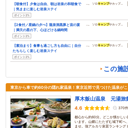
【朝食付】夕食は自由、朝は岩泉の和朝食で
…。 ソロ
キャンプ
やカップ…
｜気ままに楽しむ岩泉ステイ
ポイント2%
【2食付／星鍋の夕べ】龍泉洞黒豚と宙の宴
…。 ソロ
キャンプ
やカップ…
｜満天の星の下、心ほどける鍋時間
ポイント2%
【素泊まり】食事も過ごし方も自由に｜自分
…。 ソロ
キャンプ
やカップ…
たちらしく楽しむ岩泉ステイ
ポイント2%
この施
東京から車で約60分の隠れ家温泉！東京近郊で見つけた温泉がこ
厚木飯山温泉 元湯旅
4.6
370
都心から約60分。どこか懐かしい
います。山郷にたたずむ城下町へ
ませ。強アルカリ泉質ランキング