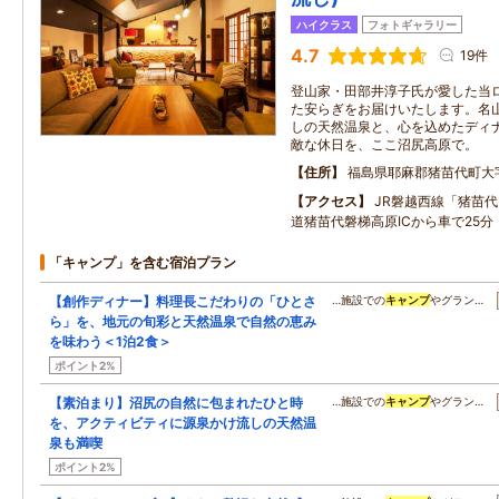
ハイクラス
フォトギャラリー
4.7
19件
登山家・田部井淳子氏が愛した当
た安らぎをお届けいたします。名
しの天然温泉と、心を込めたディ
敵な休日を、ここ沼尻高原で。
住所
福島県耶麻郡猪苗代町大
アクセス
JR磐越西線「猪苗
道猪苗代磐梯高原ICから車で25分
「キャンプ」を含む宿泊プラン
【創作ディナー】料理長こだわりの「ひとさ
…施設での
キャンプ
やグラン…
ら」を、地元の旬彩と天然温泉で自然の恵み
を味わう＜1泊2食＞
ポイント2%
【素泊まり】沼尻の自然に包まれたひと時
…施設での
キャンプ
やグラン…
を、アクティビティに源泉かけ流しの天然温
泉も満喫
ポイント2%