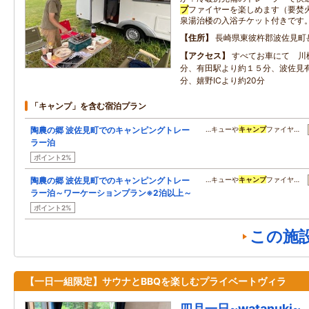
プ
ファイヤーを楽しめます（要焚
泉湯治楼の入浴チケット付きです
住所
長崎県東彼杵郡波佐見町
アクセス
すべてお車にて 川
分、有田駅より約１５分、波佐見有
分、嬉野ICより約20分
「キャンプ」を含む宿泊プラン
陶農の郷 波佐見町でのキャンピングトレー
…キューや
キャンプ
ファイヤ…
ラー泊
ポイント2%
陶農の郷 波佐見町でのキャンピングトレー
…キューや
キャンプ
ファイヤ…
ラー泊～ワーケーションプラン※2泊以上～
ポイント2%
この施
【一日一組限定】サウナとBBQを楽しむプライベートヴィラ
四月一日~watanuki~