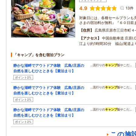
4.9
13件
対象日には、各種セールプランも充
さまの宿泊料が無料』『６０日前
住所
広島県庄原市三日市町４
アクセス
中国自動車道 庄原I.
江より約1時間30分 福山/尾道よ
「キャンプ」を含む宿泊プラン
静かな湖畔でアウトドア体験 広島/庄原の
…流行りの
キャンプ
飯やこだ…
自然を楽しむひとときを【素泊まり】
ポイント2%
静かな湖畔でアウトドア体験 広島/庄原の
…流行りの
キャンプ
飯やこだ…
自然を楽しむひとときを【素泊まり】
ポイント2%
静かな湖畔でアウトドア体験 広島/庄原の
…流行りの
キャンプ
飯やこだ…
自然を楽しむひとときを【素泊まり】
ポイント2%
この施