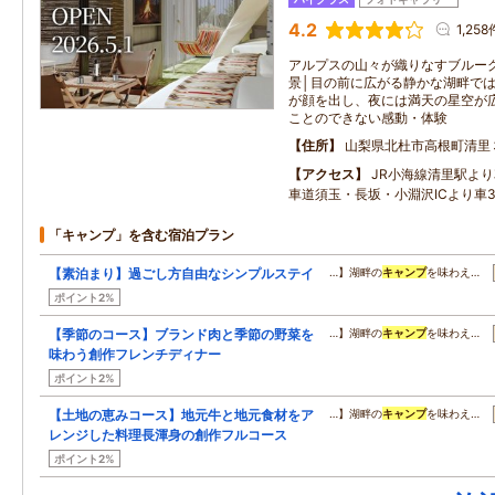
4.2
1,258
アルプスの山々が織りなすブルー
景│目の前に広がる静かな湖畔で
が顔を出し、夜には満天の星空が
ことのできない感動・体験
住所
山梨県北杜市高根町清里
アクセス
JR小海線清里駅よ
車道須玉・長坂・小淵沢ICより車3
「キャンプ」を含む宿泊プラン
【素泊まり】過ごし方自由なシンプルステイ
…】湖畔の
キャンプ
を味わえ…
ポイント2%
【季節のコース】ブランド肉と季節の野菜を
…】湖畔の
キャンプ
を味わえ…
味わう創作フレンチディナー
ポイント2%
【土地の恵みコース】地元牛と地元食材をア
…】湖畔の
キャンプ
を味わえ…
レンジした料理長渾身の創作フルコース
ポイント2%