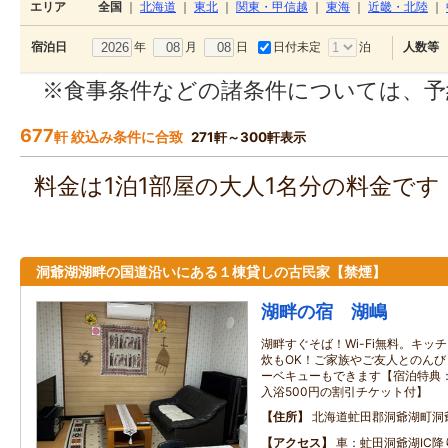
エリア
全国
｜
北海道
｜
東北
｜
関東・甲信越
｜
東海
｜
近畿・北陸
｜
年
月
日
日付未定
泊
宿泊日
人数等
※食事条件などの諸条件については、予
677
軒 絞込み条件に合致
271軒～300軒表示
料金は1泊1部屋の大人1名分の料金で
洞爺湖湖畔の国道沿いにある１棟貸しの古民家【禁煙】
湖畔の宿 湖嶋
湖畔すぐそば！Wi-Fi無料。キッ
炊もOK！ご家族やご友人とのんび
ーベキューもできます【宿泊特典
入浴500円の割引チケット付】
住所
北海道虻田郡洞爺湖町洞
アクセス
車：虻田洞爺湖IC降