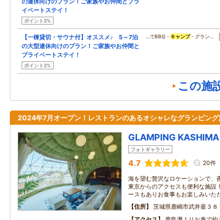
の連休向けのプラン！ご家族やお仲間とプラ
イベートステイ！
ポイント2%
【一棟貸切・サウナ付】オススメ♪ 5～7泊
…でBBQ・
キャンプ
・グラン…
の大型連休向けのプラン！ご家族やお仲間と
プライベートステイ！
ポイント2%
この施
2024年7月オープン！レストランのあるオシャレなグランピング
GLAMPING KASHIMA 
フォトギャラリー
4.7
20件
海を望む贅沢なロケーションで、
東京からのアクセスも便利な施設！
ースもありお食事もお楽しみいた
住所
茨城県鹿嶋市武井釜３８
アクセス
鹿島灘よりお車で約