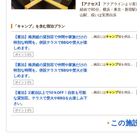
アクセス
アクアラインより富
経由で90分。横浜・東京・新宿駅
山駅、或いは安房白浜
「キャンプ」を含む宿泊プラン
【素泊】南房総の貸別荘で仲間や家族だけの
…施設には
キャンプ
場を併設…
特別な時間を。併設テラスでBBQや焚火が楽
しめます。
ポイント2%
【素泊】南房総の貸別荘で仲間や家族だけの
…施設には
キャンプ
場を併設…
特別な時間を。併設テラスでBBQや焚火が楽
しめます。
ポイント2%
【連泊】2連泊以上で10％OFF！自炊も可能
…施設には
キャンプ
場を併設…
な貸別荘。テラスで焚火やBBQをお楽しみ下
さい。
ポイント2%
この施