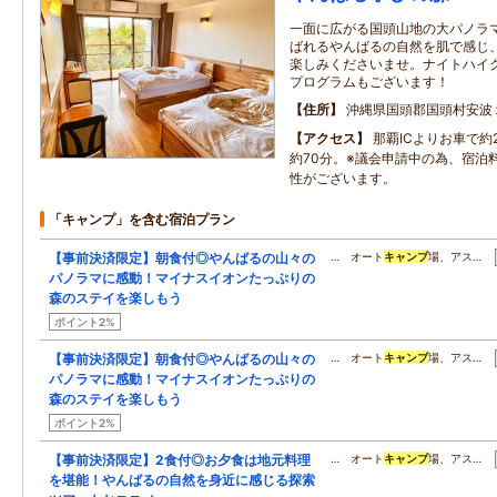
一面に広がる国頭山地の大パノラ
ばれるやんばるの自然を肌で感じ
楽しみくださいませ。ナイトハイ
プログラムもございます！
住所
沖縄県国頭郡国頭村安波
アクセス
那覇ICよりお車で約
約70分。※議会申請中の為、宿泊
性がございます。
「キャンプ」を含む宿泊プラン
【事前決済限定】朝食付◎やんばるの山々の
… オート
キャンプ
場、アス…
パノラマに感動！マイナスイオンたっぷりの
森のステイを楽しもう
ポイント2%
【事前決済限定】朝食付◎やんばるの山々の
… オート
キャンプ
場、アス…
パノラマに感動！マイナスイオンたっぷりの
森のステイを楽しもう
ポイント2%
【事前決済限定】2食付◎お夕食は地元料理
… オート
キャンプ
場、アス…
を堪能！やんばるの自然を身近に感じる探索