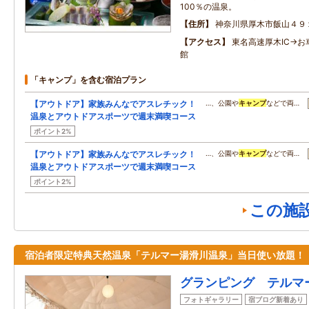
100％の温泉。
住所
神奈川県厚木市飯山４９
アクセス
東名高速厚木IC→お
館
「キャンプ」を含む宿泊プラン
【アウトドア】家族みんなでアスレチック！
…、公園や
キャンプ
などで両…
温泉とアウトドアスポーツで週末満喫コース
ポイント2%
【アウトドア】家族みんなでアスレチック！
…、公園や
キャンプ
などで両…
温泉とアウトドアスポーツで週末満喫コース
ポイント2%
この施
宿泊者限定特典天然温泉「テルマー湯滑川温泉」当日使い放題！
グランピング テルマ
フォトギャラリー
宿ブログ新着あり