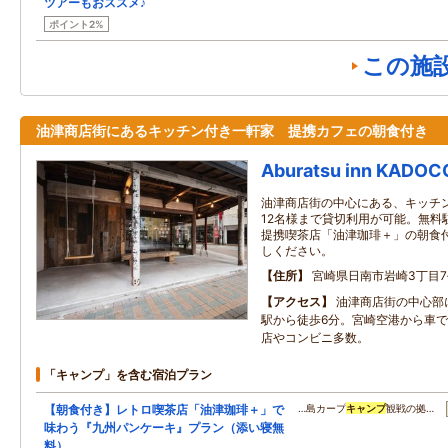
ツアーもおススメ♪
ポイント2%
この施
油津商店街にあるキッチン付き一軒家 提携カフェの朝食付き
Aburatsu inn KADO
油津商店街の中心にある、キッチ
12名様まで貸切利用が可能。無料
提携喫茶店「油津珈琲＋」の朝食
しください。
住所
宮崎県日南市岩崎3丁目7‐
アクセス
油津商店街の中心部
駅から徒歩6分。宮崎空港から車で
店やコンビニ多数。
「キャンプ」を含む宿泊プラン
【朝食付き】レトロ喫茶店「油津珈琲＋」で
…島カープ
キャンプ
観戦の拠…
味わう『九州パンケーキ』プラン（添い寝無
料）