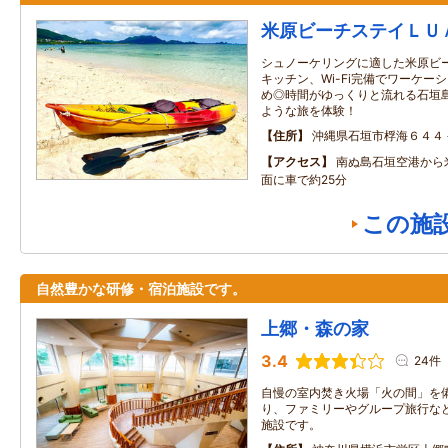
米原ビーチステイＬＵ
シュノーケリングに適した米原ビ
キッチン、Wi-Fi完備でワーケー
め◎時間がゆっくりと流れる石垣
ような旅を体験！
住所
沖縄県石垣市桴海６４４
アクセス
南ぬ島石垣空港から
面に車で約25分
この施
自然豊かな研修・宿泊施設です。
上郷・森の家
3.4
24件
自慢の室内焚き火場「火の間」を
り、ファミリーやグループ旅行な
施設です。