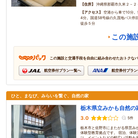
住所
沖縄県那覇市久米２－２
アクセス
空港から車で10分
4分。国道58号線の久茂地バス停
徒歩５分
この施
この施設と交通手段を自由に組み合わせたおトクな
航空券付プラン一覧へ
航空券付プラン
ひと、まなび、みらいを繋ぐ、自然の家
栃木県立みかも自然の
3.0
5件
栃木市と佐野市にまたがる県営み
体験型教育拠点です。 宿泊、体験
ツ、イベントなどの幅広い活動を