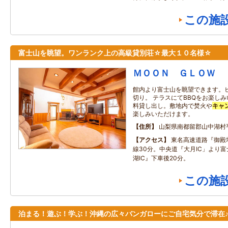
この施
富士山を眺望。ワンランク上の高級貸別荘☆最大１０名様☆
ＭＯＯＮ ＧＬＯＷ
館内より富士山を眺望できます。
切り。 テラスにてBBQをお楽しみ
料貸し出し。敷地内で焚火や
キャ
楽しみいただけます。
住所
山梨県南都留郡山中湖村
アクセス
東名高速道路『御殿場
線30分。中央道『大月IC」より
湖IC』下車後20分。
この施
泊まる！遊ぶ！学ぶ！沖縄の広々バンガローにご自宅気分で滞在