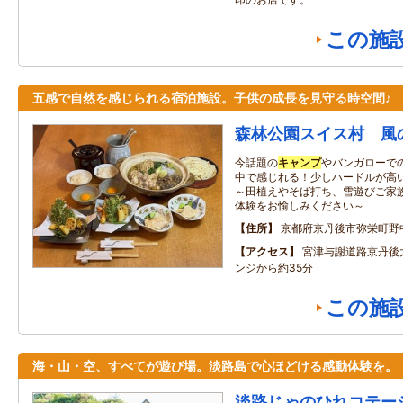
この施
五感で自然を感じられる宿泊施設。子供の成長を見守る時空間♪
森林公園スイス村 風
今話題の
キャンプ
やバンガローで
中で感じれる！少しハードルが高
～田植えやそば打ち、雪遊びご家
体験をお愉しみください～
住所
京都府京丹後市弥栄町野
アクセス
宮津与謝道路京丹後
ンジから約35分
この施
海・山・空、すべてが遊び場。淡路島で心ほどける感動体験を。
淡路じゃのひれコテー