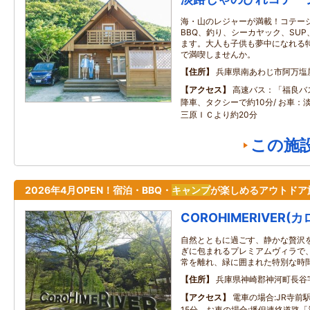
海・山のレジャーが満載！コテー
BBQ、釣り、シーカヤック、SU
ます。大人も子供も夢中になれる
で満喫しませんか。
住所
兵庫県南あわじ市阿万塩
アクセス
高速バス：「福良バ
降車、タクシーで約10分/ お車：
三原ＩＣより約20分
この施
2026年4月OPEN！宿泊・BBQ・
キャンプ
が楽しめるアウトドア
COROHIMERIVER(
自然とともに過ごす、静かな贅沢
ぎに包まれるプレミアムヴィラで
常を離れ、緑に囲まれた特別な時
住所
兵庫県神崎郡神河町長谷字
アクセス
電車の場合:JR寺前
15分 お車の場合:播但連絡道路「