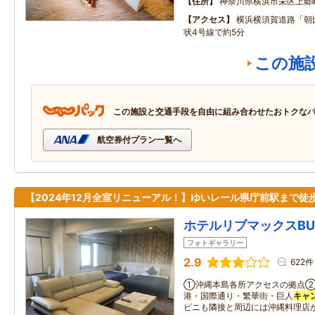
住所
神奈川県横浜市栄区上郷
アクセス
横浜横須賀道路「朝比
状4号線で約5分
この施
この施設と交通手段を自由に組み合わせたおトクな
航空券付プラン一覧へ
【2024年12月全室リニューアル！】ゆいレール県庁前駅まで徒
ホテルリブマックスBU
フォトギャラリー
2.9
622件
①沖縄本島各所アクセスの拠点②
港・国際通り・繁華街・巨人
キャ
ビニも隣接と周辺には沖縄料理店