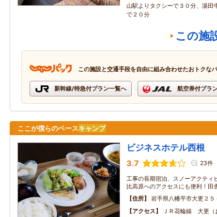
山駅よりタクシーで３０分、湯田
で２０分
この施
この施設と交通手段を自由に組み合わせたおトクな
新幹線/特急付プラン一覧へ
航空券付プラ
ここが僕らのベース
キャンプ
ビジネスホテル西根
3.7
23件
工事の長期宿泊、スノーアクティビ
比高原へのアクセスにも便利！田
住所
岩手県八幡平市大更２５
アクセス
ＪＲ花輪線 大更（