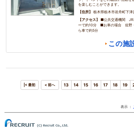
を楽しむことができます。
住所
栃木県栃木市岩舟町下津原1
アクセス
■公共交通機関 J
ーで約10分 ■お車の場合 佐野
ら車で約5分
この施
13
14
15
16
17
18
19
|< 最初
< 前へ
表示 ：