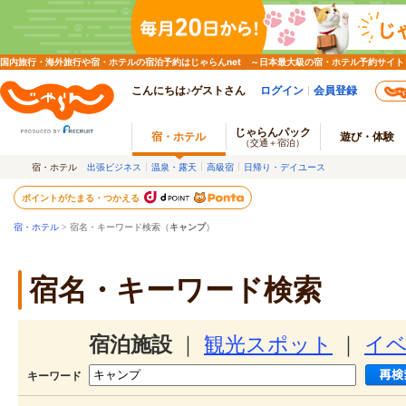
国内旅行・海外旅行や宿・ホテルの宿泊予約はじゃらんnet ～日本最大級の宿・ホテル予約サイト
こんにちは♪ゲストさん
ログイン
会員登録
じゃらんパック
宿・ホテル
遊び・体験
（交通＋宿泊）
宿・ホテル
出張ビジネス
温泉・露天
高級宿
日帰り・デイユース
ポイントがたまる・つかえる
宿・ホテル
> 宿名・キーワード検索（
キャンプ
）
宿名・キーワード検索
宿泊施設
｜
観光スポット
｜
イ
キーワード