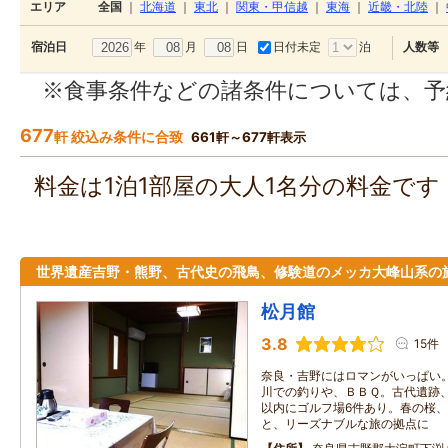
エリア
全国
｜
北海道
｜
東北
｜
関東・甲信越
｜
東海
｜
近畿・北陸
｜
年
月
日
日付未定
泊
宿泊日
人数等
※食事条件などの諸条件については、予
677
軒 絞込み条件に合致
661軒～677軒表示
料金は1泊1部屋の大人1名分の料金で
世界遺産吉野・熊野、古代史の飛鳥、修験道のメッカ大峰山系の
松月館
3.8
15件
奈良・吉野にはロマンがいっぱい
川での釣りや、ＢＢＱ。古代遺跡、
以内にゴルフ場6件あり。春の桜
と、リーズナブルな旅の拠点に