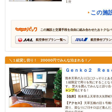
１分
この施
この施設と交通手段を自由に組み合わせたおトクな
航空券付プラン一覧へ
航空券付プラン
＼１組貸し切り！ 20000円でみんな泊まれる！／
Ｇｅｎｋｏ２ Ｒｅｓ
熊本天草の入り口にひっそりとあ
１組限定で周りを気にすることな
す。 焚火を囲んでみんなと語り合
ャンプ
地とする！
住所
熊本県上天草市大矢野町
アクセス
天草五橋の旧１号橋
渡り、道なりに1.5キロほど進ん
印のお店です。