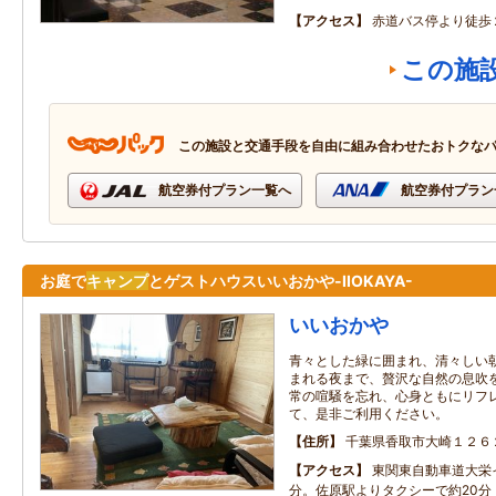
アクセス
赤道バス停より徒歩
この施
この施設と交通手段を自由に組み合わせたおトクな
航空券付プラン一覧へ
航空券付プラン
お庭で
キャンプ
とゲストハウスいいおかや-IIOKAYA-
いいおかや
青々とした緑に囲まれ、清々しい
まれる夜まで、贅沢な自然の息吹
常の喧騒を忘れ、心身ともにリフ
て、是非ご利用ください。
住所
千葉県香取市大崎１２６
アクセス
東関東自動車道大栄
分。佐原駅よりタクシーで約20分