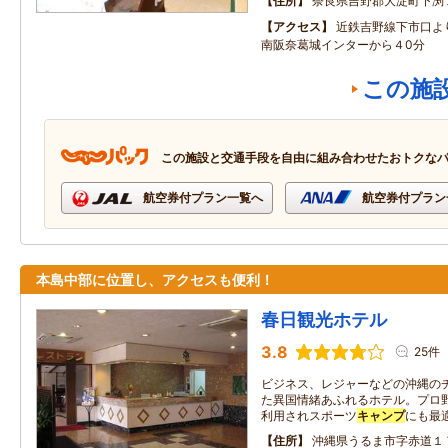
住所
奈良県吉野郡大淀町下渕
アクセス
近鉄吉野線下市口よ
南阪奈葛城インターから４0分
この施
この施設と交通手段を自由に組み合わせたおトクな
航空券付プラン一覧へ
航空券付プラン
本島中部に位置し、アクセスも便利！
春日観光ホテル
3.8
25件
ビジネス、レジャーなどの沖縄の
た異国情緒あふれるホテル。プロ
利用されスポーツ
キャンプ
にも最
住所
沖縄県うるま市字赤道１