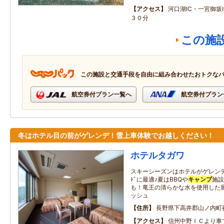
アクセス
河口湖IC・一宮御坂
３０分
この施
この施設と交通手段を自由に組み合わせたおトクな
航空券付プラン一覧へ
航空券付プラン
冬はホテル目の前がゲレンデ！雪上車体験でお越しください！
ホテルタガワ
スキーシーズンはホテルがゲレンデ内に
ﾄﾞに最適♪夏はBBQや
キャンプ
施設
も！竜王の清らかな水を使用した
ッシュ
住所
長野県下高井郡山ノ内町
アクセス
信州中野ＩＣより車