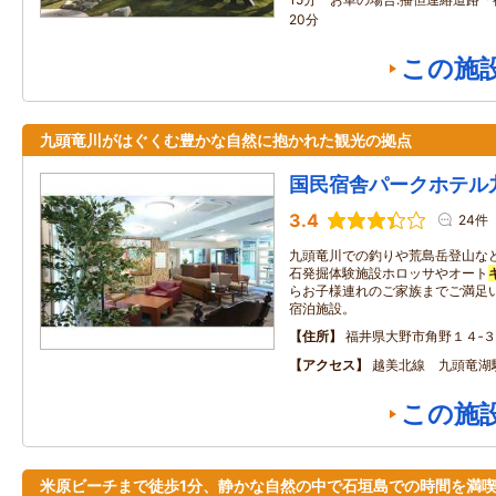
20分
この施
九頭竜川がはぐくむ豊かな自然に抱かれた観光の拠点
国民宿舎パークホテル
3.4
24件
九頭竜川での釣りや荒島岳登山な
石発掘体験施設ホロッサやオート
らお子様連れのご家族までご満足い
宿泊施設。
住所
福井県大野市角野１４‐３
アクセス
越美北線 九頭竜湖
この施
米原ビーチまで徒歩1分、静かな自然の中で石垣島での時間を満