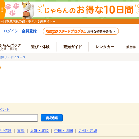
 ～日本最大級の宿・ホテル予約サイト～
ログイン
会員登録
お得な特典をみる
ゃらんパック
遊び・体験
観光ガイド
レンタカー
航空券
（交通＋宿泊）
日帰り・デイユース
ベント
・甲信越
｜
東海
｜
近畿・北陸
｜
中国・四国
｜
九州・沖縄