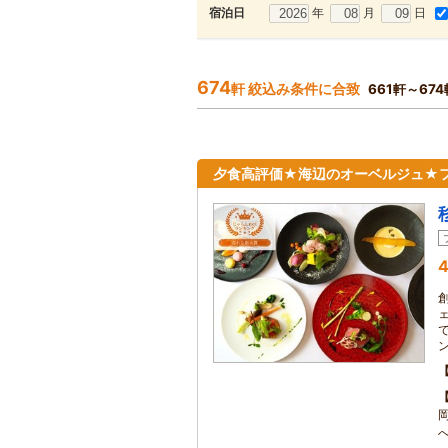
年
月
日
宿泊日
674
軒 絞込み条件に合致
661軒～67
夕食高評価★海辺のオーベルジュ★
4