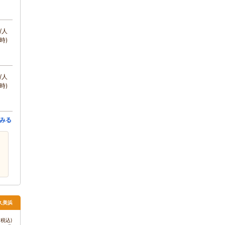
/人
時)
/人
時)
みる
・久美浜
税込)