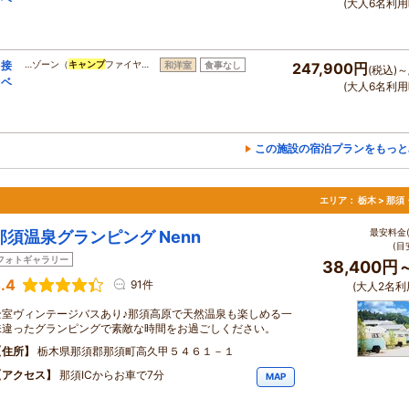
(大人6名利用
と接
…ゾーン（
キャンプ
ファイヤ…
和洋室
食事なし
247,900円
(税込)～
イベ
(大人6名利用
この施設の宿泊プランをもっと
エリア：
栃木 > 那
最安料金(
那須温泉グランピング Nenn
(目
フォトギャラリー
38,400円
.4
91件
(大人2名利
全室ヴィンテージバスあり♪那須高原で天然温泉も楽しめる一
味違ったグランピングで素敵な時間をお過ごしください。
住所
栃木県那須郡那須町高久甲５４６１－１
アクセス
那須ICからお車で7分
MAP