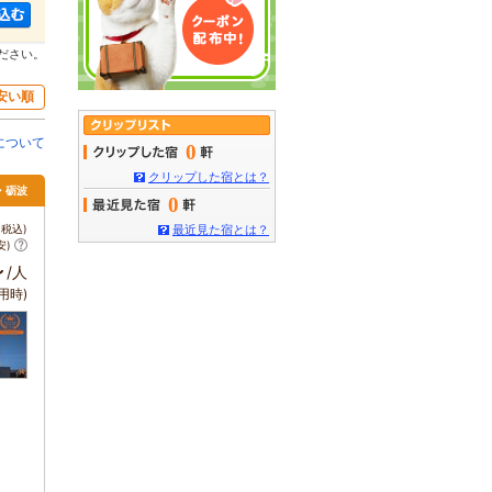
ださい。
安い順
について
0
クリップした宿とは？
・砺波
0
税込)
最近見た宿とは？
安)
～
/人
用時)