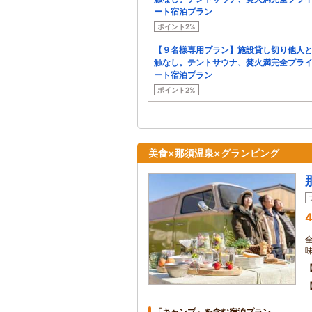
ート宿泊プラン
ポイント2%
【９名様専用プラン】施設貸し切り他人
触なし。テントサウナ、焚火満完全プラ
ート宿泊プラン
ポイント2%
美食×那須温泉×グランピング
4
「キャンプ」を含む宿泊プラン