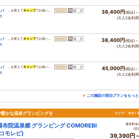
ンパ
…を変えて
キャンプ
でお祝い…
ツイン
朝・夕
38,400円
(税込)～
1
(大人2名利用
ンパ
…を変えて
キャンプ
でお祝い…
ツイン
朝・夕
38,400円
(税込)～
1
(大人2名利用
ンパ
…を変えて
キャンプ
でお祝い…
ツイン
朝・夕
45,000円
(税込)～
1
(大人2名利用
この施設の宿泊プランをもっと
森で暖かな温泉グランピングを
エリア：
大分 >
最安料金(
湯布院温泉郷 グランピング COMOREBI
(目
(コモレビ)
39,390円