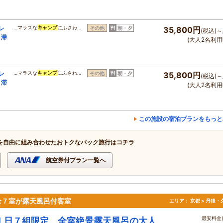
レ
…マラスな
キャンプ
にふさわ…
その他
朝・夕
35,800円
(税込)～
★滞
(大人2名利用
レ
…マラスな
キャンプ
にふさわ…
その他
朝・夕
35,800円
(税込)～
★滞
(大人2名利用
この施設の宿泊プランをもっと
を自由に組み合わせたおトクなパック旅行はコチラ
航空券付プラン一覧へ
全７室が露天風呂付客室
エリア：
京都 > 丹後
最安料金(
１日７組限定 全室絶景露天風呂の大人