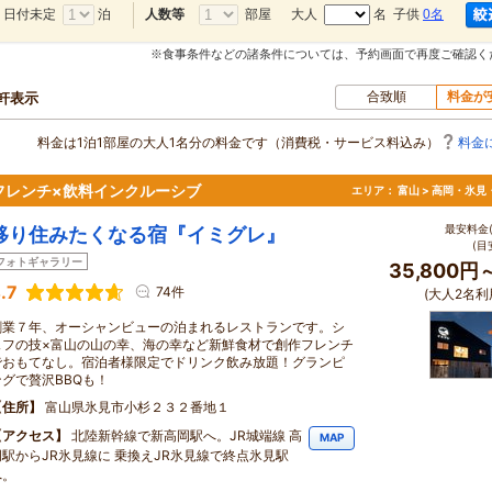
日付未定
泊
部屋
大人
名 子供
0名
人数等
※食事条件などの諸条件については、予約画面で再度ご確認く
合致順
料金が
4軒表示
料金は1泊1部屋の大人1名分の料金です（消費税・サービス料込み）
料金
フレンチ×飲料インクルーシブ
エリア：
富山 > 高岡・氷見
最安料金(
移り住みたくなる宿『イミグレ』
(目
フォトギャラリー
35,800円
.7
74件
(大人2名利
創業７年、オーシャンビューの泊まれるレストランです。シ
ェフの技×富山の山の幸、海の幸など新鮮食材で創作フレンチ
でおもてなし。宿泊者様限定でドリンク飲み放題！グランピ
ングで贅沢BBQも！
住所
富山県氷見市小杉２３２番地１
アクセス
北陸新幹線で新高岡駅へ。JR城端線 高
MAP
岡駅からJR氷見線に 乗換えJR氷見線で終点氷見駅
へ。