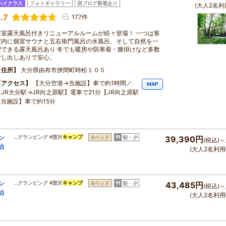
ハイクラス
フォトギャラリー
宿ブログ新着あり
(大人2名利
.7
177件
客室露天風呂付きリニューアルルームが続々登場！ 一つは客
室内に個室サウナと五右衛門風呂の水風呂、そして自然を一
望できる露天風呂あり 冬でも暖房や防寒着・膝掛けなど多数
貸し出しありで安心。
住所
大分県由布市挾間町時松１０５
アクセス
【大分空港→当施設】車で約1時間／
MAP
【JR大分駅→JR向之原駅】電車で21分【JR向之原駅
→当施設】車で約15分
ン
…グランピング #贅沢
キャンプ
4ベッド
朝・夕
39,390円
(税込)～
泊
(大人2名利用
ン
…グランピング #贅沢
キャンプ
4ベッド
朝・夕
43,485円
(税込)～
泊
(大人2名利用