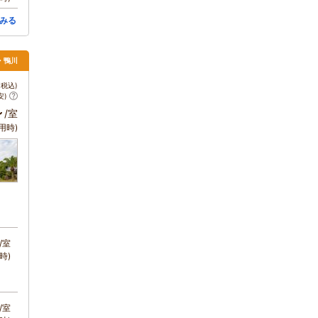
みる
浦・鴨川
税込)
安)
～
/室
用時)
/室
時)
/室