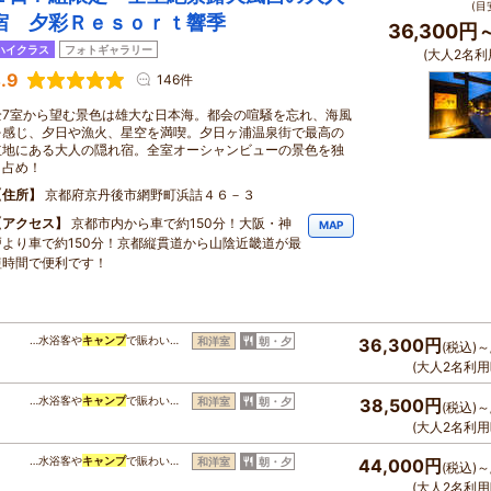
(目
宿 夕彩Ｒｅｓｏｒｔ響季
36,300円
ハイクラス
フォトギャラリー
(大人2名利
.9
146件
全7室から望む景色は雄大な日本海。都会の喧騒を忘れ、海風
を感じ、夕日や漁火、星空を満喫。夕日ヶ浦温泉街で最高の
立地にある大人の隠れ宿。全室オーシャンビューの景色を独
り占め！
住所
京都府京丹後市網野町浜詰４６－３
アクセス
京都市内から車で約150分！大阪・神
MAP
戸より車で約150分！京都縦貫道から山陰近畿道が最
短時間で便利です！
…水浴客や
キャンプ
で賑わい…
和洋室
朝・夕
36,300円
(税込)～
(大人2名利用
…水浴客や
キャンプ
で賑わい…
和洋室
朝・夕
38,500円
(税込)～
(大人2名利用
…水浴客や
キャンプ
で賑わい…
和洋室
朝・夕
44,000円
(税込)～
(大人2名利用