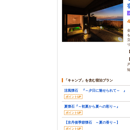
4
「キャンプ」を含む宿泊プラン
涼風懐石 『～夕日に魅せられて～ 』
ポイントUP
夏懐石『～初夏から夏への彩り～』
ポイントUP
【京丹後季節懐石 ～夏の香り～】
ポイントUP