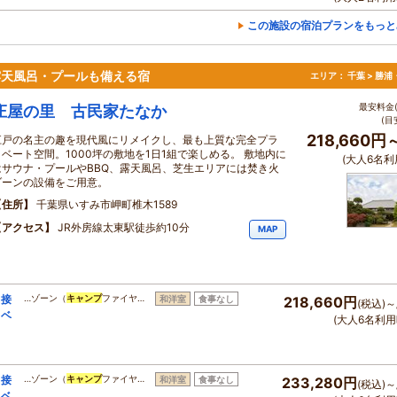
この施設の宿泊プランをもっと
露天風呂・プールも備える宿
エリア：
千葉 > 勝
最安料金(
庄屋の里 古民家たなか
(目
218,660円
江戸の名主の趣を現代風にリメイクし、最も上質な完全プラ
イベート空間。1000坪の敷地を1日1組で楽しめる。 敷地内に
(大人6名利
はサウナ・プールやBBQ、露天風呂、芝生エリアには焚き火
ゾーンの設備をご用意。
住所
千葉県いすみ市岬町椎木1589
アクセス
JR外房線太東駅徒歩約10分
MAP
と接
…ゾーン（
キャンプ
ファイヤ…
和洋室
食事なし
218,660円
(税込)～
イベ
(大人6名利用
と接
…ゾーン（
キャンプ
ファイヤ…
和洋室
食事なし
233,280円
(税込)～
イベ