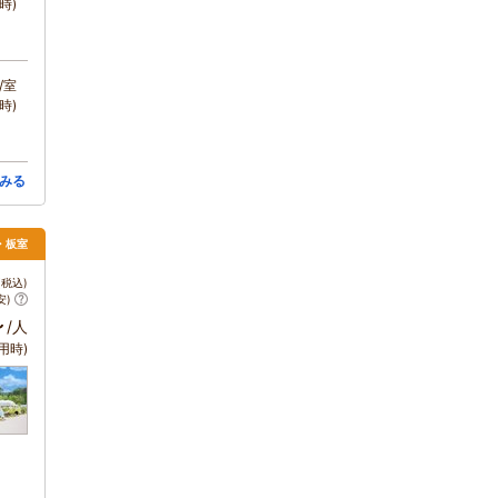
時)
/室
時)
みる
須・板室
税込)
安)
～
/人
用時)