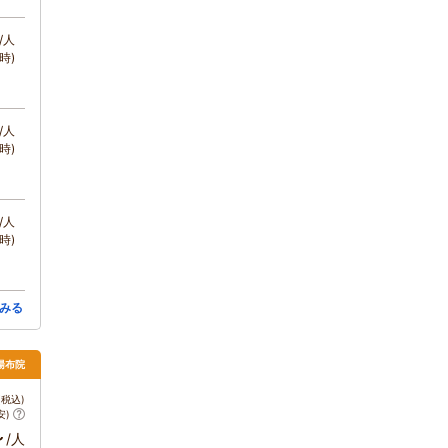
/人
時)
/人
時)
/人
時)
みる
 湯布院
税込)
安)
～
/人