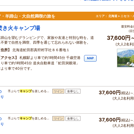
ア・羊蹄山・大自然満喫の旅を
エリア：
北海道 > ニセコ・
最安料金(
焚き火キャンプ場
(目
37,600円
羊蹄山を望むグランピングで、家族や友達と特別な時を。道
具不要で自然を満喫、四季を通じて忘れられない体験を。
(大人2名利
住所
北海道虻田郡真狩村字社８６番地１
アクセス
札幌駅より車で約1時間45分 千歳空港
MAP
より車で約1時間45分 道央自動車道「虻田洞爺湖」
ICより車で40分です。
の
手ぶらで
キャンプ
を楽しめる…
ツイン
食事なし
37,600円
(税込)～
まり
(大人2名利用
の
手ぶらで
キャンプ
を楽しめる…
ツイン
食事なし
37,600円
(税込)～
まり
(大人2名利用