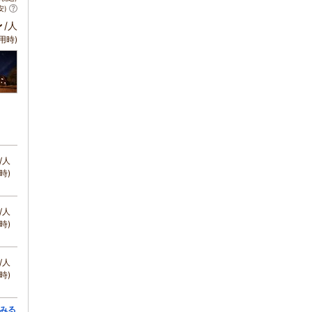
安)
～
/人
用時)
/人
時)
/人
時)
/人
時)
みる