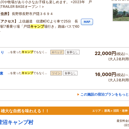
の川や牧場があり小さなお子様も楽しめます。 <2023年 戸
TRAILER BASEオープン！>
住所
長野県長野市戸隠３６９４
アクセス
上信越道 信濃町ICより車で25分 長
MAP
野駅7番乗り場「戸隠
キャンプ
場行き」路線バスで60
分
まり
…を使った
キャンプ
でもなく…
4ベッド
食事なし
22,000円
(税込)～
(大人2名利用
 素
…を使った
キャンプ
でもなく…
ツイン
食事なし
16,000円
(税込)～
(大人2名利用
この施設の宿泊プランをもっと
。雄大な自然を味わえる！！
エリア：
群馬 > 沼田・老神
最安料金(
菅沼キャンプ村
(目