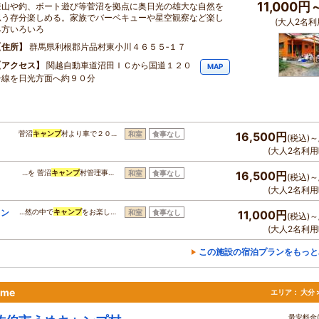
11,000円
登山や釣、ボート遊び等菅沼を拠点に奥日光の雄大な自然を
思う存分楽しめる。家族でバーベキューや星空観察など楽し
(大人2名利
み方いろいろ
住所
群馬県利根郡片品村東小川４６５５‐１７
アクセス
関越自動車道沼田ＩＣから国道１２０
MAP
号線を日光方面へ約９０分
菅沼
キャンプ
村より車で２０…
和室
食事なし
16,500円
(税込)～
(大人2名利用
…を 菅沼
キャンプ
村管理事…
和室
食事なし
16,500円
(税込)～
(大人2名利用
ラン
…然の中で
キャンプ
をお楽し…
和室
食事なし
11,000円
(税込)～
(大人2名利用
この施設の宿泊プランをもっと
Ume
エリア：
大分 
最安料金(