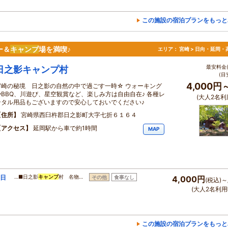
この施設の宿泊プランをもっと
ー＆
キャンプ
場を満喫♪
エリア：
宮崎 > 日向・延岡・
最安料金(
日之影キャンプ村
(目
4,000円
宮崎の秘境 日之影の自然の中で過ごす一時☆ ウォーキング
やBBQ、川遊び、星空観賞など、楽しみ方は自由自在♪ 各種レ
(大人2名利
ンタル用品もございますので安心しておいでください♪
住所
宮崎県西臼杵郡日之影町大字七折６１６４
アクセス
延岡駅から車で約1時間
MAP
☆日
…■日之影
キャンプ
村 名物…
その他
食事なし
4,000円
(税込)～
】
(大人2名利用
この施設の宿泊プランをもっと