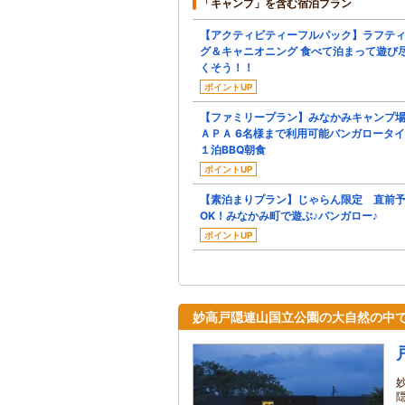
「キャンプ」を含む宿泊プラン
【アクティビティーフルパック】ラフテ
グ＆キャニオニング 食べて泊まって遊び
くそう！！
ポイントUP
【ファミリープラン】みなかみキャンプ
ＡＰＡ 6名様まで利用可能バンガロータ
１泊BBQ朝食
ポイントUP
【素泊まりプラン】じゃらん限定 直前
OK！みなかみ町で遊ぶ♪バンガロー♪
ポイントUP
妙高戸隠連山国立公園の大自然の中