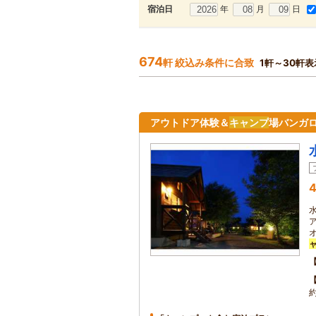
年
月
日
宿泊日
674
軒 絞込み条件に合致
1軒～30軒表
アウトドア体験＆
キャンプ
場バンガ
4