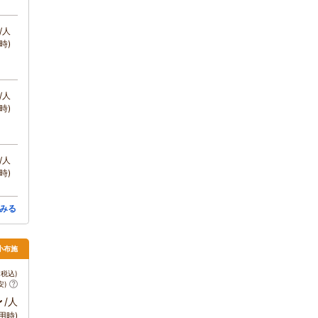
/人
時)
/人
時)
/人
時)
みる
小布施
税込)
安)
～
/人
用時)