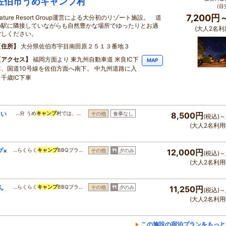
佐伯市うめキャンプ村
(目
7,200円
ature Resort Group運営による大分初のリゾート施設。 道
の駅に隣接していながらも自然豊かな場所でゆったりとお過
(大人2名利
ごしください。
住所
大分県佐伯市宇目南田原２５１３番地３
アクセス
福岡方面より 東九州自動車道 米良IC下
MAP
車、国道10号線を佐伯方面へ南下。 中九州道路に入
り千歳IC下車
しい
…分 うめ
キャンプ
村では、…
その他
食事なし
8,500円
(税込)～
(大人2名利用
プ×
…らくらく
キャンプ
BBQプラ…
その他
夕のみ
12,000円
(税込)～
(大人2名利用
ん
…らくらく
キャンプ
BBQプラ…
その他
夕のみ
11,250円
(税込)～
(大人2名利用
この施設の宿泊プランをもっと