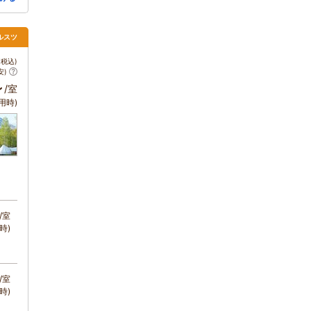
ルスツ
税込)
安)
～
/室
用時)
/室
時)
/室
時)