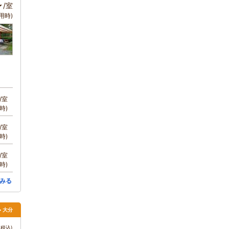
～
/室
用時)
/室
時)
/室
時)
/室
時)
みる
> 大分
税込)