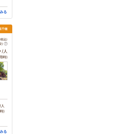
みる
高千穂
税込)
安)
～
/人
用時)
/人
時)
みる