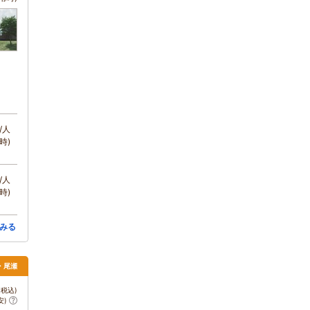
/人
時)
/人
時)
みる
・尾瀬
税込)
安)