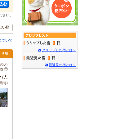
ださい。
安い順
について
0
クリップした宿とは？
・法師
0
税込)
最近見た宿とは？
安)
～
/人
用時)