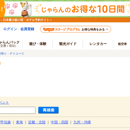
 ～日本最大級の宿・ホテル予約サイト～
ログイン
会員登録
お得な特典をみる
ゃらんパック
遊び・体験
観光ガイド
レンタカー
航空券
（交通＋宿泊）
日帰り・デイユース
ベント
・甲信越
｜
東海
｜
近畿・北陸
｜
中国・四国
｜
九州・沖縄