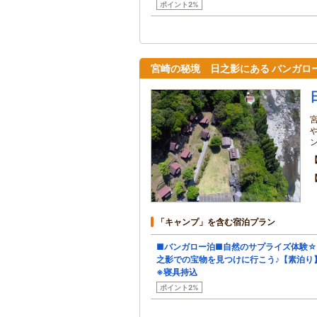
ポイント2%
宮崎の秘境 日之影にある バンガロ
「キャンプ」を含む宿泊プラン
■バンガロー泊■自然のサプライズ体験
之影での宝物を見つけに行こう♪【素泊り
※寝具持込
ポイント2%