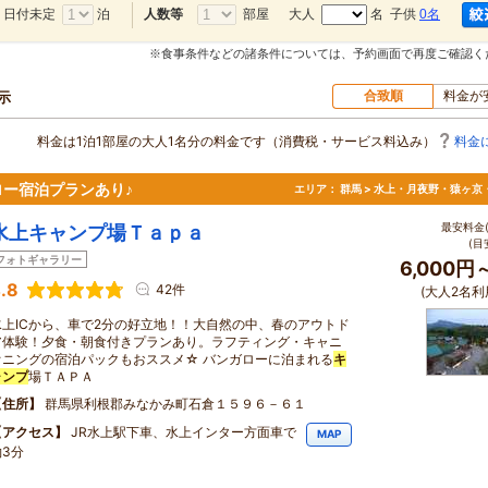
日付未定
泊
部屋
大人
名 子供
0名
人数等
※食事条件などの諸条件については、予約画面で再度ご確認く
合致順
料金が
示
料金は1泊1部屋の大人1名分の料金です（消費税・サービス料込み）
料金
ロー宿泊プランあり♪
エリア：
群馬 > 水上・月夜野・猿ヶ京
最安料金(
水上キャンプ場Ｔａｐａ
(目
フォトギャラリー
6,000円
.8
42件
(大人2名利
水上ICから、車で2分の好立地！！大自然の中、春のアウトド
ア体験！夕食・朝食付きプランあり。ラフティング・キャニ
オニングの宿泊パックもおススメ☆ バンガローに泊まれる
キ
ャンプ
場ＴＡＰＡ
住所
群馬県利根郡みなかみ町石倉１５９６－６１
アクセス
JR水上駅下車、水上インター方面車で
MAP
約3分