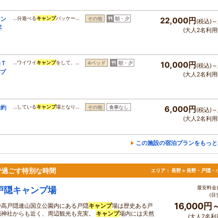
ィン
…分遊べる
キャンプ
パッケー…
その他
朝・夕
22,000円
(税込)～
尽
(大人2名利用
場Ｔ
…ワイワイ
キャンプ
をして、…
4ベッド
朝・夕
10,000円
(税込)～
イプ
(大人2名利用
予約
…している
キャンプ
場となり…
その他
食事なし
6,000円
(税込)～
(大人2名利用
この施設の宿泊プランをもっと
で過ごす特別な時間
エリア：
長野 > 長野・戸隠・
最安料金(
戸隠キャンプ場
(目
16,000円
妙高戸隠連山国立公園内にある戸隠
キャンプ
場は歴史ある戸
隠神社からも近く、周辺観光も充実。
キャンプ
場内には天然
(大人2名利