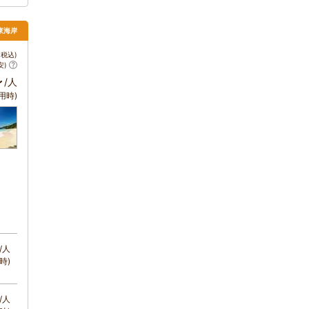
東海岸
税込)
安)
～
/人
用時)
/人
時)
/人