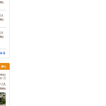
時)
/人
時)
/人
時)
みる
・蒜山
税込)
安)
～
/人
用時)