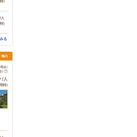
時)
/人
時)
みる
浦・鴨川
税込)
安)
～
/人
用時)