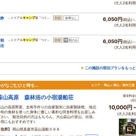
(大人2名利用
た静
…トドア＆
キャンプ
場「つぐ…
和室
食事なし
6,050円
(税込)～
(大人2名利用
り朝
…トドア＆
キャンプ
場「つぐ…
和室
朝のみ
6,050円
(税込)～
の活
(大人2名利用
この施設の宿泊プランをもっと
心がなごむひと時を…
エリア：
岡山 > 津山・美作三湯
最安料金(
蒜山高原 森林浴の小宿湯船荘
(目
10,000円
蒜山の高原野菜、女将手作りの自家製米に自家製味噌。 地元
の旬の食材を使った身体に優しい素朴な田舎料理をお楽しみ
(大人2名利
下さい。 観光目的の方はもちろん、大山蒜山の登山、出張、
合宿にもおすすめです♪
住所
岡山県真庭市蒜山湯船５９８