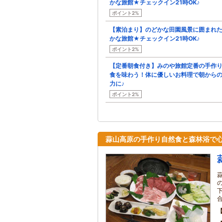
かな旅館★チェックイン21時OK♪
ポイント2%
【素泊まり】のどかな田園風景に囲まれ
かな旅館★チェックイン21時OK♪
ポイント2%
【定番朝食付き】みのや旅館定番の手作
食を味わう！体に優しいお料理で朝から
力に♪
ポイント2%
蒜山高原の手作り自然食と森林浴で