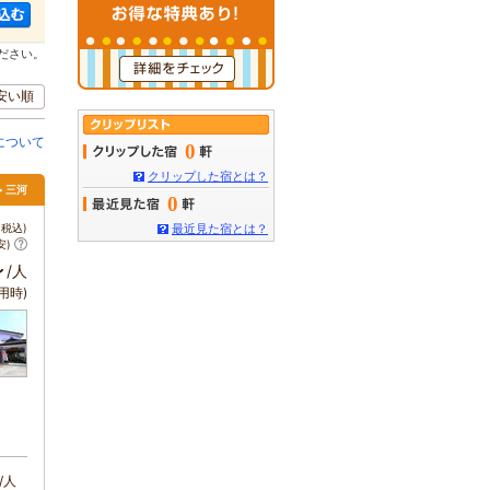
ださい。
安い順
について
0
クリップした宿とは？
> 三河
0
税込)
最近見た宿とは？
安)
～
/人
用時)
/人