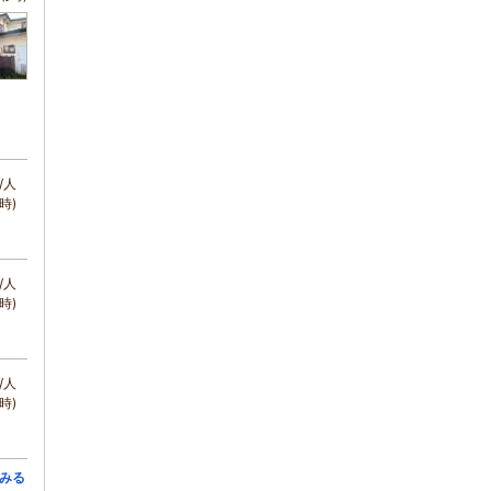
/人
時)
/人
時)
/人
時)
みる