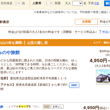
日付未定
泊
部屋
大人
名 子供
0名
人数等
※食事条件などの諸条件については、予約画面で再度ご確認く
合致順
料金が
0軒表示
料金は1泊1部屋の大人1名分の料金です（消費税・サービス料込み）
料金
の山の幸を満喫♪】山里の癒し宿
エリア：
愛知 
最安料金(
みのや旅館
(目
4,950円
のどかな田園風景に囲まれた当館。日頃の喧騒を離れ、ゆっ
くりとした「深呼吸できる時間」をお過ごしください。春は
(大人2名利
山菜、夏は鮎や川魚など奥三河の恵みをリーズナブルな価格
で提供いたします！
住所
愛知県北設楽郡設楽町津具字寺屋敷１１‐５
アクセス
新東名高速道路【新城IC】から車で約1
MAP
時間
た静
…トドア＆
キャンプ
場「つぐ…
和室
食事なし
4,950円
(税込)～