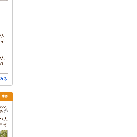
/人
時)
/人
時)
みる
・播磨
税込)
安)
～
/人
用時)