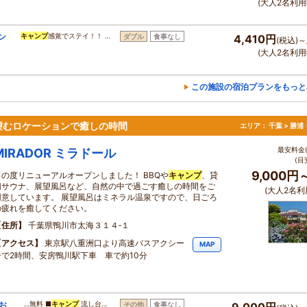
(大人2名利用
ン
キャンプ
感覚でステイ！！ …
ダブル
食事なし
4,410円
(税込)～
】
(大人2名利用
この施設の宿泊プランをもっと
望むロケーションで癒しの時間
エリア：
千葉 > 勝
最安料金(
MIRADOR ミラドール
(目
9,000円
この度リニューアルオープンしました！ BBQや
キャンプ
、貸
切サウナ、展望風呂など、自然の中で過ごす癒しの時間をご
(大人2名利
用意しています。 展望風呂はミネラル温泉ですので、日ごろ
の疲れを癒してください。
住所
千葉県鴨川市太海３１４‐１
アクセス
東京駅八重洲口より高速バスアクシー
MAP
号で2時間、安房鴨川駅下車 車で約10分
お
…無料 ■
キャンプ
流し台…
その他
食事なし