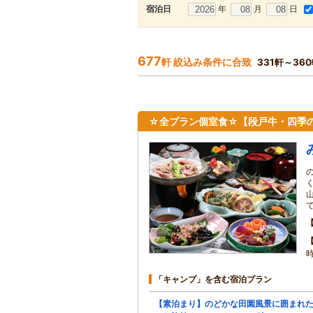
年
月
日
宿泊日
677
軒 絞込み条件に合致
331軒～36
☆全プラン個室食☆【段戸牛・四季
「キャンプ」を含む宿泊プラン
【素泊まり】のどかな田園風景に囲まれ