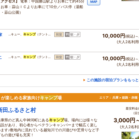
アクセス
電車：中国勝山駅よりお車にて約45分
MAP
／お車：蒜山ＩＣよりお車にて10分／バス停（湯船
口・蒜山公園）
家
…キュー、
キャンプ
（テント…
和室
朝・夕
10,000円
(税込)～
(大人2名利用
こ
…キュー、
キャンプ
（テント…
和室
朝・夕
10,000円
(税込)～
(大人2名利用
この施設の宿泊プランをもっと
りが楽しめる家族向け
キャンプ
場
エリア：
兵庫 > 姫路・赤穂
最安料金(
新田ふるさと村
(目
3,000円
兵庫県のど真ん中神河町にある
キャンプ
場。場内には様々な
施設があり、初心者からベテランキャンパーまで幅広く楽し
(大人2名利
めます♪敷地内に流れている越知川での川遊びや芝滑りなど子
どもの遊び場も充実！