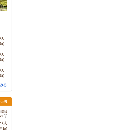
/人
時)
/人
時)
/人
時)
みる
野・大町
税込)
安)
～
/人
用時)