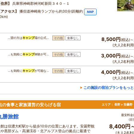
住所
兵庫県神崎郡神河町新田３４０－１
アクセス
播但道神崎南ランプから約30分(距離約
MAP
0km)
…望の方は
キャンプ
場の公式…
その他
食事なし
8,500円
(税込)～
(大人2名利用
…も気軽に
キャンプ
体験が可…
その他
食事なし
3,000円
(税込)～
(大人2名利用
…も気軽に
キャンプ
が可能な…
その他
食事なし
4,000円
(税込)～
(大人2名利用
この施設の宿泊プランをもっと
点の食事と家族運営の安らげる宿
エリア：
長野 > 安曇
最安料金(
丸勝旅館
(目
8,400円
当館は信濃大町駅から徒歩10分の位置にあります。安曇野観
光や黒部ダム・高瀬渓谷・北アルプス登山の拠点に最適で
(大人2名利