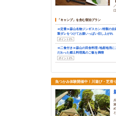
「キャンプ」を含む宿泊プラン
≪定番≫蒜山名物ジンギスカン♪特製の自
製ダレをつけてお腹いっぱい召し上がれ
ポイント2%
≪二食付き≫蒜山の田舎料理♪地産地消に
だわった郷土料理風のご飯を満喫
ポイント2%
魚つかみ体験開催中！川遊び・芝滑