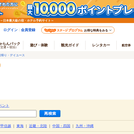
 ～日本最大級の宿・ホテル予約サイト～
ログイン
会員登録
お得な特典をみる
ゃらんパック
遊び・体験
観光ガイド
レンタカー
航空券
（交通＋宿泊）
日帰り・デイユース
ベント
・甲信越
｜
東海
｜
近畿・北陸
｜
中国・四国
｜
九州・沖縄