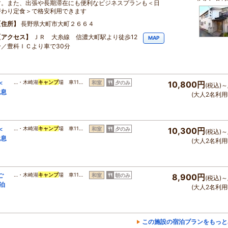
す。また、出張や長期滞在にも便利なビジネスプランも＜日
替わり定食＞で格安利用できます
住所
長野県大町市大町２６６４
アクセス
ＪＲ 大糸線 信濃大町駅より徒歩12
MAP
分／豊科ＩＣより車で30分
＜
…・木崎湖
キャンプ
場 車11…
和室
夕のみ
10,800円
(税込)～
休息
(大人2名利用
＜
…・木崎湖
キャンプ
場 車11…
和室
夕のみ
10,300円
(税込)～
休息
(大人2名利用
ご
…・木崎湖
キャンプ
場 車11…
和室
朝のみ
8,900円
(税込)～
泊
(大人2名利用
この施設の宿泊プランをもっと