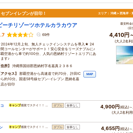
！セブンイレブンが目印！
エリア：
沖縄 > 西海岸・
最安料金(
ビーチリゾーツホテルカラカウア
(目
.7
4,410円
69件
(大人2名利
★2024年12月上旬、無人チェックインシステムを導入★ 24
時間コールセンターがサポート！安心安全をリーズナブルに♪
那覇空港から車で約100分、人気の恩納村リゾートエリアにあ
ります♪
住所
沖縄県国頭郡恩納村字名嘉真２３８６
アクセス
那覇空港から高速道で約70分、許田IC
MAP
から約10分。国道58号線セブン-イレブン 恩納名嘉
真店が目印
＆コ
キャンプ
感覚でステイ！！ …
ダブル
食事なし
4,900円
(税込)～
(大人2名利用
ン
キャンプ
感覚でステイ！！ …
ダブル
食事なし
4,655円
(税込)～
】