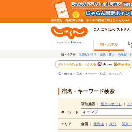
国内旅行・海外旅行や宿・ホテルの宿泊予約はじゃらんnet
こんにちは♪ゲストさん
じ
宿・ホテル
宿・ホテル
出張ビジネス
温泉・露天
高級宿
ポイントがたまる・つかえる
宿・ホテル
> 宿名・キーワード検索（
キャンプ
）
宿名・キーワード検索
宿泊施設
｜
観光スポット
｜
イ
キーワード
エリア
全国
｜
北海道
｜
東北
｜
関東