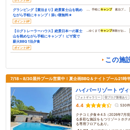
ポイントUP
グランピング【素泊まり】絶景富士山を眺め
…、手軽に
キャンプ
素泊プ…
ながら手軽にキャンプ！添い寝無料★
ポイントUP
【ログトレーラーハウス】絶景日本一の富士
…ゆくまで
キャンプ
体験がお…
山を眺めながら手軽にキャンプ！ ピザ窯で
薪火BBQ 1泊夕食
ポイントUP
この施
7/18～8/30屋外プール営業中！夏企画BBQ＆ナイトプール21時
ハイパーリゾート ヴィ
フォトギャラリー
宿ブログ新着あり
4.4
530
クチコミ夕食☆4.5（2026年7
る多彩な施設をもつリゾートホテ
る専用フロアもあり。