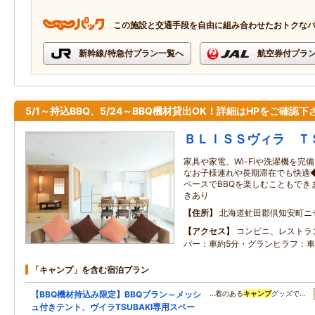
この施設と交通手段を自由に組み合わせたおトクな
新幹線/特急付プラン一覧へ
航空券付プラ
5/1～持込BBQ、5/24～BBQ機材貸出OK！詳細はHPをご確認下
ＢＬＩＳＳヴィラ Ｔ
家具や家電、Wi-Fiや洗濯機を完
なお子様連れや長期滞在でも快適◆
ペースでBBQを楽しむこともでき
きあり
住所
北海道虻田郡倶知安町ニセ
アクセス
コンビニ、レストラ
パー：車約5分・グランヒラフ：車
「キャンプ」を含む宿泊プラン
【BBQ機材持込み限定】BBQプラン～メッシ
…着のある
キャンプ
グッズで…
ュ付きテント、ヴイラTSUBAKI専用スペー