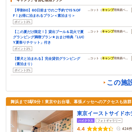
【早割60】60日前までのご予約で15％OF
…コット（
キャンプ
用簡易ベ…
F！お得に泊まれるプラン＜素泊まり＞
ポイント2%
【この夏だけ限定！】貸出プール＆花火で夏
…コット（
キャンプ
用簡易ベ…
グランピング満喫プラン★おまけ特典「LUC
Y夏祭りチケット」付き
ポイント2%
【愛犬と泊まれる】完全貸切グランピング
…コット（
キャンプ
用簡易ベ…
（素泊まり）
ポイント2%
この施
舞浜まで3駅9分！東京やお台場、幕張メッセへのアクセスも抜群
東京イーストサイドホ
ハイクラス
フォトギャラリー
4.4
424