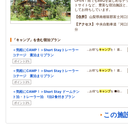
OPEN！雨でもBBQを楽しめる
トサイトなど、豊富な宿泊施設と
してお待ちしています。
住所
山梨県南都留郡富士河口
アクセス
中央自動車道「河口湖
分
「キャンプ」を含む宿泊プラン
＜気軽にCAMP！＞Short Stayトレーラー
…お得”な
キャンプ
を！ 週…
コテージ 素泊まりプラン
ポイント2%
＜気軽にCAMP！＞Short Stayトレーラー
…お得”な
キャンプ
を！ 週…
コテージ 素泊まりプラン
ポイント2%
＜気軽にCAMP！＞Short Stay ドームテン
…お得”な
キャンプ
を ■幼…
ト泊・トレーラー泊 1泊2食付きプラン
ポイント2%
この施