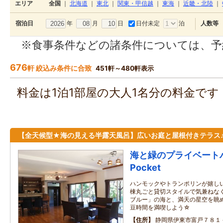
エリア
全国
｜
北海道
｜
東北
｜
関東・甲信越
｜
東海
｜
近畿・北陸
｜
年
月
日
日付未定
泊
宿泊日
人数等
※食事条件などの諸条件については、予
676
軒 絞込み条件に合致
451軒～480軒表示
料金は1泊1部屋の大人1名分の料金で
【全天候型★海の見える半露天風呂】広いお庭と屋根付きテラス
海と緑のプライベートハウ
Pocket
ハンモックやトランポリンが嬉し
棟丸ごと貸切スタイルで気兼ねな
ブルー」の海と、満天の星空を眺
豆時間を満喫しよう☆
住所
静岡県伊東市富戸７８１