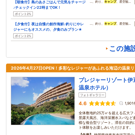
【朝食付】島のあさごはんで元気をチャージ
…、釣り、
キャンプ
、星空観…
♪チェックイン22時までOK！
ポイント2%
【夕食付】夜は自慢の創作海鮮♪釣りにやレ
…、釣り、
キャンプ
、星空観…
ジャーにもオススメの、夕食のみプラン★
ポイント2%
この施
2026年4月27日OPEN！多彩なレジャーがあふれる海辺の温泉
プレジャーリゾート伊
温泉ホテル）
フォトギャラリー
4.6
1,90
全体敷地約25万㎡を超える広大フ
景露天風呂、海洋深層水スパなど
模な複合型リゾート。滞在の目的
ト体験をお楽しみいただけます。
住所
静岡県伊東市赤沢字浮山