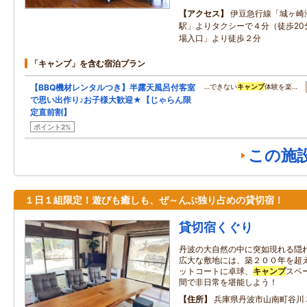
アクセス
伊豆急行線「城ヶ崎
駅」よりタクシーで４分（徒歩20
場入口」より徒歩２分
「キャンプ」を含む宿泊プラン
【BBQ機材レンタルつき】半露天風呂付客室
…できない
キャンプ
体験を楽…
で思い出作り♪お子様大歓迎★【じゃらん限
定直前割】
ポイント2%
この施
１日１組限定！遊びも癒しも、ぜ～んぶ独り占めの貸切宿！
貸切宿くぐり
丹波の大自然の中に突如現れる隠れ
広大な敷地には、築２００年を超
ットコートに卓球、
キャンプ
スペ
間で非日常を堪能しよう！
住所
兵庫県丹波市山南町谷川