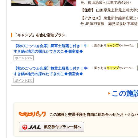
を。銀山温泉へは車で約45分♪
住所
山形県最上郡最上町大字
アクセス
東北新幹線新庄駅よ
分 JR陸羽東線 瀬見温泉駅下車
「キャンプ」を含む宿泊プラン
【秋のごっつぉ会席】舞茸土瓶蒸し付き！牛
…園があり
キャンプ
やバーベ…
すき鍋×地元の採れたてきのこ◆個室食◆
ポイント2%
【秋のごっつぉ会席】舞茸土瓶蒸し付き！牛
…園があり
キャンプ
やバーベ…
すき鍋×地元の採れたてきのこ◆個室食◆
ポイント2%
この施
この施設と交通手段を自由に組み合わせたおトクな
航空券付プラン一覧へ