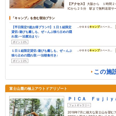
アクセス
大阪から １時間２
ICから２５分 駅まで無料送迎サ
「キャンプ」を含む宿泊プラン
【平日限定!!超お得プラン!!】１日１組限定
…やＢＢＱ
キャンプ
スペース…
貸切♪遊びも癒しも、ぜ～んぶ独り占めの隠
れ宿♪一泊素泊まり♪
ポイント2%
１日１組限定貸切♪遊びも癒しも、ぜ～んぶ
…やＢＢＱ
キャンプ
スペース…
独り占めの隠れ宿♪一泊朝食付き♪
ポイント2%
この施
富士山麓の極上アウトドアリゾート
ＰＩＣＡ Ｆｕｊｉｙ
フォトギャラリー
2018年7月に雄大な富士山を望