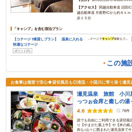
アクセス
関越自動車道 沼田I
越自動車道 月夜野ICから約６ｋｍ
歩１５分
「キャンプ」を含む宿泊プラン
【コテージ 1棟貸しプラン】 温泉に入れる
…テージで
キャンプ
体験もで…
快適なコテージ
ポイント2%
この施
お食事は個室で安心◆貸切風呂も◎清流・小国川に寄り添う瀬見
瀬見温泉 旅館 小川
っつぉ会席と癒しの湯
4.6
76件
誰でも自由にご利用できる貸切風
り【やまがた最上牛】や【米の娘
肉も♪山々に囲まれた瀬見温泉で今