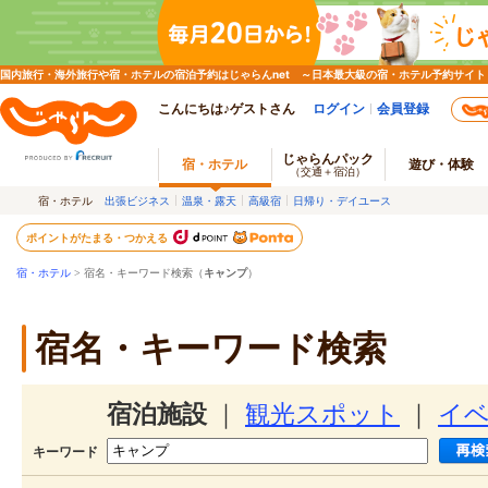
国内旅行・海外旅行や宿・ホテルの宿泊予約はじゃらんnet ～日本最大級の宿・ホテル予約サイト
こんにちは♪ゲストさん
ログイン
会員登録
じゃらんパック
宿・ホテル
遊び・体験
（交通＋宿泊）
宿・ホテル
出張ビジネス
温泉・露天
高級宿
日帰り・デイユース
ポイントがたまる・つかえる
宿・ホテル
> 宿名・キーワード検索（
キャンプ
）
宿名・キーワード検索
宿泊施設
｜
観光スポット
｜
イ
キーワード