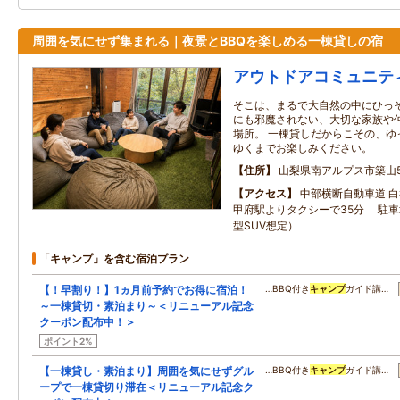
周囲を気にせず集まれる｜夜景とBBQを楽しめる一棟貸しの宿
アウトドアコミュニティ
そこは、まるで大自然の中にひっそ
にも邪魔されない、大切な家族や
場所。 一棟貸しだからこその、ゆ
ゆくまでお楽しみください。
住所
山梨県南アルプス市築山5
アクセス
中部横断自動車道 白
甲府駅よりタクシーで35分 駐車
型SUV想定）
「キャンプ」を含む宿泊プラン
【！早割り！】1ヵ月前予約でお得に宿泊！
…BBQ付き
キャンプ
ガイド講…
～一棟貸切・素泊まり～＜リニューアル記念
クーポン配布中！＞
ポイント2%
【一棟貸し・素泊まり】周囲を気にせずグル
…BBQ付き
キャンプ
ガイド講…
ープで一棟貸切り滞在＜リニューアル記念ク