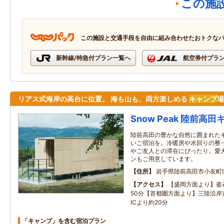
この施
この施設と交通手段を自由に組み合わせたおトクな
新幹線/特急付プラン一覧へ
航空券付プラ
リアス式海岸の高台に位置。 海も山も、両方楽しめる
キャンプ
場
Snow Peak 陸前
陸前高田の豊かな自然に囲まれた
いご宿泊を。冷暖房や水回りの整
やご友人との滞在にぴったり。愛
ンもご用意しています。
住所
岩手県陸前高田市小友町
アクセス
【盛岡方面より】釜石
50分【首都圏方面より】三陸沿岸
ICより約20分
「キャンプ」を含む宿泊プラン