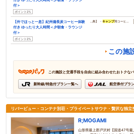
付＞
ポイント2%
【外でほっと一息】紀州備長炭コーヒー体験
…典】 ・
キャンプ
用コーヒ…
付き ゆったり大人時間＜夕朝食・ラウンジ
付＞
ポイント2%
この施
この施設と交通手段を自由に組み合わせたおトクな
新幹線/特急付プラン一覧へ
航空券付プラ
リバービュー・コンテナ別荘・プライベートサウナ・贅沢な独立
R;MOGAMI
山形県最上郡戸沢村【国道47号最