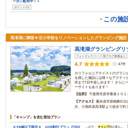
ーポン配布中！＞
ポイント2%
この施
高滝湖に隣接★旧小学校をリノベーションしたグランピング施設
高滝湖グランピングリ
フォトギャラリー
宿ブログ新着あり
4.7
47件
カリフォルニアテイストのグランピ
を残した施設には様々なアクティビ
供まで1日中楽しめます！ さらに
ーサイトもあります！
住所
千葉県市原市養老１０１
アクセス
圏央道市原鶴舞IC
分、小湊鉄道高滝駅より徒歩で約
「キャンプ」を含む宿泊プラン
☆29歳以下限定☆ U29割引プラン《1泊2
…ので、
キャンプ
初心者も…