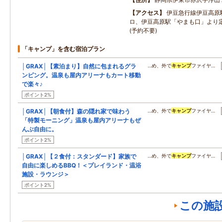
アクセス
伊豆急行線伊豆高原
ロ、伊豆高原駅「やまも口」より
(予約不要)
「キャンプ」を含む宿泊プラン
│GRAX│【素泊まり】自然に包まれるグラ
…め、外で
キャンプ
ファイヤ…
ンピング。温泉も屋内アリーナもカート移動
で楽々♪
ポイント2%
│GRAX│【朝食付】森の隠れ家で味わう
…め、外で
キャンプ
ファイヤ…
「特製モーニング」温泉も屋内アリーナもぜ
んぶ自由に。
ポイント2%
│GRAX│【２食付：スタンダード】家族で
…め、外で
キャンプ
ファイヤ…
自由に楽しめるBBQ！＜プレイランド・温浴
施設・ラウンジ＞
ポイント2%
この施