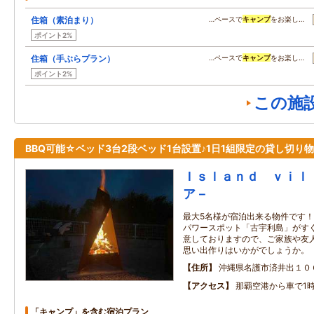
住箱（素泊まり）
…ペースで
キャンプ
をお楽し…
ポイント2%
住箱（手ぶらプラン）
…ペースで
キャンプ
をお楽し…
ポイント2%
この施
BBQ可能☆ベッド3台2段ベッド1台設置♪1日1組限定の貸し切り
Ｉｓｌａｎｄ ｖｉｌ
ア－
最大5名様が宿泊出来る物件です！
パワースポット「古宇利島」がすぐ
意しておりますので、ご家族や友人
思い出作りはいかがでしょうか。
住所
沖縄県名護市済井出１０
アクセス
那覇空港から車で1時
「キャンプ」を含む宿泊プラン