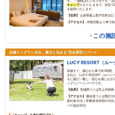
す。 ・価格はビジネスホテル ・
キャンプ
スタイル まるで、別荘
を提供いたします。
住所
山形県最上郡戸沢村古口
アクセス
JR新庄駅より車で約
この施
全棟ドッグラン付き。愛犬と泊まる“完全貸切リゾート”
LUCY RESORT（
高速すぐ、都心から車で約1時間。
まれた、LUCY RESORT（ルー
もに遊び・癒し・安心を感じながら
ッグリゾートパークです。
住所
茨城県つくば市上河原崎
アクセス
圏央道つくば西IC3
総IC各10分／常磐道谷田部IC15
バス徒歩20分
「キャンプ」を含む宿泊プラン