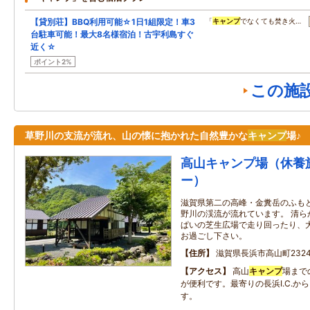
【貸別荘】BBQ利用可能☆1日1組限定！車3
「
キャンプ
でなくても焚き火…
台駐車可能！最大8名様宿泊！古宇利島すぐ
近く☆
ポイント2%
この施
草野川の支流が流れ、山の懐に抱かれた自然豊かな
キャンプ
場♪
高山キャンプ場（休養
ー）
滋賀県第二の高峰・金糞岳のふも
野川の渓流が流れています。 清ら
ぱいの芝生広場で走り回ったり、
お過ごし下さい。
住所
滋賀県長浜市高山町232
アクセス
高山
キャンプ
場まで
が便利です。最寄りの長浜I.C.か
す。