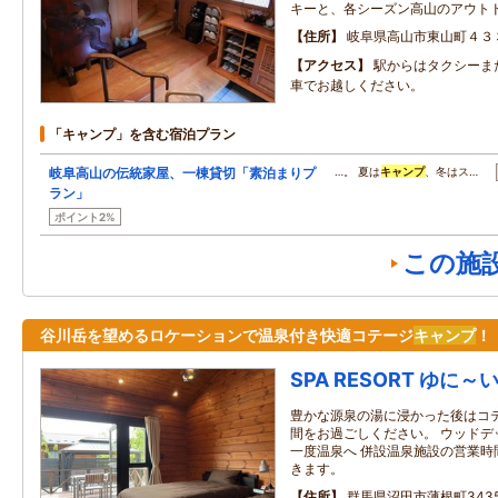
キーと、各シーズン高山のアウト
住所
岐阜県高山市東山町４３
アクセス
駅からはタクシーま
車でお越しください。
「キャンプ」を含む宿泊プラン
岐阜高山の伝統家屋、一棟貸切「素泊まりプ
…。 夏は
キャンプ
、冬はス…
ラン」
ポイント2%
この施
谷川岳を望めるロケーションで温泉付き快適コテージ
キャンプ
！
SPA RESORT ゆに～
豊かな源泉の湯に浸かった後はコ
間をお過ごしください。 ウッドデ
一度温泉へ 併設温泉施設の営業時
きます。
住所
群馬県沼田市薄根町343