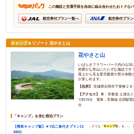
この施設と交通手段を自由に組み合わせたおトクな
航空券付プラン一覧へ
航空券付プラン
キャンプ
＆リゾート 花やさと山
花やさと山
いばらきフラワーパーク内の山頂
然豊かな里山にたたずむ施設です
屋上から見る星空鑑賞や焚火体験
が楽しめます。
住所
茨城県石岡市下青柳２８
アクセス
車：常磐道 土浦北
で約15分 電車：常磐線 石岡駅西
分
「キャンプ」を含む宿泊プラン
【簡単キャンプ飯】★1泊二食付きプラン(2
…そうな「
キャンプ
飯」を、…
4B0)