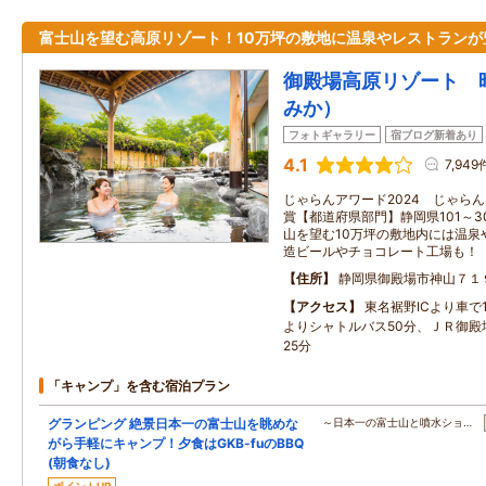
富士山を望む高原リゾート！10万坪の敷地に温泉やレストランが
御殿場高原リゾート 
みか）
フォトギャラリー
宿ブログ新着あり
4.1
7,949
じゃらんアワード2024 じゃらん O
賞【都道府県部門】静岡県101～3
山を望む10万坪の敷地内には温泉
造ビールやチョコレート工場も！
住所
静岡県御殿場市神山７１
アクセス
東名裾野ICより車で
よりシャトルバス50分、ＪＲ御殿
25分
「キャンプ」を含む宿泊プラン
グランピング 絶景日本一の富士山を眺めな
～日本一の富士山と噴水ショ…
がら手軽にキャンプ！夕食はGKB-fuのBBQ
(朝食なし)