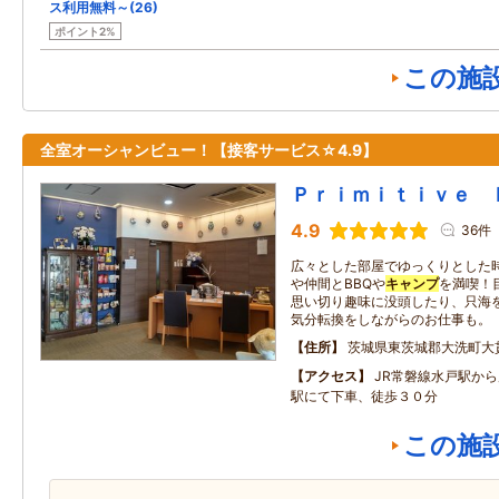
ス利用無料～(26)
ポイント2%
この施
全室オーシャンビュー！【接客サービス☆4.9】
Ｐｒｉｍｉｔｉｖｅ 
4.9
36件
広々とした部屋でゆっくりとした
や仲間とBBQや
キャンプ
を満喫！
思い切り趣味に没頭したり、只海
気分転換をしながらのお仕事も。
住所
茨城県東茨城郡大洗町大
アクセス
JR常磐線水戸駅か
駅にて下車、徒歩３０分
この施