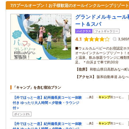
7/1プールオープン！お子様歓迎のオールインクルーシブリゾート
グランドメルキュール
ート＆スパ
ハイクラス
フォトギャラリー
4.1
3,565
■ウェルカムベビーのお宿認定ホテ
オールインクルーシブリゾート！
と温泉、飲み放題ラウンジに種類
足。 ＊白浜まで車で約30分
住所
和歌山県日高郡みなべ町
アクセス
阪和自動車道 みなべI
「キャンプ」を含む宿泊プラン
【外でほっと一息】紀州備長炭コーヒー体験
…典】 ・
キャンプ
用コーヒ…
付き ゆったり大人時間＜夕朝食・ラウンジ
付＞
ポイント2%
【外でほっと一息】紀州備長炭コーヒー体験
…典】 ・
キャンプ
用コーヒ…
付き ゆったり大人時間＜夕朝食・ラウンジ