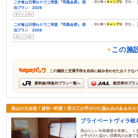
ご夕食は日替わりでご用意 『羽黒会席』 宿
…蛍が舞う
キャンプ
場、芝生…
泊プラン 2026
ポイント2%
ご夕食は日替わりでご用意 『羽黒会席』 宿
…蛍が舞う
キャンプ
場、芝生…
泊プラン 2026
ポイント2%
この施
この施設と交通手段を自由に組み合わせたおトクな
新幹線/特急付プラン一覧へ
航空券付プラ
高山の大自然！貸切一軒家！宮大工が手がけた温かみのあるホス
プライベートヴィラ岐
高山らしい伝統建築を改修し、く
が手がけた温かい雰囲気のお家です