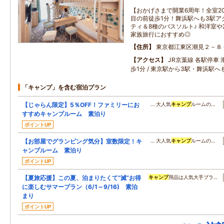
【おかげさまで開業6周年！全室2
目の前徒歩1分！舞浜駅へも3駅ア
ティ＆8種のバスソルト♪ 和洋室
家族旅行におすすめ◎
住所
東京都江東区潮見２－８
アクセス
JR京葉線 各駅停車
歩1分 / 東京駅から3駅・舞浜駅
「キャンプ」を含む宿泊プラン
【じゃらん限定】5％OFF！ファミリーにお
… 大人気
キャンプ
ルームの…
すすめキャンプルーム 素泊り
ポイントUP
【お部屋でグランピング気分】室数限定！キ
… 大人気
キャンプ
ルームの…
ャンプルーム 素泊り
ポイントUP
【夏旅応援】この夏、泊まりたくて”滅”お得
キャンプ
用品は人気大手ブラ…
に楽しむサマープラン（6/1～9/16) 素泊
まり
ポイントUP