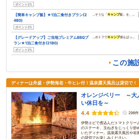
ポイント2%
【簡単キャンプ飯】★1泊二食付きプラン(2
…そうな「
キャンプ
飯」を、…
4B0)
ポイント2%
【グレードアップ】ご当地プレミアムBBQプ
…ポトフで
キャンプ
感もばっ…
ラン★1泊二食付き(21B0)
ポイント2%
この施
ディナーは舟盛・伊勢海老・牛ヒレ付！温泉露天風呂は貸切で！
オレンジベリー ～大
い休日を～
4.4
298件
伊勢エビで煮込んだトマトクリー
のステーキ、玉ねぎをじっくり炒
いたディナー。温泉露天風呂や岩
の貸切でお楽しみください。