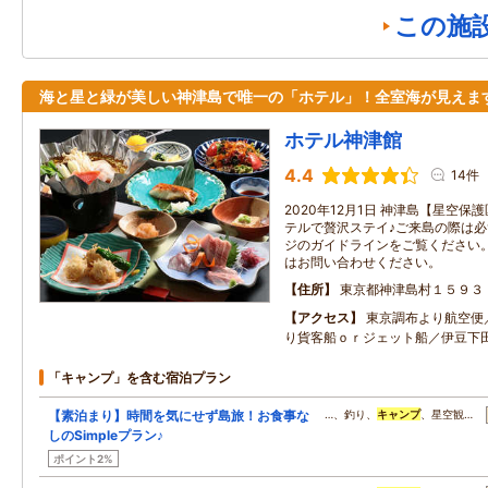
この施
海と星と緑が美しい神津島で唯一の「ホテル」！全室海が見えま
ホテル神津館
4.4
14件
2020年12月1日 神津島【星空保
テルで贅沢ステイ♪ご来島の際は
ジのガイドラインをご覧ください
はお問い合わせください。
住所
東京都神津島村１５９３
アクセス
東京調布より航空便
り貨客船ｏｒジェット船／伊豆下
「キャンプ」を含む宿泊プラン
【素泊まり】時間を気にせず島旅！お食事な
…、釣り、
キャンプ
、星空観…
しのSimpleプラン♪
ポイント2%