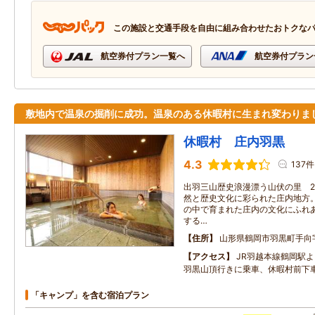
この施設と交通手段を自由に組み合わせたおトクな
航空券付プラン一覧へ
航空券付プラン
敷地内で温泉の掘削に成功。温泉のある休暇村に生まれ変わりま
休暇村 庄内羽黒
4.3
137件
出羽三山歴史浪漫漂う山伏の里 2
然と歴史文化に彩られた庄内地方。
の中で育まれた庄内の文化にふれ
する…
住所
山形県鶴岡市羽黒町手向
アクセス
JR羽越本線鶴岡駅
羽黒山頂行きに乗車、休暇村前下車
「キャンプ」を含む宿泊プラン