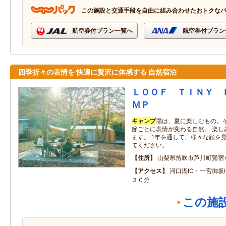
この施設と交通手段を自由に組み合わせたおトクな
航空券付プラン一覧へ
航空券付プラン
四季折々の表情を 快適に贅沢に体感する 自然宿泊
ＬＯＯＦ ＴＩＮＹ 
ＭＰ
キャンプ
場は、夏に楽しむもの。
節ごとに表情が変わる自然。 楽し
ます。 1年を通して、様々な顔を
てください。
住所
山梨県笛吹市芦川町鶯宿
アクセス
河口湖IC・一宮御坂
３０分
この施