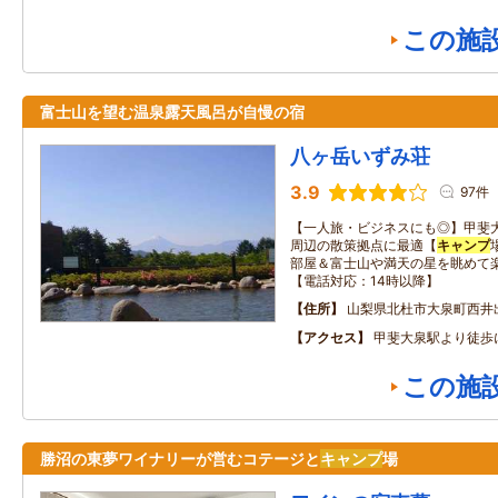
この施
富士山を望む温泉露天風呂が自慢の宿
八ヶ岳いずみ荘
3.9
97件
【一人旅・ビジネスにも◎】甲斐
周辺の散策拠点に最適【
キャンプ
部屋＆富士山や満天の星を眺めて
【電話対応：14時以降】
住所
山梨県北杜市大泉町西井
アクセス
甲斐大泉駅より徒歩
この施
勝沼の東夢ワイナリーが営むコテージと
キャンプ
場