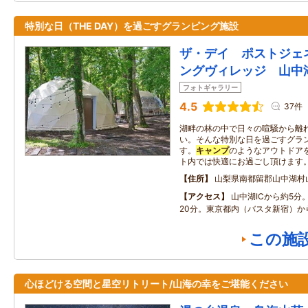
特別な日（THE DAY）を過ごすグランピング施設
ザ・デイ ポストジェ
ングヴィレッジ 山中
フォトギャラリー
4.5
37件
湖畔の林の中で日々の喧騒から離
い。そんな特別な日を過ごすグラ
す。
キャンプ
のようなアウトドア
ト内では快適にお過ごし頂けます
住所
山梨県南都留郡山中湖村
アクセス
山中湖ICから約5分
20分。東京都内（バスタ新宿）か
この施
心ほどける空間と星空リトリート/山海の幸をご堪能ください