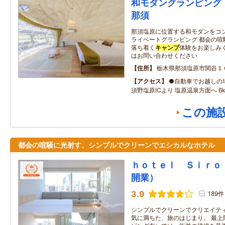
和モダングランピング｜N
那須
那須塩原に位置する和モダンをコ
ライベートグランピング 都会の喧
落ち着く
キャンプ
体験をお楽しみ
はお問い合わせください
住所
栃木県那須塩原市関谷１
アクセス
●自動車でお越しの場
須野塩原ICより 塩原温泉方面へ 6
この施
都会の喧騒に光射す、シンプルでクリーンでエシカルなホテル
ｈｏｔｅｌ Ｓｉｒｏ
開業）
3.9
189件
シンプルでクリーンでクリエイティ
気に満ちた、旅のはじまり。 最上