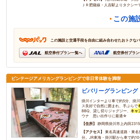
ＪＲ肥薩線・人吉駅よりタクシーで
この施
この施設と交通手段を自由に組み合わせたおトクな
航空券付プラン一覧へ
航空券付プラン
ビンテージアメリカングランピングで非日常体験を満喫
ビバリーグランピング
掛川インターより車で約5分、掛川
ス良好で自然に囲まれ、手ぶらで
BBQ、貸し切りジャグジー、
キャ
ウナ 思い出作りに最適☆
住所
静岡県掛川市上内田2315
アクセス
東名高速道路・東名掛
分。JR東海・掛川駅から車で約10