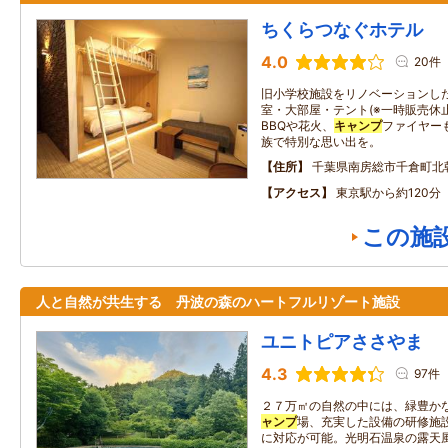
ちくらつなぐホテル
4.0
20件
旧小学校施設をリノベーションし
室・大部屋・テント(※一時販売休
BBQや花火、
キャンプ
ファイヤー
族で特別な思い出を。
住所
千葉県南房総市千倉町北
アクセス
東京駅から約120分
この施
人と自然が共生する 丹波の森のハートフルリゾート施設
ユニトピアささやま
4.3
97件
２７万㎡の自然の中には、緑豊か
ャンプ
場、充実した設備の研修施
に対応が可能。光明石温泉の露天