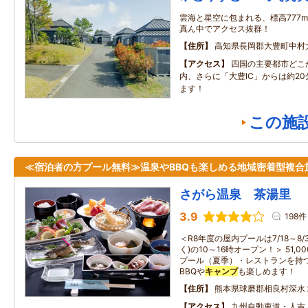
雲海と星空に包まれる、標高777
真ん中でアクセス抜群！
住所
高知県長岡郡大豊町中村大王
アクセス
四国の主要都市どこ
内、さらに「大豊IC」からは約2
ます！
この施
≪宿泊者の方プール無料≫温泉やBBQも楽しめる地域密着型複合
さがら温泉 茶湯里
3.9
198件
＜R8年度の屋内プールは7/18～8/
く)の10～16時オープン！＞ 51
プール（夏季）・レストランを持
BBQや
キャンプ
も楽しめます！
住所
熊本県球磨郡相良村深水
アクセス
九州自動車道・人吉