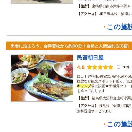
住所
宮崎県日南市大字平野８
アクセス
JR日豊本線「油津」
この施
田舎に泊まろう。会津若松から約60分！自然と人情溢れる民宿♪
民宿朝日屋
4.8
76件
口コミ好評価♪自家栽培のお米や
橋梁など観光スポットも近く、気
キャンプ
場に設置★新感覚ツリード
を承っております！
住所
福島県大沼郡金山町小栗
アクセス
只見線『会津川口駅
無料送迎サービスあり
この施