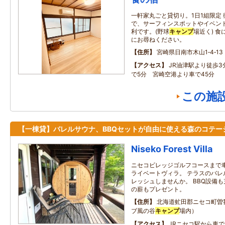
一軒家丸ごと貸切り。1日1組限定
で、サーフィンスポットやイベント
利です。(野球
キャンプ
場近く) 
にお尋ねください。
住所
宮崎県日南市木山1‐4‐13
アクセス
JR油津駅より徒歩
で5分 宮崎空港より車で45分
この施
【一棟貸】バレルサウナ、BBQセットが自由に使える森のコテー
Niseko Forest Villa
ニセコビレッジゴルフコースまで
ライベートヴィラ。 テラスのバレ
レッシュしませんか。 BBQ設備
の薪もプレゼント。
住所
北海道虻田郡ニセコ町曽
ブ風の谷
キャンプ
場内）
アクセス
JRニセコ駅から車で