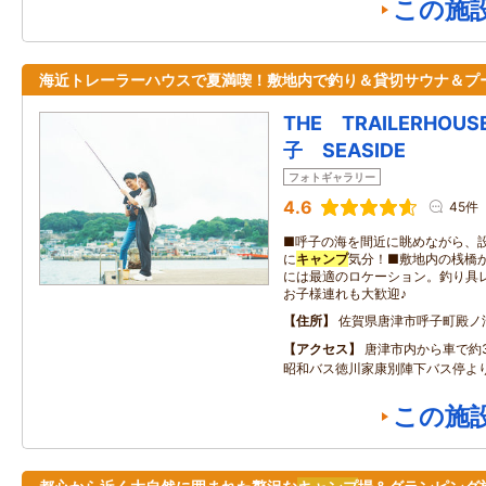
この施
海近トレーラーハウスで夏満喫！敷地内で釣り＆貸切サウナ＆プ
THE TRAILERHOUS
子 SEASIDE
フォトギャラリー
4.6
45件
■呼子の海を間近に眺めながら、
に
キャンプ
気分！■敷地内の桟橋
には最適のロケーション。釣り具
お子様連れも大歓迎♪
住所
佐賀県唐津市呼子町殿ノ
アクセス
唐津市内から車で約
昭和バス徳川家康別陣下バス停よ
この施