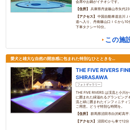
会席やお鍋がイチオシです。
住所
兵庫県丹波篠山市矢代231
アクセス
中国自動車道吉川Ｊ
道へ入り、丹南篠山口ＩＣから10
下車タクシー10分。
この施
愛犬と雄大な自然の開放感に包まれた特別なひとときを…
THE FIVE RIVERS FI
SHIRASAWA
フォトギャラリー
THE FIVE RIVERS は渓流と
に囲まれた緑溢れるグランピング
流と緑に囲まれたインフィニティ
ご用意。どうぞ特別な時間を。
住所
群馬県沼田市白沢町高平
アクセス
沼田ICから車で12分