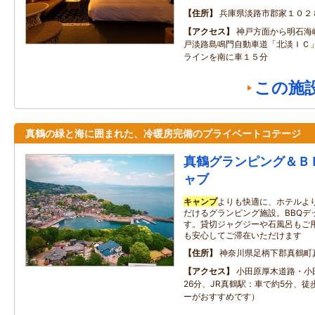
住所
兵庫県淡路市郡家１０２
アクセス
神戸方面から明石海
戸淡路島鳴門自動車道「北淡ＩＣ
ラインを南に車１５分
この施
真鶴の緑と海に囲まれた、冷暖房完備のプライベートコテージ
真鶴グランピング＆Ｂ
ャブ
キャンプ
よりも快適に、ホテルよ
だけるグランピング施設。BBQデ
す。貸切ジャグジーや石風呂もご
も安心してご滞在いただけます
住所
神奈川県足柄下郡真鶴町
アクセス
小田原厚木道路・小
26分、JR真鶴駅：車で約5分、徒
ーがおすすめです）