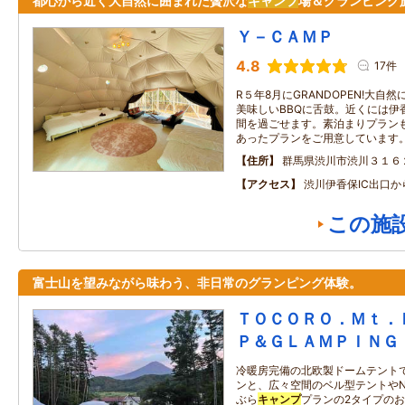
都心から近く大自然に囲まれた贅沢な
キャンプ
場＆グランピング
Ｙ－ＣＡＭＰ
4.8
17件
R５年8月にGRANDOPEN!大
美味しいBBQに舌鼓。近くには伊
間を過ごせます。素泊まりプラン
あったプランをご用意しています
住所
群馬県渋川市渋川３１６
アクセス
渋川伊香保IC出口か
この施
富士山を望みながら味わう、非日常のグランピング体験。
ＴＯＣＯＲＯ．Ｍｔ．
Ｐ＆ＧＬＡＭＰＩＮＧ
冷暖房完備の北欧製ドームテント
ンと、広々空間のベル型テントやNo
ぶら
キャンプ
プランの2タイプのお