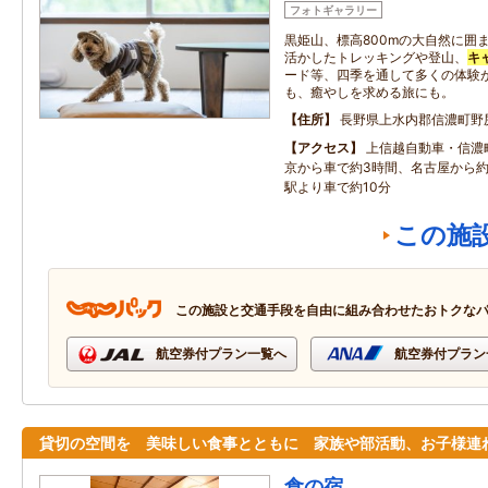
フォトギャラリー
黒姫山、標高800mの大自然に囲
活かしたトレッキングや登山、
キ
ード等、四季を通して多くの体験
も、癒やしを求める旅にも。
住所
長野県上水内郡信濃町野
アクセス
上信越自動車・信濃町
京から車で約3時間、名古屋から約
駅より車で約10分
この施
この施設と交通手段を自由に組み合わせたおトクな
航空券付プラン一覧へ
航空券付プラン
貸切の空間を 美味しい食事とともに 家族や部活動、お子様連
食の宿