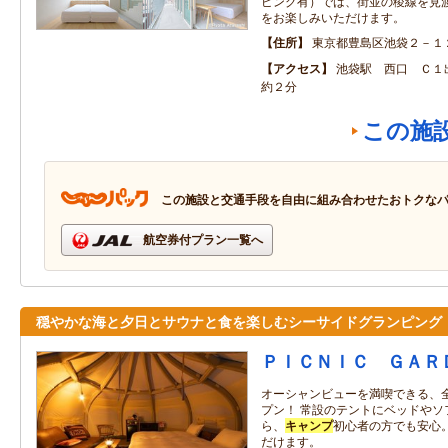
ピング有）では、街並の稜線を見
をお楽しみいただけます。
住所
東京都豊島区池袋２－１
アクセス
池袋駅 西口 Ｃ１
約２分
この施
この施設と交通手段を自由に組み合わせたおトクな
航空券付プラン一覧へ
穏やかな海と夕日とサウナと食を楽しむシーサイドグランピング
ＰＩＣＮＩＣ ＧＡＲ
オーシャンビューを満喫できる、
プン！ 常設のテントにベッドやソ
ら、
キャンプ
初心者の方でも安心
だけます。