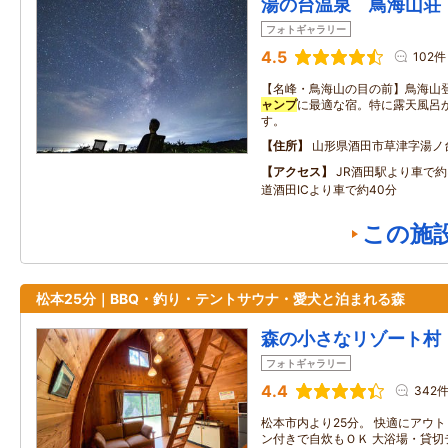
湯の台温泉 鳥海山荘
フォトギャラリー
4.5
102件
【名峰・鳥海山の目の前】鳥海山
ャンプ
に最適な宿。特に露天風呂
す。
住所
山形県酒田市草津字湯ノ
アクセス
JR酒田駅より車で約
道酒田ICより車で約40分
この施
松本25分｜BBQ・釣り・テントサウナ・愛犬と泊まれる森
森の小さなリゾート村
フォトギャラリー
4.4
342
松本市内より25分。 快適にアウ
ン付きで自炊もＯＫ 大浴場・貸切