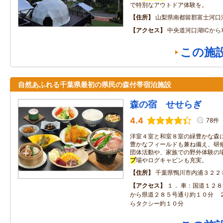
で特別なアウトドア体験を。
住所
山梨県南都留郡富士河口
アクセス
中央道河口湖ICから
この施
自然あふれる千葉県最初の県民の森付帯宿泊施設
森の宿 せせらぎ
4.4
78件
洋室４室と和室８室の緑豊かな森
豊かなフィールドも兼ね備え、研
団体活動や、家族での野外体験の
プ
場やログキャビンも充実。
住所
千葉県鴨川市内浦３２２
アクセス
１． 車：国道１２
から県道２８５号通り約１０分 
らタクシー約１０分