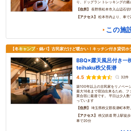
り、ドッグラン トレッキングの拠
住所
長野県松本市入山辺石切
アクセス
松本市内より、車で
この施
【冬
キャンプ
・鍋パ】古民家だけど暖かい！キッチン付き貸切ホ
BBQ×露天風呂付き
teihaku秩父長瀞
4.5
32件
築100年以上の古民家をリノベー
最大16名まで宿泊出来るため、フ
業合宿に最適です。 平日は少人数
っています
住所
埼玉県秩父郡長瀞町本野
アクセス
秩父鉄道 野上駅徒歩
車で20分