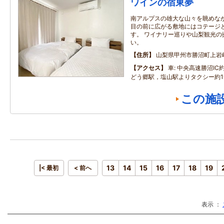
ワインの宿東夢
南アルプスの雄大な山々を眺めなが
目の前に広がる敷地にはコテージ
す。 ワイナリー巡りや山梨観光の
い。
住所
山梨県甲州市勝沼町上岩崎狐
アクセス
車: 中央高速勝沼IC
どう郷駅，塩山駅よりタクシー約1
この施
13
14
15
16
17
18
19
|< 最初
< 前へ
表示 ：