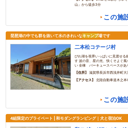
山」から徒歩3分
この施
琵琶湖の中でも群を抜いて水のきれいな
キャンプ
場です
二本松コテージ村
びわ湖を視界いっぱいに見渡せる
す 波の音、星の光、快くそよぐ風
い 全棟 バーキュースペースがあ
住所
滋賀県長浜市西浅井町大
アクセス
北陸自動車道木之本I
この施
4組限定のプライベート | 和モダングランピング｜犬と宿泊OK