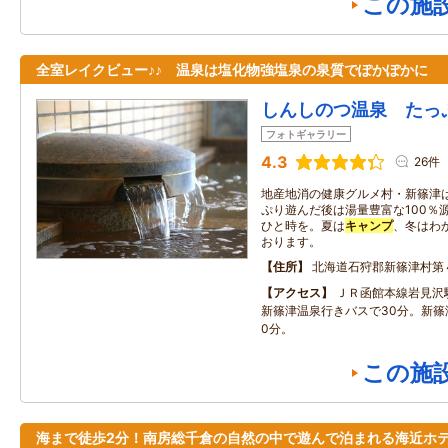
この施
全室レイクビュー♪♪ 温泉は塩化物強塩泉の泉質でぽかぽかに
しんしのつ温泉 たっ
フォトギャラリー
4.3
26件
地産地消の健康グルメ村・新篠津
ぷり遊んだ後は湯量豊富な100％
ひと時を。夏は
キャンプ
、冬はわ
おります。
住所
北海道石狩郡新篠津村第
アクセス
ＪＲ函館本線岩見沢
新篠津温泉行きバスで30分。新篠
0分。
この施
海まで徒歩2分！南房総千倉の自然の中で遊んで泊まれる海近ホ