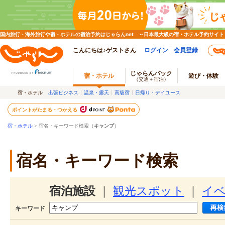
国内旅行・海外旅行や宿・ホテルの宿泊予約はじゃらんnet ～日本最大級の宿・ホテル予約サイト
こんにちは♪ゲストさん
ログイン
会員登録
じゃらんパック
宿・ホテル
遊び・体験
（交通＋宿泊）
宿・ホテル
出張ビジネス
温泉・露天
高級宿
日帰り・デイユース
ポイントがたまる・つかえる
宿・ホテル
> 宿名・キーワード検索（
キャンプ
）
宿名・キーワード検索
宿泊施設
｜
観光スポット
｜
イ
キーワード