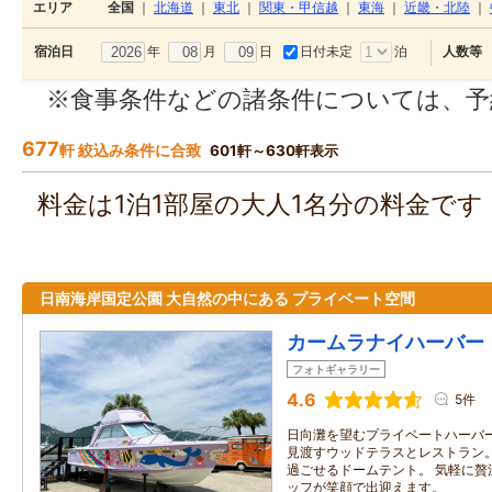
エリア
全国
｜
北海道
｜
東北
｜
関東・甲信越
｜
東海
｜
近畿・北陸
｜
年
月
日
日付未定
泊
宿泊日
人数等
※食事条件などの諸条件については、予
677
軒 絞込み条件に合致
601軒～630軒表示
料金は1泊1部屋の大人1名分の料金で
日南海岸国定公園 大自然の中にある プライベート空間
カームラナイハーバー
フォトギャラリー
4.6
5件
日向灘を望むプライベートハーバー
見渡すウッドテラスとレストラン。
過ごせるドームテント。 気軽に贅
ッフが笑顔で出迎えます。