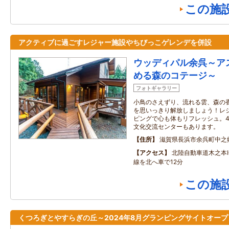
この施
アクティブに過ごすレジャー施設やちびっこゲレンデを併設
ウッディパル余呉～ア
める森のコテージ～
フォトギャラリー
小鳥のさえずり、流れる雲、森の
を思いっきり解放しましょう！レ
ピングで心も体もリフレッシュ。
文化交流センターもあります。
住所
滋賀県長浜市余呉町中之
アクセス
北陸自動車道木之本I
線を北へ車で12分
この施
くつろぎとやすらぎの丘～2024年8月グランピングサイトオープ