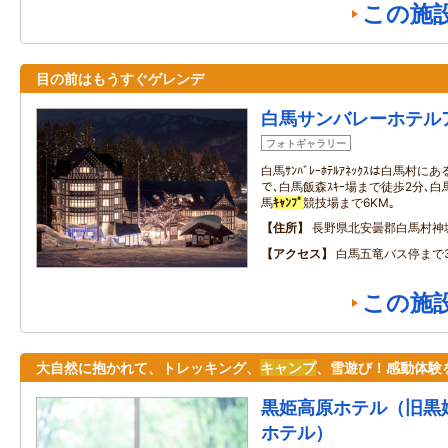
この施
目の前はもうすぐゲレンデ
白馬サンバレーホテル
フォトギャラリー
白馬ｻﾝﾊﾞﾚｰﾎﾃﾙｱﾈｯｸｽは白馬村にあ
で､白馬飯森ｽｷｰ場まで徒歩2分､白
馬
ｷｬﾝﾌﾟ
競技場まで6KM｡
住所
長野県北安曇郡白馬村神
アクセス
白馬五竜バス停まで
この施
大自然に抱かれて、トレッキング、
キャンプ
、雪遊び！感動体験
黒姫高原ホテル（旧黒
ホテル）