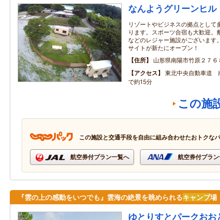
なんようグリーンヒル
リゾートやビジネスの拠点として
ります。スポーツ合宿も大歓迎。
などのレジャー施設がございます。
サイトが新たにオープン！
住所
山形県南陽市竹原２７６
アクセス
東北中央自動車道 
で約15分
この施
この施設と交通手段を自由に組み合わせたおトクな
航空券付プラン一覧へ
航空券付プラン
『雲の上の感動をいつでも』雲海の絶景を眺められる
キャンプ
場
ゆとりすとパークおお