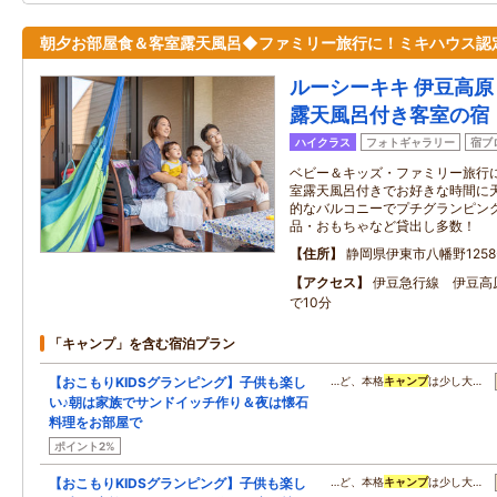
朝夕お部屋食＆客室露天風呂◆ファミリー旅行に！ミキハウス認
ルーシーキキ 伊豆高原
露天風呂付き客室の宿
ハイクラス
フォトギャラリー
宿ブ
ベビー＆キッズ・ファミリー旅行
室露天風呂付きでお好きな時間に
的なバルコニーでプチグランピン
品・おもちゃなど貸出し多数！
住所
静岡県伊東市八幡野1258-
アクセス
伊豆急行線 伊豆高
で10分
「キャンプ」を含む宿泊プラン
【おこもりKIDSグランピング】子供も楽し
…ど、本格
キャンプ
は少し大…
い♪朝は家族でサンドイッチ作り＆夜は懐石
料理をお部屋で
ポイント2%
【おこもりKIDSグランピング】子供も楽し
…ど、本格
キャンプ
は少し大…