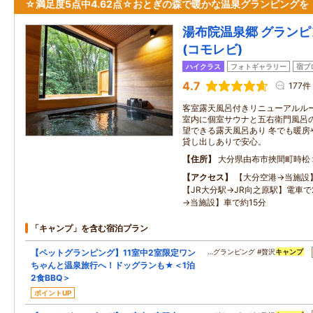
☆満足度5点中4.62点☆おとぎの森で暖かな温泉グランピングを
湯布院温泉郷 グランピン
(コモレビ)
ハイクラス
フォトギャラリー
宿ブ
4.7
177件
客室露天風呂付きリニューアルルー
室内に個室サウナと五右衛門風呂
望できる露天風呂あり 冬でも暖房
貸し出しありで安心。
住所
大分県由布市挾間町時松
アクセス
【大分空港→当施設
【JR大分駅→JR向之原駅】電車で
→当施設】車で約15分
「キャンプ」を含む宿泊プラン
【ペットグランピング】11室中2室限定ワン
…グランピング #贅沢
キャンプ
ちゃんと温泉旅行へ！ドッグランも★＜1泊
2食BBQ＞
ポイントUP