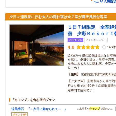
この施
夕日ヶ浦温泉に佇む大人の隠れ宿は全７室が露天風呂付客室
１日７組限定 全室絶
宿 夕彩Ｒｅｓｏｒｔ
ハイクラス
フォトギャラリー
4.9
146件
全7室から望む景色は雄大な日本
を感じ、夕日や漁火、星空を満喫
立地にある大人の隠れ宿。全室オ
り占め！
住所
京都府京丹後市網野町浜
アクセス
京都市内から車で約1
戸より車で約150分！京都縦貫道
短時間で便利です！
「キャンプ」を含む宿泊プラン
涼風懐石 『～夕日に魅せられて～ 』
…水浴客や
キャンプ
で賑わい…
ポイントUP