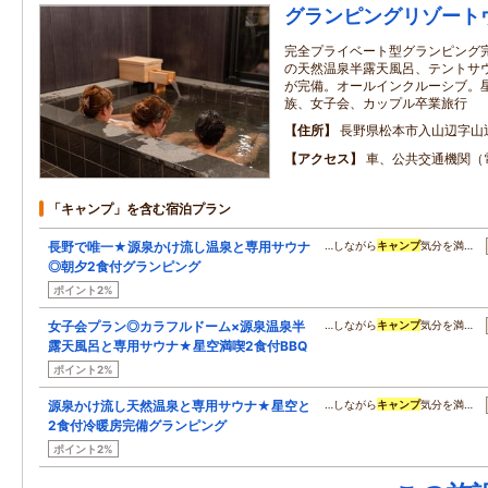
グランピングリゾート
完全プライベート型グランピング
の天然温泉半露天風呂、テントサウ
が完備。オールインクルーシブ。
族、女子会、カップル卒業旅行
住所
長野県松本市入山辺字山辺山
アクセス
車、公共交通機関（
「キャンプ」を含む宿泊プラン
長野で唯一★源泉かけ流し温泉と専用サウナ
…しながら
キャンプ
気分を満…
◎朝夕2食付グランピング
ポイント2%
女子会プラン◎カラフルドーム×源泉温泉半
…しながら
キャンプ
気分を満…
露天風呂と専用サウナ★星空満喫2食付BBQ
ポイント2%
源泉かけ流し天然温泉と専用サウナ★星空と
…しながら
キャンプ
気分を満…
2食付冷暖房完備グランピング
ポイント2%