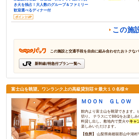
き火を独占！大人数のグループ＆ファミリー
歓迎選べるディナー付
ポイントUP
この施
この施設と交通手段を自由に組み合わせたおトクな
新幹線/特急付プラン一覧へ
富士山を眺望。ワンランク上の高級貸別荘☆最大１０名様☆
ＭＯＯＮ ＧＬＯＷ
館内より富士山を眺望できます。
切り。 テラスにてBBQをお楽しみ
料貸し出し。敷地内で焚火や
キャ
楽しみいただけます。
住所
山梨県南都留郡山中湖村