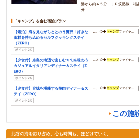
港から約４５分 ＪＲ筑肥線 福
分
「キャンプ」を含む宿泊プラン
【素泊】海を見ながらととのう贅沢！好きな
…。 ◇◆
キャンプ
ファイヤ…
食材を持ち込めるセルフクッキングステイ
（ZERO）
ポイント2%
【夕食付】糸島の海辺で楽しむ☆旬を味わう
…ス ◇◆
キャンプ
ファイヤ…
カジュアルイタリアンディナー＆ステイ（Z
ERO）
ポイント2%
【夕食付】旨味を堪能する焼肉ディナー＆ス
…。 ◇◆
キャンプ
ファイヤ…
テイ（ZERO）
ポイント2%
この施
北谷の海を独り占め。心も時間も、ほどけていく。