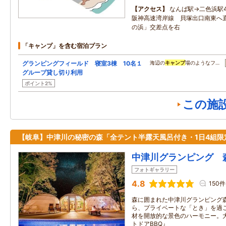
アクセス
なんば駅→二色浜駅
阪神高速湾岸線 貝塚出口南東へ
の浜」交差点を右
「キャンプ」を含む宿泊プラン
グランピングフィールド 寝室3棟 10名１
海辺の
キャンプ
場のようなフ…
グループ貸し切り利用
ポイント2%
この施
【岐阜】中津川の秘密の森「全テント半露天風呂付き・1日4組限
中津川グランピング 
フォトギャラリー
4.8
150件
森に囲まれた中津川グランピング森
ら、プライベートな「とき」を過ご
材を開放的な景色のハーモニー。
トドアBBQ』