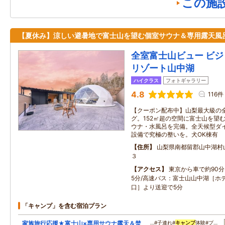
この施
【夏休み】涼しい避暑地で富士山を望む個室サウナ＆専用露天風
全室富士山ビュー ビ
リゾート山中湖
ハイクラス
フォトギャラリー
4.8
116件
【クーポン配布中】山梨最大級の全
グ。152㎡超の空間に富士山を望
ウナ・水風呂を完備。全天候型ダイ
設備で究極の整いを。犬OK棟有
住所
山梨県南都留郡山中湖村
３
アクセス
東京から車で約90分
5分/高速バス：富士山山中湖［ホ
口］より送迎で5分
「キャンプ」を含む宿泊プラン
家族旅行応援★富士山×専用サウナ露天＆焚
…#子連れ#
キャンプ
体験#プ…