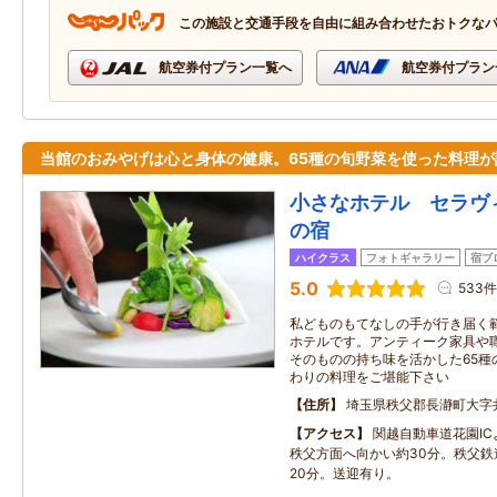
この施設と交通手段を自由に組み合わせたおトクな
航空券付プラン一覧へ
航空券付プラン
当館のおみやげは心と身体の健康。65種の旬野菜を使った料理が
小さなホテル セラヴ
の宿
ハイクラス
フォトギャラリー
宿ブ
5.0
533件
私どものもてなしの手が行き届く
ホテルです。アンティーク家具や
そのものの持ち味を活かした65種
わりの料理をご堪能下さい
住所
埼玉県秩父郡長瀞町大字井
アクセス
関越自動車道花園IC
秩父方面へ向かい約30分。秩父鉄
20分。送迎有り。