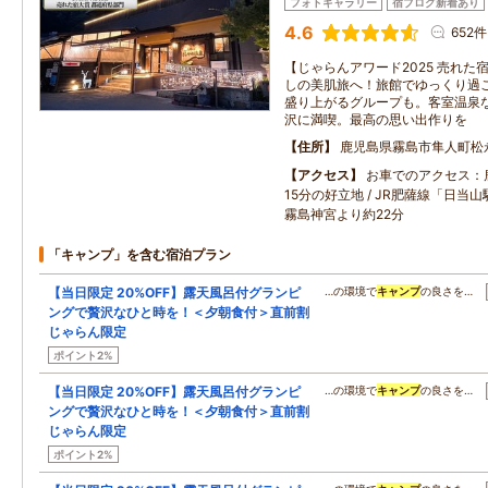
フォトギャラリー
宿ブログ新着あり
4.6
652件
【じゃらんアワード2025 売れた
しの美肌旅へ！旅館でゆっくり過
盛り上がるグループも。客室温泉
沢に満喫。最高の思い出作りを
住所
鹿児島県霧島市隼人町松
アクセス
お車でのアクセス：
15分の好立地 / JR肥薩線「日当山
霧島神宮より約22分
「キャンプ」を含む宿泊プラン
【当日限定 20%OFF】露天風呂付グランピ
…の環境で
キャンプ
の良さを…
ングで贅沢なひと時を！＜夕朝食付＞直前割
じゃらん限定
ポイント2%
【当日限定 20%OFF】露天風呂付グランピ
…の環境で
キャンプ
の良さを…
ングで贅沢なひと時を！＜夕朝食付＞直前割
じゃらん限定
ポイント2%