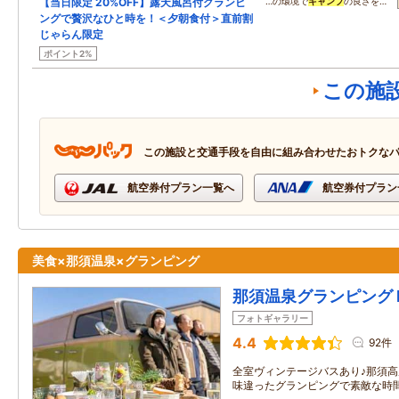
【当日限定 20%OFF】露天風呂付グランピ
…の環境で
キャンプ
の良さを…
ングで贅沢なひと時を！＜夕朝食付＞直前割
じゃらん限定
ポイント2%
この施
この施設と交通手段を自由に組み合わせたおトクな
航空券付プラン一覧へ
航空券付プラン
美食×那須温泉×グランピング
那須温泉グランピング N
フォトギャラリー
4.4
92件
全室ヴィンテージバスあり♪那須
味違ったグランピングで素敵な時