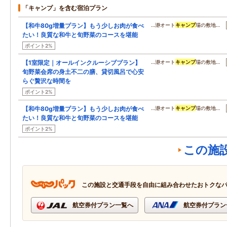
「キャンプ」を含む宿泊プラン
【和牛80g増量プラン】もう少しお肉が食べ
…瀞オート
キャンプ
場の敷地…
たい！良質な和牛と旬野菜のコースを堪能
ポイント2%
【1室限定｜オールインクルーシブプラン】
…瀞オート
キャンプ
場の敷地…
旬野菜会席の身土不二の膳、貸切風呂で心安
らぐ贅沢な時間を
ポイント2%
【和牛80g増量プラン】もう少しお肉が食べ
…瀞オート
キャンプ
場の敷地…
たい！良質な和牛と旬野菜のコースを堪能
ポイント2%
この施
この施設と交通手段を自由に組み合わせたおトクな
航空券付プラン一覧へ
航空券付プラン