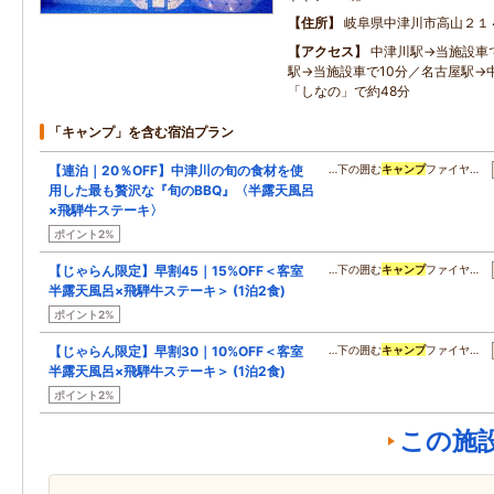
住所
岐阜県中津川市高山２１
アクセス
中津川駅→当施設車
駅→当施設車で10分／名古屋駅→
「しなの」で約48分
「キャンプ」を含む宿泊プラン
【連泊｜20％OFF】中津川の旬の食材を使
…下の囲む
キャンプ
ファイヤ…
用した最も贅沢な『旬のBBQ』〈半露天風呂
×飛騨牛ステーキ〉
ポイント2%
【じゃらん限定】早割45｜15%OFF＜客室
…下の囲む
キャンプ
ファイヤ…
半露天風呂×飛騨牛ステーキ＞ (1泊2食)
ポイント2%
【じゃらん限定】早割30｜10%OFF＜客室
…下の囲む
キャンプ
ファイヤ…
半露天風呂×飛騨牛ステーキ＞ (1泊2食)
ポイント2%
この施