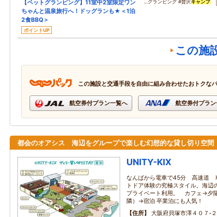
【ペットグランピング】11室中2室限定ワン
…グランピング #贅沢
キャンプ
ちゃんと温泉旅行へ！ドッグランも★＜1泊
2食BBQ＞
ポイントUP
この施
この施設と交通手段を自由に組み合わせたおトクな
航空券付プラン一覧へ
航空券付プラン
都会のオアシス 海辺をグループで楽しむ幻想的な貸し切り空
UNITY-KIX
なんばから電車で45分 高速道 
トドア体験の究極スタイル。海辺
プライベート利用。 カフェ→夕陽
隣）→宿泊 卒業泊にも人気！
住所
大阪府貝塚市澤４０７‐