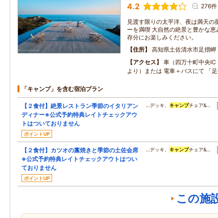
4.2
276件
見渡す限りの太平洋、夜は満天の
ーを満喫 大自然の絶景と豊かな恵
存分にお楽しみください。
住所
高知県土佐清水市足摺岬
アクセス
車（四万十町中央IC 
より）または 電車＋バスにて 「
「キャンプ」を含む宿泊プラン
【２食付】絶景レストラン季節のイタリアン
…デッキ、
キャンプ
チェア&…
ディナー※公式予約特典レイトチェックアウ
トはついておりません
ポイントUP
【２食付】カツオの藁焼きと季節の土佐会席
…デッキ、
キャンプ
チェア&…
※公式予約特典レイトチェックアウトはつい
ておりません
ポイントUP
この施