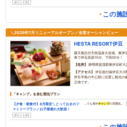
ポイント2%
この施
＼2026年7月リニューアルオープン／全室オーシャンビュー
HESTA RESORT伊豆
露天風呂付天然温泉大浴場。東伊
車で伊豆高原10分、下田50分！
住所
静岡県賀茂郡東伊豆町大
アクセス
伊豆急行線伊豆大川
伊豆半島の中心部に位置し観光の
立地です。
「キャンプ」を含む宿泊プラン
【夕食・朝食付】8月限定＼とっておきのフ
…でも屋外
キャンプ
の雰囲気…
ァミリープラン／お子様連れ大歓迎！
ポイント2%