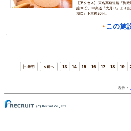
アクセス
東名高速道路『御殿場
線30分。中央道『大月IC」より
湖IC』下車後20分。
この施
13
14
15
16
17
18
19
|< 最初
< 前へ
表示 ：