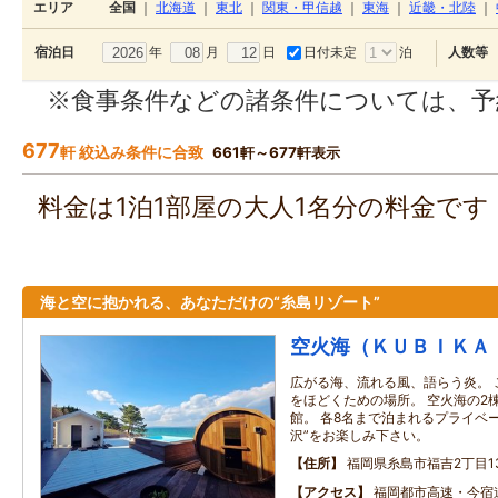
エリア
全国
｜
北海道
｜
東北
｜
関東・甲信越
｜
東海
｜
近畿・北陸
｜
年
月
日
日付未定
泊
宿泊日
人数等
※食事条件などの諸条件については、予
677
軒 絞込み条件に合致
661軒～677軒表示
料金は1泊1部屋の大人1名分の料金で
海と空に抱かれる、あなただけの“糸島リゾート”
空火海（ＫＵＢＩＫＡ
広がる海、流れる風、語らう炎。 
をほどくための場所。 空火海の2
館。 各8名まで泊まれるプライベー
沢”をお楽しみ下さい。
住所
福岡県糸島市福吉2丁目13
アクセス
福岡都市高速・今宿