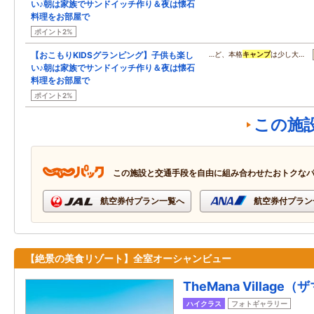
い♪朝は家族でサンドイッチ作り＆夜は懐石
料理をお部屋で
ポイント2%
【おこもりKIDSグランピング】子供も楽し
…ど、本格
キャンプ
は少し大…
い♪朝は家族でサンドイッチ作り＆夜は懐石
料理をお部屋で
ポイント2%
この施
この施設と交通手段を自由に組み合わせたおトクな
航空券付プラン一覧へ
航空券付プラン
【絶景の美食リゾート】全室オーシャンビュー
TheMana Villag
ハイクラス
フォトギャラリー