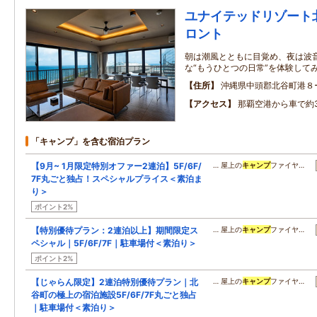
ユナイテッドリゾート
ロント
朝は潮風とともに目覚め、夜は波音
な“もうひとつの日常”を体験して
住所
沖縄県中頭郡北谷町港８
アクセス
那覇空港から車で約
「キャンプ」を含む宿泊プラン
【9月~ 1月限定特別オファー2連泊】5F/6F/
… 屋上の
キャンプ
ファイヤ…
7F丸ごと独占！スペシャルプライス＜素泊ま
り＞
ポイント2%
【特別優待プラン：2連泊以上】期間限定ス
… 屋上の
キャンプ
ファイヤ…
ペシャル｜5F/6F/7F｜駐車場付＜素泊り＞
ポイント2%
【じゃらん限定】2連泊特別優待プラン｜北
… 屋上の
キャンプ
ファイヤ…
谷町の極上の宿泊施設5F/6F/7F丸ごと独占
｜駐車場付＜素泊り＞