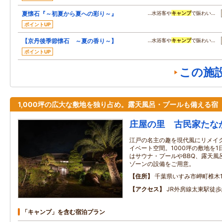
夏懐石『～初夏から夏への彩り～』
…水浴客や
キャンプ
で賑わい…
ポイントUP
【京丹後季節懐石 ～夏の香り～】
…水浴客や
キャンプ
で賑わい…
ポイントUP
この施
1,000坪の広大な敷地を独り占め。露天風呂・プールも備える宿
庄屋の里 古民家たな
江戸の名主の趣を現代風にリメイ
イベート空間。1000坪の敷地を1
はサウナ・プールやBBQ、露天風
ゾーンの設備をご用意。
住所
千葉県いすみ市岬町椎木1
アクセス
JR外房線太東駅徒歩
「キャンプ」を含む宿泊プラン