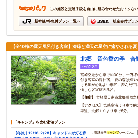
この施設と交通手段を自由に組み合わせたおトクな
新幹線/特急付プラン一覧へ
航空券付プラ
【全10棟の露天風呂付き客室】深緑と満天の星空に癒やされる夏
北郷 音色香の季 合
ハイクラス
宮崎空港から車で約30分、一万
付き客室の隠れ宿。 夏の森は鮮や
ける風が心地よい季節。澄んだ空
愉しむ客室露天風呂。
住所
宮崎県日南市北郷町郷之
アクセス
宮崎空港より車で約
車道、北郷ＩＣより車で5分。
「キャンプ」を含む宿泊プラン
【冬旅｜12/16-2/28】キャンドルが灯る森
…野球春季
キャンプ
シーズン…