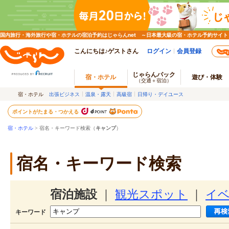
国内旅行・海外旅行や宿・ホテルの宿泊予約はじゃらんnet ～日本最大級の宿・ホテル予約サイト
こんにちは♪ゲストさん
ログイン
会員登録
じゃらんパック
宿・ホテル
遊び・体験
（交通＋宿泊）
宿・ホテル
出張ビジネス
温泉・露天
高級宿
日帰り・デイユース
ポイントがたまる・つかえる
宿・ホテル
> 宿名・キーワード検索（
キャンプ
）
宿名・キーワード検索
宿泊施設
｜
観光スポット
｜
イ
キーワード