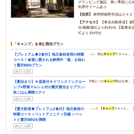
グランピング施設。寒い季節に心
利用可ドームあり
住所
静岡県裾野市須山２４２
アクセス
【東名自動車道】裾野
分/御殿場ICより約40分 【新東名
ICより 約45分
「キャンプ」を含む宿泊プラン
【プレミアム◆2食付】地元食材使用の特製
…い、朝は
キャンプ
スタイル…
コース！食通に愛される静岡牛「葵」を味わ
う贅沢BBQプラン
ポイント2%
【素泊まり】★温泉付★ドリンクインクルー
手軽にソロ
キャンプ
気分を満…
シブ×野菜マルシェ付の贅沢素泊まりプラン♪
街ごはん満喫ステイ
ポイント2%
【愛犬歓迎◆プレミアム2食付】地元食材の
…ック 【
キャンプ
スタイル…
特製コース＜ペットアメニティ完備 ＞ペッ
トと贅沢BBQを満喫
ポイント2%