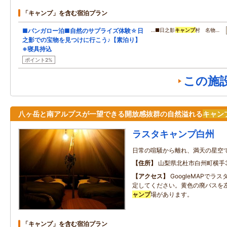
「キャンプ」を含む宿泊プラン
■バンガロー泊■自然のサプライズ体験☆日
…■日之影
キャンプ
村 名物…
之影での宝物を見つけに行こう♪【素泊り】
※寝具持込
ポイント2%
この施
八ヶ岳と南アルプスが一望できる開放感抜群の自然溢れる
キャン
ラスタキャンプ白州
日常の喧騒から離れ、満天の星空
住所
山梨県北杜市白州町横手38
アクセス
GoogleMAPでラス
定してください。黄色の廃バスを
ャンプ
場があります。
「キャンプ」を含む宿泊プラン