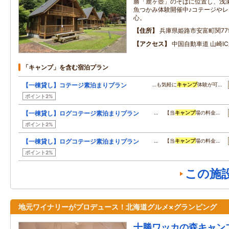
勝「鹿ヶ壺」のそばに位置し、浅
魚つかみ体験開催中♪コテージや
心。
住所
兵庫県姫路市安富町関77
アクセス
中国自動車道 山崎I
「キャンプ」を含む宿泊プラン
【一棟貸し】コテージ素泊まりプラン
…も気軽に
キャンプ
体験が可…
ポイント2%
【一棟貸し】ログコテージ素泊まりプラン
… 【当
キャンプ
場の料金…
ポイント2%
【一棟貸し】ログコテージ素泊まりプラン
… 【当
キャンプ
場の料金…
ポイント2%
この施
地元ワイナリーがプロデュース！北海道グルメ×グランピング
十勝ワッカの森キャン