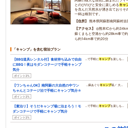
阿蘇の雄大な自然に囲まれたフィ
とのびのびと安全に楽しめる
キャ
を含んだ天然水が湧き出ておりそ
一杯は格別です。
住所
熊本県阿蘇郡南阿蘇村吉
アクセス
◎熊本ICから約34k
蘇くまもと空港から約28km車で約
ら約14km車で約20分
「キャンプ」を含む宿泊プラン
【BBQ道具レンタル付】食材持ち込みで自由
…で手軽に
キャンプ
を楽しも…
にBBQ！夜はモダンコテージで手軽キャンプ
気分
ポイント2%
【ワンちゃんOK】南阿蘇の大自然の中ワン
…蘇あぐり
キャンプ
場／ 大…
ちゃんとコテージ泊で手軽にキャンプ気分☆
ポイント2%
【素泊リ】そうだキャンプ場に泊まろう！モ
…で手軽に
キャンプ
を楽しも…
ダンコテージで手軽にキャンプ気分
ポイント2%