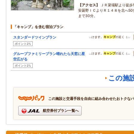
アクセス
ＪＲ簗場駅より徒歩
安曇野ＩＣよりＲ１４８を北へ50
まで30分。
「キャンプ」を含む宿泊プラン
スタンダードツインプラン
…けます。
キャンプ
の近く（…
ポイント2%
グループファミリープラン晴れたら天窓に星
…けます。
キャンプ
の近く（…
空広がる
ポイント2%
この施
この施設と交通手段を自由に組み合わせたおトクな
航空券付プラン一覧へ