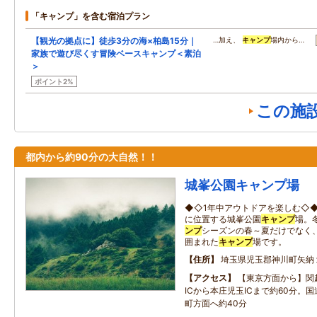
「キャンプ」を含む宿泊プラン
【観光の拠点に】徒歩3分の海×柏島15分｜
…加え、
キャンプ
場内から…
家族で遊び尽くす冒険ベースキャンプ＜素泊
＞
ポイント2%
この施
都内から約90分の大自然！！
城峯公園キャンプ場
◆◇1年中アウトドアを楽しむ◇◆
に位置する城峯公園
キャンプ
場。
ンプ
シーズンの春～夏だけでなく
囲まれた
キャンプ
場です。
住所
埼玉県児玉郡神川町矢納
アクセス
【東京方面から】関
ICから本庄児玉ICまで約60分。国
町方面へ約40分