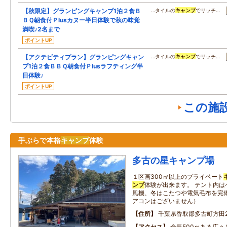
【秋限定】グランピングキャンプ1泊２食Ｂ
…タイルの
キャンプ
でリッチ…
ＢＱ朝食付Ｐlusカヌー半日体験で秋の味覚
満喫♪2名まで
ポイントUP
【アクテビティプラン】グランピングキャン
…タイルの
キャンプ
でリッチ…
プ1泊２食ＢＢＱ朝食付Ｐlusラフティング半
日体験♪
ポイントUP
この施
手ぶらで本格
キャンプ
体験
多古の星キャンプ場
１区画300㎡以上のプライベート
ンプ
体験が出来ます。 テント内
風機、冬はこたつや電気毛布を完備
アコンはございません）
住所
千葉県香取郡多古町方田24
アクセス
全長500ｍある広々