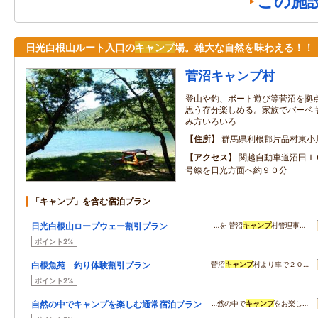
この施
日光白根山ルート入口の
キャンプ
場。雄大な自然を味わえる！！
菅沼キャンプ村
登山や釣、ボート遊び等菅沼を拠
思う存分楽しめる。家族でバーベ
み方いろいろ
住所
群馬県利根郡片品村東小
アクセス
関越自動車道沼田Ｉ
号線を日光方面へ約９０分
「キャンプ」を含む宿泊プラン
日光白根山ロープウェー割引プラン
…を 菅沼
キャンプ
村管理事…
ポイント2%
白根魚苑 釣り体験割引プラン
菅沼
キャンプ
村より車で２０…
ポイント2%
自然の中でキャンプを楽しむ通常宿泊プラン
…然の中で
キャンプ
をお楽し…