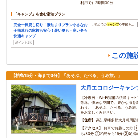
利用で）2時間30分
「キャンプ」を含む宿泊プラン
完全一棟貸し切り！素泊まりプラン小さなお
…初めての
キャンプ
や季節を…
子様連れの家族も安心！暑い夏も・寒い冬も
快適キャンプ
ポイント2%
この施
【柏島15分・海まで3分】「あそぶ、たべる、うみ旅。」
大月エコロジーキャン
【冷暖房・Wi-Fi完備の快適キャ
等席。快適な空間で、豊かな海を満
わう。「あそぶ、たべる、うみ旅
をお楽しくみださい。
住所
高知県幡多郡大月町周防形
アクセス
お車でお越しの方 ①
ら/30分 ②柏島から15分 ③足摺