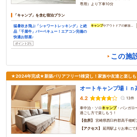
専用）より下車10分
「キャンプ」を含む宿泊プラン
猛暑吹き飛ぶ「シャワートレッキング」と絶
キャンプ
やアウトドアの解放…
品「千屋牛」バーベキュー！エアコン完備の
快適お部屋♪
ポイント2%
この施
★2024年完成★新築バリアフリー1棟貸し！家族や友達と楽しも
オートキャンプ場ｉｎ
4.2
13件
車中泊・ソロ
キャンプ
・バンガロー
過ごし方で楽しもう！
住所
宮崎県西臼杵郡高千穂町
アクセス
延岡駅よりお車にて