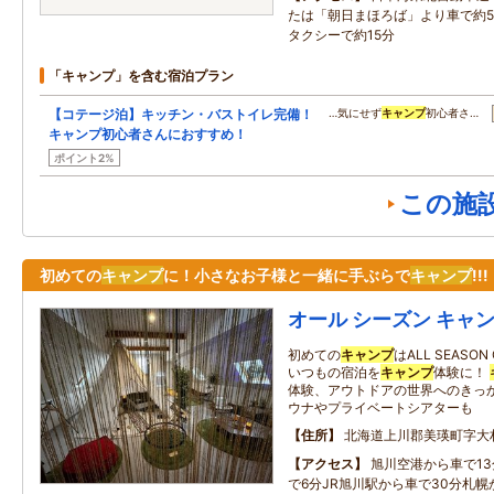
たは「朝日まほろば」より車で約5
タクシーで約15分
「キャンプ」を含む宿泊プラン
【コテージ泊】キッチン・バストイレ完備！
…気にせず
キャンプ
初心者さ…
キャンプ初心者さんにおすすめ！
ポイント2%
この施
初めての
キャンプ
に！小さなお子様と一緒に手ぶらで
キャンプ
!!!
オール シーズン キャ
初めての
キャンプ
はALL SEAS
いつもの宿泊を
キャンプ
体験に！
体験、アウトドアの世界へのきっ
ウナやプライベートシアターも
住所
北海道上川郡美瑛町字大
アクセス
旭川空港から車で13
で6分JR旭川駅から車で30分札