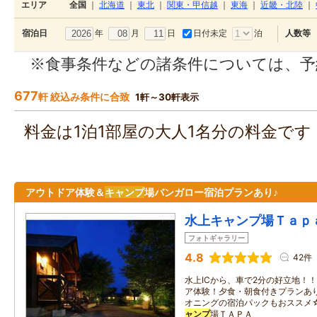
エリア
全国
｜
北海道
｜
東北
｜
関東・甲信越
｜
東海
｜
近畿・北陸
｜
年
月
日
日付未定
泊
宿泊日
人数等
※食事条件などの諸条件については、予
677
軒 絞込み条件に合致
1軒～30軒表示
料金は1泊1部屋の大人1名分の料金で
アウトドア体験＆
キャンプ
場バンガロー宿泊プランあり♪
水上キャンプ場Ｔａｐ
フォトギャラリー
4.8
42件
水上ICから、車で2分の好立地！
ア体験！夕食・朝食付きプランあ
オニングの宿泊パックもおススメ
ャンプ
場ＴＡＰＡ