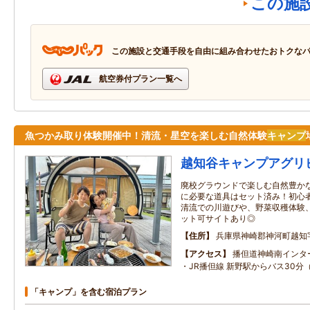
この施
この施設と交通手段を自由に組み合わせたおトクな
航空券付プラン一覧へ
魚つかみ取り体験開催中！清流・星空を楽しむ自然体験
キャンプ
越知谷キャンプアグリ
廃校グラウンドで楽しむ自然豊か
に必要な道具はセット済み！初心
清流での川遊びや、野菜収穫体験
ット可サイトあり◎
住所
兵庫県神崎郡神河町越知
アクセス
播但道神崎南インタ
・JR播但線 新野駅からバス30分
「キャンプ」を含む宿泊プラン