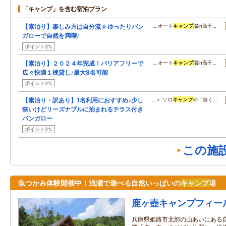
「キャンプ」を含む宿泊プラン
【素泊り】楽しみ方は自分流☆ゆったりバン
… オート
キャンプ
場in高千…
ガローで自然を満喫♪
ポイント2%
【素泊り】２０２４年完成！バリアフリーで
… オート
キャンプ
場in高千…
広々快適１棟貸し♪最大8名可能
ポイント2%
【素泊り・訳あり】1名利用におすすめ♪少し
…＞ ソロ
キャンプ
や「狭く…
狭いけどリーズナブルに泊まれるテラス付き
バンガロー
ポイント2%
この施
魚つかみ体験開催中！浅瀬で遊べる自然いっぱいの
キャンプ
場
鹿ヶ壺キャンプフィー
兵庫県姫路市北部の山あいにある