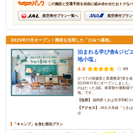
この施設と交通手段を自由に組み合わせたおトクな
航空券付プラン一覧へ
航空券付プラン
2025年11月オープン！廃校を活用した「ひみつ基地」
泊まれる学び舎&ジビエ
地小塩」
4.9
6件
かつての保健室と普通教室1室を
2025年11月にオープンしました
のはたった2組。体育館や運動場
地」です。
住所
福岡県うきは市浮羽町小
アクセス
JR久大本線「うきは
分
「キャンプ」を含む宿泊プラン