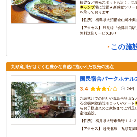
橋梁など観光スポットも近く、気
キャンプ
場に設置★新感覚ツリード
を承っております！
住所
福島県大沼郡金山町小栗
アクセス
只見線『会津川口駅
無料送迎サービスあり
この施
九頭竜川がはぐくむ豊かな自然に抱かれた観光の拠点
国民宿舎パークホテル
3.4
24件
九頭竜川での釣りや荒島岳登山な
石発掘体験施設ホロッサやオート
らお子様連れのご家族までご満足い
宿泊施設。
住所
福井県大野市角野１４‐３
アクセス
越美北線 九頭竜湖