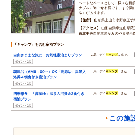
ベートなベースとして…様々な目
ナブルに過ごせる宿です。すぐ隣
ゆ」があります。
住所
山形県上山市永野蔵王坊
アクセス
山形自動車道山形蔵王
東北中央自動車道かみのやま温泉I
「キャンプ」を含む宿泊プラン
自由きままな旅に お気軽素泊まりプラン
…馬、デイ
キャンプ
… 車で…
ポイント2%
朝風呂（AM6：00～）OK「高源ゆ」温泉入
…馬、デイ
キャンプ
… また…
浴券＆朝食付き宿泊プラン
ポイント2%
四季彩食 「高源ゆ」温泉入浴券＆2食付き
…馬、デイ
キャンプ
… また…
宿泊プラン
ポイント2%
この施