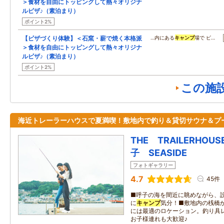
＞食材を自由にトッピングして熱々オリジナ
ルピザ♪（素泊まり）
ポイント2%
【ピザづくり体験】＜石窯・薪で焼く本格派
…内にある
キャンプ
場で ピ…
＞食材を自由にトッピングして熱々オリジナ
ルピザ♪（素泊まり）
ポイント2%
この施
海近トレーラーハウスで夏満喫！敷地内で釣り＆貸切サウナ＆プ
THE TRAILERHOUS
子 SEASIDE
フォトギャラリー
4.7
45件
■呼子の海を間近に眺めながら、
に
キャンプ
気分！■敷地内の桟橋
には最適のロケーション。釣り具
お子様連れも大歓迎♪