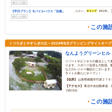
ポイント2%
【平日プラン】モバイルハウス「住箱」
…ださい。
キャンプ
、BBQ用…
ポイント2%
この施
くつろぎとやすらぎの丘～2024年8月グランピングサイトオープ
なんようグリーンヒル
リゾートやビジネスの拠点として
ります。スポーツ合宿も大歓迎。
などのレジャー施設がございます。
サイトが新たにオープン！
住所
山形県南陽市竹原２７６
アクセス
東北中央自動車道 
で約15分
この施