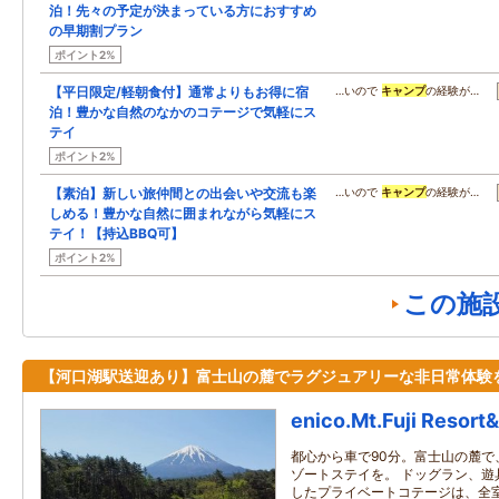
泊！先々の予定が決まっている方におすすめ
の早期割プラン
ポイント2%
【平日限定/軽朝食付】通常よりもお得に宿
…いので
キャンプ
の経験が…
泊！豊かな自然のなかのコテージで気軽にス
テイ
ポイント2%
【素泊】新しい旅仲間との出会いや交流も楽
…いので
キャンプ
の経験が…
しめる！豊かな自然に囲まれながら気軽にス
テイ！【持込BBQ可】
ポイント2%
この施
【河口湖駅送迎あり】富士山の麓でラグジュアリーな非日常体験
enico.Mt.Fuji Resort
都心から車で90分。富士山の麓で
ゾートステイを。 ドッグラン、遊
したプライベートコテージは、全