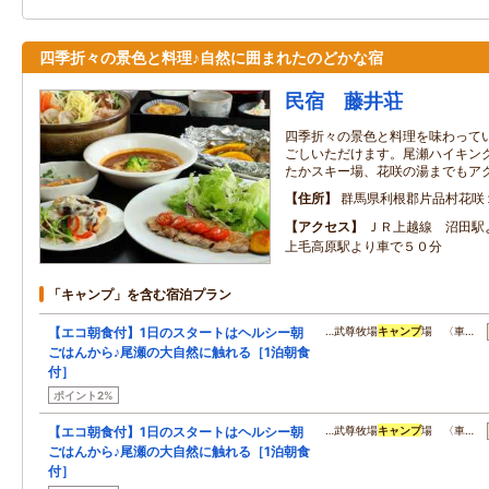
四季折々の景色と料理♪自然に囲まれたのどかな宿
民宿 藤井荘
四季折々の景色と料理を味わって
ごしいただけます。尾瀬ハイキン
たかスキー場、花咲の湯までもア
住所
群馬県利根郡片品村花咲
アクセス
ＪＲ上越線 沼田駅
上毛高原駅より車で５０分
「キャンプ」を含む宿泊プラン
【エコ朝食付】1日のスタートはヘルシー朝
…武尊牧場
キャンプ
場 〈車…
ごはんから♪尾瀬の大自然に触れる［1泊朝食
付］
ポイント2%
【エコ朝食付】1日のスタートはヘルシー朝
…武尊牧場
キャンプ
場 〈車…
ごはんから♪尾瀬の大自然に触れる［1泊朝食
付］