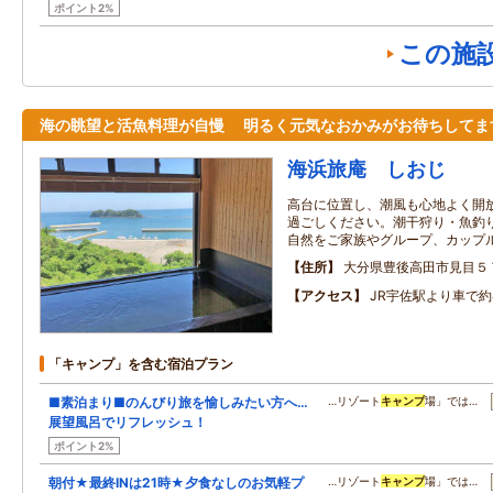
ポイント2%
この施
海の眺望と活魚料理が自慢 明るく元気なおかみがお待ちしてま
海浜旅庵 しおじ
高台に位置し、潮風も心地よく開
過ごしください。潮干狩り・魚釣
自然をご家族やグループ、カップ
住所
大分県豊後高田市見目５
アクセス
JR宇佐駅より車で約
「キャンプ」を含む宿泊プラン
■素泊まり■のんびり旅を愉しみたい方へ…
…リゾート
キャンプ
場」では…
展望風呂でリフレッシュ！
ポイント2%
朝付★最終INは21時★夕食なしのお気軽プ
…リゾート
キャンプ
場」では…