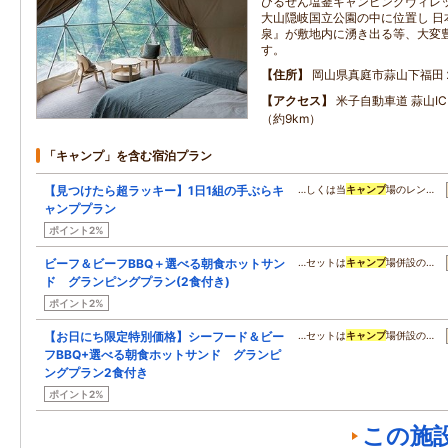
ひるぜん塩釜キャンピングヴィレ
大山隠岐国立公園の中に位置し 日
泉』が敷地内に湧き出る等、大変
す。
住所
岡山県真庭市蒜山下福田
アクセス
米子自動車道 蒜山I
（約9km）
「キャンプ」を含む宿泊プラン
【見つけたら超ラッキー】1日1組の手ぶらキ
…しくは当
キャンプ
場のレン…
ャンププラン
ポイント2%
ビーフ＆ビーフBBQ＋選べる朝食ホットサン
…セットは
キャンプ
場併設の…
ド グランピングプラン(2食付き)
ポイント2%
【お日にち限定特別価格】シーフード＆ビー
…セットは
キャンプ
場併設の…
フBBQ+選べる朝食ホットサンド グランピ
ングプラン2食付き
ポイント2%
この施