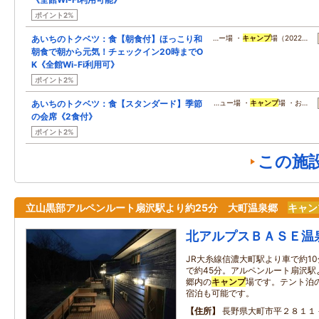
ポイント2%
あいちのトクベツ：食【朝食付】ほっこり和
…ー場 ・
キャンプ
場（2022…
朝食で朝から元気！チェックイン20時までO
K《全館Wi-Fi利用可》
ポイント2%
あいちのトクベツ：食【スタンダード】季節
…ュー場 ・
キャンプ
場 ・お…
の会席《2食付》
ポイント2%
この施
立山黒部アルペンルート扇沢駅より約25分 大町温泉郷
キャン
北アルプスＢＡＳＥ温
JR大糸線信濃大町駅より車で約1
で約45分。アルペンルート扇沢駅
郷内の
キャンプ
場です。テント泊
宿泊も可能です。
住所
長野県大町市平２８１１