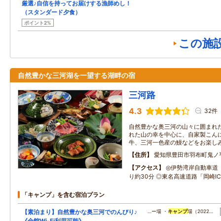
厳選♪自信を持ってお届けする漁師めし！
（スタンダード夕食）
ポイント2%
この施
自然豊かな三河湖を一望する湖畔の宿
三河路
4.3
32件
自然豊かな奥三河の山々に囲まれ
れた山の幸を中心に、自家製こん
牛、三河一色産の鰻などをお楽し
住所
愛知県豊田市羽布町鬼ノ
アクセス
◎伊勢湾岸自動車道
り約30分 ◎東名高速道路「岡崎I
「キャンプ」を含む宿泊プラン
【素泊まり】自然豊かな奥三河でのんびり♪
…ー場 ・
キャンプ
場（2022…
《全館Wi-Fi利用可能》