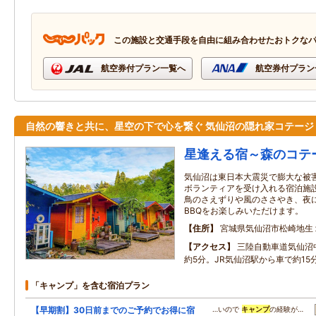
この施設と交通手段を自由に組み合わせたおトクな
航空券付プラン一覧へ
航空券付プラン
自然の響きと共に、星空の下で心を繋ぐ 気仙沼の隠れ家コテージ
星逢える宿～森のコテ
気仙沼は東日本大震災で膨大な被
ボランティアを受け入れる宿泊施
鳥のさえずりや風のささやき、夜
BBQをお楽しみいただけます。
住所
宮城県気仙沼市松崎地生
アクセス
三陸自動車道気仙沼
約5分。JR気仙沼駅から車で約15
「キャンプ」を含む宿泊プラン
【早期割】30日前までのご予約でお得に宿
…いので
キャンプ
の経験が…