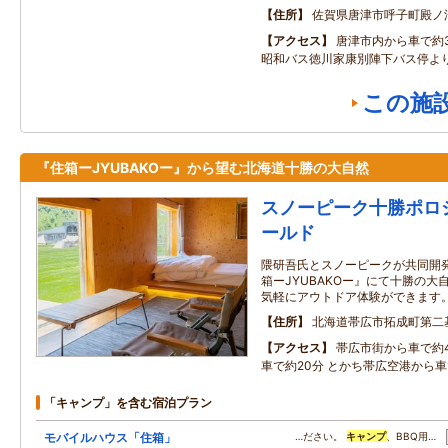
住所
佐賀県唐津市呼子町殿ノ
アクセス
唐津市内から車で約
昭和バス徳川家康別陣下バス停よ
この施
『住箱ーJYUBAKOー』から望む北海道十勝の大自然
スノーピーク十勝ポロ
ールド
隈研吾氏とスノーピークが共同開
箱ーJYUBAKOー』にて十勝の大
気軽にアウトドア体験ができます
住所
北海道帯広市拓成町第二
アクセス
帯広市街から車で約4
車で約20分 とかち帯広空港から車
「キャンプ」を含む宿泊プラン
モバイルハウス「住箱」
…ださい。
キャンプ
、BBQ用…