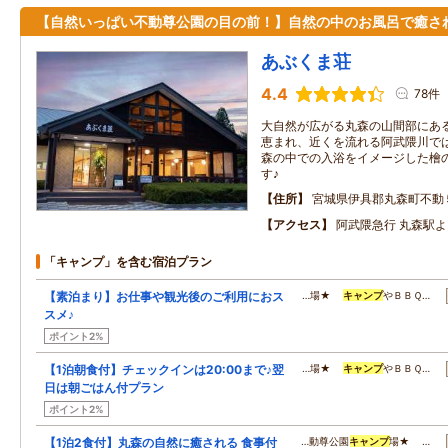
【自然いっぱい不動尊公園の目の前！】自然の中のお風呂で癒さ
あぶくま荘
4.4
78件
大自然が広がる丸森の山間部にあ
恵まれ、近くを流れる阿武隈川で
森の中での入浴をイメージした檜
す♪
住所
宮城県伊具郡丸森町不動
アクセス
阿武隈急行 丸森駅よ
「キャンプ」を含む宿泊プラン
【素泊まり】お仕事や観光後のご利用におス
…場★
キャンプ
やＢＢＱ…
スメ♪
ポイント2%
【1泊朝食付】チェックインは20:00まで♪翌
…場★
キャンプ
やＢＢＱ…
日は朝ごはん付プラン
ポイント2%
【1泊2食付】丸森の自然に癒される 食事付
…動尊公園
キャンプ
場★ …