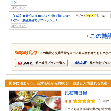
ラン
ポイント2%
【お盆】■素泊まり■のんびり旅を愉しみた
…リゾート
キャンプ
場」では…
い方へ…展望風呂でリフレッシュ！
ポイント2%
この施
この施設と交通手段を自由に組み合わせたおトクな
航空券付プラン一覧へ
航空券付プラン
田舎に泊まろう。会津若松から約60分！自然と人情溢れる民宿♪
民宿朝日屋
4.8
76件
口コミ好評価♪自家栽培のお米や