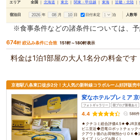
エリア
全国
｜
北海道
｜
東北
｜
関東・甲信越
｜
東海
｜
近畿・北陸
｜
年
月
日
日付未定
泊
宿泊日
人数等
※食事条件などの諸条件については、予
674
軒 絞込み条件に合致
151軒～180軒表示
料金は1泊1部屋の大人1名分の料金で
京都駅八条東口徒歩2分！大人気の新幹線コラボルーム好評販売中
変なホテルプレミア 
フォトギャラリー
宿ブログ新着あり
4.4
586件
★クチコミ総合評価4.5★◆JR
ビニ至近◆恐竜ロボットチェック
クアウト後のお荷物預かりＯＫ◆
タイプ（シングル除く）