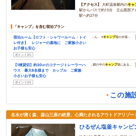
アクセス
大町温泉郷内の
キャ
駅からバスで約13分 立山黒部ア
駅へ約27分
「キャンプ」を含む宿泊プラン
宿泊ルーム【ロフト・シャワールーム・トイ
…ん。 ※
キャンプ
場の水場…
レ付き】 レジャーの基地に ご家族小さい
お子様も安心
ポイント2%
【1棟貸切】約30㎡のコテージトレーラーハ
…郷の中の
キャンプ
場にある…
ウス 最大8名様まで カップル ご家族
小さいお子様も安心
ポイント2%
この施
名水が湧く森、蒜山三座の絶景、心満たされるアウトドアリゾー
ひるぜん塩釜キャンピ