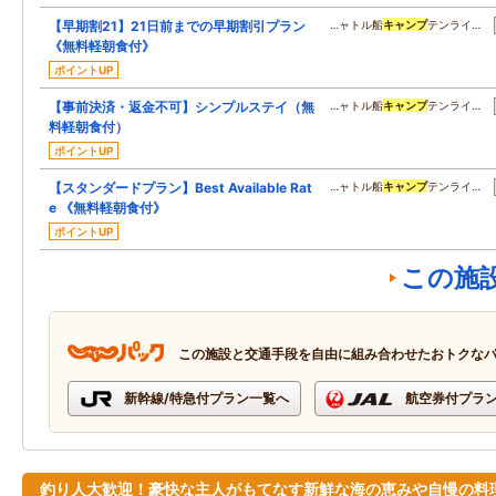
【早期割21】21日前までの早期割引プラン
…ャトル船
キャンプ
テンライ…
《無料軽朝食付》
ポイントUP
【事前決済・返金不可】シンプルステイ（無
…ャトル船
キャンプ
テンライ…
料軽朝食付）
ポイントUP
【スタンダードプラン】Best Available Rat
…ャトル船
キャンプ
テンライ…
e 《無料軽朝食付》
ポイントUP
この施
この施設と交通手段を自由に組み合わせたおトクな
新幹線/特急付プラン一覧へ
航空券付プラ
釣り人大歓迎！豪快な主人がもてなす新鮮な海の恵みや自慢の料