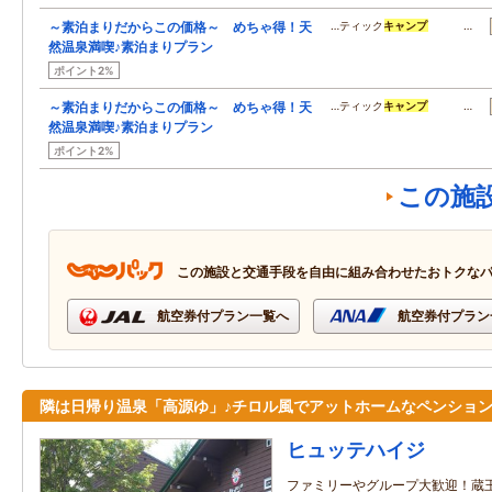
～素泊まりだからこの価格～ めちゃ得！天
…ティック
キャンプ
…
然温泉満喫♪素泊まりプラン
ポイント2%
～素泊まりだからこの価格～ めちゃ得！天
…ティック
キャンプ
…
然温泉満喫♪素泊まりプラン
ポイント2%
この施
この施設と交通手段を自由に組み合わせたおトクな
航空券付プラン一覧へ
航空券付プラン
隣は日帰り温泉「高源ゆ」♪チロル風でアットホームなペンショ
ヒュッテハイジ
ファミリーやグループ大歓迎！蔵