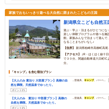
家族でおもいっきり遊べる大自然に囲まれたこどもの王国
新潟県立こども自然王
遊ぶ・学ぶ・泊まるがひとつにな
楽しい体験プログラムや遊べる施
館。家族みんなで泊まって遊んで
なることまちがいなし♪
住所
新潟県柏崎市高柳町高尾
アクセス
JR・ほくほく線十
で３０分。関越自動車道六日町IC
分。
「キャンプ」を含む宿泊プラン
【大人のみ 素泊り 大部屋プラン】高柳の自
…型遊具、
キャンプ
、バーベ…
然を満喫。天然温泉でゆったり。
ポイント2%
【大人のみ 素泊り 中部屋プラン】高柳の
…型遊具、
キャンプ
、バーベ…
自然を満喫。天然温泉でゆったり。
ポイント2%