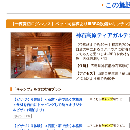
この施
【一棟貸切ログハウス】ペット同宿棟あり■BBQ設備やキッチン
神石高原ティアガルテ
【帝釈峡まで約40分】標高約70
自然の中にあるログハウスに宿泊
ンちゃんと遊べます♪BBQや食材
験・天体観測など◎
住所
広島県神石郡神石高原町
アクセス
山陽自動車道「福山東
／福山駅より車で約60分
「キャンプ」を含む宿泊プラン
【ピザづくり体験】＜石窯・薪で焼く本格派
…内にある
キャンプ
場で ピ…
＞食材を自由にトッピングして熱々オリジナ
ルピザ♪（素泊まり）
ポイント2%
【ピザづくり体験】＜石窯・薪で焼く本格派
…内にある
キャンプ
場で ピ…