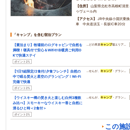
住所
山梨県北杜市高根町清里
ゥヴェール内
アクセス
JR中央線小淵沢乗
車 中央道須玉・長坂IC車20分
「キャンプ」を含む宿泊プラン
【素泊まり】牧場前のログキャビンで自然を
…どの草原
キャンプ
場エリア…
満喫！寝具付で安心＆Wifiや冷暖房ご利用O
Kで快適ステイ
ポイント2%
【1日1組限定/2食付/夕食フレンチ】自然の
…せんが、
キャンプ
・グラン…
中で眠る焚火と星空のグランピング！Wi-Fi
完備で快適
ポイント2%
【ウイスキー樽の焚き火と楽しむ白州3種飲
…せんが、
キャンプ
・グラン…
み比べ】スモーキーなウイスキー香と自然に
浸るひと時＜2食付＞
ポイント2%
この施