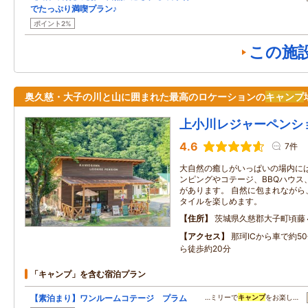
でたっぷり満喫プラン♪
ポイント2%
この施
奥久慈・大子の川と山に囲まれた最高のロケーションの
キャンプ
上小川レジャーペンシ
4.6
7件
大自然の癒しがいっぱいの場内に
ンピングやコテージ、BBQハウス
があります。 自然に包まれながら
タイルを楽しめます。
住所
茨城県久慈郡大子町頃藤
アクセス
那珂ICから車で約5
ら徒歩約20分
「キャンプ」を含む宿泊プラン
【素泊まり】ワンルームコテージ プラム
…ミリーで
キャンプ
をお楽し…