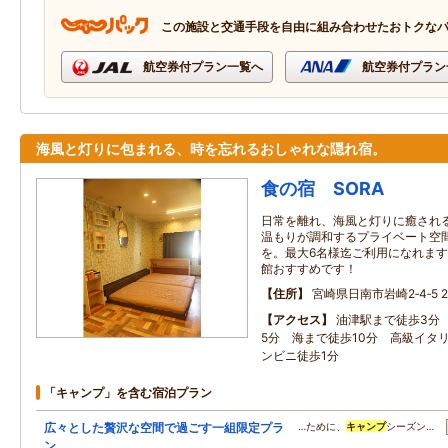
この施設と交通手段を自由に組み合わせたおトクな
航空券付プラン一覧へ
航空券付プラン
海風と灯りに包まれる、時を忘れるおしゃれな隠れ宿。
食の宿 SORA
日常を離れ、海風と灯りに癒され
温もりが調和するプライベート空
を。最大6名様迄ご利用になれます
館おすすめです！
住所
宮崎県日南市岩崎2‐4‐5 
アクセス
油津駅まで徒歩3分
5分 海まで徒歩10分 高級イタ
ンビニ徒歩1分
「キャンプ」を含む宿泊プラン
広々とした贅沢な空間で過ごす一組限定プラ
…ために、
キャンプ
シーズン…
ン