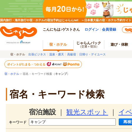
国内旅行・海外旅行や宿・ホテルの宿泊予約はじゃらんnet ～日本最大級の宿・ホテル予約サイト
こんにちは♪ゲストさん
ログイン
会員登録
じゃらんパック
宿・ホテル
遊び・体験
（交通＋宿泊）
宿・ホテル
出張ビジネス
温泉・露天
高級宿
日帰り・デイユース
ポイントがたまる・つかえる
宿・ホテル
> 宿名・キーワード検索（
キャンプ
）
宿名・キーワード検索
宿泊施設
｜
観光スポット
｜
イ
キーワード