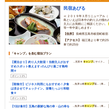
民宿あびる
≪ ２０１９年３月リニューアル（
島といえば日本中の釣り人の憧れ
主人にお気軽にご相談ください。
等一年中楽しめます♪
住所
長崎県五島市岐宿町岐宿
アクセス
福江港より車で約2
車で約25分
「キャンプ」を含む宿泊プラン
【素泊まり】釣り人大歓迎！当館主人がおす
…充実☆
キャンプ
にサイク…
すめスポット教えます♪のんびり過ごす島時
間☆
ポイント2%
【朝食付】ビジネス利用にもおすすめ！夕食
…魚津ヵ崎
キャンプ
場…（車…
は済ませてチェックイン。栄養たっぷり和朝
食☆
ポイント2%
【1泊2食付】五島の新鮮な海の幸・山の幸を
…魚津ヵ崎
キャンプ
場…（車…