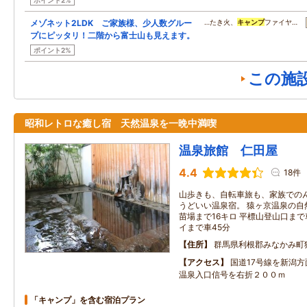
ポイント2%
メゾネット2LDK ご家族様、少人数グルー
…たき火、
キャンプ
ファイヤ…
プにピッタリ！二階から富士山も見えます。
ポイント2%
この施
昭和レトロな癒し宿 天然温泉を一晩中満喫
温泉旅館 仁田屋
4.4
18件
山歩きも、自転車旅も、家族での
うどいい温泉宿。 猿ヶ京温泉の自
苗場まで16キロ 平標山登山口まで
イまで車45分
住所
群馬県利根郡みなかみ町
アクセス
国道17号線を新潟
温泉入口信号を右折２００ｍ
「キャンプ」を含む宿泊プラン