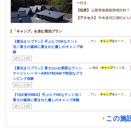
ー付き。
住所
山梨県南都留郡鳴沢村７
アクセス
中央道河口湖ICから
「キャンプ」を含む宿泊プラン
【素泊まりプラン】手ぶらでOKなテント
…アに
キャンプ
場オープ…
泊！富士の森林に囲まれた癒しのキャンプ体
験
ポイント2%
【素泊まりプラン】富士山×お洒落なヴィン
…レ併設（
キャンプ
サイト目…
テージトレーラーAIRSTREAMで特別なグラ
ンピング体験
ポイント2%
【1泊2食付BBQ】手ぶらでOKなテント泊！
…アに
キャンプ
場オープ…
富士の森林に囲まれた癒しのキャンプ体験
ポイント2%
この施