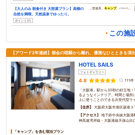
【大人のみ 朝食付き 大部屋プラン】高柳の
…型遊具、
キャンプ
、バーベ…
自然を満喫。天然温泉でゆったり。
ポイント2%
この施
【アワード2年連続】都会の喧騒から離れ、優雅なひとときを演
HOTEL SAILS
フォトギャラリー
4.8
111件
「大阪港」駅から30秒の好立地！
るようなインテリア。時間と場所
上に使うことのできる次世代型ラ
住所
大阪府大阪市港区築港３
アクセス
地下鉄中央線大阪港駅
神高速湾岸線・大阪港線天保山出
「キャンプ」を含む宿泊プラン