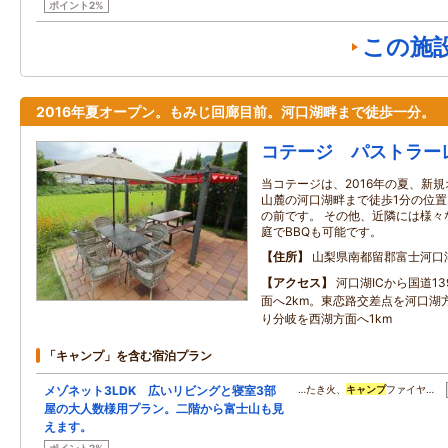
ポイント2%
この施
2016年夏オープン。もみじ回廊目前。河口湖畔まで徒歩一分。
コテージ パストラー
当コテージは、2016年の夏、新
山麓の河口湖畔まで徒歩1分の位
の前です。 その他、近隣には様々
庭でBBQも可能です。
住所
山梨県南都留郡富士河口
アクセス
河口湖ICから国道1
面へ2km。東恋路交差点を河口湖
り分岐を西湖方面へ1km
「キャンプ」を含む宿泊プラン
メゾネット3LDK 広いリビングと寝室3部
…たき火、
キャンプ
ファイヤ…
屋の大人数様用プラン。二階から富士山も見
えます。