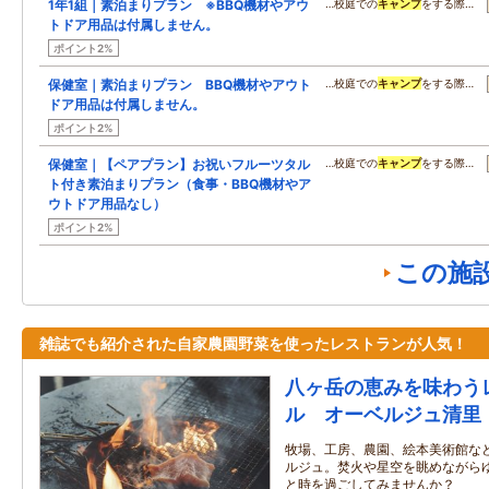
1年1組｜素泊まりプラン ※BBQ機材やアウ
…校庭での
キャンプ
をする際…
トドア用品は付属しません。
ポイント2%
保健室｜素泊まりプラン BBQ機材やアウト
…校庭での
キャンプ
をする際…
ドア用品は付属しません。
ポイント2%
保健室｜【ペアプラン】お祝いフルーツタル
…校庭での
キャンプ
をする際…
ト付き素泊まりプラン（食事・BBQ機材やア
ウトドア用品なし）
ポイント2%
この施
雑誌でも紹介された自家農園野菜を使ったレストランが人気！
八ヶ岳の恵みを味わう
ル オーベルジュ清里
牧場、工房、農園、絵本美術館な
ルジュ。焚火や星空を眺めながら
と時を過ごしてみませんか？