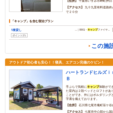
住所
千葉県いすみ市岬町押日
アクセス
九十九里有料道路終
で２０分
「キャンプ」を含む宿泊プラン
1棟貸し
…｜BBQ・
キャンプ
ファイヤ…
ポイント2%
この施
アウトドア初心者も安心！！寝具、エアコン完備のケビン！
ハートランドヒルズｉ
Ｂ
手ぶらで気軽に
キャンプ
体験がで
た室内は２段ベッドとロフトがあ
ことができ、外にはボルダリング
字溝を備えております。
住所
石川県七尾市庵町笹ケ谷
アクセス
七尾市中心部から国道