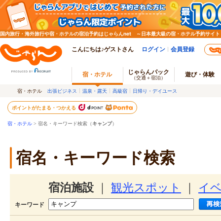
国内旅行・海外旅行や宿・ホテルの宿泊予約はじゃらんnet ～日本最大級の宿・ホテル予約サイト
こんにちは♪ゲストさん
ログイン
会員登録
じゃらんパック
宿・ホテル
遊び・体験
（交通＋宿泊）
宿・ホテル
出張ビジネス
温泉・露天
高級宿
日帰り・デイユース
ポイントがたまる・つかえる
宿・ホテル
> 宿名・キーワード検索（
キャンプ
）
宿名・キーワード検索
宿泊施設
｜
観光スポット
｜
イ
キーワード