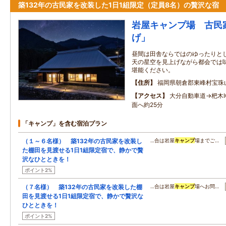
築132年の古民家を改装した1日1組限定（定員8名）の贅沢な宿
岩屋キャンプ場 古民
げ」
昼間は田舎ならではのゆったりと
天の星空を見上げながら都会では
堪能ください。
住所
福岡県朝倉郡東峰村宝珠山
アクセス
大分自動車道→杷木
面へ約25分
「キャンプ」を含む宿泊プラン
（１～６名様） 築132年の古民家を改装し
…合は岩屋
キャンプ
場までご…
た棚田を見渡せる1日1組限定宿で、静かで贅
沢なひとときを！
ポイント2%
（７名様） 築132年の古民家を改装した棚
…合は岩屋
キャンプ
場へお問…
田を見渡せる1日1組限定宿で、静かで贅沢な
ひとときを！
ポイント2%