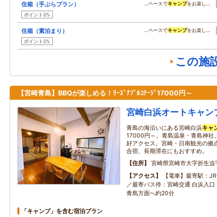
住箱（手ぶらプラン）
…ペースで
キャンプ
をお楽し…
ポイント2%
住箱（素泊まり）
…ペースで
キャンプ
をお楽し…
ポイント2%
この施
【宮崎青島】BBQが楽しめる！ﾘｰｽﾞﾅﾌﾞﾙｺﾃｰｼﾞ17000円～
宮崎白浜オートキャン
青島の海沿いにある宮崎白浜
キャ
17000円～。青島温泉・青島神
好アクセス。宮崎・日南観光の拠
合宿、長期滞在にもおすすめ。
住所
宮崎県宮崎市大字折生迫
アクセス
【電車】最寄駅：JR
／最寄バス停：宮崎交通 白浜入口 
青島方面へ約20分
「キャンプ」を含む宿泊プラン