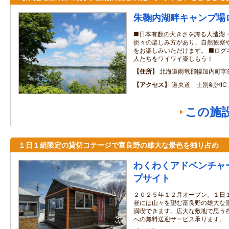
朱鞠内湖畔キャンプ場
■日本有数の大きさを誇る人造湖・
折々の楽しみ方があり、自然観察
をお楽しみいただけます。 ■ログ
人たちをワイワイ楽しもう！
住所
北海道雨竜郡幌加内町字
アクセス
道央道「士別剣淵IC
この施
１日１組限定の貸切コテージで富良野の雄大な景色を独り占め
わくわくアドベンチャ
プサイト
２０２５年１２月オープン。１日
昼には山々を望む富良野の雄大な
満喫できます。広大な敷地で思う
への無料送迎サービス承ります。