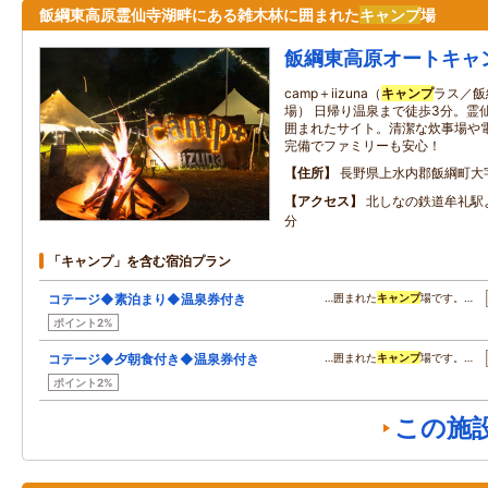
飯綱東高原霊仙寺湖畔にある雑木林に囲まれた
キャンプ
場
飯綱東高原オートキャ
camp＋iizuna（
キャンプ
ラス／飯
場） 日帰り温泉まで徒歩3分。霊
囲まれたサイト。清潔な炊事場や
完備でファミリーも安心！
住所
長野県上水内郡飯綱町大
アクセス
北しなの鉄道牟礼駅
分
「キャンプ」を含む宿泊プラン
コテージ◆素泊まり◆温泉券付き
…囲まれた
キャンプ
場です。…
ポイント2%
コテージ◆夕朝食付き◆温泉券付き
…囲まれた
キャンプ
場です。…
ポイント2%
この施