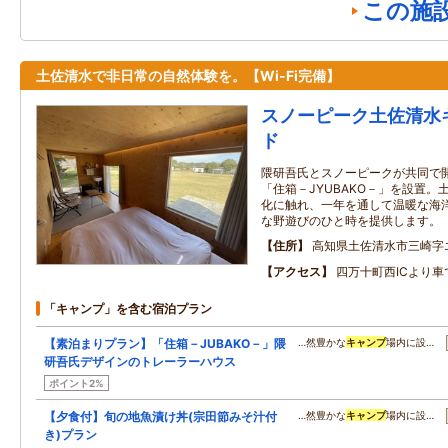
この施
土佐清水で非日常の自然体験を。【Wi-Fi完備】
スノーピーク土佐清水
ド
隈研吾氏とスノーピークが共同で
「住箱－JYUBAKO－」を設置
化に触れ、一年を通して温暖な海
な野遊びのひと時を提供します。
住所
高知県土佐清水市三崎字
アクセス
四万十町西ICより
「キャンプ」を含む宿泊プラン
【素泊まりプラン】「住箱－JUBAKO－」隈
…然豊かな
キャンプ
場内に設…
研吾氏デザインのトレーラーハウス
ポイント2%
【夕食付】旬の地魚漬け丼(宗田節みそ汁付
…然豊かな
キャンプ
場内に設…
き)プラン