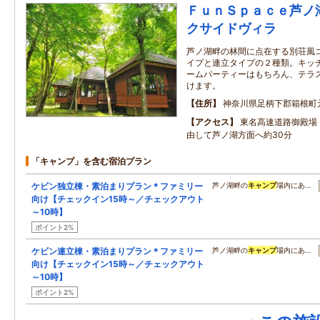
ＦｕｎＳｐａｃｅ芦ノ
クサイドヴィラ
芦ノ湖畔の林間に点在する別荘風
イプと連立タイプの２種類。キッ
ームパーティーはもちろん、テラ
けます。
住所
神奈川県足柄下郡箱根町
アクセス
東名高速道路御殿場
由して芦ノ湖方面へ約30分
「キャンプ」を含む宿泊プラン
ケビン独立棟・素泊まりプラン＊ファミリー
芦ノ湖畔の
キャンプ
場内にあ…
向け【チェックイン15時～／チェックアウト
～10時】
ポイント2%
ケビン連立棟・素泊まりプラン＊ファミリー
芦ノ湖畔の
キャンプ
場内にあ…
向け【チェックイン15時～／チェックアウト
～10時】
ポイント2%