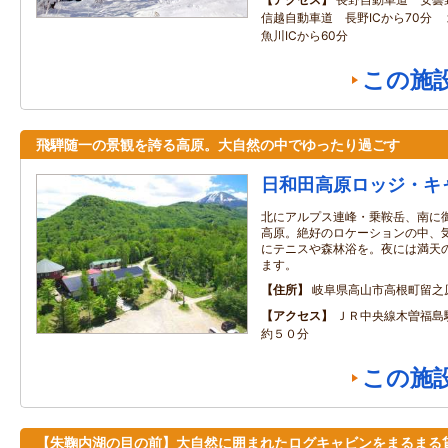
信越自動車道 長野ICから70分
魚川ICから60分
この施
飛騨随一の景観を誇る高原。大自然の中でゆったり過ごす
日和田高原ロッジ・キ
北にアルプス連峰・乗鞍岳、南に
高原。絶好のロケーションの中、
にテニスや森林浴を。夜には満天
ます。
住所
岐阜県高山市高根町留之
アクセス
ＪＲ中央線木曽福島
約５０分
この施
【朱鞠内湖の目の前】大自然に囲まれたログキャビンをまるまる