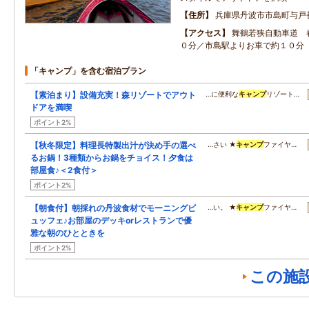
住所
兵庫県丹波市市島町与戸
アクセス
舞鶴若狭自動車道 
０分／市島駅よりお車で約１０分
「キャンプ」を含む宿泊プラン
【素泊まり】設備充実！森リゾートでアウト
…に便利な
キャンプ
リゾート…
ドアを満喫
ポイント2%
【秋冬限定】料理長特製出汁が決め手の選べ
…さい ★
キャンプ
ファイヤ…
るお鍋！3種類からお鍋をチョイス！夕食は
部屋食♪＜2食付＞
ポイント2%
【朝食付】朝採れの丹波食材でモーニングビ
…い。 ★
キャンプ
ファイヤ…
ュッフェ♪お部屋のデッキorレストランで優
雅な朝のひとときを
ポイント2%
この施