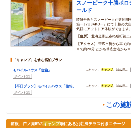
スノーピーク十勝ポロ
ールド
隈研吾氏とスノーピークが共同開
箱ーJYUBAKOー』にて十勝の大
気軽にアウトドア体験ができます
住所
北海道帯広市拓成町第二
アクセス
帯広市街から車で約4
車で約20分 とかち帯広空港から車
「キャンプ」を含む宿泊プラン
モバイルハウス「住箱」
…ださい。
キャンプ
、BBQ用…
ポイント2%
【平日プラン】モバイルハウス「住箱」
…ださい。
キャンプ
、BBQ用…
ポイント2%
この施
箱根、芦ノ湖畔の
キャンプ
場にある別荘風テラス付きコテージ