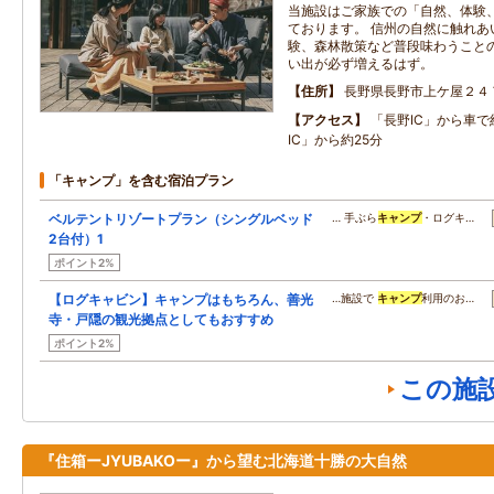
当施設はご家族での「自然、体験
ております。 信州の自然に触れあ
験、森林散策など普段味わうことの
い出が必ず増えるはず。
住所
長野県長野市上ケ屋２４
アクセス
「長野IC」から車で
IC」から約25分
「キャンプ」を含む宿泊プラン
ベルテントリゾートプラン（シングルベッド
… 手ぶら
キャンプ
・ログキ…
2台付）1
ポイント2%
【ログキャビン】キャンプはもちろん、善光
…施設で
キャンプ
利用のお…
寺・戸隠の観光拠点としてもおすすめ
ポイント2%
この施
『住箱ーJYUBAKOー』から望む北海道十勝の大自然