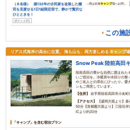
（８名様） 築132年の古民家を改装した棚
…用は岩屋
キャンプ
場へお問…
田を見渡せる1日1組限定宿で、静かで贅沢な
ひとときを！
ポイント2%
この施
リアス式海岸の高台に位置。 海も山も、両方楽しめる
キャンプ
場
Snow Peak 陸前
陸前高田の豊かな自然に囲まれた
いご宿泊を。冷暖房や水回りの整
やご友人との滞在にぴったり。愛
ンもご用意しています。
住所
岩手県陸前高田市小友町
アクセス
【盛岡方面より】釜石
50分【首都圏方面より】三陸沿岸
ICより約20分
「キャンプ」を含む宿泊プラン