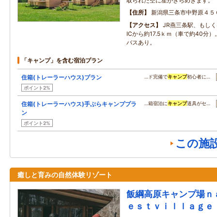
取られた空に星がきらめきます。
住所
新潟県三条市中野原４５
アクセス
JR燕三条駅、もし
ICから約17.5ｋｍ（車で約40分
バスあり。
「キャンプ」を含む宿泊プラン
住箱(トレーラーハウス)プラン
…ド完備で
キャンプ
初心者に…
ポイント2%
住箱(トレーラーハウス)手ぶらキャンププラ
…箱宿泊に
キャンプ
道具がセ…
ン
ポイント2%
この施
癒しと育みの自然体験リゾート
飯綱高原キャンプ場ｎ
ｅｓｔｖｉｌｌａｇｅ