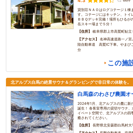
4.3
66件
貸別荘ＮＡＯはログコテージ１棟
す。コテージにはキッチン、トイ
ＢＢＱデッキ完備！場所もひるが
岳スキー場まで５分！
住所
岐阜県郡上市高鷲町鮎立
アクセス
名神高速道路一ノ宮
陸自動車道 高鷲IC下車。やまび
分
この施
北アルプス白馬の絶景サウナ＆グランピングで非日常の体験を。
白馬森のわさび農園オ
2024年1月、北アルプスの麓に
誕生！ 各客室専用の貸切サウナ、
イベート空間で、北アルプスの四
癒されてください。
住所
長野県北安曇郡白馬村大
アクセス
長野自動車道 安曇野