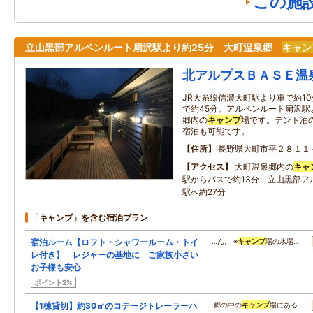
この施
立山黒部アルペンルート扇沢駅より約25分 大町温泉郷
キャン
北アルプスＢＡＳＥ温
JR大糸線信濃大町駅より車で約1
で約45分。アルペンルート扇沢駅
郷内の
キャンプ
場です。テント泊
宿泊も可能です。
住所
長野県大町市平２８１１
アクセス
大町温泉郷内の
キャ
駅からバスで約13分 立山黒部ア
駅へ約27分
「キャンプ」を含む宿泊プラン
宿泊ルーム【ロフト・シャワールーム・トイ
…ん。 ※
キャンプ
場の水場…
レ付き】 レジャーの基地に ご家族小さい
お子様も安心
ポイント2%
【1棟貸切】約30㎡のコテージトレーラーハ
…郷の中の
キャンプ
場にある…