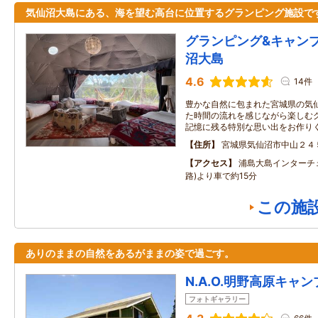
気仙沼大島にある、海を望む高台に位置するグランピング施設で
グランピング&キャンプ C
沼大島
4.6
14件
豊かな自然に包まれた宮城県の気仙
た時間の流れを感じながら楽しむ
記憶に残る特別な思い出をお作り
住所
宮城県気仙沼市中山２４
アクセス
浦島大島インターチ
路)より車で約15分
この施
ありのままの自然をあるがままの姿で過ごす。
N.A.O.明野高原キャ
フォトギャラリー