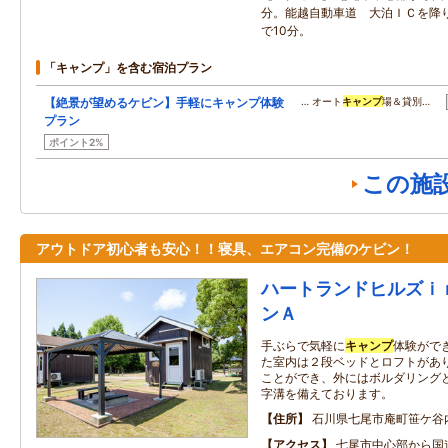
分。能越自動車道 大泊ＩＣを降り
で10分。
「キャンプ」を含む宿泊プラン
【絶景が望めるケビン】手軽にキャンプ体験
… オート
キャンプ
場＆貸別…
プラン
ポイント2%
この施
アウトドア初心者も安心！！寝具、エアコン完備のケビン！
ハートランドヒルズｉ
ンＡ
手ぶらで気軽に
キャンプ
体験がで
た室内は２段ベッドとロフトがあ
ことができ、外にはボルダリング
字溝を備えております。
住所
石川県七尾市庵町笹ケ谷
アクセス
七尾市中心部から国道