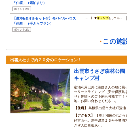
「住箱」（素泊まり）
ポイント2%
【温浴&タオルセット付】モバイルハウス
…！】 ▼
キャンプ
をしてみ…
「住箱」（手ぶらプラン）
ポイント2%
この施
出雲大社まで約２０分のロケーション！
出雲市うさぎ森林公
キャンプ村
宿泊利用以外に漁師さんの船に乗
ツリークライミング（安全保護具
り）体験へのご予約も可能です！ 
地にお問い合わせください。
住所
島根県出雲市大社町鷺浦
アクセス
【車】稲佐の浜から
碕方面へ。途中県道２３号を鷺浦
さぎ入口看板あり。