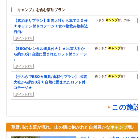
「キャンプ」を含む宿泊プラン
【素泊まりプラン】出雲大社から車で２０分
…うさぎ
キャンプ
村〕のル…
★キッチン付きコテージ！食べ物飲み物持込
自由♪
ポイント2%
【BBQのレンタル道具付★】★出雲大社か
…森うさぎ
キャンプ
村〕 …
ら約20分♪自然に囲まれたロフト付コテージ
♪
ポイント2%
【手ぶらでBBQ★道具/食材付プラン】 出雲
…森うさぎ
キャンプ
村〕 …
大社から約20分★自然に囲まれたロフト付
コテージ★
ポイント2%
この施
草野川の支流が流れ、山の懐に抱かれた自然豊かな
キャンプ
場♪