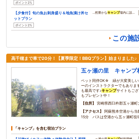
ポイント2%
【夕食付】旬の魚お刺身盛り＆地魚漬け丼セ
…然豊かな
キャンプ
場内に設…
ットプラン
ポイント2%
この施
高千穂まで車で20分！【夏季限定！BBQプラン】始まりました♪
五ヶ瀬の里 キャンプ
ペット同伴OK☆ 緑が大変美し
ーのインストラクターでもあります
も最高です♪
キャンプ
サイトもござ
もプレゼント中！
住所
宮崎県西臼杵郡五ヶ瀬町
アクセス
阿蘇熊本空港から当
15分 バスは空港から五ヶ瀬町役
「キャンプ」を含む宿泊プラン
…ヶ瀬の里
キャンプ
村管理棟…