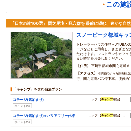
この施
「日本の滝100選」 関之尾滝・甌穴群を 眼前に望む、豊かな自
スノーピーク都城キャ
トレーラーハウス住箱－JYUBA
ージなどもご用意し、さまざまな
ただけます。レストランやカフェ
良い時間をお楽しみください。
住所
宮崎県都城市関之尾町６
アクセス
都城駅から/高崎観
行」関之尾滝バス停下車。徒歩約1
「キャンプ」を含む宿泊プラン
コテージ(素泊まり)
…ップ 【
キャンプ
用品】 …
ポイント2%
コテージ(素泊まり)※バリアフリー仕様
…ップ 【
キャンプ
用品】 …
ポイント2%