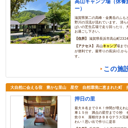
高山キャンプ場（休養
ー）
滋賀県第二の高峰・金糞岳のふも
野川の渓流が流れています。 清ら
ぱいの芝生広場で走り回ったり、
お過ごし下さい。
住所
滋賀県長浜市高山町232
アクセス
高山
キャンプ
場まで
が便利です。最寄りの長浜I.C.か
す。
この施
大自然に会える宿 豊かな里山 星空 自然環境に恵まれた町 
押日の里
最大８名までＯＫ！仲間が増えれ
車１５分 満点の星空まで０秒 
炊ＯＫ 屋根付きＢＢＱテラス完備
わい！思い出で作りに是非