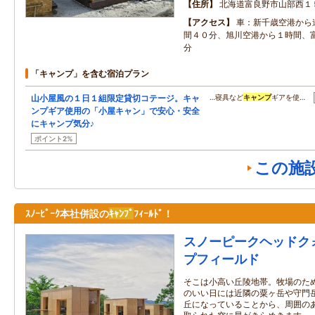
住所
北海道富良野市山部西１
アクセス
車：新千歳空港から
間４０分、旭川空港から１時間、
分
「キャンプ」を含む宿泊プラン
山小屋風の１日１組限定貸切コテージ。キャ
…寝具など
キャンプ
ギアを使…
ンプギア使用の「小屋キャン」で安心・安全
にキャンプ気分♪
ポイント2%
この施
ｽﾉｰﾋﾟｰｸ本社併設の
ｷｬﾝﾌﾟ
ﾌｨｰﾙﾄﾞ！
スノーピークヘッドク
プフィールド
そこは小高い丘陵地帯。牧場のた
のいい日には近隣の粟ヶ岳や守門
丘になっていることから、周囲の