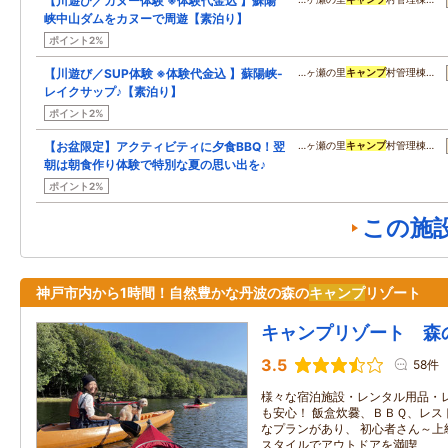
【川遊び／カヌー体験 ※体験代金込 】蘇陽
峡中山ダムをカヌーで周遊【素泊り】
ポイント2%
【川遊び／SUP体験 ※体験代金込 】蘇陽峡-
…ヶ瀬の里
キャンプ
村管理棟…
レイクサップ♪【素泊り】
ポイント2%
【お盆限定】アクティビティに夕食BBQ！翌
…ヶ瀬の里
キャンプ
村管理棟…
朝は朝食作り体験で特別な夏の思い出を♪
ポイント2%
この施
神戸市内から1時間！自然豊かな丹波の森の
キャンプ
リゾート
キャンプリゾート 森
3.5
58件
様々な宿泊施設・レンタル用品・
も安心！ 飯盒炊爨、ＢＢＱ、レス
なプランがあり、 初心者さん～上
スタイルでアウトドアを満喫