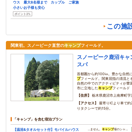
ウス 最大8名様まで カップル ご家族
小さいお子様も安心
ポイント2%
この施
関東初。スノーピーク直営の
キャンプ
フィールド。
スノーピーク鹿沼キャ
スパ
首都圏から約100㎞。豊かな自然に
プ
フィールド。関東屈指の清流と
自然の中でのアクティビティが豊
市に立地した
キャンプ
フィールド
住所
栃木県鹿沼市上南摩町字沢
アクセス
最寄りICより車で約
りタクシーで約15分。
「キャンプ」を含む宿泊プラン
【温浴&タオルセット付】モバイルハウス
…ません。
キャンプ
場のシャ…