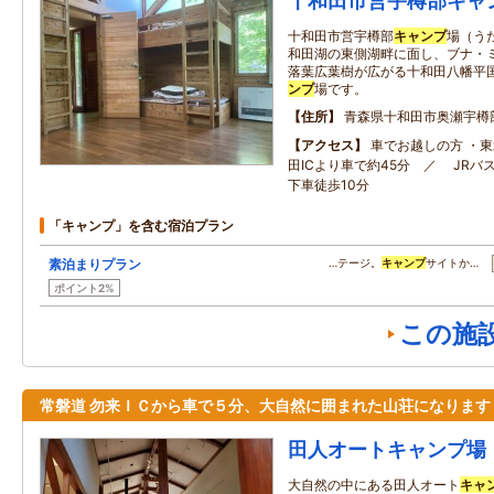
十和田市営宇樽部キャ
十和田市営宇樽部
キャンプ
場（う
和田湖の東側湖畔に面し、ブナ・
落葉広葉樹が広がる十和田八幡平
ンプ
場です。
住所
青森県十和田市奥瀬宇樽
アクセス
車でお越しの方 ・
田ICより車で約45分 ／ JRバ
下車徒歩10分
「キャンプ」を含む宿泊プラン
素泊まりプラン
…テージ。
キャンプ
サイトか…
ポイント2%
この施
常磐道 勿来ＩＣから車で５分、大自然に囲まれた山荘になります
田人オートキャンプ場
大自然の中にある田人オート
キャ