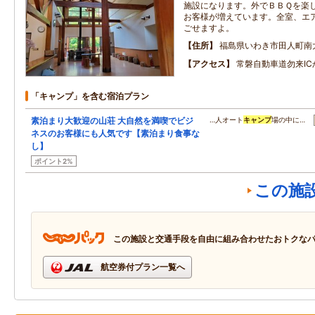
施設になります。外でＢＢＱを楽
お客様が増えています。全室、エ
ごせますよ。
住所
福島県いわき市田人町南
アクセス
常磐自動車道勿来IC
「キャンプ」を含む宿泊プラン
素泊まり大歓迎の山荘 大自然を満喫でビジ
…人オート
キャンプ
場の中に…
ネスのお客様にも人気です【素泊まり食事な
し】
ポイント2%
この施
この施設と交通手段を自由に組み合わせたおトクな
航空券付プラン一覧へ