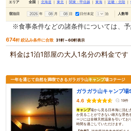
エリア
全国
｜
北海道
｜
東北
｜
関東・甲信越
｜
東海
｜
近畿・北陸
｜
年
月
日
日付未定
泊
宿泊日
人数等
※食事条件などの諸条件については、予
674
軒 絞込み条件に合致
31軒～60軒表示
料金は1泊1部屋の大人1名分の料金で
一年を通じて自然を満喫できるガラガラ山
キャンプ
場コテージ
ガラガラ山キャンプ場S
4.6
19件
キャンプ
場から見る日本海に沈む
か見ることができない雄大な景色
ージには全棟天然温泉を引いてお
時間を過ごしていただけます。