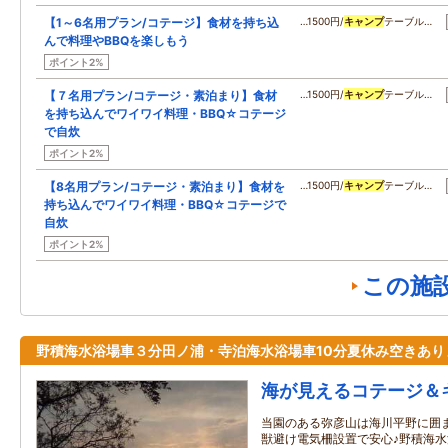
【1～6名用プラン/コテージ】食材を持ち込
…1500円/
キャンプ
テーブル…
んで料理やBBQを楽しもう
ポイント2%
【７名用プラン/コテージ・素泊まり】食材
…1500円/
キャンプ
テーブル…
を持ち込んでワイワイ料理・BBQ☆コテージ
で自炊
ポイント2%
【8名用プラン/コテージ・素泊まり】食材を
…1500円/
キャンプ
テーブル…
持ち込んでワイワイ料理・BBQ☆コテージで
自炊
ポイント2%
この施
野積海水浴場車３分田ノ浦・寺泊海水浴場車10分夏休み空きあり
海が見えるコテージ＆
当園のある弥彦山は海川平野に囲
獣避け電気柵設置で安心♪野積海