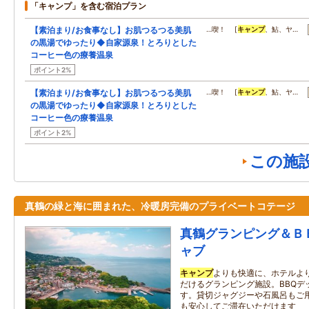
「キャンプ」を含む宿泊プラン
【素泊まり/お食事なし】お肌つるつる美肌
…喫！ [
キャンプ
、鮎、ヤ…
の黒湯でゆったり◆自家源泉！とろりとした
コーヒー色の療養温泉
ポイント2%
【素泊まり/お食事なし】お肌つるつる美肌
…喫！ [
キャンプ
、鮎、ヤ…
の黒湯でゆったり◆自家源泉！とろりとした
コーヒー色の療養温泉
ポイント2%
この施
真鶴の緑と海に囲まれた、冷暖房完備のプライベートコテージ
真鶴グランピング＆Ｂ
ャブ
キャンプ
よりも快適に、ホテルよ
だけるグランピング施設。BBQデ
す。貸切ジャグジーや石風呂もご
も安心してご滞在いただけます