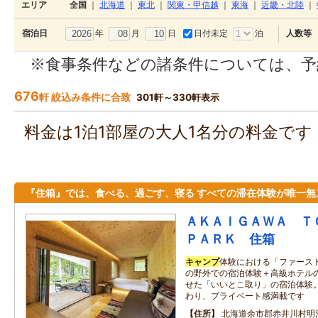
エリア
全国
｜
北海道
｜
東北
｜
関東・甲信越
｜
東海
｜
近畿・北陸
｜
年
月
日
日付未定
泊
宿泊日
人数等
※食事条件などの諸条件については、予
676
軒 絞込み条件に合致
301軒～330軒表示
料金は1泊1部屋の大人1名分の料金で
『住箱』では、食べる、過ごす、寝る すべての滞在体験が唯一無
ＡＫＡＩＧＡＷＡ Ｔ
ＰＡＲＫ 住箱
キャンプ
体験における「ファース
の野外での宿泊体験＋高級ホテル
せた「いいとこ取り」の宿泊体験
わり、プライベート感満載です
住所
北海道余市郡赤井川村明