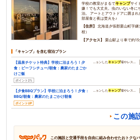
学校の教室がまるで
キャンプ
サイ
嫌！でも大丈夫。虫のいない冬に
泊。 アートとアウトドアに囲まれ
部屋食と夜は焚火を♪
住所
北海道夕張郡栗山町字継
校）
アクセス
栗山駅より車で約15
「キャンプ」を含む宿泊プラン
【温泉チケット特典】学校に泊まろう！夕
…ョンした
キャンプ
場やレス…
食：ビーフシチュー/朝食：農家のたまごか
けご飯
ポイント2%
【夕食BBQプラン】学校に泊まろう！夕食：
…ョンした
キャンプ
場やレス…
BBQ/朝食：農家のたまごかけ朝食
ポイントUP
この施
この施設と交通手段を自由に組み合わせたおトクな