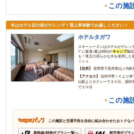
この施
冬はホテル目の前がゲレンデ！雪上車体験でお越しください！
ホテルタガワ
スキーシーズンはホテルがゲレンデ内に
ﾄﾞに最適♪夏はBBQや
キャンプ
施設
も！竜王の清らかな水を使用した
ッシュ
住所
長野県下高井郡山ノ内町
アクセス
信州中野ＩＣより車
山駅よりタクシーで３０分、湯田
で２０分
この施
この施設と交通手段を自由に組み合わせたおトクな
新幹線/特急付プラン一覧へ
航空券付プラ