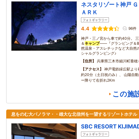
ネスタリゾート神戸 Ｇ
ＡＲＫ
フォトギャラリー
4.4
96件
神戸・三ノ宮から車で約40分。 
＆
キャンプ
――『グランピング＆B
然温泉・アスレチックなど大自然
シャルグランピング♪
住所
兵庫県三木市細川町垂穂
アクセス
神戸電鉄緑丘駅より
約20分（土日祝のみ）、 山陽自
ー降りて右折れ2Km
この施
息をのむ大パノラマ・・雄大な北信州を一望するリゾートホテル
SBC RESORT KIJIMA
フォトギャラリー