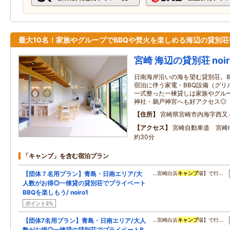
最大10名！家族やグループでBBQや焚火を楽しめる海辺の貸別荘
宮崎 海辺の貸別荘 noiro
日南海岸沿いの海を望む貸別荘。8
宿泊に伴う家電・BBQ設備（グリ
一式整った一棟貸しは家族やグル
神社・鵜戸神宮へも好アクセス◎
住所
宮崎県宮崎市内海字西又
アクセス
宮崎自動車道 宮崎
約30分
「キャンプ」を含む宿泊プラン
【団体７名用プラン】青島・日南エリア/大
…宮崎白浜
キャンプ
場】で行…
人数がお得◎一棟貸の貸別荘でプライベート
BBQを楽しもう/ noiro1
ポイント2%
【団体7名用プラン】青島・日南エリア/大人
…宮崎白浜
キャンプ
場】で行…
数がお得◎一棟貸の貸別荘でプライベートB