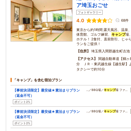
ア埼玉おごせ
フォトギャラリー
4.0
68件
東京から約1時間 露天風呂、温泉
体育館、ゴルフ練習、
キャンプ
場
ホテル！ 2食付、直前割引、じゃ
ランをご提供！
住所
埼玉県入間郡越生町古池
アクセス
関越自動車道【鶴ヶ島
分 ＪＲ・東武越生線【越生駅】
タクシーで約10分
「キャンプ」を含む宿泊プラン
【事前決済限定】最安値★素泊まりプラン
…／BBQ場／
キャンプ
場 ファ…
（返金不可）
ポイント2%
【事前決済限定】最安値★素泊まりプラン
…／BBQ場／
キャンプ
場 ファ…
（返金不可）
ポイント2%