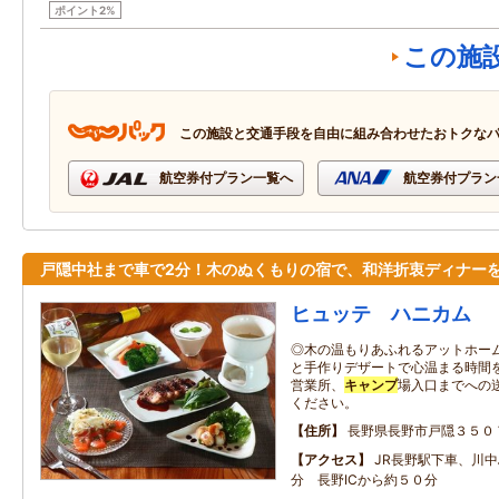
ポイント2%
この施
この施設と交通手段を自由に組み合わせたおトクな
航空券付プラン一覧へ
航空券付プラン
戸隠中社まで車で2分！木のぬくもりの宿で、和洋折衷ディナーを
ヒュッテ ハニカム
◎木の温もりあふれるアットホーム
と手作りデザートで心温まる時間を
営業所、
キャンプ
場入口までへの
ください。
住所
長野県長野市戸隠３５０
アクセス
JR長野駅下車、川
分 長野ICから約５０分