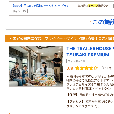
【BBQ】手ぶらで宿泊バーベキュープラン
…当施設は
キャンプ
施設やグ…
ポイント2%
この施
＜国定公園内に佇む、プライベートヴィラ＞旅行応援！コスパ最
THE TRAILERHOUSE 
TSUBAKI PREMIUM
フォトギャラリー
3.9
11件
★福岡から車で60分／呼子から4
時間の海辺で気軽にアウトドア♪
プレミアムサイズ＆専用テラスも
ラン＆温泉利用OK＜ペットOK＞
住所
長崎県松浦市福島町喜内
アクセス
福岡から車で60分／
ウステンボスまで60分。