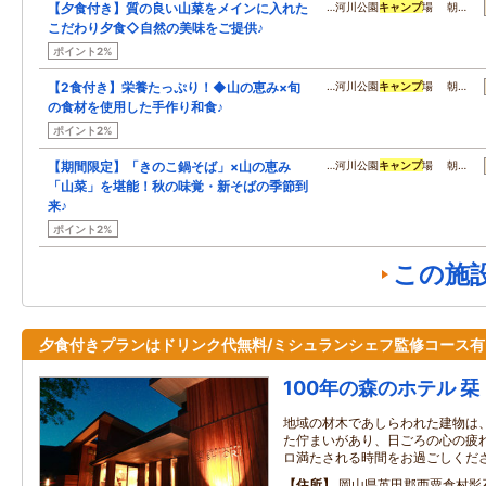
【夕食付き】質の良い山菜をメインに入れた
…河川公園
キャンプ
場 朝…
こだわり夕食◇自然の美味をご提供♪
ポイント2%
【2食付き】栄養たっぷり！◆山の恵み×旬
…河川公園
キャンプ
場 朝…
の食材を使用した手作り和食♪
ポイント2%
【期間限定】「きのこ鍋そば」×山の恵み
…河川公園
キャンプ
場 朝…
「山菜」を堪能！秋の味覚・新そばの季節到
来♪
ポイント2%
この施
夕食付きプランはドリンク代無料/ミシュランシェフ監修コース有
100年の森のホテル 栞
地域の材木であしらわれた建物は
た佇まいがあり、日ごろの心の疲
ロ満たされる時間をお過ごしくだ
住所
岡山県英田郡西粟倉村影