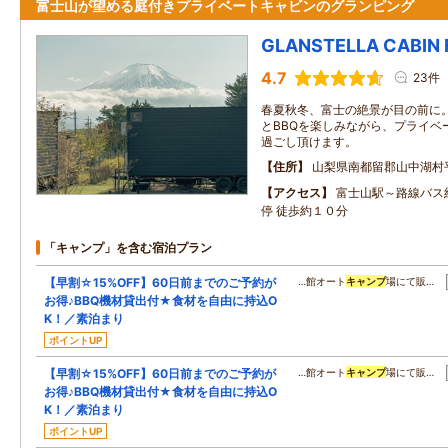
富士山が望める庭付きプライベートキャビンのグランピング
GLANSTELLA CABIN 
4.7
23件
春夏秋冬、富士の絶景が目の前に
とBBQを楽しみながら、プライベ
過ごし頂けます。
住所
山梨県南都留郡山中湖村
アクセス
富士山駅～路線バス
停 徒歩約１０分
「キャンプ」を含む宿泊プラン
【早割☆15%OFF】60日前までのご予約が
…館オート
キャンプ
場にて販…
お得♪BBQ機材貸出付★食材を自由に持込O
K！／素泊まり
ポイントUP
【早割☆15%OFF】60日前までのご予約が
…館オート
キャンプ
場にて販…
お得♪BBQ機材貸出付★食材を自由に持込O
K！／素泊まり
ポイントUP