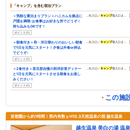
「キャンプ」を含む宿泊プラン
＜気軽な素泊まりプラン＞ハニカムを拠点に
…社入口／
キャンプ
場入口ま…
戸隠を満喫♪お食事はお好きな所でどうぞ！
持ち込みもOKです！
ポイント2%
＜朝食付き＞和・洋日替わりのおいしい朝食
…社入口／
キャンプ
場入口ま…
で1日を元気にスタート！夕食は外食or持込
でどうぞ♪
ポイント2%
＜2食付き＞若旦那自慢の和洋折衷ディナー
…社入口／
キャンプ
場入口ま…
と1日を元気にスタートさせる朝食をお楽し
みください！
ポイント2%
この施
首都圏から約1時間！県内有数ｐH10.3天然温泉の宿 越生温泉
越生温泉 美白の湯 温