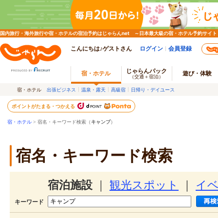
国内旅行・海外旅行や宿・ホテルの宿泊予約はじゃらんnet ～日本最大級の宿・ホテル予約サイト
こんにちは♪ゲストさん
ログイン
会員登録
じゃらんパック
宿・ホテル
遊び・体験
（交通＋宿泊）
宿・ホテル
出張ビジネス
温泉・露天
高級宿
日帰り・デイユース
ポイントがたまる・つかえる
宿・ホテル
> 宿名・キーワード検索（
キャンプ
）
宿名・キーワード検索
宿泊施設
｜
観光スポット
｜
イ
キーワード