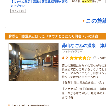
【じゃらん限定】温泉＆露天風呂満喫★素泊
…BBQ場、
キャンプ
場などア…
まりプラン
ポイント2%
この施
薪香る田舎温泉とほっこりサウナとこだわり田舎メシの湯宿
蒜山なごみの温泉 津
フォトギャラリー
4.2
273件
蒜山の東端にたたずむ昔ながらの
奥底までほっこりするサウナでと
ニューアルの「こだわり田舎メシ
館ならではのメニューも色々！
住所
岡山県真庭市蒜山下和１
アクセス
米子自動車道：蒜山I
原ＩＣから車で20分、最寄りのス
まで15分