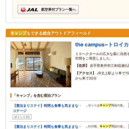
航空券付プラン一覧へ
キャンプ
もできる総合アウトドアフィールド
the campus~トロイ
１５ヘクタールの広大な森に自然
空間をご用意しました。
住所
岩手県奥州市江刺稲瀬払
アクセス
JR北上駅より車で1
から車で20分
「キャンプ」を含む宿泊プラン
【素泊まりステイ】時間も食事も気ままな・
…セットは
キャンプ
用品の追…
コテージ
ポイント2%
【素泊まりステイ】時間も食事も気ままな・
…のの他、
キャンプ
用品の追…