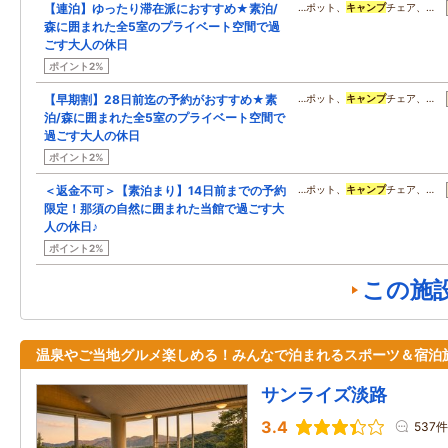
【連泊】ゆったり滞在派におすすめ★素泊/
…ポット、
キャンプ
チェア、…
森に囲まれた全5室のプライベート空間で過
ごす大人の休日
ポイント2%
【早期割】28日前迄の予約がおすすめ★素
…ポット、
キャンプ
チェア、…
泊/森に囲まれた全5室のプライベート空間で
過ごす大人の休日
ポイント2%
＜返金不可＞【素泊まり】14日前までの予約
…ポット、
キャンプ
チェア、…
限定！那須の自然に囲まれた当館で過ごす大
人の休日♪
ポイント2%
この施
温泉やご当地グルメ楽しめる！みんなで泊まれるスポーツ＆宿泊
サンライズ淡路
3.4
537件