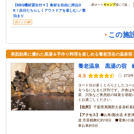
【BBQ機材貸出付☆】食材を自由に持込O
…館オート
キャンプ
場にて販…
K！自分たちらしくアウトドアを楽しむ♪／素
泊まり
ポイントUP
この施
美肌効果に優れた黒湯＆手作り料理を楽しめる養老渓谷の温泉宿
養老温泉 黒湯の宿 
4.5
273件
ヨード分が多くとろりとしたコー
るつるになると評判です。夕食は
菜、川魚など奥房総の味覚を堪能
とお過ごしください。
住所
千葉県夷隅郡大多喜町葛
アクセス
■お車/圏央道 木更津
道 市原鶴舞IC約18分 ■電車/小
車お車約5分