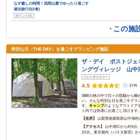
なす癒しの時間！浅間山麓でゆったり過ごす
連泊旅(1泊2食)
ポイント2%
この施
特別な日（THE DAY）を過ごすグランピング施設
ザ・デイ ポストジェ
ングヴィレッジ 山中
フォトギャラリー
4.5
37件
湖畔の林の中で日々の喧騒から離
い。そんな特別な日を過ごすグラ
す。
キャンプ
のようなアウトドア
ト内では快適にお過ごし頂けます
住所
山梨県南都留郡山中湖村
アクセス
山中湖ICから約5分
20分。東京都内（バスタ新宿）か