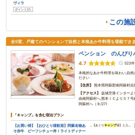
ヴィラ
ポイント2%
この施
全5室、戸建てのペンションで自然と本格あか牛料理を堪能でき
ペンション のんびり
4.7
523件
本格的なあか牛料理を味わい,自然
ださい
住所
熊本県阿蘇郡南阿蘇村吉
アクセス
益城空港インターよ
由南阿蘇村へ,熊本ＩＣより５７号
阿蘇村へ（８/27)
「キャンプ」を含む宿泊プラン
【お買い得】【おひとり様歓迎】阿蘇名物あ
…【あぐり
キャンプ
場】と入…
そ赤牛 ビーフシチュー丼！ライトディナー