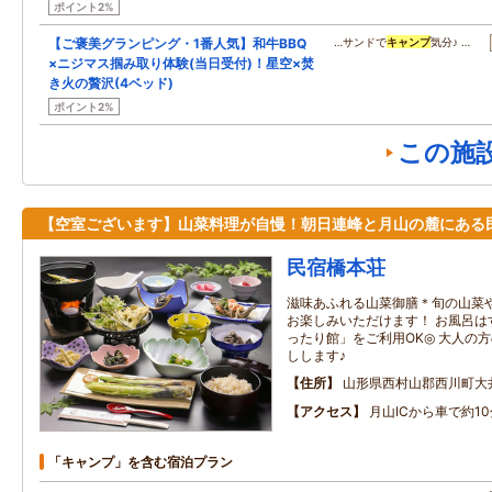
ポイント2%
【ご褒美グランピング・1番人気】和牛BBQ
…サンドで
キャンプ
気分♪ …
×ニジマス掴み取り体験(当日受付)！星空×焚
き火の贅沢(4ベッド)
ポイント2%
この施
【空室ございます】山菜料理が自慢！朝日連峰と月山の麓にある
民宿橋本荘
滋味あふれる山菜御膳＊旬の山菜
お楽しみいただけます！ お風呂は
ったり館」をご利用OK◎ 大人の
しします♪
住所
山形県西村山郡西川町大
アクセス
月山ICから車で約10
「キャンプ」を含む宿泊プラン