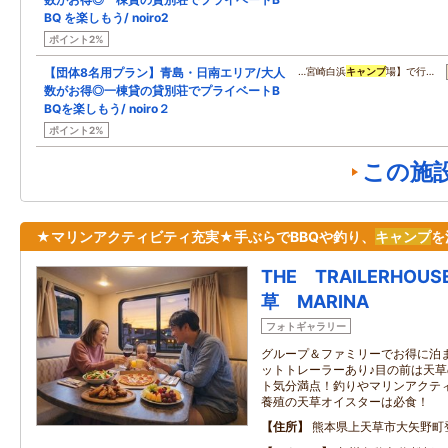
BQ を楽しもう/ noiro2
ポイント2%
【団体8名用プラン】青島・日南エリア/大人
…宮崎白浜
キャンプ
場】で行…
数がお得◎一棟貸の貸別荘でプライベートB
BQを楽しもう/ noiro２
ポイント2%
この施
★マリンアクティビティ充実★手ぶらでBBQや釣り、
キャンプ
を
THE TRAILERHOUS
草 MARINA
フォトギャラリー
グループ＆ファミリーでお得に泊
ットトレーラーあり♪目の前は天
ト気分満点！釣りやマリンアクテ
養殖の天草オイスターは必食！
住所
熊本県上天草市大矢野町