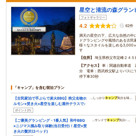
星空と清流の森グランピン
フォトギャラリー
4.2
62件
満天の星空の下、広大な自然の中
ドグランピングや風情のある古民
様々なスタイルを楽しめる3,000
す
住所
埼玉県秩父市定峰２４５
アクセス
車：関越自動車道 
分 電車：西武秩父駅よりバスにて
停下車30秒
「キャンプ」を含む宿泊プラン
【古民家泊で手ぶらで炭火BBQ】秩父名物ホ
…しっかり
キャンプ
気分を味…
ルモン×焚き火×星空を楽しむ屋外テラスで♪
ポイント2%
【ご褒美グランピング・1番人気】和牛BBQ
…サンドで
キャンプ
気分♪ …
×ニジマス掴み取り体験(当日受付)！星空×焚
き火の贅沢(2ベッド)