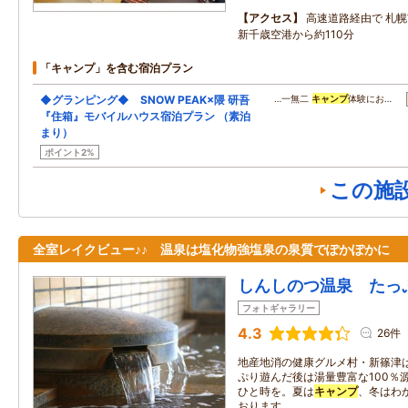
アクセス
高速道路経由で 札幌
新千歳空港から約110分
「キャンプ」を含む宿泊プラン
◆グランピング◆ SNOW PEAK×隈 研吾
…一無二
キャンプ
体験にお…
『住箱』モバイルハウス宿泊プラン （素泊
まり）
ポイント2%
この施
全室レイクビュー♪♪ 温泉は塩化物強塩泉の泉質でぽかぽかに
しんしのつ温泉 たっ
フォトギャラリー
4.3
26件
地産地消の健康グルメ村・新篠津
ぷり遊んだ後は湯量豊富な100％
ひと時を。夏は
キャンプ
、冬はわ
おります。