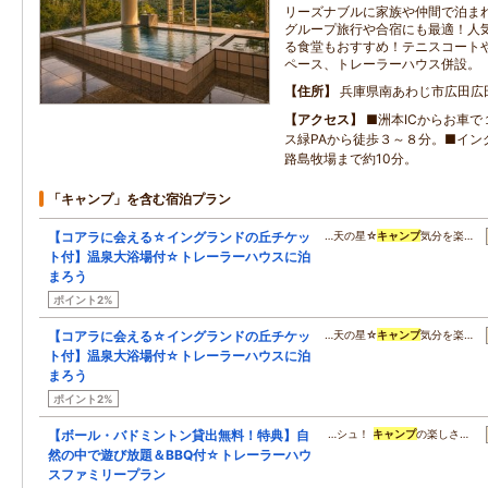
リーズナブルに家族や仲間で泊ま
グループ旅行や合宿にも最適！人
る食堂もおすすめ！テニスコート
ペース、トレーラーハウス併設。
住所
兵庫県南あわじ市広田広
アクセス
■洲本ICからお車
ス緑PAから徒歩３～８分。■イン
路島牧場まで約10分。
「キャンプ」を含む宿泊プラン
【コアラに会える☆イングランドの丘チケッ
…天の星☆
キャンプ
気分を楽…
ト付】温泉大浴場付☆トレーラーハウスに泊
まろう
ポイント2%
【コアラに会える☆イングランドの丘チケッ
…天の星☆
キャンプ
気分を楽…
ト付】温泉大浴場付☆トレーラーハウスに泊
まろう
ポイント2%
【ボール・バドミントン貸出無料！特典】自
…シュ！
キャンプ
の楽しさ…
然の中で遊び放題＆BBQ付☆トレーラーハウ
スファミリープラン