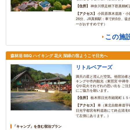
住所
神奈川県足柄下郡真鶴町
アクセス
小田原厚木道路・小
26分、JR真鶴駅：車で約5分、徒
ーがおすすめです）
この施
森林浴 BBQ ハイキング 花火 深緑の宿ようこそ日光へ
リトルベアーズ
満天の星と澄んだ空気。他宿泊者
キングや市内観光（東照宮 中禅寺
Ｑや花火それぞれの思い出を ご注
にご協力を願います。
住所
栃木県日光市細尾町１５
アクセス
車（東北自動車道宇
日光宇都宮有料道路にて終点清滝IC
て左側にあります。）
「キャンプ」を含む宿泊プラン