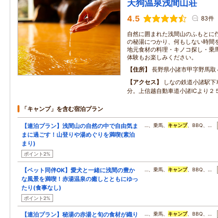
天狗温泉浅間山荘
4.5
83件
自然に囲まれた浅間山のふもとに佇
の秘湯につかり、何もしない時間を
地元食材の料理・キノコ探し・乗馬
体験もお楽しみください。
住所
長野県小諸市甲字野馬取
アクセス
しなの鉄道小諸駅下
分。上信越自動車道小諸ICより２
「キャンプ」を含む宿泊プラン
【連泊プラン】浅間山の自然の中で自由気ま
…、乗馬、
キャンプ
、BBQ、…
まに過ごす！山登りや湯めぐりを満喫(素泊
まり)
ポイント2%
【ペット同伴OK】愛犬と一緒に浅間の豊か
…、乗馬、
キャンプ
、BBQ、…
な風景を満喫！赤湯温泉の癒しとともにゆっ
たり(食事なし)
ポイント2%
【連泊プラン】秘湯の赤湯と旬の食材が織り
…、乗馬、
キャンプ
、BBQ、…