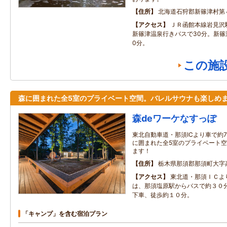
住所
北海道石狩郡新篠津村第
アクセス
ＪＲ函館本線岩見沢
新篠津温泉行きバスで30分。新篠
0分。
この施
森に囲まれた全5室のプライベート空間。バレルサウナも楽しめ
森deワーケなすっぽ
東北自動車道・那須ICより車で約
に囲まれた全5室のプライベート
ます！
住所
栃木県那須郡那須町大字
アクセス
東北道・那須ＩＣよ
は、那須塩原駅からバスで約３０
下車、徒歩約１０分。
「キャンプ」を含む宿泊プラン