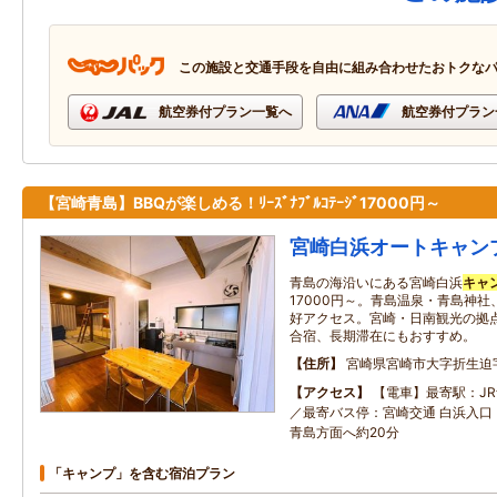
この施設と交通手段を自由に組み合わせたおトクな
航空券付プラン一覧へ
航空券付プラン
【宮崎青島】BBQが楽しめる！ﾘｰｽﾞﾅﾌﾞﾙｺﾃｰｼﾞ17000円～
宮崎白浜オートキャン
青島の海沿いにある宮崎白浜
キャ
17000円～。青島温泉・青島神
好アクセス。宮崎・日南観光の拠
合宿、長期滞在にもおすすめ。
住所
宮崎県宮崎市大字折生迫
アクセス
【電車】最寄駅：JR
／最寄バス停：宮崎交通 白浜入口 
青島方面へ約20分
「キャンプ」を含む宿泊プラン