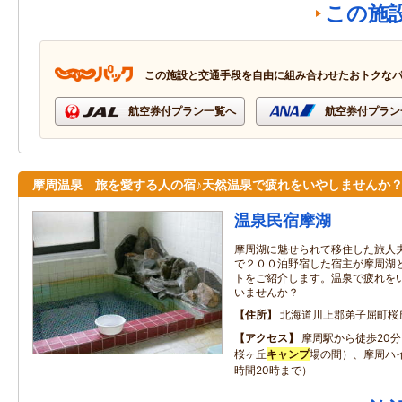
この施
この施設と交通手段を自由に組み合わせたおトクな
航空券付プラン一覧へ
航空券付プラン
摩周温泉 旅を愛する人の宿♪天然温泉で疲れをいやしませんか
温泉民宿摩湖
摩周湖に魅せられて移住した旅人
で２００泊野宿した宿主が摩周湖
トをご紹介します。温泉で疲れを
いませんか？
住所
北海道川上郡弟子屈町桜
アクセス
摩周駅から徒歩20
桜ヶ丘
キャンプ
場の間）、摩周ハ
時間20時まで）