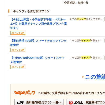
「今宮戎駅」徒歩4分
「キャンプ」を含む宿泊プラン
【4名以上限定・小学生以下半額・バスルー
外での
キャンプ
は暑くて大変…
ム付】お部屋でキャンプ気分体験プラン☆素
泊まり
ポイントUP
【事前決済でお得】スマートチェックイン☆
…って疑似
キャンプ
体験をお…
朝食付
ポイントUP
【17時In/10時Outでお得】ショートステイ
…って疑似
キャンプ
体験をお…
☆朝食付
ポイントUP
この施
この施設と交通手段を自由に組み合わせたおトクな
新幹線/特急付プラン一覧へ
航空券付プラ