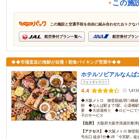
この施
この施設と交通手段を自由に組み合わせたおトクな
航空券付プラン一覧へ
航空券付プラン
◆◆市場直送の海鮮が自慢！朝食バイキング営業中◆◆
ホテルソビアルなんば
フォトギャラリー
4.4
1,41
◆大阪メトロ 御堂筋線/四つ橋線
秒 ◆なんば駅まで1駅、心斎橋
要 ◆大浴場有り ◆ロビーにて
子のサービス
住所
大阪府大阪市浪速区敷津
アクセス
◆大阪メトロ 御堂筋
号出口 徒歩1分◆JR「今宮駅」徒