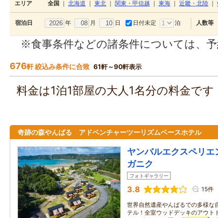
エリア
全国
｜
北海道
｜
東北
｜
関東・甲信越
｜
東海
｜
近畿・北陸
｜
年
月
日
日付未定
泊
宿泊日
人数等
※食事条件などの諸条件については、予
676
軒 絞込み条件に合致
61軒～90軒表示
料金は1泊1部屋の大人1名分の料金で
奇跡の森やんばる アドベンチャーツーリズムベースホテル
ヤンバルエクスペリエ
ガニク
フォトギャラリー
3.8
15件
世界自然遺産やんばるでの多様な
テル！全室ウッドデッキのアウト