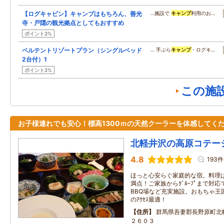
【ログキャビン】キャンプはもちろん、善光
…施設で
キャンプ
利用のお…
寺・戸隠の観光拠点としてもおすすめ
ポイント2%
ベルテントリゾートプラン（シングルベッド
… 手ぶら
キャンプ
・ログキ…
2台付）1
ポイント2%
この施
お子様連れでも安心！標高1300ｍの天然クーラーを体感してく
北軽井沢の高原コテー
4.8
193件
ほっと心安らぐ家庭的な宿。料理は地
満点！ご家族からｸﾞﾙｰﾌﾟまで対
BBQ場など充実施設。おもちゃ王
のｱｸｾｽ最適！
住所
群馬県吾妻郡長野原町北
２６０３