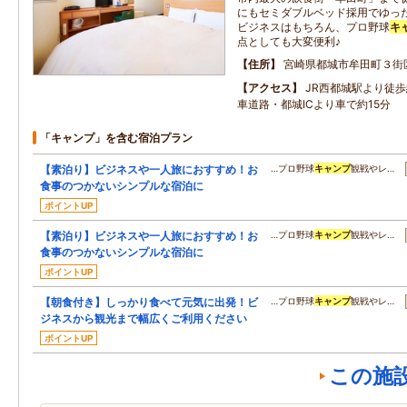
にもセミダブルベッド採用でゆっ
ビジネスはもちろん、プロ野球
キ
点としても大変便利♪
住所
宮崎県都城市牟田町３街
アクセス
JR西都城駅より徒
車道路・都城ICより車で約15分
「キャンプ」を含む宿泊プラン
【素泊り】ビジネスや一人旅におすすめ！お
…プロ野球
キャンプ
観戦やレ…
食事のつかないシンプルな宿泊に
ポイントUP
【素泊り】ビジネスや一人旅におすすめ！お
…プロ野球
キャンプ
観戦やレ…
食事のつかないシンプルな宿泊に
ポイントUP
【朝食付き】しっかり食べて元気に出発！ビ
…プロ野球
キャンプ
観戦やレ…
ジネスから観光まで幅広くご利用ください
ポイントUP
この施