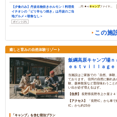
【夕食のみ】丹波名物炊きホルモン！料理長
…円 ★≪
キャンプ
ファイヤ…
イチオシの「ピリ辛もつ焼き」は丹波のご当
地グルメ＜朝食なし＞
ポイント2%
この施
癒しと育みの自然体験リゾート
飯綱高原キャンプ場ｎ
ｅｓｔｖｉｌｌａｇｅ
当施設はご家族での「自然、体験
ております。 信州の自然に触れあ
験、森林散策など普段味わうことの
い出が必ず増えるはず。
住所
長野県長野市上ケ屋２４
アクセス
「長野IC」から車で
IC」から約25分
「キャンプ」を含む宿泊プラン