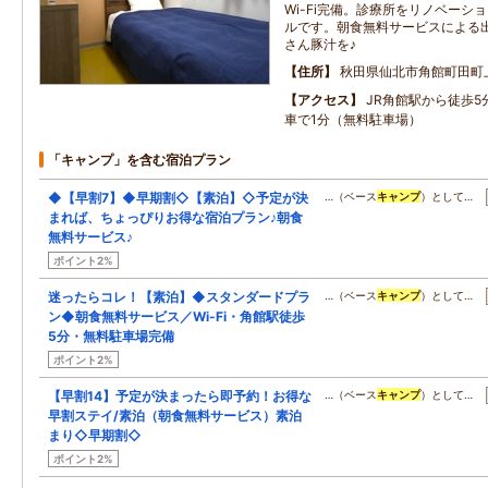
Wi-Fi完備。診療所をリノベーシ
ルです。朝食無料サービスによる
さん豚汁を♪
住所
秋田県仙北市角館町田町上
アクセス
JR角館駅から徒歩5
車で1分（無料駐車場）
「キャンプ」を含む宿泊プラン
◆【早割7】◆早期割◇【素泊】◇予定が決
…（ベース
キャンプ
）として…
まれば、ちょっぴりお得な宿泊プラン♪朝食
無料サービス♪
ポイント2%
迷ったらコレ！【素泊】◆スタンダードプラ
…（ベース
キャンプ
）として…
ン◆朝食無料サービス／Wi-Fi・角館駅徒歩
5分・無料駐車場完備
ポイント2%
【早割14】予定が決まったら即予約！お得な
…（ベース
キャンプ
）として…
早割ステイ/素泊（朝食無料サービス）素泊
まり◇早期割◇
ポイント2%