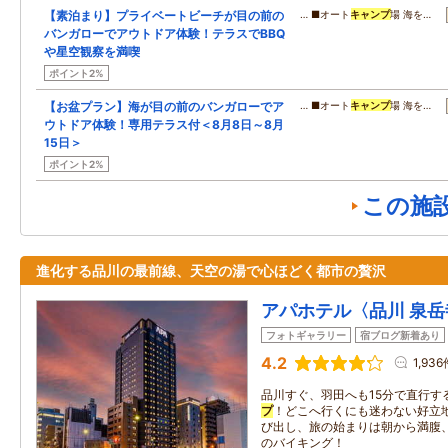
【素泊まり】プライベートビーチが目の前の
… ■オート
キャンプ
場 海を…
バンガローでアウトドア体験！テラスでBBQ
や星空観察を満喫
ポイント2%
【お盆プラン】海が目の前のバンガローでア
… ■オート
キャンプ
場 海を…
ウトドア体験！専用テラス付＜8月8日～8月
15日＞
ポイント2%
この施
進化する品川の最前線、天空の湯で心ほどく都市の贅沢
アパホテル〈品川 泉
フォトギャラリー
宿ブログ新着あり
4.2
1,936
品川すぐ、羽田へも15分で直行す
プ
！どこへ行くにも迷わない好立
び出し、旅の始まりは朝から満腹、
のバイキング！