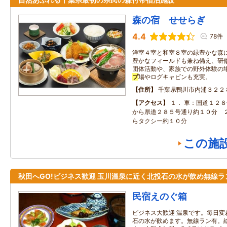
森の宿 せせらぎ
4.4
78件
洋室４室と和室８室の緑豊かな森
豊かなフィールドも兼ね備え、研
団体活動や、家族での野外体験の
プ
場やログキャビンも充実。
住所
千葉県鴨川市内浦３２２
アクセス
１． 車：国道１２
から県道２８５号通り約１０分 
らタクシー約１０分
この施
秋田へGO!ビジネス歓迎 玉川温泉に近く北投石の水が飲め無線ラ
民宿えのぐ箱
ビジネス大歓迎 温泉です。毎日変
石の水が飲めます。無線ラン有。