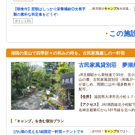
【朝食付】翌朝はしっかり栄養補給◎女将手
…島市国分
キャンプ
海水浴場…
製の素朴な和定食をどうぞ♪
ポイント2%
この施
湖国の里山で四季折々の和みの時を。古民家風癒しの一軒宿
古民家風貸別荘 夢湖
JR京都駅から新快速で35分、北
山の麓、古民家風貸別荘（和風ｺﾃｰｼ
が楽しめ、周囲にはｽｷｰ場多数有！自
配可。
住所
滋賀県大津市北小松１７
アクセス
JR/湖西線北小松駅
名神京都東ICから161号線を北へ約
「キャンプ」を含む宿泊プラン
びわ湖の見える1組限定一軒宿＋テントでキ
…歩10分！
キャンプ
場ではト…