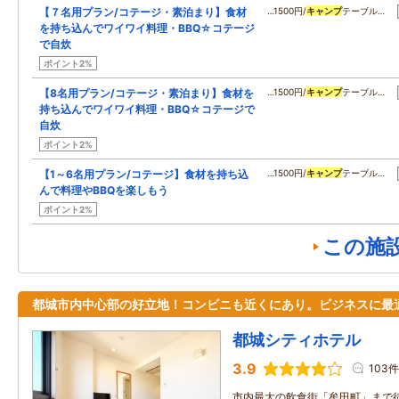
【７名用プラン/コテージ・素泊まり】食材
…1500円/
キャンプ
テーブル…
を持ち込んでワイワイ料理・BBQ☆コテージ
で自炊
ポイント2%
【8名用プラン/コテージ・素泊まり】食材を
…1500円/
キャンプ
テーブル…
持ち込んでワイワイ料理・BBQ☆コテージで
自炊
ポイント2%
【1～6名用プラン/コテージ】食材を持ち込
…1500円/
キャンプ
テーブル…
んで料理やBBQを楽しもう
ポイント2%
この施
都城市内中心部の好立地！コンビニも近くにあり。ビジネスに最
都城シティホテル
3.9
103件
市内最大の飲食街「牟田町」まで