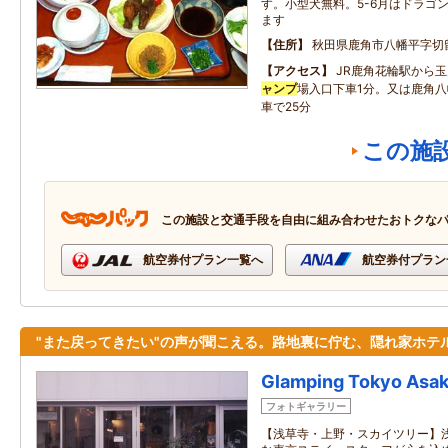
す。小型犬無料。5-6月はドラゴ
ます
住所
秋田県鹿角市八幡平字切
アクセス
JR鹿角花輪駅から
ャンプ
場入口下車1分。又は鹿角八幡
車で25分
この施
この施設と交通手段を自由に組み合わせたおトクな
航空券付プラン一覧へ
航空券付プラン
"また戻ってきたい"の声が聞こえる。路地裏に佇む、隠れ家ホテ
Glamping Tokyo Asa
フォトギャラリー
【浅草寺・上野・スカイツリー】