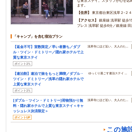
な東京ステイ。スタッフが心を込
ます。
住所
東京都台東区浅草２‐２４
アクセス
銀座線 浅草駅 徒歩
プレス 浅草駅 徒歩6分／銀座線 田
「キャンプ」を含む宿泊プラン
【返金不可】室数限定／早い者勝ち／ダブ
浅草寺にほど近い、大人のた…
ル・ツイン・ドミトリー／隠れ家ホテルで上
質な東京ステイ
ポイント2%
【連泊割】連泊で旅をもっと満喫／ダブル・
ゆっくり過ごす連泊ステイ …
ツイン・ドミトリー／浅草の隠れ家ホテルで
上質な東京ステイ
ポイント2%
[ダブル・ツイン・ドミトリー]荷物預かり無
浅草寺にほど近い、大人のた…
料・隠れ家ホテルで上質な東京ステイ＜キャ
ッシュレス決済限定＞
ポイントUP
この施