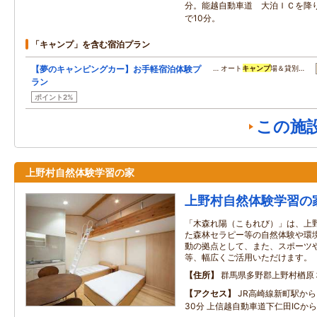
分。能越自動車道 大泊ＩＣを降り
で10分。
「キャンプ」を含む宿泊プラン
【夢のキャンピングカー】お手軽宿泊体験プ
… オート
キャンプ
場＆貸別…
ラン
ポイント2%
この施
上野村自然体験学習の家
上野村自然体験学習の
「木森れ陽（こもれび）」は、上
た森林セラピー等の自然体験や環
動の拠点として、また、スポーツ
等、幅広くご活用いただけます。
住所
群馬県多野郡上野村楢原
アクセス
JR高崎線新町駅から
30分 上信越自動車道下仁田ICから