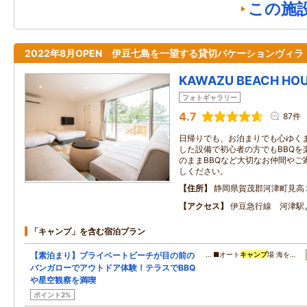
この施
2022年8月OPEN 伊豆七島を一望する貸切バケーションヴィラ
KAWAZU BEACH HOU
フォトギャラリー
4.7
87件
日帰りでも、お泊まりでも心ゆく
した設備で初心者の方でもBBQを
のままBBQなど大切なお仲間やご
しください。
住所
静岡県賀茂郡河津町見高
アクセス
伊豆急行線 河津駅
「キャンプ」を含む宿泊プラン
【素泊まり】プライベートビーチが目の前の
… ■オート
キャンプ
場 海を…
バンガローでアウトドア体験！テラスでBBQ
や星空観察を満喫
ポイント2%