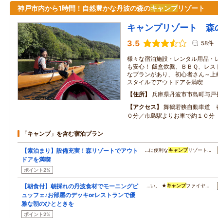
神戸市内から1時間！自然豊かな丹波の森の
キャンプ
リゾート
キャンプリゾート 森
3.5
58件
様々な宿泊施設・レンタル用品・
も安心！ 飯盒炊爨、ＢＢＱ、レス
なプランがあり、 初心者さん～上
スタイルでアウトドアを満喫
住所
兵庫県丹波市市島町与戸
アクセス
舞鶴若狭自動車道 
０分／市島駅よりお車で約１０分
「キャンプ」を含む宿泊プラン
【素泊まり】設備充実！森リゾートでアウト
…に便利な
キャンプ
リゾート…
ドアを満喫
ポイント2%
【朝食付】朝採れの丹波食材でモーニングビ
…い。 ★
キャンプ
ファイヤ…
ュッフェ♪お部屋のデッキorレストランで優
雅な朝のひとときを
ポイント2%