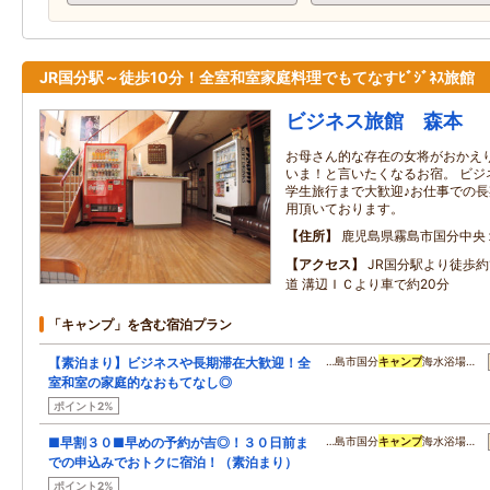
JR国分駅～徒歩10分！全室和室家庭料理でもてなすﾋﾞｼﾞﾈｽ旅館
ビジネス旅館 森本
お母さん的な存在の女将がおかえ
いま！と言いたくなるお宿。 ビジ
学生旅行まで大歓迎♪お仕事での
用頂いております。
住所
鹿児島県霧島市国分中央
アクセス
JR国分駅より徒歩約
道 溝辺ＩＣより車で約20分
「キャンプ」を含む宿泊プラン
【素泊まり】ビジネスや長期滞在大歓迎！全
…島市国分
キャンプ
海水浴場…
室和室の家庭的なおもてなし◎
ポイント2%
■早割３０■早めの予約が吉◎！３０日前ま
…島市国分
キャンプ
海水浴場…
での申込みでおトクに宿泊！（素泊まり）
ポイント2%