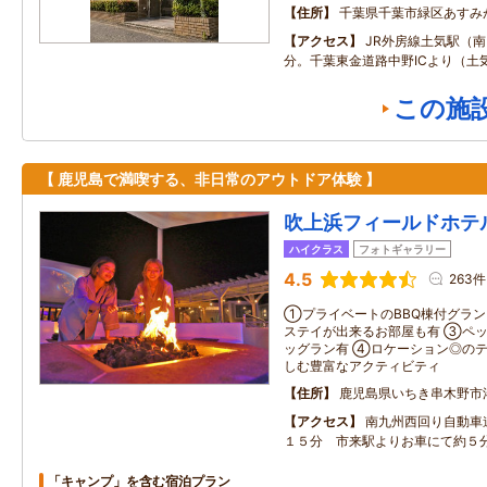
住所
千葉県千葉市緑区あすみが
アクセス
JR外房線土気駅（南
分。千葉東金道路中野ICより（土気
この施
【 鹿児島で満喫する、非日常のアウトドア体験 】
吹上浜フィールドホテ
ハイクラス
フォトギャラリー
4.5
263件
①プライベートのBBQ棟付グラン
ステイが出来るお部屋も有 ③ペッ
ッグラン有 ④ロケーション◎の
しむ豊富なアクティビティ
住所
鹿児島県いちき串木野市
アクセス
南九州西回り自動車道
１５分 市来駅よりお車にて約５
「キャンプ」を含む宿泊プラン