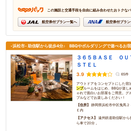
この施設と交通手段を自由に組み合わせたおトクな
航空券付プラン一覧へ
航空券付プラン
-浜松市- 助信駅から徒歩4分♪ BBQやボルダリングで遊べるお宿
３６５ＢＡＳＥ ＯＵ
ＳＴＥＬ
3.9
65件
アウトドアをコンセプトにした宿泊
ンプ
ルームをはじめ、BBQが楽し
ゃれで面白いお部屋をご用意。グ
プルなどでお楽しみください！
住所
静岡県浜松市中区曳馬２
Ｅ内
アクセス
遠州鉄道助信駅から徒
ら車で20分 。