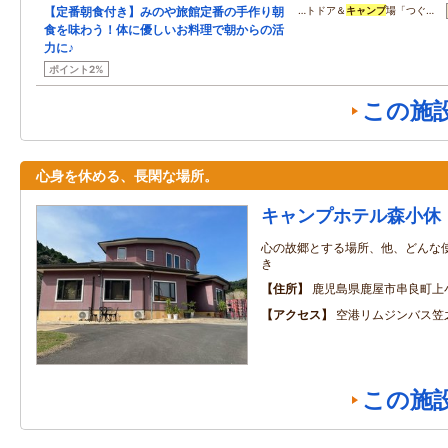
【定番朝食付き】みのや旅館定番の手作り朝
…トドア＆
キャンプ
場「つぐ…
食を味わう！体に優しいお料理で朝からの活
力に♪
ポイント2%
この施
心身を休める、長閑な場所。
キャンプホテル森小休
心の故郷とする場所、他、どんな使
き
住所
鹿児島県鹿屋市串良町上
アクセス
空港リムジンバス笠
この施