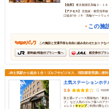
住所
東京都港区高輪２－１６
アクセス
京急線・都営浅草線
口徒歩1分 ＪＲ「高輪ゲートウェ
この施
この施設と交通手段を自由に組み合わせたおトクな
新幹線/特急付プラン一覧へ
航空券付プラ
JR土気駅から徒歩１分！ゴルフやビジネス、消防講習受講に便利
土気ステーションホテ
3.6
100件
富士通レディース開催地の「東急
ブ」 など人気のゴルフ場へのアク
ォレスト
キャンプ
ご利用の際など