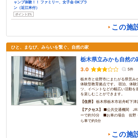
ャンプ体験！！ ファミリー、女子会 OKプラ
ン（近江米付）
ポイント2%
この施
ひと、まなび、みらいを繋ぐ、自然の家
栃木県立みかも自然の
3.0
5件
栃木市と佐野市にまたがる県営み
体験型教育拠点です。 宿泊、体験
ツ、イベントなどの幅広い活動を
を楽しむことができます。
住所
栃木県栃木市岩舟町下津原1
アクセス
■公共交通機関 J
ーで約10分 ■お車の場合 佐野
ら車で約5分
この施