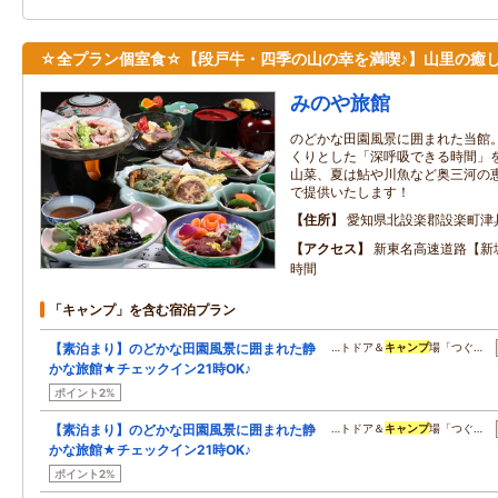
☆全プラン個室食☆【段戸牛・四季の山の幸を満喫♪】山里の癒
みのや旅館
のどかな田園風景に囲まれた当館
くりとした「深呼吸できる時間」
山菜、夏は鮎や川魚など奥三河の
で提供いたします！
住所
愛知県北設楽郡設楽町津
アクセス
新東名高速道路【新城
時間
「キャンプ」を含む宿泊プラン
【素泊まり】のどかな田園風景に囲まれた静
…トドア＆
キャンプ
場「つぐ…
かな旅館★チェックイン21時OK♪
ポイント2%
【素泊まり】のどかな田園風景に囲まれた静
…トドア＆
キャンプ
場「つぐ…
かな旅館★チェックイン21時OK♪
ポイント2%