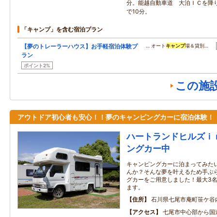
分。能越自動車道 大泊ＩＣを降り
で10分。
「キャンプ」を含む宿泊プラン
【夢のトレーラーハウス】お手軽宿泊体験プ
… オート
キャンプ
場＆貸別…
ラン
ポイント2%
この施
アウトドア初心者も安心！！夢のキャンピングカーに宿泊体験！
ハートランドヒルズｉ
ングカー中
キャンピングカーに泊まってみた
んか？そんな夢を叶えるため手ぶ
グカーをご用意しました！最大3
ます。
住所
石川県七尾市庵町笹ケ谷
アクセス
七尾市中心部から国道