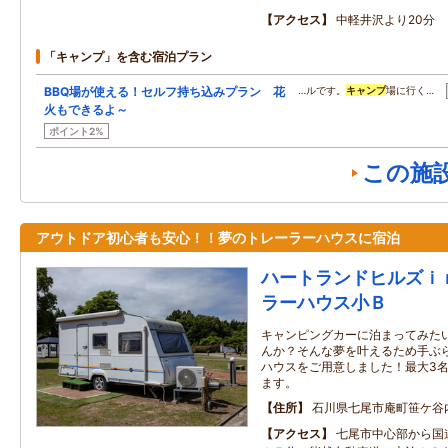
アクセス
中軽井沢より20分
「キャンプ」を含む宿泊プラン
BBQ場が使える！セルフ持ち込みプラン 花
…ルです。
キャンプ
場に行く…
火もできるよ～
ポイント2%
この施
アウトドア初心者も安心！！夢のトレーラーハウスに宿泊
ハートランドヒルズｉ
ラーハウス小Ｂ
キャンピングカーに泊まってみた
んか？そんな夢を叶えるため手ぶ
ハウスをご用意しました！最大3
ます。
住所
石川県七尾市庵町笹ケ谷
アクセス
七尾市中心部から国