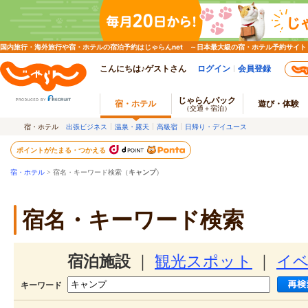
国内旅行・海外旅行や宿・ホテルの宿泊予約はじゃらんnet ～日本最大級の宿・ホテル予約サイト
こんにちは♪ゲストさん
ログイン
会員登録
じゃらんパック
宿・ホテル
遊び・体験
（交通＋宿泊）
宿・ホテル
出張ビジネス
温泉・露天
高級宿
日帰り・デイユース
ポイントがたまる・つかえる
宿・ホテル
> 宿名・キーワード検索（
キャンプ
）
宿名・キーワード検索
宿泊施設
｜
観光スポット
｜
イ
キーワード