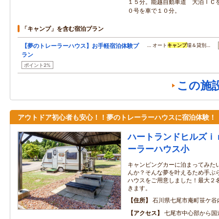
１５分。能越自動車道 大泊ＩＣ
０号を車で１０分。
「キャンプ」を含む宿泊プラン
【夢のトレーラーハウス】お手軽宿泊体験プ
… オート
キャンプ
場＆貸別…
ラン
ポイント2%
この施
アウトドア初心者も安心！！夢のトレーラーハウスに宿泊体験！
ハートランドヒルズｉ
ーラーハウス小
キャンピングカーに泊まってみた
んか？そんな夢を叶えるため手ぶ
ハウスをご用意しました！最大２
きます。
住所
石川県七尾市庵町笹ケ谷
アクセス
七尾市中心部から国道