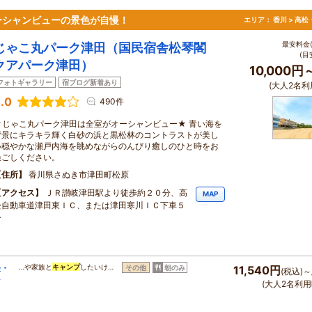
ーシャンビューの景色が自慢！
エリア：
香川 > 高
最安料金(
じゃこ丸パーク津田（国民宿舎松琴閣
(目
クアパーク津田）
10,000円
フォトギャラリー
宿ブログ新着あり
(大人2名利
.0
490件
★じゃこ丸パーク津田は全室がオーシャンビュー★ 青い海を
背景にキラキラ輝く白砂の浜と黒松林のコントラストが美し
い穏やかな瀬戸内海を眺めながらのんびり癒しのひと時をお
過ごしください。
住所
香川県さぬき市津田町松原
アクセス
ＪＲ讃岐津田駅より徒歩約２０分、高
MAP
松自動車道津田東ＩＣ、または津田寒川ＩＣ下車５
分
軽・
…や家族と
キャンプ
したいけ…
その他
朝のみ
11,540円
(税込)～
な
(大人2名利用