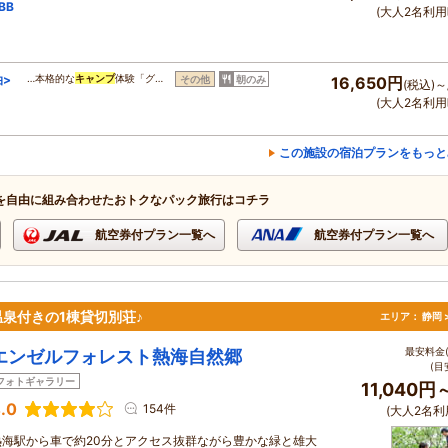
BB
(大人2名利用
泊>
…本格的な
キャンプ
体験「グ…
その他
朝のみ
16,650円
(税込)～
(大人2名利用
この施設の宿泊プランをもっと
を自由に組み合わせたおトクなパック旅行はコチラ
航空券付プラン一覧へ
航空券付プラン一覧へ
泉付きの1棟貸切別荘♪
エリア：
静岡 
最安料金(
エンゼルフォレスト熱海自然郷
(目
フォトギャラリー
11,040円
.0
154件
(大人2名利
熱海駅から車で約20分とアクセス抜群ながら豊かな緑と雄大