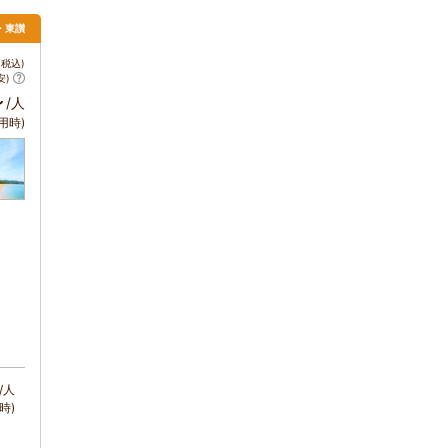
松・東讃
税込)
安)
～
/人
用時)
/人
時)