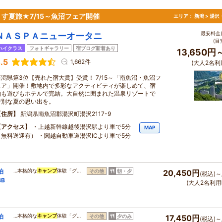
す夏旅★7/15～魚沼フェア開催
エリア：
新潟 > 湯
最安料金(
ＮＡＳＰＡニューオータニ
(目
ハイクラス
フォトギャラリー
宿ブログ新着あり
13,650円
.5
1,662件
(大人2名利
新潟県第3位【売れた宿大賞】受賞！ 7/15～「南魚沼・魚沼フ
ェア」開催！敷地内で多彩なアクティビティが楽しめて、宿
泊も遊びもホテルで完結。大自然に囲まれた温泉リゾートで
特別な夏の思い出を。
住所
新潟県南魚沼郡湯沢町湯沢2117-9
アクセス
・上越新幹線越後湯沢駅より車で5分
MAP
（無料送迎有） ・関越自動車道湯沢ICより車で5分
泊
…本格的な
キャンプ
体験「グ…
その他
朝・夕
20,450円
(税込)～
B
(大人2名利用
泊
…本格的な
キャンプ
体験「グ…
その他
夕のみ
17,450円
(税込)～