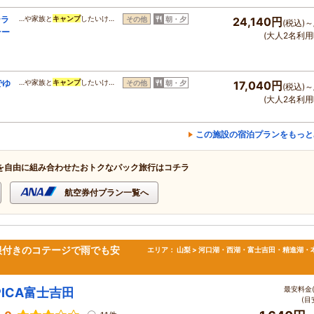
テラ
…や家族と
キャンプ
したいけ…
その他
朝・夕
24,140円
(税込)～
テー
(大人2名利用
でゆ
…や家族と
キャンプ
したいけ…
その他
朝・夕
17,040円
(税込)～
(大人2名利用
この施設の宿泊プランをもっと
を自由に組み合わせたおトクなパック旅行はコチラ
航空券付プラン一覧へ
根付きのコテージで雨でも安
エリア：
山梨 > 河口湖・西湖・富士吉田・精進湖・
最安料金(
PICA富士吉田
(目