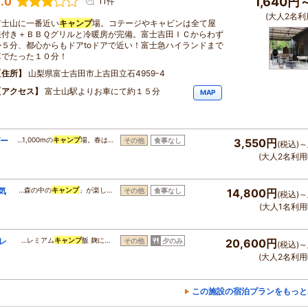
.0
1,640円
11件
(大人2名利
富士山に一番近い
キャンプ
場。コテージやキャビンは全て屋
根付き＋ＢＢＱグリルと冷暖房が完備。富士吉田ＩＣからわず
か５分、都心からもドアtoドアで近い！富士急ハイランドまで
車でたった１０分！
住所
山梨県富士吉田市上吉田立石4959-4
アクセス
富士山駅よりお車にて約１５分
MAP
ダー
…1,000mの
キャンプ
場。春は…
その他
食事なし
3,550円
(税込)～
(大人2名利用
気
…森の中の
キャンプ
」が楽し…
その他
食事なし
14,800円
(税込)～
(大人1名利用
レ
…レミアム
キャンプ
飯 麹に…
その他
夕のみ
20,600円
(税込)～
(大人2名利用
この施設の宿泊プランをもっと