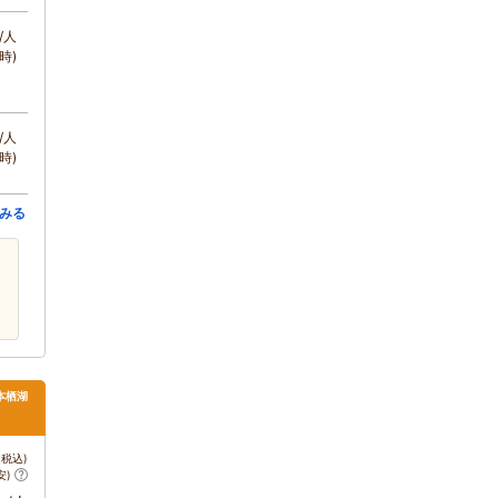
/人
時)
/人
時)
みる
本栖湖
税込)
安)