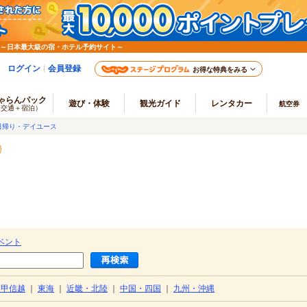
 ～日本最大級の宿・ホテル予約サイト～
ログイン
会員登録
お得な特典をみる
ゃらんパック
遊び・体験
観光ガイド
レンタカー
航空券
（交通＋宿泊）
日帰り・デイユース
ベント
・甲信越
｜
東海
｜
近畿・北陸
｜
中国・四国
｜
九州・沖縄