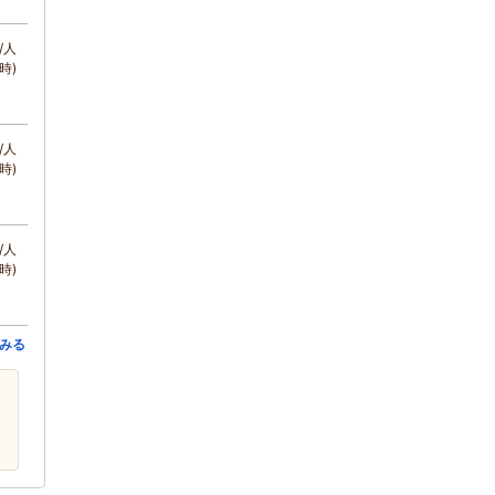
/人
時)
/人
時)
/人
時)
みる