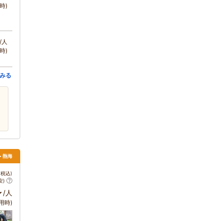
時)
/人
時)
みる
> 熱海
税込)
安)
～
/人
用時)