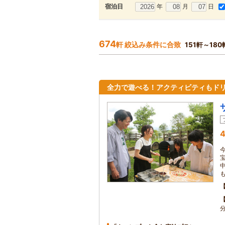
年
月
日
宿泊日
674
軒 絞込み条件に合致
151軒～18
全力で遊べる！アクティビティもド
4