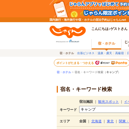
国内旅行・海外旅行や宿・ホテルの宿泊予約はじゃらんnet
こんにちは♪ゲストさん
じ
宿・ホテル
宿・ホテル
出張ビジネス
温泉・露天
高級宿
ポイントがたまる・つかえる
宿・ホテル
> 宿名・キーワード検索（
キャンプ
）
宿名・キーワード検索
宿泊施設
｜
観光スポット
｜
イ
キーワード
エリア
全国
｜
北海道
｜
東北
｜
関東