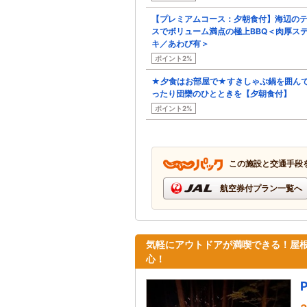
【プレミアムコース：夕朝食付】海辺の
スでボリューム満点の極上BBQ＜肉厚ス
キ／あわび有＞
ポイント2%
★夕食はお部屋で★すきしゃぶ鍋を囲ん
ったり団欒のひとときを【夕朝食付】
ポイント2%
この施設と交通手段
航空券付プラン一覧へ
気軽にアウトドアが満喫できる！屋
心！