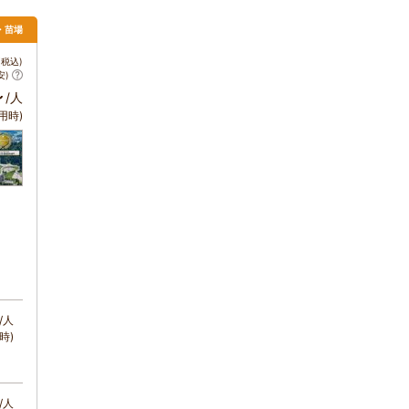
沢・苗場
税込)
安)
～
/人
用時)
/人
時)
/人