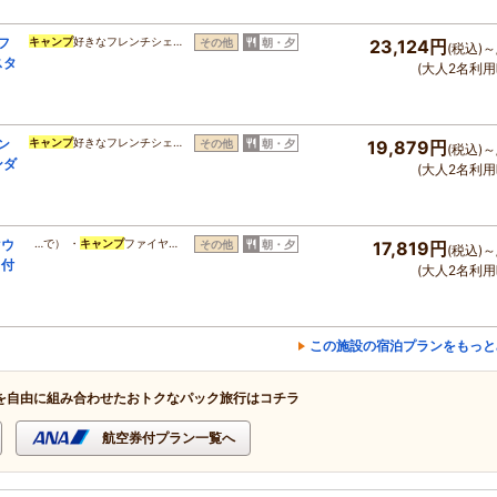
フ
キャンプ
好きなフレンチシェ…
その他
朝・夕
23,124円
(税込)～
スタ
(大人2名利用
ン
キャンプ
好きなフレンチシェ…
その他
朝・夕
19,879円
(税込)～
ンダ
(大人2名利用
マウ
…で） ・
キャンプ
ファイヤ…
その他
朝・夕
17,819円
(税込)～
ク付
(大人2名利用
この施設の宿泊プランをもっと
を自由に組み合わせたおトクなパック旅行はコチラ
航空券付プラン一覧へ