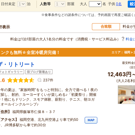
日付未定
泊
部屋
大人
名 子供
0名
人数等
※食事条件などの諸条件については、予約画面で再度ご確認く
合致順
料金が
0軒表示
料金は1泊1部屋の大人1名分の料金です（消費税・サービス料込み）
料金
リンクも無料☆全室冷暖房完備！
エリア：
福岡 >
最安料金(
ザ・リトリート
(目
フォトギャラリー
宿ブログ新着あり
12,463円
.6
237件
(大人2名利
今年の夏は、“家族時間”をもっと特別に。全力で遊べる！夜の
宝探し、射的、ヨーヨーすくいが楽しめる♪「初夏祭り」開催
中！他にもドリンク、スモア体験、薪割り、テニス、朝ヨガ
もオールインクルーシブ♪
住所
福岡県飯塚市仁保８－３７
アクセス
福岡空港、北九州空港より車で約50
MAP
分、JR博多駅から車で約30分