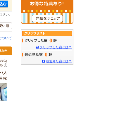
ださい。
安い順
について
0
クリップした宿とは？
 北九州
0
税込)
最近見た宿とは？
安)
～
/人
用時)