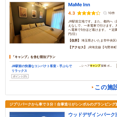
MaMe Inn
4.3
10件
JR駅前立地です。また、都内へ（
えなしで、一本電車で行けます。
へ電車で5分ほど着けます。 ＊近隣
円/日）
住所
埼玉県さいたま市中央区
アクセス
JR埼京線【与野本町
「キャンプ」を含む宿泊プラン
JR駅前の快適なコンパクト客室 - 手ぶらで
…シ ヘア
キャンプ
髪櫛 ボ…
リラックス
ポイント2%
この施
ジブリパークから車で３分！合掌造りがシンボルのグランピング
ウッドデザインパーク