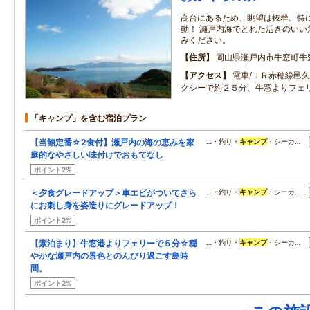
高台にあるため、眺望は抜群。特
動！ 瀬戸内海でとれた活きのいい
みください。
住所
岡山県瀬戸内市牛窓町牛
アクセス
電車/ＪＲ赤穂線邑
クシーで約２５分、牛窓よりフェ
「キャンプ」を含む宿泊プラン
【当館定番☆2食付】瀬戸内の海の恵みを家
…・釣り・
キャンプ
・シーカ…
庭的なやさしい味付けでおもてなし
ポイント2%
＜夕食グレードアップ＞車エビがついてさら
…・釣り・
キャンプ
・シーカ…
にお刺し身を姿造りにグレードアップ！
ポイント2%
【素泊まり】牛窓港よりフェリーで５分☆穏
…・釣り・
キャンプ
・シーカ…
やかな瀬戸内の景色とのんびり過ごす島時
間。
ポイント2%