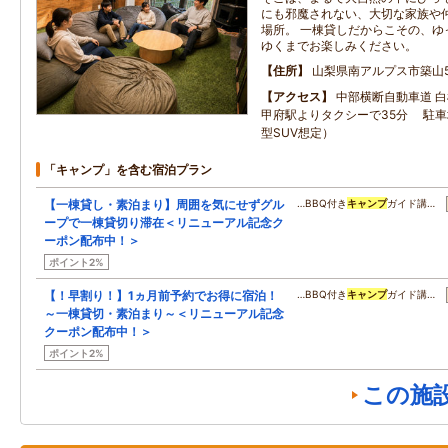
にも邪魔されない、大切な家族や
場所。 一棟貸しだからこその、ゆ
ゆくまでお楽しみください。
住所
山梨県南アルプス市築山5
アクセス
中部横断自動車道 白
甲府駅よりタクシーで35分 駐車
型SUV想定）
「キャンプ」を含む宿泊プラン
【一棟貸し・素泊まり】周囲を気にせずグル
…BBQ付き
キャンプ
ガイド講…
ープで一棟貸切り滞在＜リニューアル記念ク
ーポン配布中！＞
ポイント2%
【！早割り！】1ヵ月前予約でお得に宿泊！
…BBQ付き
キャンプ
ガイド講…
～一棟貸切・素泊まり～＜リニューアル記念
クーポン配布中！＞
ポイント2%
この施