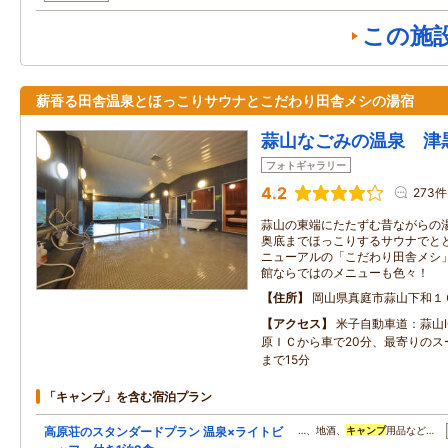
この施
薪香る田舎温泉とほっこりサウナとこだわり田舎メシの湯宿
蒜山なごみの温泉 津
フォトギャラリー
4.2
273件
蒜山の東端にたたずむ昔ながらの
奥底までほっこりするサウナでと
ニューアルの「こだわり田舎メシ
館ならではのメニューも色々！
住所
岡山県真庭市蒜山下和１
アクセス
米子自動車道：蒜山I
原ＩＣから車で20分、最寄りのス
まで15分
「キャンプ」を含む宿泊プラン
高原荘のスタンダードプラン 温泉×ライトビ
…、地酒、
キャンプ
用品など…