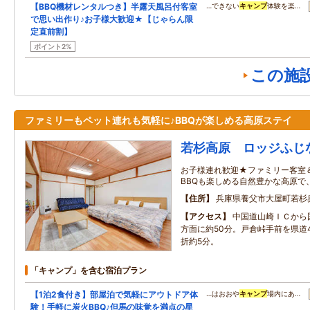
【BBQ機材レンタルつき】半露天風呂付客室
…できない
キャンプ
体験を楽…
で思い出作り♪お子様大歓迎★【じゃらん限
定直前割】
ポイント2%
この施
ファミリーもペット連れも気軽に♪BBQが楽しめる高原ステイ
若杉高原 ロッジふじ
お子様連れ歓迎★ファミリー客室
BBQも楽しめる自然豊かな高原で
住所
兵庫県養父市大屋町若杉
アクセス
中国道山崎ＩＣから
方面に約50分。戸倉峠手前を県道
折約5分。
「キャンプ」を含む宿泊プラン
【1泊2食付き】部屋泊で気軽にアウトドア体
…はおおや
キャンプ
場内にあ…
験！手軽に炭火BBQ♪但馬の味覚を満点の星