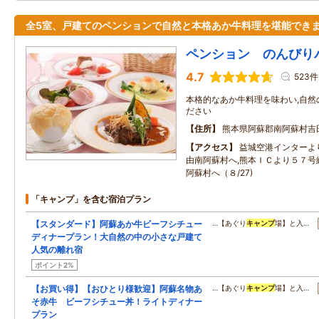
全5室、戸建てのペンションで自然と本格あか牛料理を堪能でき
ペンション のんびり
4.7
523件
本格的なあか牛料理を味わい,自然
ださい
住所
熊本県阿蘇郡南阿蘇村吉
アクセス
益城空港インターよ
由南阿蘇村へ,熊本ＩＣより５７号
阿蘇村へ（８/27)
「キャンプ」を含む宿泊プラン
【スタンダード】阿蘇あか牛ビーフシチュー
…【あぐり
キャンプ
場】と入…
ディナープラン！大自然の中の小さな戸建て
人気の離れ宿
ポイント2%
【お買い得】【おひとり様歓迎】阿蘇名物あ
…【あぐり
キャンプ
場】と入…
そ赤牛 ビーフシチュー丼！ライトディナー
プラン