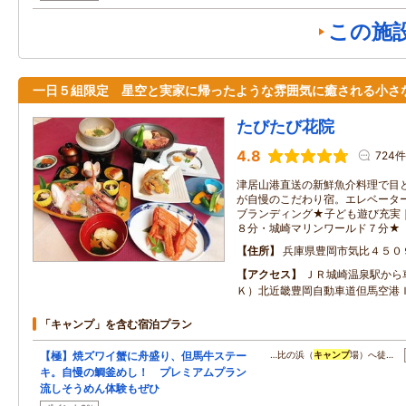
この施
一日５組限定 星空と実家に帰ったような雰囲気に癒される小さ
たびたび花院
4.8
724件
津居山港直送の新鮮魚介料理で目
が自慢のこだわり宿。エレベータ
ブランディング★子ども遊び充実
８分・城崎マリンワールド７分★
住所
兵庫県豊岡市気比４５０
アクセス
ＪＲ城崎温泉駅から
Ｋ）北近畿豊岡自動車道但馬空港Ｉ
「キャンプ」を含む宿泊プラン
【極】焼ズワイ蟹に舟盛り、但馬牛ステー
…比の浜（
キャンプ
場）へ徒…
キ。自慢の鯛釜めし！ プレミアムプラン
流しそうめん体験もぜひ