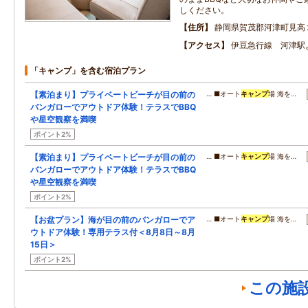
しください。
住所
静岡県賀茂郡河津町見高
アクセス
伊豆急行線 河津駅
「キャンプ」を含む宿泊プラン
【素泊まり】プライベートビーチが目の前の
… ■オート
キャンプ
場 海を…
バンガローでアウトドア体験！テラスでBBQ
や星空観察を満喫
ポイント2%
【素泊まり】プライベートビーチが目の前の
… ■オート
キャンプ
場 海を…
バンガローでアウトドア体験！テラスでBBQ
や星空観察を満喫
ポイント2%
【お盆プラン】海が目の前のバンガローでア
… ■オート
キャンプ
場 海を…
ウトドア体験！専用テラス付＜8月8日～8月
15日＞
ポイント2%
この施