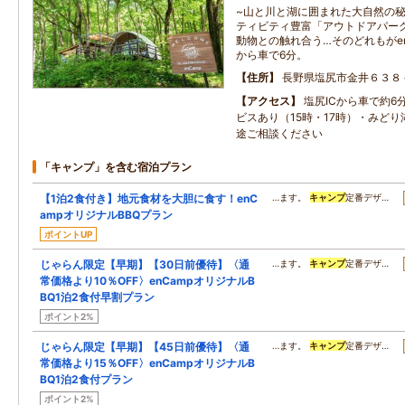
~山と川と湖に囲まれた大自然の
ティビティ豊富「アウトドアパー
動物との触れ合う…そのどれもがen
から車で6分。
住所
長野県塩尻市金井６３８
アクセス
塩尻ICから車で約6
ビスあり（15時・17時）・みど
途ご相談ください
「キャンプ」を含む宿泊プラン
【1泊2食付き】地元食材を大胆に食す！enC
…ます。
キャンプ
定番デザ…
ampオリジナルBBQプラン
ポイントUP
じゃらん限定【早期】【30日前優待】〈通
…ます。
キャンプ
定番デザ…
常価格より10％OFF〉enCampオリジナルB
BQ1泊2食付早割プラン
ポイント2%
じゃらん限定【早期】【45日前優待】〈通
…ます。
キャンプ
定番デザ…
常価格より15％OFF〉enCampオリジナルB
BQ1泊2食付プラン
ポイント2%