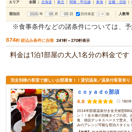
エリア
全国
｜
北海道
｜
東北
｜
関東・甲信越
｜
東海
｜
近畿・北陸
｜
年
月
日
日付未定
泊
宿泊日
人数等
※食事条件などの諸条件については、予
674
軒 絞込み条件に合致
241軒～270軒表示
料金は1泊1部屋の大人1名分の料金で
完全別棟の客室で嬉しいお部屋食！！貸切温泉／温泉付客室有り
ｃｏｙａｄｏ那須
4.8
180件
2024年部屋温泉付き全天候型BB
ン！！全６棟の別棟タイプの宿。
食、併設デッキスペースで焚火、
みのアレンジ可能な宿泊スタイル