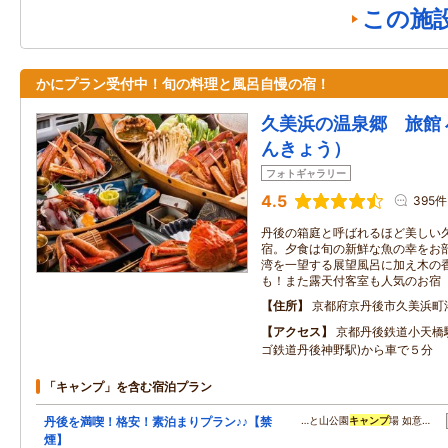
この施
かにプラン受付中！旬の料理と風呂自慢の宿！
久美浜の温泉郷 旅館
んきょう）
フォトギャラリー
4.5
395件
丹後の箱庭と呼ばれるほど美しい
宿。夕食は旬の新鮮な魚の幸をお
湾を一望する展望風呂に加え木の
も！また露天付客室も人気のお宿
住所
京都府京丹後市久美浜町湊宮
アクセス
京都丹後鉄道小天橋駅
ゴ鉄道丹後神野駅)から車で５分
「キャンプ」を含む宿泊プラン
丹後を満喫！格安！素泊まりプラン♪♪【禁
…と山公園
キャンプ
場 如意…
煙】