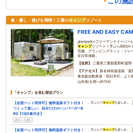
この施
食・癒し・遊びを満喫！三重の
キャンプ
リゾート
FREE AND EASY CA
glampark×フリーアンドイー
キャンプ
リゾート！手ぶらBBQや
完備、グランピングテント・トレーラ
非日常体験。
住所
三重県三重郡菰野町菰野
アクセス
新名神高速道路「菰野
東名阪自動車道「四日市IC」より国
山街道)を西へ約15分
「キャンプ」を含む宿泊プラン
【全室ペット同伴可】無料温泉ギフト付き！
…手ぶらで
キャンプ
を楽しめ…
つくって楽しい、自分だけのハンバーガーB
BQ【1泊2食付き】
ポイント2%
【全室ペット同伴可】無料温泉ギフト付き！
…手ぶらで
キャンプ
を楽しめ…