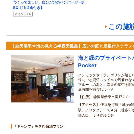
つくって楽しい、自分だけのハンバーガーB
BQ【1泊2食付き】
ポイント2%
この施
【全天候型★海の見える半露天風呂】広いお庭と屋根付きテラス
海と緑のプライベートハウ
Pocket
ハンモックやトランポリンが嬉し
棟丸ごと貸切スタイルで気兼ねな
ブルー」の海と、満天の星空を眺
豆時間を満喫しよう☆
住所
静岡県伊東市富戸７８１
アクセス
伊豆急行線「城ヶ崎
駅」よりタクシーで４分（徒歩20
場入口」より徒歩２分
「キャンプ」を含む宿泊プラン