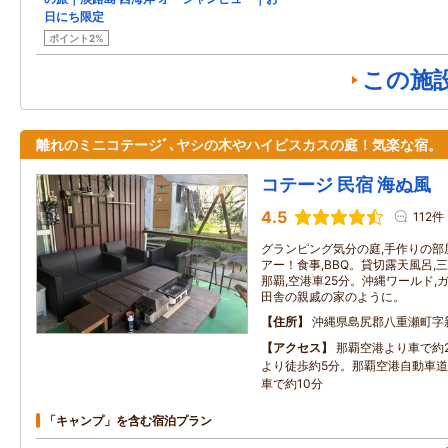
日にち限定
ポイント2%
この施
離れのミニコテージﾞ､ヤシの木やハイビスカスの庭！気楽な宿。
コテージ 民宿 海ぬ風
4.5
112件
グランピング気分の庭,手作りの部
アー！食事,BBQ。貸切露天風呂,
那覇,空港車25分。沖縄ワールド,
田舎の親戚の家のように。
住所
沖縄県島尻郡八重瀬町字新
アクセス
那覇空港より車で約
より徒歩約5分。那覇空港自動車
車で約10分
「キャンプ」を含む宿泊プラン