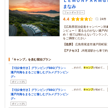
ＬＥＭＯＮＦＡＲＭＧ
まなみ
フォトギャラリー
4.4
24件
【広島県宿泊促進キャンペーン対象
ンビュー！ 遮るものがない瀬戸内
め！ 他では味わえないワンランク
をご満喫ください
住所
広島県尾道市瀬戸田町荻
アクセス
JR尾道駅から車で約
「キャンプ」を含む宿泊プラン
【1泊2食付き】グランピングBBQプラン～
…すので、
キャンプ
が初めて…
瀬戸内海をまるごと愉しむグルメグランピン
グ~
ポイント2%
【1泊2食付き】グランピングBBQプラン～
…すので、
キャンプ
が初めて…
瀬戸内海をまるごと愉しむグルメグランピン
グ~
ポイント2%