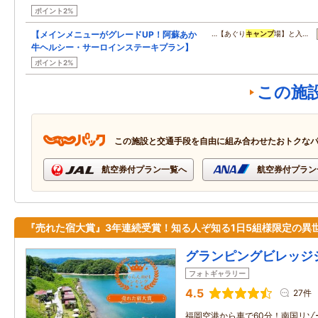
ポイント2%
【メインメニューがグレードUP！阿蘇あか
…【あぐり
キャンプ
場】と入…
牛ヘルシー・サーロインステーキプラン】
ポイント2%
この施
この施設と交通手段を自由に組み合わせたおトクな
航空券付プラン一覧へ
航空券付プラン
『売れた宿大賞』3年連続受賞！知る人ぞ知る1日5組様限定の異
グランピングビレッジ
フォトギャラリー
4.5
27件
福岡空港から車で60分！南国リゾ