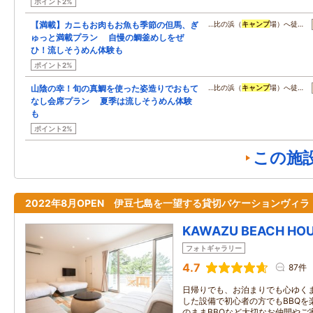
ポイント2%
【満載】カニもお肉もお魚も季節の但馬、ぎ
…比の浜（
キャンプ
場）へ徒…
ゅっと満載プラン 自慢の鯛釜めしをぜ
ひ！流しそうめん体験も
ポイント2%
山陰の幸！旬の真鯛を使った姿造りでおもて
…比の浜（
キャンプ
場）へ徒…
なし会席プラン 夏季は流しそうめん体験
も
ポイント2%
この施
2022年8月OPEN 伊豆七島を一望する貸切バケーションヴィラ
KAWAZU BEACH HOU
フォトギャラリー
4.7
87件
日帰りでも、お泊まりでも心ゆく
した設備で初心者の方でもBBQを
のままBBQなど大切なお仲間やご