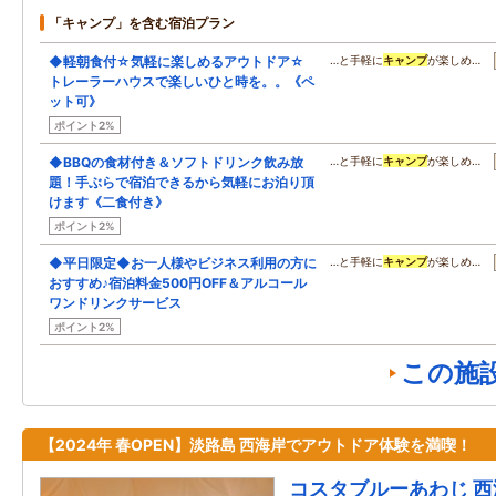
「キャンプ」を含む宿泊プラン
◆軽朝食付☆気軽に楽しめるアウトドア☆
…と手軽に
キャンプ
が楽しめ…
トレーラーハウスで楽しいひと時を。。《ペ
ット可》
ポイント2%
◆BBQの食材付き＆ソフトドリンク飲み放
…と手軽に
キャンプ
が楽しめ…
題！手ぶらで宿泊できるから気軽にお泊り頂
けます《二食付き》
ポイント2%
◆平日限定◆お一人様やビジネス利用の方に
…と手軽に
キャンプ
が楽しめ…
おすすめ♪宿泊料金500円OFF＆アルコール
ワンドリンクサービス
ポイント2%
この施
【2024年 春OPEN】淡路島 西海岸でアウトドア体験を満喫！
コスタブルーあわじ 西