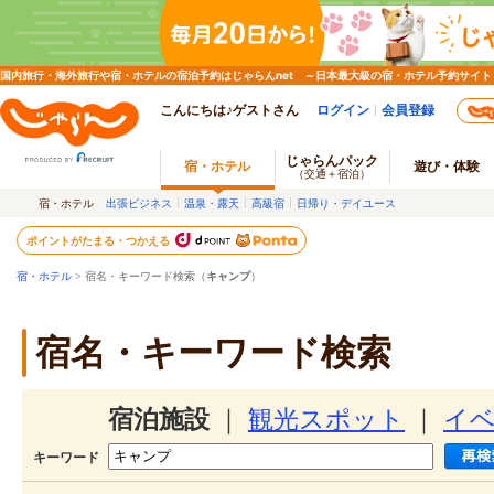
国内旅行・海外旅行や宿・ホテルの宿泊予約はじゃらんnet ～日本最大級の宿・ホテル予約サイト
こんにちは♪ゲストさん
ログイン
会員登録
じゃらんパック
宿・ホテル
遊び・体験
（交通＋宿泊）
宿・ホテル
出張ビジネス
温泉・露天
高級宿
日帰り・デイユース
ポイントがたまる・つかえる
宿・ホテル
> 宿名・キーワード検索（
キャンプ
）
宿名・キーワード検索
宿泊施設
｜
観光スポット
｜
イ
キーワード