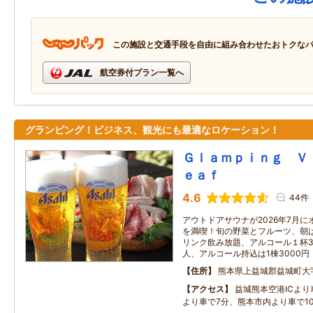
この施設と交通手段を自由に組み合わせたおトクな
航空券付プラン一覧へ
グランピング！ビジネス、観光にも最適なロケーション！
Ｇｌａｍｐｉｎｇ Ｖ
ｅａｆ
4.6
44件
アウトドアサウナが2026年7月に
を満喫！旬の野菜とフルーツ、朝は
リンク飲み放題、アルコール１杯300
人、アルコール持込は1棟3000円
住所
熊本県上益城郡益城町大
アクセス
益城熊本空港ICより
より車で7分、熊本市内より車で1