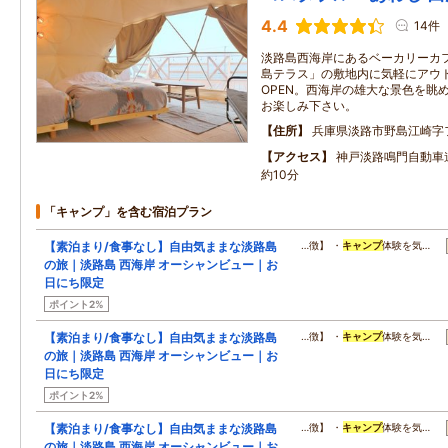
4.4
14件
淡路島西海岸にあるベーカリーカフェ
島テラス」の敷地内に気軽にアウ
OPEN。西海岸の雄大な景色を眺
お楽しみ下さい。
住所
兵庫県淡路市野島江崎字
アクセス
神戸淡路鳴門自動車道
約10分
「キャンプ」を含む宿泊プラン
【素泊まり/食事なし】自由気ままな淡路島
…徴】 ・
キャンプ
体験を気…
の旅｜淡路島 西海岸 オーシャンビュー｜お
日にち限定
ポイント2%
【素泊まり/食事なし】自由気ままな淡路島
…徴】 ・
キャンプ
体験を気…
の旅｜淡路島 西海岸 オーシャンビュー｜お
日にち限定
ポイント2%
【素泊まり/食事なし】自由気ままな淡路島
…徴】 ・
キャンプ
体験を気…
の旅｜淡路島 西海岸 オーシャンビュー｜お