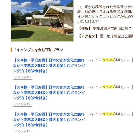
白川郷から移設された合掌造りが
設、和の趣に包まれる贅沢な時間
イレ付だからグランピングが初め
いただけます♪
住所
愛知県瀬戸市南山口町７
アクセス
愛・地球博記念公園
「キャンプ」を含む宿泊プラン
【スキ旅・平日お得】日本の古き文化に触れ
…を中心に
キャンプ
体験をし…
ながら本格炭火BBQと焚火を楽しむグランピ
ング泊【1泊2食付き】
ポイント2%
【スキ旅・平日お得】日本の古き文化に触れ
…を中心に
キャンプ
体験をし…
ながら本格炭火BBQと焚火を楽しむグランピ
ング泊【1泊2食付き】
ポイント2%
【スキ旅・平日お得】日本の古き文化に触れ
…を中心に
キャンプ
体験をし…
ながら本格炭火BBQと焚火を楽しむグランピ
ング泊【1泊2食付き】
ポイント2%