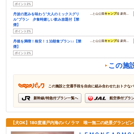
ポイント2%
丹波の恵みを味わう“大人のミックスグリ
…と山公園
キャンプ
場 豪商…
ル”プラン 夕食時嬉しい飲み放題付【禁
煙】
ポイント2%
丹後を満喫！格安！１泊朝食プラン♪♪【禁
…と山公園
キャンプ
場 豪商…
煙】
ポイント2%
この施
この施設と交通手段を自由に組み合わせたおトクな
新幹線/特急付プラン一覧へ
航空券付プラ
【犬OK】180度瀬戸内海のパノラマ 唯一無二の絶景グランピン