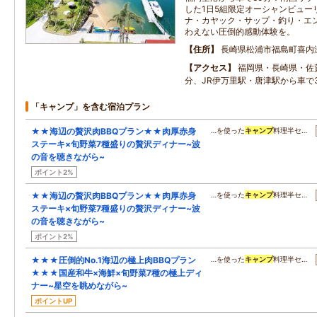
した1日5組限定オーシャンビュー
ナ・カヤック・サップ・釣り・エン
わえない圧倒的感動体験を。
住所
長崎県松浦市福島町喜内
アクセス
福岡県・長崎県・佐
分、JR伊万里駅・唐津駅から車で
「キャンプ」を含む宿泊プラン
★★海辺の贅沢肉BBQプラン★★肉厚赤身
…を使った
キャンプ
料理半セ…
ステーキ×旬野菜7種盛りの贅沢ディナー~波
の音を聴きながら~
ポイント2%
★★海辺の贅沢肉BBQプラン★★肉厚赤身
…を使った
キャンプ
料理半セ…
ステーキ×旬野菜7種盛りの贅沢ディナー~波
の音を聴きながら~
ポイント2%
★★★圧倒的No.1海辺の極上肉BBQプラン
…を使った
キャンプ
料理半セ…
★★★国産和牛×海鮮×旬野菜7種の極上ディ
ナー~星空を眺めながら~
ポイントUP