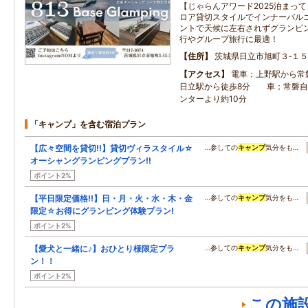
【じゃらんアワード2025泊まって
ロア貸切スタイルでインナーバル
ントで天候に左右されずグランピン
行やグループ旅行に最適！
住所
茨城県日立市旭町３‐１５
アクセス
電車；上野駅から常
日立駅から徒歩8分 車；常磐自
ンターより約10分
「キャンプ」を含む宿泊プラン
【広々空間を貸切!!】貸切ヴィラスタイル☆
…参しての
キャンプ
気分をも…
オーシャングランピングプラン!!
ポイント2%
【平日限定価格!!】日・月・火・水・木・金
…参しての
キャンプ
気分をも…
限定☆お得にグランピング体験プラン!
ポイント2%
【愛犬と一緒に♪】おひとり様限定プラ
…参しての
キャンプ
気分をも…
ン！！
ポイント2%
この施