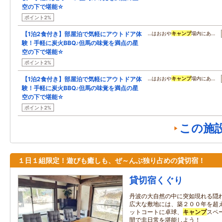
空の下で堪能☆
ポイント2%
【1泊2食付き】部屋泊で気軽にアウトドア体
…はおおや
キャンプ
場内にあ…
験！手軽に炭火BBQ♪但馬の味覚を満点の星
空の下で堪能☆
ポイント2%
【1泊2食付き】部屋泊で気軽にアウトドア体
…はおおや
キャンプ
場内にあ…
験！手軽に炭火BBQ♪但馬の味覚を満点の星
空の下で堪能☆
ポイント2%
この施
１日１組限定！遊びも癒しも、ぜ～んぶ独り占めの貸切宿！
貸切宿くぐり
丹波の大自然の中に突如現れる隠れ
広大な敷地には、築２００年を超
ットコートに卓球、
キャンプ
スペ
間で非日常を堪能しよう！