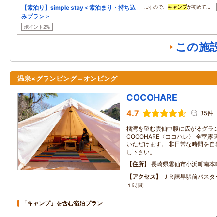
【素泊り】simple stay＜素泊まり・持ち込
…すので、
キャンプ
が初めて…
みプラン＞
ポイント2%
この施
温泉×グランピング＝オンピング
COCOHARE
4.7
35件
橘湾を望む雲仙中腹に広がるグラ
COCOHARE〈ココハレ〉 全室
いただけます。 非日常な時間を自
し下さい。
住所
長崎県雲仙市小浜町南本
アクセス
ＪＲ諫早駅前バスタ
１時間
「キャンプ」を含む宿泊プラン