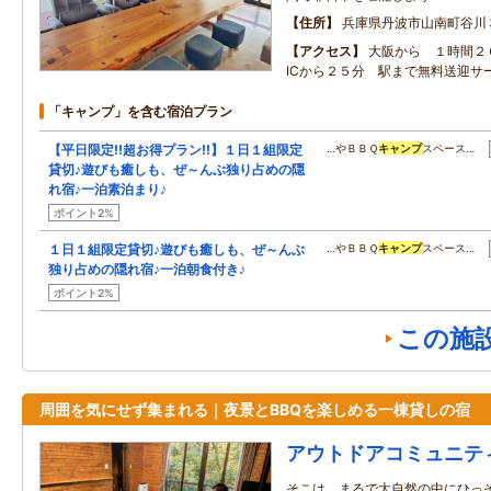
住所
兵庫県丹波市山南町谷川
アクセス
大阪から １時間２
ICから２５分 駅まで無料送迎サ
「キャンプ」を含む宿泊プラン
【平日限定!!超お得プラン!!】１日１組限定
…やＢＢＱ
キャンプ
スペース…
貸切♪遊びも癒しも、ぜ～んぶ独り占めの隠
れ宿♪一泊素泊まり♪
ポイント2%
１日１組限定貸切♪遊びも癒しも、ぜ～んぶ
…やＢＢＱ
キャンプ
スペース…
独り占めの隠れ宿♪一泊朝食付き♪
ポイント2%
この施
周囲を気にせず集まれる｜夜景とBBQを楽しめる一棟貸しの宿
アウトドアコミュニティ
そこは、まるで大自然の中にひっそ