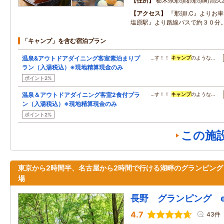
住所
栃木県那須郡那須町高久
アクセス
『那須I.C』よりお
塩原駅』より路線バスで約３０分
「キャンプ」を含む宿泊プラン
温泉&アウトドアダイニング客室素泊まりプ
…す！！
キャンプ
のような…
ラン（入湯税込）※現地精算現金のみ
ポイント2%
温泉＆アウトドアダイニング客室2食付プラ
…す！！
キャンプ
のような…
ン（入湯税込）※現地精算現金のみ
ポイント2%
この施
東京から2時間半、名古屋から2時間で行ける湖畔のグランピング
場
長野 グランピング en
4.7
43件