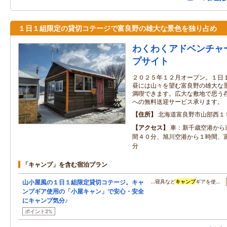
１日１組限定の貸切コテージで富良野の雄大な景色を独り占め
わくわくアドベンチャ
プサイト
２０２５年１２月オープン。１日
昼には山々を望む富良野の雄大な
満喫できます。広大な敷地で思う
への無料送迎サービス承ります。
住所
北海道富良野市山部西１
アクセス
車：新千歳空港から
間４０分、旭川空港から１時間、
分
「キャンプ」を含む宿泊プラン
山小屋風の１日１組限定貸切コテージ。キャ
…寝具など
キャンプ
ギアを使…
ンプギア使用の「小屋キャン」で安心・安全
にキャンプ気分♪
ポイント2%