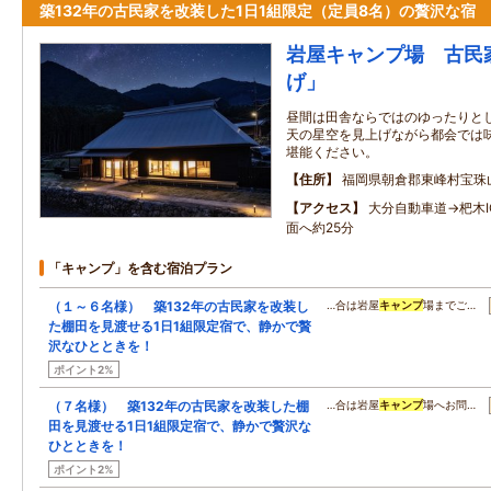
築132年の古民家を改装した1日1組限定（定員8名）の贅沢な宿
岩屋キャンプ場 古民
げ」
昼間は田舎ならではのゆったりと
天の星空を見上げながら都会では
堪能ください。
住所
福岡県朝倉郡東峰村宝珠山
アクセス
大分自動車道→杷木
面へ約25分
「キャンプ」を含む宿泊プラン
（１～６名様） 築132年の古民家を改装し
…合は岩屋
キャンプ
場までご…
た棚田を見渡せる1日1組限定宿で、静かで贅
沢なひとときを！
ポイント2%
（７名様） 築132年の古民家を改装した棚
…合は岩屋
キャンプ
場へお問…
田を見渡せる1日1組限定宿で、静かで贅沢な
ひとときを！
ポイント2%