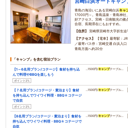
宮崎白浜オートキャン
青島の海沿いにある宮崎白浜
キャ
17000円～。青島温泉・青島神
好アクセス。宮崎・日南観光の拠
合宿、長期滞在にもおすすめ。
住所
宮崎県宮崎市大字折生迫
アクセス
【電車】最寄駅：JR
／最寄バス停：宮崎交通 白浜入口 
青島方面へ約20分
「キャンプ」を含む宿泊プラン
【1～6名用プラン/コテージ】食材を持ち込
…1500円/
キャンプ
テーブル…
んで料理やBBQを楽しもう
ポイント2%
【７名用プラン/コテージ・素泊まり】食材
…1500円/
キャンプ
テーブル…
を持ち込んでワイワイ料理・BBQ☆コテージ
で自炊
ポイント2%
【8名用プラン/コテージ・素泊まり】食材を
…1500円/
キャンプ
テーブル…
持ち込んでワイワイ料理・BBQ☆コテージで
自炊