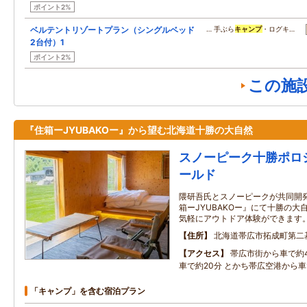
ポイント2%
ベルテントリゾートプラン（シングルベッド
… 手ぶら
キャンプ
・ログキ…
2台付）1
ポイント2%
この施
『住箱ーJYUBAKOー』から望む北海道十勝の大自然
スノーピーク十勝ポロ
ールド
隈研吾氏とスノーピークが共同開
箱ーJYUBAKOー』にて十勝の大
気軽にアウトドア体験ができます
住所
北海道帯広市拓成町第二
アクセス
帯広市街から車で約4
車で約20分 とかち帯広空港から車
「キャンプ」を含む宿泊プラン