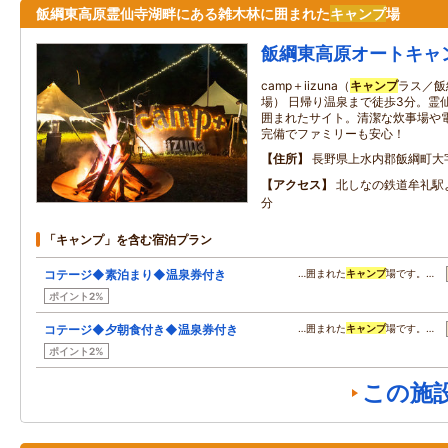
飯綱東高原霊仙寺湖畔にある雑木林に囲まれた
キャンプ
場
飯綱東高原オートキャ
camp＋iizuna（
キャンプ
ラス／飯
場） 日帰り温泉まで徒歩3分。霊
囲まれたサイト。清潔な炊事場や
完備でファミリーも安心！
住所
長野県上水内郡飯綱町大
アクセス
北しなの鉄道牟礼駅
分
「キャンプ」を含む宿泊プラン
コテージ◆素泊まり◆温泉券付き
…囲まれた
キャンプ
場です。…
ポイント2%
コテージ◆夕朝食付き◆温泉券付き
…囲まれた
キャンプ
場です。…
ポイント2%
この施