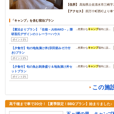
住所
高知県土佐清水市三崎字
アクセス
四万十町西ICより
「キャンプ」を含む宿泊プラン
【素泊まりプラン】「住箱－JUBAKO－」隈
…然豊かな
キャンプ
場内に設…
研吾氏デザインのトレーラーハウス
ポイント2%
【夕食付】旬の地魚漬け丼(宗田節みそ汁付
…然豊かな
キャンプ
場内に設…
き)プラン
ポイント2%
【夕食付】旬の魚お刺身盛り＆地魚漬け丼セ
…然豊かな
キャンプ
場内に設…
ットプラン
ポイント2%
この施
高千穂まで車で20分！【夏季限定！BBQプラン】始まりました♪
五ヶ瀬の里 キャンプ