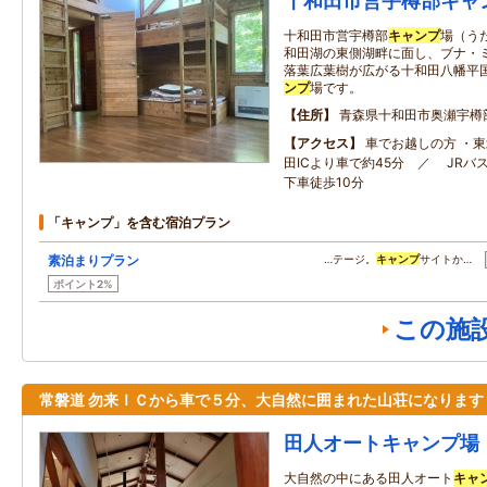
十和田市営宇樽部キャ
十和田市営宇樽部
キャンプ
場（う
和田湖の東側湖畔に面し、ブナ・
落葉広葉樹が広がる十和田八幡平
ンプ
場です。
住所
青森県十和田市奥瀬宇樽
アクセス
車でお越しの方 ・
田ICより車で約45分 ／ JRバ
下車徒歩10分
「キャンプ」を含む宿泊プラン
素泊まりプラン
…テージ。
キャンプ
サイトか…
ポイント2%
この施
常磐道 勿来ＩＣから車で５分、大自然に囲まれた山荘になります
田人オートキャンプ場
大自然の中にある田人オート
キャ