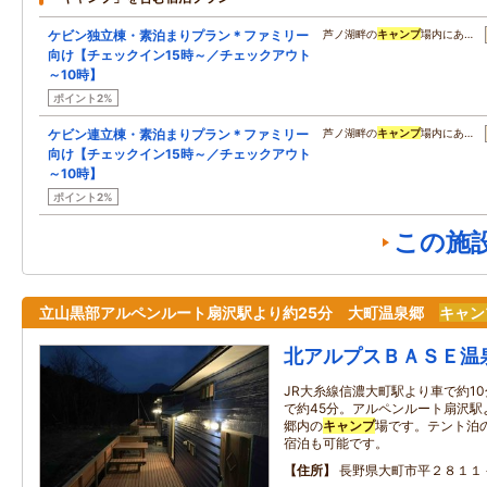
ケビン独立棟・素泊まりプラン＊ファミリー
芦ノ湖畔の
キャンプ
場内にあ…
向け【チェックイン15時～／チェックアウト
～10時】
ポイント2%
ケビン連立棟・素泊まりプラン＊ファミリー
芦ノ湖畔の
キャンプ
場内にあ…
向け【チェックイン15時～／チェックアウト
～10時】
ポイント2%
この施
立山黒部アルペンルート扇沢駅より約25分 大町温泉郷
キャン
北アルプスＢＡＳＥ温
JR大糸線信濃大町駅より車で約1
で約45分。アルペンルート扇沢駅
郷内の
キャンプ
場です。テント泊
宿泊も可能です。
住所
長野県大町市平２８１１