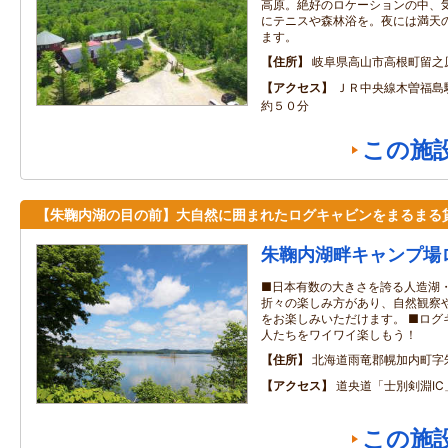
高原。絶好のロケーションの中、
にテニスや森林浴を。夜には満天
ます。
住所
岐阜県高山市高根町留之
アクセス
ＪＲ中央線木曽福島
約５０分
この施
【朱鞠内湖の目の前】大自然に囲まれたログキャビンをまるまる
朱鞠内湖畔キャンプ場
■日本有数の大きさを誇る人造湖・
折々の楽しみ方があり、自然観察
をお楽しみいただけます。 ■ログ
人たちをワイワイ楽しもう！
住所
北海道雨竜郡幌加内町字
アクセス
道央道「士別剣淵IC
この施