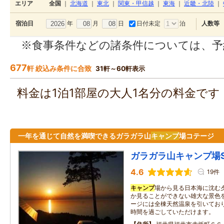
エリア
全国
｜
北海道
｜
東北
｜
関東・甲信越
｜
東海
｜
近畿・北陸
｜
年
月
日
日付未定
泊
宿泊日
人数等
※食事条件などの諸条件については、予
677
軒 絞込み条件に合致
31軒～60軒表示
料金は1泊1部屋の大人1名分の料金で
一年を通じて自然を満喫できるガラガラ山
キャンプ
場コテージ
ガラガラ山キャンプ場S
4.6
19件
キャンプ
場から見る日本海に沈む
か見ることができない雄大な景色
ージには全棟天然温泉を引いてお
時間を過ごしていただけます。