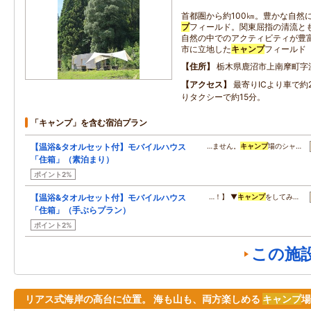
首都圏から約100㎞。豊かな自然に
プ
フィールド。関東屈指の清流と
自然の中でのアクティビティが豊
市に立地した
キャンプ
フィールド
住所
栃木県鹿沼市上南摩町字沢
アクセス
最寄りICより車で約
りタクシーで約15分。
「キャンプ」を含む宿泊プラン
【温浴&タオルセット付】モバイルハウス
…ません。
キャンプ
場のシャ…
「住箱」（素泊まり）
ポイント2%
【温浴&タオルセット付】モバイルハウス
…！】 ▼
キャンプ
をしてみ…
「住箱」（手ぶらプラン）
ポイント2%
この施
リアス式海岸の高台に位置。 海も山も、両方楽しめる
キャンプ
場