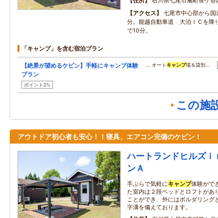
住所
石川県七尾市庵町笹ケ谷
アクセス
七尾市中心部から国道
分。能越自動車道 大泊ＩＣを降り
で10分。
「キャンプ」を含む宿泊プラン
【絶景が望めるケビン】手軽にキャンプ体験
… オート
キャンプ
場＆貸別…
プラン
ポイント2%
この施
アウトドア初心者も安心！！寝具、エアコン完備のケビン！
ハートランドヒルズｉ
ンＡ
手ぶらで気軽に
キャンプ
体験がで
た室内は２段ベッドとロフトがあ
ことができ、外にはボルダリング
字溝を備えております。