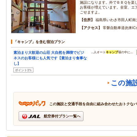
施設になります。外でＢＢＱを楽
お客様が増えています。全室、エ
ごせますよ。
住所
福島県いわき市田人町南
アクセス
常磐自動車道勿来IC
「キャンプ」を含む宿泊プラン
素泊まり大歓迎の山荘 大自然を満喫でビジ
…人オート
キャンプ
場の中に…
ネスのお客様にも人気です【素泊まり食事な
し】
ポイント2%
この施
この施設と交通手段を自由に組み合わせたおトクな
航空券付プラン一覧へ