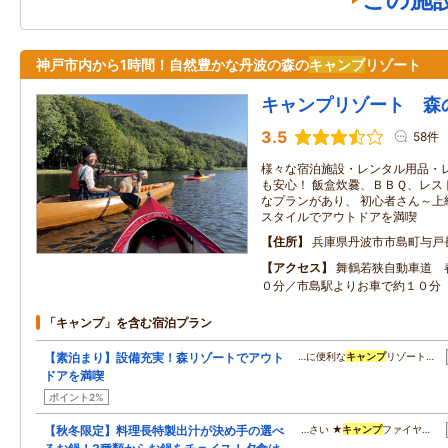
この施
神戸市内から1時間！自然豊かな丹波の森の
キャンプ
リゾート
キャンプリゾート 森
3.5
58件
様々な宿泊施設・レンタル用品・
も安心！ 飯盒炊爨、ＢＢＱ、レス
なプランがあり、 初心者さん～上
スタイルでアウトドアを満喫
住所
兵庫県丹波市市島町与戸
アクセス
舞鶴若狭自動車道 
０分／市島駅よりお車で約１０分
「キャンプ」を含む宿泊プラン
【素泊まり】設備充実！森リゾートでアウト
…に便利な
キャンプ
リゾート…
ドアを満喫
ポイント2%
【秋冬限定】料理長特製出汁が決め手の選べ
…さい ★
キャンプ
ファイヤ…