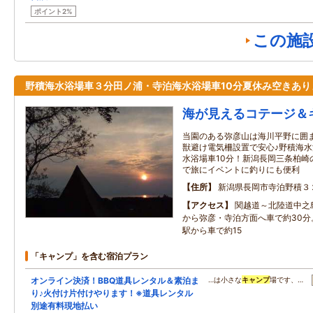
ポイント2%
この施
野積海水浴場車３分田ノ浦・寺泊海水浴場車10分夏休み空きあり
海が見えるコテージ＆
当園のある弥彦山は海川平野に囲
獣避け電気柵設置で安心♪野積海
水浴場車10分！新潟長岡三条柏崎
で旅にイベントに釣りにも便利
住所
新潟県長岡市寺泊野積３
アクセス
関越道～北陸道中之島
から弥彦・寺泊方面へ車で約30分
駅から車で約15
「キャンプ」を含む宿泊プラン
オンライン決済！BBQ道具レンタル＆素泊ま
…は小さな
キャンプ
場です、…
り♪火付け片付けやります！※道具レンタル
別途有料現地払い