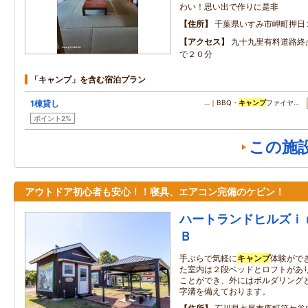
わい！思い出で作りに是非
住所
千葉県いすみ市岬町押日
アクセス
九十九里有料道路終
で２０分
「キャンプ」を含む宿泊プラン
1棟貸し
…｜BBQ・
キャンプ
ファイヤ…
ポイント2%
この施
アウトドア初心者も安心！！寝具、エアコン完備のケビン！
ハートランドヒルズｉ
Ｂ
手ぶらで気軽に
キャンプ
体験がで
た室内は２段ベッドとロフトがあ
ことができ、外にはボルダリング
字溝を備えております。