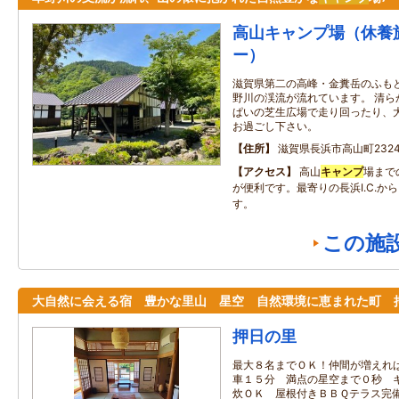
高山キャンプ場（休養
ー）
滋賀県第二の高峰・金糞岳のふも
野川の渓流が流れています。 清ら
ぱいの芝生広場で走り回ったり、
お過ごし下さい。
住所
滋賀県長浜市高山町232
アクセス
高山
キャンプ
場まで
が便利です。最寄りの長浜I.C.か
す。
この施
大自然に会える宿 豊かな里山 星空 自然環境に恵まれた町 
押日の里
最大８名までＯＫ！仲間が増えれ
車１５分 満点の星空まで０秒 
炊ＯＫ 屋根付きＢＢＱテラス完備