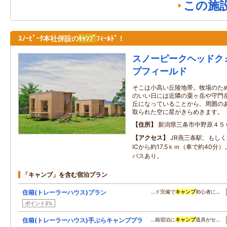
この施
ｽﾉｰﾋﾟｰｸ本社併設の
ｷｬﾝﾌﾟ
ﾌｨｰﾙﾄﾞ！
スノーピークヘッドク
プフィールド
そこは小高い丘陵地帯。牧場のた
のいい日には近隣の粟ヶ岳や守門
丘になっていることから、周囲の
取られた空に星がきらめきます。
住所
新潟県三条市中野原４５
アクセス
JR燕三条駅、もし
ICから約17.5ｋｍ（車で約40分
バスあり。
「キャンプ」を含む宿泊プラン
住箱(トレーラーハウス)プラン
…ド完備で
キャンプ
初心者に…
ポイント2%
住箱(トレーラーハウス)手ぶらキャンププラ
…箱宿泊に
キャンプ
道具がセ…