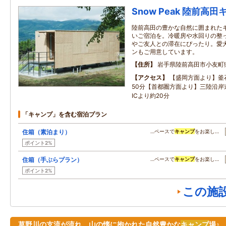
Snow Peak 陸前
陸前高田の豊かな自然に囲まれた
いご宿泊を。冷暖房や水回りの整
やご友人との滞在にぴったり。愛
ンもご用意しています。
住所
岩手県陸前高田市小友町
アクセス
【盛岡方面より】釜石
50分【首都圏方面より】三陸沿岸
ICより約20分
「キャンプ」を含む宿泊プラン
住箱（素泊まり）
…ペースで
キャンプ
をお楽し…
ポイント2%
住箱（手ぶらプラン）
…ペースで
キャンプ
をお楽し…
ポイント2%
この施
草野川の支流が流れ、山の懐に抱かれた自然豊かな
キャンプ
場♪