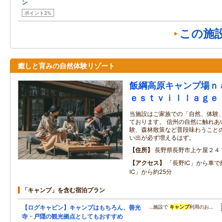
ン
ポイント2%
この施
癒しと育みの自然体験リゾート
飯綱高原キャンプ場ｎ
ｅｓｔｖｉｌｌａｇｅ
当施設はご家族での「自然、体験
ております。 信州の自然に触れあ
験、森林散策など普段味わうことの
い出が必ず増えるはず。
住所
長野県長野市上ケ屋２４
アクセス
「長野IC」から車で
IC」から約25分
「キャンプ」を含む宿泊プラン
【ログキャビン】キャンプはもちろん、善光
…施設で
キャンプ
利用のお…
寺・戸隠の観光拠点としてもおすすめ