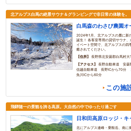
北アルプス白馬の絶景サウナ＆グランピングで非日常の体験を。
白馬森のわさび農園オ
2024年1月、北アルプスの麓に
誕生！ 各客室専用の貸切サウナ、
イベート空間で、北アルプスの四
癒されてください。
住所
長野県北安曇郡白馬村大
アクセス
長野自動車道 安曇野
信越自動車道 長野ICから70分
魚川ICから60分
この施
飛騨随一の景観を誇る高原。大自然の中でゆったり過ごす
日和田高原ロッジ・キ
北にアルプス連峰・乗鞍岳、南に