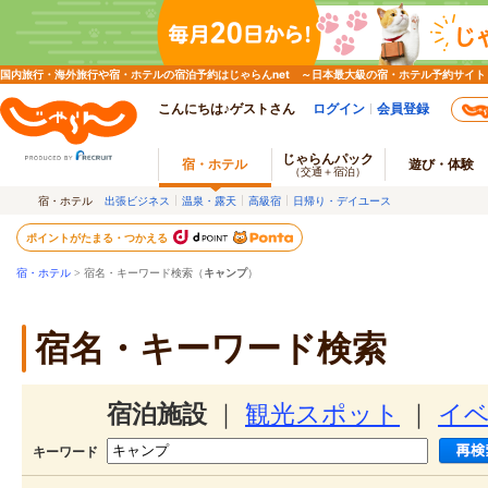
国内旅行・海外旅行や宿・ホテルの宿泊予約はじゃらんnet ～日本最大級の宿・ホテル予約サイト
こんにちは♪ゲストさん
ログイン
会員登録
じゃらんパック
宿・ホテル
遊び・体験
（交通＋宿泊）
宿・ホテル
出張ビジネス
温泉・露天
高級宿
日帰り・デイユース
ポイントがたまる・つかえる
宿・ホテル
> 宿名・キーワード検索（
キャンプ
）
宿名・キーワード検索
宿泊施設
｜
観光スポット
｜
イ
キーワード