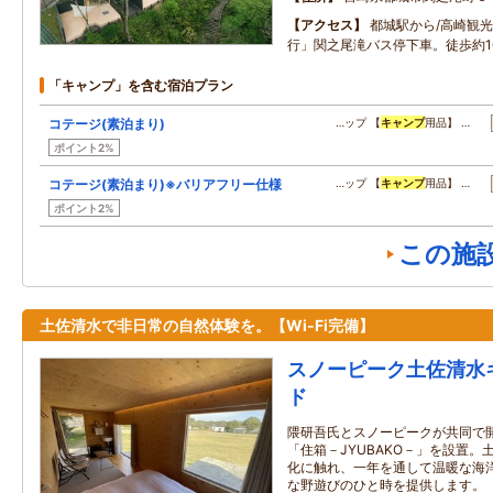
アクセス
都城駅から/高崎観
行」関之尾滝バス停下車。徒歩約1
「キャンプ」を含む宿泊プラン
コテージ(素泊まり)
…ップ 【
キャンプ
用品】 …
ポイント2%
コテージ(素泊まり)※バリアフリー仕様
…ップ 【
キャンプ
用品】 …
ポイント2%
この施
土佐清水で非日常の自然体験を。【Wi-Fi完備】
スノーピーク土佐清水
ド
隈研吾氏とスノーピークが共同で
「住箱－JYUBAKO－」を設置
化に触れ、一年を通して温暖な海
な野遊びのひと時を提供します。