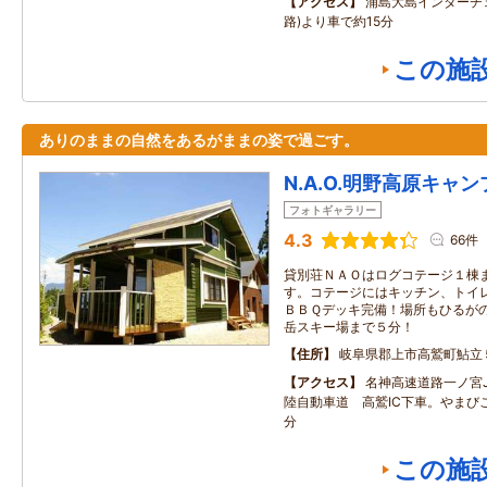
アクセス
浦島大島インターチ
路)より車で約15分
この施
ありのままの自然をあるがままの姿で過ごす。
N.A.O.明野高原キャ
フォトギャラリー
4.3
66件
貸別荘ＮＡＯはログコテージ１棟
す。コテージにはキッチン、トイ
ＢＢＱデッキ完備！場所もひるが
岳スキー場まで５分！
住所
岐阜県郡上市高鷲町鮎立
アクセス
名神高速道路一ノ宮
陸自動車道 高鷲IC下車。やまび
分
この施