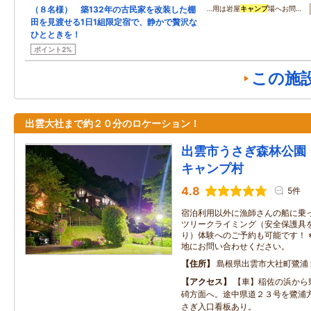
（８名様） 築132年の古民家を改装した棚
…用は岩屋
キャンプ
場へお問…
田を見渡せる1日1組限定宿で、静かで贅沢な
ひとときを！
ポイント2%
この施
出雲大社まで約２０分のロケーション！
出雲市うさぎ森林公
キャンプ村
4.8
5件
宿泊利用以外に漁師さんの船に乗
ツリークライミング（安全保護具
り）体験へのご予約も可能です！ 
地にお問い合わせください。
住所
島根県出雲市大社町鷺浦
アクセス
【車】稲佐の浜から
碕方面へ。途中県道２３号を鷺浦
さぎ入口看板あり。