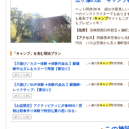
ペット同伴OK☆ 緑が大変美し
ーのインストラクターでもあります
も最高です♪
キャンプ
サイトもござ
もプレゼント中！
住所
宮崎県西臼杵郡五ヶ瀬町
アクセス
阿蘇熊本空港から当
15分 バスは空港から五ヶ瀬町役
「キャンプ」を含む宿泊プラン
【川遊び／カヌー体験 ※体験代金込 】蘇陽
…ヶ瀬の里
キャンプ
村管理棟…
峡中山ダムをカヌーで周遊【素泊り】
ポイント2%
【川遊び／SUP体験 ※体験代金込 】蘇陽峡-
…ヶ瀬の里
キャンプ
村管理棟…
レイクサップ♪【素泊り】
ポイント2%
【お盆限定】アクティビティに夕食BBQ！翌
…ヶ瀬の里
キャンプ
村管理棟…
朝は朝食作り体験で特別な夏の思い出を♪
ポイント2%