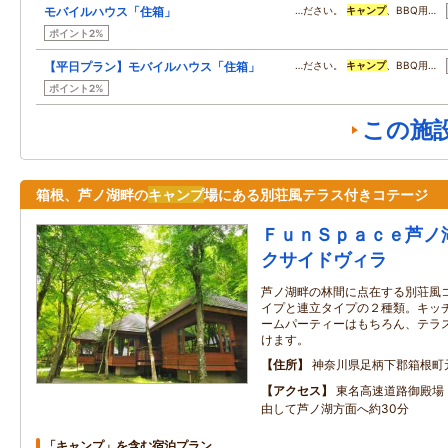
モバイルハウス「住箱」
…ださい。
キャンプ
、BBQ用…
ポイント2%
【平日プラン】モバイルハウス「住箱」
…ださい。
キャンプ
、BBQ用…
ポイント2%
この施
箱根、芦ノ湖畔の
キャンプ
場にある別荘風テラス付きコテージ
ＦｕｎＳｐａｃｅ芦ノ
クサイドヴィラ
芦ノ湖畔の林間に点在する別荘風
イプと連立タイプの２種類。キッ
ームパーティーはもちろん、テラ
けます。
住所
神奈川県足柄下郡箱根町
アクセス
東名高速道路御殿場
由して芦ノ湖方面へ約30分
「キャンプ」を含む宿泊プラン