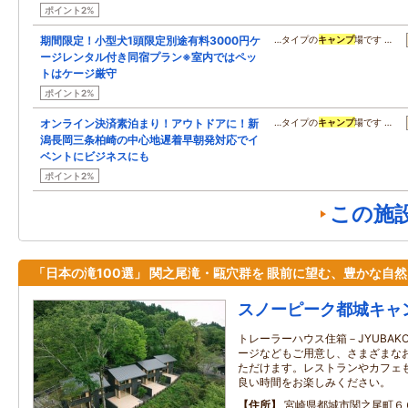
ポイント2%
期間限定！小型犬1頭限定別途有料3000円ケ
…タイプの
キャンプ
場です …
ージレンタル付き同宿プラン※室内ではペッ
トはケージ厳守
ポイント2%
オンライン決済素泊まり！アウトドアに！新
…タイプの
キャンプ
場です …
潟長岡三条柏崎の中心地遅着早朝発対応でイ
ベントにビジネスにも
ポイント2%
この施
「日本の滝100選」 関之尾滝・甌穴群を 眼前に望む、豊かな自
スノーピーク都城キャ
トレーラーハウス住箱－JYUBA
ージなどもご用意し、さまざまな
ただけます。レストランやカフェ
良い時間をお楽しみください。
住所
宮崎県都城市関之尾町６