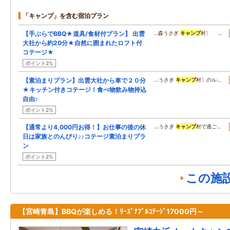
「キャンプ」を含む宿泊プラン
【手ぶらでBBQ★道具/食材付プラン】 出雲
…森うさぎ
キャンプ
村〕 …
大社から約20分★自然に囲まれたロフト付
コテージ★
ポイント2%
【素泊まりプラン】出雲大社から車で２０分
…うさぎ
キャンプ
村〕のル…
★キッチン付きコテージ！食べ物飲み物持込
自由♪
ポイント2%
【通常より4,000円お得！】お仕事の後の休
…うさぎ
キャンプ
村で過ご…
日は家族とのんびり♪♪コテージ素泊まりプラ
ン
ポイント2%
この施
【宮崎青島】BBQが楽しめる！ﾘｰｽﾞﾅﾌﾞﾙｺﾃｰｼﾞ17000円～