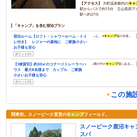
アクセス
大町温泉郷内の
キャ
駅からバスで約13分 立山黒部ア
駅へ約27分
「キャンプ」を含む宿泊プラン
宿泊ルーム【ロフト・シャワールーム・トイ
…ん。 ※
キャンプ
場の水場…
レ付き】 レジャーの基地に ご家族小さい
お子様も安心
ポイント2%
【1棟貸切】約30㎡のコテージトレーラーハ
…郷の中の
キャンプ
場にある…
ウス 最大8名様まで カップル ご家族
小さいお子様も安心
ポイント2%
この施
関東初。スノーピーク直営の
キャンプ
フィールド。
スノーピーク鹿沼キャ
スパ