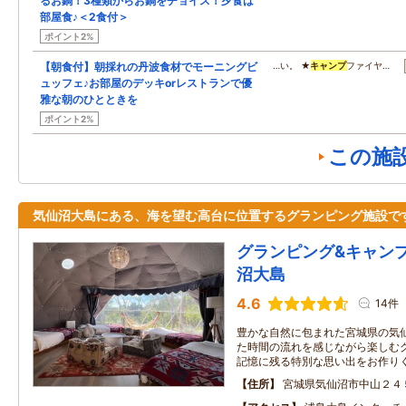
るお鍋！3種類からお鍋をチョイス！夕食は
部屋食♪＜2食付＞
ポイント2%
【朝食付】朝採れの丹波食材でモーニングビ
…い。 ★
キャンプ
ファイヤ…
ュッフェ♪お部屋のデッキorレストランで優
雅な朝のひとときを
ポイント2%
この施
気仙沼大島にある、海を望む高台に位置するグランピング施設で
グランピング&キャンプ C
沼大島
4.6
14件
豊かな自然に包まれた宮城県の気仙
た時間の流れを感じながら楽しむ
記憶に残る特別な思い出をお作り
住所
宮城県気仙沼市中山２４