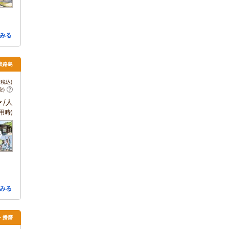
みる
 淡路島
税込)
安)
～
/人
用時)
みる
・播磨