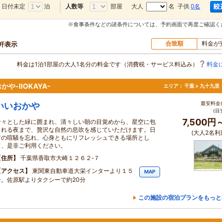
日付未定
泊
部屋
大人
名 子供
0名
人数等
※食事条件などの諸条件については、予約画面で再度ご確認く
合致順
料金が
4軒表示
料金は1泊1部屋の大人1名分の料金です（消費税・サービス料込み）
料金
-IIOKAYA-
エリア：
千葉 > 九十九里
最安料金(
いいおかや
(目
7,500円
青々とした緑に囲まれ、清々しい朝の目覚めから、星空に包
まれる夜まで、贅沢な自然の息吹を感じていただけます。日
(大人2名利
常の喧騒を忘れ、心身ともにリフレッシュできる場所とし
て、是非ご利用ください。
住所
千葉県香取市大崎１２６２‐７
アクセス
東関東自動車道大栄インターより１５
MAP
分。佐原駅よりタクシーで約20分
この施設の宿泊プランをもっと