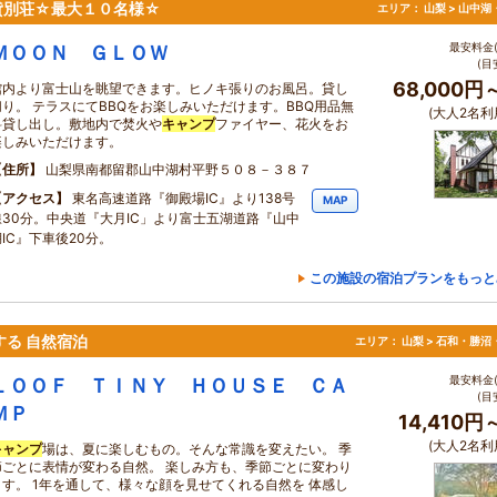
貸別荘☆最大１０名様☆
エリア：
山梨 > 山中
最安料金(
ＭＯＯＮ ＧＬＯＷ
(目
68,000円
館内より富士山を眺望できます。ヒノキ張りのお風呂。貸し
切り。 テラスにてBBQをお楽しみいただけます。BBQ用品無
(大人2名利
料貸し出し。敷地内で焚火や
キャンプ
ファイヤー、花火をお
楽しみいただけます。
住所
山梨県南都留郡山中湖村平野５０８－３８７
アクセス
東名高速道路『御殿場IC』より138号
MAP
線30分。中央道『大月IC」より富士五湖道路『山中
湖IC』下車後20分。
この施設の宿泊プランをもっと
する 自然宿泊
エリア：
山梨 > 石和・勝沼
最安料金(
ＬＯＯＦ ＴＩＮＹ ＨＯＵＳＥ ＣＡ
(目
ＭＰ
14,410円
(大人2名利
キャンプ
場は、夏に楽しむもの。そんな常識を変えたい。 季
節ごとに表情が変わる自然。 楽しみ方も、季節ごとに変わり
ます。 1年を通して、様々な顔を見せてくれる自然を 体感し