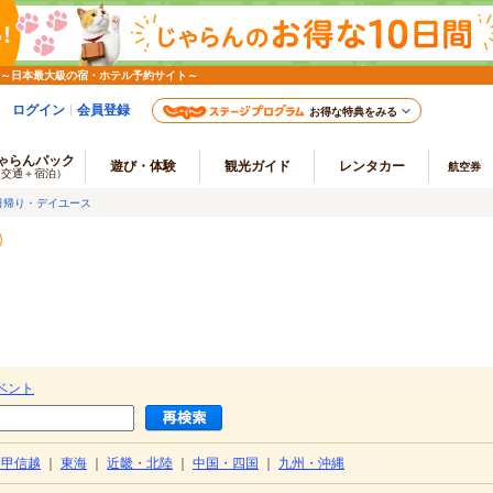
 ～日本最大級の宿・ホテル予約サイト～
ログイン
会員登録
お得な特典をみる
ゃらんパック
遊び・体験
観光ガイド
レンタカー
航空券
（交通＋宿泊）
日帰り・デイユース
ベント
・甲信越
｜
東海
｜
近畿・北陸
｜
中国・四国
｜
九州・沖縄