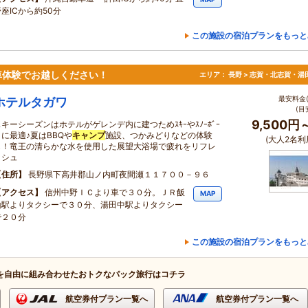
座ICから約50分
この施設の宿泊プランをもっと
車体験でお越しください！
エリア：
長野 > 志賀・北志賀・湯
最安料金(
ホテルタガワ
(目
9,500円
スキーシーズンはホテルがゲレンデ内に建つためｽｷｰやｽﾉｰﾎﾞｰ
ﾞに最適♪夏はBBQや
キャンプ
施設、つかみどりなどの体験
(大人2名利
も！竜王の清らかな水を使用した展望大浴場で疲れをリフレ
ッシュ
住所
長野県下高井郡山ノ内町夜間瀬１１７００－９６
アクセス
信州中野ＩＣより車で３０分。ＪＲ飯
MAP
山駅よりタクシーで３０分、湯田中駅よりタクシー
で２０分
この施設の宿泊プランをもっと
を自由に組み合わせたおトクなパック旅行はコチラ
航空券付プラン一覧へ
航空券付プラン一覧へ