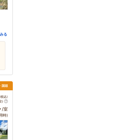
みる
・国頭
税込)
安)
～
/室
用時)