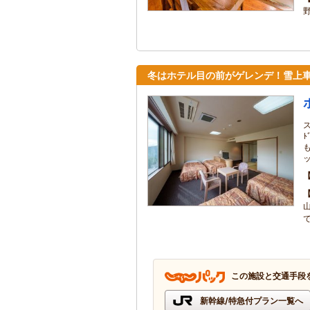
野
冬はホテル目の前がゲレンデ！雪上
ﾄ
この施設と交通手段
新幹線/特急付プラン一覧へ