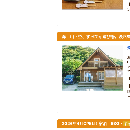
海・山・空、すべてが遊び場。淡路
2026年4月OPEN！宿泊・BBQ・
キ