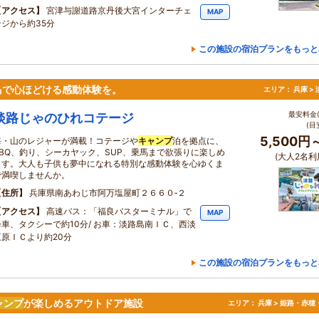
アクセス
宮津与謝道路京丹後大宮インターチェ
MAP
ンジから約35分
この施設の宿泊プランをもっと
島で心ほどける感動体験を。
エリア：
兵庫 >
最安料金(
淡路じゃのひれコテージ
(目
5,500円
海・山のレジャーが満載！コテージや
キャンプ
泊を拠点に、
BBQ、釣り、シーカヤック、SUP、乗馬まで欲張りに楽しめ
(大人2名利
ます。大人も子供も夢中になれる特別な感動体験を心ゆくま
で満喫しませんか。
住所
兵庫県南あわじ市阿万塩屋町２６６０‐２
アクセス
高速バス：「福良バスターミナル」で
MAP
降車、タクシーで約10分/ お車：淡路島南ＩＣ、西淡
三原ＩＣより約20分
この施設の宿泊プランをもっと
ャンプ
が楽しめるアウトドア施設
エリア：
兵庫 > 姫路・赤穂