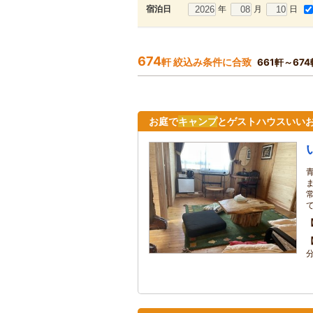
年
月
日
宿泊日
674
軒 絞込み条件に合致
661軒～67
お庭で
キャンプ
とゲストハウスいいおかや