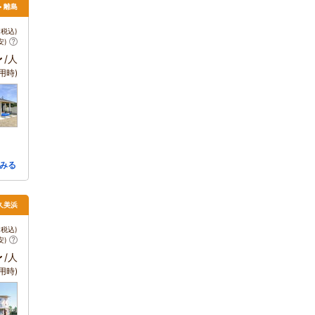
> 離島
税込)
安)
～
/人
用時)
みる
・久美浜
税込)
安)
～
/人
用時)