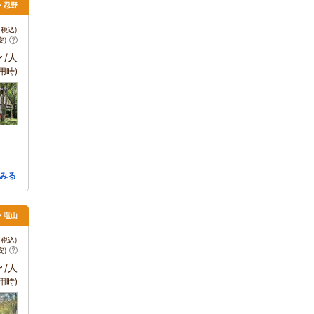
湖・忍野
税込)
安)
～
/人
用時)
みる
・塩山
税込)
安)
～
/人
用時)