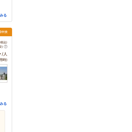
みる
田中渋
税込)
安)
～
/人
用時)
みる