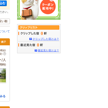
ださい。
安い順
について
0
クリップした宿とは？
・銚子
0
税込)
最近見た宿とは？
安)
～
/人
用時)
みる