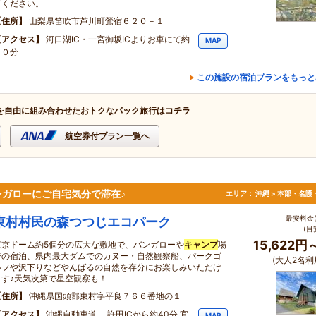
てください。
住所
山梨県笛吹市芦川町鶯宿６２０－１
アクセス
河口湖IC・一宮御坂ICよりお車にて約
MAP
３０分
この施設の宿泊プランをもっと
を自由に組み合わせたおトクなパック旅行はコチラ
航空券付プラン一覧へ
ガローにご自宅気分で滞在♪
エリア：
沖縄 > 本部・名護
最安料金(
東村村民の森つつじエコパーク
(目
15,622円
東京ドーム約5個分の広大な敷地で、バンガローや
キャンプ
場
での宿泊、県内最大ダムでのカヌー・自然観察船、パークゴ
(大人2名利
ルフや沢下りなどやんばるの自然を存分にお楽しみいただけ
ます♪天気次第で星空観察も！
住所
沖縄県国頭郡東村字平良７６６番地の１
アクセス
沖縄自動車道 許田ICから約40分 宜
MAP