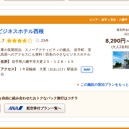
エリア：
岩手 > 安比・八幡平
最安料金(
ビジネスホテル西根
(目
.7
8,290円
23件
(大人2名利
工事の長期宿泊、スノーアクティビティの拠点。 岩手町、安
比高原へのアクセスにも便利！田舎の小さなビジネスホテル
住所
岩手県八幡平市大更２５－１２８－１５
アクセス
ＪＲ花輪線 大更（おおぶけ）駅徒歩
MAP
１分
この施設の宿泊プランをもっと
を自由に組み合わせたおトクなパック旅行はコチラ
航空券付プラン一覧へ