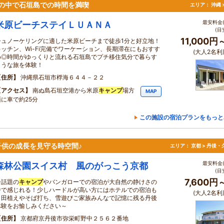
の中で石垣島での時間を満喫
エリア：
沖縄 
最安料金(
米原ビーチステイＬＵＡＮＡ
(目
11,000円
シュノーケリングに適した米原ビーチまで徒歩1分と好立地！
キッチン、Wi-Fi完備でワーケーション、長期滞在にもおすす
(大人2名利
め◎時間がゆっくりと流れる石垣島でプチ移住気分で暮らす
ような旅を体験！
住所
沖縄県石垣市桴海６４４－２２
アクセス
南ぬ島石垣空港から米原
キャンプ
場方
MAP
面に車で約25分
この施設の宿泊プランをもっと
供の成長を見守る時空間♪
エリア：
京都 > 丹後
最安料金(
森林公園スイス村 風のがっこう京都
(目
7,600円
今話題の
キャンプ
やバンガローでの宿泊が大自然の静けさの
中で感じれる！少しハードルが高い方にはホテルでの宿泊も
(大人2名利
～田植えやそば打ち、雪遊びご家族みんなで記憶に残る丹後
体験をお愉しみください～
住所
京都府京丹後市弥栄町野中２５６２番地