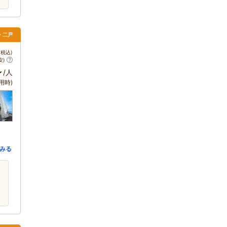
・二戸
税込)
安)
～
/人
用時)
みる