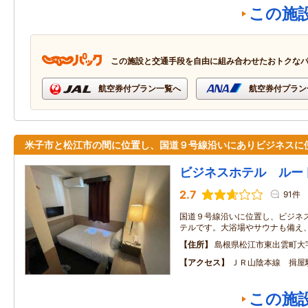
この施
この施設と交通手段を自由に組み合わせたおトクな
航空券付プラン一覧へ
航空券付プラン
米子市と松江市の間に位置し、国道９号線沿いにありビジネスに
ビジネスホテル ルー
2.7
91件
国道９号線沿いに位置し、ビジネ
テルです。大浴場やサウナも備え
住所
島根県松江市東出雲町大
アクセス
ＪＲ山陰本線 揖屋
この施