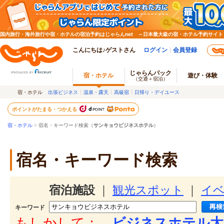
国内旅行・海外旅行や宿・ホテルの宿泊予約はじゃらんnet ～日本最大級の宿・ホテル予約サイト
こんにちは♪ゲストさん
ログイン
会員登録
じゃらんパック
宿・ホテル
遊び・体験
（交通＋宿泊）
宿・ホテル
出張ビジネス
温泉・露天
高級宿
日帰り・デイユース
ポイントがたまる・つかえる
宿・ホテル
> 宿名・キーワード検索（
サンキョウビジネスホテル
）
宿名・キーワード検索
宿泊施設
｜
観光スポット
｜
イ
キーワード
もしかして：
ビジネスホテル太