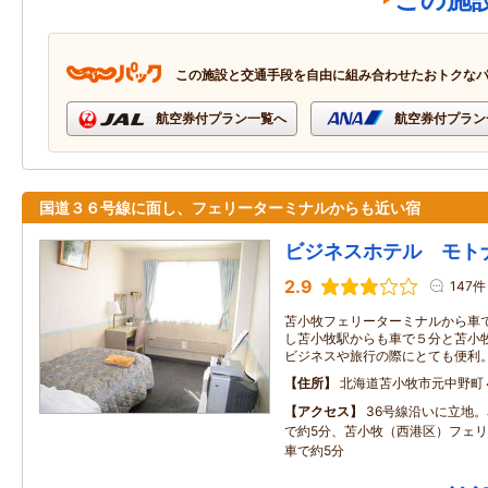
この施
この施設と交通手段を自由に組み合わせたおトクな
航空券付プラン一覧へ
航空券付プラン
国道３６号線に面し、フェリーターミナルからも近い宿
ビジネスホテル モト
2.9
147件
苫小牧フェリーターミナルから車
し苫小牧駅からも車で５分と苫小
ビジネスや旅行の際にとても便利。
住所
北海道苫小牧市元中野町４
アクセス
36号線沿いに立地。
で約5分、苫小牧（西港区）フェ
車で約5分