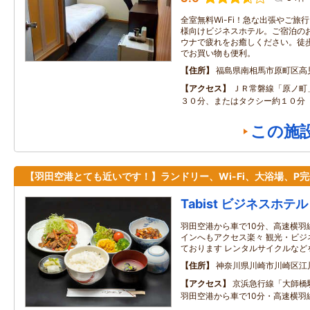
全室無料Wi-Fi！急な出張やご旅
様向けビジネスホテル。ご宿泊の
ウナで疲れをお癒しください。徒
でお買い物も便利。
住所
福島県南相馬市原町区高
アクセス
ＪＲ常磐線「原ノ町
３０分、またはタクシー約１０分
この施
【羽田空港とても近いです！】ランドリー、Wi-Fi、大浴場、P完
Tabist ビジネスホテ
羽田空港から車で10分、高速横羽
インへもアクセス楽々 観光・ビジ
ております レンタルサイクルなど
住所
神奈川県川崎市川崎区江
アクセス
京浜急行線「大師橋
羽田空港から車で10分・高速横羽線