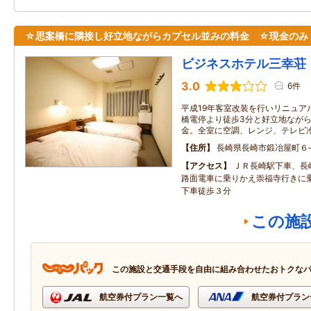
☆思案橋に隣接し好立地ながらカプセル並みの料金 ☆現金のみ
ビジネスホテル三幸荘
3.0
6件
平成19年客室改装を行いリニュア
橋電停より徒歩3分と好立地ながらシ
金。全室に空調、レンジ、テレビ
住所
長崎県長崎市鍛冶屋町６
アクセス
ＪＲ長崎駅下車、長
路面電車に乗りかえ崇福寺行きに
下車徒歩３分
この施
この施設と交通手段を自由に組み合わせたおトクな
航空券付プラン一覧へ
航空券付プラン