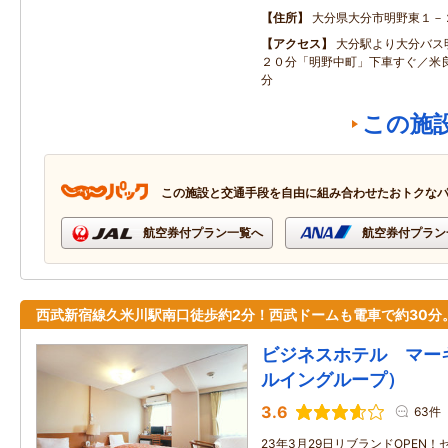
住所
大分県大分市明野東１－
アクセス
大分駅より大分バス
２０分「明野中町」下車すぐ／米良
分
この施
この施設と交通手段を自由に組み合わせたおトクな
航空券付プラン一覧へ
航空券付プラン
西武新宿線久米川駅南口徒歩約2分！西武ドームも電車で約30分
ビジネスホテル マー
ルイングループ）
3.6
63件
23年3月29日リブランドOPEN