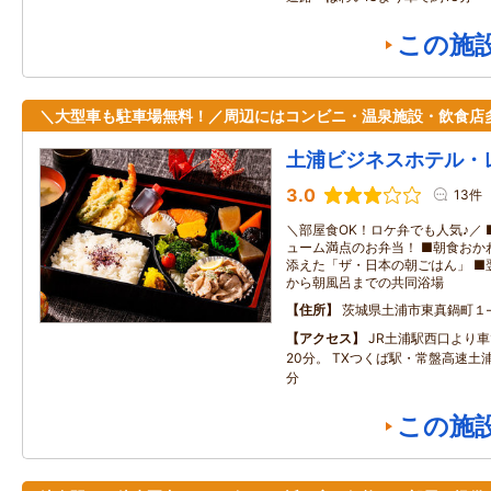
この施
＼大型車も駐車場無料！／周辺にはコンビニ・温泉施設・飲食店
土浦ビジネスホテル・
3.0
13件
＼部屋食OK！ロケ弁でも人気♪／
ューム満点のお弁当！ ■朝食おか
添えた「ザ・日本の朝ごはん」 ■翌
から朝風呂までの共同浴場
住所
茨城県土浦市東真鍋町１
アクセス
JR土浦駅西口より
20分。 TXつくば駅・常盤高速土
分
この施