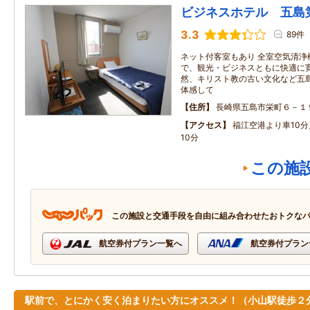
ビジネスホテル 五島
3.3
89件
ネット付客室もあり 全室空気清浄
で、観光・ビジネスともに快適に寛
然、キリスト教の古い文化など五
体感して
住所
長崎県五島市栄町６－１
アクセス
福江空港より車10
10分
この施
この施設と交通手段を自由に組み合わせたおトクな
航空券付プラン一覧へ
航空券付プラン
駅前で、とにかく安く泊まりたい方にオススメ！（小山駅徒歩２