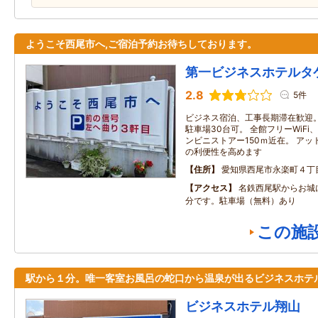
ようこそ西尾市へ,ご宿泊予約お待ちしております。
第一ビジネスホテルタ
2.8
5件
ビジネス宿泊、工事長期滞在歓迎。
駐車場30台可。 全館フリーWiF
ンビニストアー150ｍ近在。 ア
の利便性を高めます
住所
愛知県西尾市永楽町４丁
アクセス
名鉄西尾駅からお城
分です。駐車場（無料）あり
この施
駅から１分。唯一客室お風呂の蛇口から温泉が出るビジネスホテ
ビジネスホテル翔山