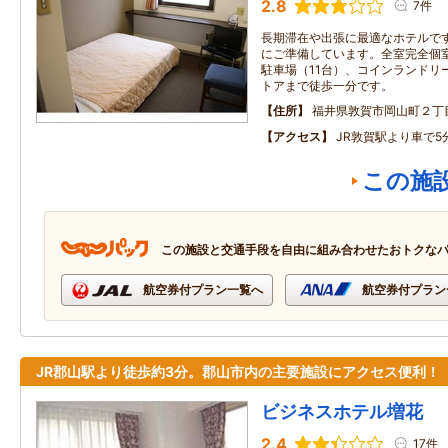
2.8
7件
長期滞在や出張に最適なホテルで
にご準備しています。全室完全個
駐車場（11台）、コインランドリ
トアまで徒歩一分です。
住所
福井県敦賀市岡山町２丁目
アクセス
JR敦賀駅より車で5
この施
この施設と交通手段を自由に組み合わせたおトクな
航空券付プラン一覧へ
航空券付プラン
JR郡山駅より徒歩約3分。郡山市内の主要施設にアクセス便利！
ビジネスホテル増花
2.4
17件