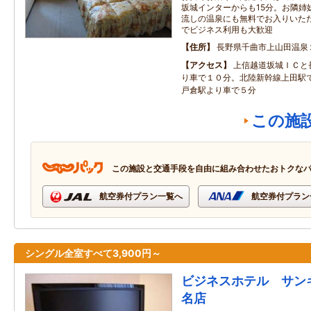
坂城インターからも15分。お隣姉
流しの温泉にも無料でお入りいただけ
でビジネス利用も大歓迎
住所
長野県千曲市上山田温泉
アクセス
上信越道坂城ＩＣと
り車で１０分。北陸新幹線上田駅
戸倉駅より車で５分
この施
この施設と交通手段を自由に組み合わせたおトクな
航空券付プラン一覧へ
航空券付プラン
シングル全室すべて3,900円～
ビジネスホテル サン
名店