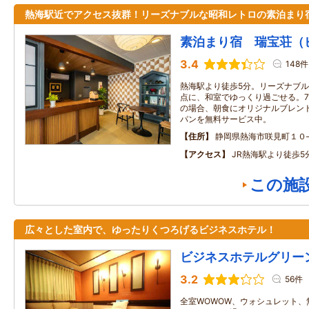
熱海駅近でアクセス抜群！リーズナブルな昭和レトロの素泊まり
素泊まり宿 瑞宝荘（
3.4
148件
熱海駅より徒歩5分。リーズナブ
点に、和室でゆっくり過ごせる。7
の場合、朝食にオリジナルブレン
パンを無料サービス中。
住所
静岡県熱海市咲見町１０
アクセス
JR熱海駅より徒歩5
この施
広々とした室内で、ゆったりくつろげるビジネスホテル！
ビジネスホテルグリー
3.2
56件
全室WOWOW、ウォシュレット、無