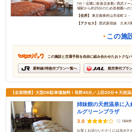
1分！近隣に飲食店多数♪ 西武ド
場駅から約25分のため首都圏への
住所
東京都東村山市栄町２－
アクセス
西武新宿線 久米川
この施
この施設と交通手段を自由に組み合わせたおトクな
新幹線/特急付プラン一覧へ
航空券付プラ
【全室喫煙】大型OK駐車場無料！長野45分／上田20分★天然温
姉妹館の天然温泉に入
ルグリーンプラザ
3.6
184件
お安くお泊りいただくには当ホテ