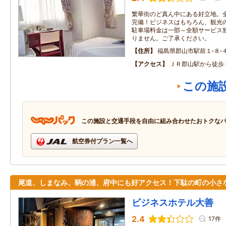
繁華街のど真ん中にある好立地。
完備！ビジネスはもちろん、観光
駐車場料金は一部～全額サービス致
りません。ご了承ください。
住所
福島県郡山市駅前１‐８‐
アクセス
ＪＲ郡山駅から徒歩
この施
この施設と交通手段を自由に組み合わせたおトクな
航空券付プラン一覧へ
尾道、しまなみ、鞆の浦、府中にも好アクセス！下駄の町の小さ
ビジネスホテル大善
2.4
17件