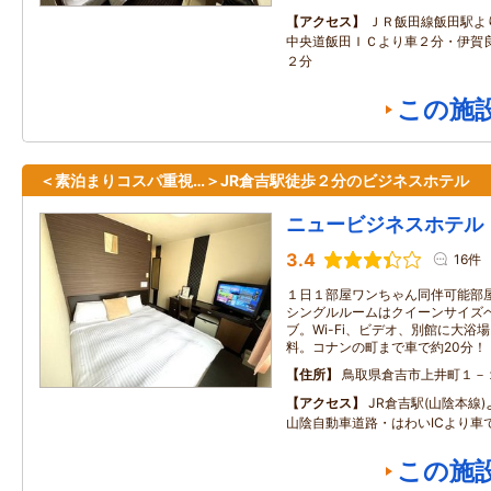
アクセス
ＪＲ飯田線飯田駅よ
中央道飯田ＩＣより車２分・伊賀
２分
この施
＜素泊まりコスパ重視…＞JR倉吉駅徒歩２分のビジネスホテル
ニュービジネスホテル
3.4
16件
１日１部屋ワンちゃん同伴可能部
シングルルームはクイーンサイズ
ブ。Wi-Fi、ビデオ、別館に大浴
料。コナンの町まで車で約20分！
住所
鳥取県倉吉市上井町１－
アクセス
JR倉吉駅(山陰本線
山陰自動車道路・はわいICより車で
この施