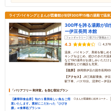
ライブバイキングとまんが図書館が好評300坪15種の湯殿で温泉
300坪を誇る湯殿が自
ー伊豆長岡 本館
フォトギャラリー
宿ブログ新着あり
4.3
4,37
温泉、バイキング、美術を愉しめ
キングをはじめ、総ひのきの大温
など19の湯舟がお楽しみいただけ
図書館などの施設も充実。
住所
静岡県伊豆の国市長岡65
アクセス
JR三島駅乗換、伊
駅下車、バス10分。沼津IC～伊豆
「バリアフリー 和洋室」を含む宿泊プラン
【豪華和食会席】旬の１番美味しい魚をご用
◎まんが図書館に絵本コーナ…
意いたします。素材にこだわった「ひびき
膳」≪食事処プラン≫