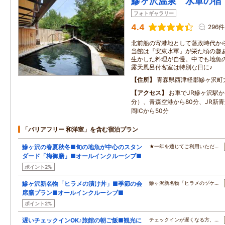
鰺ヶ沢温泉 水軍の宿
フォトギャラリー
4.4
296件
北前船の寄港地として藩政時代か
当館は『安東水軍』が栄た頃の趣
生かした料理が自慢。中でも地魚
露天風呂付客室は特別な日に♪
住所
青森県西津軽郡鰺ヶ沢町
アクセス
お車でJR鰺ヶ沢駅か
分）、青森空港から80分、JR新青
岡ICから50分
「バリアフリー 和洋室」を含む宿泊プラン
鰺ヶ沢の春夏秋冬■旬の地魚が中心のスタン
★一年を通じてご利用いただ…
ダード「梅御膳」■オールインクルーシブ■
ポイント2%
鰺ヶ沢新名物「ヒラメの漬け丼」■季節の会
鰺ヶ沢新名物「ヒラメのヅケ…
席膳プラン■オールインクルーシブ■
ポイント2%
遅いチェックインOK♪旅館の朝ご飯■観光に
チェックインが遅くなる方、…