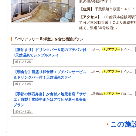
肌の湯が好評です！
住所
千葉県旭市萩園１４３７
アクセス
ＪＲ総武本線飯岡駅
11分／東関動大栄ＩＣより東総有料
経て、県道30号線沿い
「バリアフリー 和洋室」を含む宿泊プラン
【素泊まり】ドリンクバー＆朝のプチパン付
…ター、
バリアフリー
トイレ…
♪天然温泉でシンプルステイ
ポイント2%
【朝食付】籠盛り和食膳＋プチパンサービス
…ター、
バリアフリー
トイレ…
＆ドリンクバー付！天然温泉ステイ
ポイント2%
【季節の懐石弁当】夕食付／地元名店「サザ
…設備は
バリアフリー
ではご…
エ」特製！常陸牛またはアワビが選べる美食
プラン
ポイント2%
この施