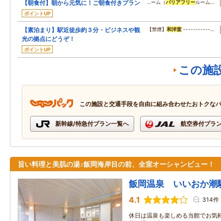
【朝食付】朝から元気に！ご朝食付きプラン
…ーム（
バリアフリー
ルーム…
ポイントUP
【素泊まり】駅近徒歩約３分・ビジネスや観
【禁煙】
和洋室
-----------…
光の拠点にどうぞ！
ポイントUP
この施
この施設と交通手段を自由に組み合わせたおトクな
新幹線/特急付プラン一覧へ
航空券付プラ
旨い料理と美肌の湯♪飯岡海岸目の前、全室オーシャンビュー！
飯岡温泉 いいおか潮
4.1
314件
休日は温泉も楽しめる当館でお気