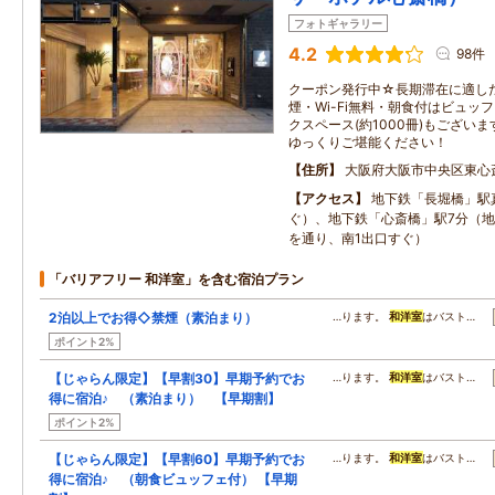
フォトギャラリー
4.2
98件
クーポン発行中☆長期滞在に適し
煙・Wi-Fi無料・朝食付はビュッ
クスペース(約1000冊)もござい
ゆっくりご堪能ください！
住所
大阪府大阪市中央区東心
アクセス
地下鉄「長堀橋」駅
ぐ）、地下鉄「心斎橋」駅7分（
を通り、南1出口すぐ）
「バリアフリー 和洋室」を含む宿泊プラン
2泊以上でお得◇禁煙（素泊まり）
…ります。
和洋室
はバスト…
ポイント2%
【じゃらん限定】【早割30】早期予約でお
…ります。
和洋室
はバスト…
得に宿泊♪ （素泊まり） 【早期割】
ポイント2%
【じゃらん限定】【早割60】早期予約でお
…ります。
和洋室
はバスト…
得に宿泊♪ （朝食ビュッフェ付） 【早期