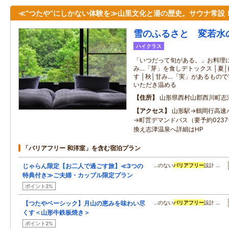
≪“つたや”にしかない体験を≫山里文化と湯の歴史。サウナ常設
雪のふるさと 変若水
ハイクラス
「いつだって旬がある。」お料理に
み…「芽」を食しデトックス │夏
す │秋│甘み…「実」があるもので
いただき温める
住所
山形県西村山郡西川町志
アクセス
山形駅→鶴岡行高速
→町営デマンドバス（要予約0237-
換え志津温泉へ詳細はHP
「バリアフリー 和洋室」を含む宿泊プラン
じゃらん限定【お二人で過ごす旅】≪3つの
…のない
バリアフリー
設計 …
特典付き≫ご夫婦・カップル限定プラン
ポイント2%
【つたやベーシック】月山の恵みを味わい尽
…のない
バリアフリー
設計 …
くす＜山形牛鉄板焼き＞
ポイント2%