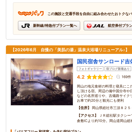
この施設と交通手段を自由に組み合わせたおトクな
新幹線/特急付プラン一覧へ
航空券付プラ
【2026年6月 自慢の「美肌の湯」温泉大浴場リニューアル♪】
国民宿舎サンロード吉
フォトギャラリー
宿ブログ新着あり
4.2
169件
岡山の地元食材の料理と寝具にこ
し頂ける宿。周辺の備中国分寺や日
などの名所巡りや、吉備路サイク
お車で約20分と観光にも便利
住所
岡山県総社市三須８２５
アクセス
ＪＲ総社駅タクシー
倉敷ICより約10分。岡山道岡山総社
「バリアフリー 和洋室」を含む宿泊プラン