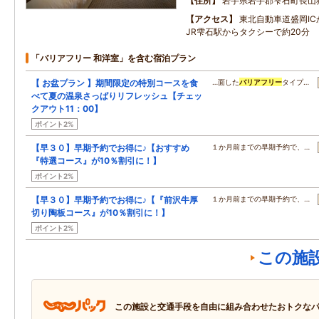
住所
岩手県岩手郡雫石町長山
アクセス
東北自動車道盛岡IC
JR雫石駅からタクシーで約20分
「バリアフリー 和洋室」を含む宿泊プラン
【 お盆プラン 】期間限定の特別コースを食
…面した
バリアフリー
タイプ…
べて夏の温泉さっぱりリフレッシュ【チェッ
クアウト11：00】
ポイント2%
【早３０】早期予約でお得に♪【おすすめ
１か月前までの早期予約で、…
『特選コース』が10％割引に！】
ポイント2%
【早３０】早期予約でお得に♪【『前沢牛厚
１か月前までの早期予約で、…
切り陶板コース』が10％割引に！】
ポイント2%
この施
この施設と交通手段を自由に組み合わせたおトクな