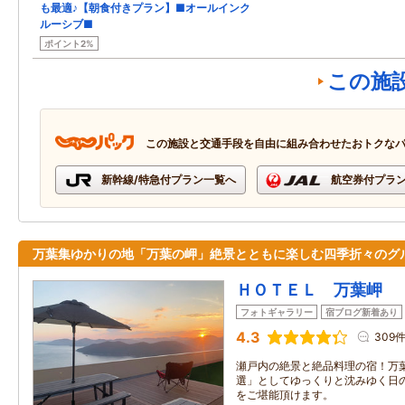
も最適♪【朝食付きプラン】■オールインク
ルーシブ■
ポイント2%
この施
この施設と交通手段を自由に組み合わせたおトクな
新幹線/特急付プラン一覧へ
航空券付プラ
万葉集ゆかりの地「万葉の岬」絶景とともに楽しむ四季折々のグ
ＨＯＴＥＬ 万葉岬
フォトギャラリー
宿ブログ新着あり
4.3
309
瀬戸内の絶景と絶品料理の宿！万
選」としてゆっくりと沈みゆく日
をご堪能頂けます。