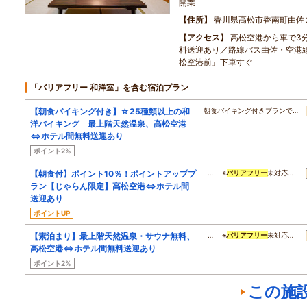
開業
住所
香川県高松市香南町由佐
アクセス
高松空港から車で3
料送迎あり／路線バス由佐・空港
松空港前」下車すぐ
「バリアフリー 和洋室」を含む宿泊プラン
【朝食バイキング付き】☆25種類以上の和
朝食バイキング付きプランで…
洋バイキング 最上階天然温泉、高松空港
⇔ホテル間無料送迎あり
ポイント2%
【朝食付】ポイント10％！ポイントアッププ
… ※
バリアフリー
未対応…
ラン【じゃらん限定】高松空港⇔ホテル間
送迎あり
ポイントUP
【素泊まり】最上階天然温泉・サウナ無料、
… ※
バリアフリー
未対応…
高松空港⇔ホテル間無料送迎あり
ポイント2%
この施