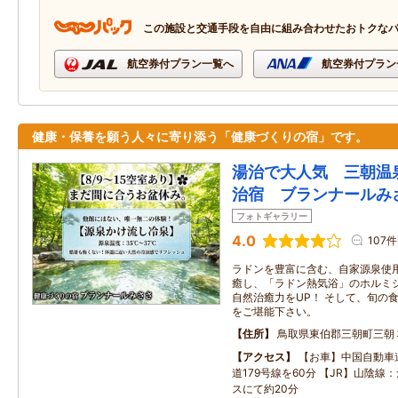
この施設と交通手段を自由に組み合わせたおトクな
航空券付プラン一覧へ
航空券付プラン
健康・保養を願う人々に寄り添う「健康づくりの宿」です。
湯治で大人気 三朝温
治宿 ブランナールみ
フォトギャラリー
4.0
107件
ラドンを豊富に含む、自家源泉使
癒し、「ラドン熱気浴」のホルミ
自然治癒力をUP！ そして、旬の
をご堪能下さい。
住所
鳥取県東伯郡三朝町三朝
アクセス
【お車】中国自動車
道179号線を60分 【JR】山陰
スにて約20分