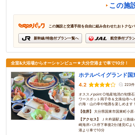
この施
この施設と交通手段を自由に組み合わせたおトクな
新幹線/特急付プラン一覧へ
航空券付プラ
全室&大浴場からオーシャンビュー★大分空港まで車で10分！
ホテルベイグランド国
4.2
223件
オススメpoint ○地産地消の旬懐
ワースポット両子寺＆文殊仙寺へも
の海・山の幸や地酒を楽しめます！
住所
大分県国東市国東町小原
アクセス
ＪＲ杵築駅より路線
崎海岸バス停下車後2分/連見ICよ
港より車で10分