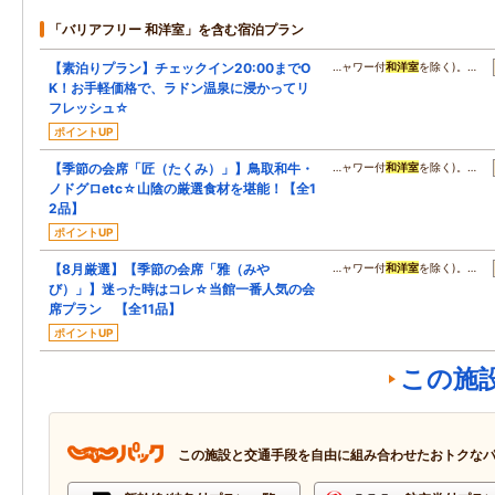
「バリアフリー 和洋室」を含む宿泊プラン
【素泊りプラン】チェックイン20:00までO
…ャワー付
和洋室
を除く)。…
K！お手軽価格で、ラドン温泉に浸かってリ
フレッシュ☆
ポイントUP
【季節の会席「匠（たくみ）」】鳥取和牛・
…ャワー付
和洋室
を除く)。…
ノドグロetc☆山陰の厳選食材を堪能！【全1
2品】
ポイントUP
【8月厳選】【季節の会席「雅（みや
…ャワー付
和洋室
を除く)。…
び）」】迷った時はコレ☆当館一番人気の会
席プラン 【全11品】
ポイントUP
この施
この施設と交通手段を自由に組み合わせたおトクな