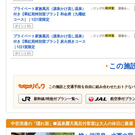
プライベート家族風呂（源泉かけ流し温泉）
…リングの
和洋室
。 源泉か…
付き【翠紅苑特別室プラン】和会席［九曜紋
コース］｜1日1室限定
ポイント2%
プライベート家族風呂（源泉かけ流し温泉）
…リングの
和洋室
。 源泉か…
付き【翠紅苑特別室プラン】炭火焼きコース
｜1日1室限定
ポイント2%
この施
この施設と交通手段を自由に組み合わせたおトクな
新幹線/特急付プラン一覧へ
航空券付プラ
中世浪漫の「隠れ宿」■温泉露天風呂付客室は大人の休日に最適