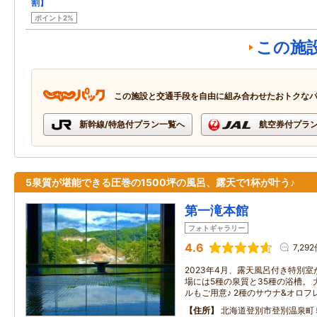
割】
ポイント2%
この施
この施設と交通手段を自由に組み合わせたおトクな
新幹線/特急付プラン一覧へ
航空券付プラ
5泉質が堪能できる圧巻の1500坪の風呂、露天で1杯が叶う♪
第一滝本館
フォトギャラリー
4.6
7,29
2023年4月、露天風呂付き特別室
場には5種の泉質と35種の浴槽。
ルもご用意♪ 2種のサウナ&オロ
住所
北海道登別市登別温泉町