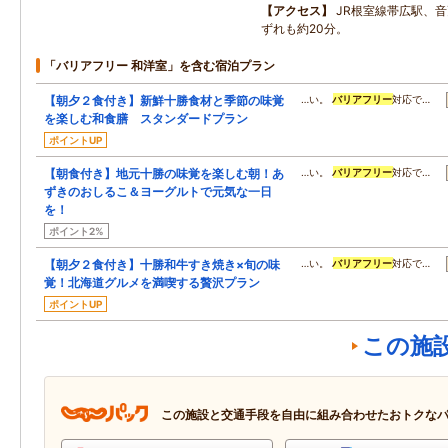
アクセス
JR根室線帯広駅、音
ずれも約20分。
「バリアフリー 和洋室」を含む宿泊プラン
【朝夕２食付き】新鮮十勝食材と季節の味覚
…い。
バリアフリー
対応で…
を楽しむ和食膳 スタンダードプラン
ポイントUP
【朝食付き】地元十勝の味覚を楽しむ朝！あ
…い。
バリアフリー
対応で…
ずきのおしるこ＆ヨーグルトで元気な一日
を！
ポイント2%
【朝夕２食付き】十勝和牛すき焼き×旬の味
…い。
バリアフリー
対応で…
覚！北海道グルメを満喫する贅沢プラン
ポイントUP
この施
この施設と交通手段を自由に組み合わせたおトクな