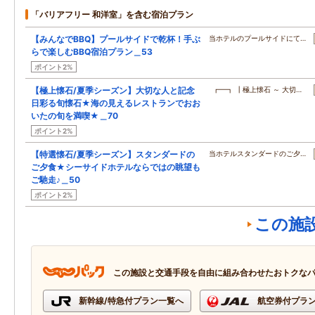
「バリアフリー 和洋室」を含む宿泊プラン
【みんなでBBQ】プールサイドで乾杯！手ぶ
当ホテルのプールサイドにて…
らで楽しむBBQ宿泊プラン＿53
ポイント2%
【極上懐石/夏季シーズン】大切な人と記念
┏━┓ ┃極上懐石 ～ 大切…
日彩る旬懐石★海の見えるレストランでおお
いたの旬を満喫★＿70
ポイント2%
【特選懐石/夏季シーズン】スタンダードの
当ホテルスタンダードのご夕…
ご夕食★シーサイドホテルならではの眺望も
ご馳走♪＿50
ポイント2%
この施
この施設と交通手段を自由に組み合わせたおトクな
新幹線/特急付プラン一覧へ
航空券付プラ