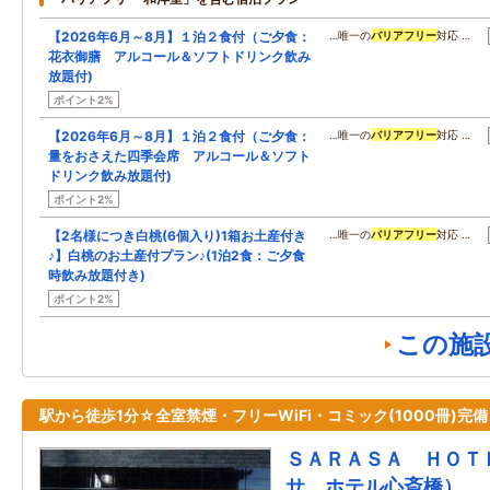
【2026年6月～8月】１泊２食付（ご夕食：
…唯一の
バリアフリー
対応 …
花衣御膳 アルコール＆ソフトドリンク飲み
放題付)
ポイント2%
【2026年6月～8月】１泊２食付（ご夕食：
…唯一の
バリアフリー
対応 …
量をおさえた四季会席 アルコール＆ソフト
ドリンク飲み放題付)
ポイント2%
【2名様につき白桃(6個入り)1箱お土産付き
…唯一の
バリアフリー
対応 …
♪】白桃のお土産付プラン♪(1泊2食：ご夕食
時飲み放題付き)
ポイント2%
この施
駅から徒歩1分☆全室禁煙・フリーWiFi・コミック(1000冊)完備
ＳＡＲＡＳＡ ＨＯＴ
サ ホテル心斎橋）