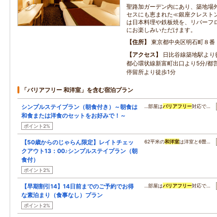
聖路加ガーデン内にあり、築地場
セスにも恵まれた≪銀座クレスト
は日本料理や鉄板焼を、リバーフ
にお楽しみいただけます。
住所
東京都中央区明石町８番
アクセス
日比谷線築地駅より
都心環状線新富町出口より5分/都
停留所より徒歩1分
「バリアフリー 和洋室」を含む宿泊プラン
シンプルステイプラン（朝食付き）～朝食は
…部屋は
バリアフリー
対応で…
和食または洋食のセットをお好みで！～
ポイント2%
【50歳からのじゃらん限定】レイトチェッ
62平米の
和洋室
は洋室と6畳…
クアウト13：00♪シンプルステイプラン（朝
食付）
ポイント2%
【早期割引14】14日前までのご予約でお得
…部屋は
バリアフリー
対応で…
な素泊まり（食事なし）プラン
ポイント2%