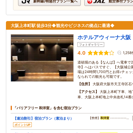
新幹線/特急付プラン一覧へ
航空券付プラ
大阪上本町駅 徒歩3分◆観光やビジネスの拠点に最適◆
ホテルアウィーナ大阪
フォトギャラリー
4.0
1,25
道頓堀のある【なんば】へ電車で
寺】へはバスですぐ、【大阪城公園
場は24時間1,700円とお得♪チ
なられての観光も可能です。
住所
大阪府大阪市天王寺区石
アクセス
大阪上本町下車、地
車、大阪上本町地上中央改札14番
「バリアフリー 和洋室」を含む宿泊プラン
【連泊割引】宿泊プラン（素泊まり）
【禁煙】
和洋室
-----------…
ポイントUP