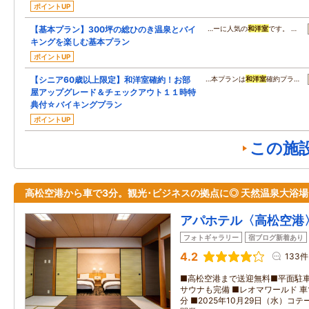
ポイントUP
【基本プラン】300坪の総ひのき温泉とバイ
…ーに人気の
和洋室
です。 …
キングを楽しむ基本プラン
ポイントUP
【シニア60歳以上限定】和洋室確約！お部
…本プランは
和洋室
確約プラ…
屋アップグレード＆チェックアウト１１時特
典付☆バイキングプラン
ポイントUP
この施
高松空港から車で3分。観光･ビジネスの拠点に◎ 天然温泉大浴場
アパホテル〈高松空港
フォトギャラリー
宿ブログ新着あり
4.2
133件
■高松空港まで送迎無料■平面駐車
サウナも完備 ■レオマワールド 車で
分 ■2025年10月29日（水）