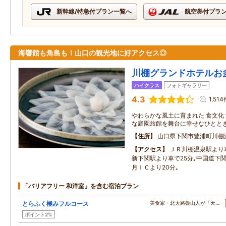
新幹線/特急付プラン一覧へ
航空券付プラ
海響館も角島も！山口の観光地に好アクセス◎
川棚グランドホテルお
ハイクラス
フォトギャラリー
4.3
1,51
やわらかな風土に育まれた 食文化
な庭園旅館を舞台に幸せなひとと
住所
山口県下関市豊浦町川棚
アクセス
ＪＲ川棚温泉駅より
新下関駅より車で25分｡中国道下関
月ＩＣより20分｡
「バリアフリー 和洋室」を含む宿泊プラン
とらふく極みフルコース
美食家・北大路魯山人が「天…
ポイント2%