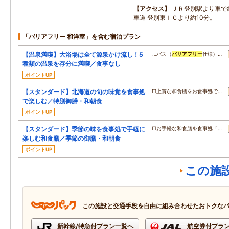
アクセス
ＪＲ登別駅より車で
車道 登別東ＩＣより約10分。
「バリアフリー 和洋室」を含む宿泊プラン
【温泉満喫】大浴場は全て源泉かけ流し！5
…バス（
バリアフリー
仕様）…
種類の温泉を存分に満喫／食事なし
ポイントUP
【スタンダード】北海道の旬の味覚を食事処
□上質な和食膳をお食事処で…
で楽しむ／特別御膳・和朝食
ポイントUP
【スタンダード】季節の味を食事処で手軽に
□お手軽な和食膳を食事処「…
楽しむ和食膳／季節の御膳・和朝食
ポイントUP
この施
この施設と交通手段を自由に組み合わせたおトクな
新幹線/特急付プラン一覧へ
航空券付プラ