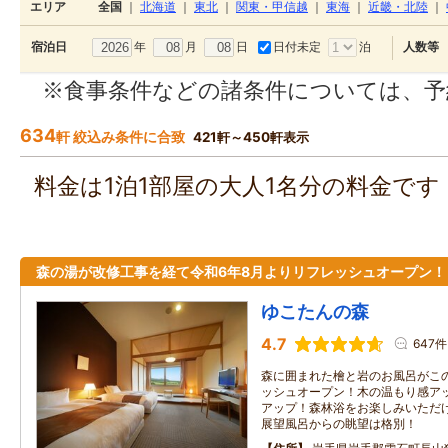
エリア
全国
｜
北海道
｜
東北
｜
関東・甲信越
｜
東海
｜
近畿・北陸
｜
年
月
日
日付未定
泊
宿泊日
人数等
※食事条件などの諸条件については、予
634
軒 絞込み条件に合致
421軒～450軒表示
料金は1泊1部屋の大人1名分の料金で
森の湯が改修工事を経て令和6年8月よりリフレッシュオープン！
ゆこたんの森
4.7
647件
森に囲まれた檜と岩のお風呂がこ
ッシュオープン！木の温もり感ア
アップ！森林浴をお楽しみいただ
展望風呂からの眺望は格別！