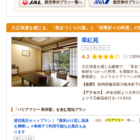
航空券付プラン一覧へ
航空券付プラン
大正浪漫を感じる、「美女づくりの湯」と「四季折々の料理」の
翠紅苑
フォトギャラリー
4.2
1,30
大正浪漫を感じる建物で、「美女
食材をつかった料理」を堪能する
散策路と、エメラルドグリーンの
住所
静岡県榛原郡川根本町千
アクセス
JR金谷駅より大井
より寸又峡温泉行きバス40分
「バリアフリー 和洋室」を含む宿泊プラン
貸切風呂セットプラン｜『源泉かけ流し温泉
…ほか、
バリアフリー
・車い…
を満喫♪』※車椅子で利用可能なお風呂もあ
ります
ポイント2%