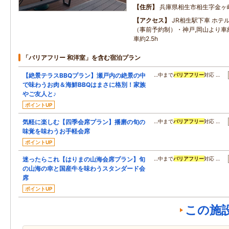
住所
兵庫県相生市相生字金ヶ
アクセス
JR相生駅下車 ホテ
（事前予約制）・神戸,岡山より車約
車約2.5h
「バリアフリー 和洋室」を含む宿泊プラン
【絶景テラスBBQプラン】瀬戸内の絶景の中
…中まで
バリアフリー
対応 …
で味わうお肉＆海鮮BBQはまさに格別！家族
やご友人と♪
ポイントUP
気軽に楽しむ【四季会席プラン】播磨の旬の
…中まで
バリアフリー
対応 …
味覚を味わうお手軽会席
ポイントUP
迷ったらこれ【はりまの山海会席プラン】旬
…中まで
バリアフリー
対応 …
の山海の幸と国産牛を味わうスタンダード会
席
ポイントUP
この施