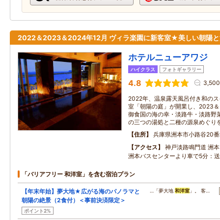
2022＆2023＆2024年12月 ヴィラ楽園に新客室★美しい朝陽
ホテルニューアワジ
ハイクラス
フォトギャラリー
4.8
3,50
2022年、温泉露天風呂付き和のス
室「朝陽の庭」が開業し、2023＆
御食国の海の幸・淡路牛・淡路野
の三つの湯処と二種の源泉めぐり
住所
兵庫県洲本市小路谷20番
アクセス
神戸淡路鳴門道 洲本
洲本バスセンターより車で5分：
「バリアフリー 和洋室」を含む宿泊プラン
【年末年始】夢大地★広がる海のパノラマと
…「夢大地
和洋室
」。 客…
朝陽の絶景（2食付）＜事前決済限定＞
ポイント2%