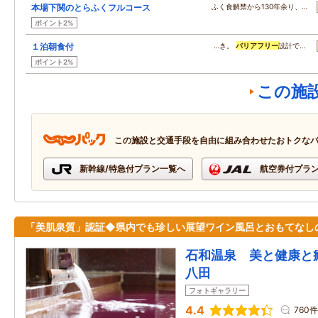
本場下関のとらふくフルコース
ふく食解禁から130年余り、…
ポイント2%
１泊朝食付
…き。
バリアフリー
設計で…
ポイント2%
この施
この施設と交通手段を自由に組み合わせたおトクな
新幹線/特急付プラン一覧へ
航空券付プラ
「美肌泉質」認証◆県内でも珍しい展望ワイン風呂とおもてなし
石和温泉 美と健康と
八田
フォトギャラリー
4.4
760件