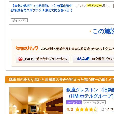
【東北の銘柄牛＜山形日和。＞】特選山形牛
…のない
バリアフリー
設計 …
鉄板焼お肉２倍プラン★東北で肉を食べよう
♪
ポイント2%
この施
この施設と交通手段を自由に組み合わせたおトクな
航空券付プラン一覧へ
航空券付プラン
隅田川の雄大な流れと高層階の景色が相まった都心随一の癒しの
銀座クレストン（旧新
（HMIホテルグループ
ハイクラス
フォトギャラリー
4.3
1,45