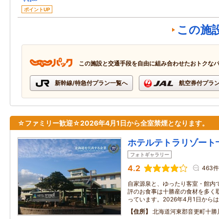
ポイントUP
この施
この施設と交通手段を自由に組み合わせたおトクな
新幹線/特急付プラン一覧へ
航空券付プラ
☆ファミリー歓迎☆2026年4月1日から全室禁煙となります。
ホテルテトラリゾート
フォトギャラリー
4.2
463件
自家源泉と、ゆったり客室・館内
評のお食事は十勝産の食材を多く
っています。2026年4月1日から
住所
北海道河東郡音更町十勝