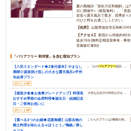
夏の風物詩「笛吹川石和鵜飼」は7/
日に開催中♪（観覧無料）。「美
岩造り露天風呂で寛ぎ、四季折々
のひと時をお過ごしください。
住所
山梨県笛吹市石和町川中
アクセス
新宿から特急約90
徒歩15分(無料定期送迎車有・事前
宮御坂IC車8分
「バリアフリー 和洋室」を含む宿泊プラン
【八田スタンダード◆2食付基本】やまなし
…「心の
バリアフリー
認定」…
満喫◇源泉掛け流しの大きな露天風呂×甲州
旬会席プラン
ポイントUP
【個室夕食◆お食事グレードアップ】料理長
大切な記念日や特別な日を …
おすすめ季節の会席料理◆誕生日・結婚記念
日・ご長寿お祝いに
ポイントUP
【選べる3つのお鍋◆花宴御膳】山梨名物の
こちらのプランは3種類の絶…
郷土料理を味わえる≪ほうとう／鴨鍋／豚し
ゃぶ≫