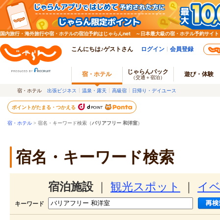
国内旅行・海外旅行や宿・ホテルの宿泊予約はじゃらんnet ～日本最大級の宿・ホテル予約サイト
こんにちは♪ゲストさん
ログイン
会員登録
じゃらんパック
宿・ホテル
遊び・体験
（交通＋宿泊）
宿・ホテル
出張ビジネス
温泉・露天
高級宿
日帰り・デイユース
ポイントがたまる・つかえる
宿・ホテル
> 宿名・キーワード検索（
バリアフリー 和洋室
）
宿名・キーワード検索
宿泊施設
｜
観光スポット
｜
イ
キーワード