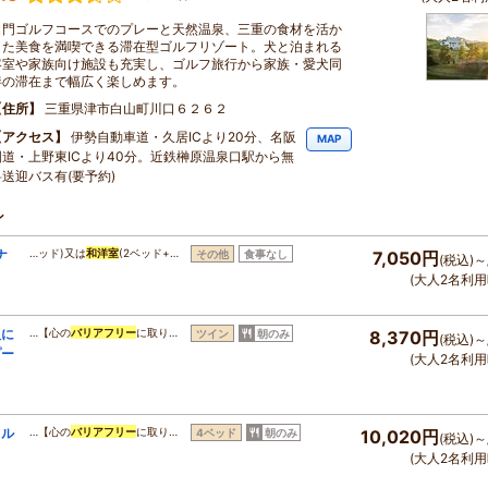
名門ゴルフコースでのプレーと天然温泉、三重の食材を活か
した美食を満喫できる滞在型ゴルフリゾート。犬と泊まれる
客室や家族向け施設も充実し、ゴルフ旅行から家族・愛犬同
伴の滞在まで幅広く楽しめます。
住所
三重県津市白山町川口６２６２
アクセス
伊勢自動車道・久居ICより20分、名阪
MAP
国道・上野東ICより40分。近鉄榊原温泉口駅から無
料送迎バス有(要予約)
ン
ナ
…ッド)又は
和洋室
(2ベッド+…
その他
食事なし
7,050円
(税込)～
(大人2名利用
人に
…【心の
バリアフリー
に取り…
ツイン
朝のみ
8,370円
(税込)～
プー
(大人2名利用
トル
…【心の
バリアフリー
に取り…
4ベッド
朝のみ
10,020円
(税込)～
(大人2名利用