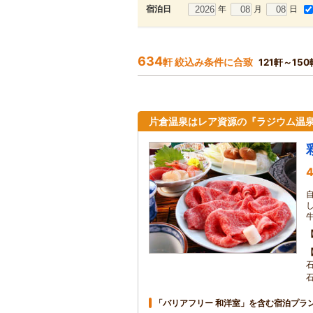
年
月
日
宿泊日
634
軒 絞込み条件に合致
121軒～15
片倉温泉はレア資源の『ラジウム温
4
「バリアフリー 和洋室」を含む宿泊プラ