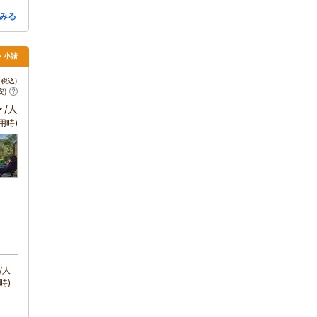
みる
・小諸
税込)
安)
～
/人
用時)
/人
時)