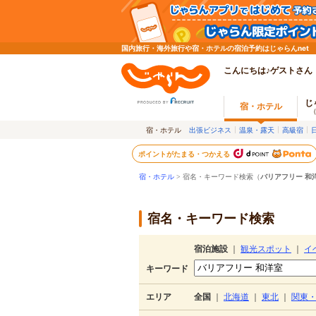
国内旅行・海外旅行や宿・ホテルの宿泊予約はじゃらんnet
こんにちは♪ゲストさん
じ
宿・ホテル
宿・ホテル
出張ビジネス
温泉・露天
高級宿
ポイントがたまる・つかえる
宿・ホテル
> 宿名・キーワード検索（
バリアフリー 和
宿名・キーワード検索
宿泊施設
｜
観光スポット
｜
イ
キーワード
エリア
全国
｜
北海道
｜
東北
｜
関東