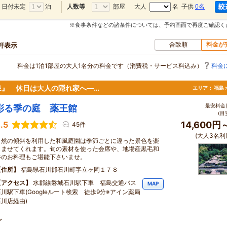
日付未定
泊
部屋
大人
名 子供
0名
人数等
※食事条件などの諸条件については、予約画面で再度ご確認く
合致順
料金が
0軒表示
料金は1泊1部屋の大人1名分の料金です（消費税・サービス料込み）
料金
泉』 休日は大人の隠れ家へ―…
エリア：
福島 
最安料金(
彩る季の庭 薬王館
(目
.5
14,600円
45件
(大人3名利
自然の傾斜を利用した和風庭園は季節ごとに違った景色を楽
しませてくれます。旬の素材を使った会席や、地場産黒毛和
牛のお料理もご堪能下さいませ。
住所
福島県石川郡石川町字立ヶ岡１７８
アクセス
水郡線磐城石川駅下車 福島交通バス
MAP
石川駅下車(Googleルート検索 徒歩9分※アイン薬局
石川店経由)
ン