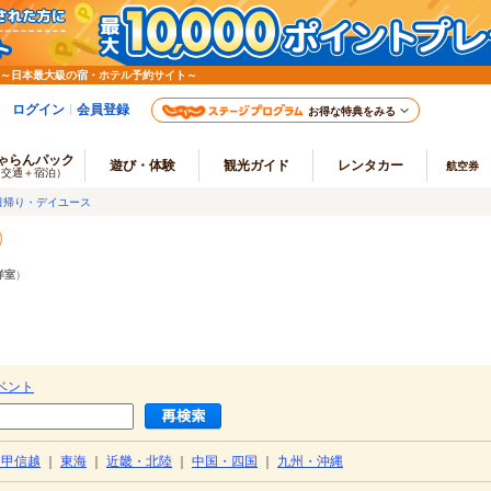
 ～日本最大級の宿・ホテル予約サイト～
ログイン
会員登録
お得な特典をみる
ゃらんパック
遊び・体験
観光ガイド
レンタカー
航空券
（交通＋宿泊）
日帰り・デイユース
洋室
）
ベント
・甲信越
｜
東海
｜
近畿・北陸
｜
中国・四国
｜
九州・沖縄