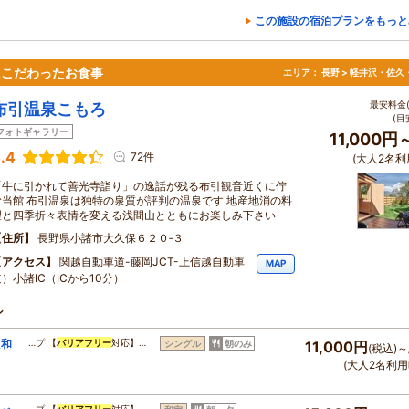
この施設の宿泊プランをもっと
にこだわったお食事
エリア：
長野 > 軽井沢・佐久
最安料金(
布引温泉こもろ
(目
フォトギャラリー
11,000円
.4
72件
(大人2名利
「牛に引かれて善光寺詣り」の逸話が残る布引観音近くに佇
む当館 布引温泉は独特の泉質が評判の温泉です 地産地消の料
理と四季折々表情を変える浅間山とともにお楽しみ下さい
住所
長野県小諸市大久保６２０‐３
アクセス
関越自動車道-藤岡JCT-上信越自動車
MAP
）小諸IC（ICから10分）
ン
た和
…プ 【
バリアフリー
対応】…
シングル
朝のみ
11,000円
(税込)～
(大人2名利用