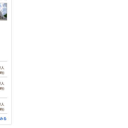
/人
時)
/人
時)
/人
時)
みる