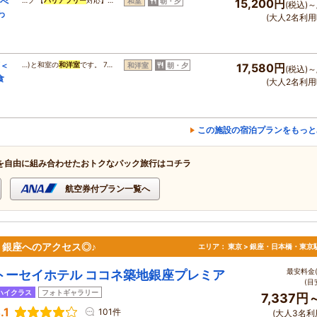
選べ
…プ 【
バリアフリー
対応】…
和室
朝・夕
15,200円
(税込)～
わ
(大人2名利用
可＜
…)と和室の
和洋室
です。 7…
和洋室
朝・夕
17,580円
(税込)～
食
(大人2名利用
この施設の宿泊プランをもっと
を自由に組み合わせたおトクなパック旅行はコチラ
航空券付プラン一覧へ
銀座へのアクセス◎♪
エリア：
東京 > 銀座・日本橋・東京
最安料金(
トーセイホテル ココネ築地銀座プレミア
(目
ハイクラス
フォトギャラリー
7,337円
.1
101件
(大人3名利