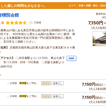
とした癒しの時間をみなさまへ。
エリア：
京都 > 祇園・東山・北白
最安料金(
智積院会館
(目
.6
7,150円
174件
(大人2名利
京都東山の地にある真言宗智山派の総本山智積院の中にある
宿坊です。 400年前から変わらぬ朝のお勤めへのご参拝、僧
侶による名勝庭園や長谷川等伯一門の国宝障壁画のご案内
等、非日常をご体験ください。
住所
京都府京都市東山区東大路七条下る東瓦町９６４番
地
アクセス
〇JR京都駅よりバス10分、東山七条下
MAP
車 市バス206・208・100系統 〇京阪七条駅より
徒歩約10分
ン
… ◇和室・
和洋室
をご予約…
ツイン
食事なし
7,150円
(税込)～
(大人2名利用
… ◇和室・
和洋室
をご予約…
ツイン
食事なし
7,150円
(税込)～
(大人2名利用