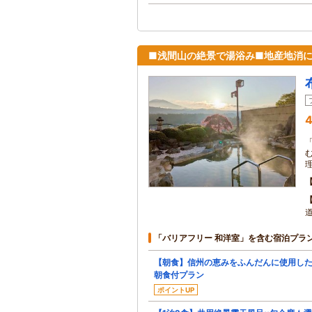
■浅間山の絶景で湯浴み■地産地消
4
道
「バリアフリー 和洋室」を含む宿泊プラ
【朝食】信州の恵みをふんだんに使用し
朝食付プラン
ポイントUP