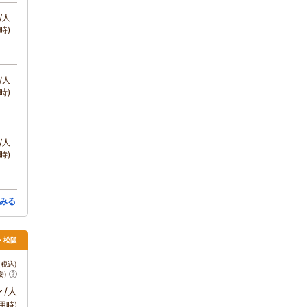
/人
時)
/人
時)
/人
時)
みる
・松阪
税込)
安)
～
/人
用時)