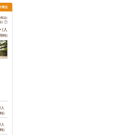
川周辺
税込)
安)
～
/人
用時)
/人
時)
/人
時)