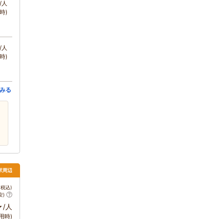
/人
時)
/人
時)
みる
駅周辺
税込)
安)
～
/人
用時)