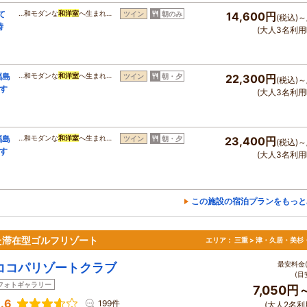
て
…和モダンな
和洋室
へ生まれ…
ツイン
朝のみ
14,600円
(税込)～
時
(大人3名利用
福島
…和モダンな
和洋室
へ生まれ…
ツイン
朝・夕
22,300円
(税込)～
す
(大人3名利用
福島
…和モダンな
和洋室
へ生まれ…
ツイン
朝・夕
23,400円
(税込)～
す
(大人3名利用
この施設の宿泊プランをもっと
た滞在型ゴルフリゾート
エリア：
三重 > 津・久居・美杉
最安料金(
ココパリゾートクラブ
(目
フォトギャラリー
7,050円
.6
199件
(大人2名利