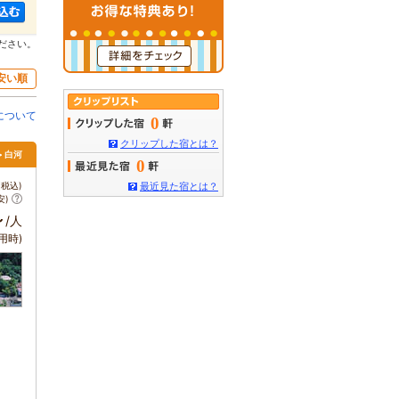
ださい。
安い順
について
0
クリップした宿とは？
> 白河
0
税込)
最近見た宿とは？
安)
～
/人
用時)