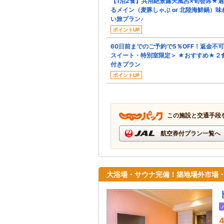
【1泊2食】共用絶景露天風呂×旬会席★
るメイン（麦豚しゃぶ or 北陸海鮮鍋）味
い旅プラン♪
ポイントUP
60日前までのご予約で5％OFF！返金不
スイート・特別室限定＞ ★おすすめ★２
付きプラン
ポイントUP
この施設と交通手段
航空券付プラン一覧へ
大浴場・サウナ完備！築地場外市場・
4