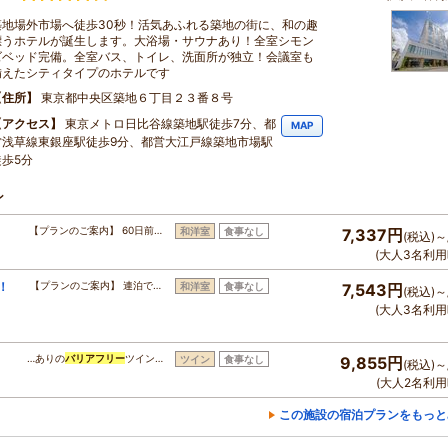
築地場外市場へ徒歩30秒！活気あふれる築地の街に、和の趣
漂うホテルが誕生します。大浴場・サウナあり！全室シモン
ズベッド完備。全室バス、トイレ、洗面所が独立！会議室も
備えたシティタイプのホテルです
住所
東京都中央区築地６丁目２３番８号
アクセス
東京メトロ日比谷線築地駅徒歩7分、都
MAP
営浅草線東銀座駅徒歩9分、都営大江戸線築地市場駅
徒歩5分
ン
【プランのご案内】 60日前…
和洋室
食事なし
7,337円
(税込)～
(大人3名利用
！
【プランのご案内】 連泊で…
和洋室
食事なし
7,543円
(税込)～
(大人3名利用
…ありの
バリアフリー
ツイン…
ツイン
食事なし
9,855円
(税込)～
(大人2名利用
この施設の宿泊プランをもっと