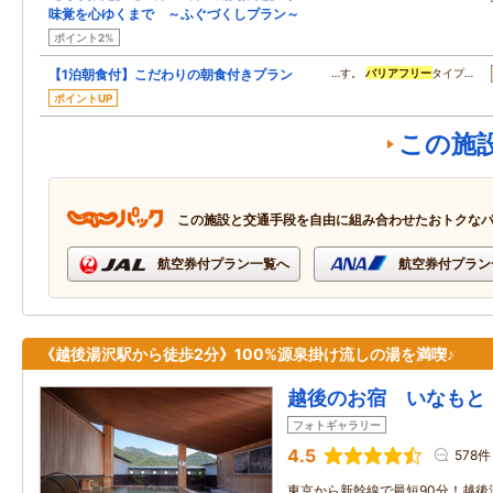
味覚を心ゆくまで ～ふぐづくしプラン～
ポイント2%
【1泊朝食付】こだわりの朝食付きプラン
…す。
バリアフリー
タイプ…
ポイントUP
この施
この施設と交通手段を自由に組み合わせたおトクな
航空券付プラン一覧へ
航空券付プラン
《越後湯沢駅から徒歩2分》100%源泉掛け流しの湯を満喫♪
越後のお宿 いなもと
フォトギャラリー
4.5
578件
東京から新幹線で最短90分！越後