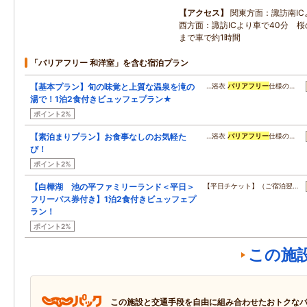
アクセス
関東方面：諏訪南IC
西方面：諏訪ICより車で40分 
まで車で約1時間
「バリアフリー 和洋室」を含む宿泊プラン
【基本プラン】旬の味覚と上質な温泉を滝の
…浴衣
バリアフリー
仕様の…
湯で！1泊2食付きビュッフェプラン★
ポイント2%
【素泊まりプラン】お食事なしのお気軽た
…浴衣
バリアフリー
仕様の…
び！
ポイント2%
【白樺湖 池の平ファミリーランド＜平日＞
【平日チケット】（ご宿泊翌…
フリーパス券付き】1泊2食付きビュッフェプ
ラン！
ポイント2%
この施
この施設と交通手段を自由に組み合わせたおトクな