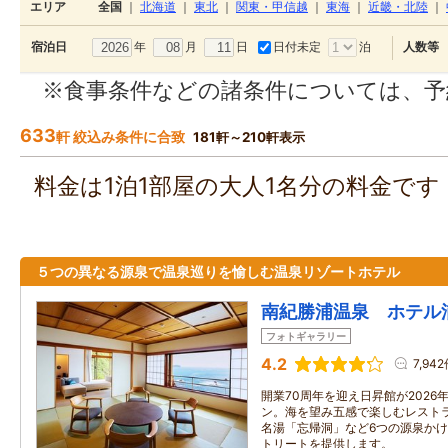
エリア
全国
｜
北海道
｜
東北
｜
関東・甲信越
｜
東海
｜
近畿・北陸
｜
年
月
日
日付未定
泊
宿泊日
人数等
※食事条件などの諸条件については、予
633
軒 絞込み条件に合致
181軒～210軒表示
料金は1泊1部屋の大人1名分の料金で
５つの異なる源泉で温泉巡りを愉しむ温泉リゾートホテル
南紀勝浦温泉 ホテル
フォトギャラリー
4.2
7,94
開業70周年を迎え日昇館が2026
ン。海を望み五感で楽しむレスト
名湯「忘帰洞」など6つの源泉か
トリートを提供します。