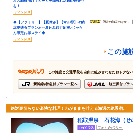
〆の鯛茶漬け！ピチピチ朝獲れ活鯛の舟盛り
を！
ポイントUP
◆【ファミリー】【夏休み】【マル得】≪納
【
和洋室
】通常の和室のほか…
涼夏懐石プラン≫～夏休み旅行応援♪じゃら
ん限定お得ステイ◆
ポイントUP
この施
この施設と交通手段を自由に組み合わせたおトクな
新幹線/特急付プラン一覧へ
航空券付プラ
絶対裏切らない豪快な料理！わがままを叶える海辺の絶景宿。
稲取温泉 石花海（せ
ハイクラス
フォトギャラリー