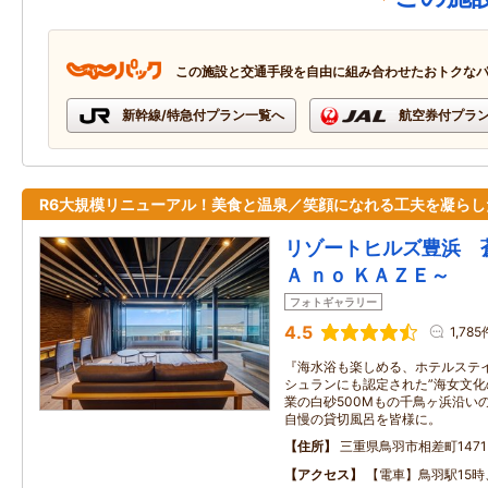
この施設と交通手段を自由に組み合わせたおトクな
新幹線/特急付プラン一覧へ
航空券付プラ
R6大規模リニューアル！美食と温泉／笑顔になれる工夫を凝らし
リゾートヒルズ豊浜 
Ａ ｎｏ ＫＡＺＥ～
フォトギャラリー
4.5
1,785
『海水浴も楽しめる、ホテルステ
シュランにも認定された”海女文化
業の白砂500Mもの千鳥ヶ浜沿い
自慢の貸切風呂を皆様に。
住所
三重県鳥羽市相差町1471
アクセス
【電車】鳥羽駅15時