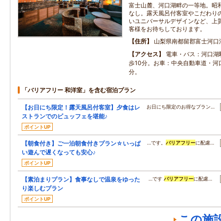
富士山麓、河口湖畔の一等地。昭
なし。露天風呂付客室やこだわり
いユニバーサルデザインなど、上
客様をお待ちしております。
住所
山梨県南都留郡富士河口
アクセス
電車・バス：河口湖
歩10分。お車：中央自動車道・河
分。
「バリアフリー 和洋室」を含む宿泊プラン
【お日にち限定！露天風呂付客室】夕食はレ
お日にち限定のお得なプラン…
ストランでのビュッフェを堪能♪
ポイントUP
【朝食付き】ご一泊朝食付きプラン☆いっぱ
…です。
バリアフリー
に配慮…
い遊んで遅くなっても安心♪
ポイントUP
【素泊まりプラン】食事なしで温泉をゆった
…です
バリアフリー
に配慮…
り楽しむプラン
ポイントUP
この施