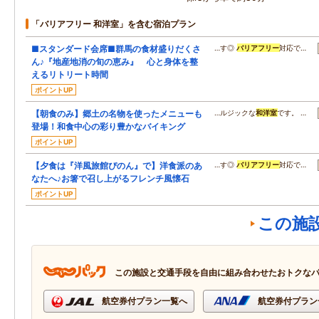
「バリアフリー 和洋室」を含む宿泊プラン
■スタンダード会席■群馬の食材盛りだくさ
…す◎
バリアフリー
対応で…
ん♪『地産地消の旬の恵み』 心と身体を整
えるリトリート時間
ポイントUP
【朝食のみ】郷土の名物を使ったメニューも
…ルジックな
和洋室
です。 …
登場！和食中心の彩り豊かなバイキング
ポイントUP
【夕食は『洋風旅館ぴのん』で】洋食派のあ
…す◎
バリアフリー
対応で…
なたへ♪お箸で召し上がるフレンチ風懐石
ポイントUP
この施
この施設と交通手段を自由に組み合わせたおトクな
航空券付プラン一覧へ
航空券付プラン