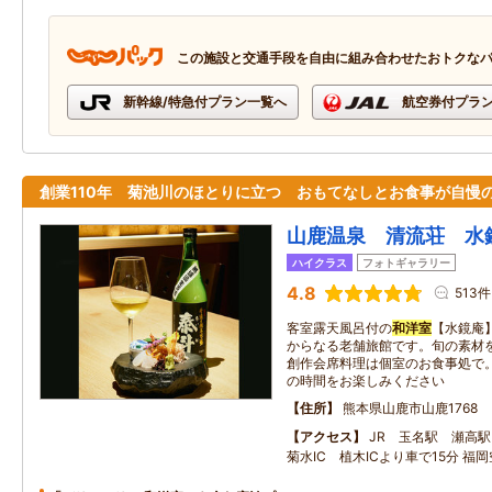
この施設と交通手段を自由に組み合わせたおトクな
新幹線/特急付プラン一覧へ
航空券付プラ
創業110年 菊池川のほとりに立つ おもてなしとお食事が自慢
山鹿温泉 清流荘 水
ハイクラス
フォトギャラリー
4.8
513件
客室露天風呂付の
和洋室
【水鏡庵
からなる老舗旅館です。旬の素材
創作会席料理は個室のお食事処で
の時間をお楽しみください
住所
熊本県山鹿市山鹿1768
アクセス
JR 玉名駅 瀬高駅
菊水IC 植木ICより車で15分 福