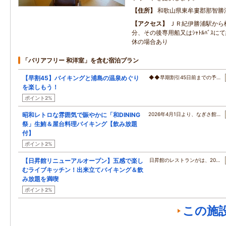
住所
和歌山県東牟婁郡那智勝
アクセス
ＪＲ紀伊勝浦駅から
分、その後専用船又はｼｬﾄﾙﾊﾞｽに
休の場合あり
「バリアフリー 和洋室」を含む宿泊プラン
【早割45】バイキングと浦島の温泉めぐり
◆◆早期割引45日前までの予…
を楽しもう！
ポイント2%
昭和レトロな雰囲気で賑やかに「和DINING
2026年4月1日より、なぎさ館…
祭」生鮪＆屋台料理バイキング【飲み放題
付】
ポイント2%
【日昇館リニューアルオープン】五感で楽し
日昇館のレストランがは、20…
むライブキッチン！出来立てバイキング＆飲
み放題を満喫
ポイント2%
この施