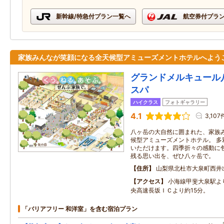
新幹線/特急付プラン一覧へ
航空券付プラ
家族みんなが笑顔になる全天候型アミューズメントホテルへよう
グランドメルキュール
スパ
ハイクラス
フォトギャラリー
4.1
3,107
八ヶ岳の大自然に囲まれた、家族
候型アミューズメントホテル。 多
いただけます。四季折々の感動に
残る思い出を、ぜひ八ヶ岳で。
住所
山梨県北杜市大泉町西井
アクセス
小海線甲斐大泉駅よ
央高速長坂ＩＣより約15分。
「バリアフリー 和洋室」を含む宿泊プラン