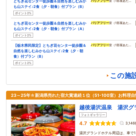
とちぎ花センター徒歩圏＆自然を楽しむみか
バリアフリー
室（1部屋あた…
も山ステイ♪2食（夕・朝食）付プラン（B）
ポイント2%
とちぎ花センター徒歩圏＆自然を楽しむみか
バリアフリー
室（1部屋あた…
も山ステイ♪2食（夕・朝食）付プラン（A）
ポイント2%
【栃木県民限定】とちぎ花センター徒歩圏＆
バリアフリー
室（1部屋あた…
自然を楽しむみかも山ステイ♪2食（夕・朝
食）付プラン（B）
ポイント2%
この施
23～25年☆新潟県売れた宿大賞連続１位（51-100室）お料理
越後湯沢温泉 湯沢グ
フォトギャラリー
4.7
3,14
湯沢グランドホテル周辺は、車で1