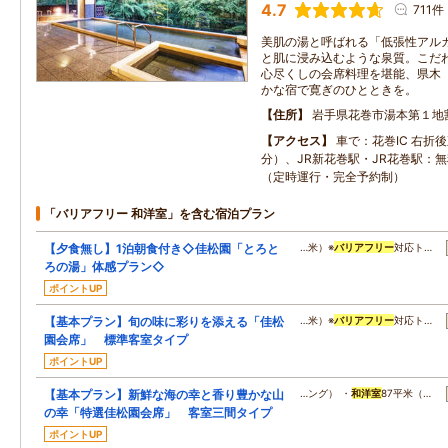
4.7
711件
美肌の湯と呼ばれる「低張性アル
と肌に浸み込むような泉質。こだ
心尽くしの会席料理を堪能、県木
かな宿で寛ぎのひとときを。
住所
岩手県花巻市湯本第１地
アクセス
車で：花巻IC 右折後
分）、JR新花巻駅・JR花巻駅：無
（定時運行・完全予約制）
「バリアフリー 和洋室」を含む宿泊プラン
【夕食無し】1泊朝食付き◇佳松園「とろと
…米）※
バリアフリー
対応ト…
ろの湯」体感プラン◇
ポイントUP
【基本プラン】旬の味に彩りを添える「佳松
…米）※
バリアフリー
対応ト…
園会席」 標準客室タイプ
ポイントUP
【基本プラン】新鮮な海の幸と香り豊かな山
…ング） ・
和洋室
87平米（…
の幸「特選佳松園会席」 客室三間タイプ
ポイントUP