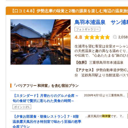
【口コミ4.8】伊勢志摩の味覚と2種の源泉を楽しむ海辺の温泉旅
鳥羽本浦温泉 サン浦
フォトギャラリー
4.8
2,05
生浦湾を望む客室は全室オーシャン
の天然温泉と趣の異なる湯めぐり、
や伝統で、 ”心あたたまる”旅の
住所
三重県鳥羽市本浦温泉
アクセス
伊勢自動車道伊勢I
分 近鉄鳥羽駅より当館送迎バス
「バリアフリー 和洋室」を含む宿泊プラン
【スタンダード】月替わりのグルメ会席 ～
2026年4月1日より三重県鳥羽…
旬の食材で贅沢に彩られた美食の時間～
ポイント2%
【夕食お部屋食・朝食レストラン】7・8階
…露天風呂付
和洋室
です。 7…
温泉露天風呂付き特別室で味わう至福の悠季
会席プラン