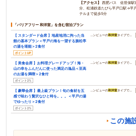
アクセス
西肥バス 佐世保駅前
分、松浦鉄道たびら平戸口駅→平戸
テルまで徒歩5分
「バリアフリー 和洋室」を含む宿泊プラン
【 スタンダード会席 】地産地消に拘った当
…ンビューの
和洋室
タイプで…
館の基本プラン＜平戸の海を一望する旗松亭
の湯を堪能＞2食付
ポイントUP
【 美食会席 】お料理グレードアップ！海・
…ンビューの
和洋室
タイプで…
山の幸をふんだんに使った満足の逸品＜至高
のお湯を満喫＞2食付
ポイント2%
【 豪華会席 】最上級プラン！旬の食材を五
…ンビューの
和洋室
タイプで…
感で味わう贅沢なひと時を。。。＜平戸の湯
でゆったり＞2食付
ポイント2%
この施