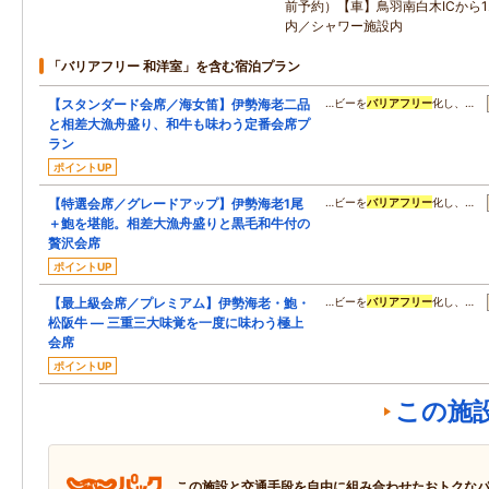
前予約）【車】鳥羽南白木ICから
内／シャワー施設内
「バリアフリー 和洋室」を含む宿泊プラン
【スタンダード会席／海女笛】伊勢海老二品
…ビーを
バリアフリー
化し、…
と相差大漁舟盛り、和牛も味わう定番会席プ
ラン
ポイントUP
【特選会席／グレードアップ】伊勢海老1尾
…ビーを
バリアフリー
化し、…
＋鮑を堪能。相差大漁舟盛りと黒毛和牛付の
贅沢会席
ポイントUP
【最上級会席／プレミアム】伊勢海老・鮑・
…ビーを
バリアフリー
化し、…
松阪牛 ― 三重三大味覚を一度に味わう極上
会席
ポイントUP
この施
この施設と交通手段を自由に組み合わせたおトクな