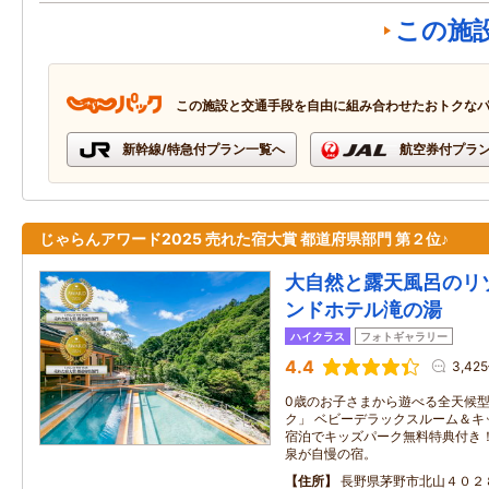
この施
この施設と交通手段を自由に組み合わせたおトクな
新幹線/特急付プラン一覧へ
航空券付プラ
じゃらんアワード2025 売れた宿大賞 都道府県部門 第２位♪
大自然と露天風呂のリ
ンドホテル滝の湯
ハイクラス
フォトギャラリー
4.4
3,42
0歳のお子さまから遊べる全天候
ク」 ベビーデラックスルーム＆キ
宿泊でキッズパーク無料特典付き！
泉が自慢の宿。
住所
長野県茅野市北山４０２