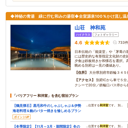
◆神秘の青湯 緑に佇む和みの湯宿◆全室源泉100％かけ流し温
山荘 神和苑
ハイクラス
フォトギャラリー
4.6
733
日本伝統の「能楽堂」や「茅葺の
には歴史的な有形指定文化財の史
夕食は鉄板焼きか和懐石を選択。高台
眺める別府は一見の価値あり。
住所
大分県別府市鉄輪３４５
アクセス
別府ICから車で５分
クシーで20分／鉄輪口バス停から
「バリアフリー 和洋室」を含む宿泊プラン
【鶴見懐石】黒毛和牛のしゃぶしゃぶ＆伊勢
…位置する
和洋室
です。 別…
海老料理＆鮑のバター焼きを愉しめるプラン
ポイントUP
【冬季限定】【11月～3月・期間限定】冬の
…位置する
和洋室
です。 別…