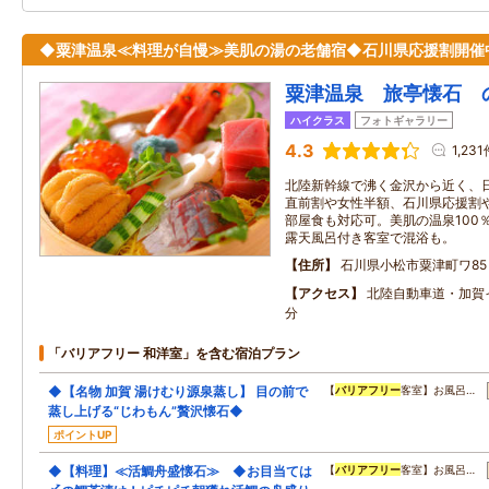
◆粟津温泉≪料理が自慢≫美肌の湯の老舗宿◆石川県応援割開催
粟津温泉 旅亭懐石 
ハイクラス
フォトギャラリー
4.3
1,23
北陸新幹線で沸く金沢から近く、
直前割や女性半額、石川県応援割
部屋食も対応可。美肌の温泉100
露天風呂付き客室で混浴も。
住所
石川県小松市粟津町ワ85
アクセス
北陸自動車道・加賀
分
「バリアフリー 和洋室」を含む宿泊プラン
◆【名物 加賀 湯けむり源泉蒸し】 目の前で
【
バリアフリー
客室】お風呂…
蒸し上げる“じわもん”贅沢懐石◆
ポイントUP
◆【料理】≪活鯛舟盛懐石≫ ◆お目当ては
【
バリアフリー
客室】お風呂…