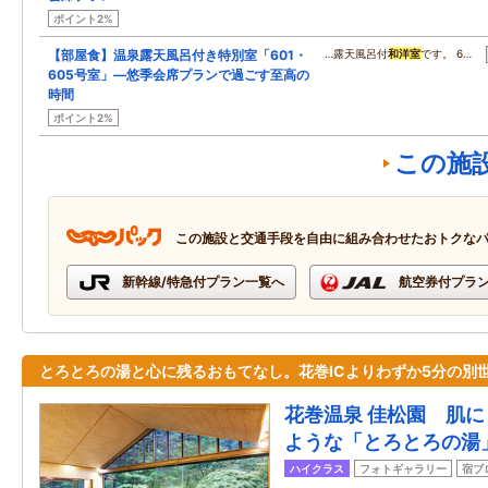
ポイント2%
【部屋食】温泉露天風呂付き特別室「601・
…露天風呂付
和洋室
です。 6…
605号室」―悠季会席プランで過ごす至高の
時間
ポイント2%
この施
この施設と交通手段を自由に組み合わせたおトクな
新幹線/特急付プラン一覧へ
航空券付プラ
とろとろの湯と心に残るおもてなし。花巻ICよりわずか5分の別
花巻温泉 佳松園 肌
ような「とろとろの湯
ハイクラス
フォトギャラリー
宿ブ