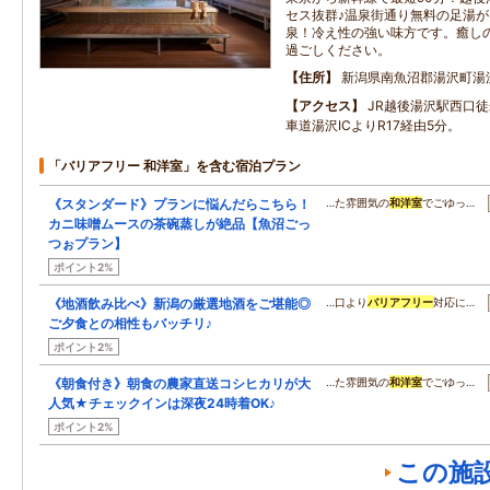
セス抜群♪温泉街通り無料の足湯
泉！冷え性の強い味方です。癒し
過ごしください。
住所
新潟県南魚沼郡湯沢町湯
アクセス
JR越後湯沢駅西口
車道湯沢ICよりR17経由5分。
「バリアフリー 和洋室」を含む宿泊プラン
《スタンダード》プランに悩んだらこちら！
…た雰囲気の
和洋室
でごゆっ…
カニ味噌ムースの茶碗蒸しが絶品【魚沼ごっ
つぉプラン】
ポイント2%
《地酒飲み比べ》新潟の厳選地酒をご堪能◎
…口より
バリアフリー
対応に…
ご夕食との相性もバッチリ♪
ポイント2%
《朝食付き》朝食の農家直送コシヒカリが大
…た雰囲気の
和洋室
でごゆっ…
人気★チェックインは深夜24時着OK♪
ポイント2%
この施