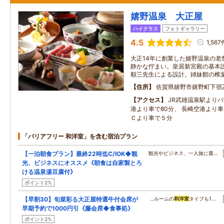
嬉野温泉 大正屋
ハイクラス
フォトギャラリー
4.5
1,567
大正14年に創業した嬉野温泉の老
静かな佇まい。皇居新宮殿の基本
順三先生による設計。姉妹館の椎
住所
佐賀県嬉野市嬉野町下宿乙2
アクセス
JR武雄温泉駅よりバ
港より車で80分、 長崎空港より車
Ｃより車で５分
「バリアフリー 和洋室」を含む宿泊プラン
【一泊朝食プラン】最終22時迄C/IOK◆観
観光やビジネス、一人旅に最…
光、ビジネスにオススメ《朝食は自家製とろ
ける温泉湯豆腐付》
ポイント2%
【早割30】旬菜彩る大正屋特選牛付会席が
…ルームの
和洋室
タイプも1…
早期予約で1000円引《藤会席◆食事処》
ポイント2%