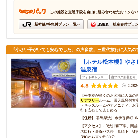
この施設と交通手段を自由に組み合わせたおトクな
新幹線/特急付プラン一覧へ
航空券付プラ
『小さい子がいても安心でした』の声多数。三世代旅行に人気の
【ホテル松本楼】やさ
温泉宿
フォトギャラリー
宿ブログ新着あり
4.8
2,28
【松本楼が多くのお客様に人気の理
リアフリー
ルーム、露天風呂付客
・キッズルームやアメニティ、お
行も安心して楽しめる
住所
群馬県渋川市伊香保町16
アクセス
JR渋川駅下車、関
名口行・最寄バス停「見晴下」徒
保ICから車で約30分