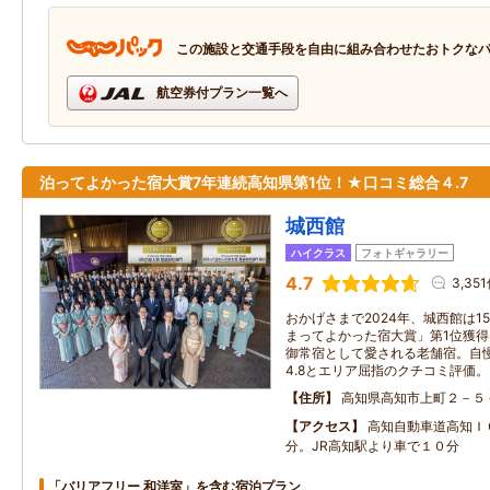
この施設と交通手段を自由に組み合わせたおトクな
航空券付プラン一覧へ
泊ってよかった宿大賞7年連続高知県第1位！★口コミ総合４.7
城西館
ハイクラス
フォトギャラリー
4.7
3,35
おかげさまで2024年、城西館は1
まってよかった宿大賞」第1位獲
御常宿として愛される老舗宿。自慢
4.8とエリア屈指のクチコミ評価。
住所
高知県高知市上町２－５
アクセス
高知自動車道高知Ｉ
分。JR高知駅より車で１０分
「バリアフリー 和洋室」を含む宿泊プラン