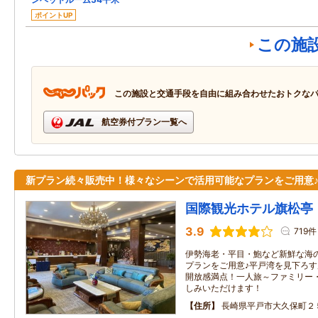
ポイントUP
この施
この施設と交通手段を自由に組み合わせたおトクな
航空券付プラン一覧へ
新プラン続々販売中！様々なシーンで活用可能なプランをご用意
国際観光ホテル旗松亭
3.9
719件
伊勢海老・平目・鮑など新鮮な海
プランをご用意♪平戸湾を見下ろ
開放感満点！一人旅～ファミリー
しみいただけます！
住所
長崎県平戸市大久保町２