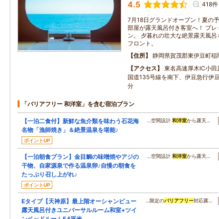
4.5
418件
7月18日グランドオープン！夏の予
部屋が露天風呂付き客室へ！ プレ
ン。 夕暮れの壮大な絶景露天風呂
フロント。
住所
静岡県賀茂郡東伊豆町稲
アクセス
東名高速厚木IC小
国道135号線を南下、伊豆急行伊
分
「バリアフリー 和洋室」を含む宿泊プラン
【一泊二食付】新鮮な魚介類を味わう石花海
…空間設計
和洋室
から露天…
名物「漁師焼き」＆絶景温泉を堪能♪
ポイントUP
【一泊朝食プラン】金目鯛の味噌焼やアジの
…空間設計
和洋室
から露天…
干物、自家源泉で作る温泉卵♪自慢の朝食を
たっぷり召し上がれ♪
ポイントUP
Eタイプ【天神原】最上階オーシャンビュー
…限定の
バリアフリー
対応露…
露天風呂付きユニバーサルルーム和室+ツイ
ンベッドルーム54平米