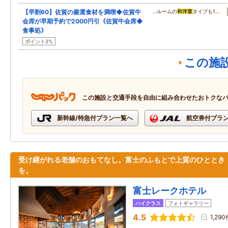
【早割60】佐賀の厳選食材を満喫◆佐賀牛
…ルームの
和洋室
タイプも1…
会席が早期予約で2000円引《佐賀牛会席◆
食事処》
ポイント2%
この施
この施設と交通手段を自由に組み合わせたおトクな
新幹線/特急付プラン一覧へ
航空券付プラ
受け継がれる老舗のおもてなし。富士のふもとで上質のひととき
を。
富士レークホテル
ハイクラス
フォトギャラリー
4.5
1,290