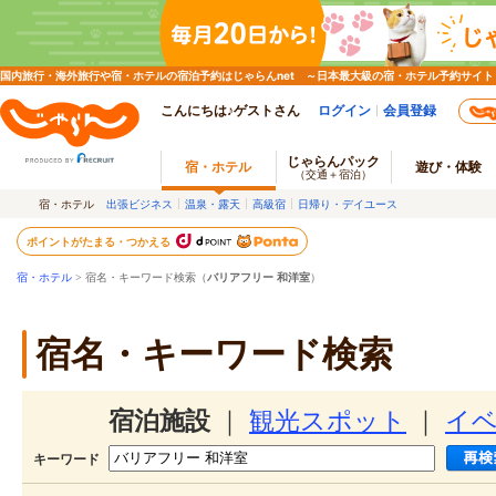
国内旅行・海外旅行や宿・ホテルの宿泊予約はじゃらんnet ～日本最大級の宿・ホテル予約サイト
こんにちは♪ゲストさん
ログイン
会員登録
じゃらんパック
宿・ホテル
遊び・体験
（交通＋宿泊）
宿・ホテル
出張ビジネス
温泉・露天
高級宿
日帰り・デイユース
ポイントがたまる・つかえる
宿・ホテル
> 宿名・キーワード検索（
バリアフリー 和洋室
）
宿名・キーワード検索
宿泊施設
｜
観光スポット
｜
イ
キーワード