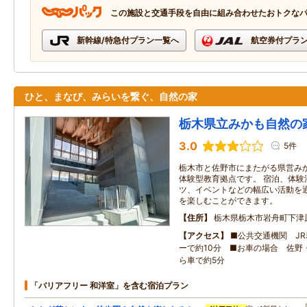
この施設と交通手段を自由に組み合わせたおトクな
新幹線/特急付プラン一覧へ
航空券付プラ
ひと、まなび、みらいを繋ぐ、自然の家
栃木県立みかも自然の
3.0
5件
栃木市と佐野市にまたがる県営み
体験型教育拠点です。 宿泊、体験
ツ、イベントなどの幅広い活動を
を楽しむことができます。
住所
栃木県栃木市岩舟町下津原1
アクセス
■公共交通機関 J
ーで約10分 ■お車の場合 佐野
ら車で約5分
「バリアフリー 和洋室」を含む宿泊プラン