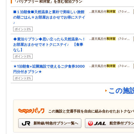
「バリアフリー 和洋室」を含む宿泊プラン
■１泊朝食■天然温泉と素朴で美味しい旅館
…露天風呂付
和洋室
（7０㎡…
の朝ごはん☆お部屋おまかせでお得にステイ
♪
ポイント2%
◆素泊りプラン◆思い立ったら天然温泉へ！
…露天風呂付
和洋室
（7０㎡…
お部屋おまかせでオトクにステイ♪ 【食事
なし】
ポイント2%
★1泊朝食+近隣施設で使えるご夕食券3000
…露天風呂付
和洋室
（7０㎡…
円分付きプラン★
ポイント2%
この施
この施設と交通手段を自由に組み合わせたおトクな
新幹線/特急付プラン一覧へ
航空券付プラ