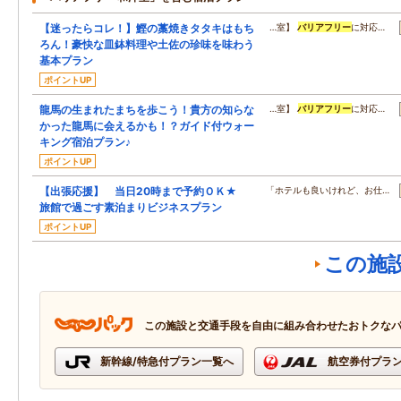
【迷ったらコレ！】鰹の藁焼きタタキはもち
…室】
バリアフリー
に対応…
ろん！豪快な皿鉢料理や土佐の珍味を味わう
基本プラン
ポイントUP
龍馬の生まれたまちを歩こう！貴方の知らな
…室】
バリアフリー
に対応…
かった龍馬に会えるかも！？ガイド付ウォー
キング宿泊プラン♪
ポイントUP
【出張応援】 当日20時まで予約ＯＫ★
「ホテルも良いけれど、お仕…
旅館で過ごす素泊まりビジネスプラン
ポイントUP
この施
この施設と交通手段を自由に組み合わせたおトクな
新幹線/特急付プラン一覧へ
航空券付プラ