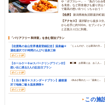
や「ボブスレー」・「魚のつかみ
る滝壺」など田舎遊びも盛り沢山
で最高の想い出つくっちゃおう！
住所
新潟県南魚沼郡湯沢町湯沢
アクセス
湯沢駅から徒歩３分
から右手に約100m。セブンイレ
と正面入り口に到着。
「バリアフリー 和洋室」を含む宿泊プラン
【佐渡島の金山世界遺産登録記念】温泉編☆
「じょんのび」とは新潟の方…
湯処湯沢で21時間のんびり温泉三昧
ポイントUP
【ホールケーキorスパークリングワイン付】
■□■ お部屋には、お二人…
想い出に残る2人の記念日プラン
ポイントUP
【１泊２食付☆スタンダードプラン】越後湯
♪休みが取れた～♪「温泉に…
沢で地物ご飯＆温泉満喫☆
ポイントUP
この施