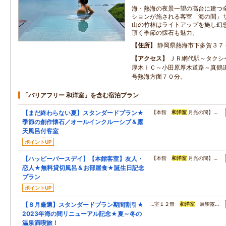
海・熱海の夜景一望の高台に建つ
ションが施される客室「海の間」
山の竹林はライトアップを施し幻
頂く季節の懐石も魅力。
住所
静岡県熱海市下多賀３７
アクセス
ＪＲ網代駅～タクシ
厚木ＩＣ～小田原厚木道路～真鶴
号熱海方面７０分。
「バリアフリー 和洋室」を含む宿泊プラン
【まだ終わらない夏】スタンダードプラン★
【本館
和洋室
月光の間】…
季節の創作懐石／オールインクルーシブ＆露
天風呂付客室
ポイントUP
【ハッピーバースデイ】【本館客室】友人・
【本館
和洋室
月光の間】…
恋人★無料貸切風呂＆お部屋食★誕生日記念
プラン
ポイントUP
【８月厳選】スタンダードプラン期間割引★
…室１２畳
和洋室
展望露…
2023年海の間リニューアル記念★夏～冬の
温泉満喫旅！