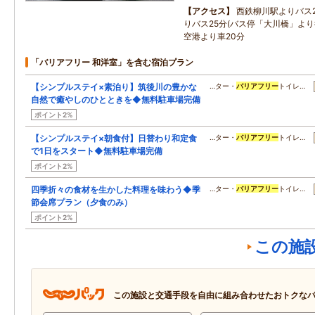
アクセス
西鉄柳川駅よりバス2
りバス25分(バス停「大川橋」よ
空港より車20分
「バリアフリー 和洋室」を含む宿泊プラン
【シンプルステイ×素泊り】筑後川の豊かな
…ター・
バリアフリー
トイレ…
自然で癒やしのひとときを◆無料駐車場完備
ポイント2%
【シンプルステイ×朝食付】日替わり和定食
…ター・
バリアフリー
トイレ…
で1日をスタート◆無料駐車場完備
ポイント2%
四季折々の食材を生かした料理を味わう◆季
…ター・
バリアフリー
トイレ…
節会席プラン（夕食のみ）
ポイント2%
この施
この施設と交通手段を自由に組み合わせたおトクな