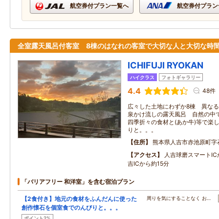
航空券付プラン一覧へ
航空券付プラン
全室露天風呂付客室 8棟のはなれの客室で大切な人と大切な時
ICHIFUJI RYOKAN
ハイクラス
フォトギャラリー
4.4
48件
広々した土地にわずか8棟 異なる
泉かけ流しの露天風呂 自然の中
四季折々の食材と(あか牛)等で楽
りと。。。
住所
熊本県人吉市赤池原町字
アクセス
人吉球磨スマートIC
吉ICから約15分
「バリアフリー 和洋室」を含む宿泊プラン
【2食付き】地元の食材をふんだんに使った
周りを気にすることなく お…
創作懐石を個室食でのんびりと。。。
ポイント2%