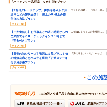
「バリアフリー 和洋室」を含む宿泊プラン
【2食付グレードアップ】伊勢海老やふぐお
プラン名の通り、「極上」の…
造りなどの贅沢会席！「郷土の幸 極上舟盛
付きお糸路プラン」
ポイントUP
【ご夕食無し】お仕事あとの遅い時間からの
ご都合によってご夕食時間に…
ご来館でもＯＫ！チェックイン２１時まで
「朝食付きプラン」
ポイントUP
【渥美の味シリーズ】贅沢に１品プラス！旬
「海の幸もいいけど、やっぱ…
の地魚会席とあつみ牛を堪能「石焼ステーキ
付きお糸路プラン」
ポイントUP
この施
この施設と交通手段を自由に組み合わせたおトクな
新幹線/特急付プラン一覧へ
航空券付プラ