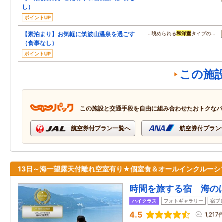
し）
ポイントUP
【素泊まり】お気軽に筑波山温泉を過ごす
…眺められる
和洋室
タイプの…
（食事なし）
ポイントUP
この施
この施設と交通手段を自由に組み合わせたおトクな
航空券付プラン一覧へ
航空券付プラン
13日～海一望露天付離れ空室有り★個室食＆オールインクルーシ
時間を旅する宿 海の
ハイクラス
フォトギャラリー
宿ブ
4.5
1,217