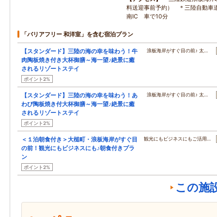
料送迎事前予約） ＊三陸自動車
南IC 車で10分
「バリアフリー 和洋室」を含む宿泊プラン
【スタンダード】三陸の海の幸を味わう！牛
浪板海岸がすぐ目の前♪ 太…
肉陶板焼き付き大杯御膳～海一望♪絶景に癒
されるリゾートステイ
ポイント2%
【スタンダード】三陸の海の幸を味わう！あ
浪板海岸がすぐ目の前♪ 太…
わび陶板焼き付大杯御膳～海一望♪絶景に癒
されるリゾートステイ
ポイント2%
＜１泊朝食付き＞大槌町・浪板海岸がすぐ目
観光にもビジネスにもご活用…
の前！観光にもビジネスにも♪朝食付きプラ
ン
ポイント2%
この施