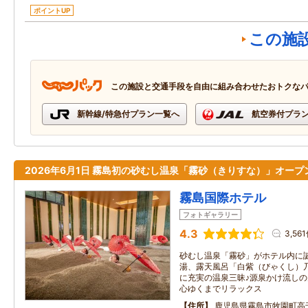
ポイントUP
この施
この施設と交通手段を自由に組み合わせたおトクな
新幹線/特急付プラン一覧へ
航空券付プラ
2026年6月1日 霧島初の砂むし温泉「霧砂（きりすな）」オープ
霧島国際ホテル
フォトギャラリー
4.3
3,56
砂むし温泉「霧砂」がホテル内に
湯、露天風呂「白紫（びゃくし）
に充実の温泉三昧♪源泉かけ流し
心ゆくまでリラックス
住所
鹿児島県霧島市牧園町高