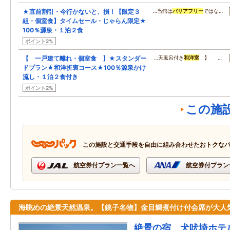
★直前割引・今行かないと、損！【限定３
…当館は
バリアフリー
ではな…
組・個室食】タイムセール・じゃらん限定★
100％源泉・１泊２食
ポイント2%
【 一戸建て離れ・個室食 】★スタンダー
…天風呂付き
和洋室
】 …
ドプラン★和洋折衷コース★100％源泉かけ
流し・１泊２食付き
ポイント2%
この施
この施設と交通手段を自由に組み合わせたおトクな
航空券付プラン一覧へ
航空券付プラン
海眺めの絶景天然温泉。【銚子名物】金目鯛煮付け付会席が大人
絶景の宿 犬吠埼ホテ