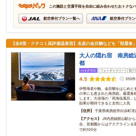
この施設と交通手段を自由に組み合わせたおトクな
航空券付プラン一覧へ
航空券付プラン
【全8室・クチコミ高評価温泉宿】名産の金目鯛などを「部屋食
大人の隠れ宿 南房総
都
ハイクラス
フォトギャラリー
宿ブ
4.5
355件
伊勢海老や鮑、金目鯛をはじめと
の幸にも恵まれた南房総。厳選食
します。大浴場の「死海塩風呂」
効果が期待できると女性に人気
住所
千葉県南房総市白浜町滝
アクセス
JR内房線館山駅から
合、首都圏からはアクアライン＆
で約100分