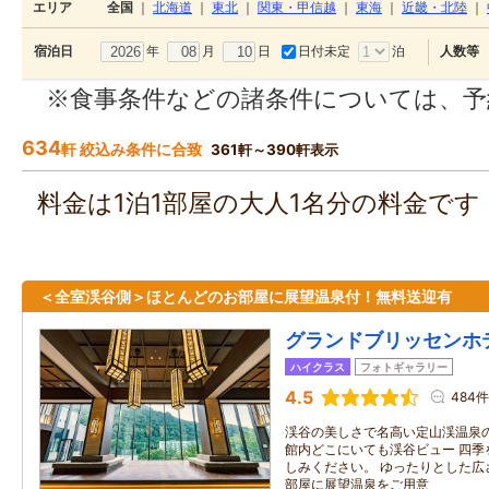
エリア
全国
｜
北海道
｜
東北
｜
関東・甲信越
｜
東海
｜
近畿・北陸
｜
年
月
日
日付未定
泊
宿泊日
人数等
※食事条件などの諸条件については、予
634
軒 絞込み条件に合致
361軒～390軒表示
料金は1泊1部屋の大人1名分の料金で
＜全室渓谷側＞ほとんどのお部屋に展望温泉付！無料送迎有
グランドブリッセンホ
ハイクラス
フォトギャラリー
4.5
484件
渓谷の美しさで名高い定山渓温泉
館内どこにいても渓谷ビュー 四季
しみください。 ゆったりとした広
部屋に展望温泉をご用意