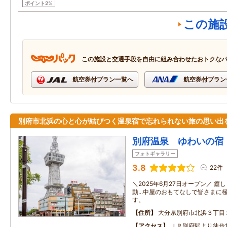
ポイント2%
この施
この施設と交通手段を自由に組み合わせたおトクな
航空券付プラン一覧へ
航空券付プラン
別府市北浜の心と心が結びつく温泉宿で忘れられない旅の思い出
別府温泉 ゆわいの宿
フォトギャラリー
3.8
22件
＼2025年6月27日オープン／ 
動...中屋のおもてなしで皆さま
す。
住所
大分県別府市北浜３丁目
アクセス
ＪＲ別府駅より徒歩1