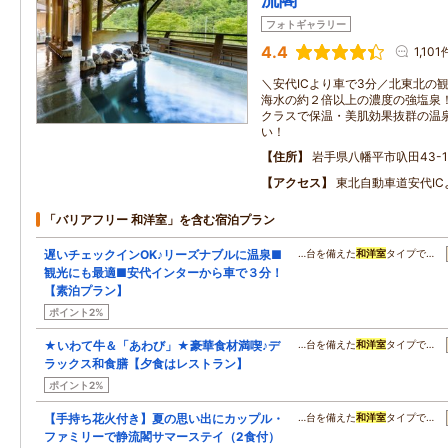
フォトギャラリー
4.4
1,101
＼安代ICより車で3分／北東北の
海水の約２倍以上の濃度の強塩泉
クラスで保温・美肌効果抜群の温
い！
住所
岩手県八幡平市叺田43-1
アクセス
東北自動車道安代I
「バリアフリー 和洋室」を含む宿泊プラン
遅いチェックインOK♪リーズナブルに温泉■
…台を備えた
和洋室
タイプで…
観光にも最適■安代インターから車で３分！
【素泊プラン】
ポイント2%
★いわて牛＆「あわび」★豪華食材満喫♪デ
…台を備えた
和洋室
タイプで…
ラックス和食膳【夕食はレストラン】
ポイント2%
【手持ち花火付き】夏の思い出にカップル・
…台を備えた
和洋室
タイプで…
ファミリーで静流閣サマーステイ（2食付）