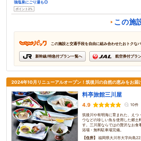
強塩泉にごり湯も◎
ポイント2%
この施
この施設と交通手段を自由に組み合わせたおトクな
新幹線/特急付プラン一覧へ
航空券付プラ
2024年10月リニューアルオープン！筑後川の自然の恵みをお届
料亭旅館三川屋
4.9
10件
筑後川や有明海に育まれた、えつ
ウなどの珍しい魚を使用した郷土
す。三川屋ならではの贅沢なお食
浴場・無料駐車場完備。
住所
福岡県大川市大字向島22