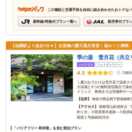
この施設と交通手段を自由に組み合わせたおトクな
新幹線/特急付プラン一覧へ
航空券付プラ
【強羅駅より徒歩1分★】全室檜の露天風呂客室！湯めぐり満喫♪
季の湯 雪月花（共立
ハイクラス
フォトギャラリー
4.3
7,98
＼夏のおでかけは雪月花で温泉ステ
大浴場と3つの無料貸切風呂で湯
ドリンク、夜鳴きそば等無料サー
住所
神奈川県足柄下郡箱根町
アクセス
箱根登山鉄道終点「
約１分。小田原厚木道路～小田原
国道１号線経由25分
「バリアフリー 和洋室」を含む宿泊プラン