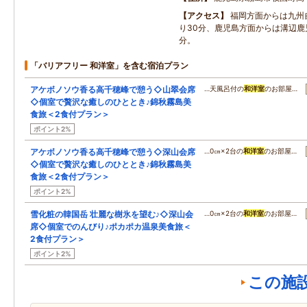
アクセス
福岡方面からは九州
り30分、鹿児島方面からは溝辺鹿児
分。
「バリアフリー 和洋室」を含む宿泊プラン
アケボノソウ香る高千穂峰で憩う◇山翠会席
…天風呂付の
和洋室
のお部屋…
◇個室で贅沢な癒しのひととき♪錦秋霧島美
食旅＜2食付プラン＞
ポイント2%
アケボノソウ香る高千穂峰で憩う◇深山会席
…0㎝×2台の
和洋室
のお部屋…
◇個室で贅沢な癒しのひととき♪錦秋霧島美
食旅＜2食付プラン＞
ポイント2%
雪化粧の韓国岳 壮麗な樹氷を望む♪◇深山会
…0㎝×2台の
和洋室
のお部屋…
席◇個室でのんびり♪ポカポカ温泉美食旅＜
2食付プラン＞
ポイント2%
この施