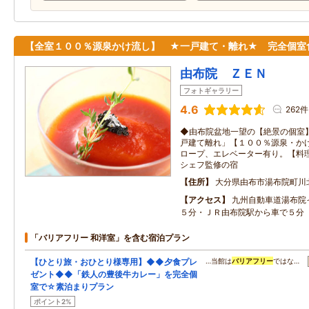
【全室１００％源泉かけ流し】 ★一戸建て・離れ★ 完全個室
由布院 ＺＥＮ
フォトギャラリー
4.6
262件
◆由布院盆地一望の【絶景の個室
戸建て離れ」【１００％源泉・か
ロープ、エレベーター有り。【料
シェフ監修の宿
住所
大分県由布市湯布院町川
アクセス
九州自動車道湯布院
５分・ＪＲ由布院駅から車で５分
「バリアフリー 和洋室」を含む宿泊プラン
【ひとり旅・おひとり様専用】◆◆夕食プレ
…当館は
バリアフリー
ではな…
ゼント◆◆「鉄人の豊後牛カレー」を完全個
室で☆素泊まりプラン
ポイント2%