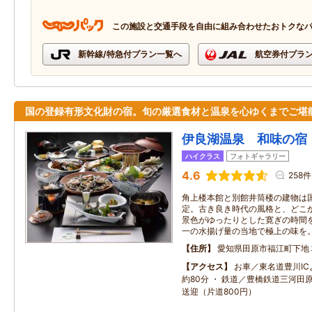
この施設と交通手段を自由に組み合わせたおトクな
新幹線/特急付プラン一覧へ
航空券付プラ
国の登録有形文化財の宿。旬の厳選食材と温泉を心ゆくまでご堪
伊良湖温泉 和味の宿
ハイクラス
フォトギャラリー
4.6
258件
角上楼本館と別館井筒楼の建物は
定。古き良き時代の風格と、どこ
景色がゆったりとした寛ぎの時間
一の水揚げ量の当地で極上の味を
住所
愛知県田原市福江町下地
アクセス
お車／東名道豊川I
約80分 ・ 鉄道／豊橋鉄道三河田
送迎（片道800円）