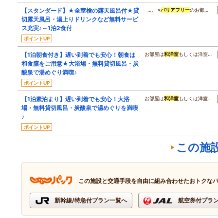
【スタンダード】★全室檜の露天風呂付★貸
…。 ※
バリアフリー
のお部…
切露天風呂・湯上りドリンクなど無料サービ
ス充実♪～1泊2食付
ポイントUP
【1泊朝食付き】遅い到着でも安心！朝食は
お部屋は
和洋室
もしくは洋室…
和食膳をご用意★大浴場・無料貸切風呂・炭
酸泉で湯めぐり満喫♪
ポイントUP
【1泊素泊まり】遅い到着でも安心！大浴
お部屋は
和洋室
もしくは洋室…
場・無料貸切風呂・炭酸泉で湯めぐりを満喫
♪
ポイントUP
この施
この施設と交通手段を自由に組み合わせたおトクな
新幹線/特急付プラン一覧へ
航空券付プラ