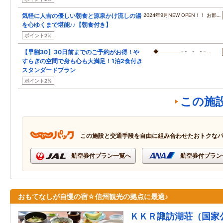
気軽に人吉の優しい朝食と源泉かけ流しの湯
2024年9月NEW OPEN！！ お部…
を心ゆくまで堪能♪♪【朝食付き】
ポイント2%
【早割30】30日前までのご予約がお得！や
◆──────－- - -－…
すらぎの空間で身も心も大満足！1泊2食付き
スタンダードプラン
ポイント2%
この施
この施設と交通手段を自由に組み合わせたおトクな
航空券付プラン一覧へ
航空券付プラン
おもてなしが自慢の宿☆信州観光の拠点に最適♪
ＫＫＲ諏訪湖荘（国家