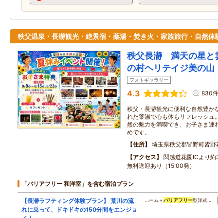
秩父温泉・長瀞観光・絶景宿・薬湯・焚き火・家族旅行・自然体
秩父長瀞 満天の星と
の村ヘリテイジ美の山
フォトギャラリー
4.3
830
秩父・長瀞観光に便利な自然豊か
れた薬湯で心も体もリフレッシュ
然の魅力を満喫でき、お子さま連
めです。
住所
埼玉県秩父郡皆野町皆野
アクセス
関越道花園ICより約
無料送迎あり（15:00発）
「バリアフリー 和洋室」を含む宿泊プラン
【長瀞ラフティング体験プラン】 荒川の流
…ーム＋
バリアフリー
型洋式…
れに乗って、ドキドキの150分間をエンジョ