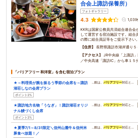
合会上諏訪保養所）
フォトギャラリー
4.3
1,03
KKRは国家公務員共済組合連合会
して運営する宿泊施設です。組合
の際に組合員証等をご提示下さい
住所
長野県諏訪市湖岸通り５
アクセス
JR中央線「上諏訪
／中央高速「諏訪IC」から車１５
「バリアフリー 和洋室」を含む宿泊プラン
★～料理長が腕を振るう季節の会席を～諏訪
…館は、
バリアフリー
対応と…
湖荘しなの会席プラン
ポイント2%
★諏訪地方名物「うなぎ」！諏訪湖荘オリジ
…館は、
バリアフリー
対応と…
ナル鰻づくし会席
ポイント2%
★夏季7/1～8/31限定＼信州山麓牛＆信州米
…館は、
バリアフリー
対応と…
豚食べ放題！／