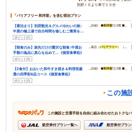
別府ＩＣより車で１５分
「バリアフリー 和洋室」を含む宿泊プラン
【素泊まり】別府観光＆グルメゆわいの旅♪
…詳細》 ■
和洋室
12.5畳 ■…
中屋の極上湯で自分時間を愉しむご褒美を...
ポイント2%
【朝食のみ】旅先だけの贅沢な朝食♪中屋お
…風呂（
バリアフリー
） （…
手製の逸品に真心を込めて...《個室食事処》
ポイント2%
【2食付】おおいた和牛すき焼き＆料理長厳
…詳細》 ■
和洋室
12.5畳 ■…
選の四季彩8品コース《個室食事処》
ポイント2%
この施
この施設と交通手段を自由に組み合わせたおトクな
航空券付プラン一覧へ
航空券付プラン