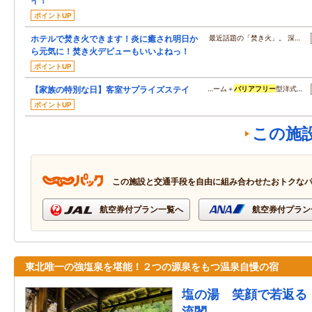
イ！
ポイントUP
ホテルで焚き火できます！炎に癒され明日か
最近話題の「焚き火」。 深…
ら元気に！焚き火デビューもいいよねっ！
ポイントUP
【家族の特別な日】客室サプライズステイ
…ーム＋
バリアフリー
型洋式…
ポイントUP
この施
この施設と交通手段を自由に組み合わせたおトクな
航空券付プラン一覧へ
航空券付プラン
東北唯一の強塩泉を堪能！２つの源泉をもつ温泉自慢の宿
塩の湯 笑顔で若返る
流閣