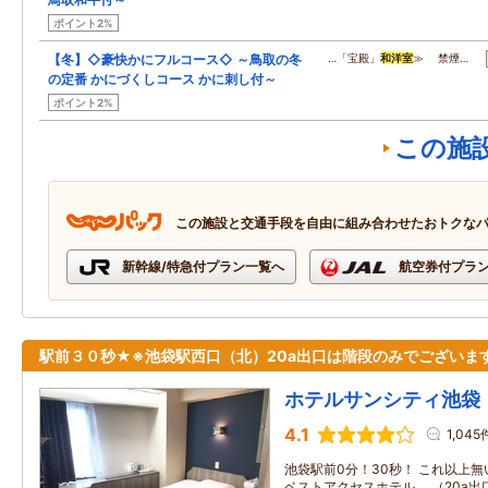
ポイント2%
【冬】◇豪快かにフルコース◇ ～鳥取の冬
…「宝殿」
和洋室
≫ 禁煙…
の定番 かにづくしコース かに刺し付～
ポイント2%
この施
この施設と交通手段を自由に組み合わせたおトクな
新幹線/特急付プラン一覧へ
航空券付プラ
駅前３０秒★※池袋駅西口（北）20a出口は階段のみでございま
ホテルサンシティ池袋
4.1
1,045
池袋駅前0分！30秒！ これ以上
ベストアクセスホテル。 （20a出