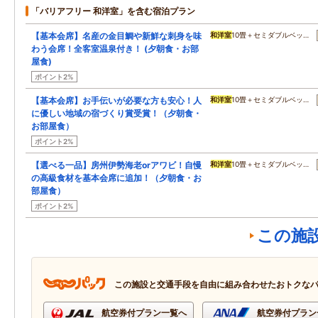
「バリアフリー 和洋室」を含む宿泊プラン
【基本会席】名産の金目鯛や新鮮な刺身を味
和洋室
10畳＋セミダブルベッ…
わう会席！全客室温泉付き！ (夕朝食・お部
屋食)
ポイント2%
【基本会席】お手伝いが必要な方も安心！人
和洋室
10畳＋セミダブルベッ…
に優しい地域の宿づくり賞受賞！（夕朝食・
お部屋食）
ポイント2%
【選べる一品】房州伊勢海老orアワビ！自慢
和洋室
10畳＋セミダブルベッ…
の高級食材を基本会席に追加！（夕朝食・お
部屋食）
ポイント2%
この施
この施設と交通手段を自由に組み合わせたおトクな
航空券付プラン一覧へ
航空券付プラン