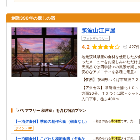
創業390年の癒しの宿
筑波山江戸屋
フォトギャラリー
4.2
427件
地元茨城県産の食材を使用した夕
ったメニューをお楽しみいただけ
天風呂では四季折々の風景が楽し
安心なアメニティを各種ご用意♪
住所
茨城県つくば市筑波７２
アクセス
常磐道土浦北ＩＣ～
方面30分。ＴＸつくば駅～シャト
入口下車。徒歩400ｍ
「バリアフリー 和洋室」を含む宿泊プラン
【一泊夕食付】季節の創作和食（朝食なし）
…着きのある
和洋室
です。売…
ポイントUP
【一泊朝食付】こだわり和朝食膳（夕食な
…眺められる
和洋室
タイプの…