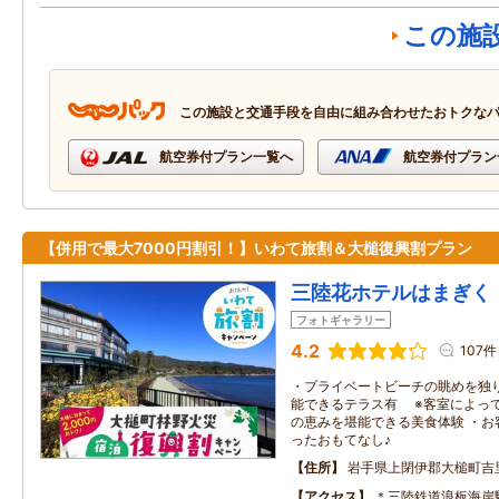
この施
この施設と交通手段を自由に組み合わせたおトクな
航空券付プラン一覧へ
航空券付プラン
【併用で最大7000円割引！】いわて旅割＆大槌復興割プラン
三陸花ホテルはまぎく
フォトギャラリー
4.2
107件
・プライベートビーチの眺めを独
能できるテラス有 ※客室によって
の恵みを堪能できる美食体験 ・お
ったおもてなし♪
住所
岩手県上閉伊郡大槌町吉
アクセス
＊三陸鉄道浪板海岸