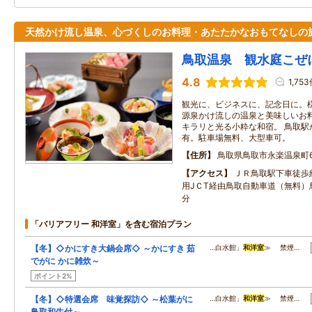
天然かけ流し温泉、心づくしのお料理・あたたかなおもてなしの
鳥取温泉 観水庭こぜ
4.8
1,75
観光に、ビジネスに、記念日に。
源泉かけ流しの温泉と美味しいお
キラリと光る小粋な和宿。 鳥取駅
有。駐車場無料、大型車可。
住所
鳥取県鳥取市永楽温泉町6
アクセス
ＪＲ鳥取駅下車徒歩
用JＣT経由鳥取自動車道（無料）
分
「バリアフリー 和洋室」を含む宿泊プラン
【冬】◇かにすき大鍋会席◇ ～かにすき 茹
…白水館」
和洋室
≫ 禁煙…
でがに かに雑炊～
ポイント2%
【冬】◇特選会席 味覚探訪◇ ～松葉がに
…白水館」
和洋室
≫ 禁煙…
鳥取和牛付～