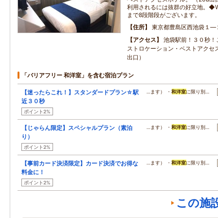
利用されるには抜群の好立地。◆Wi
まで8段階段がございます。
住所
東京都豊島区西池袋１―
アクセス
池袋駅前！３０秒！
ストロケーション・ベストアクセ
出口）
「バリアフリー 和洋室」を含む宿泊プラン
【迷ったらこれ！】スタンダードプラン☆駅
…ます） ・
和洋室
に限り別…
近３０秒
ポイント2%
【じゃらん限定】スペシャルプラン（素泊
…ます） ・
和洋室
に限り別…
り）
ポイント2%
【事前カード決済限定】カード決済でお得な
…ます） ・
和洋室
に限り別…
料金に！
ポイント2%
この施