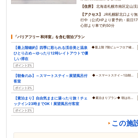
住所
北海道札幌市南区定山渓
アクセス
JR札幌駅北口より
行中（公式HPより要予約・前日1
心部より車で約50分
「バリアフリー 和洋室」を含む宿泊プラン
【最上階確約】四季に彩られる渓谷美と温泉
◆最上階 7階ビューフロア確…
ひとり占め～ゆったり12時レイトアウトで優
しい滞在
ポイント2%
【朝食のみ】～スマートステイ～展望風呂付
◆～スマートステイ～1泊朝…
客室
ポイント2%
【素泊まり】自由気ままに湯ったり旅！チェ
◆素泊まりプラン◆ 朝は出…
ックイン23時までOK！展望風呂付客室
ポイント2%
この施