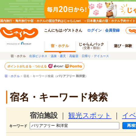
国内旅行・海外旅行や宿・ホテルの宿泊予約はじゃらんnet ～日本最大級の宿・ホテル予約サイト
こんにちは♪ゲストさん
ログイン
会員登録
じゃらんパック
宿・ホテル
遊び・体験
（交通＋宿泊）
宿・ホテル
出張ビジネス
温泉・露天
高級宿
日帰り・デイユース
ポイントがたまる・つかえる
宿・ホテル
> 宿名・キーワード検索（
バリアフリー 和洋室
）
宿名・キーワード検索
宿泊施設
｜
観光スポット
｜
イ
キーワード