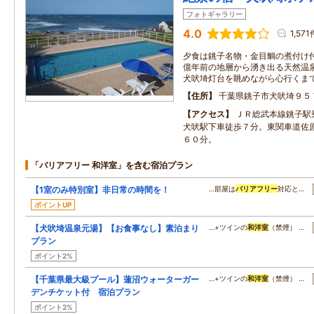
フォトギャラリー
4.0
1,571
夕食は銚子名物・金目鯛の煮付け付
億年前の地層から湧き出る天然温
犬吠埼灯台を眺めながら心行くま
住所
千葉県銚子市犬吠埼９５
アクセス
ＪＲ総武本線銚子駅
犬吠駅下車徒歩７分。東関車道佐
６０分。
「バリアフリー 和洋室」を含む宿泊プラン
【1室のみ特別室】非日常の時間を！
…部屋は
バリアフリー
対応と…
ポイントUP
【犬吠埼温泉元湯】【お食事なし】素泊まり
…+ツインの
和洋室
（禁煙） …
プラン
ポイント2%
【千葉県最大級プール】蓮沼ウォーターガー
…+ツインの
和洋室
（禁煙） …
デンチケット付 宿泊プラン
ポイント2%