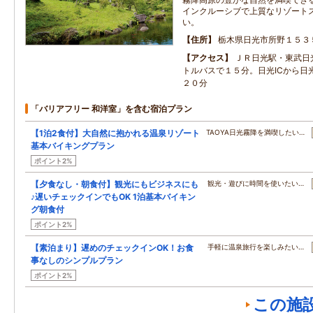
インクルーシブで上質なリゾート
い。
住所
栃木県日光市所野１５３
アクセス
ＪＲ日光駅・東武日
トルバスで１５分。日光ICから日
２０分
「バリアフリー 和洋室」を含む宿泊プラン
【1泊2食付】大自然に抱かれる温泉リゾート
TAOYA日光霧降を満喫したい…
基本バイキングプラン
ポイント2%
【夕食なし・朝食付】観光にもビジネスにも
観光・遊びに時間を使いたい…
♪遅いチェックインでもOK 1泊基本バイキン
グ朝食付
ポイント2%
【素泊まり】遅めのチェックインOK！お食
手軽に温泉旅行を楽しみたい…
事なしのシンプルプラン
ポイント2%
この施