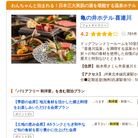
わんちゃんと泊まれる！日本三大美肌の湯を堪能する温泉ホテル
亀の井ホテル 喜連川
フォトギャラリー
4.2
761件
ドッグフレンドリールームを10室
『喜連川温泉』を満喫する温泉ホテ
折々の旬の食材を使用した自慢の
愛犬と特別なひとときを♪
住所
栃木県さくら市喜連川５
アクセス
JR東北本線氏家駅か
分■定期送迎(無料)氏家駅発10：55/
「バリアフリー 和洋室」を含む宿泊プラン
【季節の会席】地元食材を活かした郷土料理
…ります （
和洋室
・和室ベ…
をお楽しみいただける会席プラン
ポイント2%
【土地の恵み会席】A5ランクとちぎ和牛な
…承下さい（
和洋室
・和室ベ…
ど旬の食材を彩り豊かに仕上げた会席
ポイント2%