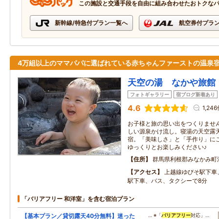
この施設と交通手段を自由に組み合わせたおトクな
新幹線/特急付プラン一覧へ
航空券付プラ
4万組以上のママパパに選ばれている赤ちゃんファーストの温泉
天空の湯 なかや旅館
フォトギャラリー
宿ブログ新着あり
4.6
1,24
お子様と旅の思い出をつくりませ
しい源泉かけ流し。寝湯の天空露
宿。「美味しさ」と「手作り」に
ゆっくりとお楽しみください♪
住所
群馬県利根郡みなかみ町
アクセス
上越線ゆびそ駅下車
駅下車、バス、タクシーで8分
「バリアフリー 和洋室」を含む宿泊プラン
【基本プラン／貸切露天40分無料】迷った
… ※「
バリアフリー
対応」…