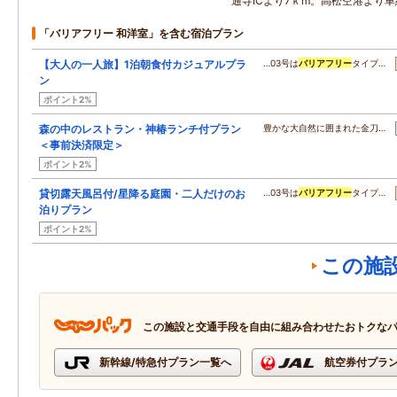
通寺ICより7ｋm。高松空港より車
「バリアフリー 和洋室」を含む宿泊プラン
【大人の一人旅】1泊朝食付カジュアルプラ
…03号は
バリアフリー
タイプ…
ン
ポイント2%
森の中のレストラン・神椿ランチ付プラン
豊かな大自然に囲まれた金刀…
＜事前決済限定＞
ポイント2%
貸切露天風呂付/星降る庭園・二人だけのお
…03号は
バリアフリー
タイプ…
泊りプラン
ポイント2%
この施
この施設と交通手段を自由に組み合わせたおトクな
新幹線/特急付プラン一覧へ
航空券付プラ