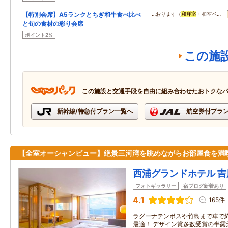
【特別会席】A5ランクとちぎ和牛食べ比べ
…おります（
和洋室
・和室ベ…
と旬の食材の彩り会席
ポイント2%
この施
この施設と交通手段を自由に組み合わせたおトクな
新幹線/特急付プラン一覧へ
航空券付プラ
【全室オーシャンビュー】絶景三河湾を眺めながらお部屋食を満
西浦グランドホテル 吉
フォトギャラリー
宿ブログ新着あり
4.1
165件
ラグーナテンボスや竹島まで車で
最適！ デザイン賞多数受賞の半露天