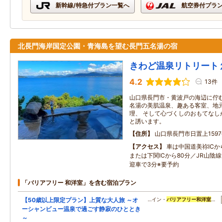
新幹線/特急付プラン一覧へ
航空券付プラ
北長門海岸国定公園・青海島を望む長門五名湯の宿
きわど温泉リトリート
4.2
13件
山口県長門市・黄波戸の海辺に佇む
名湯の美肌温泉、趣ある客室、地
理、 そして心づくしのおもてなし
と誘います。
住所
山口県長門市日置上1597
アクセス
車は中国道美祢ICか
または下関ICから80分／JR山陰
迎車で3分※要予約
「バリアフリー 和洋室」を含む宿泊プラン
【50歳以上限定プラン】上質な大人旅 ～オ
…イン・
バリアフリー
和洋室
…
ーシャンビュー温泉で過ごす静寂のひととき
～