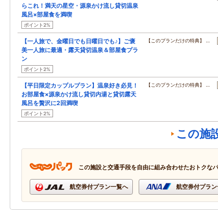
らこれ！満天の星空・源泉かけ流し貸切温泉
風呂×部屋食を満喫
ポイント2%
【一人旅で、金曜日でも日曜日でも♪】ご褒
【このプランだけの特典】 …
美一人旅に最適・露天貸切温泉＆部屋食プラ
ン
ポイント2%
【平日限定カップルプラン】温泉好き必見！
【このプランだけの特典】 …
お部屋食×源泉かけ流し貸切内湯と貸切露天
風呂を贅沢に2回満喫
ポイント2%
この施
この施設と交通手段を自由に組み合わせたおトクな
航空券付プラン一覧へ
航空券付プラン