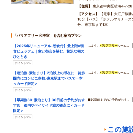
住所
東京都中央区晴海4‐7‐28
アクセス
【電車】大江戸線勝
10分【バス】「ホテルマリナーズ
分、東京駅まで1本
「バリアフリー 和洋室」を含む宿泊プラン
【2025年リニューアル-朝食付】最上階×朝
…よう、
バリアフリー
ルーム…
食ビュッフェ｜空と都会を望む、贅沢な朝の
ひととき
ポイント2%
【連泊割-素泊まり】2泊以上の滞在に｜徒歩
…よう、
バリアフリー
ルーム…
圏内にコンビニ多数♪東京駅までバスで一本
＜カード限定＞
ポイント2%
【早期割30-素泊まり】30日前の予約がおす
■30日前までのご予約がおす…
すめ｜都内やベイサイド旅の拠点に＜カード
限定＞
ポイント2%
この施