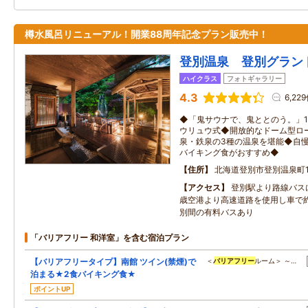
樽水風呂リニューアル！開業88周年記念プラン販売中！
登別温泉 登別グラン
ハイクラス
フォトギャラリー
4.3
6,22
◆「鬼サウナで、鬼ととのう。」1
ウリュウ式◆開放的なドーム型ロ
泉・鉄泉の3種の温泉を堪能◆自
バイキング食がおすすめ◆
住所
北海道登別市登別温泉町1
アクセス
登別駅より路線バス
歳空港より高速道路を使用し車で
別間の有料バスあり
「バリアフリー 和洋室」を含む宿泊プラン
【バリアフリータイプ】南館 ツイン(禁煙)で
＜
バリアフリー
ルーム＞ ～…
泊まる★2食バイキング食★
ポイントUP