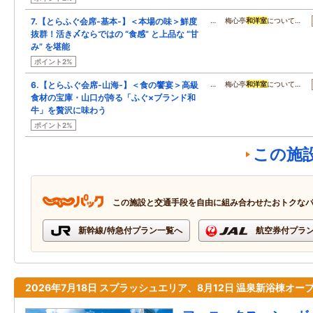
7.【とらふぐ会席‐基本‐】＜本場の味＞鮮度
… 梅心亭
和洋室
について…
抜群！活き〆ならではの “食感” と上品な “甘
み” を堪能
ポイント2%
6.【とらふぐ会席‐山海‐】＜食の饗宴＞高級
… 梅心亭
和洋室
について…
食材の宝庫・山口が誇る「ふぐ×ブランド和
牛」を贅沢に味わう
ポイント2%
この施
この施設と交通手段を自由に組み合わせたおトクな
新幹線/特急付プラン一覧へ
航空券付プラ
2026年7月18日 スプラッシュエリア、8月12日 温泉新浴棟オー