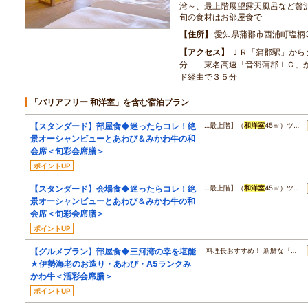
湾～、最上階展望露天風呂など贅
旬の食材はお部屋食で
住所
愛知県蒲郡市西浦町塩柄
アクセス
ＪＲ「蒲郡駅」から
分 東名高速「音羽蒲郡ＩＣ」
ド経由で３５分
「バリアフリー 和洋室」を含む宿泊プラン
【スタンダード】部屋食◆迷ったらコレ！絶
…最上階】（
和洋室
45㎡）ツ…
景オーシャンビューとあわび＆みかわ牛の和
会席＜旬彩会席膳＞
ポイントUP
【スタンダード】会場食◆迷ったらコレ！絶
…最上階】（
和洋室
45㎡）ツ…
景オーシャンビューとあわび＆みかわ牛の和
会席＜旬彩会席膳＞
ポイントUP
【グルメプラン】部屋食◆三河湾の幸を堪能
料理長おすすめ！ 新鮮な『…
★伊勢海老のお造り・あわび・A5ランクみ
かわ牛＜活彩会席膳＞
ポイントUP