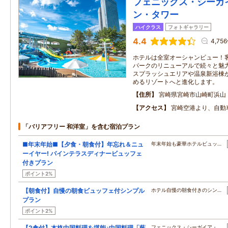
フェニックス・シーガ
ン・タワー
ハイクラス
フォトギャラリー
4.4
4,75
ホテルは全室オーシャンビュー！
パークのリニューアルで続々と魅
スプラッシュエリアや温泉新浴棟
めるリゾートへと進化します。
住所
宮崎県宮崎市山崎町浜山
アクセス
宮崎空港より、自動
「バリアフリー 和洋室」を含む宿泊プラン
■年末年始■【夕食・朝食付】年忘れ＆ニュ
年末年始も豪華ホテルビュッ…
ーイヤー! パインテラスディナービュッフェ
付きプラン
ポイント2%
【朝食付】自慢の朝食ビュッフェ付シンプル
ホテル自慢の朝食付きのシン…
プラン
ポイント2%
【2食付】本格中国料理を堪能♪中国料理「藍
フェニックス・シーガイア・…