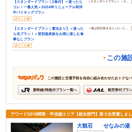
【スタンダードプラン｜2食付】＜迷ったら
＜スタンダードプラン＞ ～2…
コレ！一番人気＞2024年リニューアル和洋
中バイキングプラン
ポイントUP
【スタンダードプラン｜素泊まり】＜迷った
＜旅は気分気ままに♪という…
ら当プラン！＞登別温泉旅をお得に楽しむ食
事なしプラン
ポイントUP
この施
この施設と交通手段を自由に組み合わせたおトクな
新幹線/特急付プラン一覧へ
航空券付プラ
アワード2019関東・甲信越エリア【総合部門】第３位受賞しま
大観荘 せなみの湯