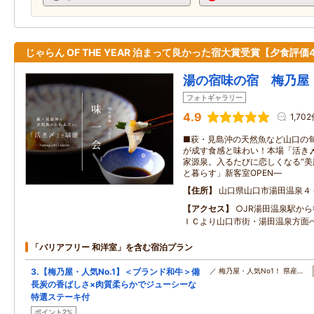
じゃらん OF THE YEAR 泊まって良かった宿大賞受賞【夕食評価4
湯の宿味の宿 梅乃屋
フォトギャラリー
4.9
1,70
■萩・見島沖の天然魚など山口の旬
が成す食感と味わい！本場「活き〆
家源泉。入るたびに恋しくなる“美肌
と暮らす」新客室OPEN―
住所
山口県山口市湯田温泉４
アクセス
○JR湯田温泉駅から
ＩＣより山口市街・湯田温泉方面へ
「バリアフリー 和洋室」を含む宿泊プラン
3.【梅乃屋・人気No.1】＜ブランド和牛＞備
／ 梅乃屋・人気No1！ 県産…
長炭の香ばしさ×肉質柔らかでジューシーな
特選ステーキ付
ポイント2%