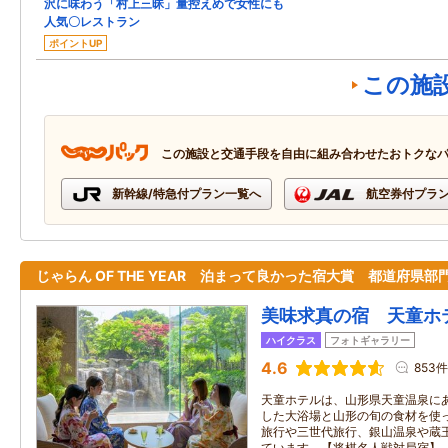
沢に味わう「村上三昧」量控えめで女性にも
人気〇レストラン
ポイントUP
この施
この施設と交通手段を自由に組み合わせたおトクな
新幹線/特急付プラン一覧へ
航空券付プラ
じゃらん OF THE YEAR 泊まって良かった宿大賞 都道府県部
美味求真の宿 天童ホ
ハイクラス
フォトギャラリー
4.6
853件
天童ホテルは、山形県天童温泉に
した大浴場と山形の旬の食材を使
旅行や三世代旅行、銀山温泉や蔵
ています。【将棋名人戦対局宿】