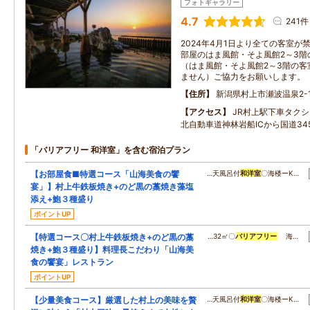
フォトギャラリー
4.7
241件
2024年4月1日より全ての客室
部屋のはま風館・そよ風館2～3階
（はま風館・そよ風館2～3階の客
ません）ご協力をお願いします。
住所
新潟県村上市瀬波温泉2-1
アクセス
JR村上駅下車タク
北自動車道神林岩船ICから国道34
「バリアフリー 和洋室」を含む宿泊プラン
【お部屋食■特選コース「山海美食の饗
…天風呂付
和洋室
〇海楼ーK…
宴」】村上牛鉄板焼き+のど黒の藁焼き藻塩
添え+鮑３種盛り
ポイントUP
【特選コース〇村上牛鉄板焼き+のど黒の藁
…32㎡〇
バリアフリー
海…
焼き+鮑３種盛り】料理長こだわり「山海美
食の饗宴」レストラン
ポイントUP
【少量美食コース】厳選した村上の美味を贅
…天風呂付
和洋室
〇海楼ーK…