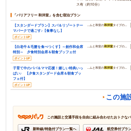
ス有（約10分）
「バリアフリー 和洋室」を含む宿泊プラン
【スタンダードプラン】スパ＆リゾートテー
…ムと和室の
和洋室
タイプの…
マパークで過ごす♪【食事なし】
ポイントUP
【白老牛＆毛蟹を食べつくす】～創作和会席
…ムと和室の
和洋室
タイプの…
特別～ 夕食特別会席＆朝食ブッフェ付
ポイントUP
子育て中のパパ＆ママ応援！嬉しい特典いっ
…ムと和室の
和洋室
タイプの…
ぱい♪ 【夕食スタンダード会席＆朝食ブッ
フェ付】
ポイントUP
この施
この施設と交通手段を自由に組み合わせたおトクな
新幹線/特急付プラン一覧へ
航空券付プラ