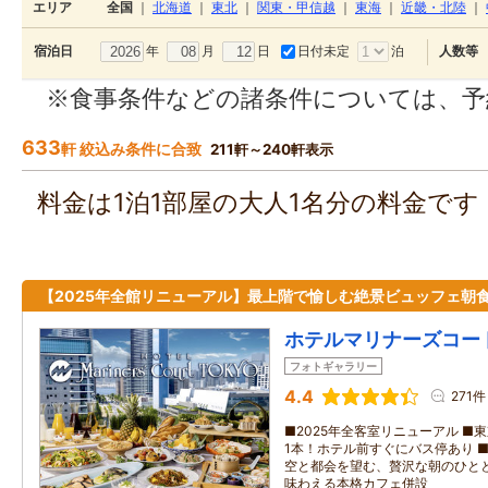
エリア
全国
｜
北海道
｜
東北
｜
関東・甲信越
｜
東海
｜
近畿・北陸
｜
年
月
日
日付未定
泊
宿泊日
人数等
※食事条件などの諸条件については、予
633
軒 絞込み条件に合致
211軒～240軒表示
料金は1泊1部屋の大人1名分の料金で
【2025年全館リニューアル】最上階で愉しむ絶景ビュッフェ朝
ホテルマリナーズコー
フォトギャラリー
4.4
271件
■2025年全客室リニューアル ■
1本！ホテル前すぐにバス停あり 
空と都会を望む、贅沢な朝のひとと
味わえる本格カフェ併設