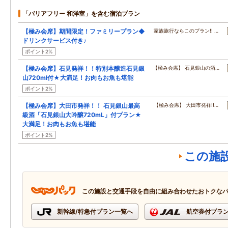
「バリアフリー 和洋室」を含む宿泊プラン
【極み会席】期間限定！ファミリープラン◆
家族旅行ならこのプラン!! …
ドリンクサービス付き♪
ポイント2%
【極み会席】石見発祥！！特別本醸造石見銀
【極み会席】 石見銀山の酒…
山720ml付★大満足！お肉もお魚も堪能
ポイント2%
【極み会席】大田市発祥！！ 石見銀山最高
【極み会席】 大田市発祥!!…
級酒「石見銀山大吟醸720mL」付プラン★
大満足！お肉もお魚も堪能
ポイント2%
この施
この施設と交通手段を自由に組み合わせたおトクな
新幹線/特急付プラン一覧へ
航空券付プラ