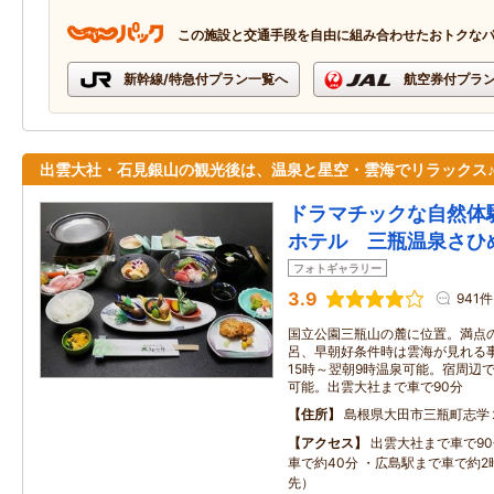
この施設と交通手段を自由に組み合わせたおトクな
新幹線/特急付プラン一覧へ
航空券付プラ
出雲大社・石見銀山の観光後は、温泉と星空・雲海でリラックス
ドラマチックな自然体
ホテル 三瓶温泉さひ
フォトギャラリー
3.9
941件
国立公園三瓶山の麓に位置。満点
呂、早朝好条件時は雲海が見れる
15時～翌朝9時温泉可能。宿周辺
可能。出雲大社まで車で90分
住所
島根県大田市三瓶町志学
アクセス
出雲大社まで車で9
車で約40分 ・広島駅まで車で約
先）