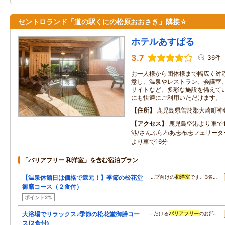
セントロランド「道の駅くにの松原おおさき」隣接☆
ホテルあすぱる
3.7
36件
お一人様から団体様まで幅広く対
意し、温泉やレストラン、会議室
サイトなど、多彩な施設を備えて
にも快適にご利用いただけます。
住所
鹿児島県曽於郡大崎町神
アクセス
鹿児島空港より車で1
港/さんふらわあ志布志フェリータ
より車で16分
「バリアフリー 和洋室」を含む宿泊プラン
【温泉休館日は価格で還元！】季節の松花堂
…プ向けの
和洋室
です。3名…
御膳コース（２食付）
ポイント2%
大浴場でリラックス♪季節の松花堂御膳コー
…だける
バリアフリー
のお部…
ス(2食付)