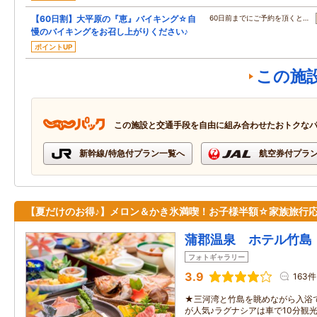
【60日割】大平原の『恵』バイキング☆自
60日前までにご予約を頂くと…
慢のバイキングをお召し上がりください♪
ポイントUP
この施
この施設と交通手段を自由に組み合わせたおトクな
新幹線/特急付プラン一覧へ
航空券付プラ
【夏だけのお得♪】メロン＆かき氷満喫！お子様半額☆家族旅行
蒲郡温泉 ホテル竹島
フォトギャラリー
3.9
163件
★三河湾と竹島を眺めながら入浴
が人気♪ラグナシアは車で10分観