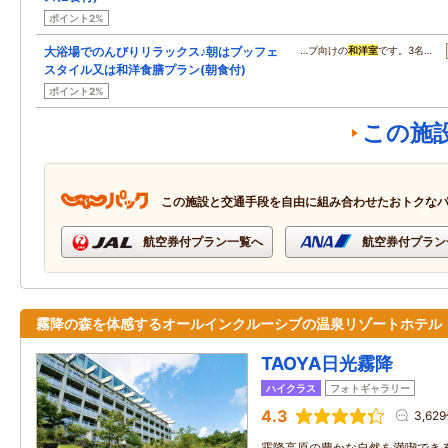
ポイント2%
大浴場でのんびりリラックス♪朝はブッフェ
…プ向けの
和洋室
です。3名…
スタイル又は和洋食膳プラン(朝食付)
ポイント2%
この施
この施設と交通手段を自由に組み合わせたおトクな
航空券付プラン一覧へ
航空券付プラン
霧降の森を体感するオールインクルーシブの温泉リゾートホテル
TAOYA日光霧降
ハイクラス
フォトギャラリー
4.3
3,62
霧降高原の豊かな自然を満喫できる