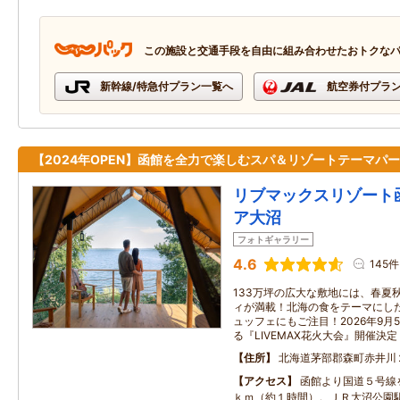
この施設と交通手段を自由に組み合わせたおトクな
新幹線/特急付プラン一覧へ
航空券付プラ
【2024年OPEN】函館を全力で楽しむスパ＆リゾートテーマパ
リブマックスリゾート
ア大沼
フォトギャラリー
4.6
145件
133万坪の広大な敷地には、春夏
ィが満載！北海の食をテーマにし
ュッフェにもご注目！2026年9月
る『LIVEMAX花火大会』開催決定
住所
北海道茅部郡森町赤井川
アクセス
函館より国道５号線
ｋｍ（約１時間）。ＪＲ大沼公園