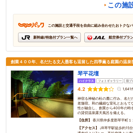
この施
この施設と交通手段を自由に組み合わせたおトクな
新幹線/特急付プラン一覧へ
航空券付プラ
創業４００年、名だたる文人墨客も逗留した四季薫る庭園の温泉
琴平花壇
ハイクラス
フォトギャラリー
宿ブ
4.2
1,641
神宿る神秘の杜の麓に佇み、名だ
老舗宿。和の繊細な室礼とおもて
性が融合し、創業から400年の時
の貸切温泉露天風呂を備える。
住所
香川県仲多度郡琴平町１
アクセス
JR琴平駅徒歩約15