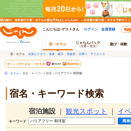
国内旅行・海外旅行や宿・ホテルの宿泊予約はじゃらんnet ～日本最大級の宿・ホテル予約サイト
こんにちは♪ゲストさん
ログイン
会員登録
じゃらんパック
宿・ホテル
遊び・体験
（交通＋宿泊）
宿・ホテル
出張ビジネス
温泉・露天
高級宿
日帰り・デイユース
ポイントがたまる・つかえる
宿・ホテル
> 宿名・キーワード検索（
バリアフリー 和洋室
）
宿名・キーワード検索
宿泊施設
｜
観光スポット
｜
イ
キーワード