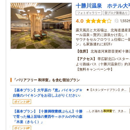
十勝川温泉 ホテル大
フォトギャラリー
宿ブログ新着あり
4.0
1,55
露天風呂と大浴場は、北海道遺産
ール温泉～贅沢に源泉かけ流し！（
サウナをセルフロウリュ仕様に一
ン」も家族連れに好評♪
住所
北海道河東郡音更町十勝川
アクセス
帯広駅北口バスター
より路線バス（十勝川温泉行）約3
【無料キャンペーン中】
「バリアフリー 和洋室」を含む宿泊プラン
【基本プラン】大平原の『恵』バイキング☆
★【スタンダードプラン】夕…
自慢のバイキングをお召し上がりください♪
ポイントUP
【基本プラン】【十勝満喫豊穣ぷらん】十勝
…しさ溢れる
和洋室
で、大き…
で育った極上旨味の豊西牛～ホテルの中の森
「木楽（きらく）」
ポイントUP