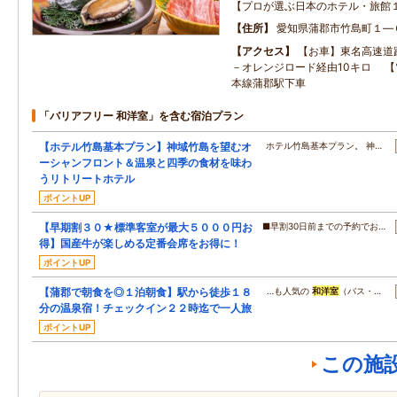
【プロが選ぶ日本のホテル・旅館
住所
愛知県蒲郡市竹島町１―
アクセス
【お車】東名高速道
－オレンジロード経由10キロ 
本線蒲郡駅下車
「バリアフリー 和洋室」を含む宿泊プラン
【ホテル竹島基本プラン】神域竹島を望むオ
ホテル竹島基本プラン。 神…
ーシャンフロント＆温泉と四季の食材を味わ
うリトリートホテル
ポイントUP
【早期割３０★標準客室が最大５０００円お
■早割30日前までの予約でお…
得】国産牛が楽しめる定番会席をお得に！
ポイントUP
【蒲郡で朝食を◎１泊朝食】駅から徒歩１８
…も人気の
和洋室
（バス・…
分の温泉宿！チェックイン２２時迄で一人旅
ポイントUP
この施