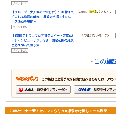
ポイント2%
【グループ・大人数のご旅行に】10名様まで
…時間」
和洋室
2室と共有…
泊まれる海辺の離れ ～展望大浴場 × 旬のコ
ース懐石を堪能～
ポイント2%
【1室限定】ワンフロア貸切スイート客室×オ
ー 長門初の贅沢体験｜ワン…
ーシャンビューサウナ付き｜国定公園の絶景
と悠久懐石で整う旅
ポイント2%
この施
この施設と交通手段を自由に組み合わせたおトクな
航空券付プラン一覧へ
航空券付プラン
23年サウナ一新！セルフロウリュ×源泉かけ流しモール温泉