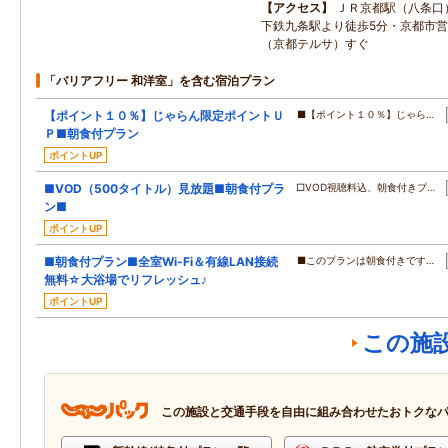
アクセス
ＪＲ京都駅（八条口
下鉄九条駅より徒歩5分・京都市
（京都テルサ）すぐ
「バリアフリー 和洋室」を含む宿泊プラン
【ポイント１０％】じゃらん限定ポイントＵ
■【ポイント１０％】じゃら…
Ｐ■朝食付プラン
ポイントUP
■VOD（500タイトル）見放題■朝食付プラ
□VOD視聴料込、朝食付きプ…
ン■
ポイントUP
■朝食付プラン■全室Wi-Fi＆有線LAN接続
■このプランは朝食付きです…
無料☆大浴場でリフレッシュ♪
ポイントUP
この施
この施設と交通手段を自由に組み合わせたおトクな