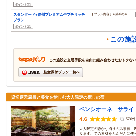
ポイント2%
スタンダード+信州プレミアム牛プチリッチ
[ プラン内容 ] ☆乗鞍の四…
プラン
ポイント2%
この施
この施設と交通手段を自由に組み合わせたおトクな
航空券付プラン一覧へ
貸切露天風呂と美食を愉しむ大人限定の癒しの宿
ペンシオーネ サライ
4.6
576件
大人限定の静かな拘りの温泉宿。
ります。旬の素材をふんだんに使