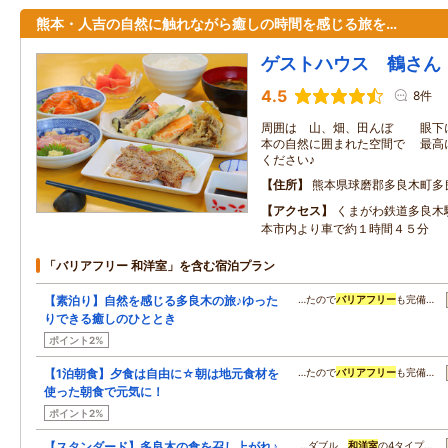
熊本・人吉の自然に触れながら癒しの時間を感じる旅を…
ゲストハウス 鶴さん
4.5
8件
周囲は 山、畑、田んぼ 眼下
本の自然に囲まれた空間で 最高
ください♪
住所
熊本県球磨郡多良木町多良木
アクセス
くまがわ鉄道多良木
本市内より車で約１時間４５分
「バリアフリー 和洋室」を含む宿泊プラン
【素泊り】自然を感じる多良木の旅♪ゆった
…たので
バリアフリー
も完備…
りできる癒しのひととき
ポイント2%
【1泊朝食】夕食は自由に☆朝は地元食材を
…たので
バリアフリー
も完備…
使った朝食で元気に！
ポイント2%
【スタンダード】多良木の食を召し上がれ♪
…ダブル、
和洋室
の4タイプ…