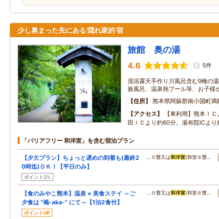
少し奥まった先にある’隠れ家的’宿
旅館 奥の湯
4.6
5件
混浴露天手作り川風呂含む9種の湯
族風呂、温泉熱プール等、お子様
住所
熊本県阿蘇郡南小国町満願
アクセス
【車利用】熊本ＩＣ
田ＩＣより約60分。湯布院ICより
「バリアフリー 和洋室」を含む宿泊プラン
【夕欠プラン】ちょっと遅めの到着も(最終2
…０畳又は
和洋室
(和室６畳…
0時迄)ＯＫ！【平日のみ】
ポイント2%
【食のみやこ熊本】温泉 × 美食ステイ ～ご
…０畳又は
和洋室
(和室６畳…
夕食は "褐-aka-" にて～【1泊2食付】
ポイントUP