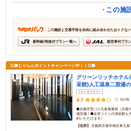
この施
この施設と交通手段を自由に組み合わせたおトクな
新幹線/特急付プラン一覧へ
航空券付プラ
□■じゃらんポイントキャンペーン中！！□■
グリーンリッチホテル
采館)人工温泉二股湯
フォトギャラリー
4.1
107件
■京都市営バス九条車庫前（京都
場完備！■全室ツインの清采館も
約いただけます♪
住所
京都府京都市南区東九条