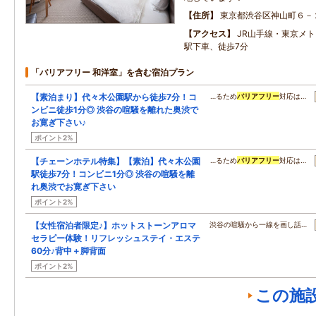
住所
東京都渋谷区神山町６－
アクセス
JR山手線・東京メ
駅下車、徒歩7分
「バリアフリー 和洋室」を含む宿泊プラン
【素泊まり】代々木公園駅から徒歩7分！コ
…るため
バリアフリー
対応は…
ンビニ徒歩1分◎ 渋谷の喧騒を離れた奥渋で
お寛ぎ下さい♪
ポイント2%
【チェーンホテル特集】【素泊】代々木公園
…るため
バリアフリー
対応は…
駅徒歩7分！コンビニ1分◎ 渋谷の喧騒を離
れ奥渋でお寛ぎ下さい
ポイント2%
【女性宿泊者限定♪】ホットストーンアロマ
渋谷の喧騒から一線を画し話…
セラピー体験！リフレッシュステイ・エステ
60分♪背中＋脚背面
ポイント2%
この施