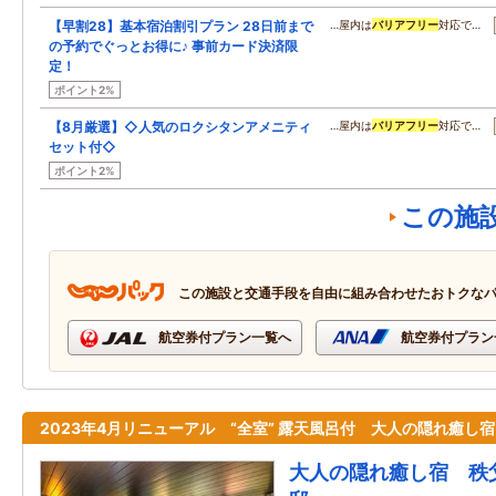
【早割28】基本宿泊割引プラン 28日前まで
…屋内は
バリアフリー
対応で…
の予約でぐっとお得に♪ 事前カード決済限
定！
ポイント2%
【8月厳選】◇人気のロクシタンアメニティ
…屋内は
バリアフリー
対応で…
セット付◇
ポイント2%
この施
この施設と交通手段を自由に組み合わせたおトクな
航空券付プラン一覧へ
航空券付プラン
2023年4月リニューアル “全室” 露天風呂付 大人の隠れ癒し宿
大人の隠れ癒し宿 秩