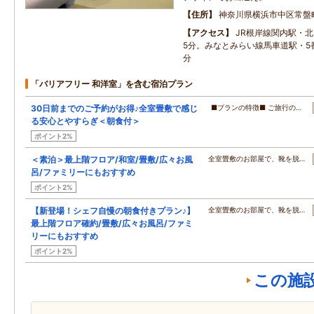
住所
神奈川県横浜市中区常盤
アクセス
JR根岸線関内駅・
5分。みなとみらい線馬車道駅・5
分
「バリアフリー 和洋室」を含む宿泊プラン
30日前までのご予約がお得♪全室畳敷で感じ
■プランの特徴■ ご旅行の…
る安心とやすらぎ＜朝食付＞
ポイント2%
＜素泊＞最上階フロア/和室/畳敷/広々お風
全室畳敷のお部屋で、靴を脱…
呂/ファミリーにもおすすめ
ポイント2%
【新登場！シェフ自慢の朝食付きプラン♪】
全室畳敷のお部屋で、靴を脱…
最上階フロア確約/畳敷/広々お風呂/ファミ
リーにもおすすめ
ポイント2%
この施