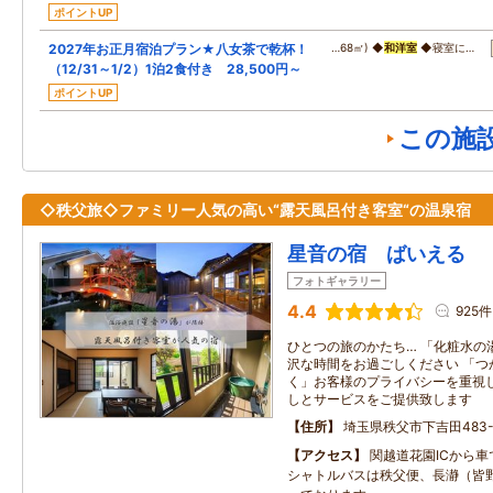
ポイントUP
2027年お正月宿泊プラン★八女茶で乾杯！
…68㎡) ◆
和洋室
◆寝室に…
（12/31～1/2）1泊2食付き 28,500円～
ポイントUP
この施
◇秩父旅◇ファミリー人気の高い“露天風呂付き客室“の温泉宿
星音の宿 ばいえる
フォトギャラリー
4.4
925件
ひとつの旅のかたち… 「化粧水の
沢な時間をお過ごしください 「つ
く」お客様のプライバシーを重視
しとサービスをご提供致します
住所
埼玉県秩父市下吉田483-
アクセス
関越道花園ICから車
シャトルバスは秩父便、長瀞（皆