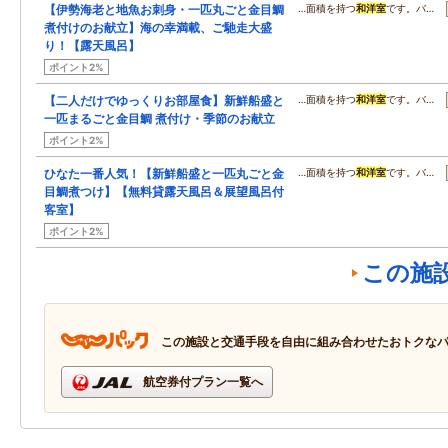
【伊勢海老と地魚お刺身・一匹丸ごと金目鯛
…面積を持つ
和洋室
です。バ…
煮付けのお献立】海の幸満載、ご馳走大盛
り！【露天風呂】
ポイント2%
【二人だけでゆっくりお部屋食】新鮮船盛と
…面積を持つ
和洋室
です。バ…
一匹まるごと金目鯛 煮付け・季節のお献立
ポイント2%
ひなた一番人気！【新鮮船盛と一匹丸ごと金
…面積を持つ
和洋室
です。バ…
目鯛煮つけ】【無料貸露天風呂＆展望風呂付
客室】
ポイント2%
この施
この施設と交通手段を自由に組み合わせたおトクな
航空券付プラン一覧へ