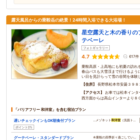
露天風呂からの乗鞍岳の絶景！24時間入浴できる大浴場！
星空露天と木の香りの
テベーレ
フォトギャラリー
4.7
617件
乗鞍高原・上高地にも初夏の訪れを
春山バスも大雪渓まで行けるように
い日を見計らって雪の谷間を体験
住所
長野県松本市安曇３９８
アクセス
お車では松本インタ
西方面からは高山インターより８
「バリアフリー 和洋室」を含む宿泊プラン
遅いチェックインもOK朝食付プラン
…メゾネット
和洋室
（洗面ト…
ポイント2%
グーテベーレ・スタンダードプラン
☆乗鞍の四季折々過ごしてい…