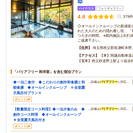
邸
ハイクラス
フォトギャラリー
4.6
379件
◇オールインクルーシブの新感覚
れた大人のための隠れ癒し宿。 「
つろぎの時間。 ※館内施設上6才(
ご遠慮下さい。
住所
埼玉県秩父郡長瀞町本野
アクセス
【車】関越自動車道花
【電車】秩父鉄道野上駅より徒歩約
「バリアフリー 和洋室」を含む宿泊プラン
◆一泊二食付 ◆こだわりの創作和食膳と和
…設備は
バリアフリー
に対応…
朝食膳 ◆オールインクルーシブ ☆全室露
天風呂付プラン☆
ポイントUP
【数量限定コース料理】◆一泊夕食のみ ◆
…設備は
バリアフリー
に対応…
創作コース料理 ◆オールインクルーシブ
★全室露天風呂付き
ポイントUP