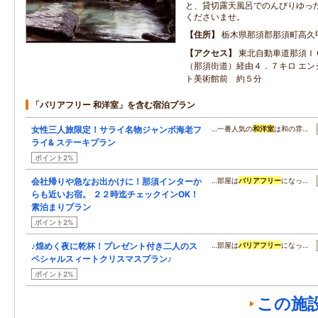
と、貸切露天風呂でのんびりゆっ
くださいませ。
住所
栃木県那須郡那須町高久
アクセス
東北自動車道那須Ｉ
（那須街道）経由４．７キロ エン
ト美術館前 約５分
「バリアフリー 和洋室」を含む宿泊プラン
女性三人旅限定！サライ名物ジャンボ海老フ
…一番人気の
和洋室
は和の雰…
ライ& ステーキプラン
ポイント2%
会社帰りや急なお出かけに！那須インターか
…部屋は
バリアフリー
になっ…
らも近いお宿。 ２２時迄チェックインOK！
素泊まりプラン
ポイント2%
♪煌めく夜に乾杯！プレゼント付き二人のス
…部屋は
バリアフリー
になっ…
ペシャルスィートクリスマスプラン♪
ポイント2%
この施