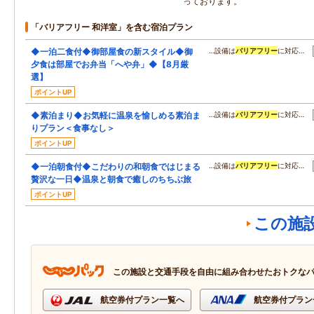
っております。
「バリアフリー 和洋室」を含む宿泊プラン
◆一泊二食付◆御部屋食の新スタイル◆御
…設備は
バリアフリー
に対応…
夕食は部屋でお弁当「へや弁」◆【8月厳
選】
ポイントUP
◆素泊まり◆お気軽に温泉を愉しめる素泊ま
…設備は
バリアフリー
に対応…
りプラン＜食事なし＞
ポイントUP
◆一泊朝食付◆こだわりの和朝食ではじまる
…設備は
バリアフリー
に対応…
贅沢な一日◆温泉と朝食で癒しのちちぶ旅
ポイントUP
この施
この施設と交通手段を自由に組み合わせたおトクな
航空券付プラン一覧へ
航空券付プラン