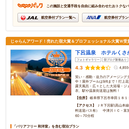
この施設と交通手段を自由に組み合わせたおトクな
航空券付プラン一覧へ
航空券付プラン
じゃらんアワード！売れた宿大賞＆プロフェッショナル大賞Ｗ受
下呂温泉 ホテルくさ
フォトギャラリー
宿ブログ新着あり
4.3
4,85
笑い・感動・迫力のアメージング
中！屋外プールは9/6まで！打上花
露天風呂・広々とした大浴場・ジ
衣、駅や温泉街送迎は無料！
住所
岐阜県下呂市幸田１８１
アクセス
ＪＲ下呂駅(高山本線
料送迎バス有） 中津川ＩＣ・富
60～70分程
「バリアフリー 和洋室」を含む宿泊プラン