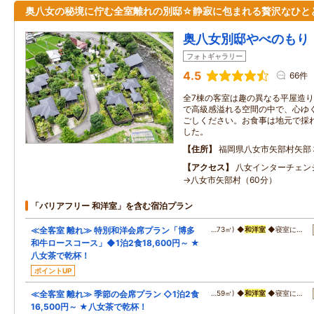
奥八女の秘境に佇む全室離れの別邸☆静寂に包まれる贅沢なひと
奥八女別邸やべのもり
フォトギャラリー
4.5
66件
全7棟の客室は趣の異なる平屋造
で高級感溢れる空間の中で、心ゆ
ごしください。お食事は地元で採
した。
住所
福岡県八女市矢部村矢部
アクセス
八女インターチェン
→八女市矢部村（60分）
「バリアフリー 和洋室」を含む宿泊プラン
≪全客室 離れ≫ 特別和洋会席プラン「博多
…73㎡) ◆
和洋室
◆寝室に…
和牛ロースコース」◆1泊2食18,600円～ ★
八女茶で乾杯！
ポイントUP
≪全客室 離れ≫ 季節の会席プラン ◇1泊2食
…59㎡) ◆
和洋室
◆寝室に…
16,500円～ ★八女茶で乾杯！