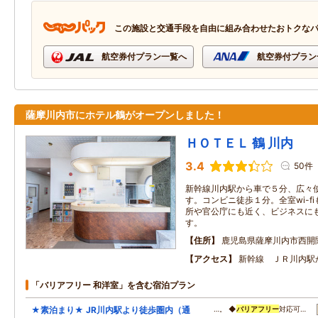
この施設と交通手段を自由に組み合わせたおトクな
航空券付プラン一覧へ
航空券付プラン
薩摩川内市にホテル鶴がオープンしました！
ＨＯＴＥＬ 鶴 川内
3.4
50件
新幹線川内駅から車で５分、広々
す。コンビニ徒歩１分。全室wi-f
所や官公庁にも近く、ビジネスに
す。
住所
鹿児島県薩摩川内市西開
アクセス
新幹線 ＪＲ川内駅
「バリアフリー 和洋室」を含む宿泊プラン
★素泊まり★ JR川内駅より徒歩圏内（通
…。 ◆
バリアフリー
対応可…