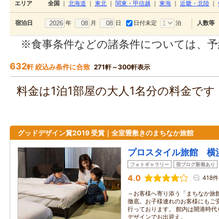
エリア
全国
｜
北海道
｜
東北
｜
関東・甲信越
｜
東海
｜
近畿・北陸
｜
年
月
日
日付未定
泊
宿泊日
人数等
※食事条件などの諸条件については、予
632
軒 絞込み条件に合致
271軒～300軒表示
料金は1泊1部屋の大人1名分の料金で
グッドデザイン賞2019 受賞｜全室畳敷きのまちなか旅館
プロスタイル旅館 横
フォトギャラリー
宿ブログ新着あり
4.0
418件
～お客様へ寄り添う「まちなか旅館
徹底。お子様連れのお客様にもご
行っております。 館内は開港時代
デザインでお出迎え。