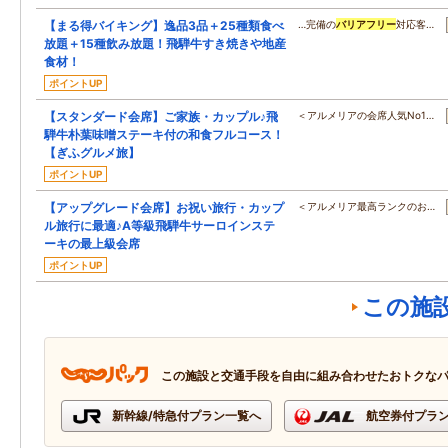
【まる得バイキング】逸品3品＋25種類食べ
…完備の
バリアフリー
対応客…
放題＋15種飲み放題！飛騨牛すき焼きや地産
食材！
ポイントUP
【スタンダード会席】ご家族・カップル♪飛
＜アルメリアの会席人気No1…
騨牛朴葉味噌ステーキ付の和食フルコース！
【ぎふグルメ旅】
ポイントUP
【アップグレード会席】お祝い旅行・カップ
＜アルメリア最高ランクのお…
ル旅行に最適♪A等級飛騨牛サーロインステ
ーキの最上級会席
ポイントUP
この施
この施設と交通手段を自由に組み合わせたおトクな
新幹線/特急付プラン一覧へ
航空券付プラ