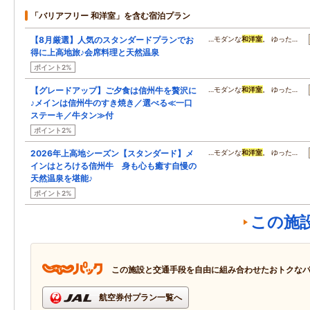
「バリアフリー 和洋室」を含む宿泊プラン
【8月厳選】人気のスタンダードプランでお
…モダンな
和洋室
。 ゆった…
得に上高地旅♪会席料理と天然温泉
ポイント2%
【グレードアップ】ご夕食は信州牛を贅沢に
…モダンな
和洋室
。 ゆった…
♪メインは信州牛のすき焼き／選べる≪一口
ステーキ／牛タン≫付
ポイント2%
2026年上高地シーズン【スタンダード】メ
…モダンな
和洋室
。 ゆった…
インはとろける信州牛 身も心も癒す自慢の
天然温泉を堪能♪
ポイント2%
この施
この施設と交通手段を自由に組み合わせたおトクな
航空券付プラン一覧へ