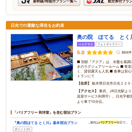
新幹線/特急付プラン一覧へ
航空券付プラ
日光での素敵な滞在をお約束
奥の院 ほてる とく
ハイクラス
フォトギャラリー
5.0
864件
■ 別邸『アクア』は、水盤を基調
きのラグジュアリールーム ■ 客
く、貸切露天も人気 ■ 食事は安
トランにて
住所
栃木県日光市日光２２０
アクセス
東武、JR日光駅より
送迎サービス利用可）。日光宇都宮
より車で10分位。
「バリアフリー 和洋室」を含む宿泊プラン
『奥の院ほてる とく川』基本宿泊プラン
…屋内は
バリアフリー
対応で…
ポイント2%