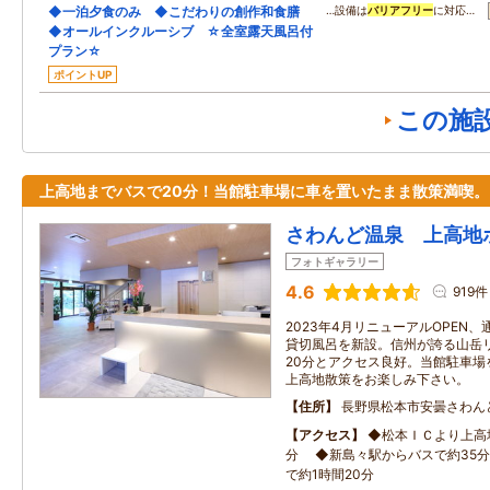
◆一泊夕食のみ ◆こだわりの創作和食膳
…設備は
バリアフリー
に対応…
◆オールインクルーシブ ☆全室露天風呂付
プラン☆
ポイントUP
この施
上高地までバスで20分！当館駐車場に車を置いたまま散策満喫。
さわんど温泉 上高地
フォトギャラリー
4.6
919件
2023年4月リニューアルOPEN
貸切風呂を新設。信州が誇る山岳
20分とアクセス良好。当館駐車場
上高地散策をお楽しみ下さい。
住所
長野県松本市安曇さわん
アクセス
◆松本ＩＣより上高
分 ◆新島々駅からバスで約35分
で約1時間20分