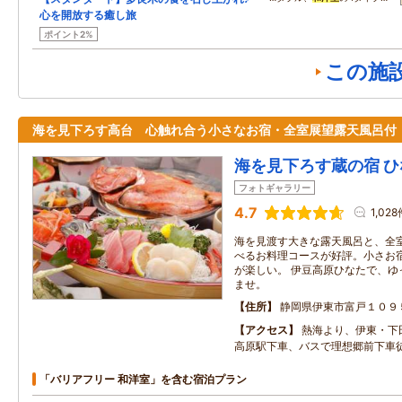
心を開放する癒し旅
ポイント2%
この施
海を見下ろす高台 心触れ合う小さなお宿・全室展望露天風呂付
海を見下ろす蔵の宿 ひ
フォトギャラリー
4.7
1,028
海を見渡す大きな露天風呂と、全
べるお料理コースが好評。小さお
が楽しい。 伊豆高原ひなたで、ゆ
ませ。
住所
静岡県伊東市富戸１０９
アクセス
熱海より、伊東・
高原駅下車、バスで理想郷前下
「バリアフリー 和洋室」を含む宿泊プラン