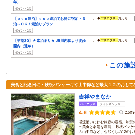
年）
ポイント2%
【ｅｃｏ連泊】ｅｃｏ連泊でお得に宿泊・３
…。 ◆
バリアフリー
対応可…
泊～ＯＫ！素泊りプラン
ポイント2%
【早割30】★素泊まり★ JR川内駅より徒歩
…。 ◆
バリアフリー
対応可…
圏内（通年）
ポイント2%
この施
美食と記念日に・鉄板パンケーキや山中節など最大１２のおもて
吉祥やまなか
ハイクラス
フォトギャラリー
4.6
2,50
渓流沿いに佇む静寂の湯宿。加賀
の美食と名湯を堪能。 鉄板パンケ
の山中節など、心尽くしの12のお