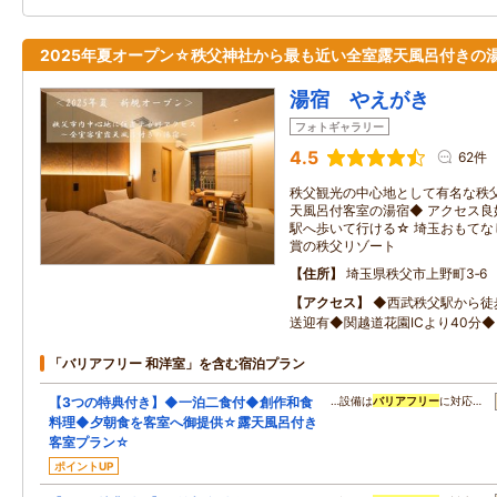
2025年夏オープン☆秩父神社から最も近い全室露天風呂付きの
湯宿 やえがき
フォトギャラリー
4.5
62件
秩父観光の中心地として有名な秩
天風呂付客室の湯宿◆ アクセス
駅へ歩いて行ける☆ 埼玉おもてな
賞の秩父リゾート
住所
埼玉県秩父市上野町3‐6
アクセス
◆西武秩父駅から徒
送迎有◆関越道花園ICより40分◆
「バリアフリー 和洋室」を含む宿泊プラン
【3つの特典付き】◆一泊二食付◆創作和食
…設備は
バリアフリー
に対応…
料理◆夕朝食を客室へ御提供☆露天風呂付き
客室プラン☆
ポイントUP