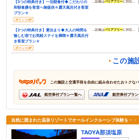
【3つの特典付き】一泊朝食付◆こだわりの
…設備は
バリアフリー
に対応…
和朝食膳を客室へ御提供☆露天風呂付き客室
プラン☆
ポイントUP
【3つの特典付き】素泊まり◆大人の時間を
…設備は
バリアフリー
に対応…
愉しむ宿でお気軽ステイを満喫☆露天風呂付
き客室プラン☆
ポイントUP
この施
この施設と交通手段を自由に組み合わせたおトクな
航空券付プラン一覧へ
航空券付プラン
自然に囲まれた温泉リゾートでオールインクルーシブ体験を・・
TAOYA那須塩原