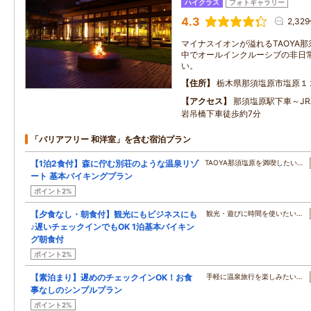
ハイクラス
フォトギャラリー
4.3
2,32
マイナスイオンが溢れるTAOYA
中でオールインクルーシブの非日
い。
住所
栃木県那須塩原市塩原１
アクセス
那須塩原駅下車～JR
岩吊橋下車徒歩約7分
「バリアフリー 和洋室」を含む宿泊プラン
【1泊2食付】森に佇む別荘のような温泉リゾ
TAOYA那須塩原を満喫したい…
ート 基本バイキングプラン
ポイント2%
【夕食なし・朝食付】観光にもビジネスにも
観光・遊びに時間を使いたい…
♪遅いチェックインでもOK 1泊基本バイキン
グ朝食付
ポイント2%
【素泊まり】遅めのチェックインOK！お食
手軽に温泉旅行を楽しみたい…
事なしのシンプルプラン
ポイント2%