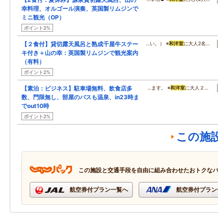
幸料理、オルゴール演奏、英国製リムジンで
ミニ観光（OP）
ポイント2%
【２食付】貸切露天風呂と熟成千屋牛ステー
…い。） ※
和洋室
に大人2名…
キ付き＋山の幸：英国製リムジンで観光案内
（有料）
ポイント2%
【素泊：ビジネス】駐車場無料、飲食店多
…ます。 ※
和洋室
に大人２…
数、門限無し、部屋のバスも温泉、in23時ま
でout10時
ポイント2%
この施
この施設と交通手段を自由に組み合わせたおトクな
航空券付プラン一覧へ
航空券付プラン