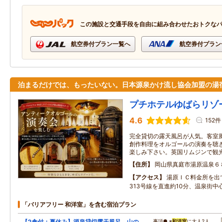
この施設と交通手段を自由に組み合わせたおトクな
航空券付プラン一覧へ
航空券付プラン
泊まるだけでは、もったいない。日本源泉かけ流し協会加盟の湯
プチホテルゆばらリゾ
4.6
152件
完全貸切の露天風呂が人気。客室
創作料理をオルゴールの演奏を聴
楽しみ下さい。英国リムジンで観
住所
岡山県真庭市湯原温泉６
アクセス
湯原ＩＣ料金所を出
313号線を直進約10分、温泉街中
「バリアフリー 和洋室」を含む宿泊プラン
【2食付：夏休み】源泉貸切露天風呂、山の
…事項● ※
和洋室
に大人2人…