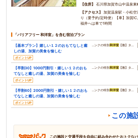
住所
石川県加賀市山中温泉東
アクセス
加賀温泉駅・小松空
り（要予約/定時便）【車】加賀IC
福井へは車で1時間
「バリアフリー 和洋室」を含む宿泊プラン
【基本プラン】嬉しい１２のおもてなしと癒
…ンクの特別
和洋室
【雅】タ…
しの湯、加賀の美食を愉しむ
ポイントUP
【早割30】1000円割引・嬉しい１２のおも
…ンクの特別
和洋室
【雅】タ…
てなしと癒しの湯、加賀の美食を愉しむ
ポイントUP
【早割60】2000円割引・嬉しい１２のおも
…ンクの特別
和洋室
【雅】タ…
てなしと癒しの湯、加賀の美食を愉しむ
ポイントUP
この施
この施設と交通手段を自由に組み合わせたおトクな