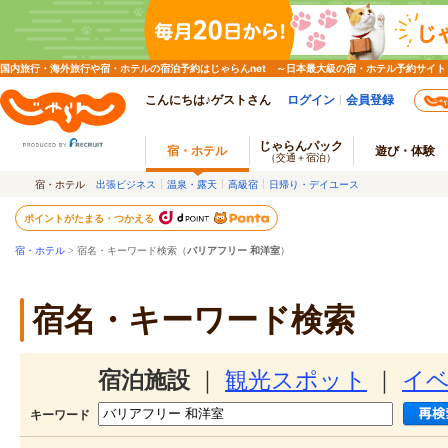
国内旅行・海外旅行や宿・ホテルの宿泊予約はじゃらんnet ～日本最大級の宿・ホテル予約サイト
こんにちは♪ゲストさん
ログイン
会員登録
じゃらんパック
宿・ホテル
遊び・体験
（交通＋宿泊）
宿・ホテル
出張ビジネス
温泉・露天
高級宿
日帰り・デイユース
ポイントがたまる・つかえる
宿・ホテル
> 宿名・キーワード検索（
バリアフリー 和洋室
）
宿名・キーワード検索
宿泊施設
｜
観光スポット
｜
イ
キーワード