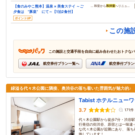
【食のみやこ熊本】温泉 × 美食ステイ ～ご
… 和室から
和洋室
へリニュ…
夕食は ”豚皇” にて～【1泊2食付】
ポイントUP
この施
この施設と交通手段を自由に組み合わせたおトクな
航空券付プラン一覧へ
航空券付プラン
緑溢る代々木公園に隣接、奥渋谷の落ち着いた雰囲気が魅力的♪
Tabist ホテルニュー
3.7
171件
代々木公園駅から徒歩7分・渋谷駅か
行発信の街渋谷、原宿とは一味違っ
な代々木公園が近隣にあり、 落ち
地しています！