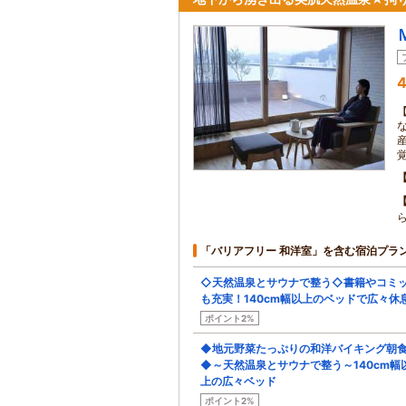
4
「バリアフリー 和洋室」を含む宿泊プラ
◇天然温泉とサウナで整う◇書籍やコミ
も充実！140cm幅以上のベッドで広々休
ポイント2%
◆地元野菜たっぷりの和洋バイキング朝
◆～天然温泉とサウナで整う～140cm幅
上の広々ベッド
ポイント2%