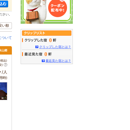
ださい。
安い順
について
0
クリップした宿とは？
秋山郷
0
税込)
最近見た宿とは？
安)
～
/人
用時)