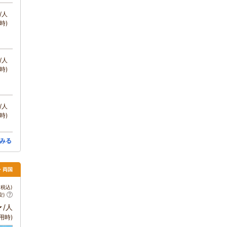
/人
時)
/人
時)
/人
時)
みる
・両国
税込)
安)
～
/人
用時)