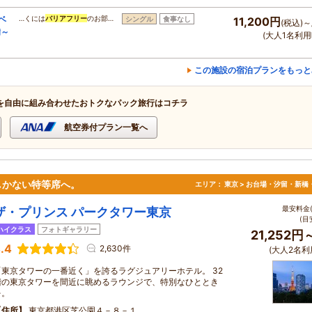
ベ
…くには
バリアフリー
のお部…
シングル
食事なし
11,200円
(税込)～
備～
(大人1名利用
この施設の宿泊プランをもっと
を自由に組み合わせたおトクなパック旅行はコチラ
航空券付プラン一覧へ
しかない特等席へ。
エリア：
東京 > お台場・汐留・新橋
最安料金(
ザ・プリンス パークタワー東京
(目
ハイクラス
フォトギャラリー
21,252円
.4
2,630件
(大人2名利
「東京タワーの一番近く」を誇るラグジュアリーホテル。 32
階の東京タワーを間近に眺めるラウンジで、特別なひととき
を。
住所
東京都港区芝公園４－８－１