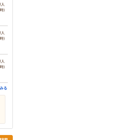
/人
時)
/人
時)
/人
時)
みる
津和野