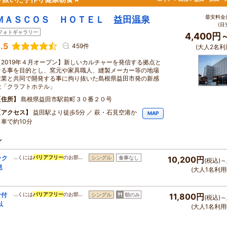
最安料金(
ＭＡＳＣＯＳ ＨＯＴＥＬ 益田温泉
(目
フォトギャラリー
4,400円
.5
459件
(大人2名利
【2019年４月オープン】新しいカルチャーを発信する拠点と
なる事を目的とし、窯元や家具職人、縫製メーカー等の地場
産業と共同で開発する事に拘り抜いた島根県益田市発の新感
覚「クラフトホテル」
住所
島根県益田市駅前町３０番２０号
アクセス
益田駅より徒歩5分 ／ 萩・石見空港か
MAP
ら車で約10分
ン
ック
…くには
バリアフリー
のお部…
シングル
食事なし
10,200円
(税込)～
息
(大人1名利用
食付
…くには
バリアフリー
のお部…
シングル
朝のみ
11,800円
(税込)～
以
(大人1名利用