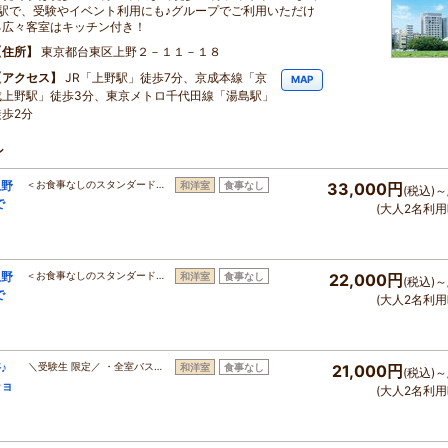
2駅で、受験やイベント利用にも♪グループでご利用いただけ
る広々客室はキッチン付き！
住所
東京都台東区上野２－１１－１８
アクセス
JR「上野駅」徒歩7分、京成本線「京
MAP
成上野駅」徒歩3分、東京メトロ千代田線「湯島駅」
徒歩2分
ン
上野
＜お食事なしのスタンダード…
和洋室
食事なし
33,000円
(税込)～
で
(大人2名利用
上野
＜お食事なしのスタンダード…
和洋室
食事なし
22,000円
(税込)～
で
(大人2名利用
♪
＼受験生 限定／ ・全室バス…
和洋室
食事なし
21,000円
(税込)～
ショ
(大人2名利用