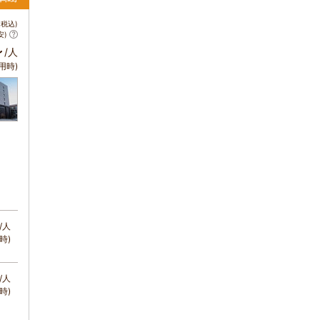
税込)
安)
～
/人
用時)
/人
時)
/人
時)