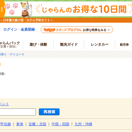
 ～日本最大級の宿・ホテル予約サイト～
ログイン
会員登録
お得な特典をみる
ゃらんパック
遊び・体験
観光ガイド
レンタカー
航空券
（交通＋宿泊）
日帰り・デイユース
洋室
）
ベント
・甲信越
｜
東海
｜
近畿・北陸
｜
中国・四国
｜
九州・沖縄