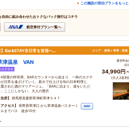
この施設の宿泊プランをもっと
を自由に組み合わせたおトクなパック旅行はコチラ
航空券付プラン一覧へ
Bar&STAY非日常を皆様へ…
エリア：
群馬 > 草津・尻焼
最安料金(
草津温泉 VAN
(目
ハイクラス
34,990円
全4部屋の特等席。BARカウンターから始まり、一杯のカクテ
(大人2名利
ルが日常を遠ざけていく。薪火で仕上げる旬の日本料理と、
厳選された酒のマリアージュ。「BARに泊まり、湯をいただ
く」ここにしかない、大人の贅沢
住所
群馬県吾妻郡草津町草津５４７
アクセス
長野原草津口 から草津温泉バスターミ
MAP
ナルまでバス 徒歩10分
ン