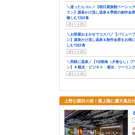
＼迷ったらコレ／【朝日屋旅館ベーシッ
ラン】源泉かけ流し温泉＆季節の創作会
愉しむ1泊2食
ポイント2%
＼お部屋おまかせでコスパ／【バリュー
ン】源泉かけ流し温泉＆創作会席をお得
しむ1泊2食
ポイント2%
＼気軽に温泉／【1泊朝食（夕食なし）プ
ン】★観光・ビジネス・湯治・ツーリング
ポイント2%
上野公園目の前！最上階に露天風呂付