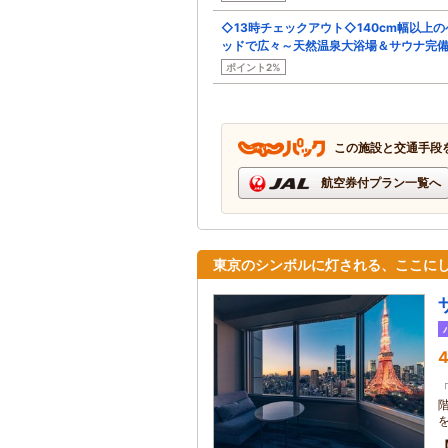
◇13時チェックアウト◇140cm幅以上の
ッドで広々～天然温泉大浴場＆サウナ完
ポイント2%
この施設と交通手段
航空券付プラン一覧へ
東京のシンボルに灯される、ここに
4