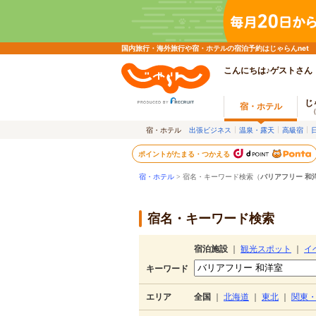
国内旅行・海外旅行や宿・ホテルの宿泊予約はじゃらんnet
こんにちは♪ゲストさん
じ
宿・ホテル
宿・ホテル
出張ビジネス
温泉・露天
高級宿
ポイントがたまる・つかえる
宿・ホテル
> 宿名・キーワード検索（
バリアフリー 和
宿名・キーワード検索
宿泊施設
｜
観光スポット
｜
イ
キーワード
エリア
全国
｜
北海道
｜
東北
｜
関東