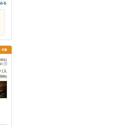
みる
・花敷
税込)
安)
～
/人
用時)