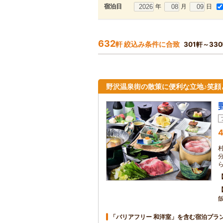
年
月
日
宿泊日
632
軒 絞込み条件に合致
301軒～33
野沢温泉街の散策に便利な立地♪笑顔
4
「バリアフリー 和洋室」を含む宿泊プラ