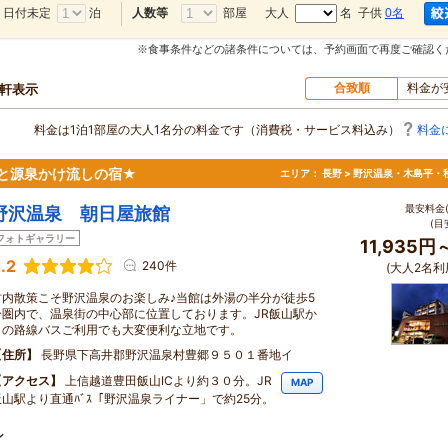
日付未定
泊
部屋
大人
名 子供
0名
人数等
※食事条件などの諸条件については、予約画面で再度ご確認く
合致順
料金が
0軒表示
料金は1泊1部屋の大人1名分の料金です（消費税・サービス料込み）
料金
と源泉かけ流しの宿★
エリア：
長野 > 野沢温泉・木島平・
最安料金(
野沢温泉 朝日屋旅館
(目
フォトギャラリー
11,935円
.2
240件
(大人2名利
村内散策こそ野沢温泉のお楽しみ♪当館は外湯の半分が徒歩5
分圏内で、温泉街の中心部に位置しております。JR飯山駅か
らの路線バスご利用でも大変便利な立地です。
住所
長野県下高井郡野沢温泉村豊郷９５０１番地イ
アクセス
上信越道豊田飯山ICより約３０分。JR
MAP
飯山駅より直通ﾊﾞｽ「野沢温泉ライナー」で約25分。
ン