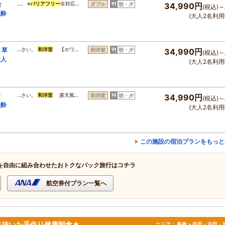
食
…。 ※
バリアフリー
非対応…
ダブル
朝・夕
34,990円
(税込)～
に酔
(大人2名利用
】草
…さい。
和洋室
【ホワ…
和洋室
朝・夕
34,990円
(税込)～
大人
(大人2名利用
食
…さい。
和洋室
露天風…
和洋室
朝・夕
34,990円
(税込)～
に酔
(大人2名利用
この施設の宿泊プランをもっと
を自由に組み合わせたおトクなパック旅行はコチラ
航空券付プラン一覧へ
り抜いた手作り健康朝食★
エリア：
島根 > 益田・浜田・