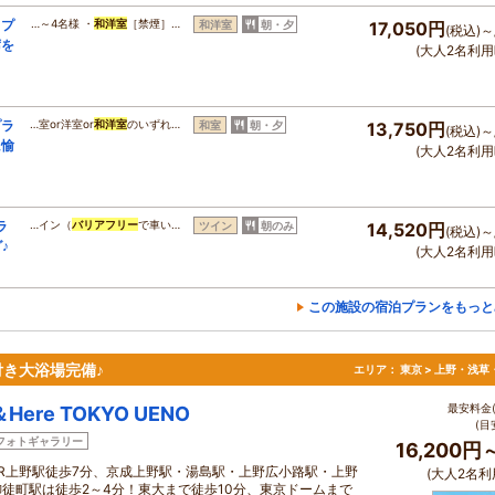
クプ
…～4名様 ・
和洋室
［禁煙］…
和洋室
朝・夕
17,050円
(税込)～
席を
(大人2名利用
プラ
…室or洋室or
和洋室
のいずれ…
和室
朝・夕
13,750円
(税込)～
に愉
(大人2名利用
ラ
…イン（
バリアフリー
で車い…
ツイン
朝のみ
14,520円
(税込)～
♪
(大人2名利用
この施設の宿泊プランをもっと
き大浴場完備♪
エリア：
東京 > 上野・浅草
最安料金(
＆Here TOKYO UENO
(目
フォトギャラリー
16,200円
JR上野駅徒歩7分、京成上野駅・湯島駅・上野広小路駅・上野
(大人2名利
御徒町駅は徒歩2～4分！東大まで徒歩10分、東京ドームまで