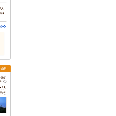
/人
時)
みる
・品川
税込)
安)
～
/人
用時)