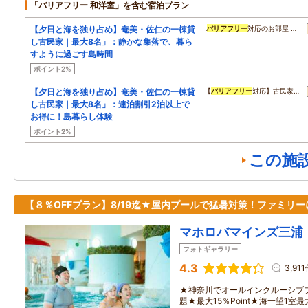
「バリアフリー 和洋室」を含む宿泊プラン
【夕日と海を独り占め】奄美・佐仁の一棟貸
バリアフリー
対応のお部屋 …
し古民家｜最大8名」：静かな集落で、暮ら
すように過ごす島時間
ポイント2%
【夕日と海を独り占め】奄美・佐仁の一棟貸
【
バリアフリー
対応】古民家…
し古民家｜最大8名」：連泊割引2泊以上で
お得に！島暮らし体験
ポイント2%
この施
【８％OFFプラン】8/19迄★屋内プールで猛暑対策！ファミリー
マホロバマインズ三浦
フォトギャラリー
4.3
3,91
★神奈川でオールインクルーシブ
題★最大15％Point★海一望1室最