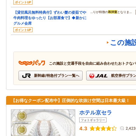
ポイントUP
【貸切風呂無料特典付】ずわい蟹の姿茹でや
…りが特徴の
和洋室
となりま…
牛肉料理をゆったり【お部屋食で】◆新かに
グルメ会席
ポイントUP
この施
この施設と交通手段を自由に組み合わせたおトクな
新幹線/特急付プラン一覧へ
航空券付プラ
【お得なクーポン配布中】圧倒的な吹抜け空間は日本最大級！
ホテル京セラ
フォトギャラリー
4.3
2,42