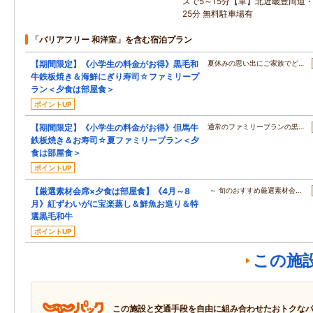
スで5～15分【車】北近畿豊岡道・
25分 無料駐車場有
「バリアフリー 和洋室」を含む宿泊プラン
【期間限定】《小学生の料金がお得》黒毛和
夏休みの思い出にご家族でど…
牛鉄板焼き＆海鮮にぎり寿司☆ファミリープ
ラン＜夕食は部屋食＞
ポイントUP
【期間限定】《小学生の料金がお得》但馬牛
通常のファミリープランの黒…
鉄板焼き＆お寿司☆夏ファミリープラン＜夕
食は部屋食＞
ポイントUP
【厳選素材会席×夕食は部屋食】《4月～8
～ 旬のおすすめ厳選素材会…
月》紅ずわいがに宝楽蒸し＆鮮魚お造り＆特
選黒毛和牛
ポイントUP
この施
この施設と交通手段を自由に組み合わせたおトクな