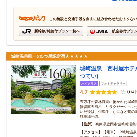
この施設と交通手段を自由に組み合わせたおトクな
新幹線/特急付プラン一覧へ
航空券付プラ
城崎温泉唯一の5つ星認定宿★★★★★
城崎温泉 西村屋ホテ
つてい)
ハイクラス
フォトギャラリー
4.7
1,114
五万坪の森林庭園に抱かれた城崎
貸切露天風呂、リラクゼーション
いだ後は、但馬牛・かになど旬の
駐車場完備。
住所
兵庫県豊岡市城崎町湯島10
アクセス
【電車】JR城崎温