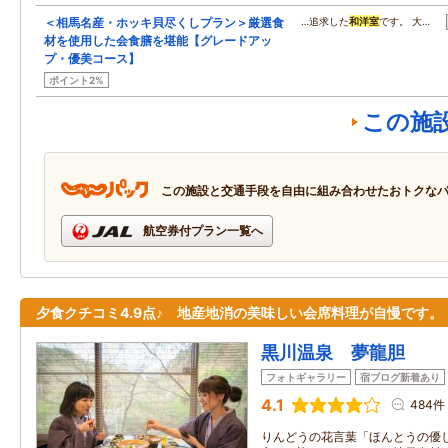
＜相馬名産・ホッキ貝尽くしプラン＞厳選食
…追求した
和洋室
です。 大…
材を使用した会食膳を堪能【グレードアッ
プ・優美コース】
ポイント2%
この施
この施設と交通手段を自由に組み合わせたおトクな
航空券付プラン一覧へ
夕食クチコミ4.9点♪ 地産地消の美味しい会席料理が自慢です。
黒川温泉 夢龍胆
フォトギャラリー
宿ブログ新着あり
4.1
484件
りんどうの花言葉「ほんとうの優