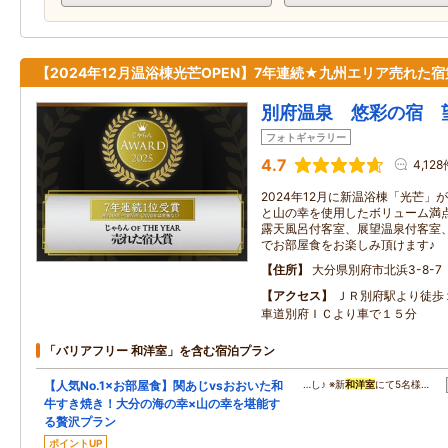
【2024年12月温浴棟光芒OPEN】7年連続★九州エリア売れた宿
別府温泉 悠彩の宿 
フォトギャラリー
4.7
4,128
2024年12月に新温浴棟「光芒
と山の幸を使用したボリューム満
露天風呂付客室、展望温泉付客室
でお部屋食をお楽しみ頂けます♪
住所
大分県別府市北浜3-8-7
アクセス
ＪＲ別府駅より徒歩
車道別府ＩＣより車で１５分
「バリアフリー 和洋室」を含む宿泊プラン
【人気No.1×お部屋食】関あじvsおおいた和
…し♪ ※新
和洋室
にて5名様…
牛すき焼き！大分の海の幸×山の幸を堪能す
る贅沢プラン
ポイントUP