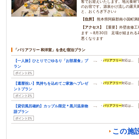
客でお迎えいたします。地元食材
のお宿です。源泉かけ流しの露天
と、おくろぎ下さい♪
住所
熊本県阿蘇郡南小国町満
アクセス
【重要】外壁改修工
ます ～8月30日 足場が組まれ
悪くなります
「バリアフリー 和洋室」を含む宿泊プラン
【一人旅】ひとりでごゆるり「お部屋食」プ
…。 ・
バリアフリー
対応は…
ラン
ポイント2%
【還暦祝い】気持ちを込めてご家族へプレゼ
…。 ・
バリアフリー
対応は…
ントプラン
ポイント2%
【貸切風呂確約】カップル限定＊黒川温泉物
…。 ・
バリアフリー
対応は…
語プラン
ポイント2%
この施