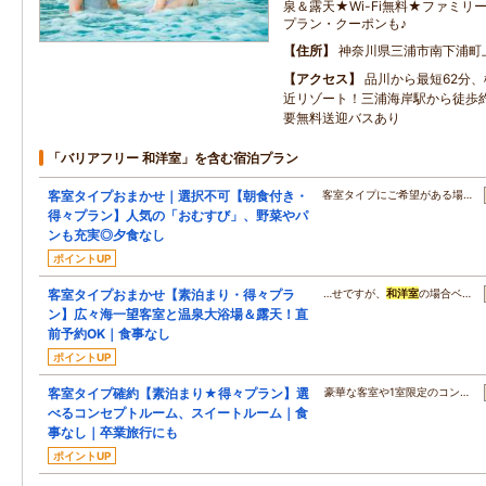
泉＆露天★Wi-Fi無料★ファミ
プラン・クーポンも♪
住所
神奈川県三浦市南下浦町
アクセス
品川から最短62分、
近リゾート！三浦海岸駅から徒歩
要無料送迎バスあり
「バリアフリー 和洋室」を含む宿泊プラン
客室タイプおまかせ｜選択不可【朝食付き・
客室タイプにご希望がある場…
得々プラン】人気の「おむすび」、野菜やパ
ンも充実◎夕食なし
ポイントUP
客室タイプおまかせ【素泊まり・得々プラ
…せですが、
和洋室
の場合ベ…
ン】広々海一望客室と温泉大浴場＆露天！直
前予約OK｜食事なし
ポイントUP
客室タイプ確約【素泊まり★得々プラン】選
豪華な客室や1室限定のコン…
べるコンセプトルーム、スイートルーム｜食
事なし｜卒業旅行にも
ポイントUP