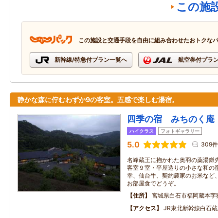
この施
この施設と交通手段を自由に組み合わせたおトクな
新幹線/特急付プラン一覧へ
航空券付プラ
静かな森に佇むわずか9の客室。五感で楽しむ湯宿。
四季の宿 みちのく
ハイクラス
フォトギャラリー
5.0
309件
名峰蔵王に抱かれた奥羽の薬湯鎌
客室９室・平屋造りの小さな和の
幸、仙台牛、契約農家のお米など
お部屋食でどうぞ。
住所
宮城県白石市福岡蔵本字
アクセス
JR東北新幹線白石蔵