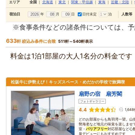
エリア
全国
｜
北海道
｜
東北
｜
関東・甲信越
｜
東海
｜
近畿・北陸
｜
年
月
日
日付未定
泊
宿泊日
人数等
※食事条件などの諸条件については、予
633
軒 絞込み条件に合致
511軒～540軒表示
料金は1泊1部屋の大人1名分の料金で
松阪牛に伊勢えび！キッズスペース・めだかの学校で旅満喫
扇野の宿 扇芳閣
フォトギャラリー
4.4
1,64
どのお部屋からも鳥羽湾一望。山
勢海老など地元の味覚を楽しませ
室・
バリアフリー
対応部屋など心
泉デビューにもおすすめです