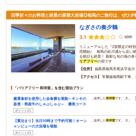
四季折々のお料理と絶景の展望大浴場◎相馬のご旅行は、ぜひ夕
なぎさの奏夕鶴
3.1
69件
リニューアルした『2室限定の特別
売開始♪ 相馬の松川浦から近い
る朝日も絶景！ 新鮮な旬の海の幸
リアフリー
の宿です
住所
福島県相馬市尾浜字追川
アクセス
常磐線相馬駅下車、
「バリアフリー 和洋室」を含む宿泊プラン
厳選食材を使用した会食膳を堪能～キンキの
…追求した
和洋室
です。 大…
姿煮・県産牛のしゃぶしゃぶ～ 優美コース
ポイント2%
【素泊まり】当日10時まで予約可能！オーシ
…追求した
和洋室
です。 大…
ャンビューの大浴場を堪能
ポイント2%