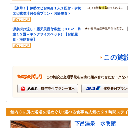
【豪華！】伊勢エビお刺身１人１匹付・伊勢
…し♪ ※新
和洋室
にて5名様…
エビ味噌汁付会席プラン＜お部屋食＞
ポイントUP
源泉掛け流し！露天風呂付客室（８０㎡・和
★お部屋は露天風呂付き客室…
室１２畳＋キングサイズベッド）【お部屋
食・海側客室】
ポイントUP
この施
この施設と交通手段を自由に組み合わせたおトクな
航空券付プラン一覧へ
航空券付プラン
館内３ヶ所の浴場を湯めぐり♪選べる食事も人気の２１時間ステ
下呂温泉 水明館