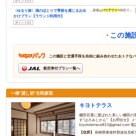
ポイント2%
〈ゆるり旅〉湖のほとりで季節を感じるお出
…部屋は
バリアフリー
対応で…
かけプラン【ラウンジ利用付】
ポイント2%
この施
この施設と交通手段を自由に組み合わせたおトクな
航空券付プラン一覧へ
一棟”貸し切”古民家宿
キヨトテラス
棚田百選に選ばれた美しい棚田の
す“はさみじかん” 【お問合せ】 
kiyototerrace833@gmail.com
住所
長崎県東彼杵郡波佐見町鬼