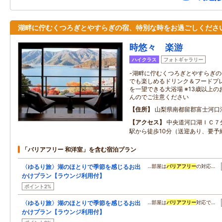
湖畔に佇むくつろぎとやすらぎの宿、特別な時をお過ごしくださ
時悠々 楽游
ハイクラス
フォトギャラリー
-湖畔に佇むくつろぎとやすらぎの宿 
でも楽しめるドリンク＆フードプレ
を一望できる大浴場 ※13歳以上
んのでご注意ください
住所
山梨県南都留郡富士河口
アクセス
中央道河口湖ＩＣ７
駅から徒歩10分（送迎あり、要予
「バリアフリー 和洋室」を含む宿泊プラン
〈ゆるり旅〉湖のほとりで季節を感じるお出
…部屋は
バリアフリー
の対応…
かけプラン【ラウンジ利用付】
ポイント2%
〈ゆるり旅〉湖のほとりで季節を感じるお出
…部屋は
バリアフリー
対応で…
かけプラン【ラウンジ利用付】