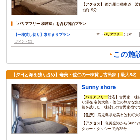
アクセス
西九州自動車道 波
で約15分
「バリアフリー 和洋室」を含む宿泊プラン
【一棟貸し切り】素泊まりプラン
…す ・
バリアフリー
には対…
ポイント2%
この施
【夕日と海を独り占め】奄美・佐仁の一棟貸し古民家｜最大8名
Sunny shore
【
バリアフリー
対応】古民家一棟
り滞在 奄美大島・佐仁の静かな集
気を残した一棟貸しの古民家宿で
住所
鹿児島県奄美市笠利町大字
アクセス
奄美空港からSunnys
タカー・タクシーで約25分