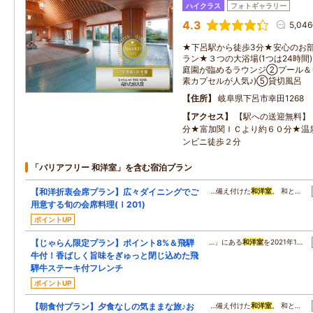
ハイクラス
フォトギャラリー
4.3
5,04
★下呂駅から徒歩3分★安心のお
ラン★３つの大浴場(1つは24時
庭園が臨めるラウンジ②プール＆
素カプセルが人気♪)⑤貸切風呂
住所
岐阜県下呂市幸田1268
アクセス
【駅への送迎無料】
分★富加関ＩＣより約６０分★温
ンビニ徒歩２分
「バリアフリー 和洋室」を含む宿泊プラン
【和洋折衷会席プラン】広々ダイニングでご
…備え付けた
和洋室
。 和と…
用意する旬の会席料理(Ｉ201)
ポイントUP
【じゃらん限定プラン】ポイント8%＆飛騨
…」にある
和洋室
を2021年1…
牛付！香ばしく旨味をぎゅっと閉じ込めた飛
騨牛ステーキ付フレンチ
ポイントUP
【朝食付プラン】夕食なしの気ままな旅♪お
…備え付けた
和洋室
。 和と…