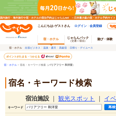
国内旅行・海外旅行や宿・ホテルの宿泊予約はじゃらんnet ～日本最大級の宿・ホテル予約サイト
こんにちは♪ゲストさん
ログイン
会員登録
じゃらんパック
宿・ホテル
遊び・体験
（交通＋宿泊）
宿・ホテル
出張ビジネス
温泉・露天
高級宿
日帰り・デイユース
ポイントがたまる・つかえる
宿・ホテル
> 宿名・キーワード検索（
バリアフリー 和洋室
）
宿名・キーワード検索
宿泊施設
｜
観光スポット
｜
イ
キーワード