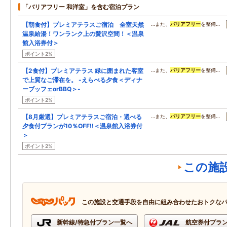
「バリアフリー 和洋室」を含む宿泊プラン
【朝食付】プレミアテラスご宿泊 全室天然
…また、
バリアフリー
を整備…
温泉給湯！ワンランク上の贅沢空間！＜温泉
館入浴券付＞
ポイント2%
【2食付】プレミアテラス 緑に囲まれた客室
…また、
バリアフリー
を整備…
で上質なご滞在を。 -えらべる夕食＜ディナ
ーブッフェorBBQ＞-
ポイント2%
【8月厳選】プレミアテラスご宿泊・選べる
…また、
バリアフリー
を整備…
夕食付プランが10％OFF!!＜温泉館入浴券付
＞
ポイント2%
この施
この施設と交通手段を自由に組み合わせたおトクな
新幹線/特急付プラン一覧へ
航空券付プラ