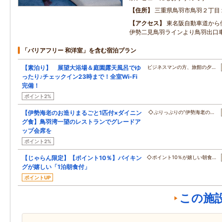
住所
三重県鳥羽市鳥羽２丁目
アクセス
東名阪自動車道から
伊勢二見鳥羽ラインより鳥羽出口
「バリアフリー 和洋室」を含む宿泊プラン
【素泊り】 展望大浴場＆庭園露天風呂でゆ
ビジネスマンの方、旅館の夕…
ったり♪チェックイン23時まで！全室Wi-Fi
完備！
ポイント2%
【伊勢海老のお造りまるごと1匹付×ダイニン
◇ぷりっぷりの”伊勢海老の…
グ食】鳥羽湾一望のレストランでグレードア
ップ会席を
ポイント2%
【じゃらん限定】【ポイント10％】バイキン
◇ポイント10％が嬉しい朝食…
グが嬉しい「1泊朝食付」
ポイントUP
この施