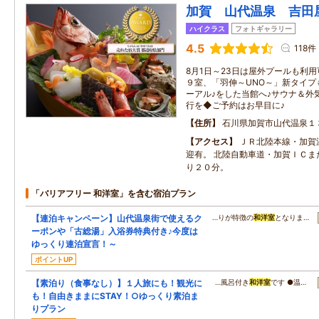
加賀 山代温泉 吉田
ハイクラス
フォトギャラリー
4.5
118件
8月1日～23日は屋外プールも利
９室、「羽伸～UNO～」新タイ
ーアル♪をした当館へ♪サウナ＆外
行を◆ご予約はお早目に♪
住所
石川県加賀市山代温泉１
アクセス
ＪＲ北陸本線・加賀
迎有。 北陸自動車道・加賀ＩＣま
り２０分。
「バリアフリー 和洋室」を含む宿泊プラン
【連泊キャンペーン】山代温泉街で使えるク
…りが特徴の
和洋室
となりま…
ーポンや「古総湯」入浴券特典付き♪今度は
ゆっくり連泊宣言！～
ポイントUP
【素泊り（食事なし）】１人旅にも！観光に
…風呂付き
和洋室
です ●温…
も！自由きままにSTAY！○ゆっくり素泊ま
りプラン