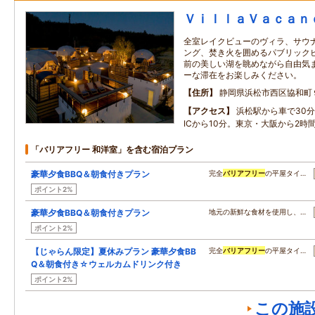
ＶｉｌｌａＶａｃａｎ
全室レイクビューのヴィラ、サウナ
ング、焚き火を囲めるパブリック
前の美しい湖を眺めながら自由気
ーな滞在をお楽しみください。
住所
静岡県浜松市西区協和町
アクセス
浜松駅から車で30
ICから10分。東京・大阪から2時
「バリアフリー 和洋室」を含む宿泊プラン
豪華夕食BBQ＆朝食付きプラン
完全
バリアフリー
の平屋タイ…
ポイント2%
豪華夕食BBQ＆朝食付きプラン
地元の新鮮な食材を使用し、…
ポイント2%
【じゃらん限定】夏休みプラン 豪華夕食BB
完全
バリアフリー
の平屋タイ…
Q＆朝食付き☆ウェルカムドリンク付き
ポイント2%
この施