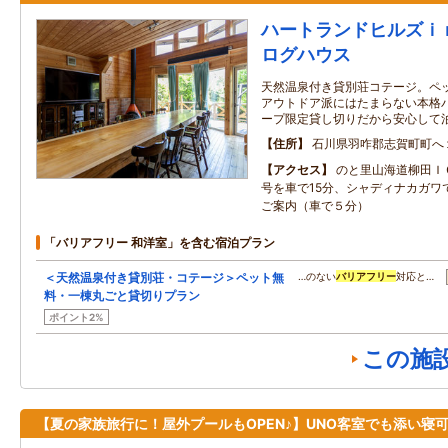
ハートランドヒルズｉ
ログハウス
天然温泉付き貸別荘コテージ。ペ
アウトドア派にはたまらない本格
ープ限定貸し切りだから安心して
住所
石川県羽咋郡志賀町町へ
アクセス
のと里山海道柳田Ｉ
号を車で15分、シャディナカガワ
ご案内（車で５分）
「バリアフリー 和洋室」を含む宿泊プラン
＜天然温泉付き貸別荘・コテージ＞ペット無
…のない
バリアフリー
対応と…
料・一棟丸ごと貸切りプラン
ポイント2%
この施
【夏の家族旅行に！屋外プールもOPEN♪】UNO客室でも添い寝