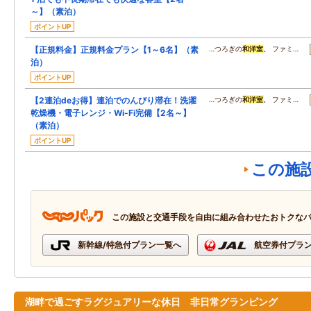
～】（素泊）
ポイントUP
【正規料金】正規料金プラン【1～6名】（素
…つろぎの
和洋室
。 ファミ…
泊）
ポイントUP
【2連泊deお得】連泊でのんびり滞在！洗濯
…つろぎの
和洋室
。 ファミ…
乾燥機・電子レンジ・Wi-Fi完備【2名～】
（素泊）
ポイントUP
この施
この施設と交通手段を自由に組み合わせたおトクな
新幹線/特急付プラン一覧へ
航空券付プラ
湖畔で過ごすラグジュアリーな休日 非日常グランピング