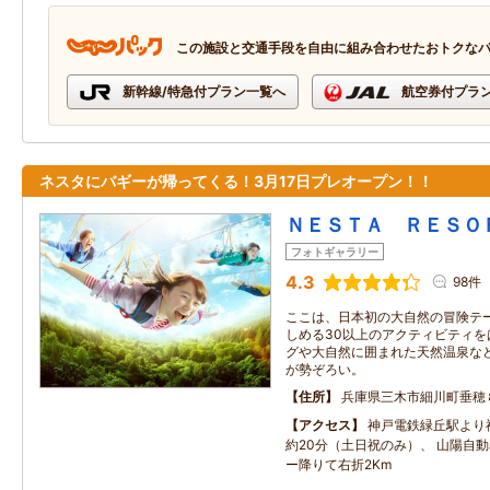
この施設と交通手段を自由に組み合わせたおトクな
新幹線/特急付プラン一覧へ
航空券付プラ
ネスタにバギーが帰ってくる！3月17日プレオープン！！
ＮＥＳＴＡ ＲＥＳＯ
フォトギャラリー
4.3
98件
ここは、日本初の大自然の冒険テー
しめる30以上のアクティビティを
グや大自然に囲まれた天然温泉など
が勢ぞろい。
住所
兵庫県三木市細川町垂穂
アクセス
神戸電鉄緑丘駅より
約20分（土日祝のみ）、 山陽自
ー降りて右折2Km