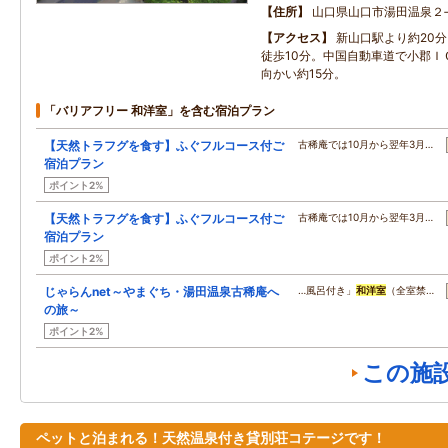
住所
山口県山口市湯田温泉２‐
アクセス
新山口駅より約20
徒歩10分。中国自動車道で小郡Ｉ
向かい約15分。
「バリアフリー 和洋室」を含む宿泊プラン
【天然トラフグを食す】ふぐフルコース付ご
古稀庵では10月から翌年3月…
宿泊プラン
ポイント2%
【天然トラフグを食す】ふぐフルコース付ご
古稀庵では10月から翌年3月…
宿泊プラン
ポイント2%
じゃらんnet～やまぐち・湯田温泉古稀庵へ
…風呂付き」
和洋室
（全室禁…
の旅～
ポイント2%
この施
ペットと泊まれる！天然温泉付き貸別荘コテージです！