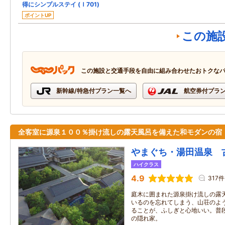
得にシンプルステイ (Ｉ701)
ポイントUP
この施
この施設と交通手段を自由に組み合わせたおトクな
新幹線/特急付プラン一覧へ
航空券付プラ
全客室に源泉１００％掛け流しの露天風呂を備えた和モダンの宿
やまぐち・湯田温泉 
ハイクラス
4.9
317件
庭木に囲まれた源泉掛け流しの露
いるのを忘れてしまう、山荘のよ
ることが、ふしぎと心地いい。普
の隠れ家。