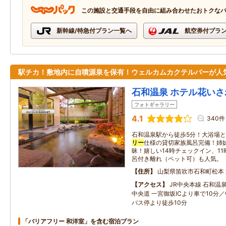
この施設と交通手段を自由に組み合わせたおトクな
新幹線/特急付プラン一覧へ
航空券付プラ
駅チカ！敷地内に自噴源泉を保有！ウェルカムカクテルバーが人
石和温泉 ホテル花いさ
フォトギャラリー
4.1
340件
石和温泉駅から徒歩5分！大浴場
リー
仕様の貸切家族風呂完備！姉
昧！嬉しい14時チェックイン、1
呂付き離れ（ペット可）も人気。
住所
山梨県笛吹市石和町松本
アクセス
JR中央本線 石和温
中央道 一宮御坂ICより車で10分
バス停より徒歩10分
「バリアフリー 和洋室」を含む宿泊プラン