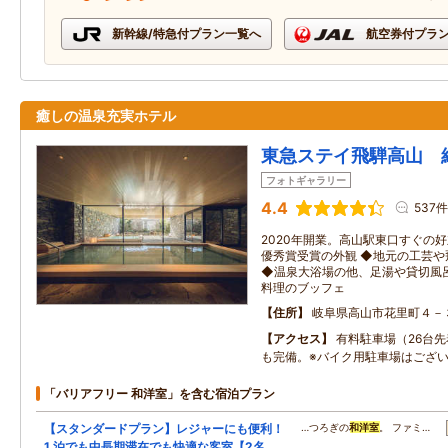
新幹線/特急付プラン一覧へ
航空券付プラ
癒しの温泉充実ホテル
東急ステイ飛騨高山 
フォトギャラリー
4.4
537件
2020年開業。高山駅東口すぐの
優秀賞受賞の外観 ◆地元の工芸
◆温泉大浴場の他、足湯や貸切風
料理のブッフェ
住所
岐阜県高山市花里町４－
アクセス
有料駐車場（26台先着
も完備。※バイク用駐車場はござ
「バリアフリー 和洋室」を含む宿泊プラン
【スタンダードプラン】レジャーにも便利！
…つろぎの
和洋室
。 ファミ…
1 泊でも中長期滞在でも快適な客室【2名