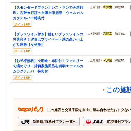
【スタンダードプラン】レストランで会席料
…上階8階・
和洋室
（和室10…
理に舌鼓★好評の自噴自家源泉！ウェルカム
カクテルバー特典付
ポイントUP
【グラスワイン付き】嬉しいグラスワインの
…上階8階・
和洋室
（和室10…
特典付き！夕食はプライベート感の高い小上
がり座敷【女子旅】
ポイントUP
【お子様無料】夕朝食・布団付！ファミリー
…上階8階・
和洋室
（和室10…
で湯めぐり・貸切家族風呂を満喫★ウェルカ
ムカクテルバー特典付
ポイントUP
この施
この施設と交通手段を自由に組み合わせたおトクな
新幹線/特急付プラン一覧へ
航空券付プラ