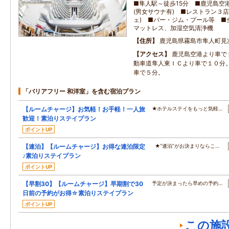
■隼人駅～徒歩15分 ■鹿児島空
(男女サウナ有) ■レストラン３
ェ) ■バー・ジム・プール等 ■全
マットレス、加湿空気清浄機
住所
鹿児島県霧島市隼人町見次1
アクセス
鹿児島空港より車で
動車道隼人東ＩＣより車で１０分
車で５分。
「バリアフリー 和洋室」を含む宿泊プラン
【ルームチャージ】お気軽！お手軽！一人旅
★ホテルステイをもっと気軽…
歓迎！素泊りステイプラン
ポイントUP
【連泊】【ルームチャージ】お得な連泊限定
★“連泊”がお決まりならこ…
♪素泊りステイプラン
ポイントUP
【早割30】【ルームチャージ】早期割で30
予定が決まったら早めの予約…
日前の予約がお得☆素泊りステイプラン
ポイントUP
この施