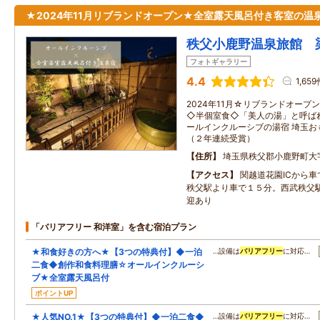
★2024年11月リブランドオープン★全室露天風呂付き客室の温
秩父小鹿野温泉旅館 
フォトギャラリー
4.4
1,65
2024年11月☆リブランドオープ
◇半個室食◇「美人の湯」と呼ば
ールインクルーシブの湯宿 埼玉
（２年連続受賞）
住所
埼玉県秩父郡小鹿野町大字
アクセス
関越道花園ICから車
秩父駅より車で１５分。西武秩父
迎あり
「バリアフリー 和洋室」を含む宿泊プラン
★和食好きの方へ★【3つの特典付】◆一泊
…設備は
バリアフリー
に対応…
二食◆創作和食料理膳☆オールインクルーシ
ブ★全室露天風呂付
ポイントUP
★人気NO.1★【3つの特典付】◆一泊二食◆
…設備は
バリアフリー
に対応…