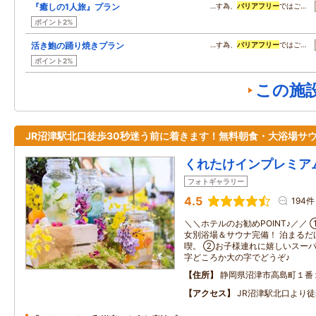
『癒しの1人旅』プラン
…す為、
バリアフリー
ではご…
ポイント2%
活き鮑の踊り焼きプラン
…す為、
バリアフリー
ではご…
ポイント2%
この施
JR沼津駅北口徒歩30秒迷う前に着きます！無料朝食・大浴場サ
くれたけインプレミア
フォトギャラリー
4.5
194件
＼＼ホテルのお勧めPOINT♪／／
女別浴場＆サウナ完備！ 泊まるだ
喫。 ②お子様連れに嬉しいスー
字どころか大の字でどうぞ♪
住所
静岡県沼津市高島町１番
アクセス
JR沼津駅北口より徒