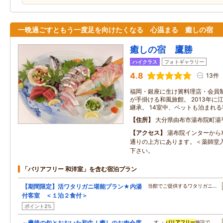
一晩過ごすともう一度足を向けたくなる 心温まる 癒しの宿
癒しの宿 鷹勝
ハイクラス
フォトギャラリー
4.8
13件
福岡・銀座に生け簀料理店・会員
が手掛ける和風旅館。 2013年
継承。 14室中、ペットも泊まれる
住所
大分県由布市湯布院町湯
アクセス
湯布院インターから
通りの上方にあります。＜薬師堂
下さい。
「バリアフリー 和洋室」を含む宿泊プラン
【期間限定】活ワタリガニ堪能プラン★内湯
当館でご提供するワタリガニ…
付客室 ＜１泊２食付＞
ポイント2%
～豊後の旬とおおいた和牛！癒しのお肉会席
…す ・
バリアフリー
施設で…