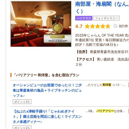
南部屋・海扇閣（なん
く）
ハイクラス
フォトギャラリー
4.7
921件
2025年じゃらん OF THE YEA
年連続第1位 受賞！毎日開催迫力
好評！当館で至福の休日を♪
住所
青森県青森市浅虫蛍谷31
アクセス
青い森鉄道 浅虫温
２分
「バリアフリー 和洋室」を含む宿泊プラン
オーシャンビューのお部屋でゆったり！ご夕
…たりとした
和洋室
（バス・…
食は青森食材の逸品＋ライブキッチンのビュ
ッフェ♪
ポイント2%
【ねぶたx津軽手踊り!「じゃわめぎナイ
…3名。
バリアフリー
な仕様…
ト」】郷土芸能を間近に楽しむ！ライブエン
タメ体感ディナー♪
ポイント2%