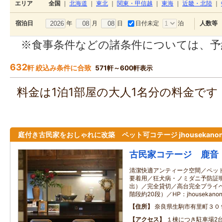
エリア
全国
｜
北海道
｜
東北
｜
関東・甲信越
｜
東海
｜
近畿・北陸
｜
年
月
日
日付未定
泊
宿泊日
人数等
※食事条件などの諸条件については、予
632
軒 絞込み条件に合致
571軒～600軒表示
料金は1泊1部屋の大人1名分の料金で
庭付き古民家をおしゃれに改築 ペット可コテージ jhousekanon.
古民家コテージ 鹿音
清潔快適アンティーク空間／ペッ
要着用／狂犬病・ノミダニ予防証
出）／完全貸切／高台完全プライ
階段約20段）／HP：jhousekanon.
住所
奈良県生駒市有里町３０
アクセス
１棟につき駐車場2