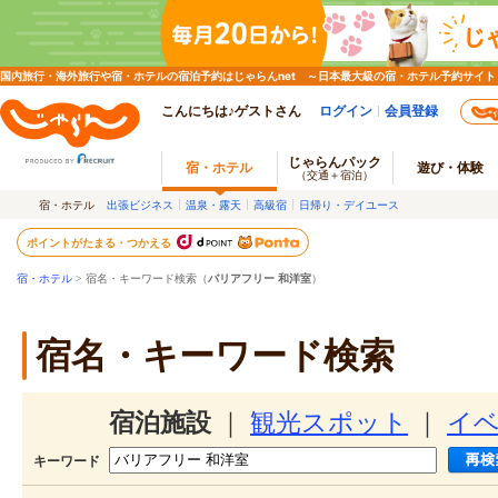
国内旅行・海外旅行や宿・ホテルの宿泊予約はじゃらんnet ～日本最大級の宿・ホテル予約サイト
こんにちは♪ゲストさん
ログイン
会員登録
じゃらんパック
宿・ホテル
遊び・体験
（交通＋宿泊）
宿・ホテル
出張ビジネス
温泉・露天
高級宿
日帰り・デイユース
ポイントがたまる・つかえる
宿・ホテル
> 宿名・キーワード検索（
バリアフリー 和洋室
）
宿名・キーワード検索
宿泊施設
｜
観光スポット
｜
イ
キーワード