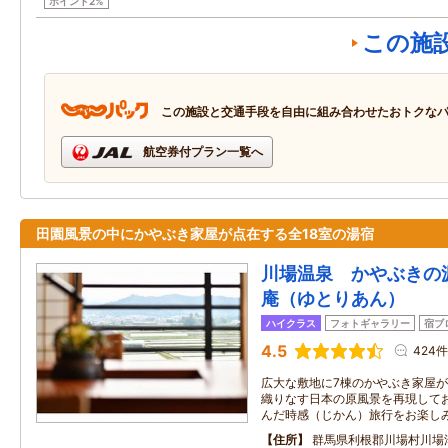
ポイント2%
この施
この施設と交通手段を自由に組み合わせたおトクな
航空券付プラン一覧へ
田園風景の中にかやぶき家屋が点在する全18室の湯宿
川場温泉 かやぶきの
庵（ゆとりあん）
ハイクラス
フォトギャラリー
宿ブ
4.5
424件
広大な敷地に7棟のかやぶき家屋
織りなす日本の原風景を再現して
んだ時感（じかん）旅行をお楽し
住所
群馬県利根郡川場村川場