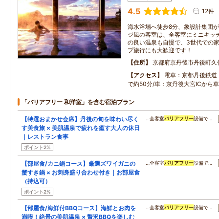
4.5
12件
海水浴場へ徒歩8分、象設計集団
ジ風の客室は、全客室にミニキッ
の良い温泉も自慢で、3世代での
プ旅行にも大歓迎です！
住所
京都府京丹後市丹後町久
アクセス
電車：京都丹後鉄道
で約50分/車：京丹後大宮ICから
「バリアフリー 和洋室」を含む宿泊プラン
【特選おまかせ会席】丹後の旬を味わい尽く
…全客室
バリアフリー
設備で…
す美食旅 × 美肌温泉で疲れを癒す大人の休日
｜レストラン食事
ポイント2%
【部屋食/カニ鍋コース】厳選ズワイガニの
…全客室
バリアフリー
設備で…
蟹すき鍋 × お刺身盛り合わせ付き｜お部屋食
（持込可）
ポイント2%
【部屋食/海鮮付BBQコース】海鮮とお肉を
…全客室
バリアフリー
設備で…
満喫！絶景の美肌温泉 × 贅沢BBQを楽しむ