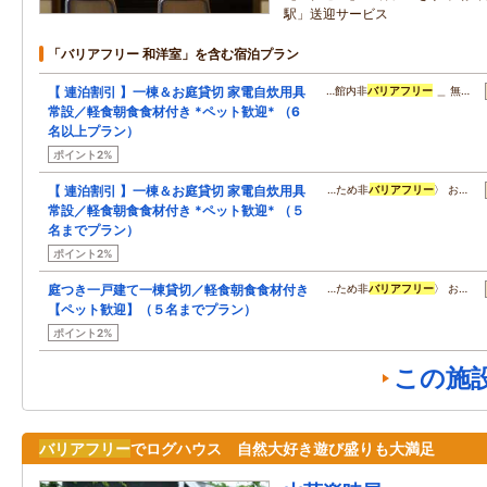
駅」送迎サービス
「バリアフリー 和洋室」を含む宿泊プラン
【 連泊割引 】一棟＆お庭貸切 家電自炊用具
…館内非
バリアフリー
＿ 無…
常設／軽食朝食食材付き *ペット歓迎* （6
名以上プラン）
ポイント2%
【 連泊割引 】一棟＆お庭貸切 家電自炊用具
…ため非
バリアフリー
〉 お…
常設／軽食朝食食材付き *ペット歓迎* （５
名までプラン）
ポイント2%
庭つき一戸建て一棟貸切／軽食朝食食材付き
…ため非
バリアフリー
〉 お…
【ペット歓迎】（５名までプラン）
ポイント2%
この施
バリアフリー
でログハウス 自然大好き遊び盛りも大満足