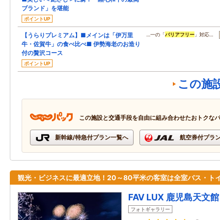
ブランド」を堪能
ポイントUP
【うらりプレミアム】■メインは「伊万里
…一の「
バリアフリー
」対応…
牛・佐賀牛」の食べ比べ■ 伊勢海老のお造り
付の贅沢コース
ポイントUP
この施
この施設と交通手段を自由に組み合わせたおトクな
新幹線/特急付プラン一覧へ
航空券付プラ
観光・ビジネスに最適立地！20～80平米の客室は全室バス・ト
FAV LUX 鹿児島天文館
フォトギャラリー