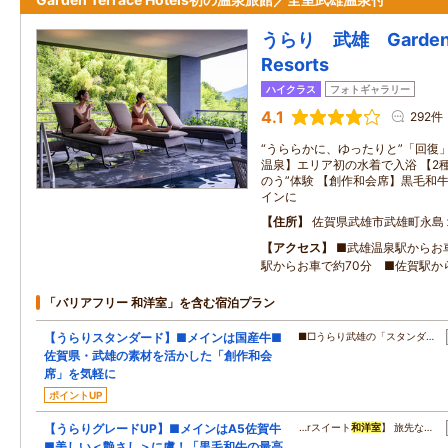
うらり 武雄 Garden T
Resorts
ハイクラス
フォトギャラリー
4.1
292件
“うららかに、ゆったりと”「回復
温泉】エリア初の水着で入浴 【2
のう”体験 【創作和会席】黒毛和
インに
住所
佐賀県武雄市武雄町永島
アクセス
■武雄温泉駅からお
駅からお車で約70分 ■佐賀駅か
「バリアフリー 和洋室」を含む宿泊プラン
【うらりスタンダード】■メインは国産牛■
■□うらり武雄の「スタンダ…
佐賀県・武雄の素材を活かした「創作和会
席」を気軽に
ポイントUP
【うらりグレードUP】■メインはA5佐賀牛
…rスイート
和洋室
】 旅先な…
■美しい＜艶さし＞に虜！「黒毛和牛の最高