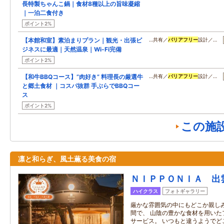
長特製ちゃんこ鍋｜食材8種以上の旨味凝縮
｜一泊二食付き
ポイント2%
【本館和室】素泊まりプラン｜観光・出張ビ
…共有／
バリアフリー
設計／…
ジネスに最適｜天然温泉｜Wi-Fi完備
ポイント2%
【和牛BBQコース】”肉好き” 料理長の厳選牛
…共有／
バリアフリー
設計／…
と郷土食材 ｜コスパ抜群 手ぶらでBBQコー
ス
ポイント2%
この施
凛と和らぎ、風土薫る美食の宿
ＮＩＰＰＯＮＩＡ 出
ハイクラス
フォトギャラリー
厳かな雰囲気の中にもどこか親し
間で、 山陰の豊かな食材を用いた
サービス。 いつもと違うようでど