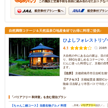
この施設と交通手段を自由に組み合わせたおトクな
航空券付プラン一覧へ
航空券付プラン
自然満喫コテージ＆天然温泉◎地産食材でお得に料理ご提供♪
ひよしフォレストリゾ
4.1
208件
大自然の中にある山の家は、目の
り、BBQを楽しめるコテージや、
だんに使った料理など、京都の四
ます。
住所
京都府南丹市日吉町生畑
アクセス
京都縦貫道 園部ICか
陰線 日吉駅より市営バスで15分／
分
「バリアフリー 和洋室」を含む宿泊プラン
【ちゃんこ鍋コース】当館名物グルメ 料理
…共有／
バリアフリー
設計／…