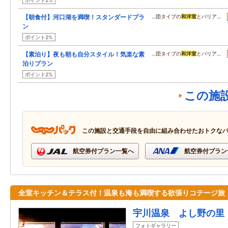
ポイント2%
【朝食付】河口湖を満喫！スタンダードプラ
…団タイプの
和洋室
とバリア…
ン
ポイント2%
【素泊り】夜も朝も自分スタイル！気楽な素
…団タイプの
和洋室
とバリア…
泊りプラン
ポイント2%
この施
この施設と交通手段を自由に組み合わせたおトクな
航空券付プラン一覧へ
航空券付プラン
全室キッチン＆テラス付！温泉も海も満喫する欲張りコテージ旅
宇川温泉 よし野の里
フォトギャラリー