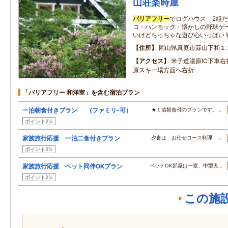
山荘楽時屋
バリアフリー
でログハウス 2組
コ・ハンモック・懐かしの野球ゲ
いけどちっちゃな遊び心いっぱい 寝
住所
岡山県真庭市蒜山下和１
アクセス
米子道湯原IC下車右
原スキー場方面へ右折
「バリアフリー 和洋室」を含む宿泊プラン
一泊朝食付きプラン (ファミリ-可）
★１泊朝食付のプランです。…
ポイント2%
家族旅行応援 一泊二食付きプラン
夕食は お任せコース料理 …
ポイント2%
家族旅行応援 ペット同伴OKプラン
ペットOK部屋は一室、中型犬…
ポイント2%
この施