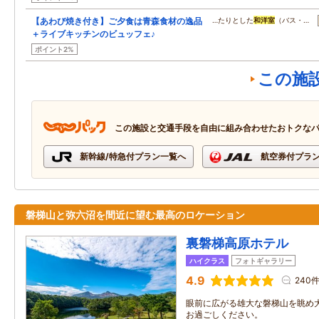
【あわび焼き付き】ご夕食は青森食材の逸品
…たりとした
和洋室
（バス・…
＋ライブキッチンのビュッフェ♪
ポイント2%
この施
この施設と交通手段を自由に組み合わせたおトクな
新幹線/特急付プラン一覧へ
航空券付プラ
磐梯山と弥六沼を間近に望む最高のロケーション
裏磐梯高原ホテル
ハイクラス
フォトギャラリー
4.9
240
眼前に広がる雄大な磐梯山を眺め
お過ごしください。