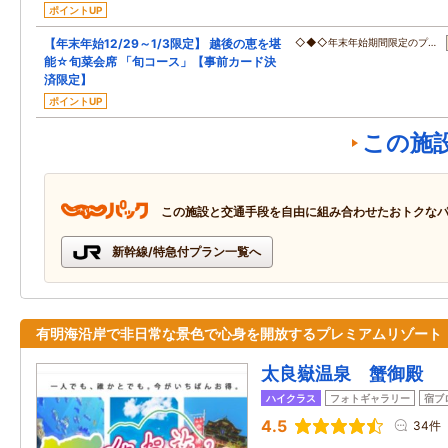
ポイントUP
【年末年始12/29～1/3限定】 越後の恵を堪
◇◆◇年末年始期間限定のプ…
能☆旬菜会席 「旬コース」【事前カード決
済限定】
ポイントUP
この施
この施設と交通手段を自由に組み合わせたおトクな
新幹線/特急付プラン一覧へ
有明海沿岸で非日常な景色で心身を開放するプレミアムリゾート
太良嶽温泉 蟹御殿
ハイクラス
フォトギャラリー
宿ブ
4.5
34件