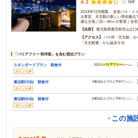
4.3
16件
2024年12月開業。 全室バス・
る客室、天文館の新しい滞在拠点で
適な立地｜20～80㎡の客室｜全
住所
鹿児島県鹿児島市山之口
アクセス
バス停「天文館」か
「天文館通」から徒歩６分
「バリアフリー 和洋室」を含む宿泊プラン
スタンダードプラン 朝食付
…対応の
バリアフリー
ルーム…
ポイントUP
連泊割(3泊) 朝食付
3連泊以上でのご予約でシン…
ポイントUP
連泊割(6泊) 朝食付
6連泊以上でのご予約でシン…
ポイントUP
この施