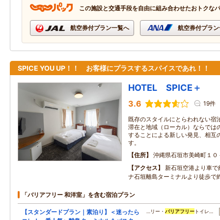
この施設と交通手段を自由に組み合わせたおトクな
航空券付プラン一覧へ
航空券付プラン
SPICE YOU UP！！ お客様にプラスするスパイスであれ！！
HOTEL SPICE＋
3.6
19件
既存のスタイルにとらわれない宿
滞在と地域（ローカル）ならではの
することによる新しい発見、相互
す。
住所
沖縄県石垣市美崎町１０
アクセス
新石垣空港より車で
ナ石垣離島ターミナルより徒歩で
「バリアフリー 和洋室」を含む宿泊プラン
【スタンダードプラン｜素泊り】＜迷ったら
…リー・
バリアフリー
トイレ…