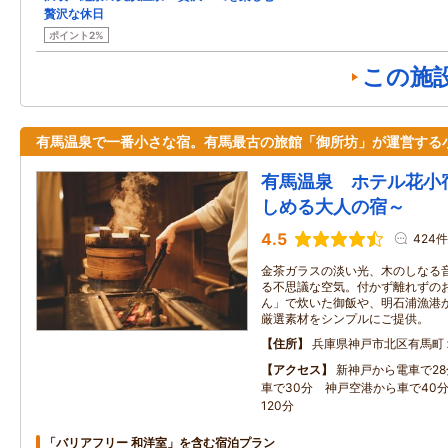
贅沢な休日
ポイント2%
この施
有馬温泉で一番小さな宿。有馬最古の旅館「御所坊」が運営する
有馬温泉 ホテル花小
しめる大人の宿～
4.5
424件
金茶ガラスの淡い光、木のしなる
る不思議な空気。付かず離れずの
ん」で炊いた御飯や、明石浦漁港
厳選素材をシンプルにご提供。
住所
兵庫県神戸市北区有馬町
アクセス
新神戸から電車で2
車で30分 神戸空港から車で40
120分
「バリアフリー 和洋室」を含む宿泊プラン