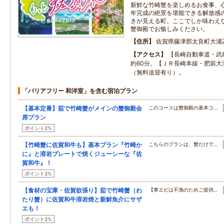
新鮮な竹崎蟹を楽しめるお食事、心
年完成の絶景を堪能できる解放感
きが見える町。ここでしか味わえ
蟹御殿でお愉しみください。
住所
佐賀県藤津郡太良町大浦乙
アクセス
【長崎自動車道・武
約60分。【ＪＲ長崎本線・肥前大
（無料送迎有り）。
「バリアフリー 和洋室」を含む宿泊プラン
【基本定番】茹で竹崎蟹がメインの蟹御殿会
このコースは蟹御殿の基本コ…
席プラン
ポイント2%
【竹崎蟹に佐賀和牛も】基本プラン『竹崎か
こちらのプランは、蟹だけで…
に』と溶岩プレートで焼くジューシーな『佐
賀和牛』！
ポイント2%
【食材の宝庫・佐賀欲張り】茹で竹崎蟹（わ
【車エビは不漁のためご提供…
たり蟹）に佐賀和牛溶岩焼と新鮮魚介にサザ
エも！
ポイント2%