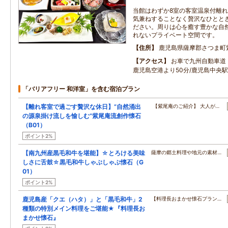
当館はわずか8室の客室温泉付離
気兼ねすることなく贅沢なひとと
ださい。周りは心を癒す豊かな自
れないプライベート空間です。
住所
鹿児島県薩摩郡さつま町
アクセス
お車で九州自動車道・
鹿児島空港より50分/鹿児島中央駅
「バリアフリー 和洋室」を含む宿泊プラン
【離れ客室で過ごす贅沢な休日】”自然涌出
【紫尾庵のご紹介】 大人が…
の源泉掛け流しを愉しむ”紫尾庵流創作懐石
（B01）
ポイント2%
【南九州産黒毛和牛を堪能】☆とろける美味
薩摩の郷土料理や地元の素材…
しさに舌鼓☆黒毛和牛しゃぶしゃぶ懐石（G
01）
ポイント2%
鹿児島産「クエ（ハタ）」と「黒毛和牛」2
【料理長おまかせ懐石プラン…
種類の特別メイン料理をご堪能★『料理長お
まかせ懐石』