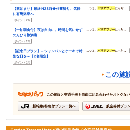
【素泊まり】最終IN23時◆仕事帰り、気軽
…つは、
バリアフリー
にも対…
に有馬温泉へ
ポイント2%
【一泊朝食付】夜は自由に。時間を気にせず
…つは、
バリアフリー
にも対…
のんびり旅満喫
ポイント2%
【記念日プラン】～シャンパンとケーキで特
…つは、
バリアフリー
にも対…
別な日を～【2名限定】
ポイント2%
この施
この施設と交通手段を自由に組み合わせたおトクな
新幹線/特急付プラン一覧へ
航空券付プラ
Garden Terrace Hotels初の温泉旅館／全室武雄温泉付