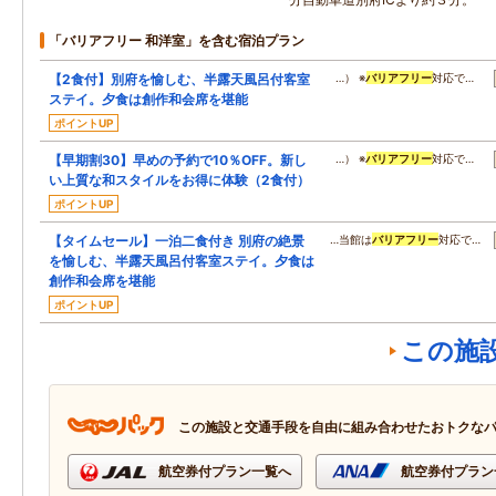
「バリアフリー 和洋室」を含む宿泊プラン
【2食付】別府を愉しむ、半露天風呂付客室
…） ※
バリアフリー
対応で…
ステイ。夕食は創作和会席を堪能
ポイントUP
【早期割30】早めの予約で10％OFF。新し
…） ※
バリアフリー
対応で…
い上質な和スタイルをお得に体験（2食付）
ポイントUP
【タイムセール】一泊二食付き 別府の絶景
…当館は
バリアフリー
対応で…
を愉しむ、半露天風呂付客室ステイ。夕食は
創作和会席を堪能
ポイントUP
この施
この施設と交通手段を自由に組み合わせたおトクな
航空券付プラン一覧へ
航空券付プラン