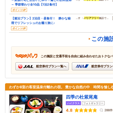
～ 季節替わり全10品【1泊2食付】
ポイントUP
【連泊プラン】2泊目・昼食付！ 静かな秘
…す ・
バリアフリー
施設で…
境でリフレッシュのお籠り旅に♪
ポイントUP
この施
この施設と交通手段を自由に組み合わせたおトクな
航空券付プラン一覧へ
航空券付プラン
わずか8室の客室温泉付離れの宿。 豊かな自然の中 時間を愉し
四季の杜紫尾庵
ハイクラス
フォトギャラリー
4.8
288件