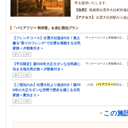
常を提供いたします。
住所
島根県出雲市大社町杵築
アクセス
出雲大社前駅から徒
「バリアフリー 和洋室」を含む宿泊プラン
【フレンチコース】出雲大社徒歩5分！風土
ディナーコースと和朝食の2…
薫る"香りのフレンチ"で出雲を堪能する古民
家旅＜夕朝食付き＞
ポイント2%
【平日限定】築100年大正モダンな古民家に
ディナーコースと和朝食の2…
泊まる地元気分旅＜夕朝食付き＞
ポイント2%
【ご宿泊のみ】出雲大社より徒歩5分！築10
…ため、
バリアフリー
対応は…
0年の大正モダンな空間で歴史を感じる古民
家旅＜素泊まり＞
ポイント2%
この施