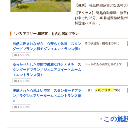
住所
福島県耶麻郡北塩原村大字
アクセス
磐越自動車動 猪苗
お車で約25分。JR磐越西線猪苗
料送迎バス有）。
「バリアフリー 和洋室」を含む宿泊プラン
自然に囲まれながら、心安らぐ休日 スタン
洋の快適性・機能性の中に、…
ダードプラン／和モダン＜エントランス側＞
ポイント2%
ゆったりとした空間で優雅なひとときを ス
ベッドのある寝室と畳の上で…
タンダードプラン／ジュニアスイートルーム
＜エントランス側＞
ポイント2%
洗練された心地よい空間 スタンダードプラ
…側】（
バリアフリー
対応）…
ン／ラグジュアリールーム＜エントランス側
＞
ポイント2%
この施