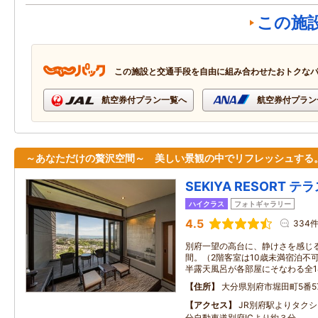
この施
この施設と交通手段を自由に組み合わせたおトクな
航空券付プラン一覧へ
航空券付プラン
～あなただけの贅沢空間～ 美しい景観の中でリフレッシュする
SEKIYA RESORT 
ハイクラス
フォトギャラリー
4.5
334
別府一望の高台に、静けさを感じ
間。（2階客室は10歳未満宿泊不
半露天風呂が各部屋にそなわる全1
住所
大分県別府市堀田町5番5
アクセス
JR別府駅よりタク
分自動車道別府ICより約３分。