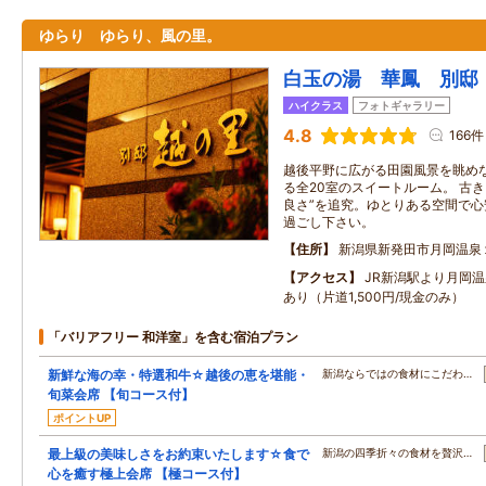
ゆらり ゆらり、風の里。
白玉の湯 華鳳 別邸
ハイクラス
フォトギャラリー
4.8
166件
越後平野に広がる田園風景を眺め
る全20室のスイートルーム。 古
良さ”を追究。ゆとりある空間で心
過ごし下さい。
住所
新潟県新発田市月岡温泉
アクセス
JR新潟駅より月岡
あり（片道1,500円/現金のみ）
「バリアフリー 和洋室」を含む宿泊プラン
新鮮な海の幸・特選和牛☆越後の恵を堪能・
新潟ならではの食材にこだわ…
旬菜会席 【旬コース付】
ポイントUP
最上級の美味しさをお約束いたします☆食で
新潟の四季折々の食材を贅沢…
心を癒す極上会席 【極コース付】