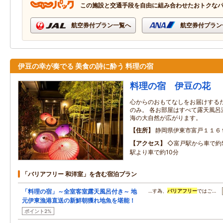
この施設と交通手段を自由に組み合わせたおトクな
航空券付プラン一覧へ
航空券付プラン
伊豆の幸が奏でる 美食の詩に酔う 料理の宿
料理の宿 伊豆の花
心からのおもてなしをお届けする
のみ。 各お部屋はすべて露天風呂
海の大自然が広がります。
住所
静岡県伊東市富戸１１６
アクセス
◇富戸駅から車で約
駅より車で約10分
「バリアフリー 和洋室」を含む宿泊プラン
「料理の宿」～全室客室露天風呂付き～ 地
…す為、
バリアフリー
ではご…
元伊東漁港直送の新鮮朝獲れ地魚を堪能！
ポイント2%