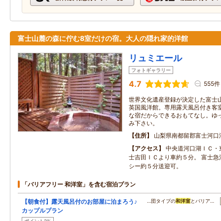
富士山麓の森に佇む8室だけの宿。大人の隠れ家的洋館
リュミエール
フォトギャラリー
4.7
555件
世界文化遺産登録が決定した富士
英国風洋館。専用露天風呂付き客
な宿だからできるおもてなし。ゆ
み下さい。
住所
山梨県南都留郡富士河口
アクセス
中央道河口湖ＩＣ・
士吉田ＩＣより車約５分。 富士急
シー約５分送迎可。
「バリアフリー 和洋室」を含む宿泊プラン
【朝食付】露天風呂付のお部屋に泊まろう♪
…団タイプの
和洋室
とバリア…
カップルプラン