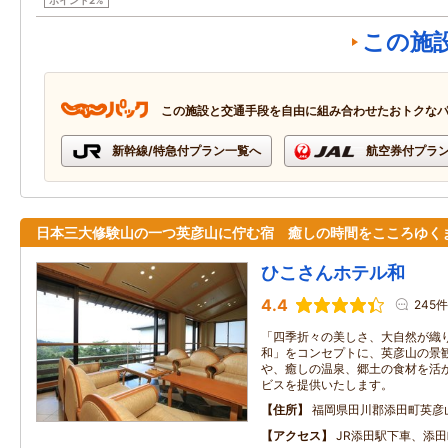
ポイント2%
この施
この施設と交通手段を自由に組み合わせたおトクな
新幹線/特急付プラン一覧へ
航空券付プラ
日本三大修験山の一つ英彦山に佇む宿 癒しの時間をこころゆく
ひこさんホテル和
4.4
245件
「四季折々の美しさ、大自然が織
和」をコンセプトに、英彦山の景
や、癒しの温泉、郷土の食材を活
ビスを提供いたします。
住所
福岡県田川郡添田町英彦
アクセス
JR添田駅下車、添