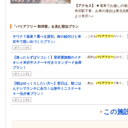
アクセス
★電車でお越しの場
米沢駅下車、お車の場合は東北自動
より米沢へ♪
「バリアフリー 和洋室」を含む宿泊プラン
サウナ？温泉？選べる貸切。鈴の絵付けと米
…ごせる
バリアフリー
のツイ…
沢牛で思い出づくりプラン♪
ポイント2%
【迷ったらずばりコレ！】登府屋旅館のイチ
…箇所は
バリアフリー
なので…
オシ☆米沢牛ステーキ付きスタンダード会席
プラン！
ポイント2%
【朝はゆっくりしたい方へ】翌日は、朝ごは
…食は、
バリアフリー
で車イ…
んナシでランチに全力！山形牛ミニステーキ
☆一泊夕食プラン！
ポイント2%
この施