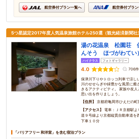
航空券付プラン一覧へ
航空券付プラン
5つ星認定2017年度人気温泉旅館ホテル250選（観光経済新聞社
湯の花温泉 松園荘 保
んそう ほづがわてい
ハイクラス
フォトギャラリー
4.0
706件
保津川下りやトロッコ列車で涼し
川のせせらぎや緑豊かな風景に癒
きるアクティビティ。 家族や友人
思い出を作りましょう。
住所
京都府亀岡市ひえだの町
アクセス
電車：ＪＲ京都駅よ
道９号線より京都縦貫自動車道を
下車１０分
「バリアフリー 和洋室」を含む宿泊プラン