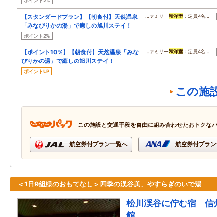
ポイント2%
【スタンダードプラン】【朝食付】天然温泉
…ァミリー
和洋室
：定員4名…
「みなぴりかの湯」で癒しの旭川ステイ！
ポイント2%
【ポイント10％】【朝食付】天然温泉「みな
…ァミリー
和洋室
：定員4名…
ぴりかの湯」で癒しの旭川ステイ！
ポイントUP
この施
この施設と交通手段を自由に組み合わせたおトクな
航空券付プラン一覧へ
航空券付プラン
＜1日9組様のおもてなし＞四季の渓谷美、やすらぎのいで湯
松川渓谷に佇む宿 信
館