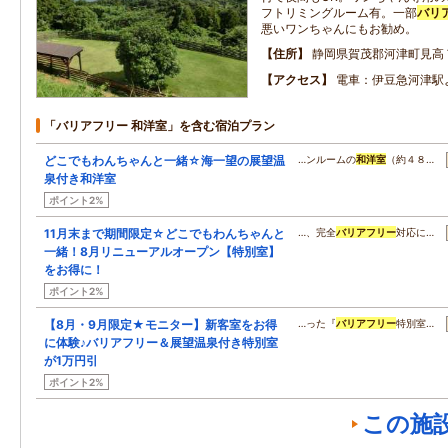
フトリミングルーム有。一部
バリ
悪いワンちゃんにもお勧め。
住所
静岡県賀茂郡河津町見高
アクセス
電車：伊豆急河津駅
「バリアフリー 和洋室」を含む宿泊プラン
どこでもわんちゃんと一緒☆海一望の展望温
…ンルームの
和洋室
（約４８…
泉付き和洋室
ポイント2%
11月末まで期間限定☆どこでもわんちゃんと
…、完全
バリアフリー
対応に…
一緒！8月リニューアルオープン【特別室】
をお得に！
ポイント2%
【8月・9月限定★モニター】新客室をお得
…った『
バリアフリー
特別室…
に体験♪バリアフリー＆展望温泉付き特別室
が1万円引
ポイント2%
この施