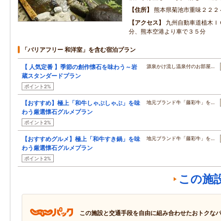
住所
熊本県菊池市重味２２２
アクセス
九州自動車道植木Ｉ
分、熊本空港より車で３５分
「バリアフリー 和洋室」を含む宿泊プラン
【 人気定番 】季節の創作懐石を味わう～岩
源泉かけ流し温泉付のお部屋…
蔵スタンダードプラン
ポイント2%
【おすすめ】極上「和牛しゃぶしゃぶ」を味
地元ブランド牛「藤彩牛」を…
わう厳選懐石グルメプラン
ポイント2%
【おすすめグルメ】極上「和牛すき鍋」を味
地元ブランド牛「藤彩牛」を…
わう厳選懐石グルメプラン
ポイント2%
この施
この施設と交通手段を自由に組み合わせたおトクな