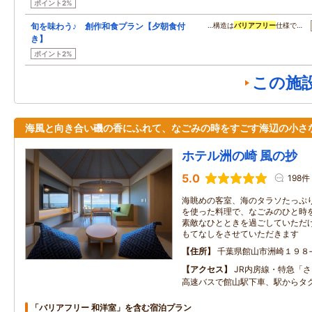
ポイント2%
旬を味わう♪ 創作和食プラン【夕朝食付
…構造は
バリアフリー
仕様で…
き】
ポイント2%
この施
海風と向き合い磯の香にふれて、なごみの時をすごす海辺の小さ
ホテル洲の崎 風の抄
5.0
198件
海眺めの客室、海のタラソたっぷ
を使った料理で、なごみのひと時
素敵なひとときを過ごしていただ
もてなしをさせていただきます
住所
千葉県館山市洲崎１９８
アクセス
JR内房線・特急「
高速バスで館山駅下車、駅からタ
「バリアフリー 和洋室」を含む宿泊プラン