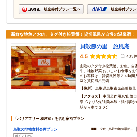
航空券付プラン一覧へ
航空券付プラン
新鮮な地魚とお肉、タグ付き松葉蟹！貸切風呂が自慢の温泉宿！
貝殻節の里 旅風庵
4.5
433
山陰のタグ付き松葉蟹、お魚、自
牛、地物野菜 おいしいお食事をお
のお客様は、貸切風呂等２４時間入
室と貸切風呂完備
住所
鳥取県鳥取市気高町勝見
アクセス
中国道作用JC山陰
泉I,Cより3分/山陰本線・浜村駅
駅から車で３０分
「バリアフリー 和洋室」を含む宿泊プラン
鳥取の地物食材会席プラン
■■ 夕食（鳥取の地魚季節…
ポイント2%