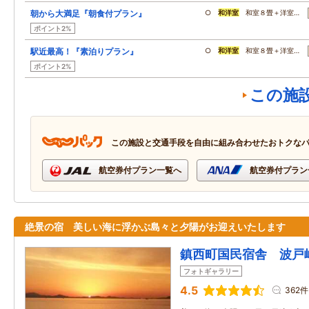
朝から大満足『朝食付プラン』
○
和洋室
和室８畳＋洋室…
ポイント2%
駅近最高！『素泊りプラン』
○
和洋室
和室８畳＋洋室…
ポイント2%
この施
この施設と交通手段を自由に組み合わせたおトクな
航空券付プラン一覧へ
航空券付プラン
絶景の宿 美しい海に浮かぶ島々と夕陽がお迎えいたします
鎮西町国民宿舎 波戸
フォトギャラリー
4.5
362件