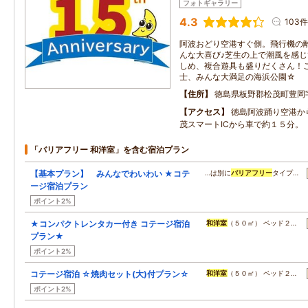
フォトギャラリー
4.3
103件
阿波おどり空港すぐ側。飛行機の
んな大喜び♪芝生の上で潮風を感
しめ、複合遊具も盛りだくさん！
士、みんな大満足の海浜公園☆
住所
徳島県板野郡松茂町豊岡
アクセス
徳島阿波踊り空港か
茂スマートICから車で約１５分。
「バリアフリー 和洋室」を含む宿泊プラン
【基本プラン】 みんなでわいわい ★コテ
…は別に
バリアフリー
タイプ…
ージ宿泊プラン
ポイント2%
★コンパクトレンタカー付き コテージ宿泊
和洋室
（５０㎡） ベッド２…
プラン★
ポイント2%
コテージ宿泊 ☆焼肉セット(大)付プラン☆
和洋室
（５０㎡） ベッド２…
ポイント2%