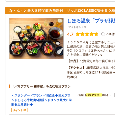
な・ん・と最大８時間飲み放題付 サッポロCLASSIC等全５０
しほろ温泉「プラザ緑
フォトギャラリー
4.7
794件
２０２５年４月に全館フルリニュー
は健康の湯、美容の湯と男女日替
牛Ⅹ（クロス）は赤身あっさりに
さを是非ご賞味ください♪
住所
北海道河東郡士幌町字下
アクセス
JR帯広駅より車で5
帯広音更ICより国道241号線経由
約30分
「バリアフリー 和洋室」を含む宿泊プラン
＜スタンダードプラン＞1泊2食◆地元ブラ
…浴場【
バリアフリー
対応】…
ンドしほろ牛焼肉5段膳＆ドリンク最大８時
間飲み放題付◆
ポイントUP