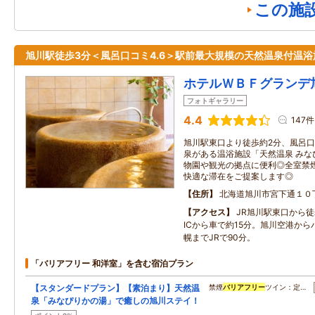
この施
旭川駅徒歩3分＜風呂口コミ4.6＞駅前最大規模の天然温泉付温浴
ホテルＷＢＦグランデ
フォトギャラリー
4.4
147件
旭川駅東口より徒歩約2分、風呂口
泉がある温浴施設「天然温泉 みな
物園や観光の拠点に便利◎全室禁
快適な滞在をご提案します◎
住所
北海道旭川市宮下通１０
アクセス
JR旭川駅東口から
ICから車で約15分。旭川空港から
幌までJRで90分。
「バリアフリー 和洋室」を含む宿泊プラン
【スタンダードプラン】【素泊まり】天然温
禁煙
バリアフリー
ツイン：定…
泉「みなぴりかの湯」で癒しの旭川ステイ！