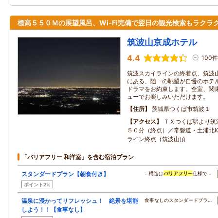
標高５５０Ｍの展望風呂、Wi-Fi完備で翌日の観光検索もラクラ
筑波山京成ホテル
4.4
100件
筑波スカイラインの終着点、筑波
にある、随一の眺望が自慢のホテ
ドラマをお約束します。全室、関
ューでお楽しみいただけます。
住所
茨城県つくば市筑波１
アクセス
ＴＸつくば駅より筑
５０分（終点）／常磐道・土浦北I
ライン終点（筑波山頂
「バリアフリー 和洋室」を含む宿泊プラン
スタンダードプラン【朝食付き】
…構造は
バリアフリー
仕様で…
ポイント2%
温泉に浸かってリフレッシュ！ 絶景を堪能
食事なしのスタンダードプラ…
しよう！！【食事なし】