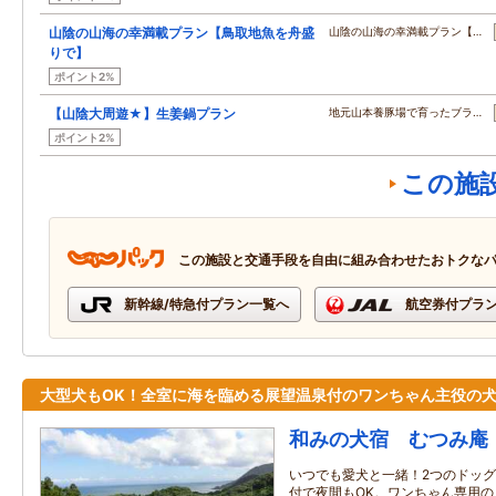
山陰の山海の幸満載プラン【鳥取地魚を舟盛
山陰の山海の幸満載プラン【…
りで】
ポイント2%
【山陰大周遊★】生姜鍋プラン
地元山本養豚場で育ったブラ…
ポイント2%
この施
この施設と交通手段を自由に組み合わせたおトクな
新幹線/特急付プラン一覧へ
航空券付プラ
大型犬もOK！全室に海を臨める展望温泉付のワンちゃん主役の
和みの犬宿 むつみ庵
いつでも愛犬と一緒！2つのドッ
付で夜間もOK。ワンちゃん専用