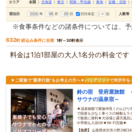
エリア
全国
｜
北海道
｜
東北
｜
関東・甲信越
｜
東海
｜
近畿・北陸
｜
年
月
日
日付未定
泊
宿泊日
人数等
※食事条件などの諸条件については、予
632
軒 絞込み条件に合致
1軒～30軒表示
料金は1泊1部屋の大人1名分の料金で
★ご家族で”親孝行旅”をお考えの方へ★
バリアフリー
で米沢牛を
鈴の宿 登府屋旅館 
サウナの温泉宿～
★温泉旅館で家族仲良くのんびりS
で段差も少なく車イスの移動もラ
で散策に便利★大浴場と露天風呂は
や早朝も入浴OK★Wi-Fi完備★
住所
山形県米沢市小野川町24