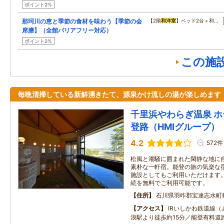
ポイント2%
那珂川の恵と季節の食材を味わう【季節の会
【2階
和洋室
】ベッド2台＋和…
席膳】（全館バリアフリー対応）
ポイント2%
この施
毎晩清掃している新鮮湧きたて、源泉かけ流しの湯が楽しめます
千里浜やわらぎ温泉 
登路（HMIグループ）
4.2
572件
松風と潮騒に囲まれた閑静な地に
素朴な一軒宿。能登の旅の気楽な
施設としてもご利用いただけます。 全
続を無料でご利用可能です。
住所
石川県羽咋郡宝達志水町
アクセス
IRいしかわ鉄道線（
浪駅より徒歩約15分／能登有料道