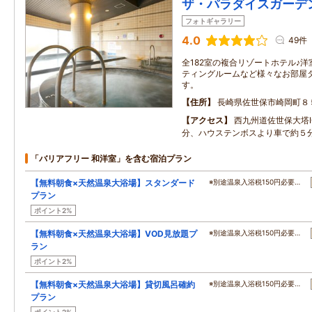
ザ・パラダイスガーデ
フォトギャラリー
4.0
49件
全182室の複合リゾートホテル♪洋
ティングルームなど様々なお部屋
す。
住所
長崎県佐世保市崎岡町８
アクセス
西九州道佐世保大塔
分、ハウステンボスより車で約５
「バリアフリー 和洋室」を含む宿泊プラン
【無料朝食×天然温泉大浴場】スタンダード
※別途温泉入浴税150円必要…
プラン
ポイント2%
【無料朝食×天然温泉大浴場】VOD見放題プ
※別途温泉入浴税150円必要…
ラン
ポイント2%
【無料朝食×天然温泉大浴場】貸切風呂確約
※別途温泉入浴税150円必要…
プラン