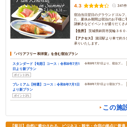
4.3
341件
宿泊当日翌日のグラウンドゴルフ、
た、夏休み期間は宿泊のお子様に
謎解きなどイベントが盛りだくさ
住所
茨城県鉾田市箕輪３６０
アクセス
涸沼駅より車で約５
承りいたします。
「バリアフリー 和洋室」を含む宿泊プラン
スタンダード【旬彩】コース：令和8年7月1
令和8年7月1日より、宿泊プ…
日より新プラン
ポイント2%
プレミアム【特選】コース：令和8年7月1日
令和8年7月1日より宿泊プラ…
より新プラン
ポイント2%
この施
【菊川】自然に癒やされる。ビジネス・観光・合宿の拠点に最適