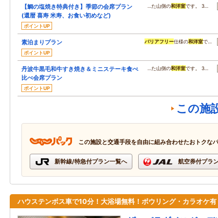
【鯛の塩焼き特典付き】季節の会席プラン
…た山側の
和洋室
です。 3…
(還暦 喜寿 米寿、お食い初めなど)
ポイントUP
素泊まりプラン
バリアフリー
仕様の
和洋室
で…
ポイントUP
丹波牛黒毛和牛すき焼き＆ミニステーキ食べ
…た山側の
和洋室
です。 3…
比べ会席プラン
ポイントUP
この施
この施設と交通手段を自由に組み合わせたおトクな
新幹線/特急付プラン一覧へ
航空券付プラ
ハウステンボス車で10分！大浴場無料！ボウリング・カラオケ有