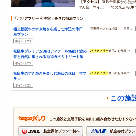
アクセス
近鉄千里駅から徒歩
150台 マイボートでの来店もOK
「バリアフリー 和洋室」を含む宿泊プラン
極上松阪牛のすき焼きを楽しむ海辺の休日
三重県といえば松阪牛！三重…
松プラン
ポイント2%
松阪牛プレミアムBBQディナーを堪能！波の
バリアフリー
対応のお部屋で…
音と自然に癒される1泊2食のリトリート旅
ポイント2%
松阪牛のすき焼きを楽しむ海辺の休日 竹プ
バリアフリー
対応のお部屋で…
ラン
ポイント2%
この施
この施設と交通手段を自由に組み合わせたおトクな
航空券付プラン一覧へ
航空券付プラン