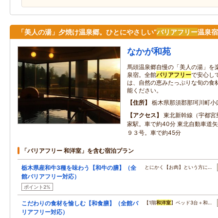
「美人の湯」夕焼け温泉郷。ひとにやさしい“
バリアフリー
温泉宿
なかが和苑
馬頭温泉郷自慢の「美人の湯」を
泉宿。全館
バリアフリー
で安心し
は、自然の恵みたっぷりな旬の食
能ください。
住所
栃木県那須郡那珂川町小口
アクセス
東北新幹線（宇都宮
家駅。車で約40分 東北自動車道
９３号。車で約45分
「バリアフリー 和洋室」を含む宿泊プラン
栃木県産和牛3種を味わう【和牛の膳】（全
とにかく【お肉】という方に…
館バリアフリー対応）
ポイント2%
こだわりの食材を愉しむ【和食膳】（全館バ
【1階
和洋室
】ベッド3台＋和…
リアフリー対応）