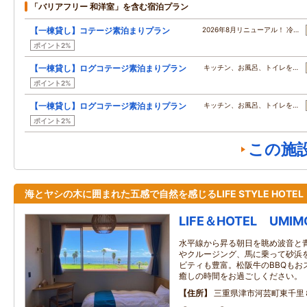
「バリアフリー 和洋室」を含む宿泊プラン
【一棟貸し】コテージ素泊まりプラン
2026年8月リニューアル！ 冷…
ポイント2%
【一棟貸し】ログコテージ素泊まりプラン
キッチン、お風呂、トイレを…
ポイント2%
【一棟貸し】ログコテージ素泊まりプラン
キッチン、お風呂、トイレを…
ポイント2%
この施
海とヤシの木に囲まれた五感で自然を感じるLIFE STYLE HOTEL
LIFE＆HOTEL UMIM
水平線から昇る朝日を眺め波音と
やクルージング、馬に乗って砂浜
ビティも豊富。松阪牛のBBQもお
癒しの時間をお過ごしください。
住所
三重県津市河芸町東千里