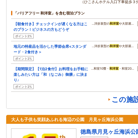
（ひこさんホテル入口下車徒歩３
「バリアフリー 和洋室」を含む宿泊プラン
【朝食付き】チェックインが遅くなる方はこ
…洋折衷型の
和洋室
や大部屋…
のプラン！ビジネスの方もどうぞ
ポイント2%
地元の特産品を活かした季節会席<スタンダ
…洋折衷型の
和洋室
や大部屋…
ード・2食付き＞
ポイント2%
【期間限定】【1泊2食付】お料理をお手軽に
…和室10畳・
和洋室
・和室20…
楽しみたい方は「和（なごみ）御膳」に決ま
り♪
ポイント2%
この施
大人も子供も笑顔あふれる海辺の公園 月見ヶ丘海浜公園
徳島県月見ヶ丘海浜公