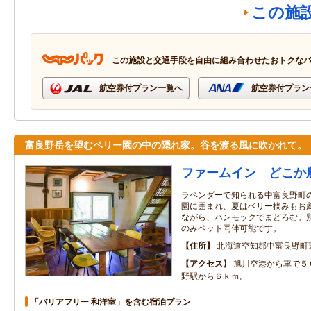
この施
この施設と交通手段を自由に組み合わせたおトクな
航空券付プラン一覧へ
航空券付プラン
富良野岳を望むベリー園の中の隠れ家。谷を渡る風に吹かれて。
ファームイン どこか
ラベンダーで知られる中富良野町
園に囲まれ、夏はベリー摘みもお
ながら、ハンモックでまどろむ。
のみペット同伴可能です。
住所
北海道空知郡中富良野町
アクセス
旭川空港から車で５
野駅から６ｋｍ。
「バリアフリー 和洋室」を含む宿泊プラン