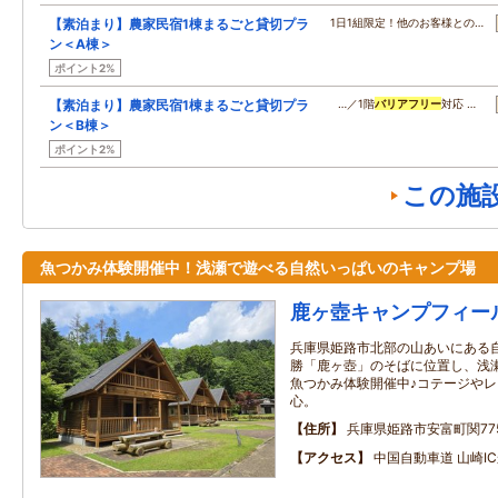
【素泊まり】農家民宿1棟まるごと貸切プラ
1日1組限定！他のお客様との…
ン＜A棟＞
ポイント2%
【素泊まり】農家民宿1棟まるごと貸切プラ
…／1階
バリアフリー
対応 …
ン＜B棟＞
ポイント2%
この施
魚つかみ体験開催中！浅瀬で遊べる自然いっぱいのキャンプ場
鹿ヶ壺キャンプフィー
兵庫県姫路市北部の山あいにある
勝「鹿ヶ壺」のそばに位置し、浅
魚つかみ体験開催中♪コテージや
心。
住所
兵庫県姫路市安富町関77
アクセス
中国自動車道 山崎I