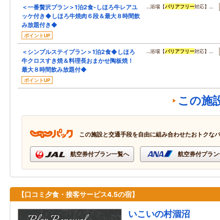
＜一番贅沢プラン＞1泊2食-しほろ牛レアユ
…浴場【
バリアフリー
対応】…
ッケ付き◆しほろ牛焼肉６段＆最大８時間飲
み放題付き◆
ポイントUP
＜シンプルステイプラン＞1泊2食◆しほろ
…浴場【
バリアフリー
対応】…
牛クロスすき焼＆料理長おまかせ陶板焼！
最大８時間飲み放題付◆
ポイントUP
この施
この施設と交通手段を自由に組み合わせたおトクな
航空券付プラン一覧へ
航空券付プラン
【口コミ夕食・接客サービス4.5の宿】
いこいの村涸沼