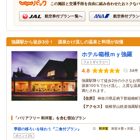
この施設と交通手段を自由に組み合わせたおトクな
航空券付プラン一覧へ
航空券付プラン
強羅駅から徒歩3分！ 源泉かけ流しの温泉と料理が自慢
ホテル箱根ｍｙ強羅
フォトギャラリー
4.8
34件
強羅駅降りて徒歩2分の小さなお
源泉100％でかけ流し。上質な温
満たされます。
住所
神奈川県足柄下郡箱根町
アクセス
箱根登山鉄道強羅駅
「バリアフリー 和洋室」を含む宿泊プラン
季節の移ろいを味わう『二食付プラン』
○
和洋室
和室８畳＋洋室…
ポイント2%