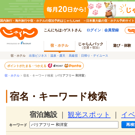
国内旅行・海外旅行や宿・ホテルの宿泊予約はじゃらんnet ～日本最大級の宿・ホテル予約サイト
こんにちは♪ゲストさん
ログイン
会員登録
じゃらんパック
宿・ホテル
遊び・体験
（交通＋宿泊）
宿・ホテル
出張ビジネス
温泉・露天
高級宿
日帰り・デイユース
ポイントがたまる・つかえる
宿・ホテル
> 宿名・キーワード検索（
バリアフリー 和洋室
）
宿名・キーワード検索
宿泊施設
｜
観光スポット
｜
イ
キーワード