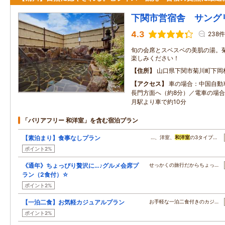
下関市営宿舎 サング
4.3
238件
旬の会席とスベスベの美肌の湯。
楽しみください！
住所
山口県下関市菊川町下岡
アクセス
車の場合：中国自動
長門方面へ（約8分）／電車の場合
月駅より車で約10分
「バリアフリー 和洋室」を含む宿泊プラン
【素泊まり】食事なしプラン
…、洋室、
和洋室
の3タイプ…
ポイント2%
《通年》ちょっぴり贅沢に…♪グルメ会席プ
せっかくの旅行だからちょっ…
ラン（2食付）☆
ポイント2%
【一泊二食】お気軽カジュアルプラン
お手軽な一泊二食付きのカジ…
ポイント2%