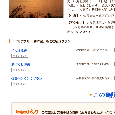
美しい海と夕陽は１日１日違う顔
を温かくお迎えします。 恋人・夫
とした一人旅でも時間をお楽しみ
住所
佐賀県唐津市鎮西町波戸
アクセス
ＪＲ唐津駅より波戸
６０分/お車の場合、唐津市街地よ
岬へ（約２０㌔）
「バリアフリー 和洋室」を含む宿泊プラン
イカ活造膳
波戸岬に来たら絶対にこれだ…
ポイント2%
鯛づくし御膳
玄界灘で育った鯛づくしの料…
ポイント2%
佐賀牛とくとくプラン
佐賀県ブランドの佐賀牛を味…
ポイント2%
この施
この施設と交通手段を自由に組み合わせたおトクな