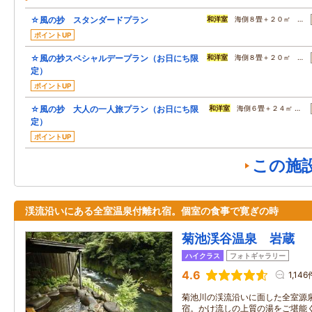
☆風の抄 スタンダードプラン
和洋室
海側８畳＋２０㎡ …
ポイントUP
☆風の抄スペシャルデープラン（お日にち限
和洋室
海側８畳＋２０㎡ …
定）
ポイントUP
☆風の抄 大人の一人旅プラン（お日にち限
和洋室
海側６畳＋２４㎡ …
定）
ポイントUP
この施
渓流沿いにある全室温泉付離れ宿。個室の食事で寛ぎの時
菊池渓谷温泉 岩蔵
ハイクラス
フォトギャラリー
4.6
1,146
菊池川の渓流沿いに面した全室源
宿。かけ流しの上質の湯をご堪能