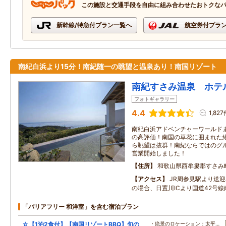
この施設と交通手段を自由に組み合わせたおトクな
新幹線/特急付プラン一覧へ
航空券付プラ
南紀白浜より15分！南紀随一の眺望と温泉あり！南国リゾート
南紀すさみ温泉 ホテ
フォトギャラリー
4.4
1,82
南紀白浜アドベンチャーワールドまで
の高評価！南国の草花に囲まれた絶
ら眺望は抜群！南紀ならではのグル
営業開始しました！
住所
和歌山県西牟婁郡すさみ
アクセス
JR周参見駅より送
の場合、日置川ICより国道42号線
「バリアフリー 和洋室」を含む宿泊プラン
☆【1泊2食付】【南国リゾートBBQ】旬の
・絶景のロケーション：太平…