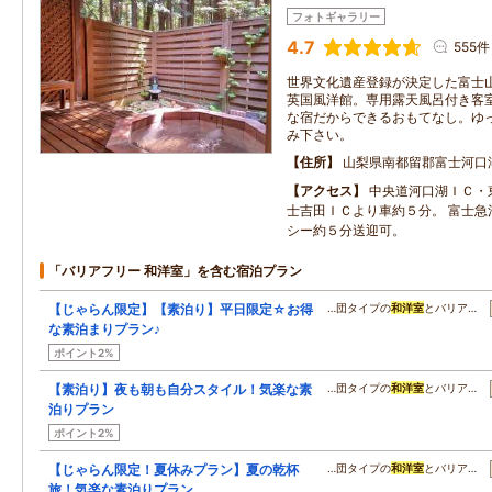
フォトギャラリー
4.7
555件
世界文化遺産登録が決定した富士
英国風洋館。専用露天風呂付き客
な宿だからできるおもてなし。ゆ
み下さい。
住所
山梨県南都留郡富士河口
アクセス
中央道河口湖ＩＣ・
士吉田ＩＣより車約５分。 富士急
シー約５分送迎可。
「バリアフリー 和洋室」を含む宿泊プラン
【じゃらん限定】【素泊り】平日限定☆お得
…団タイプの
和洋室
とバリア…
な素泊まりプラン♪
ポイント2%
【素泊り】夜も朝も自分スタイル！気楽な素
…団タイプの
和洋室
とバリア…
泊りプラン
ポイント2%
【じゃらん限定！夏休みプラン】夏の乾杯
…団タイプの
和洋室
とバリア…
旅！気楽な素泊りプラン