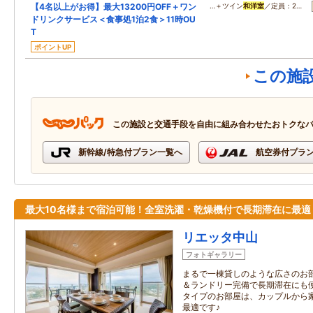
【4名以上がお得】最大13200円OFF＋ワン
…＋ツイン
和洋室
／定員：2…
ドリンクサービス＜食事処1泊2食＞11時OU
T
ポイントUP
この施
この施設と交通手段を自由に組み合わせたおトクな
新幹線/特急付プラン一覧へ
航空券付プラ
最大10名様まで宿泊可能！全室洗濯・乾燥機付で長期滞在に最適
リエッタ中山
フォトギャラリー
まるで一棟貸しのような広さのお部
＆ランドリー完備で長期滞在にも便
タイプのお部屋は、カップルから
最適です♪