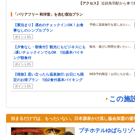
アクセス
近鉄鳥羽駅から車で
「バリアフリー 和洋室」を含む宿泊プラン
【素泊まり】遅めのチェックインOK！お食
手軽に温泉旅行を楽しみたい…
事なしのシンプルプラン
ポイント2%
【夕食なし・朝食付】観光にもビジネスにも
観光・遊びに時間を使いたい…
♪遅いチェックインでもOK 1泊基本バイキ
ング朝食付
ポイント2%
【得旅】思い立ったら温泉旅行♪お日にち限
WEB予約限定！お日にちが合…
定のお得プラン 1泊2食付基本バイキング
ポイント2%
この施
泊まるだけでは、もったいない。日本源泉かけ流し協会加盟の湯
プチホテルゆばらリゾ