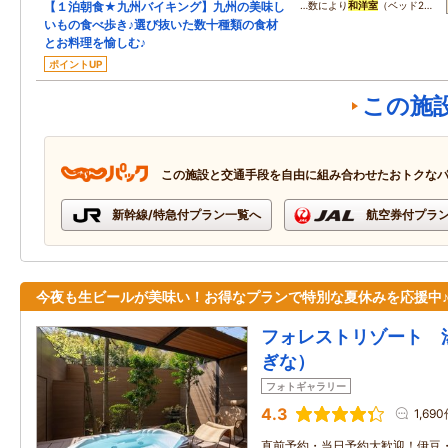
【１泊朝食★九州バイキング】九州の美味し
…数により
和洋室
（ベッド2…
いもの食べ歩き♪選び抜いた数十種類の食材
とお料理を愉しむ♪
ポイントUP
この施
この施設と交通手段を自由に組み合わせたおトクな
新幹線/特急付プラン一覧へ
航空券付プラ
今夜も生ビールが美味い！お得なプランで特別な夏休みを応援中
フォレストリゾート 
ぎな）
フォトギャラリー
4.3
1,69
直前予約・当日予約大歓迎！伊豆