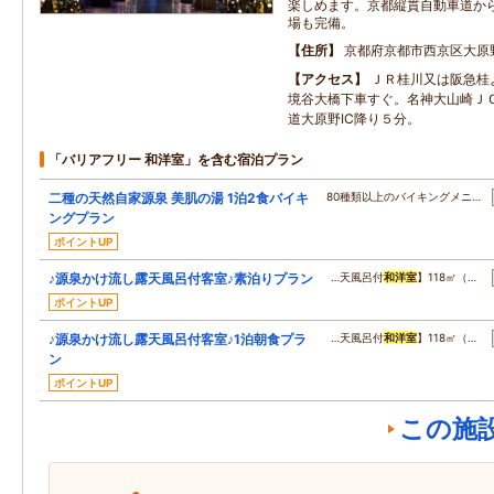
楽しめます。京都縦貫自動車道か
場も完備。
住所
京都府京都市西京区大原
アクセス
ＪＲ桂川又は阪急桂
境谷大橋下車すぐ。名神大山崎Ｊ
道大原野IC降り５分。
「バリアフリー 和洋室」を含む宿泊プラン
二種の天然自家源泉 美肌の湯 1泊2食バイキ
80種類以上のバイキングメニ…
ングプラン
ポイントUP
♪源泉かけ流し露天風呂付客室♪素泊りプラン
…天風呂付
和洋室
】118㎡（…
ポイントUP
♪源泉かけ流し露天風呂付客室♪1泊朝食プラ
…天風呂付
和洋室
】118㎡（…
ン
ポイントUP
この施