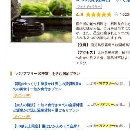
フォトギャラリー
4.8
1,02
宿自慢の創作料理は、料理長自ら
繊細な味が人気。これを目当てに
か。また、星空に癒される２つの
入れる２つの内湯もおすすめ。
住所
鹿児島県霧島市牧園町高千穂
アクセス
九州自動車道、横川
へ向かい約２５分。霧島神宮駅よ
１５分。
「バリアフリー 和洋室」を含む宿泊プラン
【朝はゆっくり】源泉かけ流しの貸切温泉×
…は1階
バリアフリー
のお部…
旬の美食｜一泊夕食付きプラン
ポイントUP
【大人の贅沢】１泊２食付き☆旬の会席料理
… １階
バリアフリー
のお部…
と源泉かけ流し温泉貸切☆湯ごもりプラン
ポイントUP
【50歳以上限定】量はひかえめミニ会席☆
…は1階
バリアフリー
のお部…