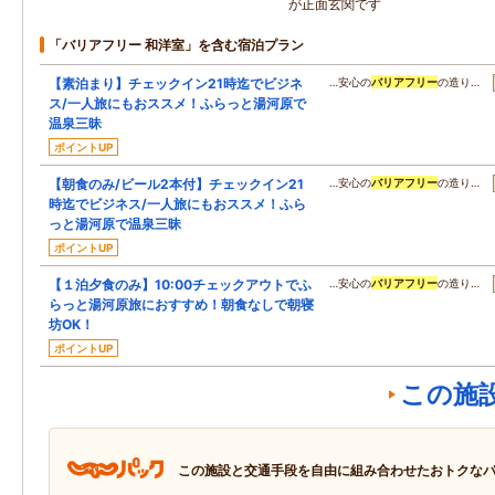
が正面玄関です
「バリアフリー 和洋室」を含む宿泊プラン
【素泊まり】チェックイン21時迄でビジネ
…安心の
バリアフリー
の造り…
ス/一人旅にもおススメ！ふらっと湯河原で
温泉三昧
ポイントUP
【朝食のみ/ビール2本付】チェックイン21
…安心の
バリアフリー
の造り…
時迄でビジネス/一人旅にもおススメ！ふら
っと湯河原で温泉三昧
ポイントUP
【１泊夕食のみ】10:00チェックアウトでふ
…安心の
バリアフリー
の造り…
らっと湯河原旅におすすめ！朝食なしで朝寝
坊OK！
ポイントUP
この施
この施設と交通手段を自由に組み合わせたおトクな