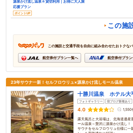
源泉かけ流し温泉☆貸切利用｜お得に大人旅
応援プラン
ポイントUP
この施
この施設と交通手段を自由に組み合わせたおトクな
航空券付プラン一覧へ
航空券付プラン
23年サウナ一新！セルフロウリュ×源泉かけ流しモール温泉
十勝川温泉 ホテル大
フォトギャラリー
宿ブログ新着あり
4.0
1,55
露天風呂と大浴場は、北海道遺産
ール温泉～贅沢に源泉かけ流し！（
サウナをセルフロウリュ仕様に一