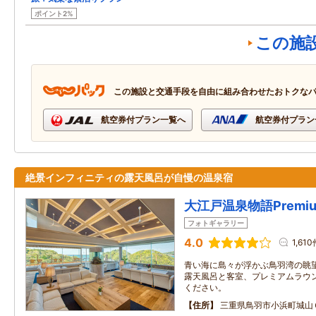
ポイント2%
この施
この施設と交通手段を自由に組み合わせたおトクな
航空券付プラン一覧へ
航空券付プラン
絶景インフィニティの露天風呂が自慢の温泉宿
大江戸温泉物語Premi
フォトギャラリー
4.0
1,61
青い海に島々が浮かぶ鳥羽湾の眺
露天風呂と客室、プレミアムラウ
ください。
住所
三重県鳥羽市小浜町城山