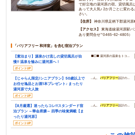
で好立地の湯河原の宿。貸切風呂
あって大人気♪ 2か月ごとに変わ
さい。
住所
神奈川県足柄下郡湯河原
アクセス
東海道線湯河原駅バ
あり要問合せ℡0465-62-4805）
「バリアフリー 和洋室」を含む宿泊プラン
【素泊まり】源泉かけ流しの貸切風呂が自
■□■ 湯河原の温泉をトコ…
慢!! 温泉を愉みに湯河原へ！
ポイントUP
【じゃらん限定/シニアプラン】50歳以上で
…ん。
バリアフリー
設計の…
お任せ逸品とお酒1本プレゼント♪ まったり
湯河原で大人旅
ポイントUP
【8月厳選】迷ったらコレ!!スタンダード宿
…ん。
バリアフリー
設計の…
泊プラン ～華会席膳～ 四季の味覚満載【ま
ったり湯河原】
ポイントUP