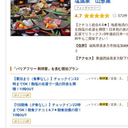
塩温泉 山形屋
フォトギャラリー
4.7
572件
【クチコミ総合4.6★】地産地消の
る熱塩の名湯を満喫！日本初の炭
足湯でリラックス♪9年連続日本一
和牛もご賞味下さい！
住所
福島県喜多方市熱塩加納
２
アクセス
磐越西線喜多方駅下
「バリアフリー 和洋室」を含む宿泊プラン
【素泊まり（食事なし）】チェックイン22
…＋ツイン
和洋室
／定員：2…
時までOK！熱塩の名湯で一流の田舎を満
喫！11時OUT
ポイントUP
【1泊朝食（夕食なし）】チェックイン22時
…＋ツイン
和洋室
／定員：2…
までOK！朝食クチコミ4.7★朝食自慢の宿！
11時OUT
ポイントUP