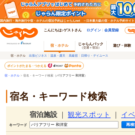
国内旅行・海外旅行や宿・ホテルの宿泊予約はじゃらんnet ～日本最大級の宿・ホテル予約サイト
こんにちは♪ゲストさん
ログイン
会員登録
じゃらんパック
宿・ホテル
遊び・体験
（交通＋宿泊）
宿・ホテル
出張ビジネス
温泉・露天
高級宿
日帰り・デイユース
ポイントがたまる・つかえる
宿・ホテル
> 宿名・キーワード検索（
バリアフリー 和洋室
）
宿名・キーワード検索
宿泊施設
｜
観光スポット
｜
イ
キーワード