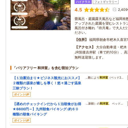
ハイクラス
フォトギャラリー
4.5
2,40
畳風呂・庭園露天風呂など福岡有
アップされた庭園を望むレストラ
風呂付き離れ『待月庵』で大人だ
ださい。
住所
福岡県朝倉市杷木久喜宮18
アクセス
大分自動車道・杷木
JR筑後吉井駅（車で約10分）、
無料送迎致します。
「バリアフリー 和洋室」を含む宿泊プラン
【１泊素泊まり★ビジネス観光におススメ】
…数により
和洋室
（ベッド2…
２種類の源泉が癒しを導く！悠々過ごす温泉
三昧プラン！
ポイントUP
【遅めのチェックインだから１泊朝食がお得
…新館）の
和洋室
。 ベッド…
★6600円～】九州朝食バイキング♪約６０
種類の朝食バイキング
ポイントUP