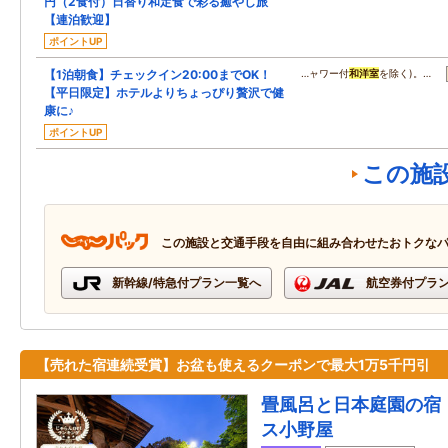
円（2食付）日替り和定食で彩る癒やし旅
【連泊歓迎】
ポイントUP
【1泊朝食】チェックイン20:00までOK！
…ャワー付
和洋室
を除く)。…
【平日限定】ホテルよりちょっぴり贅沢で健
康に♪
ポイントUP
この施
この施設と交通手段を自由に組み合わせたおトクな
新幹線/特急付プラン一覧へ
航空券付プラ
【売れた宿連続受賞】お盆も使えるクーポンで最大1万5千円引
畳風呂と日本庭園の宿
ス小野屋