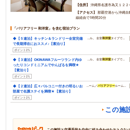
住所
沖縄県名護市為又１２２
アクセス
那覇空港から沖縄自
線経由で1時間20分
「バリアフリー 和洋室」を含む宿泊プラン
◆【５連泊】キッチン＆ランドリー全室完備
…ル。 全室
和洋室
タイプで…
で長期滞在におススメ♪【素泊り】
ポイント2%
◆【３連泊】OKINAWAフルーツランド内ゆ
…ル。 全室
和洋室
タイプで…
ったりコンドミニアムでやんばるを満喫★
【素泊り】
ポイント2%
◆【２連泊】広々バルコニー付きの明るいお
…ーム／
バリアフリー
ルーム…
部屋で名護ステイを満喫★【素泊り】
ポイント2%
この施
この施設と交通手段を自由に組み合わせたおトクな