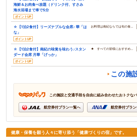
海鮮＆お肉食べ放題（ドリンク付、すさみ
海水浴場まで車で5分
ポイントUP
☆【1泊2食付】リーズナブルな会席♪ 華「は
お料理は南紀ならでは旬の食…
な」
ポイントUP
☆【1泊2食付】南紀の味覚を味わう♪スタン
★ すべての皆様におすすめ…
ダード会席 月華「げっか」
ポイントUP
この施
この施設と交通手段を自由に組み合わせたおトクな
航空券付プラン一覧へ
航空券付プラン
健康・保養を願う人々に寄り添う「健康づくりの宿」です。