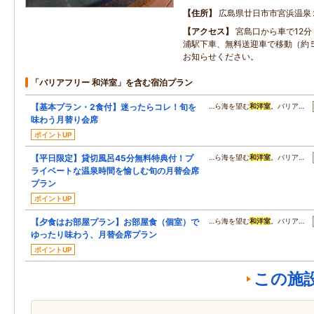
住所
広島県廿日市市宮浜温泉
アクセス
宮島口から車で12
浦駅下車、無料送迎車で移動（約
お知らせください。
「バリアフリー 和洋室」を含む宿泊プラン
【基本プラン・2食付】迷ったらコレ！旬を
…ら海を望む
和洋室
。バリア…
味わう月替り会席
ポイントUP
【平日限定】貸切風呂45分無料特典付！プ
…ら海を望む
和洋室
。バリア…
ライベートな温泉時間を愉しむ旬の月替会席
プラン
ポイントUP
【夕食はお部屋プラン】お部屋食（個室）で
…ら海を望む
和洋室
。バリア…
ゆったり味わう、月替会席プラン
ポイントUP
この施