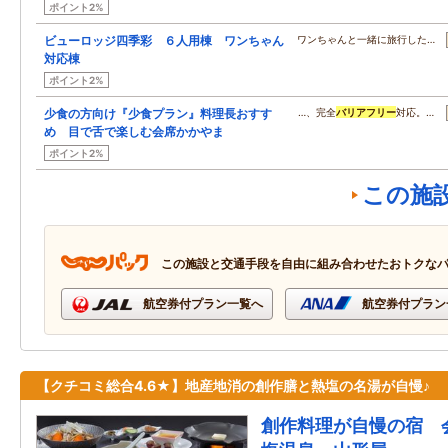
ポイント2%
ビューロッジ四季彩 ６人用棟 ワンちゃん
ワンちゃんと一緒に旅行した…
対応棟
ポイント2%
少食の方向け『少食プラン』料理長おすす
…、完全
バリアフリー
対応。…
め 目で舌で楽しむ会席かかやま
ポイント2%
この施
この施設と交通手段を自由に組み合わせたおトクな
航空券付プラン一覧へ
航空券付プラン
【クチコミ総合4.6★】地産地消の創作膳と熱塩の名湯が自慢♪
創作料理が自慢の宿 