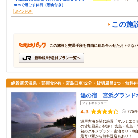
ｍｍで過ごす休日（朝食付き）
ポイントUP
この施
この施設と交通手段を自由に組み合わせたおトクな
新幹線/特急付プラン一覧へ
絶景露天温泉・部屋食P有・宮島口車12分・貸切風呂2つ・無料P
湯の宿 宮浜グランド
フォトギャラリー
4.3
775件
瀬戸内海を望む絶景「マルミエロ
の貸切風呂が好評！ 宮島・広島・
旬のグルメプラン・素泊まり・朝
最寄り駅から無料送迎もあり！