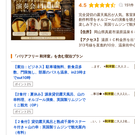
4.5
151件
完全貸切の露天風呂が人気。客室
創作料理をオルゴールの演奏を聴
楽しみ下さい。英国リムジンで観
住所
岡山県真庭市湯原温泉６
アクセス
湯原ＩＣ料金所を出
313号線を直進約10分、温泉街中
「バリアフリー 和洋室」を含む宿泊プラン
【素泊：ビジネス】駐車場無料、飲食店多
…ます。 ※
和洋室
に大人２…
数、門限無し、部屋のバスも温泉、in23時ま
でout10時
ポイント2%
【2食付：夏休み】源泉貸切露天風呂、山の
…事項● ※
和洋室
に大人2人…
幸料理、オルゴール演奏、英国製リムジンで
ミニ観光（OP）
ポイント2%
【２食付】貸切露天風呂と熟成千屋牛ステー
…い。） ※
和洋室
に大人2名…
キ付き＋山の幸：英国製リムジンで観光案内
（有料）