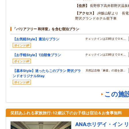
住所
長野県下高井郡野沢温泉
アクセス
JR飯山駅より 長
野沢グランドホテル前下車
「バリアフリー 和洋室」を含む宿泊プラン
【お気軽Style】素泊りプラン
チェックインは23時までＯＫ…
ポイントUP
【お手軽Style】1泊朝食プラン
チェックインは23時までＯＫ…
ポイントUP
【基本Style】迷ったらこのプラン 野沢グラ
天然記念物「麻釜」の湯を源…
ンドオリジナルStay
ポイントUP
この施
笑顔あふれる家族旅行♪12歳以下のお子様は宿泊＆お食事無料
ANAホリデイ・イン リ