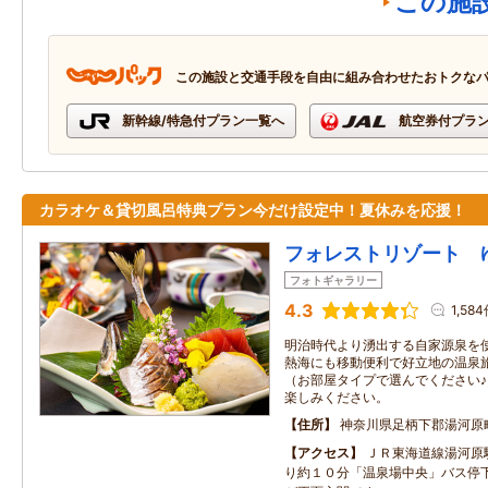
この施
この施設と交通手段を自由に組み合わせたおトクな
新幹線/特急付プラン一覧へ
航空券付プラ
カラオケ＆貸切風呂特典プラン今だけ設定中！夏休みを応援！
フォレストリゾート 
フォトギャラリー
4.3
1,58
明治時代より湧出する自家源泉を
熱海にも移動便利で好立地の温泉
（お部屋タイプで選んでください
楽しみください。
住所
神奈川県足柄下郡湯河原
アクセス
ＪＲ東海道線湯河原
り約１０分「温泉場中央」バス停下