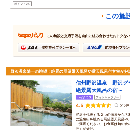
ポイント2%
この施
この施設と交通手段を自由に組み合わせたおトクな
航空券付プラン一覧へ
航空券付プラン
野沢温泉随一の眺望！絶景の展望露天風呂や露天風呂付客室が好
信州野沢温泉 野沢グ
絶景露天風呂の宿～
ハイクラス
フォトギャラリー
4.5
515件
野沢を代表する２つの源泉から名
に温泉街を眺める展望露天風呂や
ご満喫ください。お食事は旬の食
理」が好評。