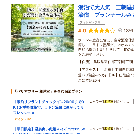
湯治で大人気 三朝温
治宿 ブランナールみ
フォトギャラリー
4.0
107件
ラドンを豊富に含む、自家源泉使
癒し、「ラドン熱気浴」のホルミ
自然治癒力をUP！ そして、旬の
をご堪能下さい。
住所
鳥取県東伯郡三朝町三朝
アクセス
【お車】中国自動車
道179号線を60分 【JR】山陰
スにて約20分
「バリアフリー 和洋室」を含む宿泊プラン
【素泊りプラン】チェックイン20:00までO
…ャワー付
和洋室
を除く)。…
K！お手軽価格で、ラドン温泉に浸かってリ
フレッシュ☆
ポイントUP
【平日限定】温泉良い此処☆イイココ11550
…ャワー付
和洋室
を除く)。…