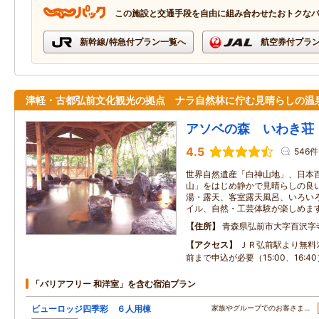
この施設と交通手段を自由に組み合わせたおトクな
新幹線/特急付プラン一覧へ
航空券付プラ
津軽・古都弘前文化観光の拠点 ナラ自然林に佇む見晴らしの温
アソベの森 いわき荘
4.5
546件
世界自然遺産「白神山地」、日本
山」をはじめ静かで見晴らしの良
湯・露天、客室露天風呂、いろい
イル、自然・工芸体験が楽しめま
住所
青森県弘前市大字百沢字
アクセス
ＪＲ弘前駅より無料ｼｬ
前まで申込が必要（15:00、16:40
「バリアフリー 和洋室」を含む宿泊プラン
ビューロッジ四季彩 ６人用棟
家族やグループでのお客さま…