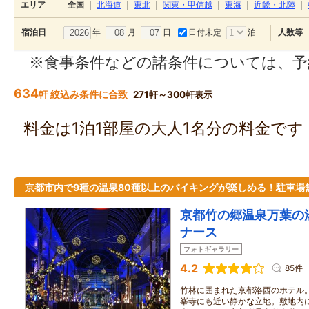
エリア
全国
｜
北海道
｜
東北
｜
関東・甲信越
｜
東海
｜
近畿・北陸
｜
年
月
日
日付未定
泊
宿泊日
人数等
※食事条件などの諸条件については、予
634
軒 絞込み条件に合致
271軒～300軒表示
料金は1泊1部屋の大人1名分の料金で
京都市内で9種の温泉80種以上のバイキングが楽しめる！駐車場
京都竹の郷温泉万葉の
ナース
フォトギャラリー
4.2
85件
竹林に囲まれた京都洛西のホテル
峯寺にも近い静かな立地。敷地内