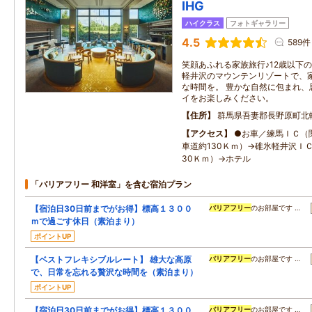
IHG
ハイクラス
フォトギャラリー
4.5
589件
笑顔あふれる家族旅行♪12歳以下
軽井沢のマウンテンリゾートで、
な時間を。 豊かな自然に包まれ、
イをお楽しみください。
住所
群馬県吾妻郡長野原町北軽井
アクセス
●お車／練馬ＩＣ（
車道約130Ｋｍ）→碓氷軽井沢ＩＣ
30Ｋｍ）→ホテル
「バリアフリー 和洋室」を含む宿泊プラン
【宿泊日30日前までがお得】標高１３００
バリアフリー
のお部屋です …
ｍで過ごす休日（素泊まり）
ポイントUP
【ベストフレキシブルレート】 雄大な高原
バリアフリー
のお部屋です …
で、日常を忘れる贅沢な時間を（素泊まり）
ポイントUP
【宿泊日30日前までがお得】標高１３００
バリアフリー
のお部屋です …