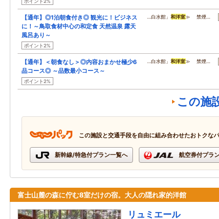
ポイント2%
【通年】◎1泊朝食付き◎ 観光に！ビジネス
…白水館」
和洋室
≫ 禁煙…
に！～鳥取食材中心の和定食 天然温泉 露天
風呂あり～
ポイント2%
【通年】＜朝食なし＞◎内容おまかせ極少6
…白水館」
和洋室
≫ 禁煙…
品コース◎ ～品数最小コース～
ポイント2%
この施
この施設と交通手段を自由に組み合わせたおトクな
新幹線/特急付プラン一覧へ
航空券付プラ
富士山麓の森に佇む8室だけの宿。大人の隠れ家的洋館
リュミエール