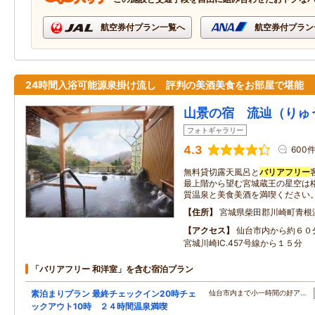
航空券付プラン一覧へ
航空券付プラン
24時間入浴可能源泉掛け流し 評判の美酒美食をお部屋で堪能
山景の宿 流辿（りゅ
フォトギャラリー
4.3
600
無料貸切露天風呂と
バリアフリー
最上階から望む宮城蔵王の星空は
質温泉と美食美酒を満喫ください
住所
宮城県柴田郡川崎町青根
アクセス
仙台市内から約６０
宮城川崎IC.457号線から１５分
「バリアフリー 和洋室」を含む宿泊プラン
素泊まりプラン 最終チェックイン20時チェ
仙台市内まで小一時間の好ア…
ックアウト10時 ２４時間温泉満喫