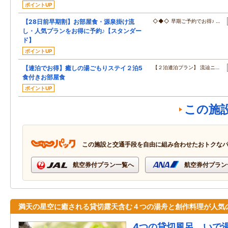
ポイントUP
【28日前早期割】お部屋食・源泉掛け流
◇◆◇ 早期ご予約でお得♪ …
し・人気プランをお得に予約♪【スタンダー
ド】
ポイントUP
【連泊でお得】癒しの湯ごもりステイ２泊5
【２泊連泊プラン】 流辿ニ…
食付きお部屋食
ポイントUP
この施
この施設と交通手段を自由に組み合わせたおトクな
航空券付プラン一覧へ
航空券付プラン
満天の星空に癒される貸切露天含む４つの湯舟と創作料理が人気
4つの貸切風呂 いで