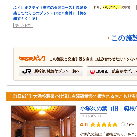
ふくしまステイ【季節の会席コース】温泉を
…あり、
バリアフリー
の環境…
楽しむならこのプラン♪［1泊２食付］【美を
醸すふくしま】
ポイント2%
この施
この施設と交通手段を自由に組み合わせたおトクな
新幹線/特急付プラン一覧へ
航空券付プラ
【1日8組】大涌谷源泉かけ流し白濁硫黄泉で癒されるおこもり温
小塚久の葉（旧 箱根
フォトギャラリー
4.6
19件
小塚久の葉は「箱根ごもり」をコン