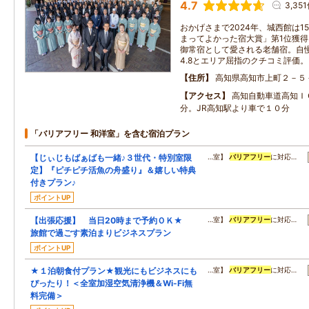
4.7
3,35
おかげさまで2024年、城西館は1
まってよかった宿大賞」第1位獲
御常宿として愛される老舗宿。自慢
4.8とエリア屈指のクチコミ評価。
住所
高知県高知市上町２－５
アクセス
高知自動車道高知Ｉ
分。JR高知駅より車で１０分
「バリアフリー 和洋室」を含む宿泊プラン
【じぃじもばぁばも一緒♪３世代・特別室限
…室】
バリアフリー
に対応…
定】『ピチピチ活魚の舟盛り』＆嬉しい特典
付きプラン♪
ポイントUP
【出張応援】 当日20時まで予約ＯＫ★
…室】
バリアフリー
に対応…
旅館で過ごす素泊まりビジネスプラン
ポイントUP
★１泊朝食付プラン★観光にもビジネスにも
…室】
バリアフリー
に対応…
ぴったり！＜全室加湿空気清浄機＆Wi-Fi無
料完備＞