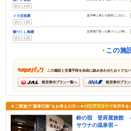
ポイント2%
イカ活造膳
波戸岬に来たら絶対にこれだ…
ポイント2%
鯛づくし御膳
玄界灘で育った鯛づくしの料…
ポイント2%
この施
この施設と交通手段を自由に組み合わせたおトクな
航空券付プラン一覧へ
航空券付プラン
★ご家族で”親孝行旅”をお考えの方へ★
バリアフリー
で米沢牛を
鈴の宿 登府屋旅館 
サウナの温泉宿～