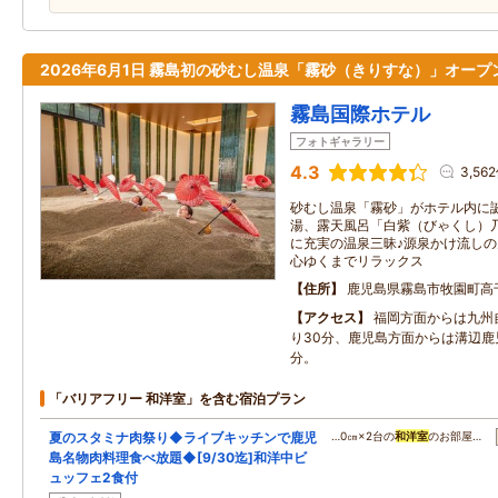
2026年6月1日 霧島初の砂むし温泉「霧砂（きりすな）」オープ
霧島国際ホテル
フォトギャラリー
4.3
3,56
砂むし温泉「霧砂」がホテル内に
湯、露天風呂「白紫（びゃくし）
に充実の温泉三昧♪源泉かけ流し
心ゆくまでリラックス
住所
鹿児島県霧島市牧園町高
アクセス
福岡方面からは九州
り30分、鹿児島方面からは溝辺鹿児
分。
「バリアフリー 和洋室」を含む宿泊プラン
夏のスタミナ肉祭り◆ライブキッチンで鹿児
…0㎝×2台の
和洋室
のお部屋…
島名物肉料理食べ放題◆[9/30迄]和洋中ビ
ュッフェ2食付