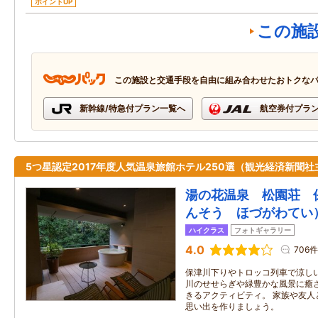
ポイントUP
この施
この施設と交通手段を自由に組み合わせたおトクな
新幹線/特急付プラン一覧へ
航空券付プラ
5つ星認定2017年度人気温泉旅館ホテル250選（観光経済新聞社
湯の花温泉 松園荘 保
んそう ほづがわてい
ハイクラス
フォトギャラリー
4.0
706件
保津川下りやトロッコ列車で涼し
川のせせらぎや緑豊かな風景に癒
きるアクティビティ。 家族や友人
思い出を作りましょう。