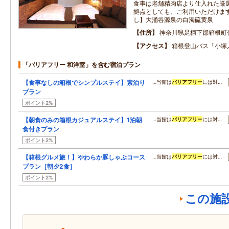
食事は老舗精肉店より仕入れた厳選
拠点としても、ご利用いただけます
し】大涌谷源泉の白濁硫黄泉
住所
神奈川県足柄下郡箱根町
アクセス
箱根登山バス「小塚
「バリアフリー 和洋室」を含む宿泊プラン
【食事なしの箱根でシンプルステイ】素泊り
…当館は
バリアフリー
には対…
プラン
ポイント2%
【朝食のみの箱根カジュアルステイ】1泊朝
…当館は
バリアフリー
には対…
食付きプラン
ポイント2%
【箱根グルメ旅！】やわらか豚しゃぶコース
…当館は
バリアフリー
には対…
プラン［朝夕2食］
ポイント2%
この施