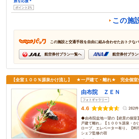
旅を応援＊
ポイント2%
この施
この施設と交通手段を自由に組み合わせたおトクな
航空券付プラン一覧へ
航空券付プラン
【全室１００％源泉かけ流し】 ★一戸建て・離れ★ 完全個室
由布院 ＺＥＮ
フォトギャラリー
4.6
262件
◆由布院盆地一望の【絶景の個室
戸建て離れ」【１００％源泉・か
ロープ、エレベーター有り。【料
シェフ監修の宿