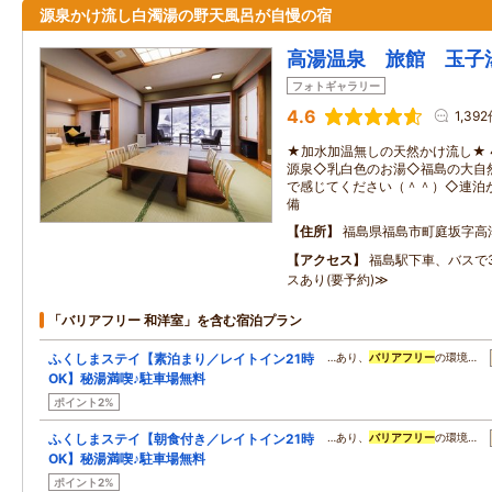
源泉かけ流し白濁湯の野天風呂が自慢の宿
高湯温泉 旅館 玉子
フォトギャラリー
4.6
1,39
★加水加温無しの天然かけ流し★ 
源泉◇乳白色のお湯◇福島の大自
で感じてください（＾＾）◇連泊が
備
住所
福島県福島市町庭坂字高
アクセス
福島駅下車、バスで3
スあり(要予約)≫
「バリアフリー 和洋室」を含む宿泊プラン
ふくしまステイ【素泊まり／レイトイン21時
…あり、
バリアフリー
の環境…
OK】秘湯満喫♪駐車場無料
ポイント2%
ふくしまステイ【朝食付き／レイトイン21時
…あり、
バリアフリー
の環境…
OK】秘湯満喫♪駐車場無料
ポイント2%