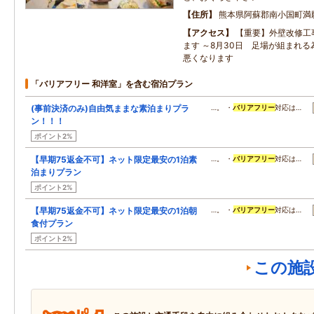
住所
熊本県阿蘇郡南小国町満
アクセス
【重要】外壁改修工
ます ～8月30日 足場が組まれ
悪くなります
「バリアフリー 和洋室」を含む宿泊プラン
(事前決済のみ)自由気ままな素泊まりプラ
…。 ・
バリアフリー
対応は…
ン！！！
ポイント2%
【早期75返金不可】ネット限定最安の1泊素
…。 ・
バリアフリー
対応は…
泊まりプラン
ポイント2%
【早期75返金不可】ネット限定最安の1泊朝
…。 ・
バリアフリー
対応は…
食付プラン
ポイント2%
この施