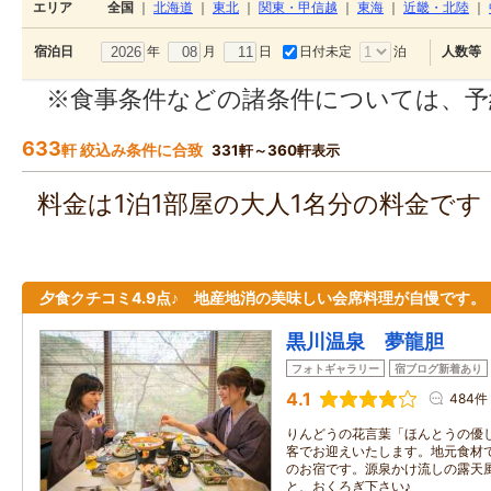
エリア
全国
｜
北海道
｜
東北
｜
関東・甲信越
｜
東海
｜
近畿・北陸
｜
年
月
日
日付未定
泊
宿泊日
人数等
※食事条件などの諸条件については、予
633
軒 絞込み条件に合致
331軒～360軒表示
料金は1泊1部屋の大人1名分の料金で
夕食クチコミ4.9点♪ 地産地消の美味しい会席料理が自慢です。
黒川温泉 夢龍胆
フォトギャラリー
宿ブログ新着あり
4.1
484件
りんどうの花言葉「ほんとうの優
客でお迎えいたします。地元食材
のお宿です。源泉かけ流しの露天
と、おくろぎ下さい♪