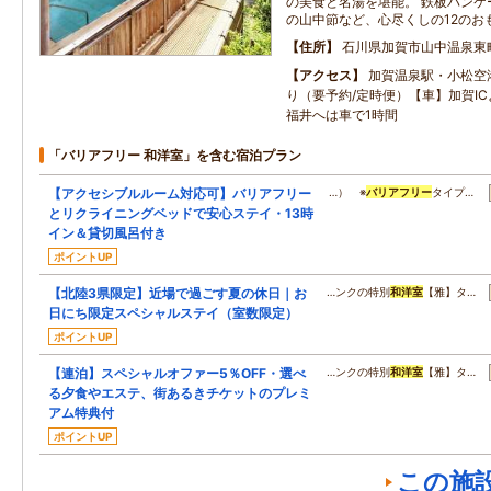
の美食と名湯を堪能。 鉄板パンケ
の山中節など、心尽くしの12のお
住所
石川県加賀市山中温泉東
アクセス
加賀温泉駅・小松空
り（要予約/定時便）【車】加賀IC
福井へは車で1時間
「バリアフリー 和洋室」を含む宿泊プラン
【アクセシブルルーム対応可】バリアフリー
…） ※
バリアフリー
タイプ…
とリクライニングベッドで安心ステイ・13時
イン＆貸切風呂付き
ポイントUP
【北陸3県限定】近場で過ごす夏の休日｜お
…ンクの特別
和洋室
【雅】タ…
日にち限定スペシャルステイ（室数限定）
ポイントUP
【連泊】スペシャルオファー5％OFF・選べ
…ンクの特別
和洋室
【雅】タ…
る夕食やエステ、街あるきチケットのプレミ
アム特典付
ポイントUP
この施