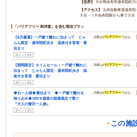
住所
大分県由布市湯布院町川
アクセス
九州自動車道湯布院
５分・ＪＲ由布院駅から車で５分
「バリアフリー 和洋室」を含む宿泊プラン
【8月厳選】一戸建て離れに泊まって じゃ
…当館は
バリアフリー
ではな…
らん限定・湯布院町歩き 温泉付き客室・素
泊まり
ポイント2%
【期間限定】タイムセール！一戸建て離れに
…当館は
バリアフリー
ではな…
泊まって じゃらん限定・湯布院町歩き 温
泉付き客室・素泊まり
ポイント2%
◆お一人様◆素泊まり ◆一戸建て離れを
…当館は
バリアフリー
ではな…
独り占め◆100％源泉の部屋風呂で寛ぐ
『大人の贅沢一人旅』
ポイント2%
この施