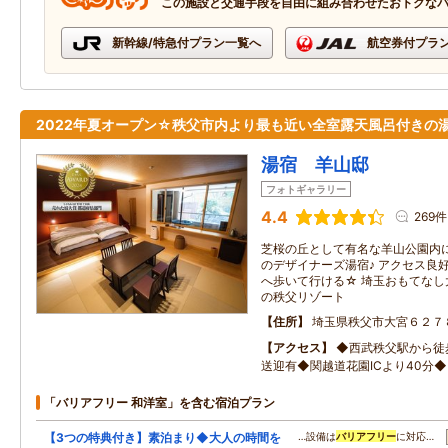
この施設と交通手段を自由に組み合わせたおトクな
新幹線/特急付プラン一覧へ
航空券付プラ
2022年夏オープン☆秩父市内より最も近い全室露天風呂付きの
湯宿 羊山邸
フォトギャラリー
4.4
269件
芝桜の丘として有名な羊山公園内
のデザイナーズ湯宿♪ アクセス良
へ歩いて行ける☆ 埼玉おもてなし
の秩父リゾート
住所
埼玉県秩父市大宮６２７
アクセス
◆西武秩父駅から徒
送迎有◆関越道花園ICより40分◆
「バリアフリー 和洋室」を含む宿泊プラン
【3つの特典付き】素泊まり◆大人の時間を
…設備は
バリアフリー
に対応…