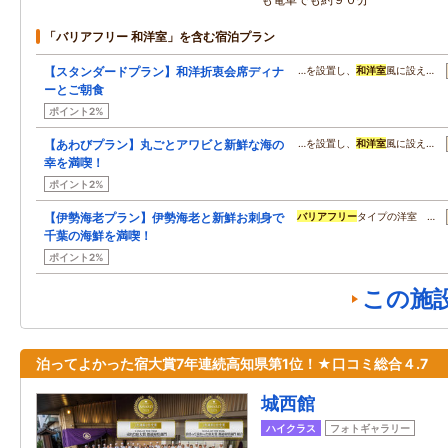
「バリアフリー 和洋室」を含む宿泊プラン
【スタンダードプラン】和洋折衷会席ディナ
…を設置し、
和洋室
風に設え…
ーとご朝食
ポイント2%
【あわびプラン】丸ごとアワビと新鮮な海の
…を設置し、
和洋室
風に設え…
幸を満喫！
ポイント2%
【伊勢海老プラン】伊勢海老と新鮮お刺身で
バリアフリー
タイプの洋室 …
千葉の海鮮を満喫！
ポイント2%
この施
泊ってよかった宿大賞7年連続高知県第1位！★口コミ総合４.7
城西館
ハイクラス
フォトギャラリー