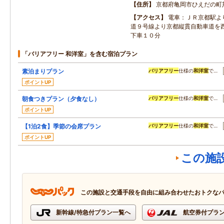
住所
京都府亀岡市ひえだの町
アクセス
電車：ＪＲ京都駅よ
道９号線より京都縦貫自動車道を
下車１０分
「バリアフリー 和洋室」を含む宿泊プラン
素泊まりプラン
バリアフリー
仕様の
和洋室
で…
ポイントUP
朝食つきプラン（夕食なし）
バリアフリー
仕様の
和洋室
で…
ポイントUP
【1泊2食】季節の会席プラン
バリアフリー
仕様の
和洋室
で…
ポイントUP
この施
この施設と交通手段を自由に組み合わせたおトクな
新幹線/特急付プラン一覧へ
航空券付プラ