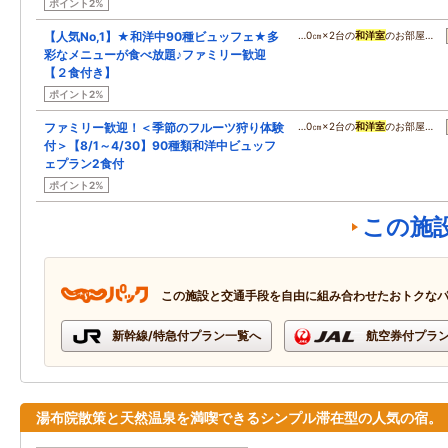
ポイント2%
【人気No,1】★和洋中90種ビュッフェ★多
…0㎝×2台の
和洋室
のお部屋…
彩なメニューが食べ放題♪ファミリー歓迎
【２食付き】
ポイント2%
ファミリー歓迎！＜季節のフルーツ狩り体験
…0㎝×2台の
和洋室
のお部屋…
付＞【8/1～4/30】90種類和洋中ビュッフ
ェプラン2食付
ポイント2%
この施
この施設と交通手段を自由に組み合わせたおトクな
新幹線/特急付プラン一覧へ
航空券付プラ
湯布院散策と天然温泉を満喫できるシンプル滞在型の人気の宿。