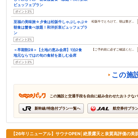
ビュッフェプラン
ポイント2%
至福の美味旅☆夕食は松阪牛しゃぶしゃぶ☆
松阪牛でとろけて、朝は蟹ざ…
朝食は蟹食べ放題！和洋折衷ビュッフェプラ
ン
ポイント2%
＜早期割28＞【土地の恵み会席】1泊2食
【ご予約前に必ずご確認くだ…
地元ならではの旬の食材を楽しむ会席
ポイント2%
この施
この施設と交通手段を自由に組み合わせたおトクな
新幹線/特急付プラン一覧へ
航空券付プラ
【26年リニューアル】サウナOPEN│絶景露天と泉質高評価の美