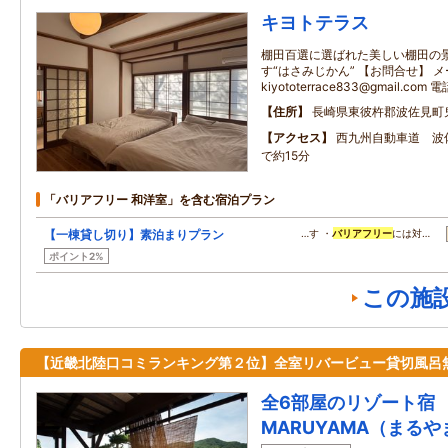
キヨトテラス
棚田百選に選ばれた美しい棚田の
す“はさみじかん” 【お問合せ】 
kiyototerrace833@gmail.com
住所
長崎県東彼杵郡波佐見町鬼
アクセス
西九州自動車道 波
で約15分
「バリアフリー 和洋室」を含む宿泊プラン
【一棟貸し切り】素泊まりプラン
…す ・
バリアフリー
には対…
ポイント2%
この施
【近畿北陸口コミランキング第２位】全室リバービュー貸切風呂
全6部屋のリゾート宿
MARUYAMA（まる