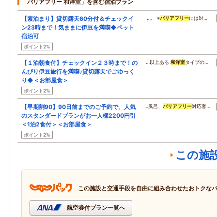
「バリアフリー 和洋室」を含む宿泊プラン
【素泊まり】貸切露天60分付＆チェックイ
…。 ※
バリアフリー
には対…
ン23時まで！気ままに伊豆を満喫◆ペット
宿泊可
ポイント2%
【１泊朝食付】チェックイン２３時まで！の
…以上ある
和洋室
タイプの…
んびり伊豆旅行を満喫♪貸切露天でごゆっく
り◆＜お部屋食＞
ポイント2%
【早期割90】90日前までのご予約で、人気
…風呂、
バリアフリー
対応客…
のスタンダードプランがお一人様2200円引
＜1泊2食付＞＜お部屋食＞
ポイント2%
この施
この施設と交通手段を自由に組み合わせたおトクな
航空券付プラン一覧へ