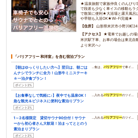
★温泉旅館で家族仲良くのんびりS
で段差も少なく車イスの移動もラ
で散策に便利★大浴場と露天風呂は
や早朝も入浴OK★Wi-Fi完備★
住所
山形県米沢市小野川町24
アクセス
★電車でお越しの場
米沢駅下車、お車の場合は東北自動
より米沢へ♪
「バリアフリー 和洋室」を含む宿泊プラン
【朝はゆっくりしたい方へ】翌日は、朝ごは
…食は、
バリアフリー
で車イ…
んナシでランチに全力！山形牛ミニステーキ
☆一泊夕食プラン！
ポイント2%
【お食事なしで気軽に♪】夜中でも温泉OK！
…入れる
バリアフリー
のツイ…
急な観光＆ビジネスに便利な素泊りプラン
ポイント2%
1～2名様限定 貸切サウナ90分付！サウナ
…入れる
バリアフリー
のツイ…
ーから初心者さん大歓迎！泊まってととのう
素泊まりプラン
ポイント2%