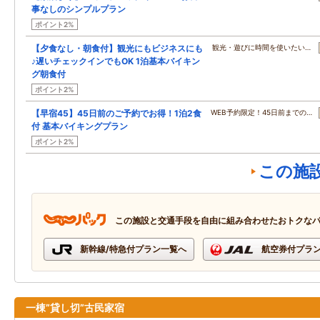
事なしのシンプルプラン
ポイント2%
【夕食なし・朝食付】観光にもビジネスにも
観光・遊びに時間を使いたい…
♪遅いチェックインでもOK 1泊基本バイキン
グ朝食付
ポイント2%
【早宿45】45日前のご予約でお得！1泊2食
WEB予約限定！45日前までの…
付 基本バイキングプラン
ポイント2%
この施
この施設と交通手段を自由に組み合わせたおトクな
新幹線/特急付プラン一覧へ
航空券付プラ
一棟”貸し切”古民家宿