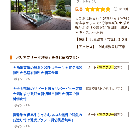
フォトギャラリー
5.0
613件
大自然に囲まれた好立地★全室息を
崎温泉から車で5分無料送迎★ 湯
鮮なお造りを贅沢に 貸切風呂無料
★キッズルーム有
住所
兵庫県豊岡市気比３６８
アクセス
JR城崎温泉駅下車
「バリアフリー 和洋室」を含む宿泊プラン
★漁港直送の鮮魚と和牛ステーキ★貸切風呂
…ター付
バリアフリー
完備で…
無料★色浴衣無料★個室食事
ポイント2%
★全６部屋のリゾート宿★リバービュー客室
個室で朝食付の素泊まりプラ…
★素泊まり歓迎☆貸切風呂無料★個室で無
料朝食付
ポイント2%
得春旅★但馬牛しゃぶしゃぶ＆無料で鮮魚の
…ター付
バリアフリー
完備で…
お造り付で贅沢プラン（貸切風呂無料）
ポイント2%