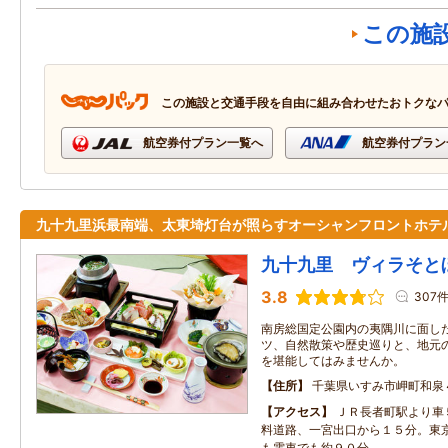
この施
この施設と交通手段を自由に組み合わせたおトクな
航空券付プラン一覧へ
航空券付プラン
九十九里浜最南端、太東埼灯台が照らすオーシャンフロントホテ
九十九里 ヴィラそと
3.8
307
南房総国定公園内の夷隅川に面し
ツ、自然散策や歴史巡りと、地元
を堪能してはみませんか。
住所
千葉県いすみ市岬町和泉
アクセス
ＪＲ長者町駅より車
料道路、一宮出口から１５分。東
も電車でも約９０分