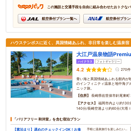
この施設と交通手段を自由に組み合わせたおトクな
航空券付プラン一覧へ
航空券付プラン
ハウステンボスに近く、異国情緒あふれ、非日常を楽しむ温泉宿
大江戸温泉物語Premi
ハイクラス
フォトギャラリー
4.2
270件
青い海と異国情緒あふれる館内が
のインフィニティ温泉と地中海グ
ニック旅。
住所
長崎県佐世保市針尾東町
アクセス
福岡市内より約130
140分/長崎空港より約60分/大塔
「バリアフリー 和洋室」を含む宿泊プラン
【素泊まり】遅めのチェックインOK！お食
手軽に温泉旅行を楽しみたい…