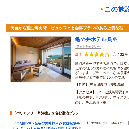
この施
高台から望む鳥羽湾 ビュッフェと会席プランのある上質な宿
亀の井ホテル 鳥羽
フォトギャラリー
4.1
132件
鳥羽湾を一望できる鳥羽でも目立
志摩の地元のお料理や鳥羽湾を望
ざいます。プライベートな温泉露
伊勢神宮まで車で約30分の立地
住所
三重県鳥羽市安楽島町１
アクセス
JR・近鉄鳥羽駅下車
（亀の井ホテル鳥羽行、ウィスタ
の井ホテル鳥羽下車）
「バリアフリー 和洋室」を含む宿泊プラン
＜早期割28＞至福の美味旅☆夕食は松阪牛
【ご予約前に必ずご確認くだ…
しゃぶしゃぶ～朝食は蟹食べ放題！和洋折衷