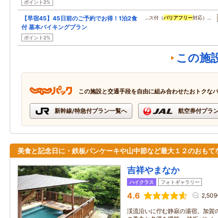
ポイント2%
【早宿45】45日前のご予約でお得！1泊2食
…ス付（
バリアフリー
対応）…
付 基本バイキングプラン
ポイント2%
この施
この施設と交通手段を自由に組み合わせたおトクな
新幹線/特急付プラン一覧へ
航空券付プラ
美食と記念日に・鉄板パンケーキや山中節など最大１２のおもて
吉祥やまなか
ハイクラス
フォトギャラリー
4.6
2,50
渓流沿いに佇む静寂の湯宿。加賀