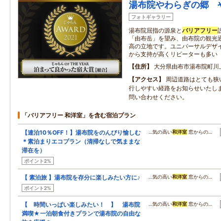
湯布院やわらぎの郷 
フォトギャラリー
湯布院屈指の源泉と
バリアフリー
「由布岳」を望み、由布院の観光
高の立地です。ユニバーサルデザ
から支持が高くリピーターも多い
住所
大分県由布市湯布院町川
アクセス
周辺道路はとても狭
行しやすい経路をお知らせいたし
問い合わせください。
「バリアフリー 和洋室」を含む宿泊プラン
【連泊10％OFF！】湯布院をのんびり愉しむ
…気の高い
和洋室
窓からの…
＊素泊まりエコプラン（清掃なしで気ままな
滞在を）
ポイント2%
【 素泊旅 】湯布院を存分に楽しみたい方に♪
…気の高い
和洋室
窓からの…
ポイント2%
【 時間いっぱい楽しみたい！ 】 湯布院
…気の高い
和洋室
窓からの…
満喫★一泊朝食付きプランで湯布院の自由な