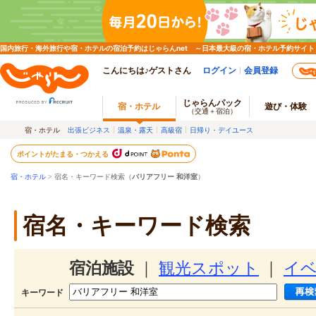
国内旅行・海外旅行や宿・ホテルの宿泊予約はじゃらんnet ～日本最大級の宿・ホテル予約サイト
こんにちは♪ゲストさん
ログイン
会員登録
じゃらんパック
宿・ホテル
遊び・体験
（交通＋宿泊）
宿・ホテル
出張ビジネス
温泉・露天
高級宿
日帰り・デイユース
ポイントがたまる・つかえる
宿・ホテル
> 宿名・キーワード検索（
バリアフリー 和洋室
）
宿名・キーワード検索
宿泊施設
｜
観光スポット
｜
イ
キーワード