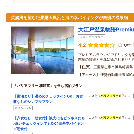
英虞湾を望む絶景露天風呂と海の幸バイキングが自慢の温泉宿
大江戸温泉物語Premi
フォトギャラリー
4.2
1,823
プレミアムラウンジでドリンクを楽
志摩の景観と潮風に癒されるひと
住所
三重県志摩市浜島町浜島
アクセス
伊勢自動車道玉城IC
「バリアフリー 和洋室」を含む宿泊プラン
【素泊まり】遅めのチェックインOK！お食
…ス付（
バリアフリー
対応）…
事なしのシンプルプラン
ポイント2%
【夕食なし・朝食付】観光にもビジネスにも
…ス付（
バリアフリー
対応）…
♪遅いチェックインでもOK 1泊基本バイキン
グ朝食付