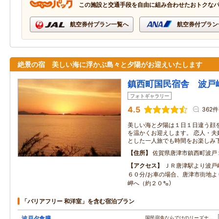
この施設と交通手段を自由に組み合わせたおトクな
航空券付プラン一覧へ
航空券付プラン
絶景の宿 美しい海に浮かぶ島々と夕陽がお迎えいたします
鎮西町国民宿舎 波戸
フォトギャラリー
4.5
362件
美しい海と夕陽は１日１日違う顔
を温かくお迎えします。 恋人・夫
とした一人旅でも時間をお楽しみ
住所
佐賀県唐津市鎮西町波戸
アクセス
ＪＲ唐津駅より波戸
６０分/お車の場合、唐津市街地よ
岬へ（約２０㌔）
「バリアフリー 和洋室」を含む宿泊プラン
波戸夕食膳
国民宿舎ならではのリーズナ…