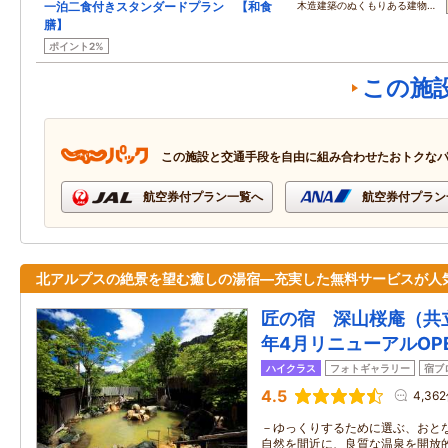
一泊二食付きスタンダードプラン 【和食
木造建築のぬくもりある建物…
膳】
ポイント2%
この施
この施設と交通手段を自由に組み合わせたおトクな
航空券付プラン一覧へ
航空券付プラン
北アルプスの絶景を望む癒しの湯宿―充実した無料サービスが人
匠の宿 深山桜庵（共立
年4月リニューアルOP
ハイクラス
フォトギャラリー
宿ブ
4.5
4,36
－ゆっくりするために選ぶ、おとな
自然を間近に、良質な温泉を開放