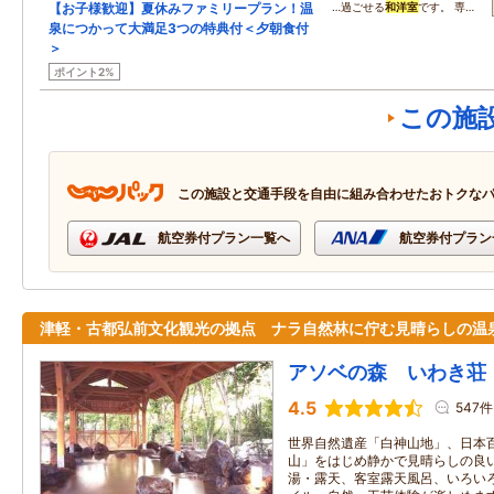
【お子様歓迎】夏休みファミリープラン！温
…過ごせる
和洋室
です。 専…
泉につかって大満足3つの特典付＜夕朝食付
＞
ポイント2%
この施
この施設と交通手段を自由に組み合わせたおトクな
航空券付プラン一覧へ
航空券付プラン
津軽・古都弘前文化観光の拠点 ナラ自然林に佇む見晴らしの温
アソベの森 いわき荘
4.5
547件
世界自然遺産「白神山地」、日本
山」をはじめ静かで見晴らしの良
湯・露天、客室露天風呂、いろい