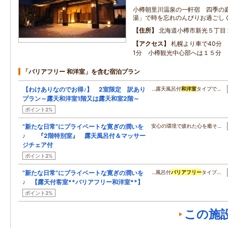
小樽朝里川温泉の一軒宿 四季の
湯」で時を忘れのんびりお過ごし
住所
北海道小樽市新光５丁目
アクセス
札幌より車で40分
1分 小樽観光中心部へは１５分
「バリアフリー 和洋室」を含む宿泊プラン
【わけありなのでお得♪】 2室限定 訳あり
…露天風呂付
和洋室
タイプで…
プラン～露天和洋室1階又は露天和室2階～
ポイント2%
”新たな日常”にプライベートな寛ぎの潤いを
安心の環境で疲れた心を癒そ…
♪ 『2階特別室』 露天風呂付＆マッサー
ジチェア付
ポイント2%
”新たな日常”にプライベートな寛ぎの潤いを
…風呂付
バリアフリー
タイプ…
♪ 【露天付客室**バリアフリー和洋室**】
ポイント2%
この施