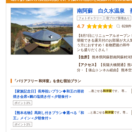
南阿蘇 白久水温泉 
フォトギャラリー
宿ブログ新着あり
4.7
628件
【8月1日にリニューアルオープン
堪能できる露天付のお部屋が大人
う方におすすめ！名物肥後の和牛
ンも盛りだくさん！
住所
熊本県阿蘇郡南阿蘇村河
アクセス
【長陽大橋開通】熊本
分・【 俵山トンネル経由】 熊本空
「バリアフリー 和洋室」を含む宿泊プラン
【家族記念日】長寿祝いプラン◆和王の溶岩
…過ごせる
和洋室
です。 専…
焼き会席+鯛の塩焼き付＜夕朝食付＞
ポイント2%
【熊本名物】馬刺し付きプラン◆選べる「和
…と過ごせる
和洋室
です。専…
王」メイン＜夕朝食付＞
ポイント2%