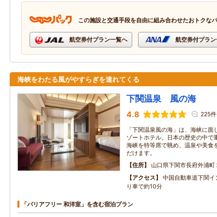
この施設と交通手段を自由に組み合わせたおトクな
航空券付プラン一覧へ
航空券付プラン
海峡をわたる風がやすらぎを連れてくる
下関温泉 風の海
4.8
225件
「下関温泉風の海」は、海峡に面
ゾートホテル。日本の歴史の中で
海峡を特等席で眺め、温泉や美食
だけます。
住所
山口県下関市長府外浦町
アクセス
中国自動車道下関イ
り車で約10分
「バリアフリー 和洋室」を含む宿泊プラン