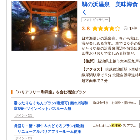
鵜の浜温泉 美味海食
く
フォトギャラリー
3.8
17件
日本海沿いの温泉宿。春から秋は
浴が楽しめる立地。車で２０分の
がたりや鵜の浜温泉周辺を散策出
四季おりおりで楽しめる旅館だ。
住所
新潟県上越市大潟区九戸浜
アクセス
信越線潟町駅下車徒
線犀潟駅車で５分 北陸自動車道柿
越方面車で７分
「バリアフリー 和洋室」を含む宿泊プラン
湯ったりらくちんプラン(喫煙可) 離れ2階和
1泊2食付き お刺身・揚げ物…
室8畳+ツインベットバスルーム無
ポイント2%
舟盛り・蟹・和牛＆のどぐろプラン(禁煙)
…たしました
和洋室
バリアフ…
リニューアルバリアフリールーム使用
ポイント2%