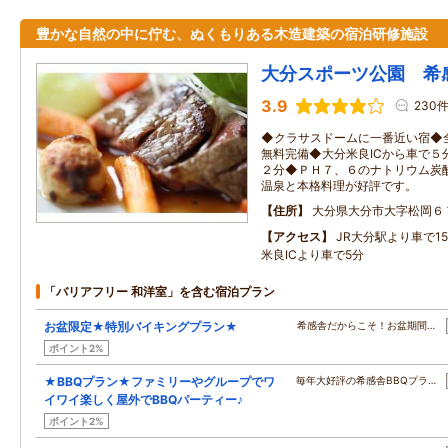
豊かな自然の中に佇む、ぬくもりある木造建築の宿泊研修施設
大分スポーツ公園 希
3.9
230
◆クラサスドームに一番近い宿◆全
無料完備◆大分米良ICから車で５
２分◆ＰＨ７、６のナトリウム炭
温泉と本格料理が好評です。
住所
大分県大分市大字松岡６
アクセス
JR大分駅より車で1
米良ICより車で5分
「バリアフリー 和洋室」を含む宿泊プラン
お盆限定★特別バイキングプラン★
希感舎だからこそ！お盆期間…
ポイント2%
★BBQプラン★ファミリーやグループでワ
毎年大好評の希感舎BBQプラ…
イワイ楽しく屋外でBBQパーティー♪
ポイント2%