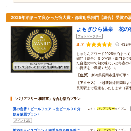
2025年泊まって良かった宿大賞・都道府県部門【総合】受賞の
よもぎひら温泉 花の
フォトギャラリー
4.7
432件
じゃらんアワード2025年泊まっ
部門【総合】５０室以下部門３位受
た自然の中で旬の味わいと毎夜の
い贅沢をご堪能ください。
住所
新潟県長岡市蓬平町甲１
アクセス
上越新幹線長岡駅よ
長岡駅まで送迎もいたします（要
「バリアフリー 和洋室」を含む宿泊プラン
夏の定番！ビールフェア ～生ビール９０分
…す）
バリアフリー
タイプ…
飲み放題プラン♪
ポイント2%
地酒チョイスプラン☆四季を彩る舞を肴に、
…す）
バリアフリー
タイプ…