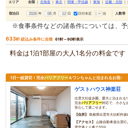
エリア
全国
｜
北海道
｜
東北
｜
関東・甲信越
｜
東海
｜
近畿・北陸
｜
年
月
日
日付未定
泊
宿泊日
人数等
※食事条件などの諸条件については、予
633
軒 絞込み条件に合致
61軒～90軒表示
料金は1泊1部屋の大人1名分の料金で
1日一組貸切！完全
バリアフリー
＆ワンちゃんと泊まれるお宿♪
ゲストハウス神楽荘
出雲大社徒歩圏、愛犬と泊まれる1
完全
バリアフリー
対応で、小さな
安心して過ごせます。
住所
島根県出雲市大社町杵築南
アクセス
山陰自動車道出雲IC
雲空港より車で35分。