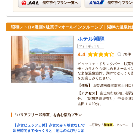
航空券付プラン一覧へ
航空券付プラン
昭和レトロ×漫画×駄菓子×オールインクルーシブ｜湖畔の温泉旅
ホテル湖龍
フォトギャラリー
4.4
70件
ビュッフェ・ドリンクバー・駄菓子
冊・カラオケも楽しめるオールイ
な老舗温泉旅館。湖畔でゆっくり
をお楽しみください。
住所
山梨県南都留郡富士河口
アクセス
富士急行線河口湖駅徒
分。（駅無料送迎有り） 中央高速
吉田ＩＣ10分。
「バリアフリー 和洋室」を含む宿泊プラン
【夕食ビュッフェ付】夕食のみ☆朝食なしで
…可能な『
和洋室
』 グルー…
出発時間までゆっくりと！朝はのんびり１泊