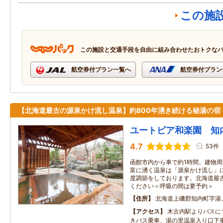
この施
この施設と交通手段を自由に組み合わせたおトクな
航空券付プラン一覧へ
航空券付プラン
【北海道最古の源泉かけ流し温泉】約800年湧き続ける秘湯の宿
ユートピア和楽園 知
4.7
53件
函館市内から車で約1時間。建物周
富に湧く温泉は「源泉かけ流し」
度調節をしております。北海道最
ください＜呼吸の間は要予約＞
住所
北海道上磯郡知内町字湯
アクセス
木古内駅よりバスに
きバス乗車、湯の里温泉入り口下