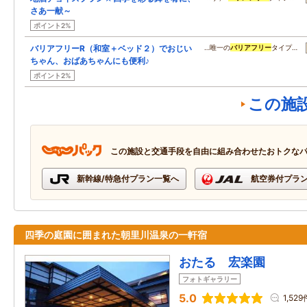
さあ一献～
ポイント2%
バリアフリーR（和室＋ベッド２）でおじい
…唯一の
バリアフリー
タイプ…
ちゃん、おばあちゃんにも便利♪
ポイント2%
この施
この施設と交通手段を自由に組み合わせたおトクな
新幹線/特急付プラン一覧へ
航空券付プラ
四季の庭園に囲まれた朝里川温泉の一軒宿
おたる 宏楽園
フォトギャラリー
5.0
1,529