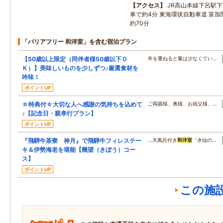
アクセス
JR高山本線下呂駅下
車で約4分 東海環状自動車道 富加関
約70分
「バリアフリー 和洋室」を含む宿泊プラン
【50歳以上限定（同伴者様50歳以下Ｏ
年を重ねると量は少なくてい…
Ｋ）】美味しいものを少しずつ♪厳選食材を
吟味！
ポイントUP
☆特典付☆大切な人へ感謝の気持ちを込めて
ご両親様、奥様、お祖父様、…
♪【記念日・親孝行プラン】
ポイントUP
『飛騨牛茶寮 神月』で飛騨牛フィレステー
…天風呂付き
和洋室
「水仙の…
キ＆伊勢海老を堪能【幾望（きぼう）コー
ス】
ポイントUP
この施