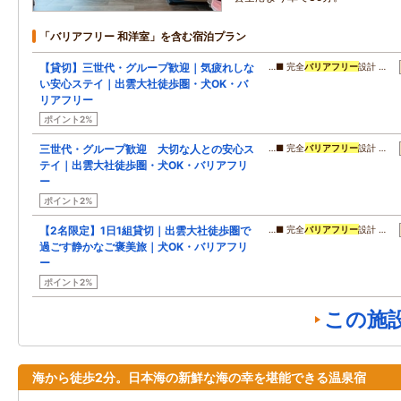
「バリアフリー 和洋室」を含む宿泊プラン
【貸切】三世代・グループ歓迎｜気疲れしな
…■ 完全
バリアフリー
設計 …
い安心ステイ｜出雲大社徒歩圏・犬OK・バ
リアフリー
ポイント2%
三世代・グループ歓迎 大切な人との安心ス
…■ 完全
バリアフリー
設計 …
テイ｜出雲大社徒歩圏・犬OK・バリアフリ
ー
ポイント2%
【2名限定】1日1組貸切｜出雲大社徒歩圏で
…■ 完全
バリアフリー
設計 …
過ごす静かなご褒美旅｜犬OK・バリアフリ
ー
ポイント2%
この施
海から徒歩2分。日本海の新鮮な海の幸を堪能できる温泉宿