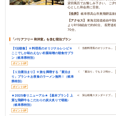
貸切風呂でお愉しみ下さい。 ご夕
心とした和会席に舌鼓。
住所
岐阜県高山市奥飛騨温泉郷
アクセス
東海北陸道経由中部
よりR158経由で約60分。 長野
70分。
「バリアフリー 和洋室」を含む宿泊プラン
【1泊朝食】☆料理長のオリジナルレシピ☆
《 当館料理長のオリジナル…
ここでしか味わえない朴葉味噌の朝食付プラ
ン（岐阜県特別）
ポイントUP
【１泊素泊まり】☆旅を満喫する「素泊ま
《 「素泊り」でも２２時か…
り」プラン☆お夜食のラーメン無料！（岐阜
県特別）
ポイントUP
★2025春リニューアル★【基本プラン】上
≪ 深山桜庵スタンダードプ…
質な飛騨牛をこだわりの炭火炙りで堪能♪
（岐阜県特別）
ポイントUP