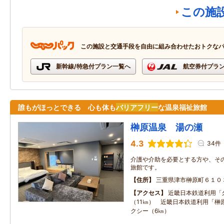
この施
この施設と交通手段を自由に組み合わせたおトクな
新幹線/特急付プラン一覧へ
航空券付プラ
誰もがほっとできる 心も体も
バリアフリー
な温泉福祉旅館
榊原温泉 湯の瀬
4.3
34件
介護や介助を必要とする方や、そ
旅館です。
住所
三重県津市榊原町６１０
アクセス
近畿日本鉄道利用「
（11㎞） 近畿日本鉄道利用「榊
クシー（6㎞）