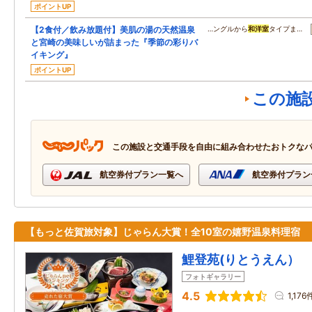
ポイントUP
【2食付／飲み放題付】美肌の湯の天然温泉
…ングルから
和洋室
タイプま…
と宮崎の美味しいが詰まった『季節の彩りバ
イキング』
ポイントUP
この施
この施設と交通手段を自由に組み合わせたおトクな
航空券付プラン一覧へ
航空券付プラン
【もっと佐賀旅対象】じゃらん大賞！全10室の嬉野温泉料理宿
鯉登苑(りとうえん）
フォトギャラリー
4.5
1,176