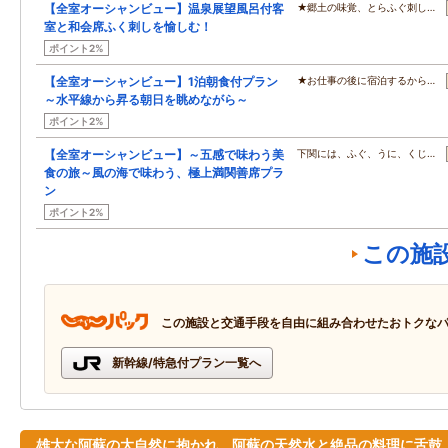
【全室オーシャンビュー】温泉展望風呂付客
★郷土の味覚、とらふぐ刺し…
室と和会席ふく刺しを愉しむ！
ポイント2%
【全室オーシャンビュー】1泊朝食付プラン
★お仕事の後に宿泊するから…
～水平線から昇る朝日を眺めながら～
ポイント2%
【全室オーシャンビュー】～五感で味わう美
下関には、ふぐ、うに、くじ…
食の旅～風の海で味わう、極上満関善席プラ
ン
ポイント2%
この施
この施設と交通手段を自由に組み合わせたおトクな
新幹線/特急付プラン一覧へ
雄大な阿蘇の大自然に抱かれ、阿蘇の天然水と絶品の料理に舌鼓