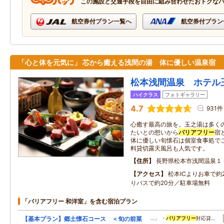
この施設と交通手段を自由に組み合わせたおトクな
航空券付プラン一覧へ
航空券付プラン
「心と体を元気に」 芯から癒える浅間の湯 体に優しい温泉宿
松本浅間温泉 ホテル
ハイクラス
フォトギャラリー
4.7
931件
心癒す最高の旅を。玉之湯は多く
たいとの想いから
バリアフリー
宿
体に優しい旬懐石は個室食事処で
料貸切露天風呂も人気です。
住所
長野県松本市浅間温泉１
アクセス
松本ICよりお車で約
りバスで約20分／駐車場無料
「バリアフリー 和洋室」を含む宿泊プラン
【基本プラン】郷土懐石コース ＜旬の前菜
…」 ・
バリアフリー
対応貸…