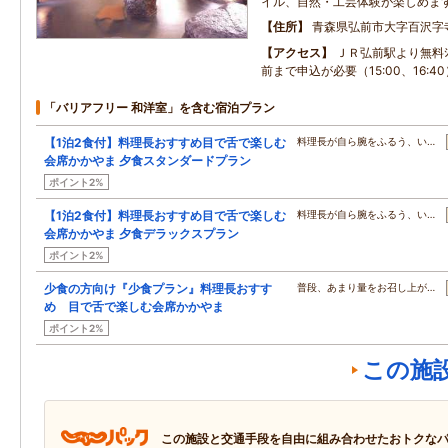
イル、自然・工芸体験が楽しめま
住所
青森県弘前市大字百沢字
アクセス
ＪＲ弘前駅より無料ｼｬ
前まで申込が必要（15:00、16:40
「バリアフリー 和洋室」を含む宿泊プラン
【1泊2食付】料理長おすすめ目で舌で楽しむ
料理長が自ら腕をふるう、い…
会席かかやま 夕食スタンダードプラン
ポイント2%
【1泊2食付】料理長おすすめ目で舌で楽しむ
料理長が自ら腕をふるう、い…
会席かかやま 夕食デラックスプラン
ポイント2%
少食の方向け『少食プラン』料理長おすす
普段、あまり量をお召し上が…
め 目で舌で楽しむ会席かかやま
ポイント2%
この施
この施設と交通手段を自由に組み合わせたおトクな