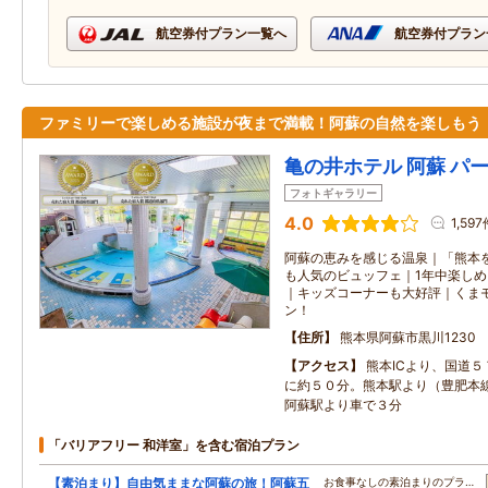
航空券付プラン一覧へ
航空券付プラン
ファミリーで楽しめる施設が夜まで満載！阿蘇の自然を楽しもう
亀の井ホテル 阿蘇 パ
フォトギャラリー
4.0
1,59
阿蘇の恵みを感じる温泉｜「熊本
も人気のビュッフェ｜1年中楽し
｜キッズコーナーも大好評｜くまモン
ン！
住所
熊本県阿蘇市黒川1230
アクセス
熊本ICより、国道
に約５０分。熊本駅より（豊肥本
阿蘇駅より車で３分
「バリアフリー 和洋室」を含む宿泊プラン
【素泊まり】自由気ままな阿蘇の旅！阿蘇五
お食事なしの素泊まりのプラ…