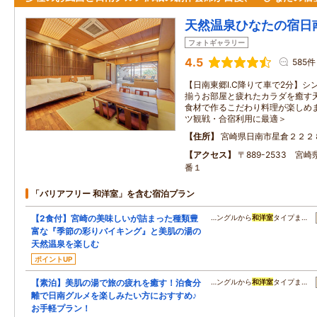
天然温泉ひなたの宿日
フォトギャラリー
4.5
585件
【日南東郷I.C降りて車で2分】シ
揃うお部屋と疲れたカラダを癒す
食材で作るこだわり料理が楽しめま
ツ観戦・合宿利用に最適＞
住所
宮崎県日南市星倉２２２
アクセス
〒889-2533 宮崎
番１
「バリアフリー 和洋室」を含む宿泊プラン
【2食付】宮崎の美味しいが詰まった種類豊
…ングルから
和洋室
タイプま…
富な『季節の彩りバイキング』と美肌の湯の
天然温泉を楽しむ
ポイントUP
【素泊】美肌の湯で旅の疲れを癒す！泊食分
…ングルから
和洋室
タイプま…
離で日南グルメを楽しみたい方におすすめ♪
お手軽プラン！