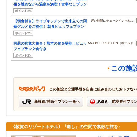
岳を眺めながら温泉を満喫！食事なしプラン
ポイント2%
【朝食付き】ライブキッチンで出来立ての阿
遅い時間にチェックインされ…
蘇グルメをご提供！ 朝食ビュッフェプラン
ポイント2%
阿蘇の味覚大集合！熊本の旬を堪能！ビュッ
ASO BOLD KITCHEN（ボールド…
フェプラン２食付き
ポイント2%
この施
この施設と交通手段を自由に組み合わせたおトクな
新幹線/特急付プラン一覧へ
航空券付プラ
《敦賀のリゾートホテル》『癒し』の空間で素敵な旅を♪