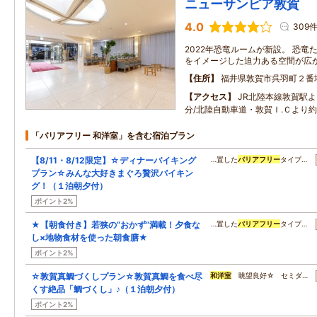
ニューサンピア敦賀
4.0
309
2022年恐竜ルームが新設。 恐
をイメージした迫力ある空間が広
住所
福井県敦賀市呉羽町２番
アクセス
JR北陸本線敦賀駅
分/北陸自動車道・敦賀Ｉ.Ｃより約
「バリアフリー 和洋室」を含む宿泊プラン
【8/11・8/12限定】☆ディナーバイキング
…置した
バリアフリー
タイプ…
プラン☆みんな大好きまぐろ贅沢バイキン
グ！（１泊朝夕付）
ポイント2%
★【朝食付き】若狭の“おかず”満載！夕食な
…置した
バリアフリー
タイプ…
し×地物食材を使った朝食膳★
ポイント2%
☆敦賀真鯛づくしプラン☆敦賀真鯛を食べ尽
和洋室
眺望良好☆ セミダ…
くす絶品「鯛づくし」♪（１泊朝夕付）
ポイント2%