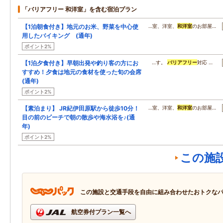
「バリアフリー 和洋室」を含む宿泊プラン
【1泊朝食付き】地元のお米、野菜を中心使
…室、洋室、
和洋室
のお部屋…
用したバイキング (通年)
ポイント2%
【1泊夕食付き】早朝出発や釣り客の方にお
…す。
バリアフリー
対応 …
すすめ！夕食は地元の食材を使った旬の会席
(通年)
ポイント2%
【素泊まり】 JR紀伊田原駅から徒歩10分！
…室、洋室、
和洋室
のお部屋…
目の前のビーチで朝の散歩や海水浴を♪(通
年)
ポイント2%
この施
この施設と交通手段を自由に組み合わせたおトクな
航空券付プラン一覧へ