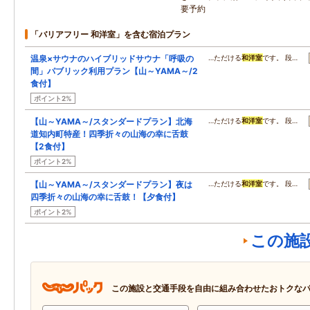
要予約
「バリアフリー 和洋室」を含む宿泊プラン
温泉×サウナのハイブリッドサウナ「呼吸の
…ただける
和洋室
です。 段…
間」パブリック利用プラン【山～YAMA～/2
食付】
ポイント2%
【山～YAMA～/スタンダードプラン】北海
…ただける
和洋室
です。 段…
道知内町特産！四季折々の山海の幸に舌鼓
【2食付】
ポイント2%
【山～YAMA～/スタンダードプラン】夜は
…ただける
和洋室
です。 段…
四季折々の山海の幸に舌鼓！【夕食付】
ポイント2%
この施
この施設と交通手段を自由に組み合わせたおトクな