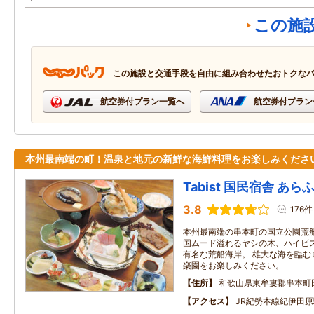
この施
この施設と交通手段を自由に組み合わせたおトクな
航空券付プラン一覧へ
航空券付プラン
本州最南端の町！温泉と地元の新鮮な海鮮料理をお楽しみくださ
Tabist 国民宿舎 あ
3.8
176件
本州最南端の串本町の国立公園荒船
国ムード溢れるヤシの木、ハイビ
有名な荒船海岸。 雄大な海を臨む
楽園をお楽しみください。
住所
和歌山県東牟婁郡串本町
アクセス
JR紀勢本線紀伊田原