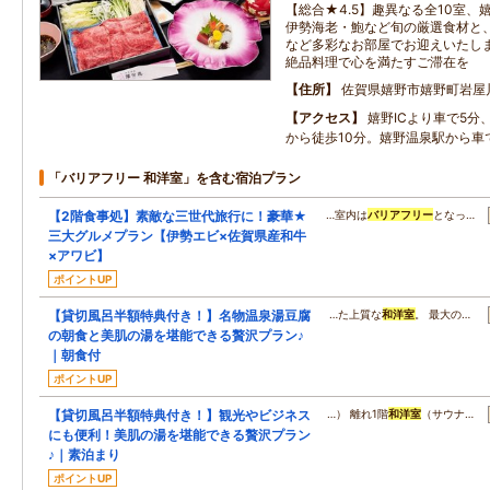
【総合★4.5】趣異なる全10室
伊勢海老・鮑など旬の厳選食材と
など多彩なお部屋でお迎えいたし
絶品料理で心を満たすご滞在を
住所
佐賀県嬉野市嬉野町岩屋川
アクセス
嬉野ICより車で5分
から徒歩10分。嬉野温泉駅から車で
「バリアフリー 和洋室」を含む宿泊プラン
【2階食事処】素敵な三世代旅行に！豪華★
…室内は
バリアフリー
となっ…
三大グルメプラン【伊勢エビ×佐賀県産和牛
×アワビ】
ポイントUP
【貸切風呂半額特典付き！】名物温泉湯豆腐
…た上質な
和洋室
。 最大の…
の朝食と美肌の湯を堪能できる贅沢プラン♪
｜朝食付
ポイントUP
【貸切風呂半額特典付き！】観光やビジネス
…） 離れ1階
和洋室
（サウナ…
にも便利！美肌の湯を堪能できる贅沢プラン
♪｜素泊まり
ポイントUP