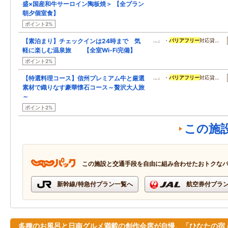
盛×国産和牛サーロイン陶板焼＞ 【全プラン
朝夕個室食】
ポイント2%
【素泊まり】チェックインは24時まで 気
…」 ・
バリアフリー
対応貸…
軽に楽しむ温泉旅 【全室Wi-Fi完備】
ポイント2%
【特選料理コース】信州プレミアム牛と厳選
…」 ・
バリアフリー
対応貸…
素材で織りなす豪華懐石コース～贅沢大人旅
～
ポイント2%
この施
この施設と交通手段を自由に組み合わせたおトクな
新幹線/特急付プラン一覧へ
航空券付プラ
多種のお風呂と日南グルメ満載の創作会席が自慢、「ひなたの宿