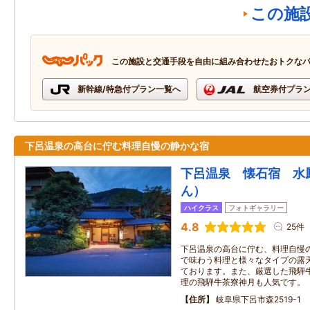
この施
この施設と交通手段を自由に組み合わせたおトクな
新幹線/特急付プラン一覧へ
航空券付プラ
下呂温泉の高台に佇む料理自慢の静かな宿
下呂温泉 懐石宿 水
ん）
ハイクラス
フォトギャラリー
4.8
25件
下呂温泉の高台に佇む、料理自慢の
で味わう料理と様々なタイプの露
ております。また、厳選した飛騨
理の飛騨牛茶寮神月も人気です。
住所
岐阜県下呂市森2519-1