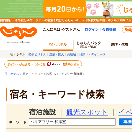
国内旅行・海外旅行や宿・ホテルの宿泊予約はじゃらんnet ～日本最大級の宿・ホテル予約サイト
こんにちは♪ゲストさん
ログイン
会員登録
じゃらんパック
宿・ホテル
遊び・体験
（交通＋宿泊）
宿・ホテル
出張ビジネス
温泉・露天
高級宿
日帰り・デイユース
ポイントがたまる・つかえる
宿・ホテル
> 宿名・キーワード検索（
バリアフリー 和洋室
）
宿名・キーワード検索
宿泊施設
｜
観光スポット
｜
イ
キーワード