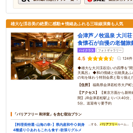
雄大な渓谷美の絶景に感動★情緒あふれる三味線演奏も人気
会津芦ノ牧温泉 大川荘
食懐石が自慢の老舗旅
ハイクラス
フォトギャラリー
4.5
124件
◆雄大な大川渓谷沿いの四季を“間
天風呂』 ◆和の情緒と伝統美あふ
の旬を味わう特別会席と取り揃え
住所
福島県会津若松市大戸町
アクセス
【東京方面から新幹
間】JR会津若松駅よりバス40分
5分。送迎有り要予約
「バリアフリー 和洋室」を含む宿泊プラン
【料理長特選-山海の幸-】県内産和牛◇刺身
…する、
バリアフリー
ルーム…
4種盛り◇あれもこれも食す♪欲張りグルメ