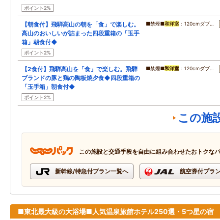
ポイント2%
【朝食付】飛騨高山の朝を「食」で楽しむ。
■禁煙■
和洋室
：120cmダブ…
高山のおいしいが詰まった四段重箱の「玉手
箱」朝食付◆
ポイント2%
【2食付】飛騨高山を「食」で楽しむ。飛騨
■禁煙■
和洋室
：120cmダブ…
ブランドの豚と鶏の陶板焼夕食◆四段重箱の
「玉手箱」朝食付◆
ポイント2%
この施
この施設と交通手段を自由に組み合わせたおトクな
新幹線/特急付プラン一覧へ
航空券付プラ
■東北最大級の大浴場■人気温泉旅館ホテル250選・5つ星の宿