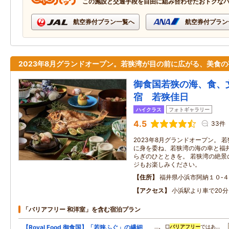
この施設と交通手段を自由に組み合わせたおトクな
航空券付プラン一覧へ
航空券付プラン
2023年8月グランドオープン。若狭湾が目の前に広がる、美食の
御食国若狭の海、食、
宿 若狭佳日
ハイクラス
フォトギャラリー
4.5
33件
2023年8月グランドオープン。 
に身を委ね、若狭湾の海の幸と福
らぎのひとときを。 若狭湾の絶景
ジもお楽しみください。
住所
福井県小浜市阿納１０‐４
アクセス
小浜駅より車で20分
「バリアフリー 和洋室」を含む宿泊プラン
【Royal Food 御食国】「若狭ふぐ」の繊細
…。 □
バリアフリー
ではあ…