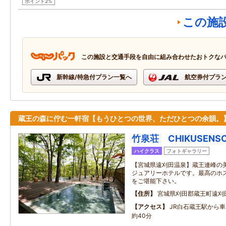
ポイント2%
この施
この施設と交通手段を自由に組み合わせたおトクな
新幹線/特急付プラン一覧へ
航空券付プラ
蔵王の森に佇む一軒宿【もうひとつの世界、ただひとつの余韻。
竹泉荘 CHIKUSENS
ハイクラス
フォトギャラリー
【宮城県遠刈田温泉】蔵王連峰の
ジュアリーホテルです。最高のホ
をご堪能下さい。
住所
宮城県刈田郡蔵王町遠刈
アクセス
JR白石蔵王駅から
約40分