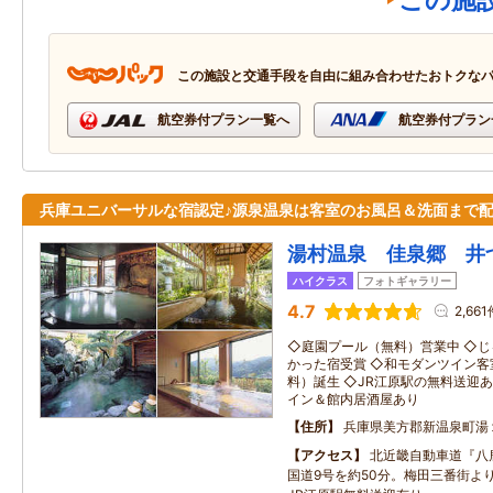
この施
この施設と交通手段を自由に組み合わせたおトクな
航空券付プラン一覧へ
航空券付プラン
兵庫ユニバーサルな宿認定♪源泉温泉は客室のお風呂＆洗面まで
湯村温泉 佳泉郷 井
ハイクラス
フォトギャラリー
4.7
2,661
◇庭園プール（無料）営業中 ◇
かった宿受賞 ◇和モダンツイン客
料）誕生 ◇JR江原駅の無料送迎
イン＆館内居酒屋あり
住所
兵庫県美方郡新温泉町湯
アクセス
北近畿自動車道『八
国道9号を約50分。梅田三番街よ