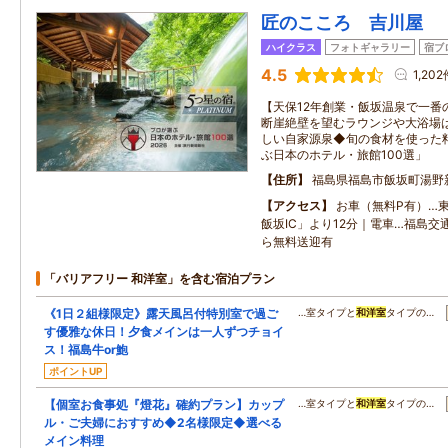
匠のこころ 吉川屋
ハイクラス
フォトギャラリー
宿ブ
4.5
1,202
【天保12年創業・飯坂温泉で一番
断崖絶壁を望むラウンジや大浴場
しい自家源泉◆旬の食材を使った
ぶ日本のホテル・旅館100選」
住所
福島県福島市飯坂町湯野
アクセス
お車（無料P有）…
飯坂IC」より12分｜電車…福島
ら無料送迎有
「バリアフリー 和洋室」を含む宿泊プラン
《1日２組様限定》露天風呂付特別室で過ご
…室タイプと
和洋室
タイプの…
す優雅な休日！夕食メインは一人ずつチョイ
ス！福島牛or鮑
ポイントUP
【個室お食事処『燈花』確約プラン】カップ
…室タイプと
和洋室
タイプの…
ル・ご夫婦におすすめ◆2名様限定◆選べる
メイン料理