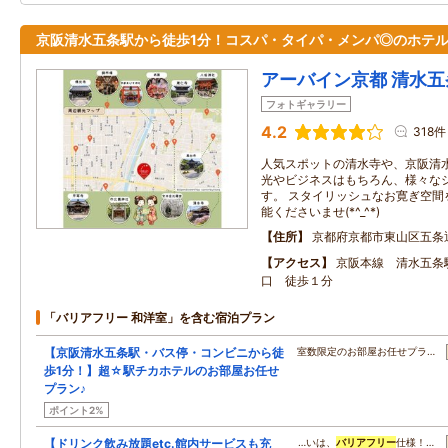
京阪清水五条駅から徒歩1分！コスパ・タイパ・メンパ◎のホテル
アーバイン京都 清水五
フォトギャラリー
4.2
318件
人気スポットの清水寺や、京阪清
光やビジネスはもちろん、様々な
す。 スタイリッシュなお寛ぎ空間
能くださいませ(*^_^*)
住所
京都府京都市東山区五条
アクセス
京阪本線 清水五条
口 徒歩１分
「バリアフリー 和洋室」を含む宿泊プラン
【京阪清水五条駅・バス停・コンビニから徒
室数限定のお部屋お任せプラ…
歩1分！】超☆駅チカホテルのお部屋お任せ
プラン♪
ポイント2%
【ドリンク飲み放題etc.館内サービスも充
…いは、
バリアフリー
仕様！…