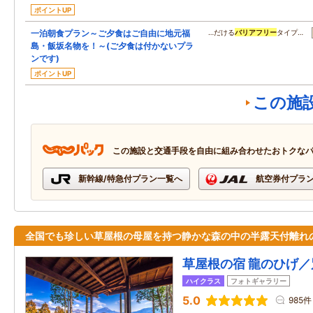
ポイントUP
一泊朝食プラン～ご夕食はご自由に地元福
…だける
バリアフリー
タイプ…
島・飯坂名物を！～(ご夕食は付かないプラ
ンです)
ポイントUP
この施
この施設と交通手段を自由に組み合わせたおトクな
新幹線/特急付プラン一覧へ
航空券付プラ
全国でも珍しい草屋根の母屋を持つ静かな森の中の半露天付離れ
草屋根の宿 龍のひげ／
ハイクラス
フォトギャラリー
5.0
985件