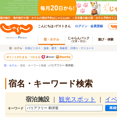
国内旅行・海外旅行や宿・ホテルの宿泊予約はじゃらんnet ～日本最大級の宿・ホテル予約サイト
こんにちは♪ゲストさん
ログイン
会員登録
じゃらんパック
宿・ホテル
遊び・体験
（交通＋宿泊）
宿・ホテル
出張ビジネス
温泉・露天
高級宿
日帰り・デイユース
ポイントがたまる・つかえる
宿・ホテル
> 宿名・キーワード検索（
バリアフリー 和洋室
）
宿名・キーワード検索
宿泊施設
｜
観光スポット
｜
イ
キーワード