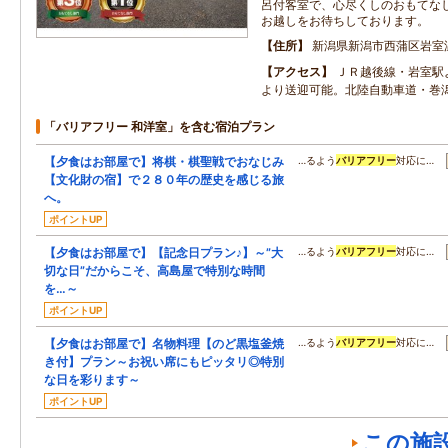
呂付客室で、心尽くしのおもてな
お越しをお待ちしております。
住所
新潟県新潟市西蒲区岩室
アクセス
ＪＲ越後線・岩室駅
より送迎可能。北陸自動車道・巻潟
「バリアフリー 和洋室」を含む宿泊プラン
【夕食はお部屋で】将棋・棋聖戦でおなじみ
…るよう
バリアフリー
対応に…
【文化財の宿】で２８０年の歴史を感じる旅
へ。
ポイントUP
【夕食はお部屋で】【記念日プラン♪】～”大
…るよう
バリアフリー
対応に…
切な日”だからこそ、高島屋で特別な時間
を…～
ポイントUP
【夕食はお部屋で】名物料理【のど黒塩釜焼
…るよう
バリアフリー
対応に…
き付】プラン～お祝い席にもピッタリ◎特別
な日を彩ります～
ポイントUP
この施