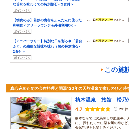
な旨味を味わう旬の特別懐石＜2食付＞
ポイント2%
【朝食のみ】若狭の食材をふんだんに使った
…。 □
バリアフリー
ではあ…
和朝食＜フリーラウンジ＆外湯利用OK＞
ポイント2%
【アニバーサリー】特別な日を彩る◆「若狭
…。 □
バリアフリー
ではあ…
ふぐ」の繊細な旨味を味わう旬の特別懐石＜
2食付＞
ポイント2%
この施
真心込めた旬の会席料理と開湯130年の天然温泉で癒しのひと時
植木温泉 旅館 松乃
4.7
291件
熊本ならではの馬刺しや肥後牛、
に、 採れたての山菜や川の幸など
会席料理をお楽しみください。