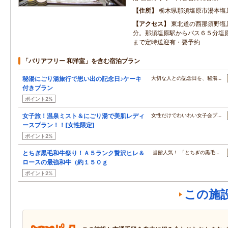
住所
栃木県那須塩原市湯本塩
アクセス
東北道の西那須野塩
分。那須塩原駅からバス６５分塩
まで定時送迎有・要予約
「バリアフリー 和洋室」を含む宿泊プラン
秘湯にごり湯旅行で思い出の記念日♪ケーキ
大切な人との記念日を、秘湯…
付きプラン
ポイント2%
女子旅！温泉ミスト＆にごり湯で美肌レディ
女性だけでわいわい女子会プ…
ースプラン！！[女性限定]
ポイント2%
とちぎ黒毛和牛祭り！Ａ５ランク贅沢ヒレ＆
当館人気！ 「とちぎの黒毛…
ロースの最強和牛（約１５０ｇ
ポイント2%
この施