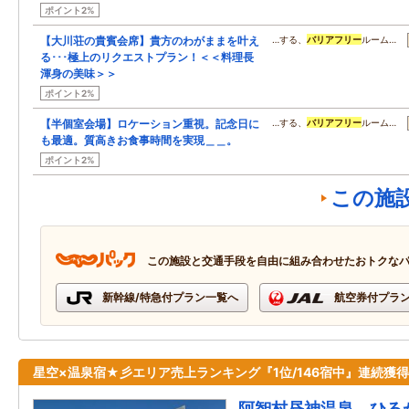
ポイント2%
【大川荘の貴賓会席】貴方のわがままを叶え
…する、
バリアフリー
ルーム…
る･･･極上のリクエストプラン！＜＜料理長
渾身の美味＞＞
ポイント2%
【半個室会場】ロケーション重視。記念日に
…する、
バリアフリー
ルーム…
も最適。質高きお食事時間を実現＿＿。
ポイント2%
この施
この施設と交通手段を自由に組み合わせたおトクな
新幹線/特急付プラン一覧へ
航空券付プラ
星空×温泉宿★彡エリア売上ランキング『1位/146宿中』連続獲
阿智村昼神温泉 ひる