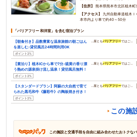
住所
熊本県熊本市北区植木町米
アクセス
九州自動車道植木Ｉ
本市内より車で約40～50分
「バリアフリー 和洋室」を含む宿泊プラン
【朝食付き】品数豊富な温泉旅館の朝ごはん
…屋とも
バリアフリー
ではご…
を楽しむ♪貸切風呂24時間利用OK
ポイント2%
【素泊り】植木ICから車で7分♪硫黄の香り漂
…屋とも
バリアフリー
ではご…
う熱めの源泉掛け流し温泉！貸切風呂無料！
ポイント2%
【スタンダードプラン】阿蘇の大自然で育て
…屋とも
バリアフリー
ではご…
られた黒毛和牛《藤彩牛》の陶板焼き付き！
ポイント2%
この施
この施設と交通手段を自由に組み合わせたおトクな