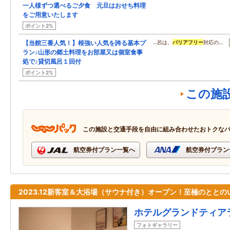
一人様ずつ選べるご夕食 元旦はおせち料理
をご用意いたします
ポイント2%
【当館三番人気！】根強い人気を誇る基本プ
…呂は、
バリアフリー
対応の…
ラン♪山形の郷土料理をお部屋又は個室食事
処で♪貸切風呂１回付
ポイント2%
この施
この施設と交通手段を自由に組み合わせたおトクな
航空券付プラン一覧へ
航空券付プラン
2023.12新客室＆大浴場（サウナ付き）オープン！至極のととの
ホテルグランドティア
フォトギャラリー