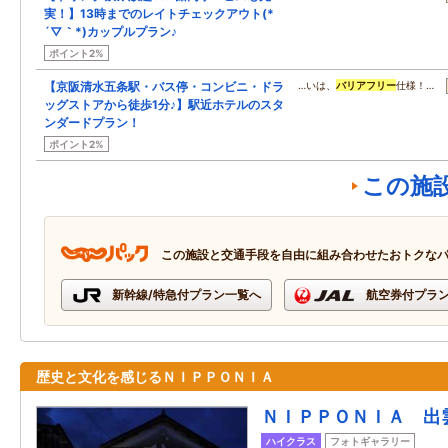
実！】13時までのレイトチェックアウト(*
´▽｀*)カップルプラン♪
ポイント2%
【京阪清水五条駅・バス停・コンビニ・ドラ
…いは、
バリアフリー
仕様！…
ッグストアから徒歩1分♪】駅近ホテルのスタ
ンダードプラン！
ポイント2%
この施
この施設と交通手段を自由に組み合わせたおトクな
新幹線/特急付プラン一覧へ
航空券付プラ
歴史と文化を感じるＮＩＰＰＯＮＩＡ
ＮＩＰＰＯＮＩＡ 出
ハイクラス
フォトギャラリー