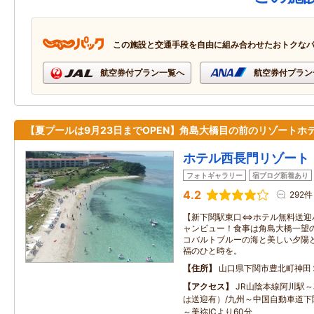
この施設と交通手段を自由に組み合わせたおトクな
航空券付プラン一覧へ
航空券付プラン
【夏プールは9月23日までOPEN】角島大橋目の前のリゾートホ
ホテル西長門リゾート
フォトギャラリー
宿ブログ新着あり
4.2
292件
【新下関駅東口⇔ホテル無料送迎
ャンビュー！食事は角島大橋一望
コバルトブルーの海と美しい夕陽
福のひと時を。
住所
山口県下関市豊北町神田
アクセス
JR山陰本線阿川駅
は送迎有）/九州～中国自動車道下関
～美祢ICより60分