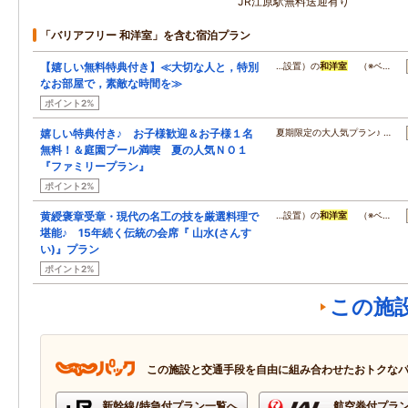
JR江原駅無料送迎有り
「バリアフリー 和洋室」を含む宿泊プラン
【嬉しい無料特典付き】≪大切な人と，特別
…設置）の
和洋室
（※ベ…
なお部屋で，素敵な時間を≫
ポイント2%
嬉しい特典付き♪ お子様歓迎＆お子様１名
夏期限定の大人気プラン♪ …
無料！＆庭園プール満喫 夏の人気ＮＯ１
『ファミリープラン』
ポイント2%
黄綬褒章受章・現代の名工の技を厳選料理で
…設置）の
和洋室
（※ベ…
堪能♪ 15年続く伝統の会席『 山水(さんす
い)』プラン
ポイント2%
この施
この施設と交通手段を自由に組み合わせたおトクな
新幹線/特急付プラン一覧へ
航空券付プラ