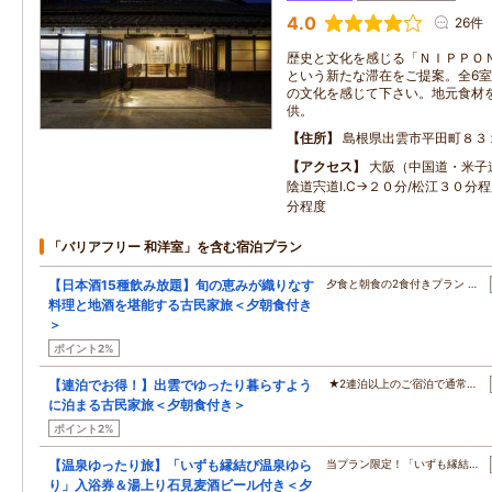
4.0
26件
歴史と文化を感じる「ＮＩＰＰＯ
という新たな滞在をご提案。全6
の文化を感じて下さい。地元食材
供。
住所
島根県出雲市平田町８３
アクセス
大阪（中国道・米子
陰道宍道I.C→２０分/松江３０分
分程度
「バリアフリー 和洋室」を含む宿泊プラン
【日本酒15種飲み放題】旬の恵みが織りなす
夕食と朝食の2食付きプラン …
料理と地酒を堪能する古民家旅＜夕朝食付き
＞
ポイント2%
【連泊でお得！】出雲でゆったり暮らすよう
★2連泊以上のご宿泊で通常…
に泊まる古民家旅＜夕朝食付き＞
ポイント2%
【温泉ゆったり旅】「いずも縁結び温泉ゆら
当プラン限定！「いずも縁結…
り」入浴券＆湯上り石見麦酒ビール付き＜夕