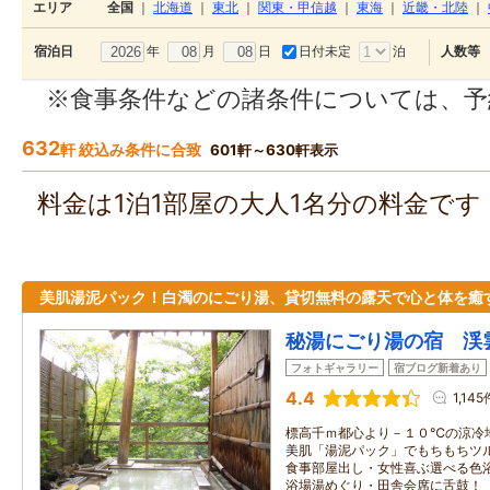
エリア
全国
｜
北海道
｜
東北
｜
関東・甲信越
｜
東海
｜
近畿・北陸
｜
年
月
日
日付未定
泊
宿泊日
人数等
※食事条件などの諸条件については、予
632
軒 絞込み条件に合致
601軒～630軒表示
料金は1泊1部屋の大人1名分の料金で
美肌湯泥パック！白濁のにごり湯、貸切無料の露天で心と体を癒
秘湯にごり湯の宿 渓
フォトギャラリー
宿ブログ新着あり
4.4
1,145
標高千ｍ都心より－１０℃の涼冷
美肌「湯泥パック」でもちもちツ
食事部屋出し・女性喜ぶ選べる色
浴場湯めぐり・田舎会席に舌鼓！