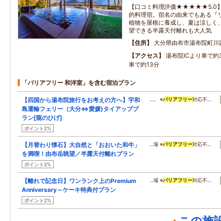
【口コミ料理評価★★★★★5.0
的料理宿。宿名の由来でもある『
植物を屋根に養成し、夏は涼しく
望できる半露天付離れも大人気
住所
大分県由布市湯布院町川西
アクセス
湯布院ICより車で約
車で約13分
「バリアフリー 和洋室」を含む宿泊プラン
【四国から湯布院旅行をお考えの方へ】宇和
…。 ※
バリアフリー
対応不…
島運輸フェリー（大分⇔愛媛)タイアッププ
ラン[龍のひげ]
ポイント2%
【月替わり懐石】大自然と「おおいた和牛」
…場 ※
バリアフリー
対応不…
を満喫！由布岳眺望／半露天付離れプラン
ポイント2%
【離れで記念日】ワンランク上のPremium
…場 ※
バリアフリー
対応不…
Anniversary～ケーキ特典付プラン
ポイント2%