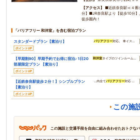
アクセス
■近鉄奈良駅≪４番
分】■JR奈良駅より【徒歩10分
徒歩圏内！
「バリアフリー 和洋室」を含む宿泊プラン
スタンダードプラン【素泊り】
バリアフリー
対応。 車イス…
ポイントUP
【早期割90】早期予約でお得に宿泊♪ 1日20
和洋室
タイプのツインルーム…
部屋限定プラン 【素泊り】
ポイントUP
【近鉄奈良駅徒歩２分！】シンプルプラン
…内全て
バリアフリー
対応 …
【素泊り】
ポイントUP
この施
この施設と交通手段を自由に組み合わせたおトクな