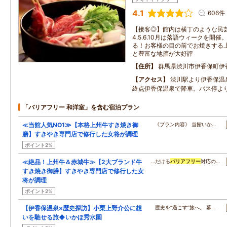
4.1
606件
【接客◎】館内は横丁のような民芸
4.5.6.10月は落語ウィークを開
る！お客様の目の前でお焼きする
と豊富な地酒が大好評
住所
群馬県渋川市伊香保町伊
アクセス
渋川駅より伊香保温
終点伊香保温泉で降車。バス停よ
「バリアフリー 和洋室」を含む宿泊プラン
≪当館人気NO1≫【本格上州牛すき焼き御
《プラン内容》 当館いか…
膳】すきやき専門店で修行した女将が調理
ポイント2%
≪絶品！上州牛＆赤城牛≫【2大ブランド牛
…だける
バリアフリー
対応の…
すき焼き御膳】すきやき専門店で修行した女
将が調理
ポイント2%
【伊香保温泉×歴史探訪】小栗上野介公に想
歴史を“過ごす”旅へ。 幕…
いを馳せる旅◆いかほ秀水園