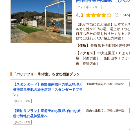
フォトギャラリー
4.3
1,54
【肌が本当に喜ぶ温泉】日本でも
ルカリ性pH9.7の湯。湯上がり
何度も自分の腕を触りたくなる。
他では味わえない極上の体験！
住所
長野県下伊那郡阿智村智
アクセス
中央道園原ＩＣより
屋・関西方面）、飯田山本ＩＣよ
東・長野方面）
「バリアフリー 和洋室」を含む宿泊プラン
【スタンダード】長野県南信州の地元料理と
★環境省認定の日本一の星空…
昼神温泉美肌の湯を堪能「スタンダードプラ
ン」
ポイント2%
【素泊りプラン】直前予約も歓迎♪自由な旅
自由な旅程で、気軽に昼神温…
程で気軽に昼神温泉へ
ポイント2%