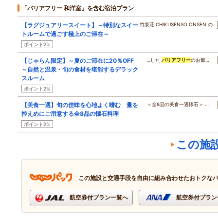
「バリアフリー 和洋室」を含む宿泊プラン
【ラグジュアリースイート】～特別なスイー
竹泉荘 CHIKUSENSO ONSEN の…
トルームで過ごす極上のご滞在～
ポイント2%
【じゃらん限定】～夏のご滞在に20％OFF
…した
バリアフリー
のお部…
～自然と温泉・旬の食材を堪能するデラック
スルーム
ポイント2%
【美食一遇】旬の佳味を心地よく嗜む 量を
＜全8品の美食一遇懐石＞ …
控えめにご用意する全8品の懐石料理
ポイント2%
この施
この施設と交通手段を自由に組み合わせたおトクな
航空券付プラン一覧へ
航空券付プラン