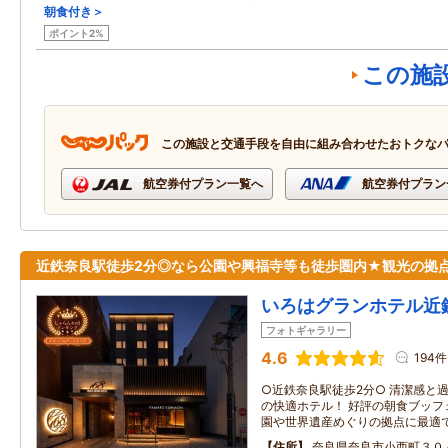
朝食付き＞
ポイント2%
この施
この施設と交通手段を自由に組み合わせたおトクな
航空券付プラン一覧へ
航空券付プラン
近鉄奈良駅徒歩2分◎なら公園や興福寺等も徒歩圏内★観光の拠
いろはグランホテル近
フォトギャラリー
4.6
194件
○近鉄奈良駅徒歩2分○ 清潔感と過
の快適ホテル！ 好評の朝食ブッフ
園や世界遺産めぐりの拠点に最適
住所
奈良県奈良市小西町３０