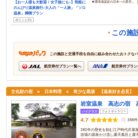
【お一人様も大歓迎！女子旅にも♪】気軽に
★環境省認定の日本一の星空…
のんびり温泉旅行♪大人の「一人旅」「ソロ
温泉」満喫プラン
ポイント2%
この施
この施設と交通手段を自由に組み合わせたおトクな
航空券付プラン一覧へ
航空券付プラン
文化財の宿 × 日本料理 × 希少な黒湯 【温泉好き必見】
岩室温泉 高志の宿 
ハイクラス
フォトギャラリー
4.7
366件
280年の歴史を刻む江戸時代庄屋
浴場の源泉かけ流し露天風呂と露