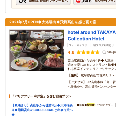
新幹線/特急付プラン一覧へ
航空券付プラ
2021年7月OPEN◆大浴場有◆飛騨高山を感じ寛ぐ宿
hotel around TAKAY
Collection Hotel
フォトギャラリー
宿ブログ新着あり
4.6
564件
高山駅東口から徒歩4分◆大浴場
焼きを楽しめるレストラン・BAR
れる客室インテンリアでリラック
住所
岐阜県高山市花岡町１－
アクセス
JR高山本線「高山
へ徒歩4分。高山濃飛バスセンター
「バリアフリー 和洋室」を含む宿泊プラン
【素泊まり】高山駅から徒歩4分◆大浴場あ
■禁煙■
和洋室
：120cmダブ…
り◆飛騨高山のGOOD LOCALと出会う旅へ
◆