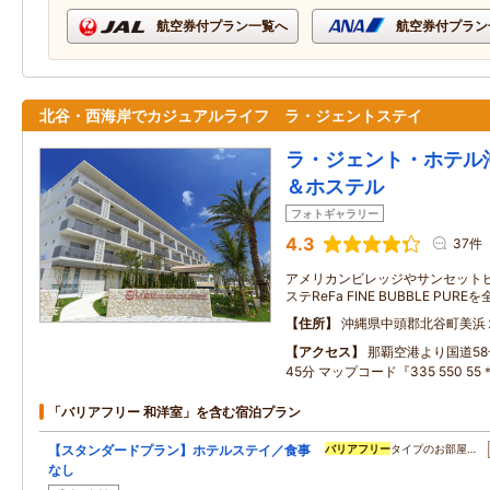
航空券付プラン一覧へ
航空券付プラン
北谷・西海岸でカジュアルライフ ラ・ジェントステイ
ラ・ジェント・ホテル
＆ホステル
フォトギャラリー
4.3
37件
アメリカンビレッジやサンセットビ
ステReFa FINE BUBBLE PURE
住所
沖縄県中頭郡北谷町美浜
アクセス
那覇空港より国道58
45分 マップコード『335 550 55
「バリアフリー 和洋室」を含む宿泊プラン
【スタンダードプラン】ホテルステイ／食事
バリアフリー
タイプのお部屋…
なし