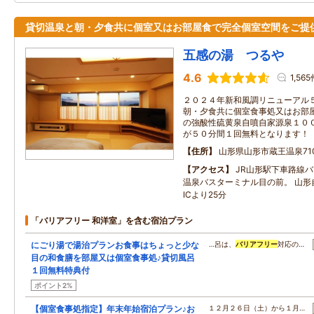
貸切温泉と朝・夕食共に個室又はお部屋食で完全個室空間をご提
五感の湯 つるや
4.6
1,56
２０２４年新和風調リニューアル
朝・夕食共に個室食事処又はお部
の強酸性硫黄泉自噴自家源泉１０
が５０分間１回無料となります！
住所
山形県山形市蔵王温泉71
アクセス
JR山形駅下車路線バ
温泉バスターミナル目の前。 山形
ICより25分
「バリアフリー 和洋室」を含む宿泊プラン
にごり湯で湯治プランお食事はちょっと少な
…呂は、
バリアフリー
対応の…
目の和食膳を部屋又は個室食事処♪貸切風呂
１回無料特典付
ポイント2%
【個室食事処指定】年末年始宿泊プラン♪お
１２月２６日（土）から１月…